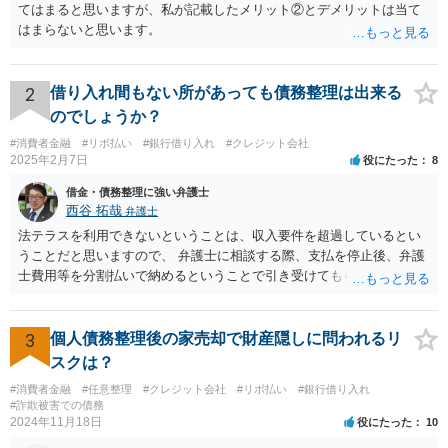
てはまると思いますが、私が記載したメリット②とデメリットは当て
はまらないと思います。
2
借り入れ間もない所があっても債務整理は出来る
のでしょうか？
#消費者金融
#リボ払い
#銀行借り入れ
#クレジット会社
2025年2月7日
役にたった
8
借金・債務整理に強い弁護士
西谷 拓哉
弁護士
法テラスを利用できないということは、収入要件を超過しているとい
うことだと思いますので、 弁護士に相談する際、支払を停止後、弁護
士費用等を分割払いで納めるということで引き受けてもらえないか確
認するとよいでしょう。 「借り入れ出来る限界」までの生活というの
は、負債が拡大するだけになるのでお勧めできませんが あとは、相談
者様のご判断になると思いますので、私からのアドバイスは一旦これ
3
個人債務整理後の家売却で財産隠しに問われるリ
で終わりとさせていただきます。
スクは？
#消費者金融
#任意整理
#クレジット会社
#リボ払い
#銀行借り入れ
#詐欺被害での債務
2024年11月18日
役にたった
10