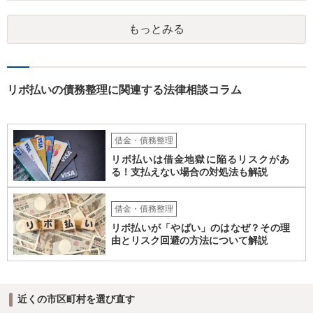
います。 特に「オーバーローンでない不動産」や「売ると高く売却さ
れる自動車」、「２０万円を超える保険解約返戻金がある保険」など
もっとみる
の資産がなければ、個人再生か自己破産を検討する方が良いと思われ
ます。 このような資産があってもなくても、ココナラで最寄りの債務
整理を取り扱う弁護士に具体的に提示して弁護士に相談すべき事案だ
と思われます。
リボ払いの債務整理に関連する法律相談コラム
借金・債務整理
リボ払いは借金地獄に陥るリスクがあ
る！支払えない場合の対処法も解説
借金・債務整理
リボ払いが「やばい」のはなぜ？その理
由とリスク回避の方法について解説
近くの市区町村を選び直す