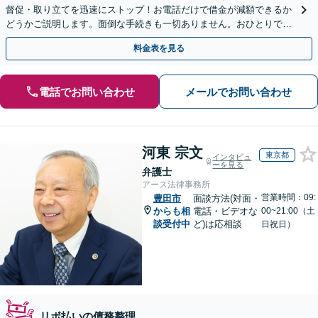
督促・取り立てを迅速にストップ！お電話だけで借金が減額できるか
どうかご説明します。面倒な手続きも一切ありません。おひとりで悩
まず、お気軽にご相談ください。【電話相談可】
料金表を見る
電話でお問い合わせ
メールでお問い合わせ
河東 宗文
東京都
インタビュ
ーを見る
弁護士
アース法律事務所
営業時間：09:
豊田市
面談方法(対面・
からも相
電話・ビデオな
00~21:00（土
談受付中
ど)は応相談
日祝日）
リボ払いの債務整理