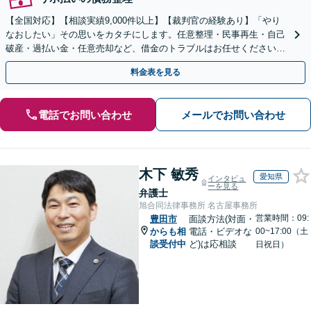
【全国対応】【相談実績9,000件以上】【裁判官の経験あり】「やり
なおしたい」その思いをカタチにします。任意整理・民事再生・自己
破産・過払い金・任意売却など、借金のトラブルはお任せください。
【初回相談無料】【全国対応可能】
料金表を見る
電話でお問い合わせ
メールでお問い合わせ
木下 敏秀
愛知県
インタビュ
ーを見る
弁護士
旭合同法律事務所 名古屋事務所
営業時間：09:
豊田市
面談方法(対面・
からも相
電話・ビデオな
00~17:00（土
談受付中
ど)は応相談
日祝日）