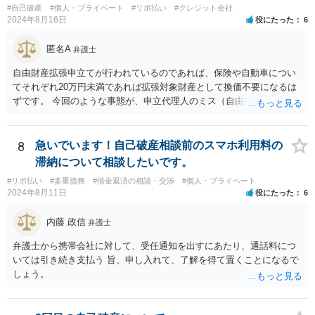
#自己破産
#個人・プライベート
#リボ払い
#クレジット会社
週間で開始決定がでて それから ２か月程度で認可となる流れで
2024年8月16日
役にたった
6
す。
匿名A
弁護士
自由財産拡張申立てが行われているのであれば、保険や自動車につい
てそれぞれ20万円未満であれば拡張対象財産として換価不要になるは
ずです。 今回のような事態が、申立代理人のミス（自由財産拡張申立
をしていない）なのか、あるいは管財人の無能（自由財産拡張制度の
知識がない）なのか、お書きの事情からはわかりませんので、依頼し
た弁護士を交えて裁判所の意見も聞いて対応した方がよいと思いま
8
急いでいます！自己破産相談前のスマホ利用料の
す。
滞納について相談したいです。
#リボ払い
#多重債務
#借金返済の相談・交渉
#個人・プライベート
2024年8月11日
役にたった
6
内藤 政信
弁護士
弁護士から携帯会社に対して、受任通知を出すにあたり、通話料につ
いては引き続き支払う 旨、申し入れて、了解を得て置くことになるで
しょう。