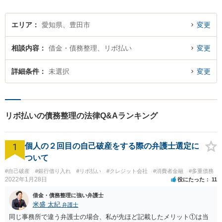
エリア
愛知県、豊田市
変更
相談内容
借金・債務整理、リボ払い
変更
詳細条件
未選択
変更
リボ払いの債務整理の法律Q&Aランキング
1
個人の２回目の自己破産をする際の弁護士選定に
ついて
#自己破産
#銀行借り入れ
#リボ払い
#クレジット会社
#消費者金融
#多重債務
2022年1月28日
役にたった
11
借金・債務整理に強い弁護士
米盛 太紀
弁護士
同じ事務所で違う弁護士の場合、私が先ほど記載したメリット①は当