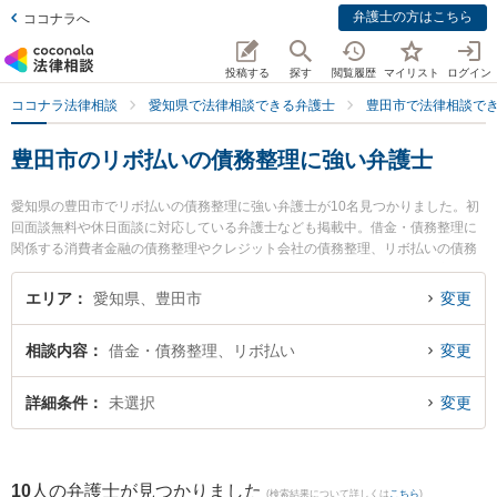
弁護士の方はこちら
ココナラへ
投稿する
探す
閲覧履歴
マイリスト
ログイン
ココナラ法律相談
愛知県で法律相談できる弁護士
豊田市で法律相談で
豊田市のリボ払いの債務整理に強い弁護士
愛知県の豊田市でリボ払いの債務整理に強い弁護士が10名見つかりました。初
回面談無料や休日面談に対応している弁護士なども掲載中。借金・債務整理に
関係する消費者金融の債務整理やクレジット会社の債務整理、リボ払いの債務
整理等の細かな分野での絞り込み検索もでき便利です。特に弁護士法人心 豊田
法律事務所の武田 彰弘弁護士や倉橋法律事務所の倉橋 敏夫弁護士、豊田法律事
エリア
愛知県、豊田市
変更
務所の浅井 悠一朗弁護士のプロフィール情報や弁護士費用、強みなどが注目さ
れています。『豊田市で土日や夜間に発生したリボ払いの債務整理のトラブル
相談内容
借金・債務整理、リボ払い
変更
を今すぐに弁護士に相談したい』『リボ払いの債務整理のトラブル解決の実績
豊富な近くの弁護士を検索したい』『初回相談無料でリボ払いの債務整理を法
律相談できる豊田市内の弁護士に相談予約したい』などでお困りの相談者さん
詳細条件
未選択
変更
におすすめです。
10
人の弁護士が見つかりました
(検索結果について詳しくは
こちら
)