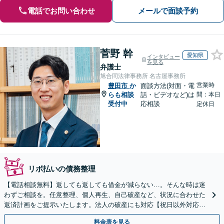
電話でお問い合わせ
メールで面談予約
菅野 幹
愛知県
インタビュー
を見る
弁護士
旭合同法律事務所 名古屋事務所
営業時
豊田市
か
面談方法(対面・電
らも相談
話・ビデオなど)は
間：本日
受付中
応相談
定休日
リボ払いの債務整理
【電話相談無料】返しても返しても借金が減らない…。そんな時は迷
わずご相談を。任意整理、個人再生、自己破産など、状況に合わせた
返済計画をご提示いたします。法人の破産にも対応【祝日以外対応
可】【WEB面談可】
料金表を見る