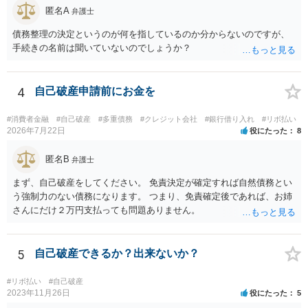
匿名A
弁護士
債務整理の決定というのが何を指しているのか分からないのですが、
手続きの名前は聞いていないのでしょうか？
4
自己破産申請前にお金を
#消費者金融
#自己破産
#多重債務
#クレジット会社
#銀行借り入れ
#リボ払い
2026年7月22日
役にたった
8
匿名B
弁護士
まず、自己破産をしてください。 免責決定が確定すれば自然債務とい
う強制力のない債務になります。 つまり、免責確定後であれば、お姉
さんにだけ２万円支払っても問題ありません。
5
自己破産できるか？出来ないか？
#リボ払い
#自己破産
2023年11月26日
役にたった
5