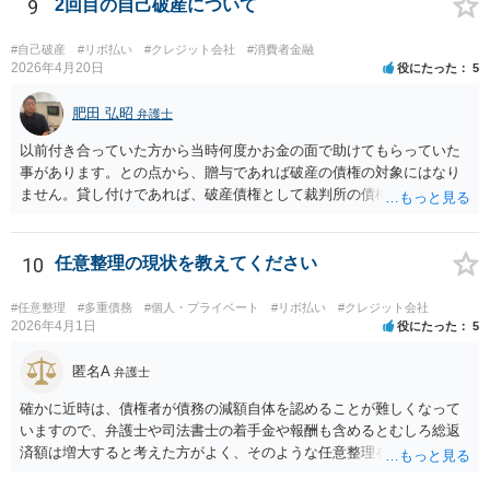
9
2回目の自己破産について
#自己破産
#リボ払い
#クレジット会社
#消費者金融
2026年4月20日
役にたった
5
肥田 弘昭
弁護士
以前付き合っていた方から当時何度かお金の面で助けてもらっていた
事があります。との点から、贈与であれば破産の債権の対象にはなり
ません。貸し付けであれば、破産債権として裁判所の債権者一覧表に
あげる必要がある。10年前であれば、2回目と言っても認められるかと
思います。生活保護を受給後法テラスを利用する流れになるかと思い
ます。ご参考にしてください。
10
任意整理の現状を教えてください
#任意整理
#多重債務
#個人・プライベート
#リボ払い
#クレジット会社
2026年4月1日
役にたった
5
匿名A
弁護士
確かに近時は、債権者が債務の減額自体を認めることが難しくなって
いますので、弁護士や司法書士の着手金や報酬も含めるとむしろ総返
済額は増大すると考えた方がよく、そのような任意整理をしてかえっ
て月々の支払いがしんどくなり、最終的に自己破産になる例が増えて