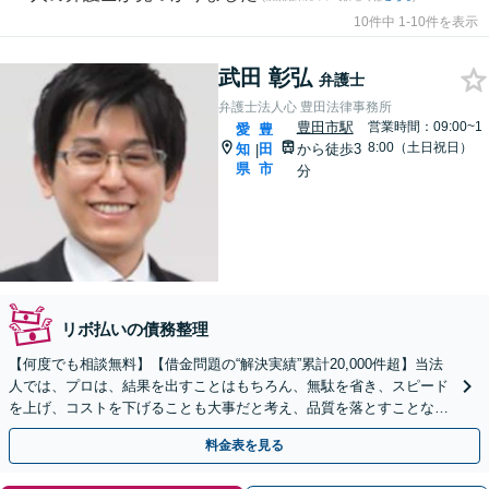
10件中 1-10件を表示
武田 彰弘
弁護士
弁護士法人心 豊田法律事務所
豊田市駅
営業時間：09:00~1
愛
豊
8:00（土日祝日）
知
田
から徒歩3
|
県
市
分
リボ払いの債務整理
【何度でも相談無料】【借金問題の“解決実績”累計20,000件超】当法
人では、プロは、結果を出すことはもちろん、無駄を省き、スピード
を上げ、コストを下げることも大事だと考え、品質を落とすことな
く、費用を可能な限り安くすることにこだわります。
料金表を見る