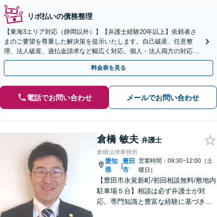
リボ払いの債務整理
【東海3エリア対応（静岡以外）】【弁護士経験20年以上】依頼者さ
まのご要望を尊重した解決策を提示いたします。自己破産、任意整
理、法人破産、過払金請求など幅広く対応。個人・法人両方の対応が
可能です。【初回面談無料】【完全個室で秘密厳守】
料金表を見る
電話でお問い合わせ
メールでお問い合わせ
倉橋 敏夫
弁護士
倉橋法律事務所
愛知
豊田
営業時間：09:30~12:00（土
|
県
市
曜日）
【豊田市永覚新町/初回相談無料/敷地内
駐車場５台】相談は必ず弁護士が対
応。専門知識と豊富な経験に基づき、
質の高い弁護を提供します。当事務所