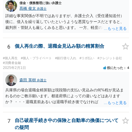
借金・債務整理に強い弁護士
髙橋 俊太
弁護士
詳細な事実関係が不明ではありますが、弁護士介入（受任通知送付）
後に、借入を繰り返していたというような悪質なケースだとすると、
裁判所・管財人も厳しくみると思います。 一方、軽度の不注意による
手違いや行き違いというくらいであれば、弁護士を通じて裁判所・管
財人に対して反省の姿勢を示せば、不許可という結果にはならないと
思われます。
6
個人再生の際、退職金見込み額の精算割合
#個人再生
#個人・プライベート
#銀行借り入れ
#リボ払い
#クレジット会社
#消費者金融
2025年2月1日
役にたった
4
森田 英樹
弁護士
兵庫県の場合退職金精算額は現段階の支払い見込みの何%程が見込ま
れるのかご教示願います。都道府県によっての違いなどはあります
か？ ・・・退職直前あるいは退職手続き後でなければ １２・５％が
清算価値として計上するのが原則で 概ね どの裁判所でも同様の基
準でしょう。 また着手して頂いてから最短どのくらいで認可されるの
でしょうか？ ・・・受任通知を送付して 債権者からの債権調査票が
7
自己破産手続き中の保険と自動車の換価について
回答されるまで ２か月程度 その間に準備が進めば 直ちに申し立
の疑問
てが可能で しっかりした申立てを行えば ほぼ補正がなく ２～３