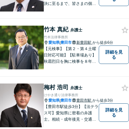
決に至るまで、皆さまの個別
の事情に応じた質の高いオー
ダーメイドのサポートをしま
す。借金問題／離婚問題／相
竹本 真紀
続問題／刑事事件／企業法務
弁護士
など幅広く対応。どうぞお気
竹本法律事務所
軽にご相談ください。
愛知県
豊田市
新豊田駅
から徒歩6分
|
【元検事】【第２・第４土曜
詳細を見
日対応可能】【駐車場あり】
る
秋霜烈日を胸に検事を８年，
ひまわりを胸に青森で弁護士
を１８年，そして豊田市に戻
りました。皆様の生活に寄り
梅村 浩司
添い，「この地域」の方々の
弁護士
悩みに対して一緒に解決を目
けやき通り法律事務所
指したいと思います。お待ち
愛知県
豊田市
豊田市駅
から徒歩3分
|
しております。
【豊田市駅徒歩3分】【法テラ
詳細を見
ス可】愛知県に密着の弁護
る
士。相続・成年後見・交通事
故・離婚・債務整理・過払