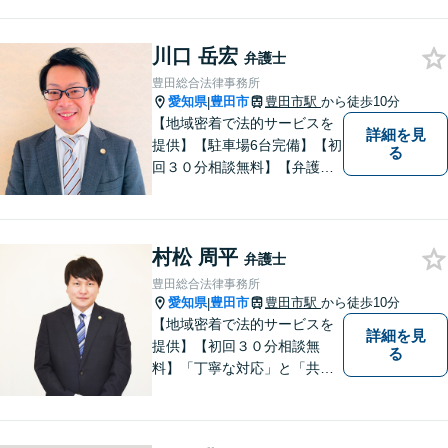
金・労働災害など、身の回り
で困ったことがあれば、ご相
川口 岳宏
談ください。【駐車場あり】
弁護士
豊田総合法律事務所
愛知県
豊田市
豊田市駅
から徒歩10分
|
【地域密着で法的サービスを
詳細を見
提供】【駐車場6台完備】【初
る
回３０分相談無料】【弁護士3
人体制】「親身な対応」と
「コミュニケーション」を重
視しております。 まちの皆様
村松 周平
のお困りごとを迅速に解決い
弁護士
たします。
豊田総合法律事務所
愛知県
豊田市
豊田市駅
から徒歩10分
|
【地域密着で法的サービスを
詳細を見
提供】【初回３０分相談無
る
料】「丁寧な対応」と「共
感」を重視しております。
【マチの頼れる法律事務所】