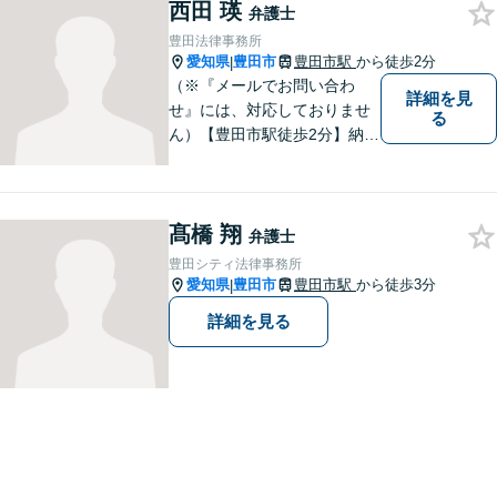
西田 瑛
弁護士
豊田法律事務所
愛知県
豊田市
豊田市駅
から徒歩2分
|
（※『メールでお問い合わ
詳細を見
せ』には、対応しておりませ
る
ん）【豊田市駅徒歩2分】納得
のいく選択ができるよう、し
っかりと話を聞き、一緒に考
えていく姿勢を大切にしてい
髙橋 翔
ます。【分割払い対応・法テ
弁護士
ラス利用可能】費用面のご不
豊田シティ法律事務所
安はご相談ください。
愛知県
豊田市
豊田市駅
から徒歩3分
|
詳細を見る