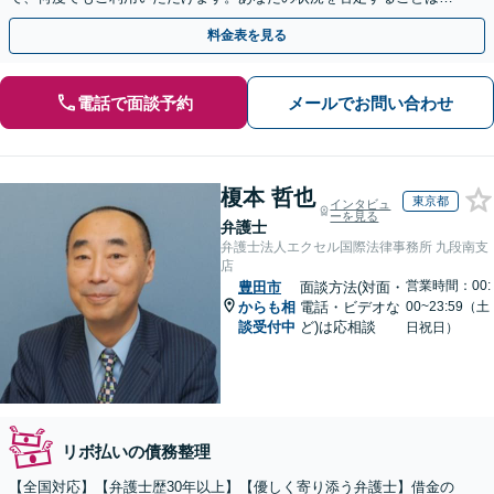
決してありません。どうぞ、ご安心ください。
料金表を見る
電話で面談予約
メールでお問い合わせ
榎本 哲也
東京都
インタビュ
ーを見る
弁護士
弁護士法人エクセル国際法律事務所 九段南支
店
営業時間：00:
豊田市
面談方法(対面・
からも相
電話・ビデオな
00~23:59（土
談受付中
ど)は応相談
日祝日）
リボ払いの債務整理
【全国対応】【弁護士歴30年以上】【優しく寄り添う弁護士】借金の