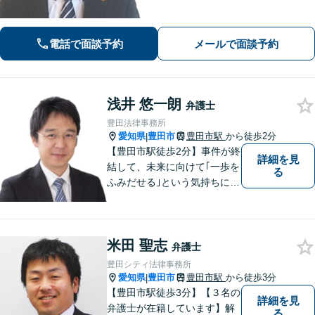
は、仕事の質を第一に考えますので、
ご依頼の際は、相応の費用が必要とな
ります。明確な基準を説明します。
電話で面談予約
メールで面談予約
浅井 悠一朗
弁護士
豊田法律事務所
愛知県
豊田市
豊田市駅
から徒歩2分
|
【豊田市駅徒歩2分】事件が終
詳細を見
結して、未来に向けて｢一歩を
る
ふみだせる｣という気持ちに向
けて尽力します。皆様に寄り
添い、的確なアドバイスを行
うよう務めています。費用面
米田 聖志
のご不安はご相談ください。
弁護士
【法テラス利用可※ご利用要
豊田シティ法律事務所
件あり】
愛知県
豊田市
豊田市駅
から徒歩3分
|
【豊田市駅徒歩3分】【３名の
詳細を見
弁護士が在籍しています】解
る