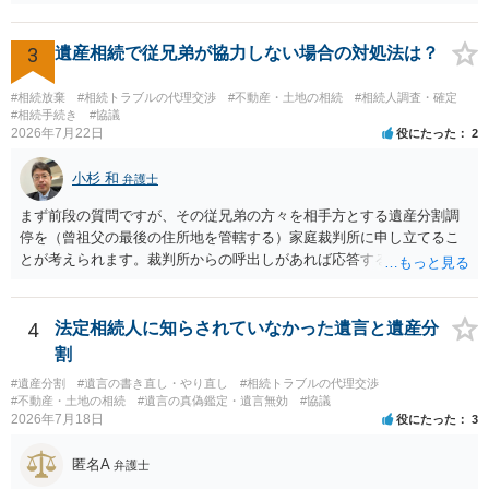
性があり、民事的には無効だと思います。 保険会社で解約の際に提出
された書類のコピーを取得して、弁護士に面談で詳しい事情を話して
相談 されたら良いと思います。
3
遺産相続で従兄弟が協力しない場合の対処法は？
#相続放棄
#相続トラブルの代理交渉
#不動産・土地の相続
#相続人調査・確定
#相続手続き
#協議
2026年7月22日
役にたった
2
小杉 和
弁護士
まず前段の質問ですが、その従兄弟の方々を相手方とする遺産分割調
停を（曾祖父の最後の住所地を管轄する）家庭裁判所に申し立てるこ
とが考えられます。裁判所からの呼出しがあれば応答する可能性がま
だあるのではないでしょうか。 後段の質問については、相続放棄は可
能と思われます。時間が思った以上にないので必要書類をてきぱきと
揃える必要があります。その点是非御注意ください。
4
法定相続人に知らされていなかった遺言と遺産分
割
#遺産分割
#遺言の書き直し・やり直し
#相続トラブルの代理交渉
#不動産・土地の相続
#遺言の真偽鑑定・遺言無効
#協議
2026年7月18日
役にたった
3
匿名A
弁護士