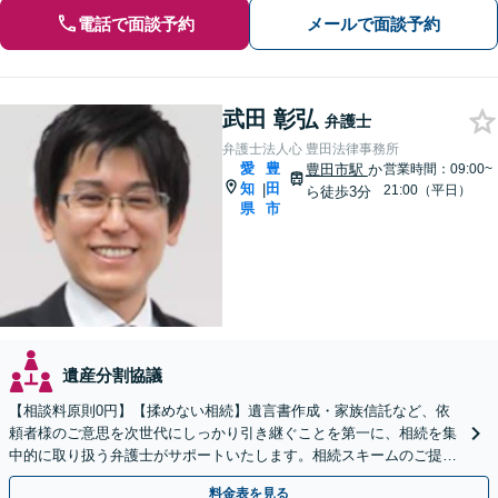
電話で面談予約
メールで面談予約
武田 彰弘
弁護士
弁護士法人心 豊田法律事務所
愛
豊
豊田市駅
か
営業時間：09:00~
知
田
|
21:00（平日）
ら徒歩3分
県
市
遺産分割協議
【相談料原則0円】【揉めない相続】遺言書作成・家族信託など、依
頼者様のご意思を次世代にしっかり引き継ぐことを第一に、相続を集
中的に取り扱う弁護士がサポートいたします。相続スキームのご提案
から遺言執行まで責任を持って対応させていただきます。
料金表を見る