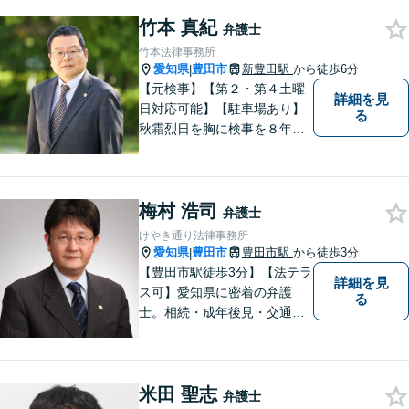
視しております。 まちの皆様
竹本 真紀
のお困りごとを迅速に解決い
弁護士
たします。
竹本法律事務所
愛知県
豊田市
新豊田駅
から徒歩6分
|
【元検事】【第２・第４土曜
詳細を見
日対応可能】【駐車場あり】
る
秋霜烈日を胸に検事を８年，
ひまわりを胸に青森で弁護士
を１８年，そして豊田市に戻
りました。皆様の生活に寄り
梅村 浩司
添い，「この地域」の方々の
弁護士
悩みに対して一緒に解決を目
けやき通り法律事務所
指したいと思います。お待ち
愛知県
豊田市
豊田市駅
から徒歩3分
|
しております。
【豊田市駅徒歩3分】【法テラ
詳細を見
ス可】愛知県に密着の弁護
る
士。相続・成年後見・交通事
故・離婚・債務整理・過払
金・労働災害など、身の回り
で困ったことがあれば、ご相
米田 聖志
談ください。【駐車場あり】
弁護士