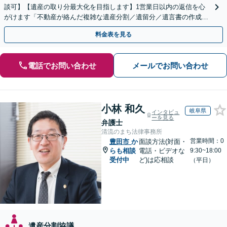
談可】【遺産の取り分最大化を目指します】1営業日以内の返信を心
がけます「不動産が絡んだ複雑な遺産分割／遺留分／遺言書の作成・
執行／事業承継など、お任せください」【休日相談あり】
料金表を見る
電話でお問い合わせ
メールでお問い合わせ
小林 和久
岐阜県
インタビュ
ーを見る
弁護士
清流のまち法律事務所
営業時間：0
豊田市
か
面談方法(対面・
らも相談
電話・ビデオな
9:30~18:00
受付中
ど)は応相談
（平日）
遺産分割協議