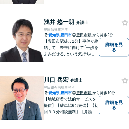
感」を重視しております。
【マチの頼れる法律事務所】
浅井 悠一朗
弁護士
豊田法律事務所
愛知県
豊田市
豊田市駅
から徒歩2分
|
【豊田市駅徒歩2分】事件が終
詳細を見
結して、未来に向けて｢一歩を
る
ふみだせる｣という気持ちに向
けて尽力します。皆様に寄り
添い、的確なアドバイスを行
うよう務めています。費用面
川口 岳宏
のご不安はご相談ください。
弁護士
【法テラス利用可※ご利用要
豊田総合法律事務所
件あり】
愛知県
豊田市
豊田市駅
から徒歩10分
|
【地域密着で法的サービスを
詳細を見
提供】【駐車場6台完備】【初
る
回３０分相談無料】【弁護士3
人体制】「親身な対応」と
「コミュニケーション」を重