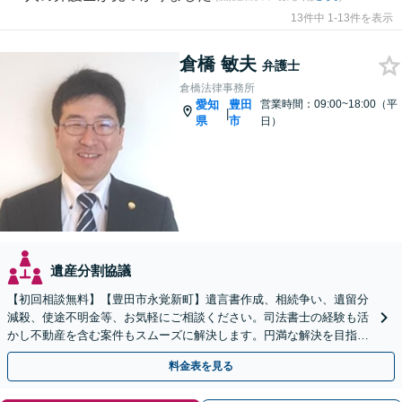
13件中 1-13件を表示
倉橋 敏夫
弁護士
倉橋法律事務所
愛知
豊田
営業時間：09:00~18:00（平
|
県
市
日）
遺産分割協議
【初回相談無料】【豊田市永覚新町】遺言書作成、相続争い、遺留分
減殺、使途不明金等、お気軽にご相談ください。司法書士の経験も活
かし不動産を含む案件もスムーズに解決します。円満な解決を目指
し、近隣地区の方から多数ご相談いただいています。
料金表を見る