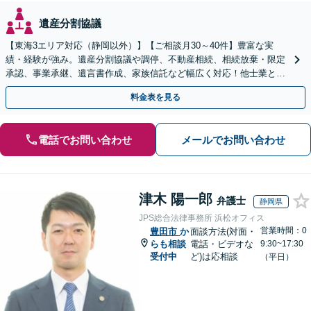
遺産分割協議
【東海3エリア対応（静岡以外）】【ご相談月30～40件】豊富な実
績・経験が強み。遺産分割協議や調停、不動産相続、相続放棄・限定
承認、事業承継、遺言書作成、家族信託など幅広く対応！他士業と連
携して円滑な問題解決を目指します。【初回面談無料】
料金表を見る
電話でお問い合わせ
メールでお問い合わせ
津木 陽一郎
弁護士
静岡県
JPS総合法律事務所 浜松オフィス
営業時間：0
豊田市
か
面談方法(対面・
らも相談
電話・ビデオな
9:30~17:30
受付中
ど)は応相談
（平日）