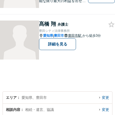
能な限り最大の利益を出せる
よう尽力いたします。離婚／
相続／交通事故／借金／イン
ターネットなど、法律問題で
髙橋 翔
お困りの方はなんでもご相談
弁護士
ください。先を見据えた解決
豊田シティ法律事務所
策をご提案いたします。
愛知県
豊田市
豊田市駅
から徒歩3分
|
詳細を見る
エリア
愛知県、豊田市
変更
相談内容
相続・遺言、協議
変更