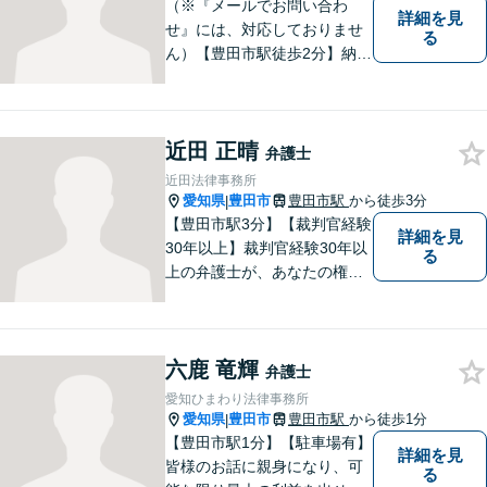
（※『メールでお問い合わ
詳細を見
せ』には、対応しておりませ
る
ん）【豊田市駅徒歩2分】納得
のいく選択ができるよう、し
っかりと話を聞き、一緒に考
えていく姿勢を大切にしてい
近田 正晴
ます。【分割払い対応・法テ
弁護士
ラス利用可能】費用面のご不
近田法律事務所
安はご相談ください。
愛知県
豊田市
豊田市駅
から徒歩3分
|
【豊田市駅3分】【裁判官経験
詳細を見
30年以上】裁判官経験30年以
る
上の弁護士が、あなたの権利
を守り、お悩みを解決いたし
ます。離婚・男女問題、相
続・遺産、交通事故、不動産
六鹿 竜輝
問題、税務訴訟、行政事件で
弁護士
悩んでいる方はお気軽にご相
愛知ひまわり法律事務所
談ください。
愛知県
豊田市
豊田市駅
から徒歩1分
|
【豊田市駅1分】【駐車場有】
詳細を見
皆様のお話に親身になり、可
る