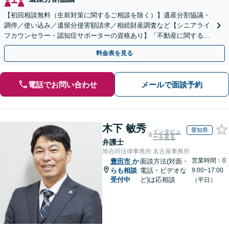
【初回相談無料（生前対策に関するご相談を除く）】遺産分割協議・
調停／使い込み／遺留分侵害額請求／相続財産調査など【シニアライ
フカウンセラー・認知症サポーターの資格あり】「不動産に関する相
続もお任せください」【当日・夜間相談可（要相談）】
料金表を見る
電話でお問い合わせ
メールで面談予約
木下 敏秀
愛知県
インタビュ
ーを見る
弁護士
旭合同法律事務所 名古屋事務所
営業時間：0
豊田市
か
面談方法(対面・
らも相談
電話・ビデオな
9:00~17:00
受付中
ど)は応相談
（平日）