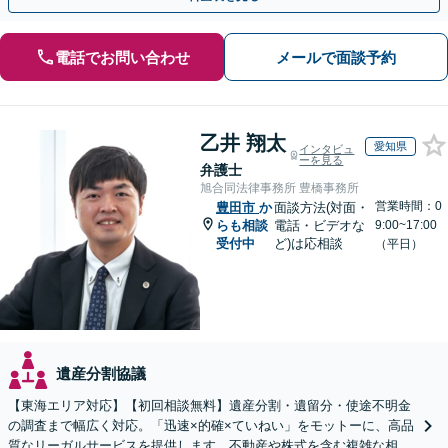
電話でお問い合わせ
メールで面談予約
乙井 翔太
愛知県
インタビュ
ーを見る
弁護士
旭合同法律事務所 豊橋事務所
営業時間：0
豊田市
か
面談方法(対面・
らも相談
電話・ビデオな
9:00~17:00
受付中
ど)は応相談
（平日）
遺産分割協議
【東海エリア対応】【初回相談無料】遺産分割・遺留分・使途不明金
の調査まで幅広く対応。「迅速×的確×ていねい」をモットーに、高品
質なリーガルサービスを提供します。不動産や株式を含む複雑な相続