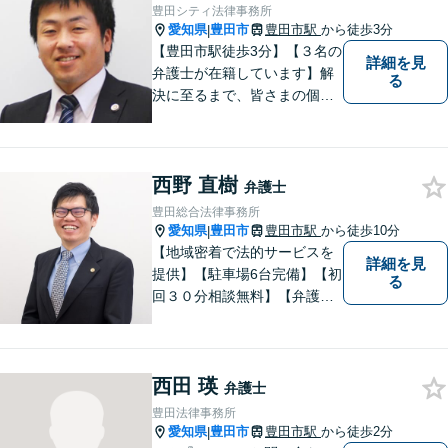
豊田シティ法律事務所
愛知県
豊田市
豊田市駅
から徒歩3分
|
【豊田市駅徒歩3分】【３名の
詳細を見
弁護士が在籍しています】解
る
決に至るまで、皆さまの個別
の事情に応じた質の高いオー
ダーメイドのサポートをしま
す。借金問題／離婚問題／相
西野 直樹
続問題／刑事事件／企業法務
弁護士
など幅広く対応。どうぞお気
豊田総合法律事務所
軽にご相談ください。
愛知県
豊田市
豊田市駅
から徒歩10分
|
【地域密着で法的サービスを
詳細を見
提供】【駐車場6台完備】【初
る
回３０分相談無料】【弁護士3
人体制】「親身な対応」と
「コミュニケーション」を重
視しております。 まちの皆様
西田 瑛
のお困りごとを迅速に解決い
弁護士
たします。
豊田法律事務所
愛知県
豊田市
豊田市駅
から徒歩2分
|