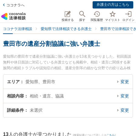
弁護士の方はこちら
ココナラへ
投稿する
探す
閲覧履歴
マイリスト
ログイン
ココナラ法律相談
愛知県で法律相談できる弁護士
豊田市で法律相談で
豊田市の遺産分割協議に強い弁護士
愛知県の豊田市で遺産分割協議に強い弁護士が13名見つかりました。初回面談
無料や休日面談に対応している弁護士なども掲載中。相続・遺言に関係する家
族間の相続トラブルや認知症の相続、遺産分割等の細かな分野での絞り込み検
索もでき便利です。特に倉橋法律事務所の倉橋 敏夫弁護士や弁護士法人心 豊田
法律事務所の武田 彰弘弁護士、豊田総合法律事務所の村松 周平弁護士のプロフ
エリア
愛知県、豊田市
変更
ィール情報や弁護士費用、強みなどが注目されています。『豊田市で土日や夜
間に発生した遺産分割協議のトラブルを今すぐに弁護士に相談したい』『遺産
相談内容
相続・遺言、協議
変更
分割協議のトラブル解決の実績豊富な近くの弁護士を検索したい』『初回相談
無料で遺産分割協議を法律相談できる豊田市内の弁護士に相談予約したい』な
どでお困りの相談者さんにおすすめです。
詳細条件
未選択
変更
13
人の弁護士が見つかりました
(検索結果について詳しくは
こちら
)