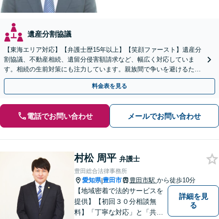
遺産分割協議
【東海エリア対応】【弁護士歴15年以上】【笑顔ファースト】遺産分
割協議、不動産相続、遺留分侵害額請求など、幅広く対応していま
す。相続の生前対策にも注力しています。親族間で争いを避けるため
にも、お早めにご相談ください。【初回面談無料】
料金表を見る
電話でお問い合わせ
メールでお問い合わせ
村松 周平
弁護士
豊田総合法律事務所
愛知県
豊田市
豊田市駅
から徒歩10分
|
【地域密着で法的サービスを
詳細を見
提供】【初回３０分相談無
る
料】「丁寧な対応」と「共