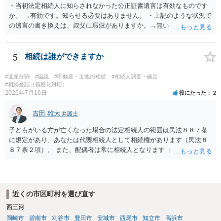
・当初法定相続人に知らされなかった公正証書遺言は有効なものです
か。 →有効です。知らせる必要はありません。 ・上記のような状況で
の遺言の書き換えは、叔父に瑕疵がありますか。→無いです。 ・分割
する場合の比率は、現状で、客観的に見てどの程度が妥当と考えられ
ますか。 →本人が自由に決められますので、どこが妥当とは言えない
です。客観的な基準もありません。 ・できれば穏やかに、分割を拒否
5
相続は誰ができますか
することはできますか。 →分割を拒否するということは、遺産はいら
ないということでしょうか。遺言で、受取を指定されててもいらない
#遺産分割
#協議
#不動産・土地の相続
#相続人調査・確定
と拒否することはできます。理由を説明する必要はありません。
#相続登記（義務化対応）
2026年7月16日
役にたった
2
吉田 雄大
弁護士
子どもがいる方が亡くなった場合の法定相続人の範囲は民法８８７条
に規定があり、あなたは代襲相続人として相続権があります（民法８
８７条２項）。 また、配偶者は常に相続人となります（民法８９０
条）。 「祖父の子供３人」の方の配偶者がご健在であれば、その方に
も相続権があります。つまり、孫５人に加えて「おじ又はおば」にも
相続権がある可能性があります。
近くの市区町村を選び直す
西三河
岡崎市
碧南市
刈谷市
豊田市
安城市
西尾市
知立市
高浜市