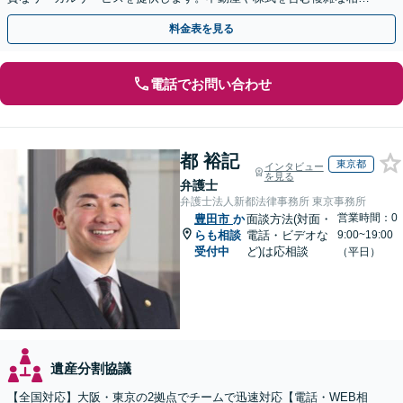
もお任せください【休日・夜間対応OK】
料金表を見る
電話でお問い合わせ
都 裕記
東京都
インタビュー
を見る
弁護士
弁護士法人新都法律事務所 東京事務所
営業時間：0
豊田市
か
面談方法(対面・
らも相談
電話・ビデオな
9:00~19:00
受付中
ど)は応相談
（平日）
遺産分割協議
【全国対応】大阪・東京の2拠点でチームで迅速対応【電話・WEB相