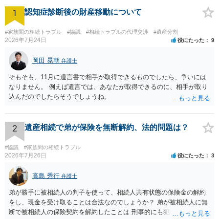
1
認知症診断後の財産移動について
#家族間の相続トラブル
#協議
#相続トラブルの代理交渉
#遺産分割
2026年7月24日
役にたった
9
岡田 晃朝
弁護士
そもそも、11月に遺言書で相手が取得できるものでしたら、争いには
なりません。 例えば遺言では、あなたが取得できるのに、相手が取り
込んだのでしたらそうでしょうね。
2
遺産相続で弟が保険を無断解約、法的問題は？
#協議
#家族間の相続トラブル
2026年7月26日
役にたった
3
高島 秀行
弁護士
弟が勝手に被相続人の判子を使って、相続人共有状態の保険金の解約
をし、現金を受け取ることは合法なのでしょうか？ 弟が被相続人に無
断で被相続人の保険契約を解約したことは 刑事的にも犯罪となる可能