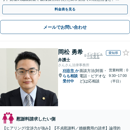
ェーズに応じたアドバイスを提供します【子連れの相談OK】
料金表を見る
メールでお問い合わせ
岡松 勇希
愛知県
インタビュ
ーを見る
弁護士
さんさん法律事務所
営業時間：0
刈谷市
か
面談方法(対面・
らも相談
電話・ビデオな
9:30~17:00
受付中
ど)は応相談
（平日）
慰謝料請求したい側
【ヒアリング/交渉力が強み】【不貞慰謝料／婚姻費用の請求】論理的