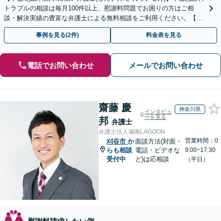
トラブルの相談は毎月100件以上、慰謝料問題でお困りの方はご相
談・解決実績の豊富な弁護士による無料相談をご利用ください。【不
倫相談は初回0円】【全国対応】
事例を見る(2件)
料金表を見る
電話でお問い合わせ
メールでお問い合わせ
齋藤 慶
神奈川県
インタビュ
ーを見る
邦
弁護士
弁護士法人湘南LAGOON
営業時間：0
刈谷市
か
面談方法(対面・
らも相談
電話・ビデオな
9:00~17:30
受付中
ど)は応相談
（平日）