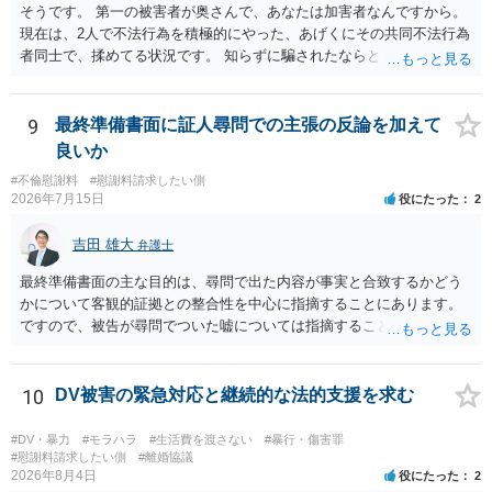
そうです。 第一の被害者が奥さんで、あなたは加害者なんですから。
現在は、2人で不法行為を積極的にやった、あげくにその共同不法行為
者同士で、揉めてる状況です。 知らずに騙されたならともか
く・・・。 それでも経緯を考えれば多少は、その男よりは同情できる
というだけですから。
9
最終準備書面に証人尋問での主張の反論を加えて
良いか
#不倫慰謝料
#慰謝料請求したい側
2026年7月15日
役にたった
2
吉田 雄大
弁護士
最終準備書面の主な目的は、尋問で出た内容が事実と合致するかどう
かについて客観的証拠との整合性を中心に指摘することにあります。
ですので、被告が尋問でついた嘘については指摘することが大切で
す。また、尋問でそれまで出てこなかった新しい話が出た場合でも、
事実でないとの指摘をすることも必要です。 これらの点について最終
準備書面で的確な指摘ができれば裁判所の理解も深まると思います
10
DV被害の緊急対応と継続的な法的支援を求む
が、和解のときに裁判所から開示された金額からさらに判決金額が増
えるかどうかは、裁判官の個性に依る点が大きいので、何ともいえま
#DV・暴力
#モラハラ
#生活費を渡さない
#暴行・傷害罪
せん。
#慰謝料請求したい側
#離婚協議
2026年8月4日
役にたった
2