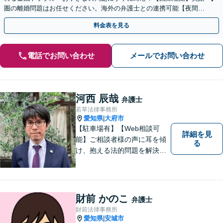
圏の離婚問題はお任せください。海外の弁護士との連携可能【夜間／
休日面談】【お子さま同席OK】【徳重駅／神沢駅5分】
料金表を見る
電話でお問い合わせ
メールでお問い合わせ
河西 辰哉
弁護士
若草法律事務所
愛知県
大府市
|
【駐車場有】【Web相談可
詳細を見
能】ご相談者様の声に耳を傾
る
け、抱える法的問題を解決す
るために全力を尽くします。
どんな困難も共に乗り越え
て、明るい未来へと進みまし
ょう。 地域のみなさまからの
財前 かのこ
弁護士
ご相談、お待ちしておりま
財前法律事務所
す。
愛知県
安城市
|