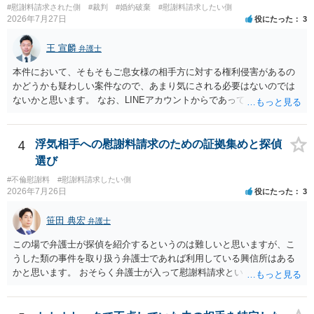
#慰謝料請求された側
#裁判
#婚約破棄
#慰謝料請求したい側
できなかった場合の費用を確認しておくとよいでしょう。 弁護士選び
2026年7月27日
役にたった
3
では、不貞慰謝料案件の経験が相応にあるか、費用体系が明確か、見
通しを過度に楽観的に言い過ぎないか、質問に具体的に答えてくれる
王 宣麟
弁護士
か、連絡方法（メール、電話、弁護士直接か事務局員を介するかな
ど）や対応スピードが合うかを確認するとよいと思います。いずれに
本件において、そもそもご息女様の相手方に対する権利侵害があるの
しましても、弁護士への相談・依頼にあたっては、証拠資料、夫と相
かどうかも疑わしい案件なので、あまり気にされる必要はないのでは
手方の関係、相手方の氏名・住所等、夫婦関係への影響、離婚予定の
ないかと思います。 なお、LINEアカウントからであっても、そこに紐
有無など事実関係をよく整理して相談されることをお勧めいたしま
づけられた電話番号の開示→携帯電話会社から氏名・住所が開示され
す。
るパターンはありえるものの、本件のような精神的損害が発生したと
明確にいえないような案件において開示がなされる可能性も低いので
4
浮気相手への慰謝料請求のための証拠集めと探偵
はないかと推察します。
選び
#不倫慰謝料
#慰謝料請求したい側
2026年7月26日
役にたった
3
笹田 典宏
弁護士
この場で弁護士が探偵を紹介するというのは難しいと思いますが、こ
うした類の事件を取り扱う弁護士であれば利用している興信所はある
かと思います。 おそらく弁護士が入って慰謝料請求という流れになる
かと思いますので、いずれにせよ一度法律相談に行かれることをお勧
めします。