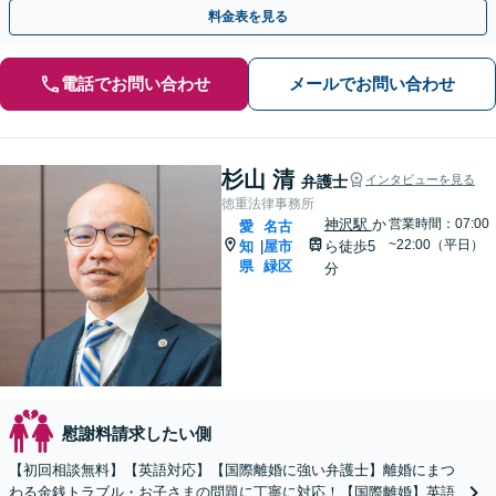
い【休日・夜間面談OK】【駐車場あり】
料金表を見る
電話でお問い合わせ
メールでお問い合わせ
杉山 清
弁護士
インタビューを見る
徳重法律事務所
神沢駅
か
営業時間：07:00
愛
名古
~22:00（平日）
知
屋市
ら徒歩5
|
県
緑区
分
慰謝料請求したい側
【初回相談無料】【英語対応】【国際離婚に強い弁護士】離婚にまつ
わる金銭トラブル・お子さまの問題に丁寧に対応！【国際離婚】英語