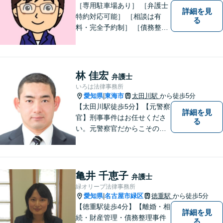
［専用駐車場あり］ ［弁護士
詳細を見
特約対応可能］ ［相談は有
る
料・完全予約制］ ［債務整理
のご相談のみ初回無料］ かか
りつけ医のような信頼でき頼
りになる街の法律家を目指し
ています。 暮らしのトラブ
林 佳宏
弁護士
ル、まずはご相談ください。
いろは法律事務所
愛知県
東海市
太田川駅
から徒歩5分
|
【太田川駅徒歩5分】【元警察
詳細を見
官】刑事事件はお任せくださ
る
い。元警察官だからこその視
点で、有利な解決を目指しま
す。粘り強い交渉を行いま
す。相手側の無理難題に屈す
ることはございません。元警
亀井 千恵子
弁護士
察官の経験を活かした交通事
緑オリーブ法律事務所
故事案対応もいたします。
愛知県
名古屋市緑区
徳重駅
から徒歩5分
|
【徳重駅徒歩4分】【離婚・相
詳細を見
続・財産管理・債務整理事件
る