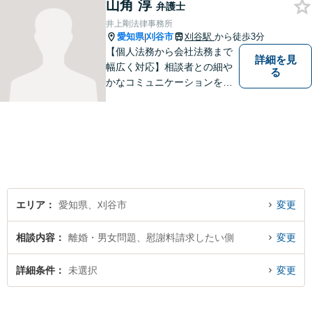
山角 淳
サービスを提供。【駐車場完
弁護士
備】
井上剛法律事務所
愛知県
刈谷市
刈谷駅
から徒歩3分
|
【個人法務から会社法務まで
詳細を見
幅広く対応】相談者との細や
る
かなコミュニケーションを大
切にし、親切・丁寧で分かり
やすい説明を心がけておりま
す。法律問題でお困りでした
ら、お早めにご相談くださ
い。【JR在来線「刈谷駅」4
分】【駐車場あり】
エリア
愛知県、刈谷市
変更
相談内容
離婚・男女問題、慰謝料請求したい側
変更
詳細条件
未選択
変更