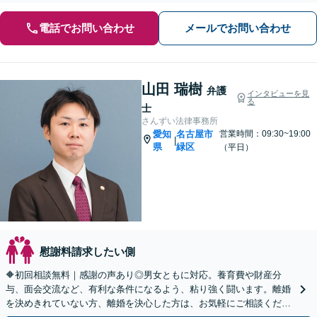
電話でお問い合わせ
メールでお問い合わせ
山田 瑞樹
弁護
インタビューを見
る
士
さんずい法律事務所
愛知
名古屋市
営業時間：09:30~19:00
|
県
緑区
（平日）
慰謝料請求したい側
🔶初回相談無料｜感謝の声あり◎男女ともに対応。養育費や財産分
与、面会交流など、有利な条件になるよう、粘り強く闘います。離婚
を決めきれていない方、離婚を決心した方は、お気軽にご相談くださ