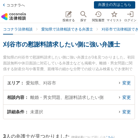
弁護士の方はこちら
ココナラへ
投稿する
探す
閲覧履歴
マイリスト
ログイン
ココナラ法律相談
愛知県で法律相談できる弁護士
刈谷市で法律相談で
刈谷市の慰謝料請求したい側に強い弁護士
愛知県の刈谷市で慰謝料請求したい側に強い弁護士が3名見つかりました。初回
面談無料や休日面談に対応している弁護士なども掲載中。離婚・男女問題に関
係する財産分与や養育費、親権等の細かな分野での絞り込み検索もでき便利で
す。特に井上剛法律事務所の井上 剛弁護士や井上剛法律事務所の大橋 翔弁護
士、井上剛法律事務所の山角 淳弁護士のプロフィール情報や弁護士費用、強み
エリア
愛知県、刈谷市
変更
などが注目されています。『刈谷市で土日や夜間に発生した慰謝料請求したい
側のトラブルを今すぐに弁護士に相談したい』『慰謝料請求したい側のトラブ
相談内容
離婚・男女問題、慰謝料請求したい側
変更
ル解決の実績豊富な近くの弁護士を検索したい』『初回相談無料で慰謝料請求
したい側を法律相談できる刈谷市内の弁護士に相談予約したい』などでお困り
の相談者さんにおすすめです。
詳細条件
未選択
変更
3
人の弁護士が見つかりました
(検索結果について詳しくは
こちら
)