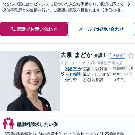
な交渉の裏にはエビデンスに基づいた入念な準備あり。状況に応じて
探偵事務所との連携を行い、ご要望の実現を目指します【休日の相談
可能】【御器所駅／桜山駅徒歩14分】
電話でお問い合わせ
メールでお問い合わせ
大泉 まどか
弁護士
大阪府
東京スタートアップ法律事務所 堺支店
営業時間：0
刈谷市
か
面談方法(対面・
らも相談
電話・ビデオな
6:30~22:00
受付中
ど)は応相談
（平日）
慰謝料請求したい側
【不倫/慰謝料請求に強い弁護士(したい方/されている方)】不倫慰謝料