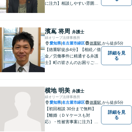
に注力】相談しやすい雰囲気
を心がけております。お気軽
にご相談ください。【駐車場
有】
濱嶌 将周
弁護士
緑オリーブ法律事務所
愛知県
名古屋市緑区
徳重駅
から徒歩5分
|
【徳重駅徒歩4分】【相続／借
詳細を見
金／労働事件に精通する弁護
る
士】町の皆さんのお困りごと
を何でも解決するジェネラリ
スト弁護士。社会の秩序を保
つべく、環境問題やマイナン
バー等の情報問題にも意欲高
横地 明美
弁護士
く取り組みます。お困りごと
緑オリーブ法律事務所
があれば。お気軽にご相談く
愛知県
名古屋市緑区
徳重駅
から徒歩5分
|
ださい。
【初回相談 30分まで無料】
詳細を見
【離婚（ＤＶケースも対
る
応）・性被害事案に注力】
【子連れでのご相談可】