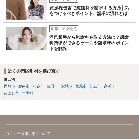
貞操権侵害で慰謝料を請求する方法│気
をつけるべきポイント、請求の流れとは
離婚・男女問題
浮気相手から慰謝料を取る方法は？慰謝
料請求ができるケースや請求時のポイン
トを解説
近くの市区町村を選び直す
西三河
岡崎市
碧南市
刈谷市
豊田市
安城市
西尾市
知立市
高浜市
みよし市
幸田町
ココナラ法律相談について