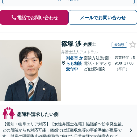
電話でお問い合わせ
メールでお問い合わせ
篠塚 渉
弁護士
愛知県
弁護士法人アストラル
営業時間：0
刈谷市
か
面談方法(対面・
らも相談
電話・ビデオな
9:00~17:00
受付中
ど)は応相談
（平日）
慰謝料請求したい側
【愛知・岐阜エリア対応】【女性弁護士在籍】協議前〜紛争発生後、
どの段階からも対応可能！離婚では証拠収集等の事前準備が重要で
す。財産の隠匿防止や親権獲得に向けた日常生活での注意点など、フ