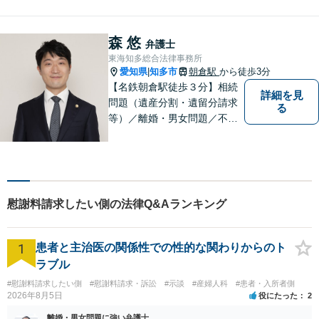
森 悠
弁護士
東海知多総合法律事務所
愛知県
知多市
朝倉駅
から徒歩3分
|
【名鉄朝倉駅徒歩３分】相続
詳細を見
問題（遺産分割・遺留分請求
る
等）／離婚・男女問題／不動
産問題／交通事故に注力して
います（これらの分野は初回
３０分程度相談無料）。実績
多数。
慰謝料請求したい側の法律Q&Aランキング
1
患者と主治医の関係性での性的な関わりからのト
ラブル
#慰謝料請求したい側
#慰謝料請求・訴訟
#示談
#産婦人科
#患者・入所者側
2026年8月5日
役にたった
2
離婚・男女問題に強い弁護士