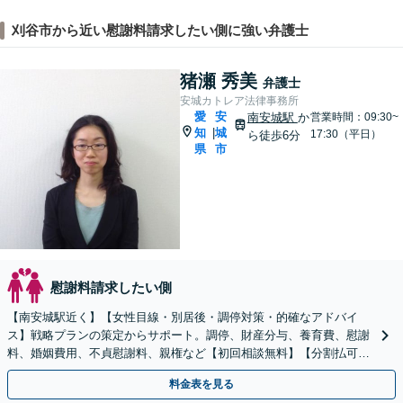
刈谷市から近い慰謝料請求したい側に強い弁護士
猪瀬 秀美
弁護士
安城カトレア法律事務所
愛
安
南安城駅
か
営業時間：09:30~
知
城
|
17:30（平日）
ら徒歩6分
県
市
慰謝料請求したい側
【南安城駅近く】【女性目線・別居後・調停対策・的確なアドバイ
ス】戦略プランの策定からサポート。調停、財産分与、養育費、慰謝
料、婚姻費用、不貞慰謝料、親権など【初回相談無料】【分割払可
能】
料金表を見る