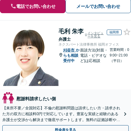
電話でお問い合わせ
メールでお問い合わせ
毛利 朱李
福岡県
インタビュ
ーを見る
弁護士
ネクスパート法律事務所 福岡オフィス
営業時間：0
刈谷市
か
面談方法(対面・
らも相談
電話・ビデオな
9:00~21:00
受付中
ど)は応相談
（平日）
慰謝料請求したい側
【来所不要／全国対応】不倫の慰謝料問題は請求したい方・請求され
た方の双方に相談料0円で対応しています。豊富な実績と経験のある
弁護士が交渉から解決まで徹底サポートします。無料の証拠診断や着
手金の返還保証もありますので安心してご相談ください。
料金表を見る