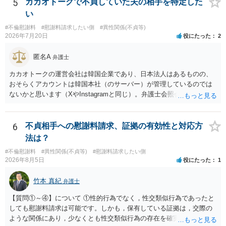
5
カカオトークで不貞していた夫の相手を特定した
い
#不倫慰謝料
#慰謝料請求したい側
#異性関係(不貞等)
2026年7月20日
役にたった
2
匿名A
弁護士
カカオトークの運営会社は韓国企業であり、日本法人はあるものの、
おそらくアカウントは韓国本社（のサーバー）が管理しているのでは
ないかと思います（XやInstagramと同じ）。弁護士会照会は日本法に
基づく制度であり、送付先は日本国内とするのが原則で、外国企業に
対する照会は基本的にできないと解されています（弁護士会によって
は例外的に認める扱いもありますが、かなり限定されているので一般
6
不貞相手への慰謝料請求、証拠の有効性と対応方
的ではないでしょう）。もし韓国本社がアカウント管理をしているな
法は？
ら、日本法人へ送っても「ウチでは管理していない」という回答にな
#不倫慰謝料
#異性関係(不貞等)
#慰謝料請求したい側
ります。 個人で直接他人のID情報の開示を求めても拒否されるでしょ
2026年8月5日
役にたった
1
う。
竹本 真紀
弁護士
【質問①～④】について ①性的行為でなく，性交類似行為であったと
しても慰謝料請求は可能です。しかも，保有している証拠は，交際の
ような関係にあり，少なくとも性交類似行為の存在を確実に証明でき