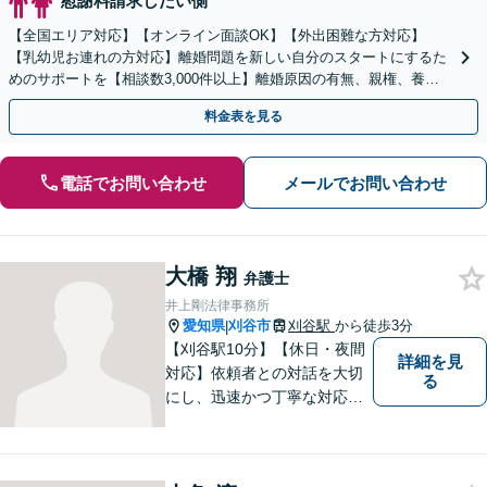
慰謝料請求したい側
【全国エリア対応】【オンライン面談OK】【外出困難な方対応】
【乳幼児お連れの方対応】離婚問題を新しい自分のスタートにするた
めのサポートを【相談数3,000件以上】離婚原因の有無、親権、養育
費、財産分与、慰謝料請求【夜間・休日相談可】
料金表を見る
電話でお問い合わせ
メールでお問い合わせ
大橋 翔
弁護士
井上剛法律事務所
愛知県
刈谷市
刈谷駅
から徒歩3分
|
【刈谷駅10分】【休日・夜間
詳細を見
対応】依頼者との対話を大切
る
にし、迅速かつ丁寧な対応を
行っています。交通事故／不
動産／建築紛争／借金問題／
労働問題など幅広いリーガル