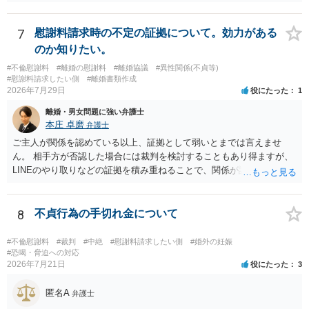
るものです（裏を返せば，証拠で認められる範囲でしか認めていない
ことを窺わせるものです。）。ですから，慰謝料請求を進めることで
よいと思います。 ただ．慰謝料額については，婚姻破綻に至っていな
7
慰謝料請求時の不定の証拠について。効力がある
いとして，この点を考慮されることになるかもしれません。 ②夫との
のか知りたい。
今後のことを考えて書いてもらうか否かを検討するのがよいと思いま
#不倫慰謝料
#離婚の慰謝料
#離婚協議
#異性関係(不貞等)
す。今ある証拠以上のことを証明（証明力を強めることも含む）でき
#慰謝料請求したい側
#離婚書類作成
るのであれば，前向きに検討を進めるという考え方でもよいでしょ
2026年7月29日
役にたった
1
う。慰謝料請求としては証拠として使えることが前提であり，その価
離婚・男女問題に強い弁護士
値と夫との関係との均衡のように思います。 ③行政書士に委任をして
本庄 卓磨
弁護士
いるのであれば，どのような内容の委任なのか不明ですが，その行政
書士との協議になると思います。請求するか，訴訟にするか，その点
ご主人が関係を認めている以上、証拠として弱いとまでは言えませ
の見極めや，相手方は性交類似行為は認めているのか，それさえも否
ん。 相手方が否認した場合には裁判を検討することもあり得ますが、
定しているのかによって，考え方・進め方は変わってくると思いま
LINEのやり取りなどの証拠を積み重ねることで、関係が認定される余
す。 ④性交類似行為を認めているにもかかわらず支払を拒否するので
地は十分にあります。 ただし、手元の証拠でどこまで認定できるかは
あれば，本人（行政書士でも同じだと思います。）への対応ではあま
個別の事情によりますので、お早めに弁護士に相談されることをおす
り変わらないように思います。減額で折り合えるなら本人様の交渉で
すめします。
8
不貞行為の手切れ金について
もよいように思いますが，ゼロかどうかの観点であれば，訴訟に進む
しかなくなるようにも思います。そうしますと，お近くの弁護士に相
#不倫慰謝料
#裁判
#中絶
#慰謝料請求したい側
#婚外の妊娠
談して進めることを検討した方がよいようにも思います。
#恐喝・脅迫への対応
2026年7月21日
役にたった
3
匿名A
弁護士