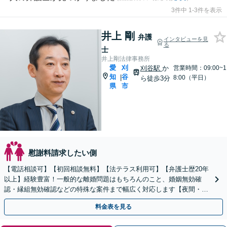
3件中 1-3件を表示
井上 剛
弁護
インタビューを見
る
士
井上剛法律事務所
愛
刈
刈谷駅
か
営業時間：09:00~1
知
谷
|
8:00（平日）
ら徒歩3分
県
市
慰謝料請求したい側
【電話相談可】【初回相談無料】【法テラス利用可】【弁護士歴20年
以上】経験豊富！一般的な離婚問題はもちろんのこと、婚姻無効確
認・縁組無効確認などの特殊な案件まで幅広く対応します【夜間・休
日面談可】【完全個室】【子連れ相談可】【刈谷駅3分】
料金表を見る