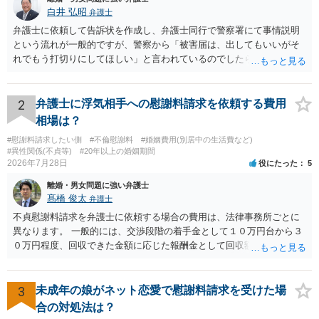
白井 弘昭
弁護士
弁護士に依頼して告訴状を作成し、弁護士同行で警察署にて事情説明
という流れが一般的ですが、警察から「被害届は、出してもいいがそ
れでもう打切りにしてほしい」と言われているのでしたら、あまり結
論は変わらないかもしれないですね。 所轄の警察を飛び越えて、直接
検察庁に訴えるのもありかもしれないですが、実際に捜査をするの
は、結局所轄だと思われますので、やはり結論は変わらないかもしれ
2
弁護士に浮気相手への慰謝料請求を依頼する費用
ないです。 一度、最寄りの「刑事に強い」とうたっている弁護士に相
相場は？
談してみてはいかがでしょうか。 以上、ご参考まで。
#慰謝料請求したい側
#不倫慰謝料
#婚姻費用(別居中の生活費など)
#異性関係(不貞等)
#20年以上の婚姻期間
2026年7月28日
役にたった
5
離婚・男女問題に強い弁護士
髙橋 俊太
弁護士
不貞慰謝料請求を弁護士に依頼する場合の費用は、法律事務所ごとに
異なります。 一般的には、交渉段階の着手金として１０万円台から３
０万円程度、回収できた金額に応じた報酬金として回収額の１０％か
ら２０％程度が設定されていることがあります。訴訟に移行する場合
には、追加着手金や日当、実費が発生することもあります。 もっと
も、証拠が十分にあるか、相手方の住所・勤務先が分かるか、慰謝料
3
未成年の娘がネット恋愛で慰謝料請求を受けた場
額、離婚の有無、交渉で終わるか訴訟まで見込むかによって、費用は
合の対処法は？
変わり得ます。依頼前に、交渉だけの場合、訴訟になった場合、回収