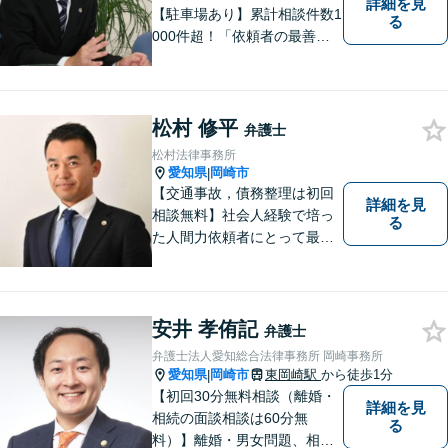
詳細を見
【駐車場あり】累計相談件数1
る
000件超！「依頼者の最善の
利益を追求する」がモットー
です。依頼者様目線で、ベス
トな解決を考え抜きます。お
気軽にご相談ください！【完
松村 修平
弁護士
全個室対応】
松村法律事務所
愛知県
岡崎市
|
【交通事故，債務整理は初回
詳細を見
相談無料】社会人経験で培っ
る
た人間力依頼者にとって最大
の満足を。電通に７年勤めて
いた経験を活かして顧客満足
を追求する弁護士です。
安井 孝侑記
弁護士
弁護士法人愛知総合法律事務所 岡崎事務所
愛知県
岡崎市
東岡崎駅
から徒歩1分
|
【初回30分無料相談（離婚・
詳細を見
相続の面談相談は60分無
る
料）】離婚・男女問題、相