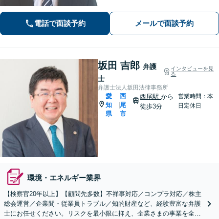
ご依頼の際は、相応の費用が必要とな
ります。明確な基準を説明します。
電話で面談予約
メールで面談予約
坂田 吉郎
弁護
インタビューを見
る
士
弁護士法人坂田法律事務所
愛
西
西尾駅
から
営業時間：本
知
尾
|
日定休日
徒歩3分
県
市
環境・エネルギー業界
【検察官20年以上】【顧問先多数】不祥事対応／コンプラ対応／株主
総会運営／企業間・従業員トラブル／知的財産など、経験豊富な弁護
士にお任せください。リスクを最小限に抑え、企業さまの事業を全力