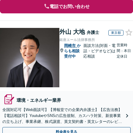
電話でお問い合わせ
外山 大地
弁護士
東京都
銀座エール法律事務所
営業時
岡崎市
か
面談方法(対面・電
らも相談
話・ビデオなど)は
間：本日
受付中
応相談
定休日
環境・エネルギー業界
全国対応可【Web面談可】【博報堂での企業内弁護士】【広告法務】
【電話相談可】YoutubeやSNSの広告規制、カスハラ対策、新規事業
の立ち上げ、事業承継、株式譲渡、英文契約書・英文レターのレビュ
ー・ドラフトなどに対応。
料金表を見る