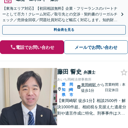
【東海エリア対応】【初回相談無料】企業・フリーランスのパートナ
ーとして尽力！クレーム対応／取引先との交渉・契約書のリーガルチ
ェック／売掛金回収／問題社員対応など幅広く対応します。知的財産
権の相談もお任せ！【顧問契約も受付中】【完全個室】
料金表を見る
電話でお問い合わせ
メールでお問い合わせ
藤田 誓史
弁護士
あいち岡崎法律事務所
愛
岡
東岡崎駅
から
営業時間：本
知
崎
|
日定休日
徒歩1分
県
市
【東岡崎駅 徒歩1分】相談2500件・解
決1000件超。相続税を見据えた遺産分
割や遺言作成に特化。刑事事件はスピ
ード重視で早期釈放・不起訴へ。交通
事故は裁判基準で増額。「複雑な問題