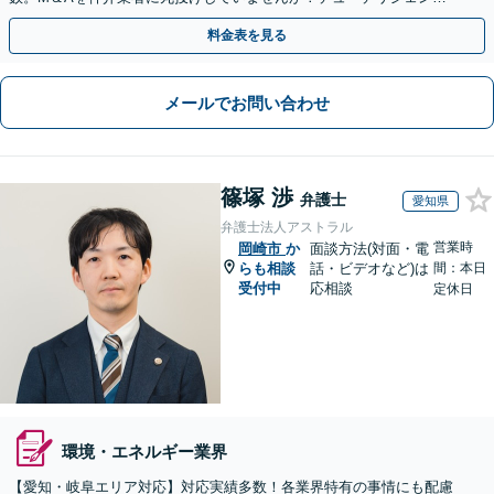
や契約書作成・交渉はお任せください【初回無料】
料金表を見る
メールでお問い合わせ
篠塚 渉
弁護士
愛知県
弁護士法人アストラル
営業時
岡崎市
か
面談方法(対面・電
らも相談
話・ビデオなど)は
間：本日
受付中
応相談
定休日
環境・エネルギー業界
【愛知・岐阜エリア対応】対応実績多数！各業界特有の事情にも配慮