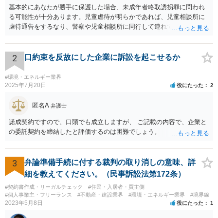
基本的にあなたが勝手に保護した場合、未成年者略取誘拐罪に問われ
る可能性が十分あります。児童虐待が明らかであれば、児童相談所に
虐待通告をするなり、警察や児童相談所に同行して連れていくなり、
公的機関が主導する形での解決が望まれます。 ご本人が警察や児童相
談所の関与を望んでいないケースでは難しい判断にはなるとは思いま
すが、少なくともあなたが保護者の承諾を得ずに勝手に保護すること
2
口約束を反故にした企業に訴訟を起こせるか
は避けた方が良いかと存じます。警察は親からの虐待があると分かっ
た場合であっても、必ずしもあなたに味方するわけではないかと存じ
#環境・エネルギー業界
ます。児童相談所に通告すべきであったと窘められる程度であればよ
2025年7月20日
役にたった
2
いですが、交際されているということであればたとえばわいせつ目的
で自らの支配下に置きたかったのではないかと疑われる可能性さえあ
匿名A
弁護士
ります。
諾成契約ですので、口頭でも成立しますが、 ご記載の内容で、企業と
の委託契約を締結したと評価するのは困難でしょう。
3
弁論準備手続に付する裁判の取り消しの意味、詳
細を教えてください。（民事訴訟法第172条）
#契約書作成・リーガルチェック
#住民・入居者・買主側
#個人事業主・フリーランス
#不動産・建設業界
#環境・エネルギー業界
#境界線
2023年5月8日
役にたった
1