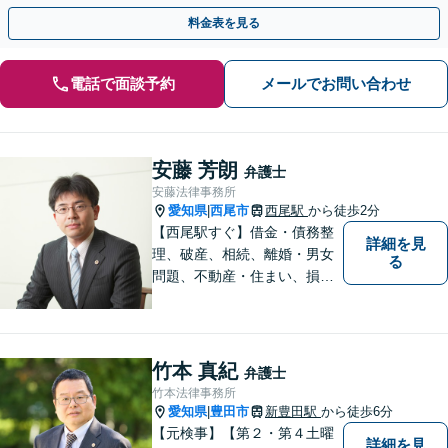
でバックアップします「税理士、社労士、弁理士と連携」
料金表を見る
電話で面談予約
メールでお問い合わせ
安藤 芳朗
弁護士
安藤法律事務所
愛知県
西尾市
西尾駅
から徒歩2分
|
【西尾駅すぐ】借金・債務整
詳細を見
理、破産、相続、離婚・男女
る
問題、不動産・住まい、損害
賠償など、様々な問題に対応
します。地域に根差した法律
事務所。【個室対応】
竹本 真紀
弁護士
竹本法律事務所
愛知県
豊田市
新豊田駅
から徒歩6分
|
【元検事】【第２・第４土曜
詳細を見