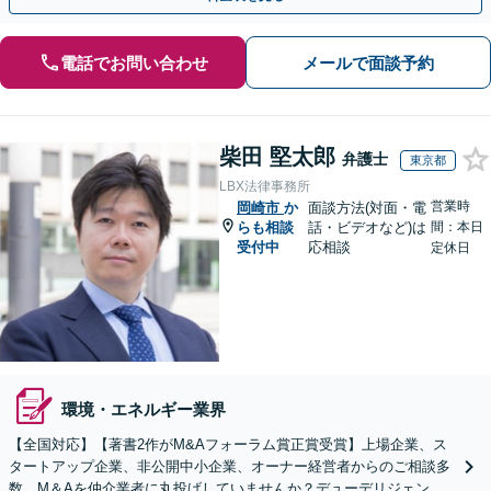
電話でお問い合わせ
メールで面談予約
柴田 堅太郎
弁護士
東京都
LBX法律事務所
営業時
岡崎市
か
面談方法(対面・電
らも相談
話・ビデオなど)は
間：本日
受付中
応相談
定休日
環境・エネルギー業界
【全国対応】【著書2作がM&Aフォーラム賞正賞受賞】上場企業、ス
タートアップ企業、非公開中小企業、オーナー経営者からのご相談多
数。M＆Aを仲介業者に丸投げしていませんか？デューデリジェンス