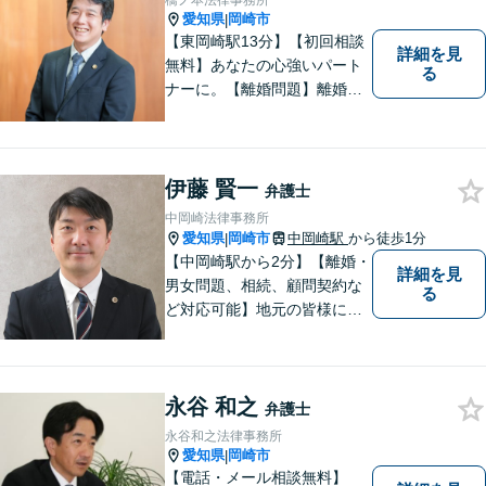
橋ノ本法律事務所
愛知県
岡崎市
|
【東岡崎駅13分】【初回相談
詳細を見
無料】あなたの心強いパート
る
ナーに。【離婚問題】離婚協
議や調停・養育費・慰謝料・
婚姻費用など対応します。請
求する・された側の相談可
【交通事故】相談実績多数！
伊藤 賢一
弁護士
保険会社とのやりとりや交渉
中岡崎法律事務所
はお任せください
愛知県
岡崎市
中岡崎駅
から徒歩1分
|
【中岡崎駅から2分】【離婚・
詳細を見
男女問題、相続、顧問契約な
る
ど対応可能】地元の皆様にご
安心いただけるリーガルサポ
ートに尽力します。【駐車場
あり】
永谷 和之
弁護士
永谷和之法律事務所
愛知県
岡崎市
|
【電話・メール相談無料】