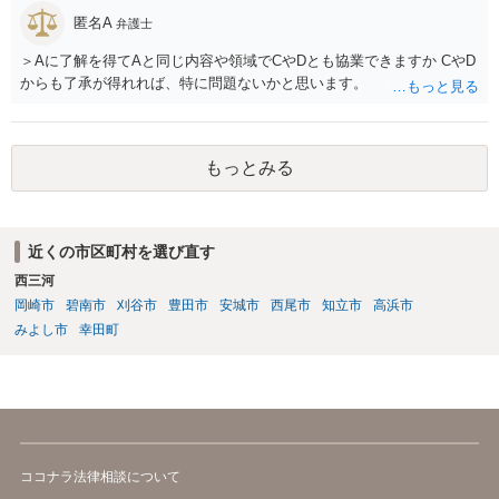
匿名A
弁護士
＞Aに了解を得てAと同じ内容や領域でCやDとも協業できますか CやD
からも了承が得れれば、特に問題ないかと思います。
もっとみる
近くの市区町村を選び直す
西三河
岡崎市
碧南市
刈谷市
豊田市
安城市
西尾市
知立市
高浜市
みよし市
幸田町
ココナラ法律相談について