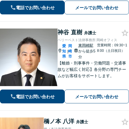
に、シンプルな解決を」。初回で費用
電話でお問い合わせ
メールでお問い合わせ
と道筋を明示。
神谷 直樹
弁護士
ベリーベスト法律事務所 岡崎オフィス
東岡崎駅
営業時間：09:30~1
愛
岡
8:00（土日祝日）
知
崎
から徒歩5
|
県
市
分
【離婚・刑事事件・労働問題・交通事
故など幅広く対応】各分野の専門チー
ムがお客様をサポートします。
電話でお問い合わせ
メールでお問い合わせ
橋ノ本 八洋
弁護士