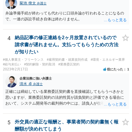
菊池 僚太
弁護士
弁論準備手続が終わっても代わりに口頭弁論が行われることになるの
で、一連の訴訟手続き自体は終わりません。
4
納品記事の修正連絡を2ヶ月放置されているので
請求書が遅れません。支払ってもらうための方法
が知りたい
#個人事業主・フリーランス
#雇用契約書・就業規則作成
#環境・エネルギー業界
#給与未払い
#契約解除・契約取消
#業務委託契約
2023年2月17日
役にたった
1
企業法務に強い弁護士
清水 卓
弁護士
正確には締結している業務委託契約書を直接確認してもらうべきかと
思いますが、業務委託契約の法的性質が請負契約と評価できる場合に
おいて、システム開発等の裁判例の中には、請負人が仕事を完成させ
たか否かについて，仕事が当初の請負契約で予定していた最後の工程
まで終えているか否かを基準として判断すべきであるという見解を示
しているものがあります。 このような見解を踏まえ、あなたのケー
5
外交員の適正な報酬と、事業者間の契約書無く報
スでも、予定していた最後の工程まで終えており、仕事は完成してい
酬額が決めれてしまう