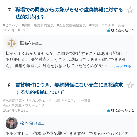
7
職場での同僚からの嫌がらせや虚偽情報に対する
法的対応は？
#セクハラ
#労働・雇用契約違反
#安全配慮義務違反
#環境・エネルギー業界
2025年3月19日
役にたった
1
匿名A
弁護士
状況がよくわかりませんが、ご自身で対応することはあまり望ましく
ありません。 法的対応ということも現時点ではあまり想定できませ
ん。 職場や派遣元に対応をお願いしていただくのが良いのではないで
しょうか。
8
賃貸物件につき、契約関係にない売主に直接請求
する法的根拠について
#契約書作成・リーガルチェック
#環境・エネルギー業界
#個人事業主・フリーランス
2024年8月23日
役にたった
1
松本 治
弁護士
あるとすれば、債権者代位が思い付きますが、できるかどうかは乙丙