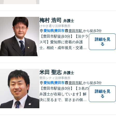
よう尽力いたします。離婚／
相続／交通事故／借金／イン
ターネットなど、法律問題で
お困りの方はなんでもご相談
梅村 浩司
弁護士
ください。先を見据えた解決
けやき通り法律事務所
策をご提案いたします。
愛知県
豊田市
豊田市駅
から徒歩3分
|
【豊田市駅徒歩3分】【法テラ
詳細を見
ス可】愛知県に密着の弁護
る
士。相続・成年後見・交通事
故・離婚・債務整理・過払
金・労働災害など、身の回り
で困ったことがあれば、ご相
談ください。【駐車場あり】
米田 聖志
弁護士
豊田シティ法律事務所
愛知県
豊田市
豊田市駅
から徒歩3分
|
【豊田市駅徒歩3分】【３名の
詳細を見
弁護士が在籍しています】解
る
決に至るまで、皆さまの個別
の事情に応じた質の高いオー
ダーメイドのサポートをしま