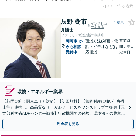
7件中 1-7件を表示
辰野 樹市
千葉県
インタビュ
ーを見る
弁護士
ファミリア総合法律事務所
営業時
岡崎市
か
面談方法(対面・電
らも相談
話・ビデオなど)は
間：本日
受付中
応相談
定休日
環境・エネルギー業界
【顧問契約：関東エリア対応】【初回無料】【知的財産に強い】弁理
士等と連携し、高品質なリーガルサービスをワンストップで提供【元
文部科学省ADRセンター勤務】行政機関での経験、環境法への豊富な
知識を活かし、事業者さまの抱える問題を解決へ導きます
料金表を見る