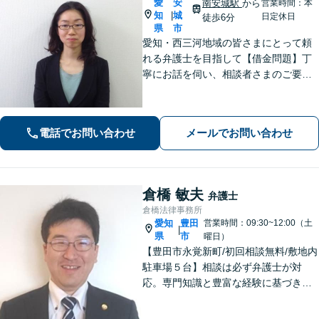
愛
安
南安城駅
から
営業時間：本
知
城
|
日定休日
徒歩6分
県
市
愛知・西三河地域の皆さまにとって頼
れる弁護士を目指して【借金問題】丁
寧にお話を伺い、相談者さまのご要望
に沿った解決を目指します【離婚問
題】女性弁護士だから気付ける細やか
な配慮のある解決策をご提案します
電話でお問い合わせ
メールでお問い合わせ
【お子さま連れのご相談可】
倉橋 敏夫
弁護士
倉橋法律事務所
愛知
豊田
営業時間：09:30~12:00（土
|
県
市
曜日）
【豊田市永覚新町/初回相談無料/敷地内
駐車場５台】相談は必ず弁護士が対
応。専門知識と豊富な経験に基づき、
質の高い弁護を提供します。当事務所
は、仕事の質を第一に考えますので、