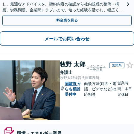
し、最適なアドバイスを。契約内容の確認から社内規程の整備・構
築、労務問題、企業間トラブルまで、培った経験を活かし、幅広く対
応いたします【オンライン面談OK（顧問締結後）】
料金表を見る
メールでお問い合わせ
牧野 太郎
愛知県
インタビュ
ーを見る
弁護士
牧野太郎経営法律事務所
営業時
岡崎市
か
面談方法(対面・電
らも相談
話・ビデオなど)は
間：本日
受付中
応相談
定休日
環境・エネルギー業界