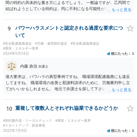
間の特約の具体的な書き方によるでしょう。 一般論ですが、乙丙間で
結ばれようとしている特約は、丙に不利になる可能性が高いです。
9
パワーハラスメントと認定される過度な要求につ
いて
#安全配慮義務違反
#労働・雇用契約違反
#安全配慮義務違反
#環境・エネルギー業界
2024年5月24日
役にたった
1
内藤 政信
弁護士
過大要求は、パワハラの典型事例ですね。 職場環境配慮義務にも違反
してますね。 職場環境の改善と慰謝料請求のために、労働審判申し立
てがいいかもしれません。 地元で弁護士を探して下さい。
10
重複して複数人とそれぞれ協業できるかどうか
#契約書作成・リーガルチェック
#環境・エネルギー業界
#スタートアップ・新規事業
2022年7月4日
役にたった
1