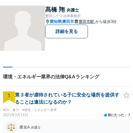
す。借金問題／離婚問題／相
続問題／刑事事件／企業法務
髙橋 翔
弁護士
など幅広く対応。どうぞお気
豊田シティ法律事務所
軽にご相談ください。
愛知県
豊田市
豊田市駅
から徒歩3分
|
詳細を見る
環境・エネルギー業界の法律Q&Aランキング
1
第３者が虐待されている子に安全な場所を提供す
ることは違法になるのか？
#DV・暴力
#環境・エネルギー業界
2021年3月14日
役にたった
7
匿名A
弁護士