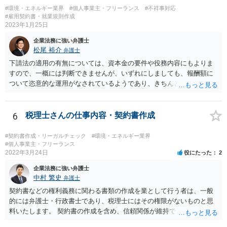
る等と主張して行くことが考えられます。 もっとも、相手方はこの
#環境・エネルギー業界
#個人事業主・フリーランス
#不祥事対応
ような見解は本件にはあてはまらない等を理由に、仕事の完成を認め
#雇用契約書・就業規則作成
ないことが想定されます。 そのような場合には、裁判所に民事調停
2023年1月25日
を申し立てる、民事訴訟を提起する等の方法を検討する必要があるか
企業法務に強い弁護士
もしれません。 いずれにしても、一度、業務委託契約書や納品した
松尾 裕介
弁護士
記事等の証拠を持参の上、お住まいの地域の弁護士に直接相談してみ
てはいかがでしょうか。
下請法の適用の有無については、資本金の要件や役務内容にもよりま
すので、一概には判断できませんが、いずれにしましても、報酬額に
ついて恣意的な運用がなされているようであり、きちんとした契約書
を締結するべきであると考えられます。報酬額については、下請法の
適用がある場合には、著しく低い下請代金を不当に定めることは禁止
されますが、そうでない場合には、基本的には、双方の合意に基づく
6
税理士さんの仕事内容・契約書作成
ことになります。 恣意的な運用による報酬の減額分については、当
初の合意に基づき報酬額の支払いが認められる余地があると考えられ
#契約書作成・リーガルチェック
#環境・エネルギー業界
ます。
#個人事業主・フリーランス
2022年3月24日
役にたった
2
企業法務に強い弁護士
中村 繁史
弁護士
契約書などの権利義務に関わる書類の作成を業として行う者は、一般
的には弁護士・行政書士であり、税理士にはその権限がないものと思
料いたします。 契約書の作成を含め、信頼関係が維持できないのであ
れば、解約をして他の弁護士等に依頼されるのがよいと考えます。