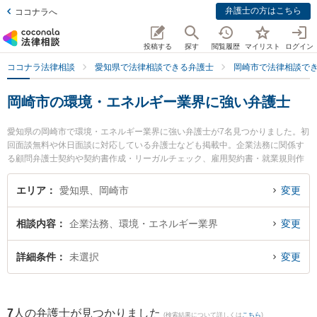
弁護士の方はこちら
ココナラへ
投稿する
探す
閲覧履歴
マイリスト
ログイン
ココナラ法律相談
愛知県で法律相談できる弁護士
岡崎市で法律相談で
岡崎市の環境・エネルギー業界に強い弁護士
愛知県の岡崎市で環境・エネルギー業界に強い弁護士が7名見つかりました。初
回面談無料や休日面談に対応している弁護士なども掲載中。企業法務に関係す
る顧問弁護士契約や契約書作成・リーガルチェック、雇用契約書・就業規則作
成等の細かな分野での絞り込み検索もでき便利です。特にあいち岡崎法律事務
所の藤田 誓史弁護士やベリーベスト法律事務所 岡崎オフィスの神谷 直樹弁護
エリア
愛知県、岡崎市
変更
士、橋ノ本法律事務所の橋ノ本 八洋弁護士のプロフィール情報や弁護士費用、
強みなどが注目されています。『岡崎市で土日や夜間に発生した環境・エネル
相談内容
企業法務、環境・エネルギー業界
変更
ギー業界のトラブルを今すぐに弁護士に相談したい』『環境・エネルギー業界
のトラブル解決の実績豊富な近くの弁護士を検索したい』『初回相談無料で環
境・エネルギー業界を法律相談できる岡崎市内の弁護士に相談予約したい』な
詳細条件
未選択
変更
どでお困りの相談者さんにおすすめです。
7
人の弁護士が見つかりました
(検索結果について詳しくは
こちら
)