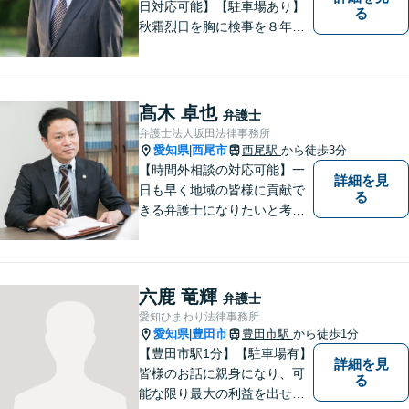
日対応可能】【駐車場あり】
る
秋霜烈日を胸に検事を８年，
ひまわりを胸に青森で弁護士
を１８年，そして豊田市に戻
りました。皆様の生活に寄り
添い，「この地域」の方々の
髙木 卓也
弁護士
悩みに対して一緒に解決を目
弁護士法人坂田法律事務所
指したいと思います。お待ち
愛知県
西尾市
西尾駅
から徒歩3分
|
しております。
【時間外相談の対応可能】一
詳細を見
日も早く地域の皆様に貢献で
る
きる弁護士になりたいと考え
ておりますので宜しくお願い
いたします。【名鉄西尾駅か
ら徒歩3分】お気軽にご相談く
ださい
六鹿 竜輝
弁護士
愛知ひまわり法律事務所
愛知県
豊田市
豊田市駅
から徒歩1分
|
【豊田市駅1分】【駐車場有】
詳細を見
皆様のお話に親身になり、可
る
能な限り最大の利益を出せる