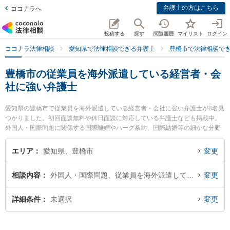
弁護士の方はこちら
ココナラへ
投稿する
探す
閲覧履歴
マイリスト
ログイン
ココナラ法律相談
愛知県で法律相談できる弁護士
豊橋市で法律相談で
豊橋市の従業員を海外派遣している経営者・会
社に強い弁護士
愛知県の豊橋市で従業員を海外派遣している経営者・会社に強い弁護士が8名見
つかりました。初回面談無料や休日面談に対応している弁護士なども掲載中。
外国人・国際問題に関係する国際離婚やハーグ条約、国際結婚等の細かな分野
での絞り込み検索もでき便利です。特に豊橋まちなか法律事務所の藤本 佳大弁
護士や旭合同法律事務所 豊橋事務所の乙井 翔太弁護士、弁護士法人名古屋E＆J
エリア
愛知県、豊橋市
変更
法律事務所 豊橋法律事務所の籠橋 隆明弁護士のプロフィール情報や弁護士費
用、強みなどが注目されています。『豊橋市で土日や夜間に発生した従業員を
相談内容
外国人・国際問題、従業員を海外派遣している経営者・会社
変更
海外派遣している経営者・会社のトラブルを今すぐに弁護士に相談したい』
『従業員を海外派遣している経営者・会社のトラブル解決の実績豊富な近くの
弁護士を検索したい』『初回相談無料で従業員を海外派遣している経営者・会
詳細条件
未選択
変更
社を法律相談できる豊橋市内の弁護士に相談予約したい』などでお困りの相談
者さんにおすすめです。