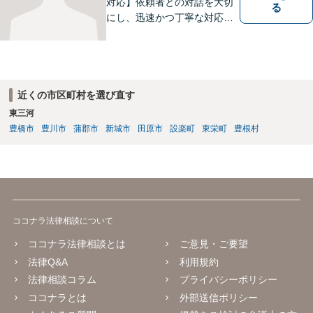
対応】依頼者との対話を大切
る
にし、迅速かつ丁寧な対応を
行っています。交通事故／不
動産／建築紛争／借金問題／
労働問題など幅広いリーガル
サービスを提供。【駐車場完
備】
近くの市区町村を選び直す
東三河
豊橋市
豊川市
蒲郡市
新城市
田原市
設楽町
東栄町
豊根村
ココナラ法律相談について
ココナラ法律相談とは
ご意見・ご要望
法律Q&A
利用規約
法律相談コラム
プライバシーポリシー
ココナラとは
外部送信ポリシー