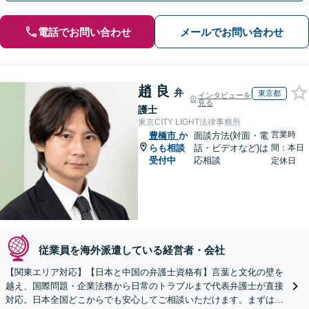
電話でお問い合わせ
メールでお問い合わせ
趙 良
弁
東京都
インタビューを
見る
護士
東京CITY LIGHT法律事務所
営業時
豊橋市
か
面談方法(対面・電
らも相談
話・ビデオなど)は
間：本日
受付中
応相談
定休日
従業員を海外派遣している経営者・会社
【関東エリア対応】【日本と中国の弁護士資格有】言葉と文化の壁を
越え、国際問題・企業法務から日常のトラブルまで代表弁護士が直接
対応。日本全国どこからでも安心してご相談いただけます。まずは一