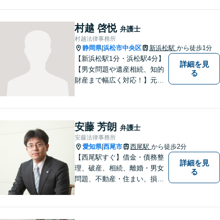
いた経験を活かして顧客満足
を追求する弁護士です。
村越 啓悦
弁護士
村越法律事務所
静岡県
浜松市中央区
新浜松駅
から徒歩1分
|
【新浜松駅1分・浜松駅4分】
詳細を見
【男女問題や遺産相続、知的
る
財産まで幅広く対応！】元裁
判官のキャリアを生かし 「皆
様の納得のいく裁判の進め
方」 をご提案します。依頼者
様との信頼関係を第一に、事
安藤 芳朗
弁護士
件解決を推敲してまいりま
安藤法律事務所
す。
愛知県
西尾市
西尾駅
から徒歩2分
|
【西尾駅すぐ】借金・債務整
詳細を見
理、破産、相続、離婚・男女
る
問題、不動産・住まい、損害
賠償など、様々な問題に対応
します。地域に根差した法律
事務所。【個室対応】