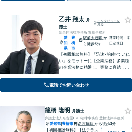
乙井 翔太
弁
インタビューを
見る
護士
旭合同法律事務所 豊橋事務所
愛
豊
駅前大通駅
か
営業時間：本
知
橋
|
日定休日
ら徒歩6分
県
市
【初回相談無料】「迅速×的確×ていね
い」をモットーに【企業法務】多業種
の企業法務に精通し、実務に直結した
アドバイスを提供します【相続問題】
遺産分割・遺留分・使途不明金の調
電話でお問い合わせ
査、事業承継まで幅広く対応。【休
日・夜間対応OK】【豊橋駅10分】
籠橋 隆明
弁護士
弁護士法人名古屋E＆J法律事務所 豊橋法律事務所
愛知県
豊橋市
名古屋駅
から徒歩3分
|
【初回相談無料】【法テラス