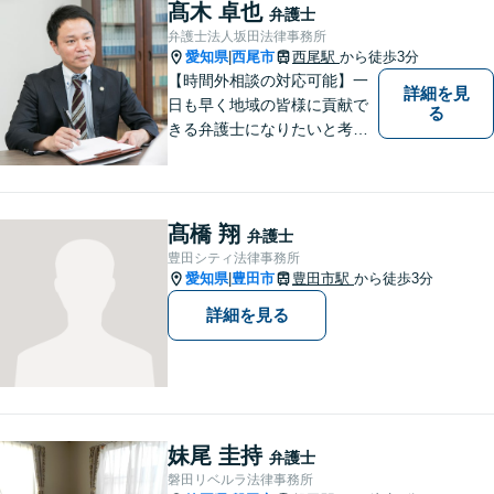
髙木 卓也
弁護士
弁護士法人坂田法律事務所
愛知県
西尾市
西尾駅
から徒歩3分
|
【時間外相談の対応可能】一
詳細を見
日も早く地域の皆様に貢献で
る
きる弁護士になりたいと考え
ておりますので宜しくお願い
いたします。【名鉄西尾駅か
ら徒歩3分】お気軽にご相談く
ださい
髙橋 翔
弁護士
豊田シティ法律事務所
愛知県
豊田市
豊田市駅
から徒歩3分
|
詳細を見る
妹尾 圭持
弁護士
磐田リベルラ法律事務所