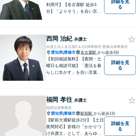
詳細を見
利用可】【名古屋駅 徒歩3
る
分】「よりそう」を合い言葉
に丁寧で親切な相談を心がけ
ております。信頼と安心をモ
ットーに弁護士が誠心誠意、
西岡 治紀
応対をさせていただきます。
弁護士
お気軽にご相談ください。
弁護士法人名古屋E＆J法律事務所 豊橋法律事務所
愛知県
豊橋市
名古屋駅
から徒歩3分
|
【初回相談無料】【夜間・土
詳細を見
曜日も相談可能】「憲法を暮
る
らしに生かす」を合い言葉
に、身近な法律相談窓口とし
て、あなたのご相談にお応え
いたします。心に寄り添いな
福岡 孝往
がら、尽力させていただきま
弁護士
すので、お気軽にお問い合わ
福岡法律事務所
せ下さい。
愛知県
豊橋市
駅前駅
から徒歩1分
|
【駅前大通駅徒歩2分】【土日
詳細を見
夜間対応】皆様の「かかりつ
る
け弁護士」として、あらゆる