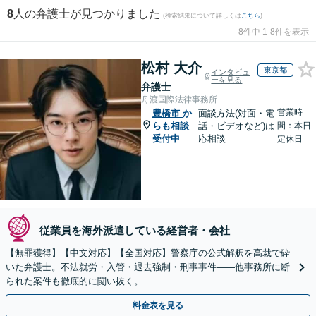
8
人の弁護士が見つかりました
(検索結果について詳しくは
こちら
)
8件中 1-8件を表示
松村 大介
東京都
インタビュ
ーを見る
弁護士
舟渡国際法律事務所
営業時
豊橋市
か
面談方法(対面・電
らも相談
話・ビデオなど)は
間：本日
受付中
応相談
定休日
従業員を海外派遣している経営者・会社
【無罪獲得】【中文対応】【全国対応】警察庁の公式解釈を高裁で砕
いた弁護士。不法就労・入管・退去強制・刑事事件——他事務所に断
られた案件も徹底的に闘い抜く。
料金表を見る