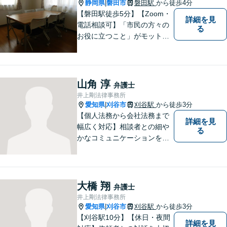
静岡県
磐田市
磐田駅
から徒歩4分
|
【磐田駅徒歩5分】【Zoom・
詳細を見
電話相談可】「市民の方々の
る
お役に立つこと」がモットー
です。英語対応可で、海外の
事件に精通する弁護士。離
婚・刑事・交通事故など、あ
らゆる問題に真摯に向き合っ
山角 淳
弁護士
てまいります。【駐車場あ
井上剛法律事務所
り】
愛知県
刈谷市
刈谷駅
から徒歩3分
|
【個人法務から会社法務まで
詳細を見
幅広く対応】相談者との細や
る
かなコミュニケーションを大
切にし、親切・丁寧で分かり
やすい説明を心がけておりま
す。法律問題でお困りでした
ら、お早めにご相談くださ
大橋 翔
弁護士
い。【JR在来線「刈谷駅」4
井上剛法律事務所
分】【駐車場あり】
愛知県
刈谷市
刈谷駅
から徒歩3分
|
【刈谷駅10分】【休日・夜間
詳細を見