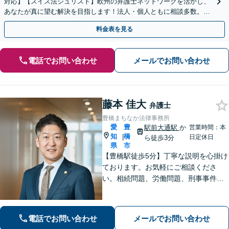
対応】【スイス法ジュリスト】欧州の弁護士ネットワークを活かし、
あなたが真に望む解決を目指します！法人・個人ともに相談多数。細
やかな連絡と粘り強い交渉を徹底【休日・夜間相談可】
料金表を見る
電話でお問い合わせ
メールでお問い合わせ
藤本 佳大
弁護士
豊橋まちなか法律事務所
愛
豊
駅前大通駅
か
営業時間：本
知
橋
|
日定休日
ら徒歩3分
県
市
【豊橋駅徒歩5分】丁寧な説明を心掛け
ております。お気軽にご相談くださ
い。相続問題、労働問題、刑事事件そ
の他一般民事事件に対応しています。
【完全個室】【弁護士歴10年】
電話でお問い合わせ
メールでお問い合わせ