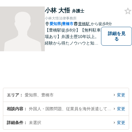
回30分は無料ですから、お気
軽にお電話ください。
小林 大悟
弁護士
小林大悟法律事務所
愛知県
豊橋市
豊橋駅
から徒歩8分
|
【豊橋駅徒歩8分】【無料駐車
詳細を見
場あり】弁護士歴10年以上。
る
経験から得たノウハウと知見
を駆使して、皆さまの期待に
お応えできるよう努力してま
いります。【夜間／休日対応
可能】親しみやすく、信頼い
ただける人間性を大切にして
います。お気軽にご相談くだ
さい。
エリア
愛知県、豊橋市
変更
相談内容
外国人・国際問題、従業員を海外派遣している経営者・会社
変更
詳細条件
未選択
変更