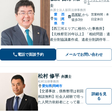
インタビューを見
る
士
弁護士法人坂田法律事務所
愛
西
西尾駅
から
営業時間：本
知
尾
|
日定休日
徒歩3分
県
市
【西三河エリアに根付いた事務所】
【元検察官20年以上】「相続問題：遺
産分割協議書作成、遺産分割調停等を
適切にサポートします」【同ビル内に
税理士・社労士がいます】不当解雇・
電話で面談予約
メールでお問い合わせ
未払い残業代・就業規則の整備など対
応【当日/夜間/土日対応可】
松村 修平
弁護士
松村法律事務所
愛知県
岡崎市
|
【交通事故，債務整理は初回
詳細を見
相談無料】社会人経験で培っ
る
た人間力依頼者にとって最大
の満足を。電通に７年勤めて