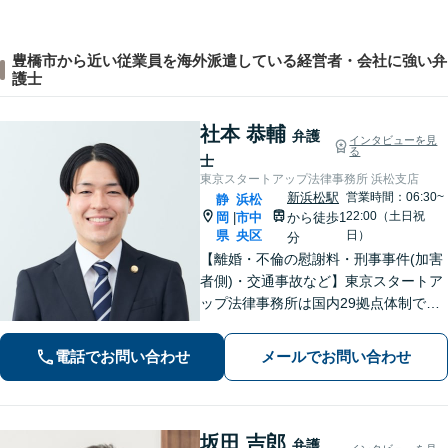
豊橋市から近い従業員を海外派遣している経営者・会社に強い弁
護士
社本 恭輔
弁護
インタビューを見
る
士
東京スタートアップ法律事務所 浜松支店
新浜松駅
営業時間：06:30~
静
浜松
22:00（土日祝
岡
市中
から徒歩1
|
県
央区
日）
分
【離婚・不倫の慰謝料・刑事事件(加害
者側)・交通事故など】東京スタートア
ップ法律事務所は国内29拠点体制で全
国対応！【ご自宅からの電話相談にも
対応(法律相談は完全予約制)】各分野で
電話でお問い合わせ
メールでお問い合わせ
専門性の高い弁護士が寄り添い解決を
サポートします。
坂田 吉郎
弁護