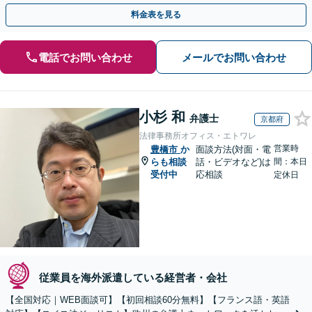
歩を踏み出してみませんか。【初回相談無料】
料金表を見る
電話でお問い合わせ
メールでお問い合わせ
小杉 和
弁護士
京都府
法律事務所オフィス・エトワレ
営業時
豊橋市
か
面談方法(対面・電
らも相談
話・ビデオなど)は
間：本日
受付中
応相談
定休日
従業員を海外派遣している経営者・会社
【全国対応｜WEB面談可】【初回相談60分無料】【フランス語・英語