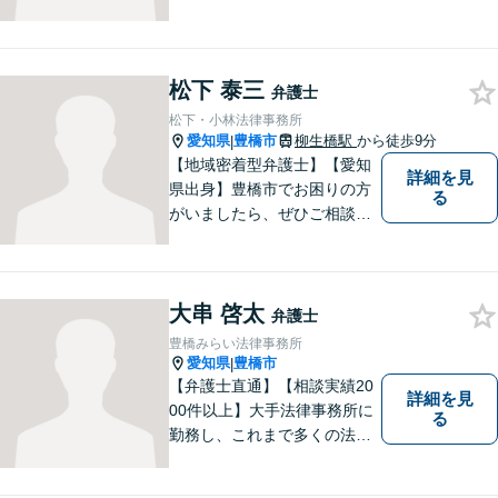
法的ソリューションをご提案
します。依頼者様の未来のた
め、全力で弁護させていただ
松下 泰三
きます。まずはお気軽にご相
弁護士
談ください。
松下・小林法律事務所
愛知県
豊橋市
柳生橋駅
から徒歩9分
|
【地域密着型弁護士】【愛知
詳細を見
県出身】豊橋市でお困りの方
る
がいましたら、ぜひご相談く
ださい。
大串 啓太
弁護士
豊橋みらい法律事務所
愛知県
豊橋市
|
【弁護士直通】【相談実績20
詳細を見
00件以上】大手法律事務所に
る
勤務し、これまで多くの法律
相談を担当してきました。ど
んな相談でも構いません。初