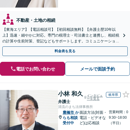
不動産・土地の相続
【東海エリア】【電話相談可】【初回相談無料】【弁護士歴10年以
上】迅速・細やかに対応。専門の税理士・司法書士と連携し、相続税
の計算や生前対策、登記などもサポートします。コミュニケーション
を大事にし、より納得できる解決を目指します。
料金表を見る
電話でお問い合わせ
メールで面談予約
小林 和久
岐阜県
インタビュ
ーを見る
弁護士
清流のまち法律事務所
営業時間：0
豊橋市
か
面談方法(対面・
らも相談
電話・ビデオな
9:30~18:00
受付中
ど)は応相談
（平日）