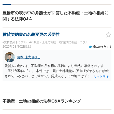
豊橋市の表示中の弁護士が回答した不動産・土地の相続に
関する法律Q&A
賃貸契約書の名義変更の必要性
#賃貸契約トラブル
#不動産・土地の相続
#家族間の相続トラブル
2025年08月02日(土)
役にたった
3
藤本 佳大
弁護士
賃貸人の地位は、不動産の所有権の移転により当然に承継されます
（民法605条の2）。 本件では、既に土地建物の所有権が弟さんに移転
されているとのことですので、賃貸人としての地位は弟さんに承継さ
れています。 したがって、賃貸借契約書を新たに作成するまでもな
く、元々の賃貸借契約の内容がそのまま弟さんに引き継がれている状
態です。 もっとも、借主が賃貸人の変更を知らず、誤解に基づいて旧
所有者の法定相続人である貴方に対して修繕等を求めるようなことも
不動産・土地の相続の法律Q&Aランキング
あり得るところです。 その場合、借主からの求めがあった時に、不動
産登記を示して説明すれば足りるため、それほど心配する必要はあり
ません。 このような事態を事前に回避するためには、賃貸借契約書を