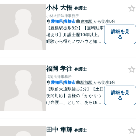
小林 大悟
弁護士
小林大悟法律事務所
愛知県
豊橋市
豊橋駅
から徒歩8分
|
【豊橋駅徒歩8分】【無料駐車
詳細を見
場あり】弁護士歴10年以上。
る
経験から得たノウハウと知見
を駆使して、皆さまの期待に
お応えできるよう努力してま
いります。【夜間／休日対応
福岡 孝往
可能】親しみやすく、信頼い
弁護士
ただける人間性を大切にして
福岡法律事務所
います。お気軽にご相談くだ
愛知県
豊橋市
駅前駅
から徒歩1分
|
さい。
【駅前大通駅徒歩2分】【土日
詳細を見
夜間対応】皆様の「かかりつ
る
け弁護士」として、あらゆる
法的ソリューションをご提案
します。依頼者様の未来のた
め、全力で弁護させていただ
田中 隼輝
きます。まずはお気軽にご相
弁護士
談ください。