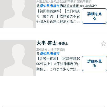
弁護士法人愛知総合法律事務所 豊橋事務所
愛知県
豊橋市
駅前大通駅
から徒歩3分
|
【初回相談無料】【土日相談
詳細を見
可（要予約）】依頼者の不安
る
や悩みを迅速に解消すること
が弁護士としての仕事だと考
え、常に丁寧かつ迅速な対応
を心がけています。 依頼者が
大串 啓太
気軽に相談できるように、謙
弁護士
虚で親しみやすい弁護士を目
豊橋みらい法律事務所
指しています。【駅前大通駅3
愛知県
豊橋市
|
分】
【弁護士直通】【相談実績20
詳細を見
00件以上】大手法律事務所に
る
勤務し、これまで多くの法律
相談を担当してきました。ど
んな相談でも構いません。初
回30分は無料ですから、お気
軽にお電話ください。