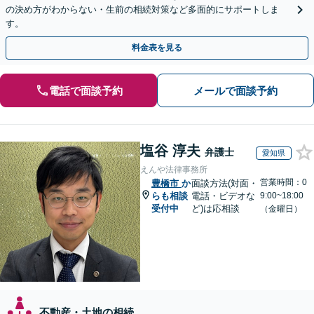
の決め方がわからない・生前の相続対策など多面的にサポートしま
す。
料金表を見る
電話で面談予約
メールで面談予約
塩谷 淳夫
弁護士
愛知県
えんや法律事務所
営業時間：0
豊橋市
か
面談方法(対面・
らも相談
電話・ビデオな
9:00~18:00
受付中
ど)は応相談
（金曜日）
不動産・土地の相続