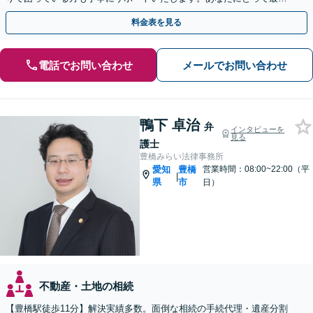
の方法を提案しています。お気軽にご相談ください。
料金表を見る
電話でお問い合わせ
メールでお問い合わせ
鴨下 卓治
弁
インタビューを
見る
護士
豊橋みらい法律事務所
愛知
豊橋
営業時間：08:00~22:00（平
|
県
市
日）
不動産・土地の相続
【豊橋駅徒歩11分】解決実績多数。面倒な相続の手続代理・遺産分割