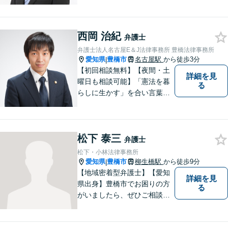
く汲み取り、最善の解決に向
けて尽力します。法律のプロ
フェッショナルとして、皆様
西岡 治紀
を明るい未来へと導きます。
弁護士
まずは無料相談をご利用くだ
弁護士法人名古屋E＆J法律事務所 豊橋法律事務所
さい。
愛知県
豊橋市
名古屋駅
から徒歩3分
|
【初回相談無料】【夜間・土
詳細を見
曜日も相談可能】「憲法を暮
る
らしに生かす」を合い言葉
に、身近な法律相談窓口とし
て、あなたのご相談にお応え
いたします。心に寄り添いな
松下 泰三
がら、尽力させていただきま
弁護士
すので、お気軽にお問い合わ
松下・小林法律事務所
せ下さい。
愛知県
豊橋市
柳生橋駅
から徒歩9分
|
【地域密着型弁護士】【愛知
詳細を見
県出身】豊橋市でお困りの方
る
がいましたら、ぜひご相談く
ださい。