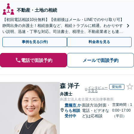
不動産・土地の相続
【初回電話相談10分無料】【依頼後はメール・LINEでのやり取り可】
静岡出身の弁護士！相続放棄など、相続トラブルに精通。わかりやす
い説明、迅速・丁寧な対応。司法書士、税理士、不動産業者とも連携
し、遺産相続をトータルサポート【完全個室相談】
事例を見る(1件)
料金表を見る
電話で面談予約
メールで面談予約
森 洋子
愛知県
インタビュー
を見る
弁護士
弁護士法人名古屋大光法律事務所
営業時間：1
豊橋市
か
面談方法(対面・
らも相談
電話・ビデオな
0:00~17:00
受付中
ど)は応相談
（平日）