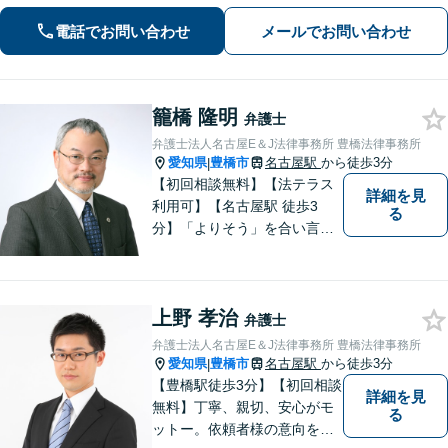
います。完全個室
電話でお問い合わせ
メールでお問い合わせ
籠橋 隆明
弁護士
弁護士法人名古屋E＆J法律事務所 豊橋法律事務所
愛知県
豊橋市
名古屋駅
から徒歩3分
|
【初回相談無料】【法テラス
詳細を見
利用可】【名古屋駅 徒歩3
る
分】「よりそう」を合い言葉
に丁寧で親切な相談を心がけ
ております。信頼と安心をモ
ットーに弁護士が誠心誠意、
上野 孝治
応対をさせていただきます。
弁護士
お気軽にご相談ください。
弁護士法人名古屋E＆J法律事務所 豊橋法律事務所
愛知県
豊橋市
名古屋駅
から徒歩3分
|
【豊橋駅徒歩3分】【初回相談
詳細を見
無料】丁寧、親切、安心がモ
る
ットー。依頼者様の意向を深