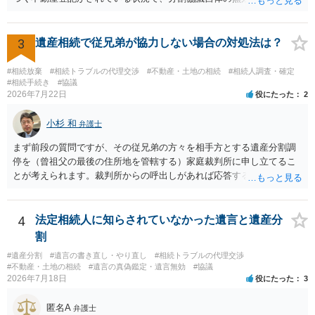
認めたわけではないので、分割協議の効力に影響はありません。 先
方の訴訟の主張及び立証次第ですが、 ・御祖母様の認知能力に関する
医師の意見書、筆跡鑑定 が提出されればその効力が否定される可能性
3
遺産相続で従兄弟が協力しない場合の対処法は？
はありますが、 ・伯母様自身が分割協議に加わっていること ・御祖母
様の意に反する遺産分割協議を行う実益が誰にあったかの立証が困難
#相続放棄
#相続トラブルの代理交渉
#不動産・土地の相続
#相続人調査・確定
であること からすると、実際に遺産分割協議の効力が否定される可能
#相続手続き
#協議
2026年7月22日
役にたった
2
性はそれほど高くない（立証のハードルは非常に高い）ということが
言えると思います。
小杉 和
弁護士
まず前段の質問ですが、その従兄弟の方々を相手方とする遺産分割調
停を（曾祖父の最後の住所地を管轄する）家庭裁判所に申し立てるこ
とが考えられます。裁判所からの呼出しがあれば応答する可能性がま
だあるのではないでしょうか。 後段の質問については、相続放棄は可
能と思われます。時間が思った以上にないので必要書類をてきぱきと
揃える必要があります。その点是非御注意ください。
4
法定相続人に知らされていなかった遺言と遺産分
割
#遺産分割
#遺言の書き直し・やり直し
#相続トラブルの代理交渉
#不動産・土地の相続
#遺言の真偽鑑定・遺言無効
#協議
2026年7月18日
役にたった
3
匿名A
弁護士