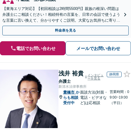
【東海エリア対応】【初回相談は2時間5500円】親族の根深い問題は
弁護士にご相談ください！相続特有の言葉を、日常の会話で使うよう
な言葉に言い換えて、分かりやすくご説明。大変なお気持ちに寄り添
い、納得できる解決を目指します
料金表を見る
電話でお問い合わせ
メールでお問い合わせ
浅井 裕貴
静岡県
インタビュ
ーを見る
弁護士
新清水法律事務所
営業時間：0
豊橋市
か
面談方法(対面・
らも相談
電話・ビデオな
9:00~19:00
受付中
ど)は応相談
（平日）