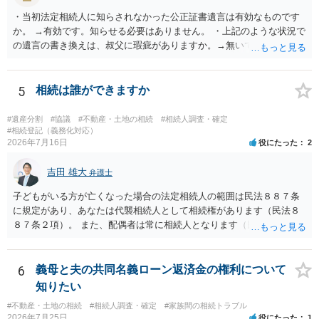
・当初法定相続人に知らされなかった公正証書遺言は有効なものです
か。 →有効です。知らせる必要はありません。 ・上記のような状況で
の遺言の書き換えは、叔父に瑕疵がありますか。→無いです。 ・分割
する場合の比率は、現状で、客観的に見てどの程度が妥当と考えられ
ますか。 →本人が自由に決められますので、どこが妥当とは言えない
です。客観的な基準もありません。 ・できれば穏やかに、分割を拒否
5
相続は誰ができますか
することはできますか。 →分割を拒否するということは、遺産はいら
ないということでしょうか。遺言で、受取を指定されててもいらない
#遺産分割
#協議
#不動産・土地の相続
#相続人調査・確定
と拒否することはできます。理由を説明する必要はありません。
#相続登記（義務化対応）
2026年7月16日
役にたった
2
吉田 雄大
弁護士
子どもがいる方が亡くなった場合の法定相続人の範囲は民法８８７条
に規定があり、あなたは代襲相続人として相続権があります（民法８
８７条２項）。 また、配偶者は常に相続人となります（民法８９０
条）。 「祖父の子供３人」の方の配偶者がご健在であれば、その方に
も相続権があります。つまり、孫５人に加えて「おじ又はおば」にも
相続権がある可能性があります。
6
義母と夫の共同名義ローン返済金の権利について
知りたい
#不動産・土地の相続
#相続人調査・確定
#家族間の相続トラブル
2026年7月25日
役にたった
1