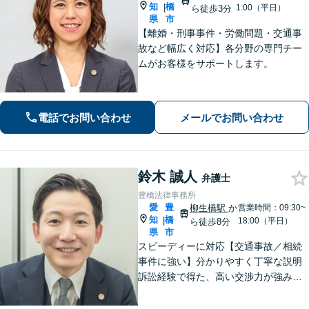
知
橋
|
1:00（平日）
ら徒歩3分
県
市
【離婚・刑事事件・労働問題・交通事
故など幅広く対応】各分野の専門チー
ムがお客様をサポートします。
電話でお問い合わせ
メールでお問い合わせ
鈴木 誠人
弁護士
豊橋法律事務所
愛
豊
柳生橋駅
か
営業時間：09:30~
知
橋
|
18:00（平日）
ら徒歩8分
県
市
スピーディーに対応【交通事故／相続
事件に強い】分かりやすく丁寧な説明
訴訟経験で得た、高い交渉力が強みで
す。「相談してよかった！」と言って
いただけるような相談対応を心がけて