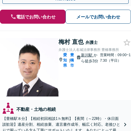
電話でお問い合わせ
メールでお問い合わせ
梅村 直也
弁護士
弁護士法人名城法律事務所 豊橋事務所
愛
豊
新川駅
か
営業時間：09:00~1
知
橋
|
7:30（平日）
ら徒歩3分
県
市
不動産・土地の相続
【豊橋駅８分】【相続初回相談1ｈ無料】【夜間（～22時）・休日面
談歓迎】遺産分割、相続放棄、遺言書作成等、幅広く対応。老後ひと
りで困っている方も丁寧にサポートいたします。あなたにとって最善