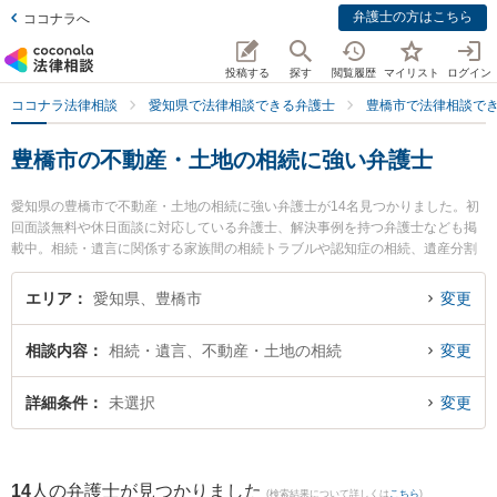
弁護士の方はこちら
ココナラへ
投稿する
探す
閲覧履歴
マイリスト
ログイン
ココナラ法律相談
愛知県で法律相談できる弁護士
豊橋市で法律相談で
豊橋市の不動産・土地の相続に強い弁護士
愛知県の豊橋市で不動産・土地の相続に強い弁護士が14名見つかりました。初
回面談無料や休日面談に対応している弁護士、解決事例を持つ弁護士なども掲
載中。相続・遺言に関係する家族間の相続トラブルや認知症の相続、遺産分割
等の細かな分野での絞り込み検索もでき便利です。特に旭合同法律事務所 豊橋
事務所の乙井 翔太弁護士や豊橋まちなか法律事務所の藤本 佳大弁護士、弁護士
エリア
愛知県、豊橋市
変更
法人名城法律事務所 豊橋事務所の梅村 直也弁護士のプロフィール情報や弁護士
費用、強みなどが注目されています。『豊橋市で土日や夜間に発生した不動
相談内容
相続・遺言、不動産・土地の相続
変更
産・土地の相続のトラブルを今すぐに弁護士に相談したい』『不動産・土地の
相続のトラブル解決の実績豊富な近くの弁護士を検索したい』『初回相談無料
で不動産・土地の相続を法律相談できる豊橋市内の弁護士に相談予約したい』
詳細条件
未選択
変更
などでお困りの相談者さんにおすすめです。
14
人の弁護士が見つかりました
(検索結果について詳しくは
こちら
)