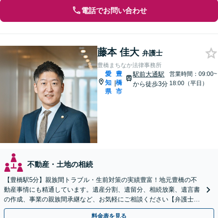
電話でお問い合わせ
藤本 佳大
弁護士
豊橋まちなか法律事務所
愛
豊
駅前大通駅
営業時間：09:00~
知
橋
|
18:00（平日）
から徒歩3分
県
市
不動産・土地の相続
【豊橋駅5分】親族間トラブル・生前対策の実績豊富！地元豊橋の不
動産事情にも精通しています。遺産分割、遺留分、相続放棄、遺言書
の作成、事業の親族間承継など、お気軽にご相談ください【弁護士歴
10年】
料金表を見る