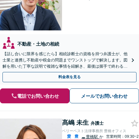
不動産・土地の相続
【話し合いに限界を感じたら】相続診断士の資格を持つ弁護士が、他
士業と連携し不動産や税金の問題までワンストップで解決します。図
解を用いた丁寧な説明で複雑な事情を紐解き、最後は握手で終わる円
満な解決へ導きます。【東海エリア・神奈川県対応】
料金表を見る
電話でお問い合わせ
メールでお問い合わせ
髙嶋 未生
弁護士
ベリーベスト法律事務所 豊橋オフィス
愛
豊
豊橋駅
か
営業時間：09:30~2