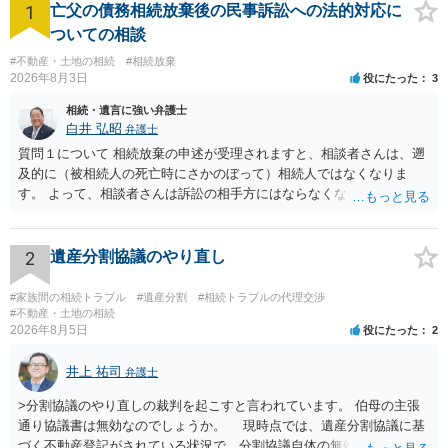
1
亡父の債務相続放棄後の民事訴訟への法的対応に
作り直すまでの必要はなく、借主と弟さんとの間で連名の覚書を作成
し、賃貸人が弟さんに変更されたことを確認しておけば、対応として
ついての相談
は十分です。
#不動産・土地の相続
#相続放棄
2026年8月3日
役にたった
3
相続・遺言に強い弁護士
白井 弘昭
弁護士
質問１について 相続放棄の申述が受理されますと、相談者さんは、遡
及的に（被相続人の死亡時にさかのぼって）相続人ではなくなりま
す。 よって、相談者さんは訴訟の相手方にはならなくなるので（明け
渡し請求の対象ではなくなるので）請求棄却となります。 相続放棄受
理証明を家庭裁判所で取得し、コピーを答弁書に添えて裁判所に提出
してください。 質問２について 請求棄却を求める答弁書を提出すれ
2
遺産分割協議のやり直し
ば、第１回期日は出席する必要がありません。その日は差支え（用事
があり出席できない）との記載で十分です。 質問３について 弁護士で
#家族間の相続トラブル
#遺産分割
#相続トラブルの代理交渉
はないので、ｍｉｎｔｓでの提出の必要は無いと思います。郵送（期
#不動産・土地の相続
2026年8月5日
役にたった
2
限までに届けばよい）で十分です。 詳細は、書面記載の裁判所書記官
にお問い合わせください。 以上、ご参考まで。
井上 祐司
弁護士
>分割協議のやり直しの裁判を起こすと言われています。 伯母の主張
通り協議書は無効なのでしょうか。 現時点では、遺産分割協議に基
づく不動産登記がされている状況で、分割協議自体の無効を裁判所が