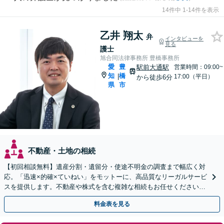
14件中 1-14件を表示
乙井 翔太
弁
インタビューを
見る
護士
旭合同法律事務所 豊橋事務所
愛
豊
駅前大通駅
営業時間：09:00~
知
橋
|
17:00（平日）
から徒歩6分
県
市
不動産・土地の相続
【初回相談無料】遺産分割・遺留分・使途不明金の調査まで幅広く対
応。「迅速×的確×ていねい」をモットーに、高品質なリーガルサービ
スを提供します。不動産や株式を含む複雑な相続もお任せください
【休日・夜間対応OK】【豊橋駅10分】
料金表を見る