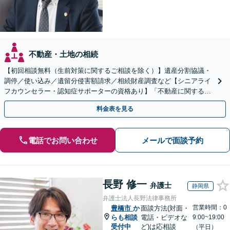
不動産・土地の相続
【初回相談無料（生前対策に関するご相談を除く）】遺産分割協議・
調停／使い込み／遺留分侵害額請求／相続財産調査など【シニアライ
フカウンセラー・認知症サポーターの資格あり】「不動産に関する相
続もお任せください」【当日・夜間相談可（要相談）】
料金表を見る
電話でお問い合わせ
メールで面談予約
長野 修一
弁護士
静岡県
弁護士法人長野法律事務所
営業時間：0
豊橋市
か
面談方法(対面・
らも相談
電話・ビデオな
9:00~19:00
受付中
ど)は応相談
（平日）