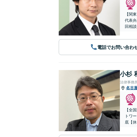
【関東
代表弁
回相談
電話でお問い合わ
小杉 
法律事務
名古
【全国
トワー
底【休