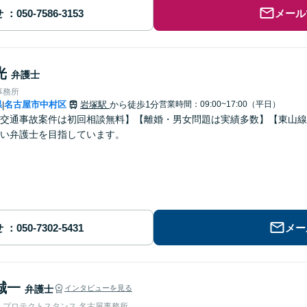
せ
メール
光
弁護士
事務所
県
名古屋市中村区
岩塚駅
から徒歩1分
営業時間：09:00~17:00（平日）
|
交通事故案件は初回相談無料】【離婚・男女問題は実績多数】【東山線
い弁護士を目指しています。
せ
メー
誠一
弁護士
インタビューを見る
人プロテクトスタンス 名古屋事務所