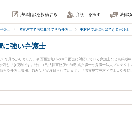
法律相談を投稿する
弁護士を探す
法律Q
弁護士
名古屋市で法律相談できる弁護士
中村区で法律相談できる弁護士
権に強い弁護士
が6名見つかりました。初回面談無料や休日面談に対応している弁護士なども掲載
検索もでき便利です。特に加島法律事務所の加島 光弁護士や弁護士法人プロテクトス
ル情報や弁護士費用、強みなどが注目されています。『名古屋市中村区で土日や夜間
豊富な近くの弁護士を検索したい』『初回相談無料で永住権を法律相談できる名古