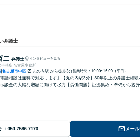
い弁護士
哲二
弁護士
インタビューを見る
律事務所 名古屋事務所
県
名古屋市中区
丸の内駅
から徒歩3分
営業時間：10:00~16:00（平日）
|
電話相談は無料で対応します】【丸の内駅3分】30年以上の弁護士経
】示談金の大幅な増額に向けて尽力【労働問題】証拠集め・準備から親身
せ
メール