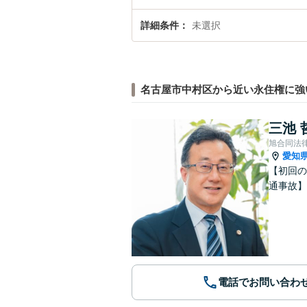
詳細条件
未選択
名古屋市中村区から近い永住権に強
三池 
旭合同法
愛知
【初回の
通事故
電話でお問い合わ