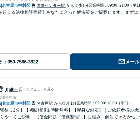
県
名古屋市中村区
国際センター駅
から徒歩1分
営業時間：09:00~21:00（平
|
を超える法律相談実績】あなたに合った解決策をご提案します。まずはご
せ
メール
秀
弁護士
インタビューを見る
法律事務所
県
名古屋市中村区
名古屋駅
から徒歩1分
営業時間：09:00~18:00（平日）
|
駅徒歩2分】【初回相談１時間無料】【親身な対応】｜ご依頼者様の状
かりやすくご説明。【借金問題（債務整理）】に強み。解決できるか悩む