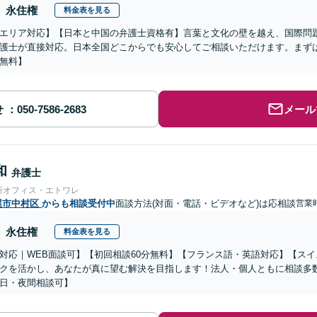
永住権
料金表を見る
エリア対応】【日本と中国の弁護士資格有】言葉と文化の壁を越え、国際問
護士が直接対応。日本全国どこからでも安心してご相談いただけます。まず
無料】
せ
メール
和
弁護士
所オフィス・エトワレ
屋市中村区
からも相談受付中
面談方法(対面・電話・ビデオなど)は応相談
営業時
永住権
料金表を見る
対応｜WEB面談可】【初回相談60分無料】【フランス語・英語対応】【ス
クを活かし、あなたが真に望む解決を目指します！法人・個人ともに相談多
日・夜間相談可】