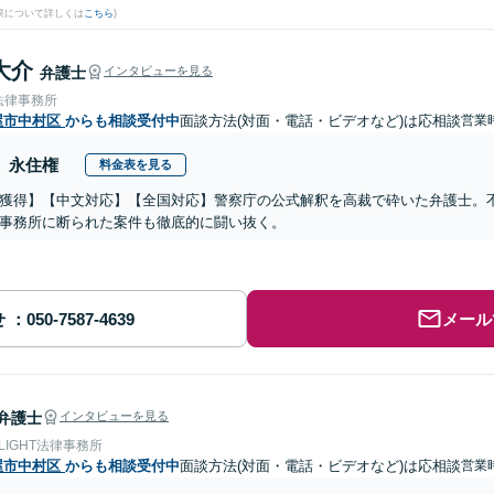
果について詳しくは
こちら
)
大介
弁護士
インタビューを見る
法律事務所
屋市中村区
からも相談受付中
面談方法(対面・電話・ビデオなど)は応相談
営業時
永住権
料金表を見る
獲得】【中文対応】【全国対応】警察庁の公式解釈を高裁で砕いた弁護士。
事務所に断られた案件も徹底的に闘い抜く。
せ
メール
弁護士
インタビューを見る
 LIGHT法律事務所
屋市中村区
からも相談受付中
面談方法(対面・電話・ビデオなど)は応相談
営業時