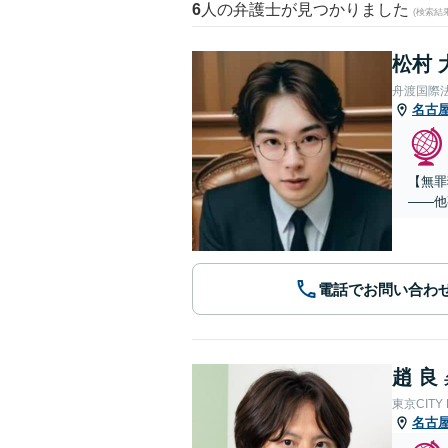
6
人の弁護士が見つかりました
(検索結
松村 
舟渡国際
名古
【無罪
——他
電話でお問い合わ
趙 良
東京CITY
名古