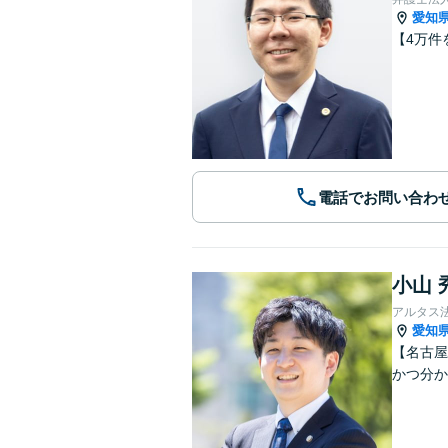
愛知
【4万件
電話でお問い合わ
小山 
アルタス
愛知
【名古屋
かつ分