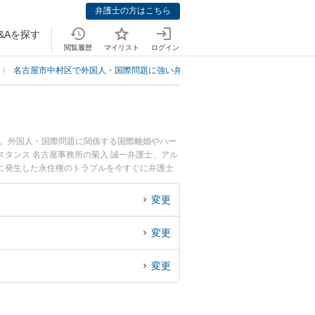
弁護士の方はこちら
&Aを探す
閲覧履歴
マイリスト
ログイン
名古屋市中村区で外国人・国際問題に強い弁護士
名古屋市中村区で永住権
中。外国人・国際問題に関係する国際離婚やハー
タンス 名古屋事務所の菊入 誠一弁護士、アル
に発生した永住権のトラブルを今すぐに弁護士
屋市中村区内の弁護士に相談予約したい』などで
変更
変更
変更