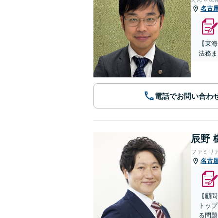
名古
【東海
法務ま
電話でお問い合わ
辰野 
ファミリ
名古
【顧問
トップ
る問題