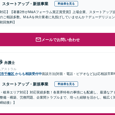
スタートアップ・新規事業
料金表を見る
対応】【著書2作がM&Aフォーラム賞正賞受賞】上場企業、スタートアップ
のご相談多数。M＆Aを仲介業者に丸投げしていませんか？デューデリジェ
初回無料】
メールでお問い合わせ
渉
弁護士
人アストラル
屋市千種区
からも相談受付中
面談方法(対面・電話・ビデオなど)は応相談
営業
スタートアップ・新規事業
料金表を見る
・岐阜エリア対応】対応実績多数！各業界特有の事情にも配慮し、最適なア
整備・構築、労務問題、企業間トラブルまで、培った経験を活かし、幅広く
締結後）】