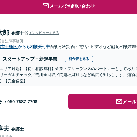
メールでお問い合わせ
太郎
弁護士
インタビューを見る
経営法律事務所
屋市千種区
からも相談受付中
面談方法(対面・電話・ビデオなど)は応相談
営業
スタートアップ・新規事業
料金表を見る
エリア対応】【初回相談無料】企業・フリーランスのパートナーとして尽力
リーガルチェック／売掛金回収／問題社員対応など幅広く対応します。知的
】【完全個室】
せ
メール
淳夫
弁護士
律事務所