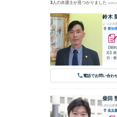
3
人の弁護士が見つかりました
(検索結
鈴木 
よつば法
愛知
【契約
応】政
日・夜
電話でお問い合わ
柴田 
LBX法律
名古