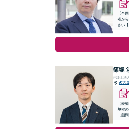
【全国
者から
さい【
篠塚 
弁護士法
名古
【愛知
規程の
（顧問