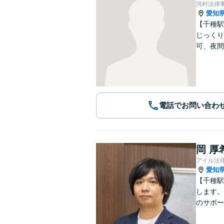
河村法律
愛知
【千種駅
じっくり
可、夜間
電話でお問い合わ
岡 厚
アイル法
愛知
【千種駅
します。
のサポー