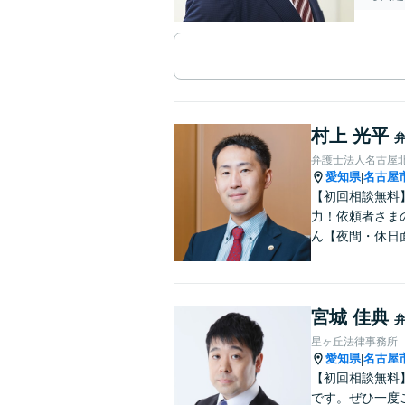
村上 光平
弁護士法人名古屋
愛知県
名古屋
|
【初回相談無料
力！依頼者さま
ん【夜間・休日
宮城 佳典
星ヶ丘法律事務所
愛知県
名古屋
|
【初回相談無料
です。ぜひ一度