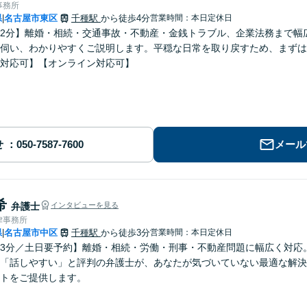
事務所
県
名古屋市東区
千種駅
から徒歩4分
営業時間：本日定休日
|
2分】離婚・相続・交通事故・不動産・金銭トラブル、企業法務まで幅
伺い、わかりやすくご説明します。平穏な日常を取り戻すため、まずは
対応可】【オンライン対応可】
せ
メール
希
弁護士
インタビューを見る
律事務所
県
名古屋市中区
千種駅
から徒歩3分
営業時間：本日定休日
|
3分／土日要予約】離婚・相続・労働・刑事・不動産問題に幅広く対応
「話しやすい」と評判の弁護士が、あなたが気づいていない最適な解決
トをご提供します。