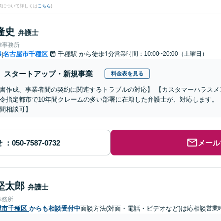
果について詳しくは
こちら
)
隆史
弁護士
律事務所
県
名古屋市千種区
千種駅
から徒歩1分
営業時間：10:00~20:00（土曜日）
|
スタートアップ・新規事業
料金表を見る
書作成、事業者間の契約に関連するトラブルの対応】 【カスタマーハラスメ
令指定都市で10年間クレームの多い部署に在籍した弁護士が、対応します。
間相談可】
せ
メール
堅太郎
弁護士
事務所
屋市千種区
からも相談受付中
面談方法(対面・電話・ビデオなど)は応相談
営業