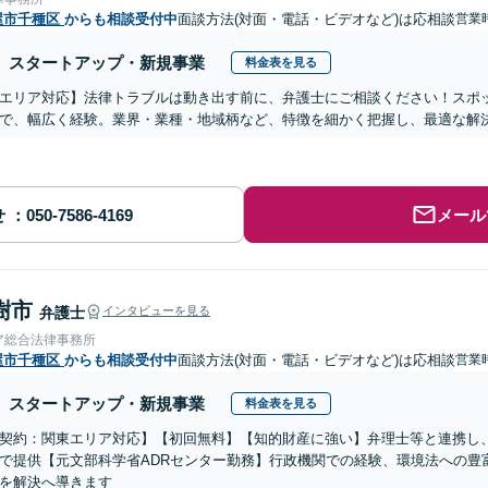
屋市千種区
からも相談受付中
面談方法(対面・電話・ビデオなど)は応相談
営業
スタートアップ・新規事業
料金表を見る
エリア対応】法律トラブルは動き出す前に、弁護士にご相談ください！スポ
で、幅広く経験。​​業界・業種・地域柄など、特徴を細かく把握し、最適な解
せ
メール
樹市
弁護士
インタビューを見る
ア総合法律事務所
屋市千種区
からも相談受付中
面談方法(対面・電話・ビデオなど)は応相談
営業
スタートアップ・新規事業
料金表を見る
契約：関東エリア対応】【初回無料】【知的財産に強い】弁理士等と連携し
で提供【元文部科学省ADRセンター勤務】行政機関での経験、環境法への豊
を解決へ導きます