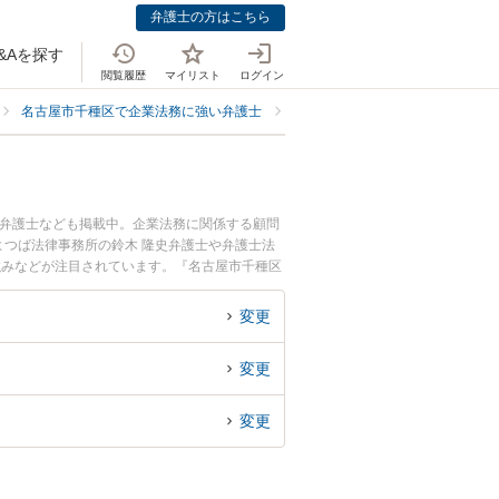
弁護士の方はこちら
&Aを探す
閲覧履歴
マイリスト
ログイン
名古屋市千種区で企業法務に強い弁護士
名古屋市千種区でスタートアップ
る弁護士なども掲載中。企業法務に関係する顧問
つば法律事務所の鈴木 隆史弁護士や弁護士法
強みなどが注目されています。『名古屋市千種区
ラブル解決の実績豊富な近くの弁護士を検索した
相談者さんにおすすめです。
変更
変更
変更