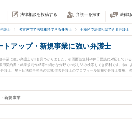
法律相談を投稿する
弁護士を探す
法律Q
弁護士
名古屋市で法律相談できる弁護士
千種区で法律相談できる弁護士
ートアップ・新規事業に強い弁護士
規事業に強い弁護士が3名見つかりました。初回面談無料や休日面談に対応してい
雇用契約書・就業規則作成等の細かな分野での絞り込み検索もでき便利です。特によ
光平弁護士、星ヶ丘法律事務所の宮城 佳典弁護士のプロフィール情報や弁護士費用、
事業のトラブルを今すぐに弁護士に相談したい』『スタートアップ・新規事業のト
業を法律相談できる名古屋市千種区内の弁護士に相談予約したい』などでお困りの
・新規事業