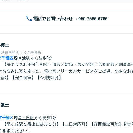
電話でお問い合わせ
弁護士
北法律事務所 ちくさ事務所
市千種区
今池駅
から徒歩5分
】【法テラス利用可】相続・遺言／離婚・男女問題／労働問題／刑事事
のお悩みに寄り添った、質の高いリーガルサービスをご提供。小さなお
面談】【完全個室】【今池駅3分】
弁護士
市千種区
星ヶ丘駅
から徒歩1分
】【星ヶ丘駅５番出口徒歩１分】【土日対応可】【夜間相談可能】名古
ご相談ください。