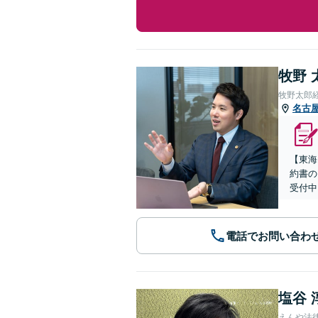
牧野 
牧野太郎
名古
【東海
約書の
受付中
電話でお問い合わ
塩谷 
えんや法