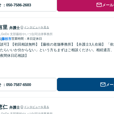
せ
メール
有里
弁護士
インタビューを見る
GoDo 支部藤枝やいづ合同法律事務所
県
藤枝市
営業時間：本日定休日
|
談可】【初回相談無料】【藤枝の老舗事務所】【弁護士3人在籍】 「
たらいいか分からない」という方もまずはご相談ください。相続遺言、
夜間休日応相談】
せ
メー
恵仁
弁護士
インタビューを見る
GoDo 支部藤枝やいづ合同法律事務所