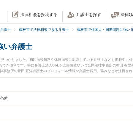
法律相談を投稿する
弁護士を探す
法律Q
弁護士
藤枝市で法律相談できる弁護士
藤枝市で外国人・国際問題に強い
強い弁護士
名見つかりました。初回面談無料や休日面談に対応している弁護士なども掲載中。
でき便利です。特に弁護士法人GoDo 支部藤枝やいづ合同法律事務所の横田 有里弁
法律事務所の青田 直洋弁護士のプロフィール情報や弁護士費用、強みなどが注目さ
たい』『ハーグ条約のトラブル解決の実績豊富な近くの弁護士を検索したい』『初
相談者さんにおすすめです。
条約