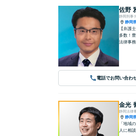
佐野 
静岡刑事
静岡
【弁護士
多数！豊
法律事務
電話でお問い合わ
金光 
静岡法律
静岡
「地域の
人に相談