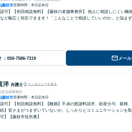
県
藤枝市
営業時間：本日定休日
|
談可】【初回相談無料】【藤枝の老舗事務所】 他人に相談しにくい離
など幅広く対応できます！「こんなことで相談していいのか」と悩まず
せ
メール
直洋
弁護士
インタビューを見る
所前法律事務所
県
藤枝市
営業時間：本日定休日
|
談可】【初回相談無料】【離婚】不貞の慰謝料請求、財産分与、親権、
続】皆さまがつまずいていないか、しっかりとコミュニケーションを取
可】【藤枝市役所裏】