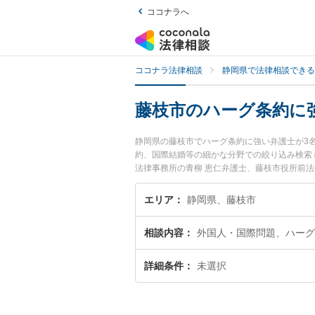
ココナラへ
ココナラ法律相談
静岡県で法律相談できる
藤枝市のハーグ条約に
静岡県の藤枝市でハーグ条約に強い弁護士が3
約、国際結婚等の細かな分野での絞り込み検索も
法律事務所の青柳 恵仁弁護士、藤枝市役所前
ーグ条約のトラブルを今すぐに弁護士に相談し
内の弁護士に相談予約したい』などでお困りの
エリア
静岡県、藤枝市
相談内容
外国人・国際問題、ハーグ
詳細条件
未選択