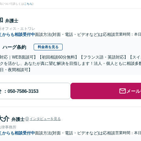
果について詳しくは
こちら
)
和
弁護士
所オフィス・エトワレ
市
からも相談受付中
面談方法(対面・電話・ビデオなど)は応相談
営業時間：本
ハーグ条約
料金表を見る
対応｜WEB面談可】【初回相談60分無料】【フランス語・英語対応】【ス
クを活かし、あなたが真に望む解決を目指します！法人・個人ともに相談多
日・夜間相談可】
せ
メール
大介
弁護士
インタビューを見る
法律事務所
市
からも相談受付中
面談方法(対面・電話・ビデオなど)は応相談
営業時間：本