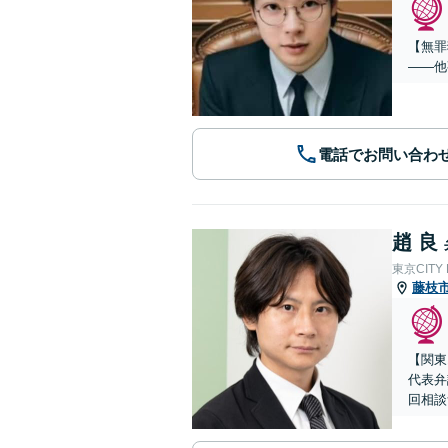
【無罪
——他
電話でお問い合わ
趙 良
東京CITY
藤枝
【関東
代表弁
回相談