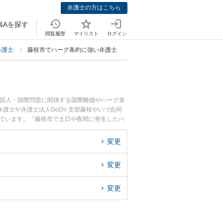
弁護士の方はこちら
&Aを探す
閲覧履歴
マイリスト
ログイン
弁護士
藤枝市でハーグ条約に強い弁護士
外国人・国際問題に関係する国際離婚やハーグ条
護士や弁護士法人GoDo 支部藤枝やいづ合同
れています。『藤枝市で土日や夜間に発生したハ
回相談無料でハーグ条約を法律相談できる藤枝市
変更
変更
変更