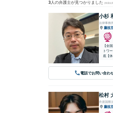
3
人の弁護士が見つかりました
(検索結
小杉 
法律事務
藤枝
【全国
トワー
底【休
電話でお問い合わ
松村 
舟渡国際
藤枝