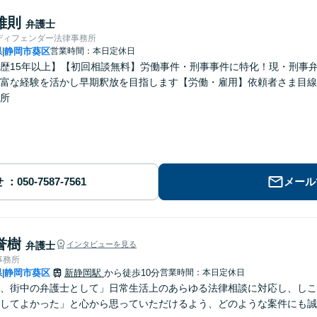
雅則
弁護士
ディフェンダー法律事務所
県
静岡市葵区
営業時間：本日定休日
|
歴15年以上】【初回相談無料】労働事件・刑事事件に特化！現・刑事
富な経験を活かし早期釈放を目指します【労働・雇用】依頼者さま目線
所
せ
メール
誉樹
弁護士
インタビューを見る
事務所
県
静岡市葵区
新静岡駅
から徒歩10分
営業時間：本日定休日
|
、街中の弁護士として」日常生活上のあらゆる法律相談に対応し、しこ
してよかった」と心から思っていただけるよう、どのような案件にも誠