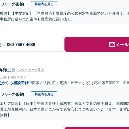
ハーグ条約
料金表を見る
獲得】【中文対応】【全国対応】警察庁の公式解釈を高裁で砕いた弁護士。
事務所に断られた案件も徹底的に闘い抜く。
せ
メール
弁護士
インタビューを見る
 LIGHT法律事務所
市
からも相談受付中
面談方法(対面・電話・ビデオなど)は応相談
営業時間：本
ハーグ条約
料金表を見る
エリア対応】【日本と中国の弁護士資格有】言葉と文化の壁を越え、国際問
護士が直接対応。日本全国どこからでも安心してご相談いただけます。まず
無料】