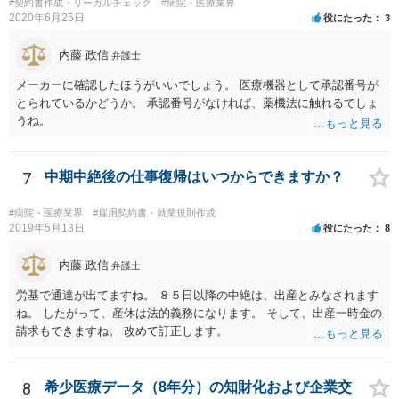
#契約書作成・リーガルチェック
#病院・医療業界
2020年6月25日
役にたった
3
内藤 政信
弁護士
メーカーに確認したほうがいいでしょう。 医療機器として承認番号が
とられているかどうか。 承認番号がなければ、薬機法に触れるでしょ
うね。
7
中期中絶後の仕事復帰はいつからできますか？
#病院・医療業界
#雇用契約書・就業規則作成
2019年5月13日
役にたった
8
内藤 政信
弁護士
労基で通達が出てますね。 ８５日以降の中絶は、出産とみなされます
ね。 したがって、産休は法的義務になります。 そして、出産一時金の
請求もできますね。 改めて訂正します。
8
希少医療データ（8年分）の知財化および企業交