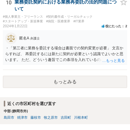
10
業務委託契約における業務再委託の法的問題につ
いて
#個人事業主・フリーランス
#契約書作成・リーガルチェック
#スタートアップ・新規事業
#病院・医療業界
#IT業界
2024年1月22日
役にたった
2
匿名A
弁護士
・「第三者に業務を委託する場合は書面での契約変更が必要」 文言か
らすれば、 再委託するには新たに契約が必要という認識でよいかと思
います。 ただ、どういう趣旨でこの条項を入れているのかが少し気に
なります。 「書面による承諾を得ること」を条項としているものはよ
く目にします。 あえて契約変更という手続きを予定しているとなる
と、守秘条項との関係なのかもしれませんが、場合によっては、契約
もっとみる
条件（代金）の下方修正を考えてのものなのかという危惧はありま
す。
近くの市区町村を選び直す
中部 (静岡市外)
島田市
焼津市
藤枝市
牧之原市
吉田町
川根本町