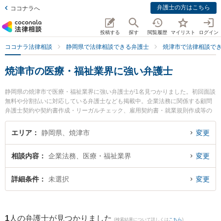
弁護士の方はこちら
ココナラへ
投稿する
探す
閲覧履歴
マイリスト
ログイン
ココナラ法律相談
静岡県で法律相談できる弁護士
焼津市で法律相談で
焼津市の医療・福祉業界に強い弁護士
静岡県の焼津市で医療・福祉業界に強い弁護士が1名見つかりました。初回面談
無料や分割払いに対応している弁護士なども掲載中。企業法務に関係する顧問
弁護士契約や契約書作成・リーガルチェック、雇用契約書・就業規則作成等の
細かな分野での絞り込み検索もでき便利です。特に弁護士法人KURATA 焼津事
務所の黒木 朋宏弁護士のプロフィール情報や弁護士費用、強みなどが注目され
エリア
静岡県、焼津市
変更
ています。『焼津市で土日や夜間に発生した医療・福祉業界のトラブルを今す
ぐに弁護士に相談したい』『医療・福祉業界のトラブル解決の実績豊富な近く
相談内容
企業法務、医療・福祉業界
変更
の弁護士を検索したい』『初回相談無料で医療・福祉業界を法律相談できる焼
津市内の弁護士に相談予約したい』などでお困りの相談者さんにおすすめで
す。
詳細条件
未選択
変更
1
人の弁護士が見つかりました
(検索結果について詳しくは
こちら
)