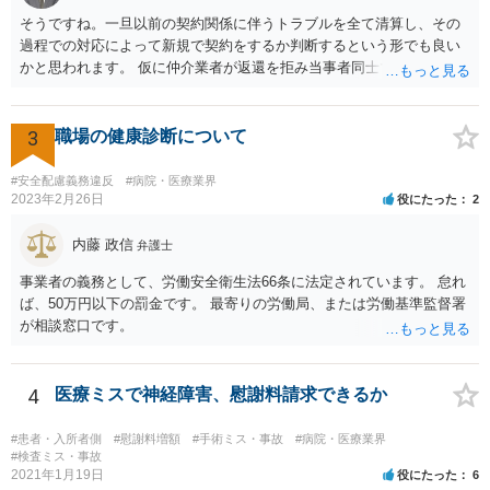
内容に関するミスなので、今後はよく確認いただいた方がよいと思い
そうですね。一旦以前の契約関係に伴うトラブルを全て清算し、その
ます。 ③証拠のナンバーが入らないまま甲号証のハンコが押されたま
過程での対応によって新規で契約をするか判断するという形でも良い
まになっている →形式ミスですね。不注意ですが、訴訟の勝敗に直結
かと思われます。 仮に仲介業者が返還を拒み当事者同士での解決が困
するわけではないものと思います。 ④当方原告が作成したスクリーン
難となった場合は個別に弁護士に相談されると良いでしょう。
ショットの証拠が縦長や横長に印刷され、文字が間延びしている(読め
ないことはない) →こちらも③と同様であると思います。 以上のとお
3
職場の健康診断について
り、①～④も訴訟の勝敗に直結するものではないと思われますので、
致命的なミスではないと思います。 もっとも、形式面も仕事の完成物
#安全配慮義務違反
#病院・医療業界
として当然確認すべきでありますので、今後は気を付けるように弁護
2023年2月26日
役にたった
2
士にお伝えいただいてもよいと思います。
内藤 政信
弁護士
事業者の義務として、労働安全衛生法66条に法定されています。 怠れ
ば、50万円以下の罰金です。 最寄りの労働局、または労働基準監督署
が相談窓口です。
4
医療ミスで神経障害、慰謝料請求できるか
#患者・入所者側
#慰謝料増額
#手術ミス・事故
#病院・医療業界
#検査ミス・事故
2021年1月19日
役にたった
6