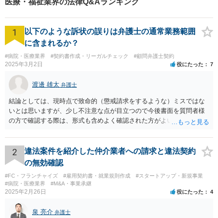
医療・福祉業界の法律Q&Aランキング
1
以下のような訴状の誤りは弁護士の通常業務範囲
に含まれるか？
#病院・医療業界
#契約書作成・リーガルチェック
#顧問弁護士契約
2025年3月2日
役にたった
7
渡邊 雄太
弁護士
結論としては、現時点で致命的（懲戒請求をするような）ミスではな
いとは思いますが、少し不注意な点が目立つので今後書面を質問者様
の方で確認する際は、形式も含めよく確認された方がよいと思われま
す。 以下一つずつ回答させていただきます。 ①脱字部分を手書きで修
正 →のぞましくはないですが、時たまあるものと存じます。 通常は、
弁護士が起案 Ⅰ依頼者に内容の確認 Ⅱ弁護士が誤字脱字等を確認 Ⅲ
2
違法案件を紹介した仲介業者への請求と違法契約
念のため事務員が確認 Ⅳ提出 の流れになりますので、どこかの段階で
の無効確認
気が付くことが多いです。仮処分等緊急性が高い案件では提出時に裁
#FC・フランチャイズ
#雇用契約書・就業規則作成
#スタートアップ・新規事業
判所窓口で修正して受理してもらうということはありますので、その
#病院・医療業界
#M&A・事業承継
場合は責められない部分もあるかと思います。 ②証拠である薬品名を
2025年2月26日
役にたった
4
間違っている →こちらは①のⅠかⅡの段階で修正しておくべきでしょ
うね。よくわからないならば弁護士としては依頼者にこちらの薬品で
泉 亮介
弁護士
よいですかと聞くべきではあると思います。他のミスに比してこれは