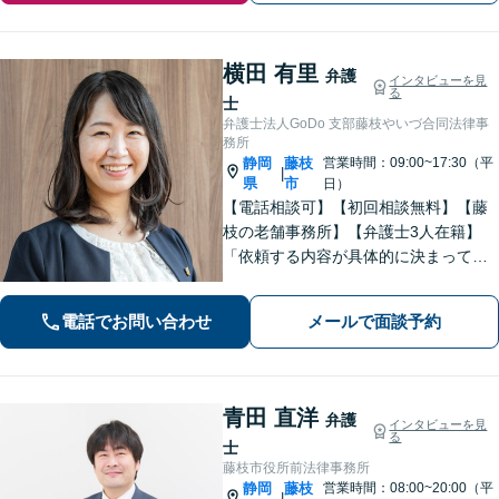
横田 有里
弁護
インタビューを見
る
士
弁護士法人GoDo 支部藤枝やいづ合同法律事
務所
静岡
藤枝
営業時間：09:00~17:30（平
|
県
市
日）
【電話相談可】【初回相談無料】【藤
枝の老舗事務所】【弁護士3人在籍】
「依頼する内容が具体的に決まってい
ない」「どうしたらいいか分からな
い」という方もまずはご相談くださ
電話でお問い合わせ
メールで面談予約
い。相続遺言、離婚問題、交通事故、
借金問題、債権回収など【夜間休日応
相談】
青田 直洋
弁護
インタビューを見
る
士
藤枝市役所前法律事務所
静岡
藤枝
営業時間：08:00~20:00（平
|