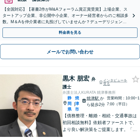
【全国対応】【著書2作がM&Aフォーラム賞正賞受賞】上場企業、ス
タートアップ企業、非公開中小企業、オーナー経営者からのご相談多
数。M＆Aを仲介業者に丸投げしていませんか？デューデリジェンス
や契約書作成・交渉はお任せください【初回無料】
料金表を見る
メールでお問い合わせ
黒木 朋宏
弁
インタビューを
見る
護士
弁護士法人KURATA 焼津事務所
静
焼
焼津駅
か
営業時間：10:00~1
岡
津
|
7:00（平日）
ら徒歩2分
県
市
【債務整理・離婚・相続・交通事故は
初回相談無料】依頼者ファーストで、
より良い解決策をご提案します。「お
願いしてよかった」と思っていただけ