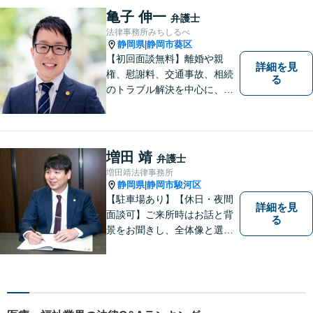
す。法人・個人事業主の事業
亀子 伸一
弁護士
再建・債務整理の問題解決に
法律事務所みちしるべ
自信があります。
静岡県
静岡市葵区
|
【初回面談無料】離婚や親
詳細を見
権、慰謝料、交通事故、相続
る
のトラブル解決を中心に、一
人ひとりの「よりよい解決」
を一緒に考え、力を尽くす弁
護士です。遺言書などのご相
談も、お任せください。【静
増田 靖
弁護士
岡市の弁護士】
増田靖法律事務所
静岡県
静岡市駿河区
|
【駐車場あり】【休日・夜間
詳細を見
面談可】ご来所時はお話と背
る
景をお聞きし、全体像と選択
肢が見えた上で、ご本人が納
得いくようお伝えするよう努
めています。お気軽にご相談
ください。