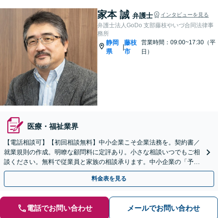
家本 誠
弁護士
インタビューを見る
弁護士法人GoDo 支部藤枝やいづ合同法律事
務所
静岡
藤枝
営業時間：09:00~17:30（平
|
県
市
日）
医療・福祉業界
【電話相談可】【初回相談無料】中小企業こそ企業法務を。契約書／
就業規則の作成。明瞭な顧問料に定評あり。小さな相談いつでもご相
談ください。無料で従業員と家族の相談承ります。中小企業の「予防
法務」は法律のプロにおまかせ。
料金表を見る
電話でお問い合わせ
メールでお問い合わせ