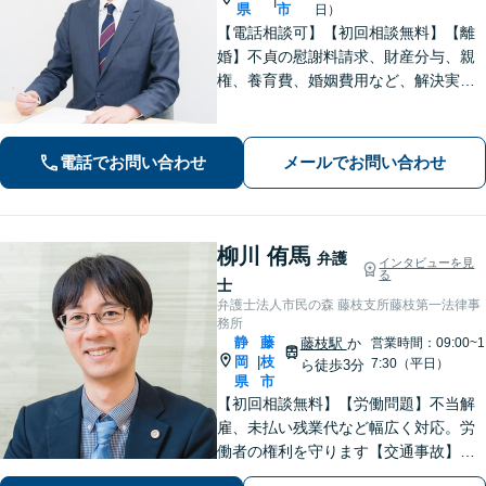
県
市
日）
【電話相談可】【初回相談無料】【離
婚】不貞の慰謝料請求、財産分与、親
権、養育費、婚姻費用など、解決実績
は豊富です【相続】皆さまがつまずい
ていないか、しっかりとコミュニケー
ションを取りながらお話を進めてまい
電話でお問い合わせ
メールでお問い合わせ
ります【法テラス利用可】【藤枝市役
所裏】
柳川 侑馬
弁護
インタビューを見
る
士
弁護士法人市民の森 藤枝支所藤枝第一法律事
務所
静
藤
藤枝駅
か
営業時間：09:00~1
岡
枝
|
7:30（平日）
ら徒歩3分
県
市
【初回相談無料】【労働問題】不当解
雇、未払い残業代など幅広く対応。労
働者の権利を守ります【交通事故】保
険会社との交渉もお任せ。事故後の不