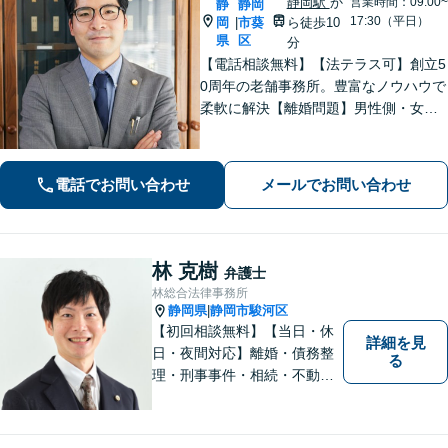
静岡駅
か
営業時間：09:00~
静
静岡
17:30（平日）
岡
市葵
ら徒歩10
|
県
区
分
【電話相談無料】【法テラス可】創立5
0周年の老舗事務所。豊富なノウハウで
柔軟に解決【離婚問題】男性側・女性
側どちらも対応可！離婚協議・調停、
慰謝料、養育費、面会交流など幅広く
対応【借金・債務整理】個人・法人と
電話でお問い合わせ
メールでお問い合わせ
もに相談可【静岡駅10分】
林 克樹
弁護士
林総合法律事務所
静岡県
静岡市駿河区
|
【初回相談無料】【当日・休
詳細を見
日・夜間対応】離婚・債務整
る
理・刑事事件・相続・不動産
問題・交通事故等、多数の解
決実績あり。お悩みに真摯に
向き合うことを心がけていま