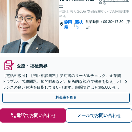
る
士
弁護士法人GoDo 支部藤枝やいづ合同法律事
務所
静岡
藤枝
営業時間：09:30~17:30（平
|
県
市
日）
医療・福祉業界
【電話相談可】【初回相談無料】契約書のリーガルチェック、企業間
トラブル、労務問題、知的財産など。多角的な視点で物事を捉え、バ
ランスの良い解決を目指してまいります。顧問契約は月額5,000円か
ら対応可能です【夜間＆休日面談OK】
料金表を見る
電話でお問い合わせ
メールでお問い合わせ