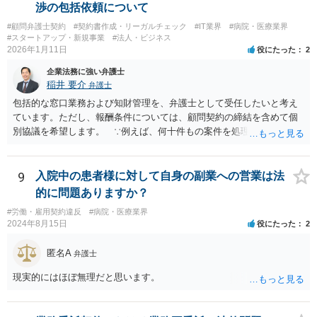
渉の包括依頼について
#顧問弁護士契約
#契約書作成・リーガルチェック
#IT業界
#病院・医療業界
#スタートアップ・新規事業
#法人・ビジネス
2026年1月11日
役にたった
2
企業法務に強い弁護士
稲井 要介
弁護士
包括的な窓口業務および知財管理を、弁護士として受任したいと考え
ています。ただし、報酬条件については、顧問契約の締結を含めて個
別協議を希望します。 ∵例えば、何十件もの案件を処理し、時間を
かなり費やしたが、企業との契約締結にほとんど至らなかった場合、
着手金33万円（税込）では割に合わないことになります。
9
入院中の患者様に対して自身の副業への営業は法
的に問題ありますか？
#労働・雇用契約違反
#病院・医療業界
2024年8月15日
役にたった
2
匿名A
弁護士
現実的にはほぼ無理だと思います。