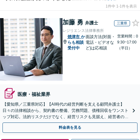
1件中 1-1件を表示
加藤 勇
弁護士
三重県
レジリエンス法律事務所
営業時間：0
焼津市
か
面談方法(対面・
らも相談
電話・ビデオな
9:30~17:00
受付中
ど)は応相談
（平日）
医療・福祉業界
【愛知県／三重県対応】【AI時代の経営判断を支える顧問弁護士】
日々の法律相談から、契約書の整備、労務問題、債権回収をワンスト
ップ対応。法的リスクだけでなく、経営リスクも見据え、経営者の迅
速かつ適切な経営判断を法務面からサポートします。
料金表を見る