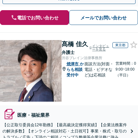
電話でお問い合わせ
メールでお問い合わせ
髙橋 佳久
東京都
インタビュ
ーを見る
弁護士
渋谷ブレイン法律事務所
営業時間：0
焼津市
か
面談方法(対面・
らも相談
電話・ビデオな
9:00~18:00
受付中
ど)は応相談
（平日）
医療・福祉業界
【公正取引委員会12年勤務】【最高裁決定獲得実績】【企業法務案件
の解決多数】【オンライン相談対応・土日祝可】事業・株式・取引の
トラブル／広告・下請のご相談／コンプラ整備等企業法務に強み。株