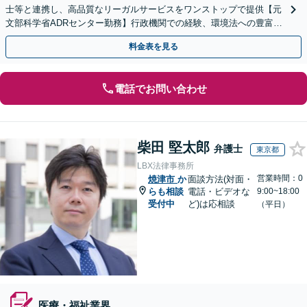
士等と連携し、高品質なリーガルサービスをワンストップで提供【元
文部科学省ADRセンター勤務】行政機関での経験、環境法への豊富な
知識を活かし、事業者さまの抱える問題を解決へ導きます
料金表を見る
電話でお問い合わせ
柴田 堅太郎
弁護士
東京都
LBX法律事務所
営業時間：0
焼津市
か
面談方法(対面・
らも相談
電話・ビデオな
9:00~18:00
受付中
ど)は応相談
（平日）
医療・福祉業界