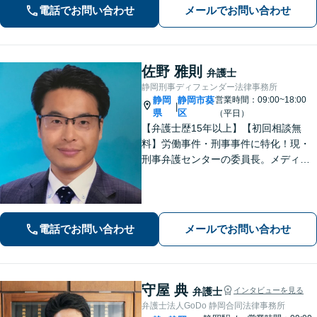
安な気持ちに寄り添う丁寧な対応【男
電話でお問い合わせ
メールでお問い合わせ
女問題】シングルマザーの法律相談は
何度でも無料【藤枝駅1分】【法テラス
利用可】
佐野 雅則
弁護士
静岡刑事ディフェンダー法律事務所
静岡
静岡市葵
営業時間：09:00~18:00
|
県
区
（平日）
【弁護士歴15年以上】【初回相談無
料】労働事件・刑事事件に特化！現・
刑事弁護センターの委員長。メディア
掲載案件多数！豊富な経験を活かし早
期釈放を目指します【労働・雇用】依
頼者さま目線のサポートを心がけま
す。地域密着型の法律事務所
電話でお問い合わせ
メールでお問い合わせ
守屋 典
弁護士
インタビューを見る
弁護士法人GoDo 静岡合同法律事務所