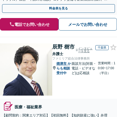
式の相続／誹謗中傷対策／不動産問題まで幅広く対応！
料金表を見る
電話でお問い合わせ
メールでお問い合わせ
辰野 樹市
千葉県
インタビュ
ーを見る
弁護士
ファミリア総合法律事務所
営業時間：1
焼津市
か
面談方法(対面・
らも相談
電話・ビデオな
0:00~17:00
受付中
ど)は応相談
（平日）
医療・福祉業界
【顧問契約：関東エリア対応】【初回無料】【知的財産に強い】弁理