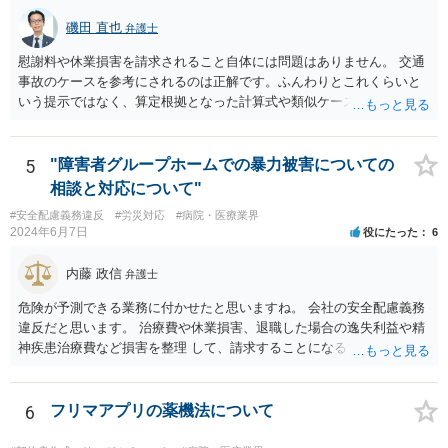
磯田 直也
弁護士
慰謝料や休業損害を請求されること自体には問題はありません。 交通
事故のケースを参考にされるのは正解です。ふんわりとこれくらいと
いう提示ではなく、算定根拠となった計算式や類似ケースでの裁判所
の判断、収入資料などを併せて提示するように心掛けてください。 反
面、針刺し事故については医療者側の故意や過失がないと思われるケ
ースが多く、早期解決のためにある程度の減額等があることはやむを
5
"障害者グループホームでの暴力被害についての
得ないかとも思います。 病院側の提示があまりにも低額であった場合
相談と対応について"
などには、弁護士へのご依頼も検討されるべきかと思います。 弁護士
#安全配慮義務違反
#労災対応
#病院・医療業界
への依頼が必要になる際に備えて、また現時点でのアドバイス等をも
2024年6月7日
役にたった
6
らうために、一度法律事務所にご相談されておいても良いかも知れま
せん。
内藤 政信
弁護士
危険が予測できる業務に付かせたと思いますね。 会社の安全配慮義務
違反だと思います。 治療費や休業損害、退職した場合の逸失利益や精
神疾患治療費など損害を整理 して、請求することになるでしょう。 傷
害罪で警察にも被害届を出すといいでしょう。
6
フリマアプリの薬機法について