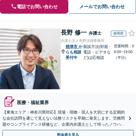
電話でお問い合わせ
メールでお問い合わせ
長野 修一
弁護士
静岡県
弁護士法人長野法律事務所
営業時間：0
焼津市
か
面談方法(対面・
らも相談
電話・ビデオな
9:00~19:00
受付中
ど)は応相談
（平日）
医療・福祉業界
【東海エリア・神奈川県対応】現場・現物・現人を大切にする定期的
な会社訪問を通じて見えない法務リスクを早期に発見します。労務問
題やコンプライアンス研修など、企業内弁護士として培ったノウハウ
をフル活用し、経営の安定化を強力にサポートします。
料金表を見る