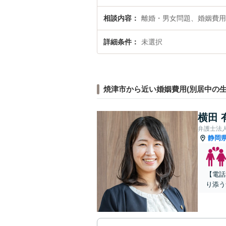
相談内容
離婚・男女問題、婚姻費用
詳細条件
未選択
焼津市から近い婚姻費用(別居中の生
横田 
弁護士法人
静岡
【電話
り添う