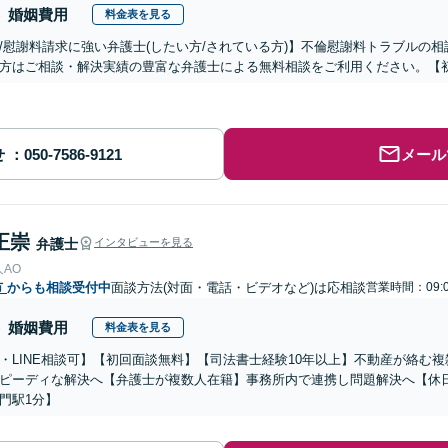
婚姻費用
料金表を見る
/慰謝料請求に強い弁護士(したい方/されている方)】不倫慰謝料トラブルの相
方はご相談・解決実績の豊富な弁護士による無料相談をご利用ください。【初
せ
メール
正崇
弁護士
インタビューを見る
AO
市
からも相談受付中
面談方法(対面・電話・ビデオなど)は応相談
営業時間：09:0
婚姻費用
料金表を見る
・LINE相談可】【初回面談無料】【司法書士経験10年以上】不動産が絡む
ピーディな解決へ【弁護士が複数人在籍】事務所内で連携し問題解決へ【休
門駅1分】