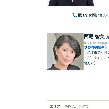
電話でお問い合わ
西尾 智美
西尾智美法律事務
静岡県
焼津市
|
【焼津市の女性
ございます。お
場あり】
エリア
静岡県、焼津市