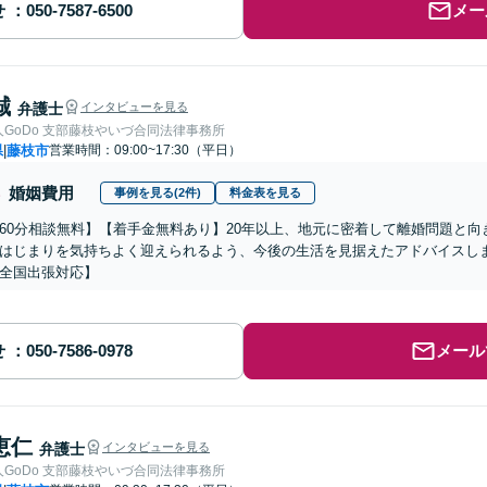
せ
メー
誠
弁護士
インタビューを見る
GoDo 支部藤枝やいづ合同法律事務所
県
藤枝市
営業時間：09:00~17:30（平日）
|
婚姻費用
事例を見る(2件)
料金表を見る
60分相談無料】【着手金無料あり】20年以上、地元に密着して離婚問題と
はじまりを気持ちよく迎えられるよう、今後の生活を見据えたアドバイスし
全国出張対応】
せ
メール
恵仁
弁護士
インタビューを見る
GoDo 支部藤枝やいづ合同法律事務所