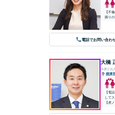
【不倫
困りの
電話でお問い合わ
大橋 
弁護士法人
焼津
【電話
してス
【虎ノ