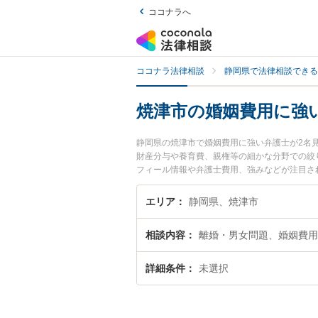
ココナラへ
ココナラ法律相談
静岡県で法律相談できる
焼津市の婚姻費用に強
静岡県の焼津市で婚姻費用に強い弁護士が2名
財産分与や養育費、親権等の細かな分野での絞り
フィール情報や弁護士費用、強みなどが注目さ
績豊富な近くの弁護士を検索したい』『初回相
エリア
静岡県、焼津市
相談内容
離婚・男女問題、婚姻費用
詳細条件
未選択