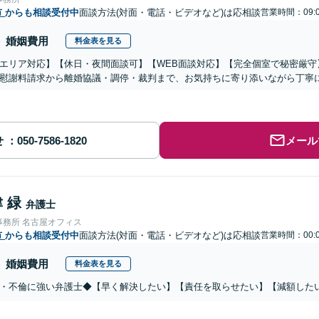
市
からも相談受付中
面談方法(対面・電話・ビデオなど)は応相談
営業時間：09:0
婚姻費用
料金表を見る
エリア対応】【休日・夜間面談可】【WEB面談対応】【完全個室で秘密厳守
慰謝料請求から離婚協議・調停・裁判まで、お気持ちに寄り添いながら丁寧
せ
メール
 緑
弁護士
事務所 名古屋オフィス
市
からも相談受付中
面談方法(対面・電話・ビデオなど)は応相談
営業時間：00:0
婚姻費用
料金表を見る
・不倫に強い弁護士◆【早く解決したい】【責任を取らせたい】【減額した