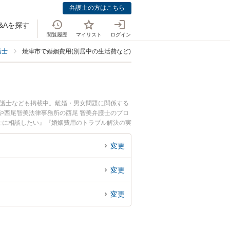
弁護士の方はこちら
&Aを探す
閲覧履歴
マイリスト
ログイン
護士
焼津市で婚姻費用(別居中の生活費など)に強い弁護士
弁護士なども掲載中。離婚・男女問題に関係する
士や西尾智美法律事務所の西尾 智美弁護士のプロ
士に相談したい』『婚姻費用のトラブル解決の実
困りの相談者さんにおすすめです。
変更
変更
変更