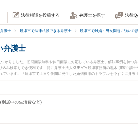
法律相談を投稿する
弁護士を探す
法律Q
弁護士
焼津市で法律相談できる弁護士
焼津市で離婚・男女問題に強い弁
い弁護士
見つかりました。初回面談無料や休日面談に対応している弁護士、解決事例を持つ
込み検索もでき便利です。特に弁護士法人KURATA 焼津事務所の黒木 朋宏弁護
れています。『焼津市で土日や夜間に発生した婚姻費用のトラブルを今すぐに弁護
談無料で婚姻費用を法律相談できる焼津市内の弁護士に相談予約したい』などでお
(別居中の生活費など)