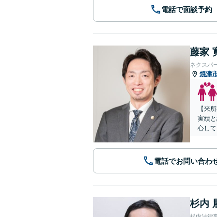
電話で面談予約
藤家 
ネクスパ
焼津
【来所
実績と
心して
電話でお問い合わ
杉内 
杉内法律