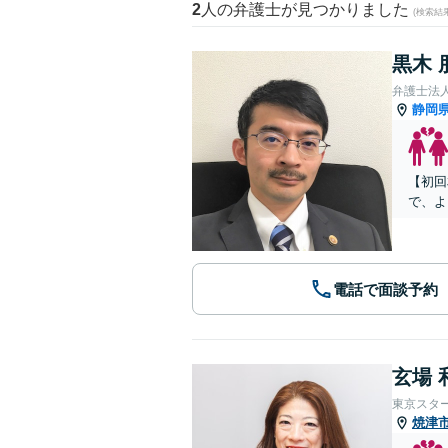
2
人の弁護士が見つかりました
(検索結
黒木 
弁護士法人
静岡
【初回
で、よ
電話で面談予約
玄場 
東京スタ
焼津