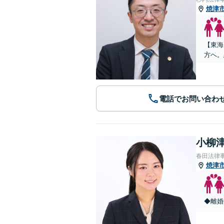
焼津
【東海
方へ。
電話でお問い合わ
小柳津
春田法律
焼津
◆離婚