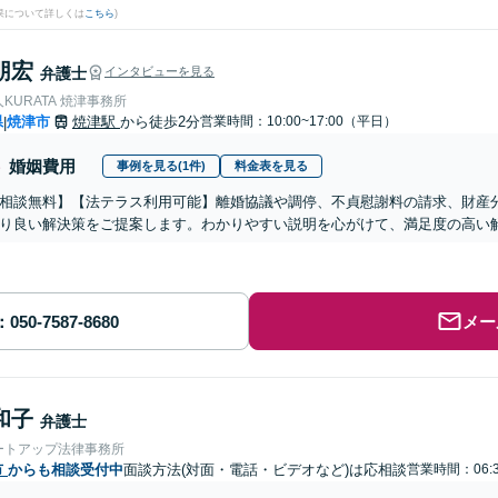
果について詳しくは
こちら
)
朋宏
弁護士
インタビューを見る
KURATA 焼津事務所
県
焼津市
焼津駅
から徒歩2分
営業時間：10:00~17:00（平日）
|
婚姻費用
事例を見る(1件)
料金表を見る
相談無料】【法テラス利用可能】離婚協議や調停、不貞慰謝料の請求、財産
り良い解決策をご提案します。わかりやすい説明を心がけて、満足度の高い
メー
和子
弁護士
ートアップ法律事務所
市
からも相談受付中
面談方法(対面・電話・ビデオなど)は応相談
営業時間：06:3