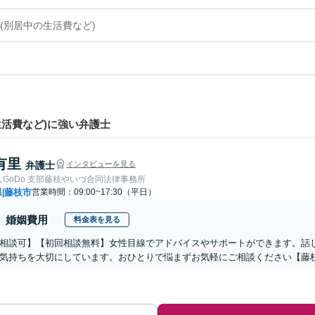
(別居中の生活費など)
活費など)に強い弁護士
有里
弁護士
インタビューを見る
GoDo 支部藤枝やいづ合同法律事務所
県
藤枝市
営業時間：09:00~17:30（平日）
|
婚姻費用
料金表を見る
相談可】【初回相談無料】女性目線でアドバイスやサポートができます。話
気持ちを大切にしています。おひとりで悩まずお気軽にご相談ください【藤