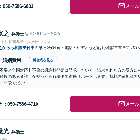
メール
寛之
弁護士
インタビューを見る
ート法律事務所 北九州オフィス
市
からも相談受付中
面談方法(対面・電話・ビデオなど)は応相談
営業時間：09:0
婚姻費用
料金表を見る
不要／全国対応】不倫の慰謝料問題は請求したい方・請求された方の双方に
経験のある弁護士が交渉から解決まで徹底サポートします。無料の証拠診断
ご相談ください。
せ
メール
晨光
弁護士
事務所