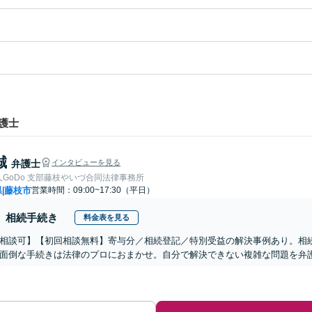
護士
誠
弁護士
インタビューを見る
GoDo 支部藤枝やいづ合同法律事務所
県
藤枝市
営業時間：09:00~17:30（平日）
|
相続手続き
料金表を見る
相談可】【初回相談無料】寄与分／相続登記／特別受益の解決事例あり。相
面倒な手続きは法律のプロにおまかせ。自分で解決できない複雑な問題を弁