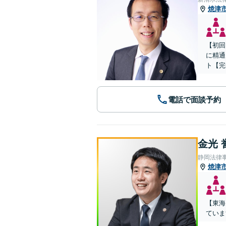
焼津
【初回
に精通
ト【完
電話で面談予約
金光 
静岡法律
焼津
【東海
ていま