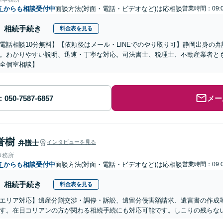
市
からも相談受付中
面談方法(対面・電話・ビデオなど)は応相談
営業時間：09:0
相続手続き
料金表を見る
電話相談10分無料】【依頼後はメール・LINEでのやり取り可】静岡出身の
。わかりやすい説明、迅速・丁寧な対応。司法書士、税理士、不動産業者と
全個室相談】
メー
誉樹
弁護士
インタビューを見る
事務所
市
からも相談受付中
面談方法(対面・電話・ビデオなど)は応相談
営業時間：09:0
相続手続き
料金表を見る
エリア対応】遺産分割交渉・調停・訴訟、遺留分侵害額請求、遺言書の作成
す。在日コリアンの方が関わる相続手続にも対応可能です。しこりの残らな