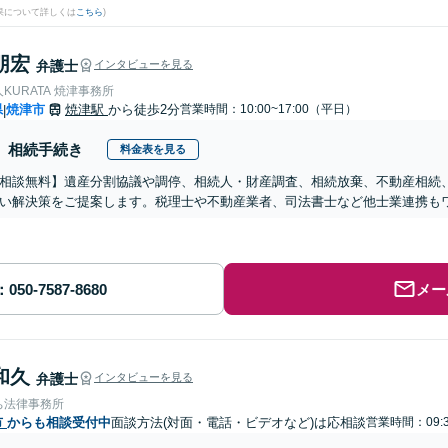
果について詳しくは
こちら
)
朋宏
弁護士
インタビューを見る
KURATA 焼津事務所
県
焼津市
焼津駅
から徒歩2分
営業時間：10:00~17:00（平日）
|
相続手続き
料金表を見る
相談無料】遺産分割協議や調停、相続人・財産調査、相続放棄、不動産相続
い解決策をご提案します。税理士や不動産業者、司法書士など他士業連携も
メー
和久
弁護士
インタビューを見る
ち法律事務所
市
からも相談受付中
面談方法(対面・電話・ビデオなど)は応相談
営業時間：09:3