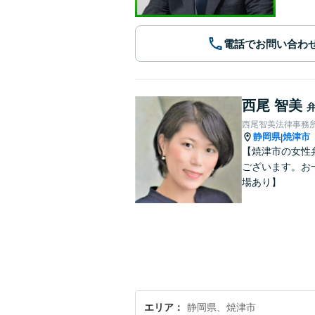
電話でお問い合わ
西尾 智美
西尾智美法律事務
静岡県
焼津市
|
【焼津市の女性
ございます。お
場あり】
エリア
静岡県、焼津市