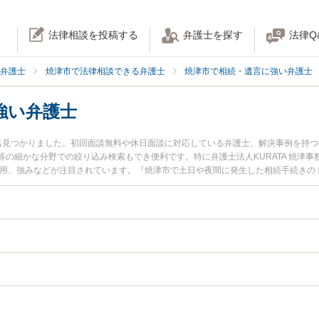
法律相談を投稿する
弁護士を探す
法律Q
弁護士
焼津市で法律相談できる弁護士
焼津市で相続・遺言に強い弁護士
強い弁護士
名見つかりました。初回面談無料や休日面談に対応している弁護士、解決事例を持
の細かな分野での絞り込み検索もでき便利です。特に弁護士法人KURATA 焼津事
費用、強みなどが注目されています。『焼津市で土日や夜間に発生した相続手続きの
護士を検索したい』『初回相談無料で相続手続きを法律相談できる焼津市内の弁護