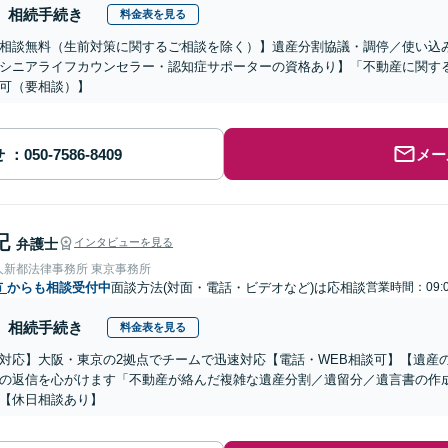
相続手続き
料金表を見る
相談無料（生前対策に関するご相談を除く）】遺産分割協議・調停／使い込
シニアライフカウンセラー・認知症サポーターの資格あり】「不動産に関す
可（要相談）】
せ
メー
記
弁護士
インタビューを見る
人新都法律事務所 東京事務所
市
からも相談受付中
面談方法(対面・電話・ビデオなど)は応相談
営業時間：09:0
相続手続き
料金表を見る
対応】大阪・東京の2拠点でチームで迅速対応【電話・WEB相談可】【遺産
の返信を心がけます「不動産が絡んだ複雑な遺産分割／遺留分／遺言書の作
【休日相談あり】