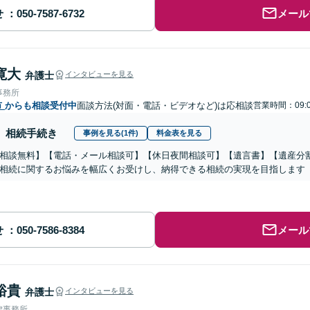
せ
メール
寛大
弁護士
インタビューを見る
事務所
市
からも相談受付中
面談方法(対面・電話・ビデオなど)は応相談
営業時間：09:0
相続手続き
事例を見る(1件)
料金表を見る
相談無料】【電話・メール相談可】【休日夜間相談可】【遺言書】【遺産分
相続に関するお悩みを幅広くお受けし、納得できる相続の実現を目指します
せ
メール
裕貴
弁護士
インタビューを見る
律事務所