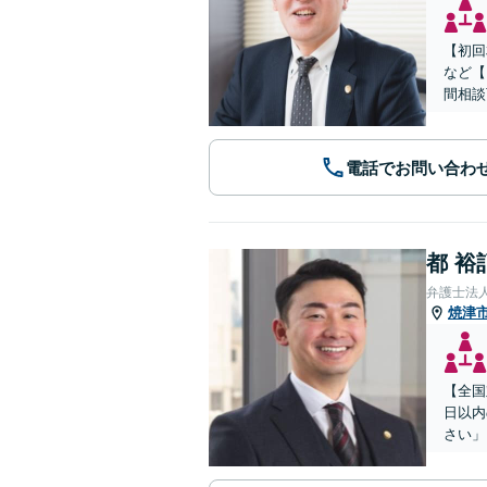
【初回
など【
間相談
電話でお問い合わ
都 裕
弁護士法
焼津
【全国
日以内
さい」