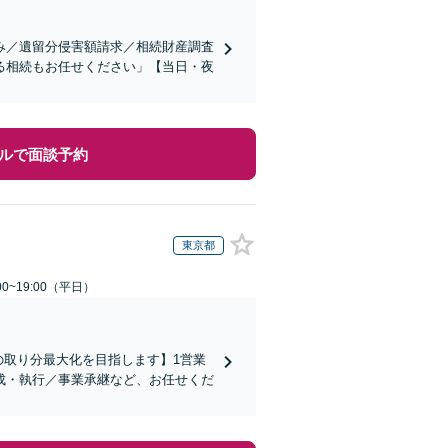
み／遺留分侵害額請求／相続財産調査
る相続もお任せください」【当日・夜
ルで面談予約
東京都
0~19:00（平日）
の取り分最大化を目指します】1営業
成・執行／事業承継など、お任せくだ