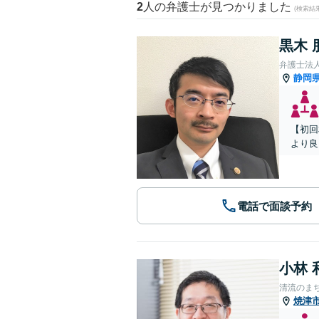
2
人の弁護士が見つかりました
(検索結
黒木 
弁護士法人
静岡
【初回
より良
電話で面談予約
小林 
清流のま
焼津