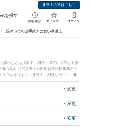
弁護士の方はこちら
&Aを探す
閲覧履歴
マイリスト
ログイン
焼津市で相続手続きに強い弁護士
つ弁護士なども掲載中。相続・遺言に関係する家
務所の黒木 朋宏弁護士や西尾智美法律事務所の
トラブルを今すぐに弁護士に相談したい』『相
士に相談予約したい』などでお困りの相談者さん
変更
変更
変更