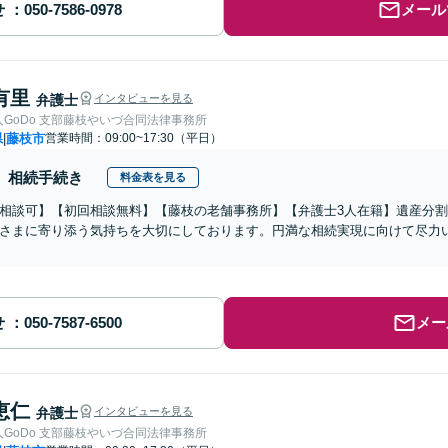
せ
メール
有里
弁護士
インタビューを見る
GoDo 支部藤枝やいづ合同法律事務所
県
藤枝市
営業時間：09:00~17:30（平日）
|
相続手続き
料金表を見る
相談可】【初回相談無料】【藤枝の老舗事務所】【弁護士3人在籍】遺産分
さまに寄り添う気持ちを大切にしております。円満な相続実現に向けて尽力
せ
メー
恵仁
弁護士
インタビューを見る
GoDo 支部藤枝やいづ合同法律事務所