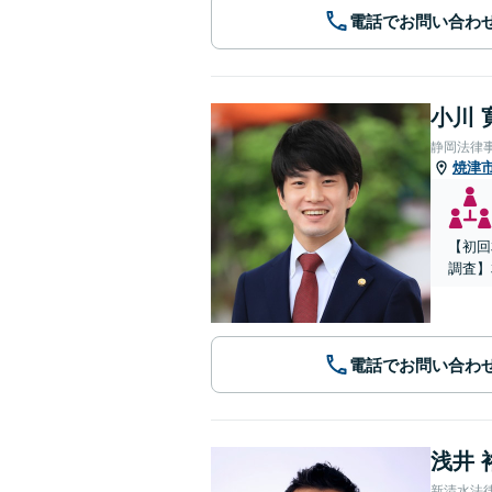
電話でお問い合わ
小川 
静岡法律
焼津
【初回
調査】
電話でお問い合わ
浅井 
新清水法