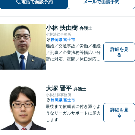
電話で面談予約
メールで面談予約
対応。親身なサポートをいたします。
【新清水駅5分】
小林 扶由樹
弁護士
小林法律事務所
静岡県
富士市
|
離婚／交通事故／労働／相続
詳細を見
／刑事／企業法務等幅広い分
る
野に対応。夜間／休日対応
分割払い対応 相談料30分55
00円（税込） ※電話相談は行
っていません
大塚 晋平
弁護士
小林法律事務所
静岡県
富士市
|
最後まで依頼者に付き添うよ
詳細を見
うなリーガルサポートに尽力
る
します