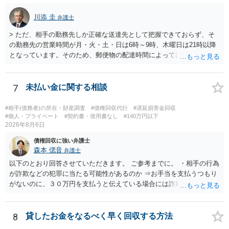
川添 圭
弁護士
> ただ、相手の勤務先しか正確な送達先として把握できておらず、そ
の勤務先の営業時間が月・火・土・日は6時～9時、木曜日は21時以降
となっています。そのため、郵便物の配達時間によっては受け取りが
難しい可能性があります。 営業時間を具体的に明らかにして、早朝・
夜間の送達を上申するのが基本になりますが、感覚的には郵便局を動
かすには早すぎるので執行官送達を申し立てる必要があるかもしれま
7
未払い金に関する相談
せん。裁判所としては（あまりに特殊すぎて）就業場所送達を認めな
い可能性もありますし、執行官送達には費用もかかりますので、まず
#相手(債務者)の所在・財産調査
#債権回収代行
#遅延損害金回収
は裁判所へ相談した方がよいと思います。
#個人・プライベート
#契約書・借用書なし
#140万円以下
2026年8月6日
債権回収に強い弁護士
森本 偲音
弁護士
以下のとおり回答させていただきます。 ご参考までに。 ・相手の行為
が詐欺などの犯罪に当たる可能性があるのか ⇒お手当を支払うつもり
がないのに、３０万円を支払うと伝えている場合には詐欺罪に該当す
る可能性があります。 ・未払い金を回収するためにどのような法的手
段が取れるのか ⇒契約に基づく履行請求として３０万円を請求するこ
とが考えられますが、 パパ活の契約は、売春防止法に抵触する契約
8
貸したお金をなるべく早く回収する方法
であるため、公序良俗に反する契約として 民法上無効（民法９０