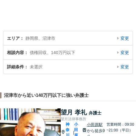
エリア
静岡県、沼津市
変更
相談内容
債権回収、140万円以下
変更
詳細条件
未選択
変更
沼津市から近い140万円以下に強い弁護士
望月 孝礼
弁護士
望月法律事務所
神
小
小田原駅
営業時間：09:00
奈
田
~21:00（平日）
から徒歩9
|
川
原