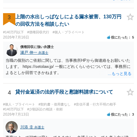
を受け取ることは無いと思われます。 なお、交渉段階で代理人が就い
ている場合は、相手方（被告）の住所で訴状を作成提出し、裁判所に
代理人が就いていたことを知らせると（訴状の記載内容から明らかな
3
上階の水出しっぱなしによる漏水被害、130万円
場合も）、裁判所が当該代理人弁護士に事前連絡し、引き続き訴訟も
の回収方法を相談したい
受任するかを聞いたうえで、受任の意志が明らかになったところで、
#140万円以下
#債権回収代行
#個人・プライベート
直接被告に送達するのではなく、代理人に訴状の受領を促すこともあ
2026年7月16日
役にたった
5
ります。 ラインのやり取りでしか証拠がないと、実際の本人性が明ら
かではありません。もちろん弁護士（２０万円の請求で代理人弁護士
債権回収に強い弁護士
に委任するかも疑わしいのですが）も住所は明らかにしないでしょ
瀬戸 伸一
弁護士
う。 何か本人を示す事実（振込先などの情報）から、相手の住所等の
当職の個別のご依頼に関しては、当事務所HPから御連絡をお願いいた
情報を割り出していくしかないように思えます。 以上、ご参考まで。
します。 https://setolaw.jp/ 一般にどれくらいかについては、事務所に
よるとしか回答できかねます。
4
貸付金返済の法的手段と慰謝料請求について
#個人・プライベート
#契約書・借用書なし
#音信不通・行方不明の相手
#140万円以下
#少額訴訟の相談・依頼
2026年7月13日
役にたった
3
川添 圭
弁護士