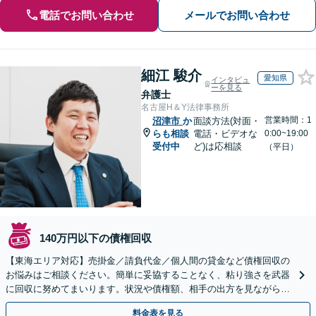
電話でお問い合わせ
メールでお問い合わせ
細江 駿介
愛知県
インタビュ
ーを見る
弁護士
名古屋H＆Y法律事務所
営業時間：1
沼津市
か
面談方法(対面・
らも相談
電話・ビデオな
0:00~19:00
受付中
ど)は応相談
（平日）
140万円以下の債権回収
【東海エリア対応】売掛金／請負代金／個人間の貸金など債権回収の
お悩みはご相談ください。簡単に妥協することなく、粘り強さを武器
に回収に努めてまいります。状況や債権額、相手の出方を見ながら、
効果的な方法を臨機応変に対応いたします【土日祝対応可】
料金表を見る