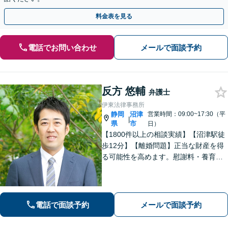
料金表を見る
電話でお問い合わせ
メールで面談予約
反方 悠輔
弁護士
伊東法律事務所
静岡
沼津
営業時間：09:00~17:30（平
|
県
市
日）
【1800件以上の相談実績】【沼津駅徒
歩12分】【離婚問題】正当な財産を得
る可能性を高めます。慰謝料・養育費
請求も的確な交渉力でサポート。【借
金・債務整理】自己破産や個人再生も
お任せください。【相続】遺産分割調
停・遺留分など納得できる解決へ。
電話で面談予約
メールで面談予約