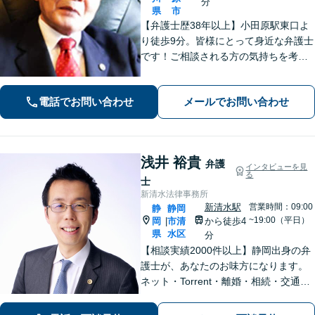
分
県
市
【弁護士歴38年以上】小田原駅東口よ
り徒歩9分。皆様にとって身近な弁護士
です！ご相談される方の気持ちを考え
ながら、問題を解決していきます。そ
して頼んで良かったと思われる、そう
電話でお問い合わせ
メールでお問い合わせ
いう弁護士でいようと日々努めていま
す。 まずはご相談ください。
浅井 裕貴
弁護
インタビューを見
る
士
新清水法律事務所
新清水駅
営業時間：09:00
静
静岡
~19:00（平日）
岡
市清
から徒歩4
|
県
水区
分
【相談実績2000件以上】静岡出身の弁
護士が、あなたのお味方になります。
ネット・Torrent・離婚・相続・交通事
故・刑事事件など、一人で悩まずご相
談ください。初回電話10分無料。全国