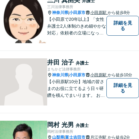
弁護士
努めます。【小田原駅8分／子
三川法律事務所
連れ相談可】お気軽にご相談
神奈川県
小田原市
小田原駅
から徒歩8分
|
ください。
【小田原で20年以上】「女性
詳細を見
弁護士2人体制のきめ細やかな
る
対応」依頼者の立場になって
丁寧にお話をうかがい、わか
りやすく方針や手続について
説明することを心がけていま
す。【離婚／子連れ相談可】
井田 治子
弁護士
複雑・高額な財産分与も安心
まちかど法律事務所
【民事信託士】資格を生かし
神奈川県
小田原市
小田原駅
から徒歩10分
|
た相続対策
【小田原駅10分】地域の皆さ
詳細を見
まのお役に立てるよう日々研
る
鑽を積んでまいります。 お気
軽にご相談ください。
岡村 光男
弁護士
岡村法律事務所
山梨県
富士吉田市
月江寺駅
から徒歩2分
|