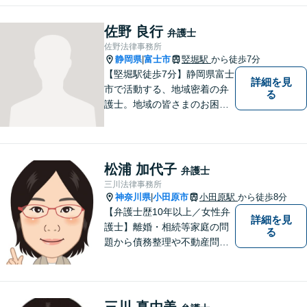
佐野 良行
弁護士
佐野法律事務所
静岡県
富士市
竪堀駅
から徒歩7分
|
【堅堀駅徒歩7分】静岡県富士
詳細を見
市で活動する、地域密着の弁
る
護士。地域の皆さまのお困り
ごとに寄り添い、最善の解決
方法をご提案いたします。個
人・法人問わず幅広い分野の
問題に対応可能です。お気軽
松浦 加代子
弁護士
にご相談ください。
三川法律事務所
神奈川県
小田原市
小田原駅
から徒歩8分
|
【弁護士歴10年以上／女性弁
詳細を見
護士】離婚・相続等家庭の問
る
題から債務整理や不動産問題
まで幅広く対応。これまでに
培った知識・経験を活かしつ
つ、依頼者の立場に寄り添っ
た解決方法を提案できるよう
三川 真由美