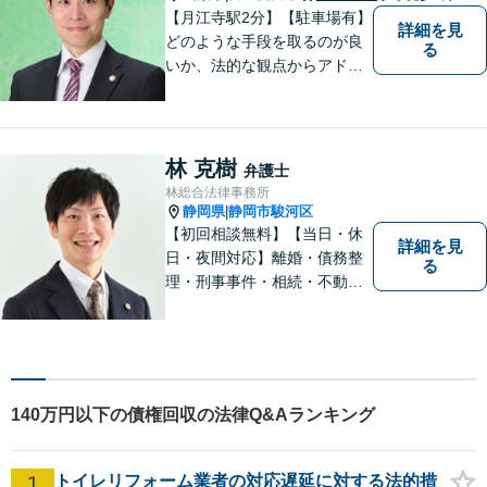
【月江寺駅2分】【駐車場有】
詳細を見
どのような手段を取るのが良
る
いか、法的な観点からアドバ
イスさせていただきます。お
気軽にご相談ください。
林 克樹
弁護士
林総合法律事務所
静岡県
静岡市駿河区
|
【初回相談無料】【当日・休
詳細を見
日・夜間対応】離婚・債務整
る
理・刑事事件・相続・不動産
問題・交通事故等、多数の解
決実績あり。お悩みに真摯に
向き合うことを心がけていま
す。法人・個人事業主の事業
再建・債務整理の問題解決に
140万円以下の債権回収の法律Q&Aランキング
自信があります。
1
トイレリフォーム業者の対応遅延に対する法的措