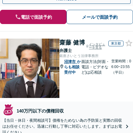
電話で面談予約
メールで面談予約
齋藤 健博
東京都
インタビュ
ーを見る
弁護士
銀座さいとう法律事務所
営業時間：0
沼津市
か
面談方法(対面・
らも相談
電話・ビデオな
6:00~23:55
受付中
ど)は応相談
（平日）
140万円以下の債権回収
【当日・休日・夜間相談可】債権をためない為の予防策と実際の回収
はお任せください。迅速に行動し丁寧に対応いたします。まずはお電
話ください。