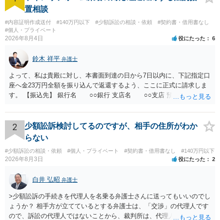
置相談
#内容証明作成送付
#140万円以下
#少額訴訟の相談・依頼
#契約書・借用書なし
#個人・プライベート
2026年8月4日
役にたった
6
鈴木 祥平
弁護士
よって、私は貴殿に対し、本書面到達の日から7日以内に、下記指定口
座へ金23万円全額を振り込んで返還するよう、ここに正式に請求しま
す。 【振込先】 銀行名 ○○銀行 支店名 ○○支店 預金種別 普通
口座番号 ○○○○○○○ 口座名義 ○○○○ 万一、上記期限までに返金がな
されない場合には、貴殿には任意に返金する意思がないものと判断
し、やむを得ず、返還金23万円及びこれに対する遅延損害金の支払い
2
少額訟訴検討してるのですが、相手の住所がわか
を求める民事訴訟、支払督促その他必要な法的手続を直ちに講じま
らない
す。 その際には、訴訟に要する費用その他法令上認められる金員につ
#少額訴訟の相談・依頼
#個人・プライベート
#契約書・借用書なし
#140万円以下
いても併せて請求する予定ですので、あらかじめ申し添えます。 本件
2026年8月3日
役にたった
2
は、貴殿自らが契約を解約したことによって生じた返還義務の履行を
求めるものにすぎません。貴殿の仕入先との取引関係や返金時期など
白井 弘昭
弁護士
の内部事情は、私に対する返還義務の発生や履行時期には何ら影響を
及ぼすものではありません。 これ以上、本件の解決を不必要に遅延さ
>少額訟訴の手続きを代理人を名乗る弁護士さんに送ってもいいのでし
せることなく、誠意をもって速やかに返金手続を履行されるよう、強
ょうか？ 相手方が立てているとする弁護士は、「交渉」の代理人です
く求めます。 以上
ので、訴訟の代理人ではないことから、裁判所は、代理人宛ての訴状