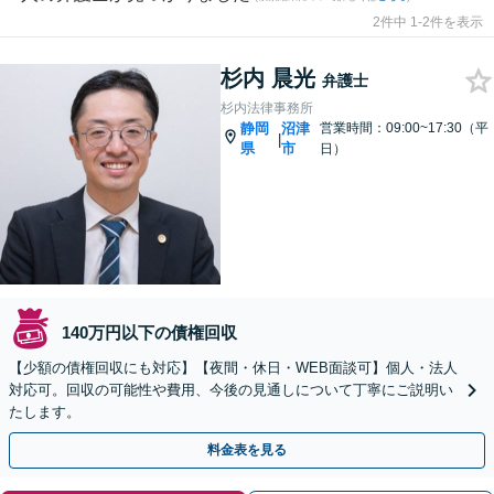
2件中 1-2件を表示
杉内 晨光
弁護士
杉内法律事務所
静岡
沼津
営業時間：09:00~17:30（平
|
県
市
日）
140万円以下の債権回収
【少額の債権回収にも対応】【夜間・休日・WEB面談可】個人・法人
対応可。回収の可能性や費用、今後の見通しについて丁寧にご説明い
たします。
料金表を見る