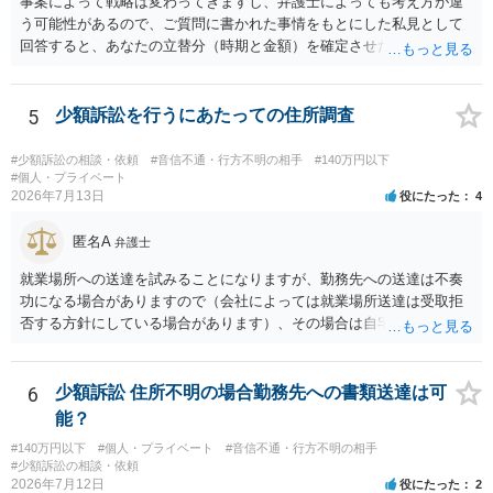
事案によって戦略は変わってきますし、弁護士によっても考え方が違
う可能性があるので、ご質問に書かれた事情をもとにした私見として
回答すると、あなたの立替分（時期と金額）を確定させた上で、淡々
と訴訟提起する方がよい事案ではないかと思料します。支払督促だ
と、もし異議申立てがなされる可能性が高そうであれば時間の浪費
（通常訴訟へ移行する日数分空転する）になりますし、支払督促及び
5
少額訴訟を行うにあたっての住所調査
その異議後の通常訴訟は相手方の住所地が管轄裁判所になるため（特
に相手方が遠方である場合は）対応が面倒な場合があるからです。相
#少額訴訟の相談・依頼
#音信不通・行方不明の相手
#140万円以下
手方の主張については、和解で減額を考慮すればよいと思います。 な
#個人・プライベート
2026年7月13日
役にたった
4
お、残念ながら、「連絡も返ってこず、返済の目処も立たずで精神的
ダメージが大きく」という理由では、慰謝料請求は通常は認められま
匿名A
せん。
弁護士
就業場所への送達を試みることになりますが、勤務先への送達は不奏
功になる場合がありますので（会社によっては就業場所送達は受取拒
否する方針にしている場合があります）、その場合は自宅の住所調査
が必要になるでしょう。
6
少額訴訟 住所不明の場合勤務先への書類送達は可
能？
#140万円以下
#個人・プライベート
#音信不通・行方不明の相手
#少額訴訟の相談・依頼
2026年7月12日
役にたった
2