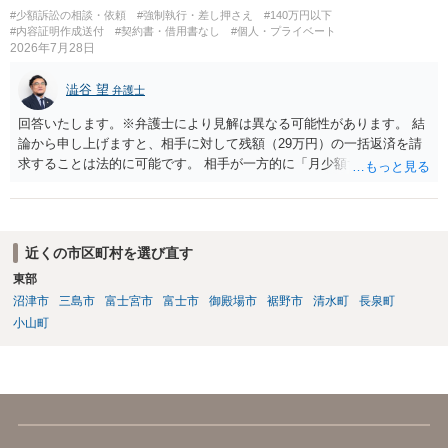
条）となるため、相手方に請求できない可能性が高いです。 ・相手の
#少額訴訟の相談・依頼
#強制執行・差し押さえ
#140万円以下
氏名や住所が分からない状態でも対応可能なのか ⇒訴訟等の裁判上の
#内容証明作成送付
#契約書・借用書なし
#個人・プライベート
2026年7月28日
手続を利用する場合には、原則として相手方の住所・氏名を把握して
いる必要があります。
澁谷 望
弁護士
回答いたします。※弁護士により見解は異なる可能性があります。 結
論から申し上げますと、相手に対して残額（29万円）の一括返済を請
求することは法的に可能です。 相手が一方的に「月少額ずつ返す」と
言ってきたとしても、あなたが同意していない以上、分割払いの合意
は成立していません。当初の返済期日も過ぎているため、一括返済を
求める権利があります。 具体的には、以下の手順で進めるのが効果的
です。 分割拒否と一括請求の通知：PayPayのメッセージ等で「分割
近くの市区町村を選び直す
払いには同意していないため、残額の一括払いを求める」旨を明確に
東部
伝えます。 相手の本名・住所の確認：応じない場合に法的手段（少額
沼津市
三島市
富士宮市
富士市
御殿場市
裾野市
清水町
長泉町
訴訟など）をとるには、相手の身元が必要です。分からない場合は、
まず本名や住所の特定を進めてください。 相手が購入した高額商品
小山町
（Switch2等）の事実も踏まえ、応じない場合は法的措置を辞さない姿
勢で交渉に臨むのが現実的かと思います。