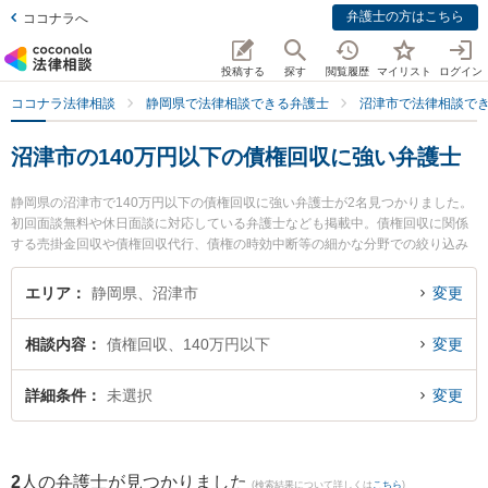
弁護士の方はこちら
ココナラへ
投稿する
探す
閲覧履歴
マイリスト
ログイン
ココナラ法律相談
静岡県で法律相談できる弁護士
沼津市で法律相談で
沼津市の140万円以下の債権回収に強い弁護士
静岡県の沼津市で140万円以下の債権回収に強い弁護士が2名見つかりました。
初回面談無料や休日面談に対応している弁護士なども掲載中。債権回収に関係
する売掛金回収や債権回収代行、債権の時効中断等の細かな分野での絞り込み
検索もでき便利です。特に杉内法律事務所の杉内 晨光弁護士や伊東法律事務所
の反方 悠輔弁護士のプロフィール情報や弁護士費用、強みなどが注目されてい
エリア
静岡県、沼津市
変更
ます。『沼津市で土日や夜間に発生した140万円以下の債権回収のトラブルを
今すぐに弁護士に相談したい』『140万円以下の債権回収のトラブル解決の実
相談内容
債権回収、140万円以下
変更
績豊富な近くの弁護士を検索したい』『初回相談無料で140万円以下の債権回
収を法律相談できる沼津市内の弁護士に相談予約したい』などでお困りの相談
者さんにおすすめです。
詳細条件
未選択
変更
2
人の弁護士が見つかりました
(検索結果について詳しくは
こちら
)