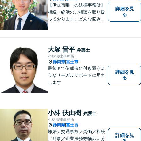
【伊豆市唯一の法律事務所】
詳細を見
相続・終活のご相談を取り扱
る
っております。どんな悩みや
不安に対しても、一緒に考え
最適な解決策をご提案するこ
とを心がけています。 ご移動
が困難な方については、病院
大塚 晋平
弁護士
や施設などへの訪問相談も対
小林法律事務所
応。 まずはご相談ください。
静岡県
富士市
|
【駐車場有】
最後まで依頼者に付き添うよ
詳細を見
うなリーガルサポートに尽力
る
します
小林 扶由樹
弁護士
小林法律事務所
静岡県
富士市
|
離婚／交通事故／労働／相続
詳細を見
／刑事／企業法務等幅広い分
る