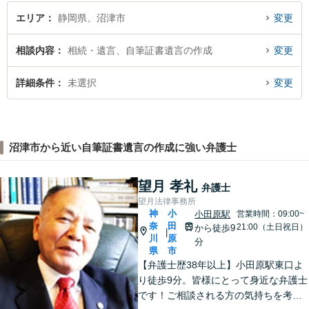
エリア
静岡県、沼津市
変更
相談内容
相続・遺言、自筆証書遺言の作成
変更
詳細条件
未選択
変更
沼津市から近い自筆証書遺言の作成に強い弁護士
望月 孝礼
弁護士
望月法律事務所
神
小
小田原駅
営業時間：09:00~
奈
田
21:00（土日祝日）
から徒歩9
|
川
原
分
県
市
【弁護士歴38年以上】小田原駅東口よ
り徒歩9分。皆様にとって身近な弁護士
です！ご相談される方の気持ちを考え