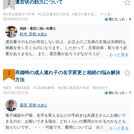
情を話して相談して、「廃除」が可能か、実際に法律相談を受けるこ
2
遺言状の効力について
とをお勧めします。
#自筆証書遺言の作成
#公正証書遺言の作成
#遺言の書き直し・やり直し
2018年8月23日
役にたった
6
相続・遺言に強い弁護士
鈴木 崇裕
弁護士
遺言書そのものが存在しない以上，お父上のご兄弟の主張は法律的な
根拠を全く欠くものになります。 したがって，主張自体，取り合う必
要がありません。 また，遺言書があろうがなかろうが，お父上のご兄
弟と面会しなければならない義務はもともとありません。 峰岸先生の
ご回答にもありますが， 代理人弁護士をたてて，その弁護士から相手
方に対して， ・相続に関する主張は法的根拠がなく，一切応じないこ
3
再婚時の成人連れ子の名字変更と相続の悩み解決
と ・今後一切の連絡をしてこないでほしいこと ・連絡を継続してくる
方法
ようであれば警察への通報や法的措置も辞さないこと などを記載した
#遺言
#相続放棄
#口座凍結解除
#自筆証書遺言の作成
#財産分与
書面を発送してもらうことがよろしいように思います。
2021年2月21日
役にたった
7
森田 英樹
弁護士
養子縁組や戸籍、名字を変えるなどの手続きは弁護士さんにお願いで
きるのか、お願いできる場合、どれくらいの費用がかかるのかなども
知りたいです。 ・・・可能です。費用については 弁護士と直接面談
の上 内容を確認し 協議の上個別に契約によって決まることになっ