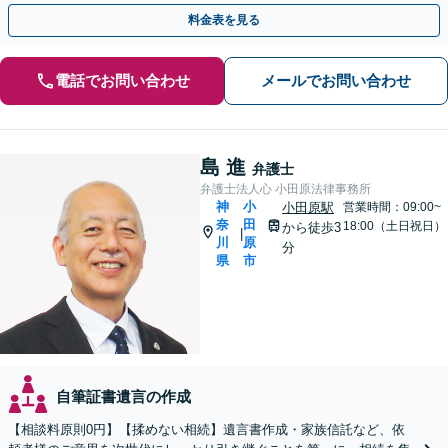
話相談可】
料金表を見る
電話でお問い合わせ
メールでお問い合わせ
島 進
弁護士
弁護士法人心 小田原法律事務所
神
小
小田原駅
営業時間：09:00~
奈
田
18:00（土日祝日）
から徒歩3
|
川
原
分
県
市
自筆証書遺言の作成
【相談料原則0円】【揉めない相続】遺言書作成・家族信託など、依