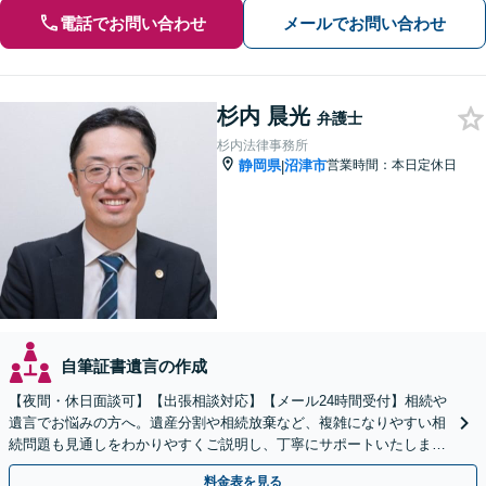
電話でお問い合わせ
メールでお問い合わせ
杉内 晨光
弁護士
杉内法律事務所
静岡県
沼津市
営業時間：本日定休日
|
自筆証書遺言の作成
【夜間・休日面談可】【出張相談対応】【メール24時間受付】相続や
遺言でお悩みの方へ。遺産分割や相続放棄など、複雑になりやすい相
続問題も見通しをわかりやすくご説明し、丁寧にサポートいたしま
す。
料金表を見る