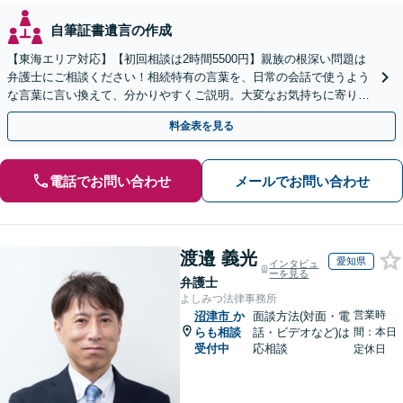
自筆証書遺言の作成
【東海エリア対応】【初回相談は2時間5500円】親族の根深い問題は
弁護士にご相談ください！相続特有の言葉を、日常の会話で使うよう
な言葉に言い換えて、分かりやすくご説明。大変なお気持ちに寄り添
い、納得できる解決を目指します
料金表を見る
電話でお問い合わせ
メールでお問い合わせ
渡邉 義光
愛知県
インタビュ
ーを見る
弁護士
よしみつ法律事務所
営業時
沼津市
か
面談方法(対面・電
らも相談
話・ビデオなど)は
間：本日
受付中
応相談
定休日