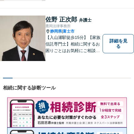
方法をご提案いたします。個
人・法人問わず幅広い分野の
問題に対応可能です。お気軽
佐野 正次郎
弁護士
にご相談ください。
鷹岡法律事務所
静岡県
富士市
|
【入山瀬駅徒歩15分】【家族
詳細を見
信託専門士】相続に関するお
る
困りごとはお気軽にご相談く
ださい！土日・夜間も対応可
能！迅速で、納得していただ
けるリーガルサービスをご提
供します。
相続に関する診断ツール