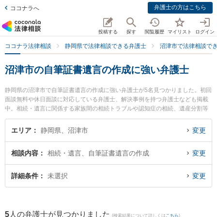
弁護士の方はこちら
ココナラへ
投稿する
探す
閲覧履歴
マイリスト
ログイン
ココナラ法律相談
静岡県で法律相談できる弁護士
沼津市で法律相談で
沼津市の自筆証書遺言の作成に強い弁護士
静岡県の沼津市で自筆証書遺言の作成に強い弁護士が5名見つかりました。初回
面談無料や休日面談に対応している弁護士、解決事例を持つ弁護士なども掲載
中。相続・遺言に関係する家族間の相続トラブルや認知症の相続、遺産分割等
の細かな分野での絞り込み検索もでき便利です。特にベリーベスト法律事務所
沼津オフィスの米田 幸司弁護士や杉内法律事務所の杉内 晨光弁護士、伊東法律
エリア
静岡県、沼津市
変更
事務所の反方 悠輔弁護士のプロフィール情報や弁護士費用、強みなどが注目さ
れています。『沼津市で土日や夜間に発生した自筆証書遺言の作成のトラブル
相談内容
相続・遺言、自筆証書遺言の作成
変更
を今すぐに弁護士に相談したい』『自筆証書遺言の作成のトラブル解決の実績
豊富な近くの弁護士を検索したい』『初回相談無料で自筆証書遺言の作成を法
律相談できる沼津市内の弁護士に相談予約したい』などでお困りの相談者さん
詳細条件
未選択
変更
におすすめです。
5
人の弁護士が見つかりました
(検索結果について詳しくは
こちら
)