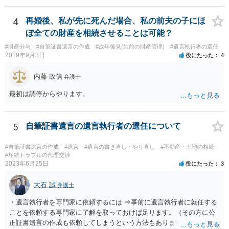
ています。 やはり、成人した子のことまでごちゃごちゃ考えず、自分
の事だけ考えるべきなのでしょうか ・・・お子さんの事をまで含め良
4
再婚後、私が先に死んだ場合、私の前夫の子にほ
い解決案があればお悩みになるのは当然と言えば当然のことです。 彼
ぼ全ての財産を相続させることは可能？
と親子関係を結びたいと思っているが、名字は変えたくない・・・養
#財産分与
#自筆証書遺言の作成
#成年後見(生前の財産管理)
#遺言執行者の選任
子縁組の必要があり 氏も変更することになります。 しかし 彼は成人
2019年9月3日
役にたった
4
しているとは言え、自分の子と私の連れ子、全て平等にしたいと希
望。もちろん私もそうできればと思います。 ・・・婚姻前の契約 あ
内藤 政信
弁護士
るいは 遺言書などで その意思を実現する方法はあります。 弁護
士に相談してみてください。
最初は調停からやります。
5
自筆証書遺言の遺言執行者の選任について
#自筆証書遺言の作成
#遺言
#遺言の書き直し・やり直し
#不動産・土地の相続
#相続トラブルの代理交渉
2023年6月25日
役にたった
3
大石 誠
弁護士
・遺言執行者を専門家に依頼するには ⇒事前に遺言執行者に就任する
ことを依頼する専門家に了解を取っておけば足ります。（その方に公
正証書遺言の作成も依頼してしまうという方法もあります） 事前に了