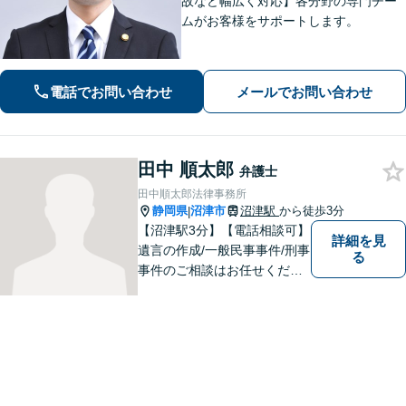
故など幅広く対応】各分野の専門チー
ムがお客様をサポートします。
電話でお問い合わせ
メールでお問い合わせ
田中 順太郎
弁護士
田中順太郎法律事務所
静岡県
沼津市
沼津駅
から徒歩3分
|
【沼津駅3分】【電話相談可】
詳細を見
遺言の作成/一般民事事件/刑事
る
事件のご相談はお任せくださ
い。検事30年の間の豊富な法
廷立会の経験を活かし、遺言
の訴訟について適切な弁護を
いたします。まずはお気軽に
ご相談ください。