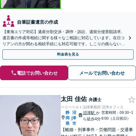
自筆証書遺言の作成
【東海エリア対応】遺産分割交渉・調停・訴訟、遺留分侵害額請求、
遺言書の作成等相続に関する様々なご相談に対応しています。在日コ
リアンの方が関わる相続手続にも対応可能です。しこりの残らない解
決を特に意識しています。
料金表を見る
電話でお問い合わせ
メールでお問い合わせ
太田 佳佑
弁護士
ベリーベスト法律事務所 沼津オフィス
静
沼
沼津駅
か
営業時間：09:30~1
岡
津
|
8:00（土日祝日）
ら徒歩4分
県
市
【離婚・刑事事件・労働問題・交通事