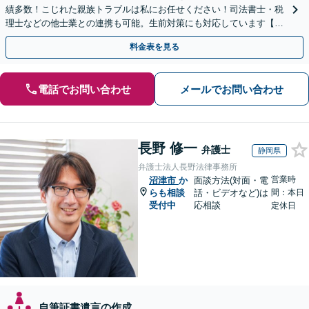
績多数！こじれた親族トラブルは私にお任せください！司法書士・税
理士などの他士業との連携も可能。生前対策にも対応しています【夜
間・休日面談可】【完全個室・秘密厳守】
料金表を見る
電話でお問い合わせ
メールでお問い合わせ
長野 修一
弁護士
静岡県
弁護士法人長野法律事務所
営業時
沼津市
か
面談方法(対面・電
らも相談
話・ビデオなど)は
間：本日
受付中
応相談
定休日
自筆証書遺言の作成