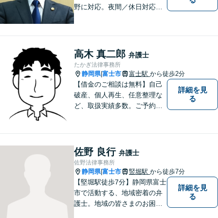
野に対応。夜間／休日対応
分割払い対応 相談料30分55
00円（税込） ※電話相談は行
っていません
高木 真二郎
弁護士
たかぎ法律事務所
静岡県
富士市
富士駅
から徒歩2分
|
【借金のご相談は無料】自己
詳細を見
破産、個人再生、任意整理な
る
ど、取扱実績多数。ご予約の
受付時間は平日９：３０～１
６：３０ですが、ご相談自体
は夕方以降や週末でも可能で
す。
佐野 良行
弁護士
佐野法律事務所
静岡県
富士市
竪堀駅
から徒歩7分
|
【堅堀駅徒歩7分】静岡県富士
詳細を見
市で活動する、地域密着の弁
る
護士。地域の皆さまのお困り
ごとに寄り添い、最善の解決