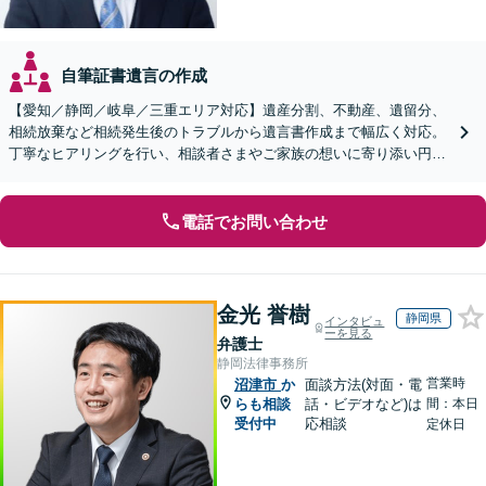
自筆証書遺言の作成
【愛知／静岡／岐阜／三重エリア対応】遺産分割、不動産、遺留分、
相続放棄など相続発生後のトラブルから遺言書作成まで幅広く対応。
丁寧なヒアリングを行い、相談者さまやご家族の想いに寄り添い円滑
な解決へ導きます【オンライン面談OK】【休日相談可】
電話でお問い合わせ
金光 誉樹
静岡県
インタビュ
ーを見る
弁護士
静岡法律事務所
営業時
沼津市
か
面談方法(対面・電
らも相談
話・ビデオなど)は
間：本日
受付中
応相談
定休日