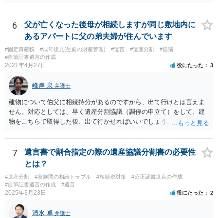
解を取るだけであれば、契約は不要ですし、契約料を払う必要もあり
ません。 遺言執行者に就任し、遺言執行が完了したときの報酬だけ、
弁護士費用としてかかります。 ・亡くなった際に、法務局に預けた自
6
父が亡くなった後母が相続しますが同じ敷地内に
筆証書遺言の存在を親族がなかったものにされる可能性 ⇒自筆の遺言
あるアパートに父の弟夫婦が住んでいます
書を法務局に保管した場合、死亡後、法務局に遺言書の有無を照会す
#固定資産税
#成年後見(生前の財産管理)
#遺言
#遺産分割
#協議
ることになりますので、「法務局に預けた自筆証書遺言の存在を親族
#自筆証書遺言の作成
がなかったもの」にすることはできません。 存在をなかったものにす
2021年4月27日
役にたった
3
るというよりも、遺言の効力を争う（遺言は無効だ）と主張する場合
がありえますが、その予防方法は、遺言者と面談してみないと判断が
峰岸 泉
弁護士
難しいです。
建物について伯父に相続持分があるのですから、出て行けとは言えま
せん。対応としては、早く遺産分割協議（調停の申立て）をして、建
物をこちらで取得した後、出て行かせればいいでしょう。 建物の固定
資産税については、持分に応じた負担が考えられますが、時効にかか
っていない部分については請求すればいいと思います。 なお、家賃に
ついては、お父様自身が遺産分割手続をしなかったのですから、あき
7
遺言書で割合指定の際の遺産協議分割書の必要性
らめるしかないと思います。
とは？
#遺産分割
#家族間の相続トラブル
#相続税対策
#公正証書遺言の作成
#自筆証書遺言の作成
#遺言
2025年3月23日
役にたった
2
清水 卓
弁護士