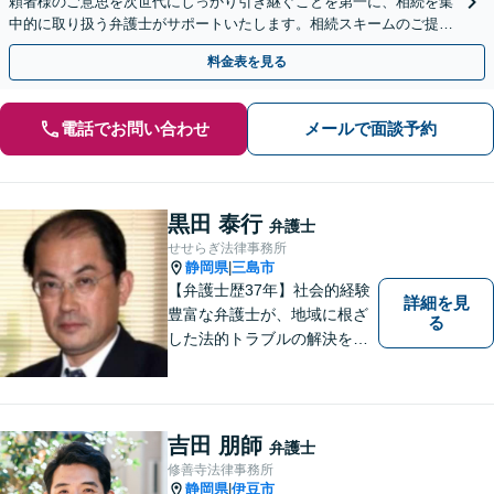
頼者様のご意思を次世代にしっかり引き継ぐことを第一に、相続を集
中的に取り扱う弁護士がサポートいたします。相続スキームのご提案
から遺言執行まで責任を持って対応させていただきます。
料金表を見る
電話でお問い合わせ
メールで面談予約
黒田 泰行
弁護士
せせらぎ法律事務所
静岡県
三島市
|
【弁護士歴37年】社会的経験
詳細を見
豊富な弁護士が、地域に根ざ
る
した法的トラブルの解決を目
指します。労働問題、不動産
トラブル、遺産相続など個
人・法人問わず誠実に対応い
たします。
吉田 朋師
弁護士
修善寺法律事務所
静岡県
伊豆市
|