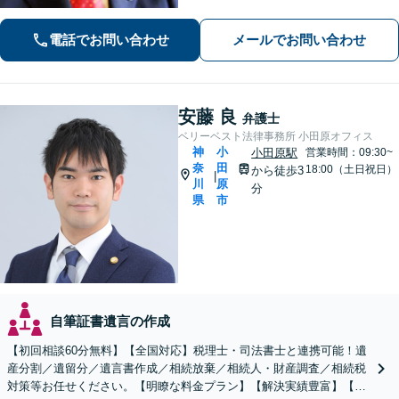
ながら、問題を解決していきます。そ
して頼んで良かったと思われる、そう
電話でお問い合わせ
メールでお問い合わせ
いう弁護士でいようと日々努めていま
す。 まずはご相談ください。
安藤 良
弁護士
ベリーベスト法律事務所 小田原オフィス
神
小
小田原駅
営業時間：09:30~
奈
田
18:00（土日祝日）
から徒歩3
|
川
原
分
県
市
自筆証書遺言の作成
【初回相談60分無料】【全国対応】税理士・司法書士と連携可能！遺
産分割／遺留分／遺言書作成／相続放棄／相続人・財産調査／相続税
対策等お任せください。【明瞭な料金プラン】【解決実績豊富】【電