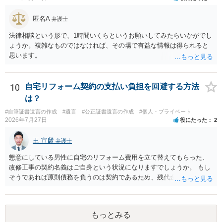
匿名A
弁護士
法律相談という形で、1時間いくらというお願いしてみたらいかがでし
ょうか。複雑なものではなければ、その場で有益な情報は得られると
思います。
10
自宅リフォーム契約の支払い負担を回避する方法
は？
#自筆証書遺言の作成
#遺言
#公正証書遺言の作成
#個人・プライベート
2026年7月27日
役にたった
2
王 宣麟
弁護士
懇意にしている男性に自宅のリフォーム費用を立て替えてもらった、
改修工事の契約名義はご自身という状況になりますでしょうか。 もし
そうであれば原則債務を負うのは契約であるため、残代金を捻出して
もらうよう約束した男性に支払いをお願いするしかないように思われ
ます。 入籍した場合でも、原則契約者が単独で全ての債務を負うこと
には変わりがありません。 なかなか対応に難しい案件であり、公開の
もっとみる
場でアドバイスを行うのも限界があるように思われますので、資料等