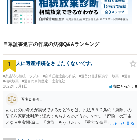
自筆証書遺言の作成の法律Q&Aランキング
1
夫に遺産相続をさせたくないです。
#家族間の相続トラブル
#自筆証書遺言の作成
#遺留分侵害額請求・放棄
#遺言
#相続放棄
#遺言の真偽鑑定・遺言無効
2022年3月1日
役にたった
8
匿名B
弁護士
あなたのお考えが実現できるかどうかは、民法８９２条の「廃除」の
請求を家庭裁判所で認めてもらえるかどうか、です。「廃除」の理由
となる事実関係は、「虐待」をうけたか、「重大な侮辱」を受けた
か、推定相続人たる夫に「その他著しい非行」があったか否かです。
「廃除」は遺言でも可能です（民法８９３条）。 弁護士に具体的な事