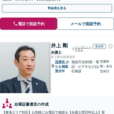
料金表を見る
電話で面談予約
メールで面談予約
井上 剛
愛知県
インタビュー
を見る
弁護士
井上剛法律事務所
営業時
沼津市
か
面談方法(対面・電
らも相談
話・ビデオなど)は
間：本日
受付中
応相談
定休日
自筆証書遺言の作成
【東海エリア対応】お気軽にお電話で相談を【弁護士歴20年以上】実