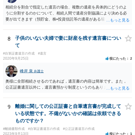
相続分を割合で指定した遺言の場合、複数の遺産を具体的にどうのよ
うに分割するのかについて、相続人間で遺産分割協議により決める必
要が出てきます（預貯金、株•投資信託等の遺産がある場合に、どの遺
産についても相続分の割合で分けるのか、預貯金はある相続人に、株•
投資信託は他の相続人にというような分け方をするのか等について
は、相続人間で遺産分割協議により決める必要があります）。
8
子供のいない夫婦で妻に財産を残す遺言書につい
て
#自筆証書遺言の作成
#遺言
2020年9月25日
役にたった
2
峰岸 泉
弁護士
奥様に全部相続させるのであれば，遺言書の内容は簡単です。また，
公正証書遺言以外に，遺言書預かり制度というのもあります。
9
離婚に関しての公正証書と自筆遺言書が完成して
いる状態です。不備がないかの確認は依頼できる
ものですか？
#離婚書類作成
#自筆証書遺言の作成
#公正証書遺言の作成
2023年9月13日
役にたった
1