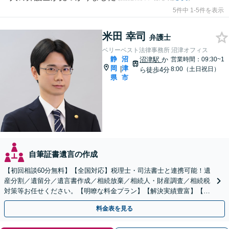
5件中 1-5件を表示
米田 幸司
弁護士
ベリーベスト法律事務所 沼津オフィス
静
沼
沼津駅
か
営業時間：09:30~1
岡
津
|
8:00（土日祝日）
ら徒歩4分
県
市
自筆証書遺言の作成
【初回相談60分無料】【全国対応】税理士・司法書士と連携可能！遺
産分割／遺留分／遺言書作成／相続放棄／相続人・財産調査／相続税
対策等お任せください。【明瞭な料金プラン】【解決実績豊富】【電
話相談可】
料金表を見る