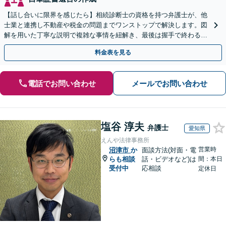
【話し合いに限界を感じたら】相続診断士の資格を持つ弁護士が、他
士業と連携し不動産や税金の問題までワンストップで解決します。図
解を用いた丁寧な説明で複雑な事情を紐解き、最後は握手で終わる円
満な解決へ導きます。【東海エリア・神奈川県対応】
料金表を見る
電話でお問い合わせ
メールでお問い合わせ
塩谷 淳夫
弁護士
愛知県
えんや法律事務所
営業時
沼津市
か
面談方法(対面・電
らも相談
話・ビデオなど)は
間：本日
受付中
応相談
定休日