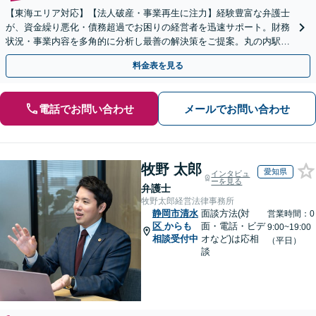
【東海エリア対応】【法人破産・事業再生に注力】経験豊富な弁護士
が、資金繰り悪化・債務超過でお困りの経営者を迅速サポート。財務
状況・事業内容を多角的に分析し最善の解決策をご提案。丸の内駅1
分/休日夜間相談可/WEB面談対応
料金表を見る
電話でお問い合わせ
メールでお問い合わせ
牧野 太郎
愛知県
インタビュ
ーを見る
弁護士
牧野太郎経営法律事務所
静岡市清水
面談方法(対
営業時間：0
区
からも
面・電話・ビデ
9:00~19:00
相談受付中
オなど)は応相
（平日）
談