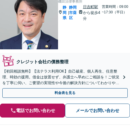
磯田法律事務所
日吉町駅
営業時間：09:00
静
静岡
~17:30（平日）
岡
市葵
から徒歩4
|
県
区
分
クレジット会社の債務整理
【初回相談無料】【法テラス利用OK】自己破産、個人再生、任意整
理、時効の援用。借金は放置せず、弁護士へ早めにご相談を！ご状況
を丁寧に伺い、ご要望の実現性や今後の解決方針についてわかりやす
く丁寧にご説明します【完全個室】
料金表を見る
電話でお問い合わせ
メールでお問い合わせ