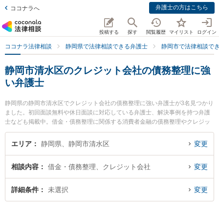
弁護士の方はこちら
ココナラへ
投稿する
探す
閲覧履歴
マイリスト
ログイン
ココナラ法律相談
静岡県で法律相談できる弁護士
静岡市で法律相談で
静岡市清水区のクレジット会社の債務整理に強
い弁護士
静岡県の静岡市清水区でクレジット会社の債務整理に強い弁護士が3名見つかり
ました。初回面談無料や休日面談に対応している弁護士、解決事例を持つ弁護
士なども掲載中。借金・債務整理に関係する消費者金融の債務整理やクレジッ
ト会社の債務整理、リボ払いの債務整理等の細かな分野での絞り込み検索もで
き便利です。特にミモザ法律事務所の北嶋 太郎弁護士や新清水法律事務所の浅
エリア
静岡県、静岡市清水区
変更
井 裕貴弁護士、佐野可奈法律事務所の佐野 可奈弁護士のプロフィール情報や弁
護士費用、強みなどが注目されています。『静岡市清水区で土日や夜間に発生
相談内容
借金・債務整理、クレジット会社
変更
したクレジット会社の債務整理のトラブルを今すぐに弁護士に相談したい』
『クレジット会社の債務整理のトラブル解決の実績豊富な近くの弁護士を検索
したい』『初回相談無料でクレジット会社の債務整理を法律相談できる静岡市
詳細条件
未選択
変更
清水区内の弁護士に相談予約したい』などでお困りの相談者さんにおすすめで
す。