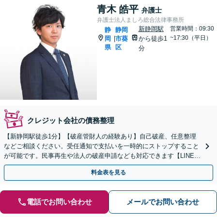
青木 皓平
弁護士
弁護士法人ましろ総合法律事務所
新静岡駅
営業時間：09:30
静
静岡
~17:30（平日）
岡
市葵
から徒歩1
|
県
区
分
クレジット会社の債務整理
【新静岡駅徒歩1分】【破産管財人の経験あり】自己破産、任意整理
などご相談ください。受任通知で支払いを一時的にストップすること
が可能です。民事再生や法人の破産申請なども対応できます【LINE対
応可】
料金表を見る
電話でお問い合わせ
メールでお問い合わせ