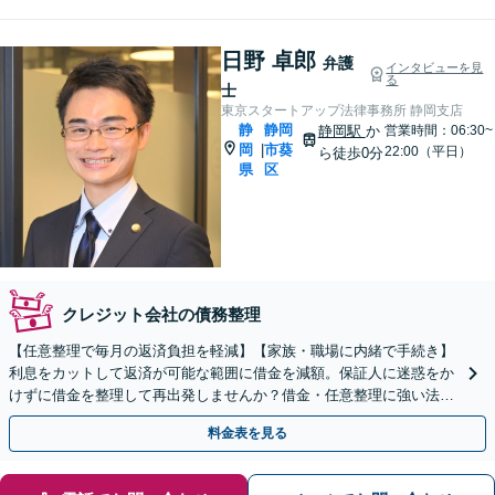
日野 卓郎
弁護
インタビューを見
る
士
東京スタートアップ法律事務所 静岡支店
静
静岡
静岡駅
か
営業時間：06:30~
岡
市葵
|
22:00（平日）
ら徒歩0分
県
区
クレジット会社の債務整理
【任意整理で毎月の返済負担を軽減】【家族・職場に内緒で手続き】
利息をカットして返済が可能な範囲に借金を減額。保証人に迷惑をか
けずに借金を整理して再出発しませんか？借金・任意整理に強い法律
事務所【実績5,000件以上】【財産を残して借金整理】
料金表を見る