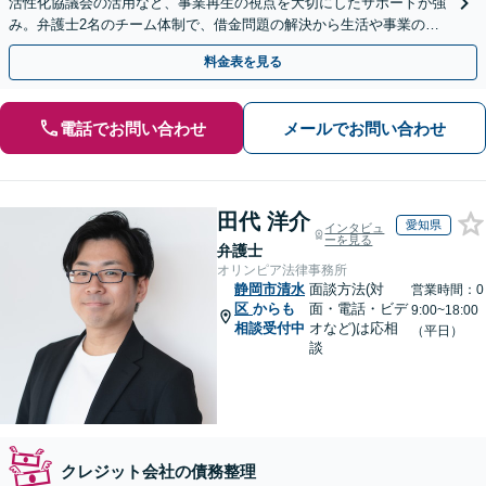
活性化協議会の活用など、事業再生の視点を大切にしたサポートが強
み。弁護士2名のチーム体制で、借金問題の解決から生活や事業の立
て直しまで丁寧に寄り添います。【法人・個人】
料金表を見る
電話でお問い合わせ
メールでお問い合わせ
田代 洋介
愛知県
インタビュ
ーを見る
弁護士
オリンピア法律事務所
静岡市清水
面談方法(対
営業時間：0
区
からも
面・電話・ビデ
9:00~18:00
相談受付中
オなど)は応相
（平日）
談
クレジット会社の債務整理