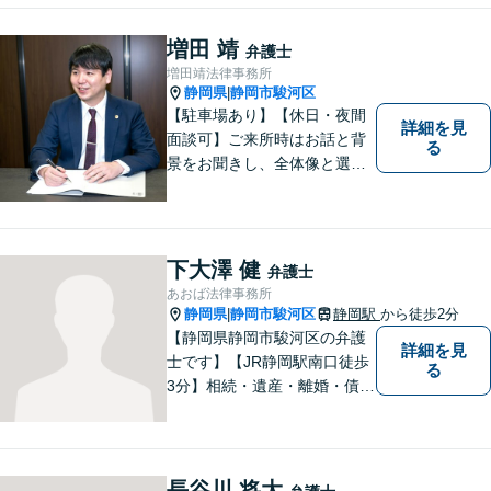
増田 靖
弁護士
増田靖法律事務所
静岡県
静岡市駿河区
|
【駐車場あり】【休日・夜間
詳細を見
面談可】ご来所時はお話と背
る
景をお聞きし、全体像と選択
肢が見えた上で、ご本人が納
得いくようお伝えするよう努
めています。お気軽にご相談
ください。
下大澤 健
弁護士
あおば法律事務所
静岡県
静岡市駿河区
静岡駅
から徒歩2分
|
【静岡県静岡市駿河区の弁護
詳細を見
士です】【JR静岡駅南口徒歩
る
3分】相続・遺産・離婚・債務
整理・交通事故・不動産取引
などの個人に関わる問題や契
約・商取引・債権回収・事業
整理など企業に関わる問題を
長谷川 将大