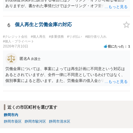
ありますが、書かれた事情だけではクーリング・オフ要件を満たして
いるかどうか（そもそも特定継続的役務提供契約に該当するかどう
か）が不明です。仮に特定継続的役務提供契約に該当する場合には、
クーリング・オフができない場合でも中途解約は可能ですが、この点
6
個人再生と労働金庫の対応
も含めて、最寄りの消費生活センターで詳しい資料をもとに相談して
いただいた方がよいでしょう。
#クレジット会社
#個人再生
#多重債務
#リボ払い
#銀行借り入れ
#個人・プライベート
2026年7月10日
役にたった
1
匿名A
弁護士
労働金庫については、事案によっては再生計画に不同意という対応は
あるとされていますが、全件一律に不同意としているわけではなく、
個別事案によると思います。また、労働金庫の借入金が再生債権の総
額の過半数を超えていない場合には、不同意でも過度に気にする必要
はありません。労働金庫には、書面決議への同意について確認や根回
しをしておけば、問題にならないことも少なくないのではないかと思
います。個人再生の経験豊富な弁護士へ相談されればよいと思いま
近くの市区町村を選び直す
す。
静岡市内
静岡市葵区
静岡市駿河区
静岡市清水区