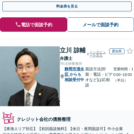
料金表を見る
電話で面談予約
メールで面談予約
立川 諒輔
愛知県
インタビュ
ーを見る
弁護士
TK法律事務所
静岡市清水
面談方法(対
営業時間：1
区
からも
面・電話・ビデ
0:00~18:00
相談受付中
オなど)は応相
（平日）
談
クレジット会社の債務整理
【東海エリア対応】【初回面談無料】【休日・夜間面談可】中小企業