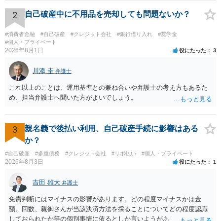
2
自己破産中に不用品を売却しても問題ないか？
#消費者金融
#自己破産
#クレジット会社
#銀行借り入れ
#奨学金
#個人・プライベート
2026年8月1日
役にたった
3
川添 圭
弁護士
これ以上のことは、運用基準との兼ね合いや弁護士の考え方もあるた
め、担当弁護士へ聞いた方がよいでしょう。
3
親名義で後払い利用、自己破産手続に影響はある
か？
#自己破産
#多重債務
#クレジット会社
#リボ払い
#個人・プライベート
2026年8月3日
役にたった
1
吉田 雄大
弁護士
免責判断にはマイナスの影響があります。どの程度マイナスかは金
額、回数、親御さんが当該決済方法を採ることについてどの程度認識
しておられたか等の個別事情に依るとしか言いようがありません。 と