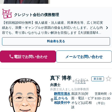
クレジット会社の債務整理
【初回相談60分無料】個人破産・法人破産、民事再生等、広く対応実
績あり。浪費・ギャンブルが原因の借金も対応いたします。どんな内
容でも、寄り添いながらより良い解決を目指します【大須観音駅4
分】【土日祝対応可】
料金表を見る
電話でお問い合わせ
メールでお問い合わせ
真下 博孝
東京都
インタビュ
ーを見る
弁護士
弁護士法人ましも法律事務所
静岡市清水
面談方法(対
営業時間：0
区
からも
面・電話・ビデ
8:00~21:00
相談受付中
オなど)は応相
（平日）
談