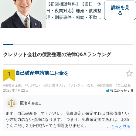
書チェック」
【初回相談無料】【当日・休
詳細を見
日・夜間対応】離婚・債務整
る
理・刑事事件・相続・不動産
問題・交通事故等、多数の解
決実績あり。お悩みに真摯に
向き合うことを心がけていま
す。法人・個人事業主の事業
再建・債務整理の問題解決に
クレジット会社の債務整理の法律Q&Aランキング
自信があります。
1
自己破産申請前にお金を
#消費者金融
#リボ払い
#銀行借り入れ
#クレジット会社
#多重債務
#自己破産
2026年7月22日
役にたった
8
匿名A
弁護士
まず、自己破産をしてください。 免責決定が確定すれば自然債務とい
う強制力のない債務になります。 つまり、免責確定後であれば、お姉
さんにだけ２万円支払っても問題ありません。