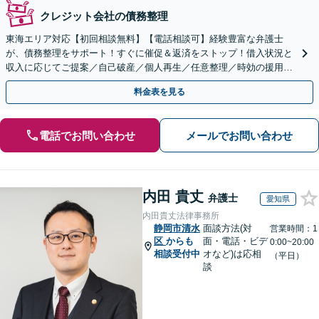
クレジット会社の債務整理
東海エリア対応【初回相談無料】【電話相談可】経験豊富な弁護士
が、債務整理をサポート！すぐに催促＆返済をストップ！借入状況と
収入に応じてご提案／自己破産／個人再生／任意整理／時効の援用に
関するご相談も可能【完全個室】【メール予約可】
料金表を見る
電話でお問い合わせ
メールでお問い合わせ
内田 貴丈
弁護士
愛知県
内田貴丈法律事務所
静岡市清水
面談方法(対
営業時間：1
区
からも
面・電話・ビデ
0:00~20:00
相談受付中
オなど)は応相
（平日）
談