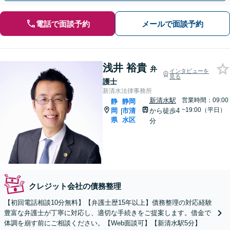
電話で面談予約
メールで面談予約
浅井 裕貴
弁
インタビューを
見る
護士
新清水法律事務所
新清水駅
営業時間：09:00
静
静岡
~19:00（平日）
岡
市清
から徒歩4
|
県
水区
分
クレジット会社の債務整理
【初回電話相談10分無料】【弁護士歴15年以上】債務整理の対応経験
豊富な弁護士が丁寧に対応し、適切な手続きをご提案します。借金で
体調を崩す前にご相談ください。【Web面談可】【新清水駅5分】