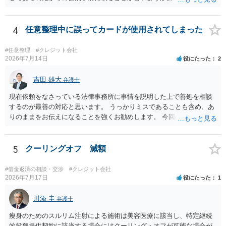
もあれ、依頼しておられる弁護士さんに直ちに具体的状況をお伝えに
なって相談し、善後策を考えることをお勧めします。
4
任意整理中に誤ってカードが使用されてしまった
#任意整理
#クレジット会社
2026年7月14日
役にたった
2
吉田 雄大
弁護士
現在依頼をなさっている法律事務所に事情を説明した上で善処を相談
するのが最善の対応と思います。 うっかりミスであることも含め、あ
りのままをお伝えになることを強くお勧めします。 今回のできごとだ
けで辞任に至るか否かは弁護士次第というほかありませんが、説明は
早ければ早いほどいいのは間違いありません。 ご健闘をお祈りいたし
ます。
5
クーリングオフ 減額
#借金返済の相談・交渉
#クレジット会社
2026年7月17日
役にたった
1
川添 圭
弁護士
痩身のためのスルリム注射による施術は美容医療に該当し、特定継続
的役務提供契約に該当する場合にはクーリング・オフが可能な場合が