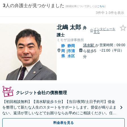
3
人の弁護士が見つかりました
(検索結果について詳しくは
こちら
)
3件中 1-3件を表示
北嶋 太郎
弁
インタビューを
見る
護士
ミモザ法律事務所
清水駅
か
営業時間：09:00
静
静岡
~21:00（平日）
岡
市清
ら徒歩5
|
県
水区
分
クレジット会社の債務整理
【初回相談無料】【清水駅徒歩５分】【当日/夜間/土日予約可】借金
を整理して新たな人生のスタートをサポートします。督促が鳴り止ま
ない、返済が苦しいなどでお困りならお早めにご相談ください。任意
整理・個人再生・個人/法人破産などにより解決します。
料金表を見る