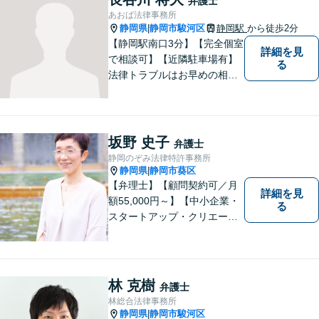
弁護士
幅広く取り扱っております。
あおば法律事務所
どうぞお気軽にご相談くださ
静岡県
静岡市駿河区
静岡駅
から徒歩2分
|
い。
【静岡駅南口3分】【完全個室
詳細を見
で相談可】【近隣駐車場有】
る
法律トラブルはお早めの相談
が納得のいく解決への第一歩
です。ご相談にお越しくださ
った方々が、お話しやすい環
境を整えておりますのでぜひ
坂野 史子
弁護士
お気軽にご相談ください。
静岡のぞみ法律特許事務所
静岡県
静岡市葵区
|
【弁理士】【顧問契約可／月
詳細を見
額55,000円～】【中小企業・
る
スタートアップ・クリエータ
ー支援】契約書チェックや知
的財産権に関する企業法務サ
ポート。「特許、意匠、商
標、著作権、不正競争防止法
林 克樹
弁護士
の専門知識・経験豊富」「リ
林総合法律事務所
ーガルフォースの高精度契約
静岡県
静岡市駿河区
|