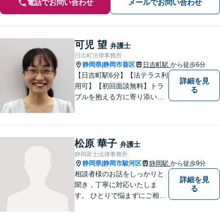
電話でお問い合わせ
メールでお問い合わせ
可児 望
弁護士
日出町法律事務所
静岡県
静岡市葵区
日吉町駅
から徒歩6分
|
【日吉町駅6分】【法テラス利
詳細を見
用可】【初回面談無料】トラ
る
ブルを抱える方に寄り添い、
その方に合った法的サービス
を提供します。お気軽にご相
談ください。
松原 華子
弁護士
静岡富士法律事務所
静岡県
静岡市駿河区
静岡駅
から徒歩9分
|
相談者様のお話をしっかりと
詳細を見
聞き，丁寧に対応いたしま
る
す。 ひとりで悩まずにご相談
ください。