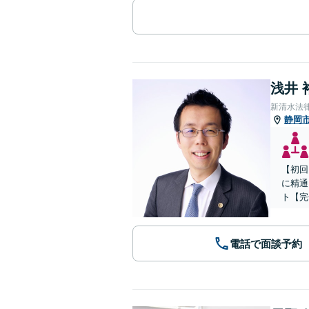
浅井 
新清水法
静岡
【初回
に精通
ト【完
電話で面談予約