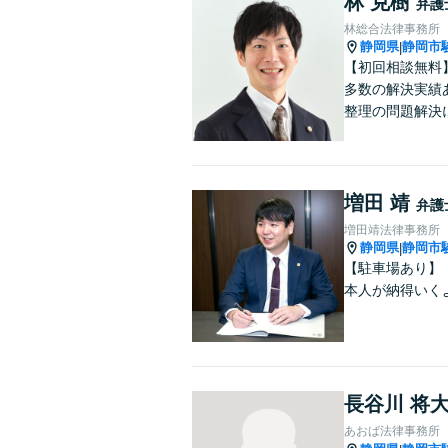
林 克樹
弁護
林総合法律事務所
静岡県
静岡市
|
【初回相談無料
多数の解決実績
整理の問題解決
増田 靖
弁護
増田靖法律事務所
静岡県
静岡市
|
【駐車場あり】
本人が納得いく
長谷川 将
あおば法律事務所