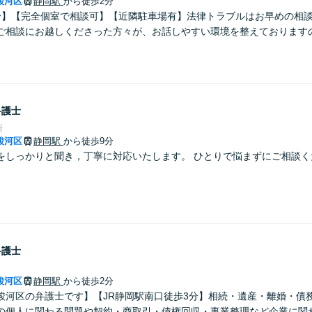
駿河区
静岡駅
から徒歩2分
分】【完全個室で相談可】【近隣駐車場有】法律トラブルはお早めの相
ご相談にお越しくださった方々が、お話しやすい環境を整えております
弁護士
所
駿河区
静岡駅
から徒歩9分
をしっかりと聞き，丁寧に対応いたします。 ひとりで悩まずにご相談く
弁護士
駿河区
静岡駅
から徒歩2分
駿河区の弁護士です】【JR静岡駅南口徒歩3分】相続・遺産・離婚・債
の個人に関わる問題や契約・商取引・債権回収・事業整理など企業に関