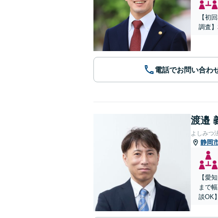
【初回
調査】
電話でお問い合わ
渡邉 
よしみつ
静岡
【愛知
まで幅
談OK