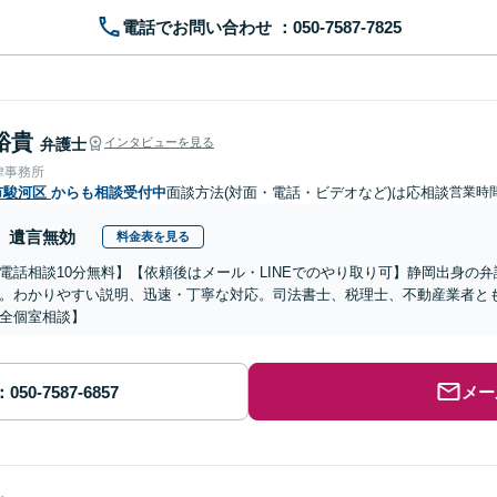
電話でお問い合わせ
裕貴
弁護士
インタビューを見る
律事務所
市駿河区
からも相談受付中
面談方法(対面・電話・ビデオなど)は応相談
営業時
遺言無効
料金表を見る
電話相談10分無料】【依頼後はメール・LINEでのやり取り可】静岡出身の
。わかりやすい説明、迅速・丁寧な対応。司法書士、税理士、不動産業者と
全個室相談】
メー