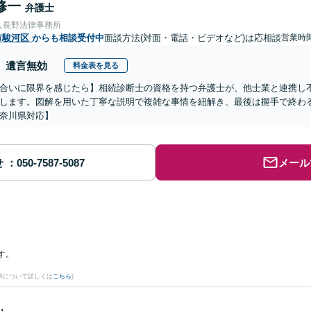
修一
弁護士
人長野法律事務所
市駿河区
からも相談受付中
面談方法(対面・電話・ビデオなど)は応相談
営業時間
遺言無効
料金表を見る
合いに限界を感じたら】相続診断士の資格を持つ弁護士が、他士業と連携し
します。図解を用いた丁寧な説明で複雑な事情を紐解き、最後は握手で終わ
奈川県対応】
せ
メール
す。
果について詳しくは
こちら
)