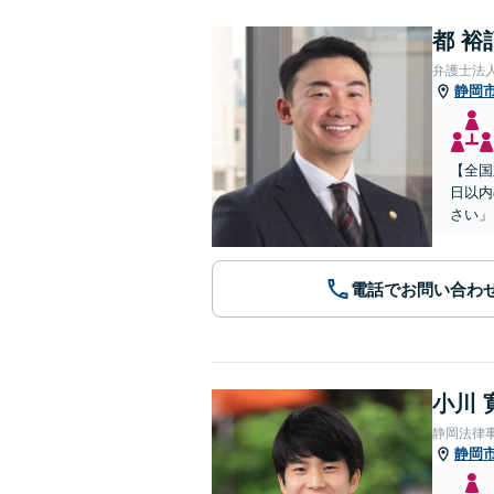
都 裕
弁護士法
静岡
【全国
日以内
さい」
電話でお問い合わ
小川 
静岡法律
静岡