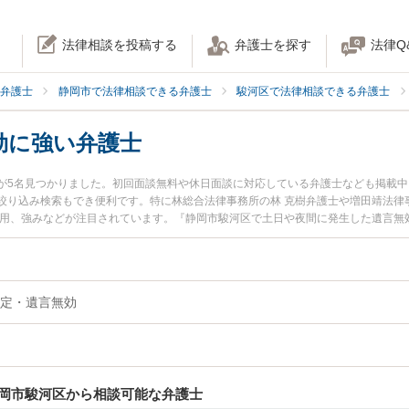
法律相談を投稿する
弁護士を探す
法律Q
弁護士
静岡市で法律相談できる弁護士
駿河区で法律相談できる弁護士
効に強い弁護士
が5名見つかりました。初回面談無料や休日面談に対応している弁護士なども掲載
絞り込み検索もでき便利です。特に林総合法律事務所の林 克樹弁護士や増田靖法律
費用、強みなどが注目されています。『静岡市駿河区で土日や夜間に発生した遺言無
弁護士を検索したい』『初回相談無料で遺言無効を法律相談できる静岡市駿河区内
定・遺言無効
岡市駿河区から相談可能な弁護士