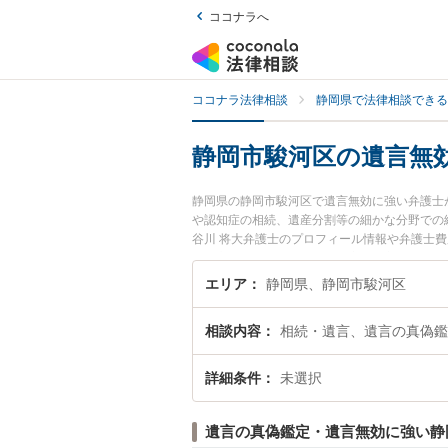
ココナラへ
ココナラ法律相談
静岡県で法律相談できる
静岡市駿河区の遺言無
静岡県の静岡市駿河区で遺言無効に強い弁護士
や認知症の相続、遺産分割等の細かな分野での
谷川 将大弁護士のプロフィール情報や弁護士
『遺言無効のトラブル解決の実績豊富な近くの
者さんにおすすめです。
エリア
静岡県、静岡市駿河区
相談内容
相続・遺言、遺言の真偽鑑
詳細条件
未選択
遺言の真偽鑑定・遺言無効に強い静