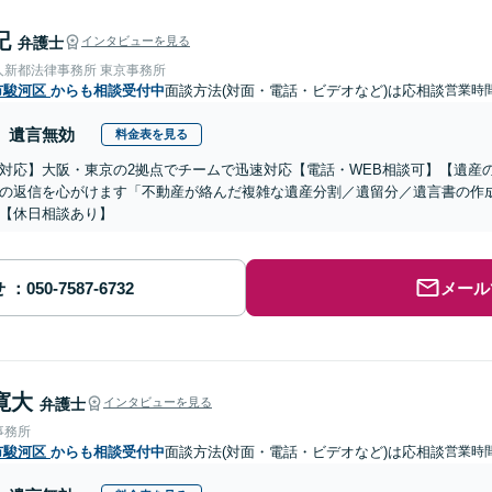
記
弁護士
インタビューを見る
人新都法律事務所 東京事務所
市駿河区
からも相談受付中
面談方法(対面・電話・ビデオなど)は応相談
営業時間
遺言無効
料金表を見る
対応】大阪・東京の2拠点でチームで迅速対応【電話・WEB相談可】【遺産
の返信を心がけます「不動産が絡んだ複雑な遺産分割／遺留分／遺言書の作
【休日相談あり】
せ
メール
寛大
弁護士
インタビューを見る
事務所
市駿河区
からも相談受付中
面談方法(対面・電話・ビデオなど)は応相談
営業時