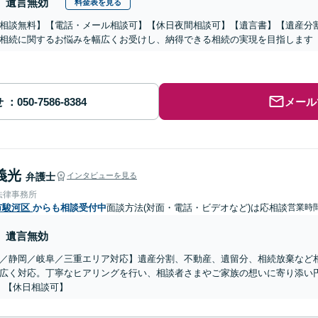
遺言無効
料金表を見る
相談無料】【電話・メール相談可】【休日夜間相談可】【遺言書】【遺産分
相続に関するお悩みを幅広くお受けし、納得できる相続の実現を目指します
せ
メール
義光
弁護士
インタビューを見る
法律事務所
市駿河区
からも相談受付中
面談方法(対面・電話・ビデオなど)は応相談
営業時
遺言無効
／静岡／岐阜／三重エリア対応】遺産分割、不動産、遺留分、相続放棄など
広く対応。丁寧なヒアリングを行い、相談者さまやご家族の想いに寄り添い
】【休日相談可】