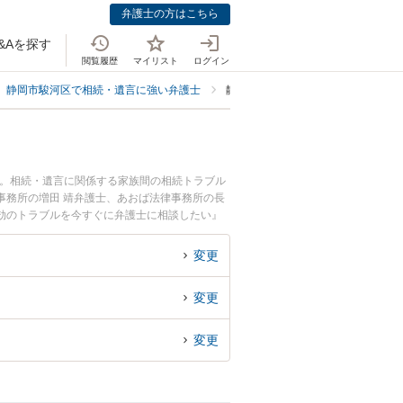
弁護士の方はこちら
&Aを探す
閲覧履歴
マイリスト
ログイン
静岡市駿河区で相続・遺言に強い弁護士
静岡市駿河区で遺言の真偽鑑定・遺
中。相続・遺言に関係する家族間の相続トラブル
事務所の増田 靖弁護士、あおば法律事務所の長
効のトラブルを今すぐに弁護士に相談したい』
の弁護士に相談予約したい』などでお困りの相談
変更
変更
変更