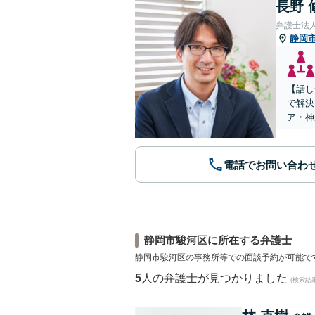
長野 
弁護士法
静岡
【話し
で解決
ア・神
電話でお問い合わ
静岡市駿河区に所在する弁護士
静岡市駿河区の事務所等での面談予約が可能で
5
人の弁護士が見つかりました
(検索結