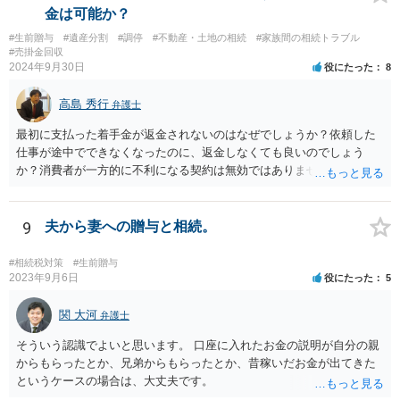
金は可能か？
#生前贈与
#遺産分割
#調停
#不動産・土地の相続
#家族間の相続トラブル
#売掛金回収
2024年9月30日
役にたった
8
高島 秀行
弁護士
最初に支払った着手金が返金されないのはなぜでしょうか？依頼した
仕事が途中でできなくなったのに、返金しなくても良いのでしょう
か？消費者が一方的に不利になる契約は無効ではありませんか？
着手金は、前の弁護士が倒れるまでにやった仕事に応じて清算する義
務があると思います。 倒れた弁護士が所属する弁護士会に相談さ
れた方がよいと思います。 倒れた弁護士は脳梗塞で倒れたようで
9
夫から妻への贈与と相続。
すが、 判断能力があり、復代理を倒れた弁護士の判断で復代理を
選任したのか 即ち、復代理人の選任は有効なのかという問題もあ
#相続税対策
#生前贈与
ると思います。
2023年9月6日
役にたった
5
関 大河
弁護士
そういう認識でよいと思います。 口座に入れたお金の説明が自分の親
からもらったとか、兄弟からもらったとか、昔稼いだお金が出てきた
というケースの場合は、大丈夫です。