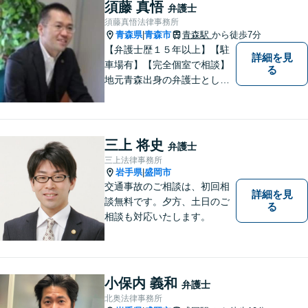
い。 皆様が抱えている問題に
須藤 真悟
弁護士
真摯に向き合い、ともに解決
須藤真悟法律事務所
いたします。
青森県
青森市
青森駅
から徒歩7分
|
【弁護士歴１５年以上】【駐
詳細を見
車場有】【完全個室で相談】
る
地元青森出身の弁護士とし
て、相談にお越しくださった
方々が、平穏な日常を取り戻
すことができるように、迅速
に、そして真剣に取り組みま
三上 将史
弁護士
す。皆様が安心して相談でき
三上法律事務所
るような雰囲気づくりを行な
岩手県
盛岡市
|
っています。
交通事故のご相談は、初回相
詳細を見
談無料です。夕方、土日のご
る
相談も対応いたします。
小保内 義和
弁護士
北奥法律事務所