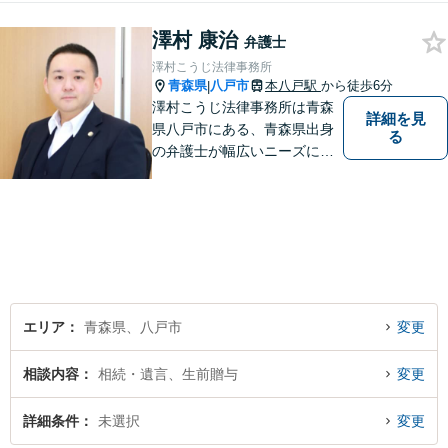
します。お困りの方はぜひご
相談ください。
澤村 康治
弁護士
澤村こうじ法律事務所
青森県
八戸市
本八戸駅
から徒歩6分
|
澤村こうじ法律事務所は青森
詳細を見
県八戸市にある、青森県出身
る
の弁護士が幅広いニーズにお
応えするアットホームな法律
事務所です。
エリア
青森県、八戸市
変更
相談内容
相続・遺言、生前贈与
変更
詳細条件
未選択
変更