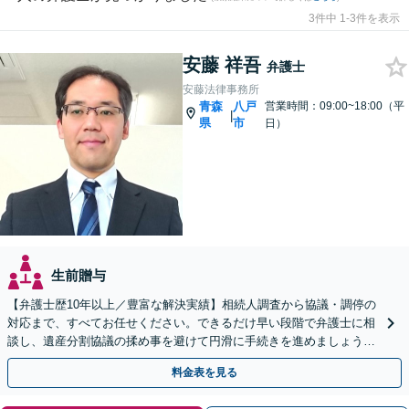
3件中 1-3件を表示
安藤 祥吾
弁護士
安藤法律事務所
青森
八戸
営業時間：09:00~18:00（平
|
県
市
日）
生前贈与
【弁護士歴10年以上／豊富な解決実績】相続人調査から協議・調停の
対応まで、すべてお任せください。できるだけ早い段階で弁護士に相
談し、遺産分割協議の揉め事を避けて円滑に手続きを進めましょう
【秘密厳守】【完全個室対応】【休日・夜間相談あり】
料金表を見る