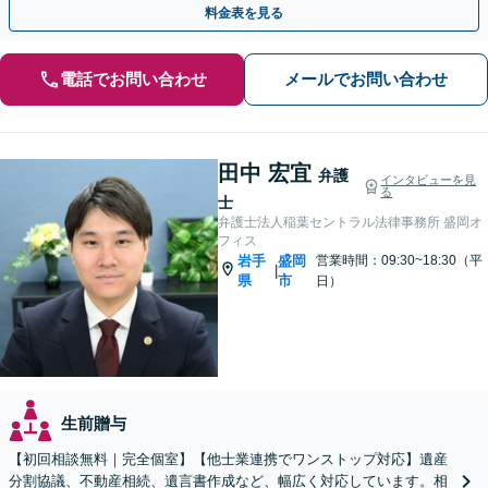
料金表を見る
電話でお問い合わせ
メールでお問い合わせ
田中 宏宜
弁護
インタビューを見
る
士
弁護士法人稲葉セントラル法律事務所 盛岡オ
フィス
岩手
盛岡
営業時間：09:30~18:30（平
|
県
市
日）
生前贈与
【初回相談無料｜完全個室】【他士業連携でワンストップ対応】遺産
分割協議、不動産相続、遺言書作成など、幅広く対応しています。相