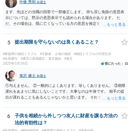
中條 秀和
弁護士
まず、先ほどの当職の回答で一部修正します。 持ち戻し免除の意思表
示については、黙示の意思表示でも認められる場合があります。 た
だ、その場合は、既に亡くなっている方の意思を推定することになり
ますので、なかなか立証のハードルは高いと思われます。それゆえ、
持ち戻し免除の意思表示は書面で明確にしておいていただくべきとい
う結論は変わりません。 誤解を与えるような回答でした。失礼しまし
5
提出期限を守らないのは良くあること？
た。 文言については、「〇〇に対する生前贈与による特別受益の持ち
戻しをすべて免除する」というのがオーソドックスなものですが、ご
#家族間の相続トラブル
#不動産・土地の相続
#相続トラブルの代理交渉
心配ならば、弁護士のところに行って、特別受益となりそうな贈与に
#生前贈与
#遺言の真偽鑑定・遺言無効
#遺言
2025年3月26日
役にたった
11
ついて説明した上で、適切な文言についてご相談してみてはいかがで
しょうか。
鬼沢 健士
弁護士
①与えません。 ②一般的によくあります。珍しくありません。 ③期限
遅れをあまりに気にしないことです。大事なのは中身です。 相手の提
出が遅れることもあるんじゃないかと思います。 それでもあなた有利
にはなりません。
6
子供を相続から外しつつ友人に財産を譲る方法の
法的有効性は？
#生前贈与
#相続税対策
#家族間の相続トラブル
#遺産分割