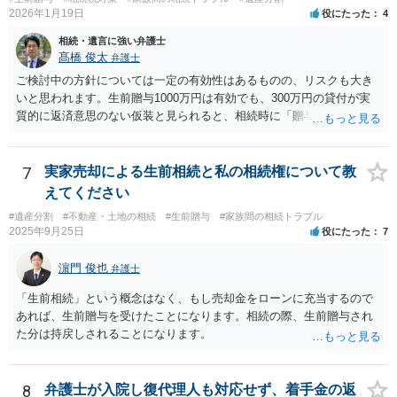
2026年1月19日
役にたった
4
相続・遺言に強い弁護士
髙橋 俊太
弁護士
ご検討中の方針については一定の有効性はあるものの、リスクも大き
いと思われます。生前贈与1000万円は有効でも、300万円の貸付が実
質的に返済意思のない仮装と見られると、相続時に「贈与」と評価さ
れ、子から遺留分侵害額請求を受ける可能性があります。 その他の方
法として考えられるものとしては、 ①信託（家族信託・目的信託） 財
産を信託口に移し、受託者（信頼できる友人や専門職）に管理させ、
7
実家売却による生前相続と私の相続権について教
・生存中はあなたの生活費・介護費に優先充当 ・残余を友人や慈善団
えてください
体へ と使途を厳格に指定。相続ではなく信託帰属になるため、子の関
#遺産分割
#不動産・土地の相続
#生前贈与
#家族間の相続トラブル
与を大きく排除できます。 ②遺言＋生命保険の組合せ 生活資金は手元
2025年9月25日
役にたった
7
に残し、余剰資金で受取人を友人・団体にした保険を活用。保険金は
相続財産とは別枠で、遺留分対策にも有効と思われます。 ③負担付死
濵門 俊也
弁護士
因贈与 「介護・見守り等を条件に、死亡時に財産を渡す」契約。条件
不履行なら無効にでき、老後の安心を担保できます。 ④ 寄附予約＋解
「生前相続」という概念はなく、もし売却金をローンに充当するので
除条件 慈善団体への寄附を予約しつつ、資金不足時は解除できる条項
あれば、生前贈与を受けたことになります。相続の際、生前贈与され
を設定。 などがあり得るかと思われます。
た分は持戻しされることになります。
8
弁護士が入院し復代理人も対応せず、着手金の返