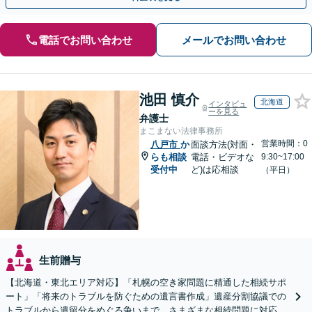
電話でお問い合わせ
メールでお問い合わせ
池田 慎介
北海道
インタビュ
ーを見る
弁護士
まこまない法律事務所
営業時間：0
八戸市
か
面談方法(対面・
らも相談
電話・ビデオな
9:30~17:00
受付中
ど)は応相談
（平日）
生前贈与
【北海道・東北エリア対応】「札幌の空き家問題に精通した相続サポ
ート」「将来のトラブルを防ぐための遺言書作成」遺産分割協議での
トラブルから遺留分をめぐる争いまで、さまざまな相続問題に対応し