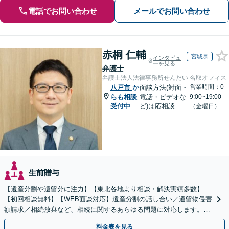
電話でお問い合わせ
メールでお問い合わせ
赤桐 仁輔
宮城県
インタビュ
ーを見る
弁護士
弁護士法人法律事務所せんだい 名取オフィス
営業時間：0
八戸市
か
面談方法(対面・
らも相談
電話・ビデオな
9:00~19:00
受付中
ど)は応相談
（金曜日）
生前贈与
【遺産分割や遺留分に注力】【東北各地より相談・解決実績多数】
【初回相談無料】【WEB面談対応】遺産分割の話し合い／遺留物侵害
額請求／相続放棄など、相続に関するあらゆる問題に対応します。ご
事情やご意向を丁寧にお聞きし、有利な解決を目指します
料金表を見る