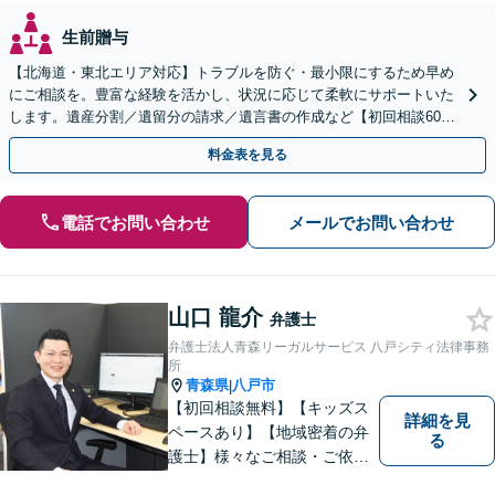
生前贈与
【北海道・東北エリア対応】トラブルを防ぐ・最小限にするため早め
にご相談を。豊富な経験を活かし、状況に応じて柔軟にサポートいた
します。遺産分割／遺留分の請求／遺言書の作成など【初回相談60分
無料】【オンライン相談可能】
料金表を見る
電話でお問い合わせ
メールでお問い合わせ
山口 龍介
弁護士
弁護士法人青森リーガルサービス 八戸シティ法律事務
所
青森県
八戸市
|
【初回相談無料】【キッズス
詳細を見
ペースあり】【地域密着の弁
る
護士】様々なご相談・ご依頼
案件に迅速・丁寧に対応いた