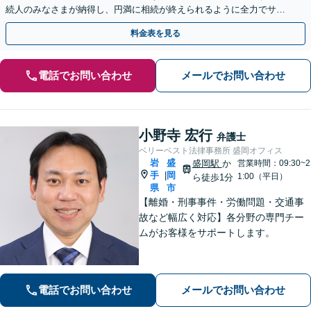
続人のみなさまが納得し、円満に相続が終えられるように全力でサポ
ートいたします。ぜひご相談ください。【WEB面談可】
料金表を見る
電話でお問い合わせ
メールでお問い合わせ
小野寺 宏行
弁護士
ベリーベスト法律事務所 盛岡オフィス
岩
盛
盛岡駅
か
営業時間：09:30~2
手
岡
|
1:00（平日）
ら徒歩1分
県
市
【離婚・刑事事件・労働問題・交通事
故など幅広く対応】各分野の専門チー
ムがお客様をサポートします。
電話でお問い合わせ
メールでお問い合わせ