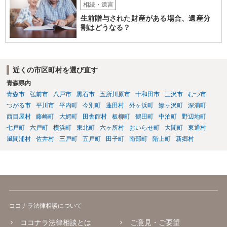
相続・遺言
生前贈与された財産がある場合、遺産分
割はどうなる？
近くの市区町村を選び直す
青森県内
青森市
弘前市
八戸市
黒石市
五所川原市
十和田市
三沢市
むつ市
つがる市
平川市
平内町
今別町
蓬田村
外ヶ浜町
鰺ヶ沢町
深浦町
西目屋村
藤崎町
大鰐町
田舎館村
板柳町
鶴田町
中泊町
野辺地町
七戸町
六戸町
横浜町
東北町
六ヶ所村
おいらせ町
大間町
東通村
風間浦村
佐井村
三戸町
五戸町
田子町
南部町
階上町
新郷村
ココナラ法律相談について
ココナラ法律相談とは
ご意見・ご要望