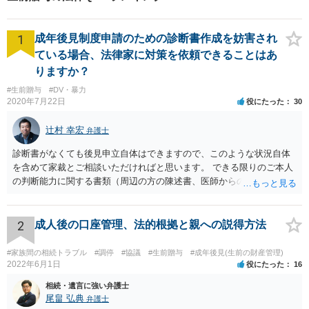
1
成年後見制度申請のための診断書作成を妨害され
ている場合、法律家に対策を依頼できることはあ
りますか？
#生前贈与
#DV・暴力
2020年7月22日
役にたった
30
辻村 幸宏
弁護士
診断書がなくても後見申立自体はできますので、このような状況自体
を含めて家裁とご相談いただければと思います。 できる限りのご本人
の判断能力に関する書類（周辺の方の陳述書、医師からの聴取書等）
を整え、家裁の鑑定を経る前提で鑑定費用の予納金を用意し、申立て
をしていただければそこから先は進むのではないかと存じます。 ま
た、Aさんの意向を酌みすぎるあまりに後見申立ができない状況にして
2
成人後の口座管理、法的根拠と親への説得方法
いる施設の問題もありますので、当該地域の地域包括支援センターに
ご相談されるのもひとつの方法です。
#家族間の相続トラブル
#調停
#協議
#生前贈与
#成年後見(生前の財産管理)
2022年6月1日
役にたった
16
相続・遺言に強い弁護士
尾畠 弘典
弁護士