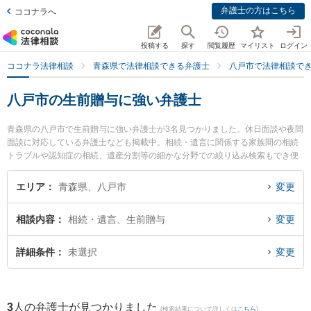
弁護士の方はこちら
ココナラへ
投稿する
探す
閲覧履歴
マイリスト
ログイン
ココナラ法律相談
青森県で法律相談できる弁護士
八戸市で法律相談で
八戸市の生前贈与に強い弁護士
青森県の八戸市で生前贈与に強い弁護士が3名見つかりました。休日面談や夜間
面談に対応している弁護士なども掲載中。相続・遺言に関係する家族間の相続
トラブルや認知症の相続、遺産分割等の細かな分野での絞り込み検索もでき便
利です。特に安藤法律事務所の安藤 祥吾弁護士や弁護士法人青森リーガルサー
ビス 八戸シティ法律事務所の山口 龍介弁護士、澤村こうじ法律事務所の澤村
エリア
青森県、八戸市
変更
康治弁護士のプロフィール情報や弁護士費用、強みなどが注目されています。
『八戸市で土日や夜間に発生した生前贈与のトラブルを今すぐに弁護士に相談
相談内容
相続・遺言、生前贈与
変更
したい』『生前贈与のトラブル解決の実績豊富な近くの弁護士を検索したい』
『初回相談無料で生前贈与を法律相談できる八戸市内の弁護士に相談予約した
い』などでお困りの相談者さんにおすすめです。
詳細条件
未選択
変更
3
人の弁護士が見つかりました
(検索結果について詳しくは
こちら
)