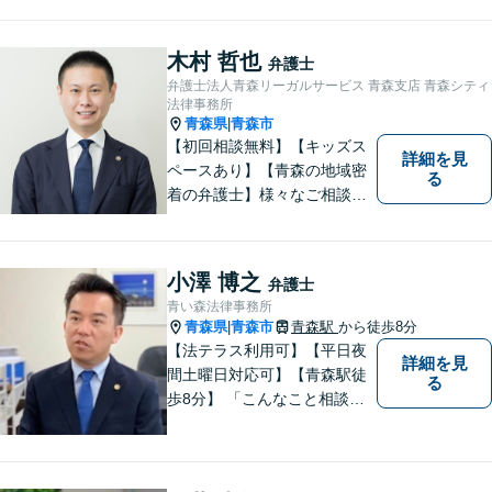
木村 哲也
弁護士
弁護士法人青森リーガルサービス 青森支店 青森シティ
法律事務所
青森県
青森市
|
【初回相談無料】【キッズス
詳細を見
ペースあり】【青森の地域密
る
着の弁護士】様々なご相談・
ご依頼案件に迅速・丁寧に対
応いたします。
小澤 博之
弁護士
青い森法律事務所
青森県
青森市
青森駅
から徒歩8分
|
【法テラス利用可】【平日夜
詳細を見
間土曜日対応可】【青森駅徒
る
歩8分】 「こんなこと相談し
ていいのだろうか」とお思い
の方、大丈夫です。どのよう
なお悩みでもご相談くださ