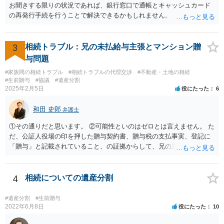
お聞きする限りの状況であれば、銀行窓口で通帳とキャッシュカード
の再発行手続を行うことで解決できるかもしれません。
3
相続トラブル：兄の未払給与主張とマンション贈
与問題
#家族間の相続トラブル
#相続トラブルの代理交渉
#不動産・土地の相続
#生前贈与
#協議
#遺産分割
2025年2月5日
役にたった
6
和田 史郎
弁護士
①その通りだと思います。 ②可能性といのはゼロとは言えません。 た
だ、公証人役場の印を押した贈与契約書、贈与税の支払事実、登記に
「贈与」と記載されていること、の証拠からして、兄の主張は通らな
いようには思います。 ③④その通りだと思います。 話し合いで折り合
わなければ、遺産分割調停を申し立てて進めるのがベターのような気
がしますね。
4
相続についての遺産分割
#遺産分割
#生前贈与
2022年6月8日
役にたった
10