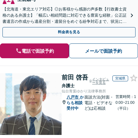
【北海道・東北エリア対応】◎お客様から感謝の声多数【行政書士資
格のある弁護士】「幅広い相続問題に対応できる豊富な経験」公正証
書遺言の作成から遺産分割・遺留分をめぐる紛争対応まで、状況に応
じた最適な方法をご提案します【夜間相談可】
料金表を見る
電話で面談予約
メールで面談予約
前田 啓吾
宮城県
インタビュ
ーを見る
弁護士
仙台青葉ゆかり法律事務所
営業時間：1
八戸市
か
面談方法(対面・
らも相談
電話・ビデオな
0:00~21:00
受付中
ど)は応相談
（平日）