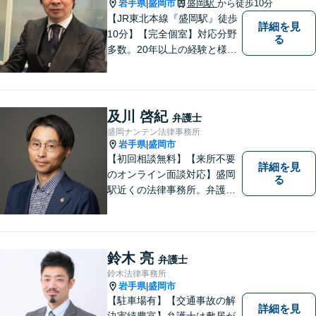
岩手県
盛岡市
盛岡駅
から徒歩10分
|
【JR東北本線『盛岡駅』徒歩
詳細を見
10分】【完全個室】対応分野
る
多数。20年以上の経験と様々
な分野での膨大な実績を活か
し「貴方に会えて良かった」
と感じていただける最善の解
決を目指します。 お気軽にご
及川 啓紀
弁護士
お相談ください。
盛岡ナンテン法律事務所
岩手県
盛岡市
|
【初回相談無料】【来所不要
詳細を見
のオンライン面談対応】盛岡
る
駅近くの法律事務所。弁護士
歴10年以上、離婚問題・相
続・労働・刑事事件等幅広く
対応が可能です。可能な限り
専門用語は避け、依頼者様が
鈴木 亮
弁護士
理解しやすい対応を心がけて
鈴木法律事務所
います。【土日祝・時間外対
岩手県
盛岡市
|
応可】
【駐車場有】【交通事故の解
詳細を見
決実績豊富】弁護士は敷居が