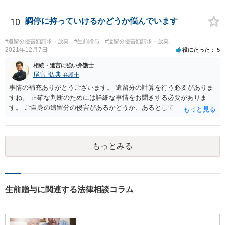
10
調停に持っていけるかどうか悩んでいます
#遺留分侵害額請求・放棄
#生前贈与
#遺留分侵害額請求・放棄
2021年12月7日
役にたった
5
相続・遺言に強い弁護士
尾畠 弘典
弁護士
事情の補充ありがとうございます。 遺留分の計算を行う必要がありま
すね。 正確な判断のためには詳細な事情をお聞きする必要がありま
す。 ご自身の遺留分の侵害があるかどうか、あるとしてどの程度の金
額となるかを正確に把握されたいのであれば、一度お近くの弁護士に
相談されるのが良いと思います。
もっとみる
生前贈与に関連する法律相談コラム