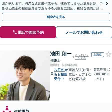
形があります。円満な遺言書作成から、揉めてしまった遺産分割、予
期せぬ借金の相続放棄まであらゆるお悩みに対応。複雑な感情が絡む
相続トラブルもまずはご相談ください。WEB面談可。
料金表を見る
電話で面談予約
メールでお問い合わせ
池田 翔一
北海道
インタビュ
ーを見る
弁護士
池田翔一法律事務所
営業時間：0
八戸市
か
面談方法(対面・
らも相談
電話・ビデオな
9:00~18:00
受付中
ど)は応相談
（平日）
生前贈与