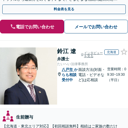
ています「アクセス良好・WEB面談対応で安心の相談」
料金表を見る
電話でお問い合わせ
メールでお問い合わせ
鈴江 遼
北海道
インタビュー
を見る
弁護士
たいへい法律事務所
営業時間：0
八戸市
か
面談方法(対面・
らも相談
電話・ビデオな
9:30~19:30
受付中
ど)は応相談
（平日）
生前贈与
【北海道・東北エリア対応】【初回相談無料】相続はご家族の数だけ