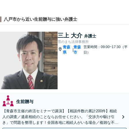
八戸市から近い生前贈与に強い弁護士
三上 大介
弁護士
雪のまち法律事務所
青森
青森
営業時間：09:00~17:30（平
|
県
市
日）
生前贈与
【青森市主催の終活セミナーで講演】【相談件数の累計200件】相続
人の調査／遺産相続のことならお任せください。「交渉力や駆け引
き」で問題を整理します！全国各地に相続人がいる場合／複雑な不動
産の相続にも対応【初回相談無料／当日・夜間可】