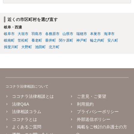
す。
近くの市区町村を選び直す
岐阜・西濃
岐阜市
大垣市
羽島市
各務原市
山県市
瑞穂市
本巣市
海津市
岐南町
笠松町
養老町
垂井町
関ケ原町
神戸町
輪之内町
安八町
揖斐川町
大野町
池田町
北方町
ココナラ法律相談について
ココナラ法律相談とは
ご意見・ご要望
法律Q&A
利用規約
法律相談コラム
プライバシーポリシー
ココナラとは
外部送信ポリシー
よくあるご質問
掲載をご検討の弁護士の方
へ