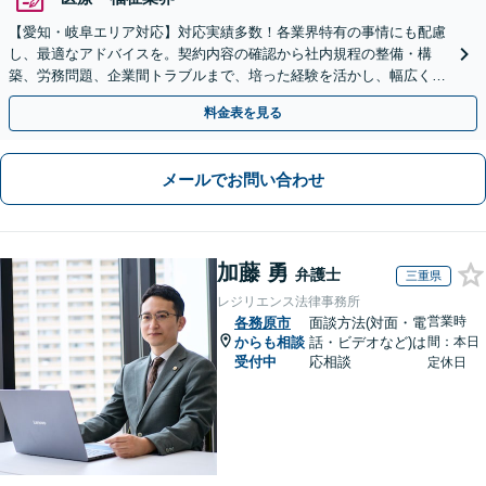
【愛知・岐阜エリア対応】対応実績多数！各業界特有の事情にも配慮
し、最適なアドバイスを。契約内容の確認から社内規程の整備・構
築、労務問題、企業間トラブルまで、培った経験を活かし、幅広く対
応いたします【オンライン面談OK（顧問締結後）】
料金表を見る
メールでお問い合わせ
加藤 勇
弁護士
三重県
レジリエンス法律事務所
営業時
各務原市
面談方法(対面・電
からも相談
話・ビデオなど)は
間：本日
受付中
応相談
定休日