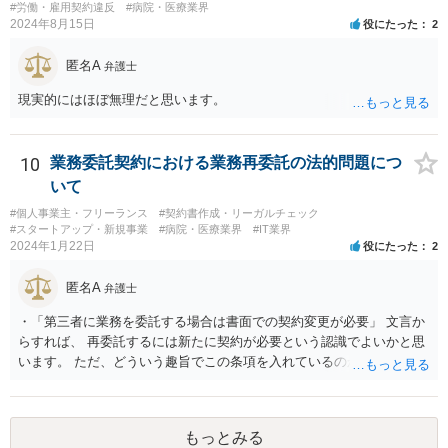
#労働・雇用契約違反
#病院・医療業界
2024年8月15日
役にたった
2
匿名A
弁護士
現実的にはほぼ無理だと思います。
10
業務委託契約における業務再委託の法的問題につ
いて
#個人事業主・フリーランス
#契約書作成・リーガルチェック
#スタートアップ・新規事業
#病院・医療業界
#IT業界
2024年1月22日
役にたった
2
匿名A
弁護士
・「第三者に業務を委託する場合は書面での契約変更が必要」 文言か
らすれば、 再委託するには新たに契約が必要という認識でよいかと思
います。 ただ、どういう趣旨でこの条項を入れているのかが少し気に
なります。 「書面による承諾を得ること」を条項としているものはよ
く目にします。 あえて契約変更という手続きを予定しているとなる
と、守秘条項との関係なのかもしれませんが、場合によっては、契約
もっとみる
条件（代金）の下方修正を考えてのものなのかという危惧はありま