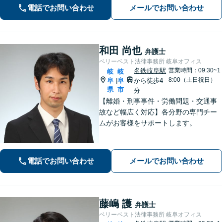
ひご相談ください【柔軟な費用体系】
電話でお問い合わせ
メールでお問い合わせ
和田 尚也
弁護士
ベリーベスト法律事務所 岐阜オフィス
名鉄岐阜駅
営業時間：09:30~1
岐
岐
8:00（土日祝日）
阜
阜
から徒歩4
|
県
市
分
【離婚・刑事事件・労働問題・交通事
故など幅広く対応】各分野の専門チー
ムがお客様をサポートします。
電話でお問い合わせ
メールでお問い合わせ
藤嶋 護
弁護士
ベリーベスト法律事務所 岐阜オフィス