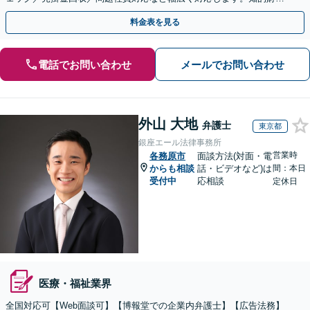
権の相談もお任せ！【顧問契約も受付中】【完全個室】
料金表を見る
電話でお問い合わせ
メールでお問い合わせ
外山 大地
弁護士
東京都
銀座エール法律事務所
営業時
各務原市
面談方法(対面・電
からも相談
話・ビデオなど)は
間：本日
受付中
応相談
定休日
医療・福祉業界
全国対応可【Web面談可】【博報堂での企業内弁護士】【広告法務】