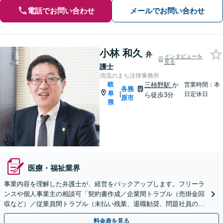
電話でお問い合わせ
メールでお問い合わせ
小林 和久
弁
インタビューを
見る
護士
清流のまち法律事務所
岐
三柿野駅
か
営業時間：本
各務
阜
|
日定休日
ら徒歩3分
原市
県
医療・福祉業界
事業内容を理解した弁護士が、経営をバックアップします。フリーラ
ンスや個人事業主の相談可「契約書作成／企業間トラブル（売掛金回
収など）／従業員間トラブル（未払い残業、退職勧奨、問題社員の対
応）／顧問契約ほか」
料金表を見る