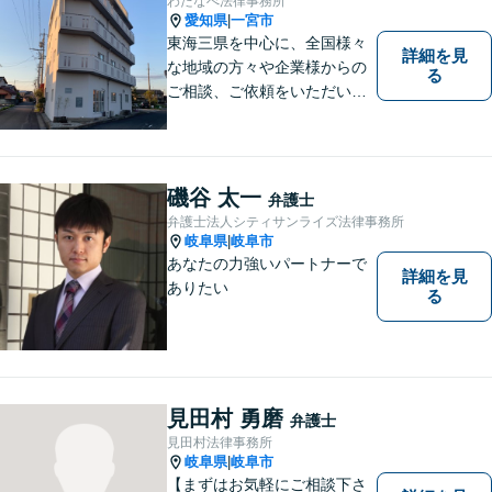
わたなべ法律事務所
密着型の法律事務所】
愛知県
一宮市
|
東海三県を中心に、全国様々
詳細を見
な地域の方々や企業様からの
る
ご相談、ご依頼をいただいて
おります。完全個室の相談
室、駐車場完備でお待ちして
おります。
磯谷 太一
弁護士
弁護士法人シティサンライズ法律事務所
岐阜県
岐阜市
|
あなたの力強いパートナーで
詳細を見
ありたい
る
見田村 勇磨
弁護士
見田村法律事務所
岐阜県
岐阜市
|
【まずはお気軽にご相談下さ