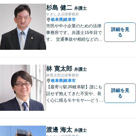
決への第一歩です。小さな問
杉島 健二
弁護士
題から大きな問題まで、お気
すぎしま法律事務所
軽にご相談ください。
岐阜県
岐阜市
|
市民や中小企業のための法律
詳細を見
事務所です。弁護士15年目で
る
す。 交通事故や相続などの相
談料は、初回無料です。 交通
事故などの民事事件や、相続
などの家事事件を解決してき
ました。特に交通事故では多
林 寛太郎
弁護士
くの後遺障害事故や死亡事故
林寛太郎法律事務所
を解決してきました。
岐阜県
岐阜市
|
【最寄り駅JR岐阜駅】誰にも
詳細を見
話せず抱えてきた不安や、長
る
く心に残るモヤモヤ──どうぞ
安心してお聞かせください。
あなたの想いに丁寧に寄り添
いながら、これからの一歩を
一緒に見つけていきます。
渡邊 海太
弁護士
【丁寧なヒアリング】【地域