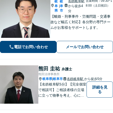
名鉄岐阜駅
営業時間：09:30~1
岐
岐
8:00（土日祝日）
阜
阜
から徒歩4
|
県
市
分
【離婚・刑事事件・労働問題・交通事
故など幅広く対応】各分野の専門チー
ムがお客様をサポートします。
電話でお問い合わせ
メールでお問い合わせ
熊田 圭祐
弁護士
熊田法律事務所
岐阜県
岐阜市
名鉄岐阜駅
から徒歩5分
|
【名鉄岐阜駅5分】【完全個室
詳細を見
で相談可】ご相談者様の立場
る
に立って物事を考え、心に寄
り添って解決に導くことを大
切にしています。法律問題は
お早めの相談が納得のいく解