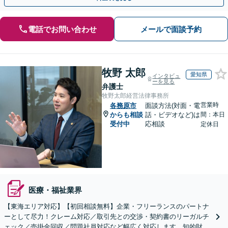
電話でお問い合わせ
メールで面談予約
牧野 太郎
愛知県
インタビュ
ーを見る
弁護士
牧野太郎経営法律事務所
営業時
各務原市
面談方法(対面・電
からも相談
話・ビデオなど)は
間：本日
受付中
応相談
定休日
医療・福祉業界
【東海エリア対応】【初回相談無料】企業・フリーランスのパートナ
ーとして尽力！クレーム対応／取引先との交渉・契約書のリーガルチ
ェック／売掛金回収／問題社員対応など幅広く対応します。知的財産