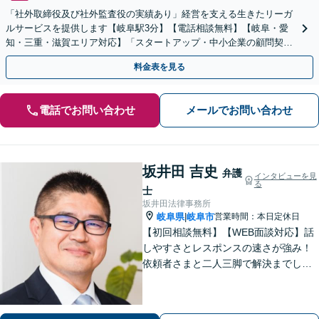
「社外取締役及び社外監査役の実績あり」経営を支える生きたリーガ
ルサービスを提供します【岐阜駅3分】【電話相談無料】【岐阜・愛
知・三重・滋賀エリア対応】「スタートアップ・中小企業の顧問契約
対応」中古車販売・ブライダル業界・製造業・人材派遣など
料金表を見る
電話でお問い合わせ
メールでお問い合わせ
坂井田 吉史
弁護
インタビューを見
る
士
坂井田法律事務所
岐阜県
岐阜市
営業時間：本日定休日
|
【初回相談無料】【WEB面談対応】話
しやすさとレスポンスの速さが強み！
依頼者さまと二人三脚で解決までしっ
かりとサポート。心の奥底にある不安
や希望を丁寧に汲み取り、最適な道筋
を一緒に見出します。お悩みの方はぜ