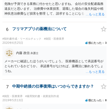
危険が予測できる業務に付かせたと思いますね。 会社の安全配慮義務
違反だと思います。 治療費や休業損害、退職した場合の逸失利益や精
神疾患治療費など損害を整理 して、請求することになるでしょう。 傷
害罪で警察にも被害届を出すといいでしょう。
6
フリマアプリの薬機法について
#契約書作成・リーガルチェック
#病院・医療業界
2020年6月25日
役にたった
3
内藤 政信
弁護士
メーカーに確認したほうがいいでしょう。 医療機器として承認番号が
とられているかどうか。 承認番号がなければ、薬機法に触れるでしょ
うね。
7
中期中絶後の仕事復帰はいつからできますか？
#病院・医療業界
#雇用契約書・就業規則作成
2019年5月13日
役にたった
8