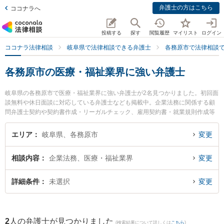
弁護士の方はこちら
ココナラへ
投稿する
探す
閲覧履歴
マイリスト
ログイン
ココナラ法律相談
岐阜県で法律相談できる弁護士
各務原市で法律相談
各務原市の医療・福祉業界に強い弁護士
岐阜県の各務原市で医療・福祉業界に強い弁護士が2名見つかりました。初回面
談無料や休日面談に対応している弁護士なども掲載中。企業法務に関係する顧
問弁護士契約や契約書作成・リーガルチェック、雇用契約書・就業規則作成等
の細かな分野での絞り込み検索もでき便利です。特に中村将成法律事務所の中
村 将成弁護士や清流のまち法律事務所の小林 和久弁護士のプロフィール情報や
エリア
岐阜県、各務原市
変更
弁護士費用、強みなどが注目されています。『各務原市で土日や夜間に発生し
た医療・福祉業界のトラブルを今すぐに弁護士に相談したい』『医療・福祉業
相談内容
企業法務、医療・福祉業界
変更
界のトラブル解決の実績豊富な近くの弁護士を検索したい』『初回相談無料で
医療・福祉業界を法律相談できる各務原市内の弁護士に相談予約したい』など
でお困りの相談者さんにおすすめです。
詳細条件
未選択
変更
2
人の弁護士が見つかりました
(検索結果について詳しくは
こちら
)