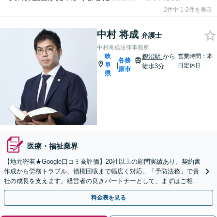
2件中 1-2件を表示
中村 将成
弁護士
中村将成法律事務所
岐
鵜沼駅
から
営業時間：本
各務
阜
|
日定休日
徒歩3分
原市
県
医療・福祉業界
【地元密着★Google口コミ高評価】20社以上の顧問実績あり。契約書
作成から労務トラブル、債権回収まで幅広く対応。「予防法務」で貴
社の成長を支えます。経営者の良きパートナーとして、まずはご相談
ください【休日・夜間相談可】【駐車場あり】
料金表を見る