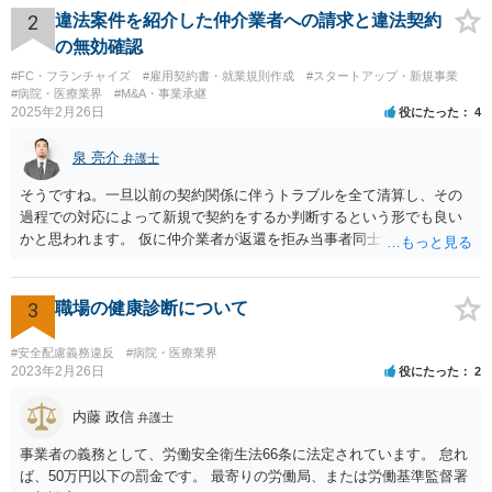
弁護士が起案 Ⅰ依頼者に内容の確認 Ⅱ弁護士が誤字脱字等を確認 Ⅲ
2
違法案件を紹介した仲介業者への請求と違法契約
念のため事務員が確認 Ⅳ提出 の流れになりますので、どこかの段階で
の無効確認
気が付くことが多いです。仮処分等緊急性が高い案件では提出時に裁
#FC・フランチャイズ
#雇用契約書・就業規則作成
#スタートアップ・新規事業
判所窓口で修正して受理してもらうということはありますので、その
#病院・医療業界
#M&A・事業承継
場合は責められない部分もあるかと思います。 ②証拠である薬品名を
2025年2月26日
役にたった
4
間違っている →こちらは①のⅠかⅡの段階で修正しておくべきでしょ
うね。よくわからないならば弁護士としては依頼者にこちらの薬品で
泉 亮介
弁護士
よいですかと聞くべきではあると思います。他のミスに比してこれは
内容に関するミスなので、今後はよく確認いただいた方がよいと思い
そうですね。一旦以前の契約関係に伴うトラブルを全て清算し、その
ます。 ③証拠のナンバーが入らないまま甲号証のハンコが押されたま
過程での対応によって新規で契約をするか判断するという形でも良い
まになっている →形式ミスですね。不注意ですが、訴訟の勝敗に直結
かと思われます。 仮に仲介業者が返還を拒み当事者同士での解決が困
するわけではないものと思います。 ④当方原告が作成したスクリーン
難となった場合は個別に弁護士に相談されると良いでしょう。
ショットの証拠が縦長や横長に印刷され、文字が間延びしている(読め
ないことはない) →こちらも③と同様であると思います。 以上のとお
3
職場の健康診断について
り、①～④も訴訟の勝敗に直結するものではないと思われますので、
致命的なミスではないと思います。 もっとも、形式面も仕事の完成物
#安全配慮義務違反
#病院・医療業界
として当然確認すべきでありますので、今後は気を付けるように弁護
2023年2月26日
役にたった
2
士にお伝えいただいてもよいと思います。
内藤 政信
弁護士
事業者の義務として、労働安全衛生法66条に法定されています。 怠れ
ば、50万円以下の罰金です。 最寄りの労働局、または労働基準監督署