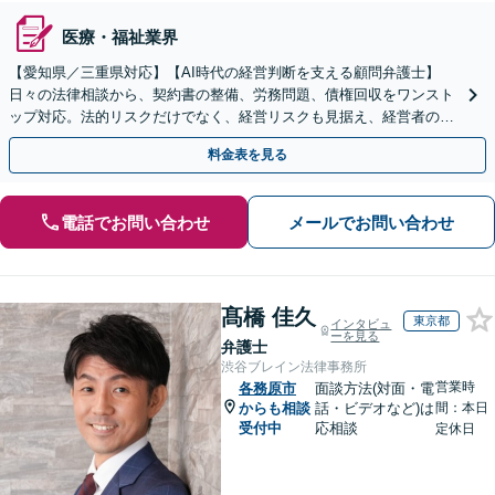
医療・福祉業界
【愛知県／三重県対応】【AI時代の経営判断を支える顧問弁護士】
日々の法律相談から、契約書の整備、労務問題、債権回収をワンスト
ップ対応。法的リスクだけでなく、経営リスクも見据え、経営者の迅
速かつ適切な経営判断を法務面からサポートします。
料金表を見る
電話でお問い合わせ
メールでお問い合わせ
髙橋 佳久
東京都
インタビュ
ーを見る
弁護士
渋谷ブレイン法律事務所
営業時
各務原市
面談方法(対面・電
からも相談
話・ビデオなど)は
間：本日
受付中
応相談
定休日