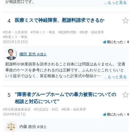
が相談窓口です。
4
医療ミスで神経障害、慰謝料請求できるか
#患者・入所者側
#手術ミス・事故
#慰謝料増額
#医療・福祉業界
#検査ミス・事故
2021年1月19日
役にたった
6
磯田 直也
弁護士
慰謝料や休業損害を請求されること自体には問題はありません。 交通
事故のケースを参考にされるのは正解です。ふんわりとこれくらいと
いう提示ではなく、算定根拠となった計算式や類似ケースでの裁判所
の判断、収入資料などを併せて提示するように心掛けてください。 反
面、針刺し事故については医療者側の故意や過失がないと思われるケ
ースが多く、早期解決のためにある程度の減額等があることはやむを
5
"障害者グループホームでの暴力被害についての
得ないかとも思います。 病院側の提示があまりにも低額であった場合
相談と対応について"
などには、弁護士へのご依頼も検討されるべきかと思います。 弁護士
#安全配慮義務違反
#労災認定・対応
#医療・福祉業界
への依頼が必要になる際に備えて、また現時点でのアドバイス等をも
2024年6月7日
役にたった
6
らうために、一度法律事務所にご相談されておいても良いかも知れま
せん。
内藤 政信
弁護士