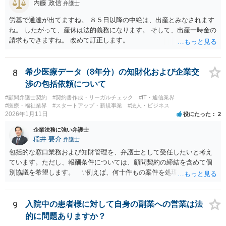
内藤 政信
弁護士
労基で通達が出てますね。 ８５日以降の中絶は、出産とみなされます
ね。 したがって、産休は法的義務になります。 そして、出産一時金の
請求もできますね。 改めて訂正します。
8
希少医療データ（8年分）の知財化および企業交
渉の包括依頼について
#顧問弁護士契約
#契約書作成・リーガルチェック
#IT・通信業界
#医療・福祉業界
#スタートアップ・新規事業
#法人・ビジネス
2026年1月11日
役にたった
2
企業法務に強い弁護士
稲井 要介
弁護士
包括的な窓口業務および知財管理を、弁護士として受任したいと考え
ています。ただし、報酬条件については、顧問契約の締結を含めて個
別協議を希望します。 ∵例えば、何十件もの案件を処理し、時間を
かなり費やしたが、企業との契約締結にほとんど至らなかった場合、
着手金33万円（税込）では割に合わないことになります。
9
入院中の患者様に対して自身の副業への営業は法
的に問題ありますか？