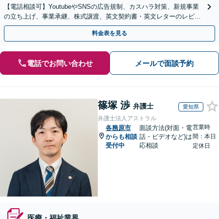
【電話相談可】YoutubeやSNSの広告規制、カスハラ対策、新規事業
の立ち上げ、事業承継、株式譲渡、英文契約書・英文レターのレビュ
ー・ドラフトなどに対応。
料金表を見る
電話でお問い合わせ
メールで面談予約
篠塚 渉
弁護士
愛知県
弁護士法人アストラル
営業時
各務原市
面談方法(対面・電
からも相談
話・ビデオなど)は
間：本日
受付中
応相談
定休日
医療・福祉業界