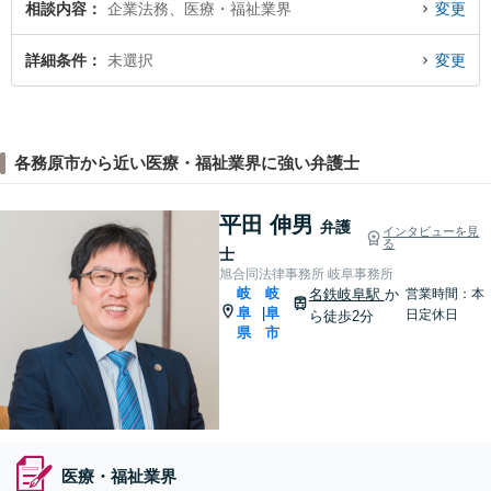
相談内容
企業法務、医療・福祉業界
変更
詳細条件
未選択
変更
各務原市から近い医療・福祉業界に強い弁護士
平田 伸男
弁護
インタビューを見
る
士
旭合同法律事務所 岐阜事務所
岐
岐
名鉄岐阜駅
か
営業時間：本
阜
阜
|
日定休日
ら徒歩2分
県
市
医療・福祉業界