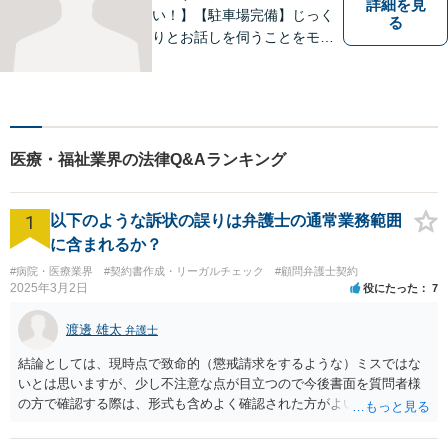
詳細を見
い！】【駐車場完備】じっく
る
りとお話しを伺うことをモッ
トーにしております。
医療・福祉業界の法律Q&Aランキング
1
以下のような訴状の誤りは弁護士の通常業務範囲
に含まれるか？
#病院・医療業界
#契約書作成・リーガルチェック
#顧問弁護士契約
2025年3月2日
役にたった
7
渡邊 雄太
弁護士
結論としては、現時点で致命的（懲戒請求をするような）ミスではな
いとは思いますが、少し不注意な点が目立つので今後書面を質問者様
の方で確認する際は、形式も含めよく確認された方がよいと思われま
す。 以下一つずつ回答させていただきます。 ①脱字部分を手書きで修
正 →のぞましくはないですが、時たまあるものと存じます。 通常は、