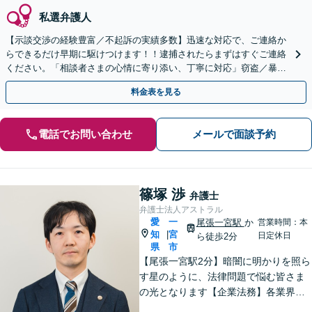
私選弁護人
【示談交渉の経験豊富／不起訴の実績多数】迅速な対応で、ご連絡か
らできるだけ早期に駆けつけます！！逮捕されたらまずはすぐご連絡
ください。「相談者さまの心情に寄り添い、丁寧に対応」窃盗／暴
行・傷害／横領／飲酒運転ほか【夜間相談可（要相談）】
料金表を見る
電話でお問い合わせ
メールで面談予約
篠塚 渉
弁護士
弁護士法人アストラル
愛
一
尾張一宮駅
か
営業時間：本
知
宮
|
日定休日
ら徒歩2分
県
市
【尾張一宮駅2分】暗闇に明かりを照ら
す星のように、法律問題で悩む皆さま
の光となります【企業法務】各業界特
有の事情にも配慮し、最適なアドバイ