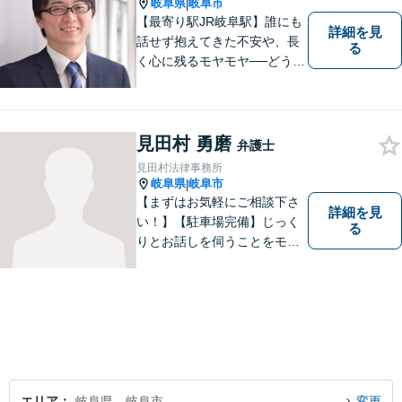
岐阜県
岐阜市
|
【最寄り駅JR岐阜駅】誰にも
詳細を見
話せず抱えてきた不安や、長
る
く心に残るモヤモヤ──どうぞ
安心してお聞かせください。
あなたの想いに丁寧に寄り添
いながら、これからの一歩を
一緒に見つけていきます。
見田村 勇磨
弁護士
【丁寧なヒアリング】【地域
見田村法律事務所
密着型の法律事務所】
岐阜県
岐阜市
|
【まずはお気軽にご相談下さ
詳細を見
い！】【駐車場完備】じっく
る
りとお話しを伺うことをモッ
トーにしております。
エリア
岐阜県、岐阜市
変更