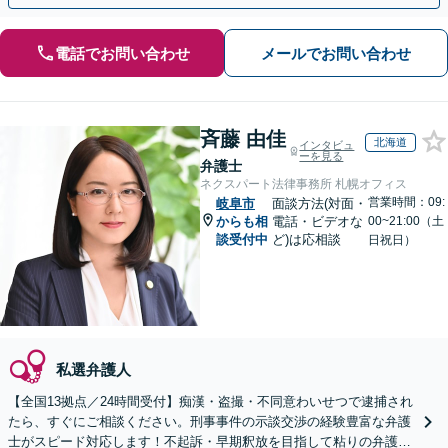
電話でお問い合わせ
メールでお問い合わせ
斉藤 由佳
北海道
インタビュ
ーを見る
弁護士
ネクスパート法律事務所 札幌オフィス
営業時間：09:
岐阜市
面談方法(対面・
からも相
電話・ビデオな
00~21:00（土
談受付中
ど)は応相談
日祝日）
私選弁護人
【全国13拠点／24時間受付】痴漢・盗撮・不同意わいせつで逮捕され
たら、すぐにご相談ください。刑事事件の示談交渉の経験豊富な弁護
士がスピード対応します！不起訴・早期釈放を目指して粘りの弁護活