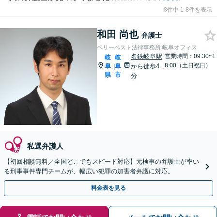
8件中 1-8件を表示
和田 尚也
弁護士
ベリーベスト法律事務所 岐阜オフィス
名鉄岐阜駅
営業時間：09:30~1
岐
岐
8:00（土日祝日）
阜
阜
から徒歩4
|
県
市
分
私選弁護人
【初回相談無料／全国どこでもスピード対応】元検事の弁護士が率い
る刑事事件専門チームが、幅広い犯罪の加害者弁護に対応。
料金表を見る