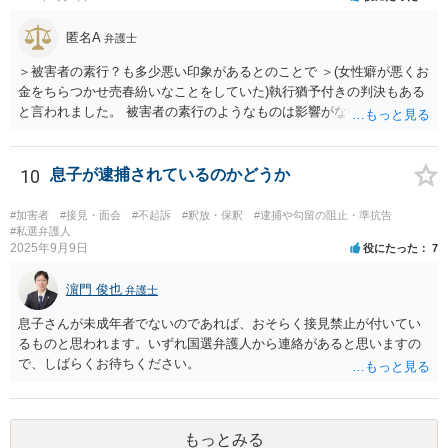
匿名A
弁護士
＞被害者の素行？も多少悪い印象があるとのことで ＞(女性癖が悪くお
金をちらつかせ売春紛いなことをしていた)執行猶予付きの判決もある
と言われました。 被害者の素行のようなものは影響がないかと思いま
すが、「執行猶予付きの判決もある」と言われたのであれば、可能性
はあるのではないでしょうか。
10
息子が逮捕されているのかどうか
#加害者
#接見・面会
#不起訴
#釈放・保釈
#逮捕や勾留の阻止・準抗告
#私選弁護人
2025年9月9日
役にたった
7
濵門 俊也
弁護士
息子さんが未成年者でないのであれば、おそらく接見禁止が付いてい
るものと思われます。いずれ国選弁護人から連絡があると思いますの
で、しばらくお待ちください。
もっとみる