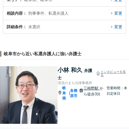
相談内容
刑事事件、私選弁護人
変更
詳細条件
未選択
変更
岐阜市から近い私選弁護人に強い弁護士
小林 和久
弁護
インタビューを見
る
士
清流のまち法律事務所
岐
三柿野駅
か
営業時間：本
各務
阜
|
日定休日
ら徒歩3分
原市
県