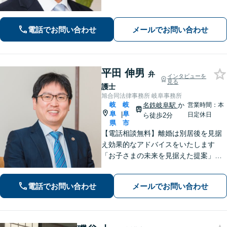
や希望を丁寧に汲み取り、最適な道筋
を一緒に見出します。お悩みの方はぜ
ひご相談ください【柔軟な費用体系】
電話でお問い合わせ
メールでお問い合わせ
平田 伸男
弁
インタビューを
見る
護士
旭合同法律事務所 岐阜事務所
岐
岐
名鉄岐阜駅
か
営業時間：本
阜
阜
|
日定休日
ら徒歩2分
県
市
【電話相談無料】離婚は別居後を見据
え効果的なアドバイスをいたします
「お子さまの未来を見据えた提案」遺
産分割協議・調停は、ぜひ私にご相談
ください【岐阜駅3分】他業種との連携
電話でお問い合わせ
メールでお問い合わせ
で不動産トラブルを回避【休日・夜間
面談可】【ビデオ面談あり】