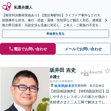
私選弁護人
【無罪判決獲得実績あり】【恵比寿駅8分】ライブドア事件などの大
規模事件も担当。暴行・窃盗・薬物・性犯罪など幅広く対応。逮捕直
後の即日接見・示談交渉も迅速に対応し、ご本人・ご家族の不安を最
小限に抑えます。【初回相談可能】【WEB面談可能】
料金表を見る
電話でお問い合わせ
メールでお問い合わせ
坂井田 吉史
インタビューを
見る
弁護士
坂井田法律事務所
岐阜県
岐阜市
営業時間：本日定休日
|
【初回相談無料】【WEB面談対応】話
しやすさとレスポンスの速さが強み！
依頼者さまと二人三脚で解決までしっ
かりとサポート。心の奥底にある不安