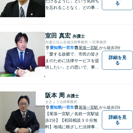
だけるように」という気持ち
る
を忘れることなく、どの事件
にも誠実に向き合っていきま
す
室田 真宏
弁護士
弁護士法人名城法律事務所 一宮事務所
愛知県
一宮市
尾張一宮駅
から徒歩3分
|
「愛する故郷で、市民の皆さ
詳細を見
まのために法律サービスを提
る
供したい」との思いで、事務
所運営を行っています。 理念
は「法と人との橋渡し」で
す。トラブルや紛争に悩まさ
れたとき、ご自身の力ではど
阪本 周
弁護士
うしようもできない場合、法
ききょう法律事務所
律の力があなたをお助けしま
愛知県
一宮市
尾張一宮駅
から徒歩2分
|
す。
【尾張一宮駅／名鉄一宮駅徒
詳細を見
歩2分】【初回相談３０分無
る
料】地域に根ざした法律事務