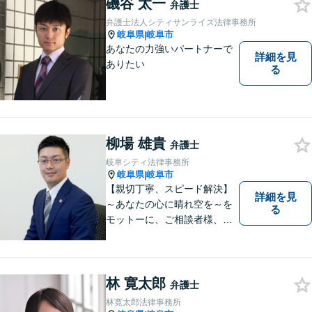
磯谷 太一
弁護士
弁護士法人シティサンライズ法律事務所
岐阜県
岐阜市
|
あなたの力強いパートナーで
詳細を見
ありたい
る
柳場 雄貴
弁護士
岐阜シティ法律事務所
岐阜県
岐阜市
|
【親切丁寧、スピード解決】
詳細を見
～あなたの心に晴れ空を～を
る
モットーに、ご相談者様、依
頼者様の良きリーガルパート
ナーになれるよう責任を持っ
てサポートさせて頂きます。
お気軽にご相談下さい。
林 寛太郎
弁護士
林寛太郎法律事務所