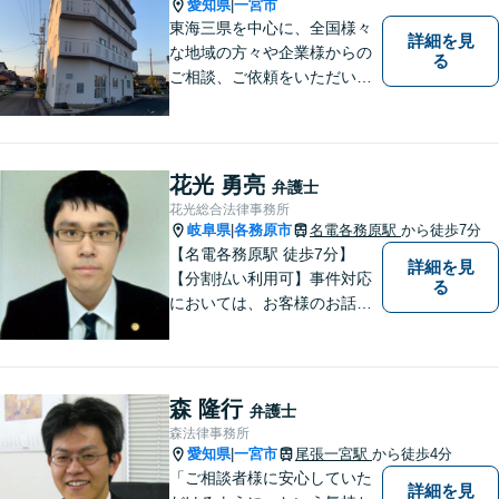
話ください【駐車場完備】
愛知県
一宮市
|
東海三県を中心に、全国様々
詳細を見
な地域の方々や企業様からの
る
ご相談、ご依頼をいただいて
おります。完全個室の相談
室、駐車場完備でお待ちして
おります。
花光 勇亮
弁護士
花光総合法律事務所
岐阜県
各務原市
名電各務原駅
から徒歩7分
|
【名電各務原駅 徒歩7分】
詳細を見
【分割払い利用可】事件対応
る
においては、お客様のお話を
丁寧に聞くこと・お客様が疑
問を抱えたままにならないよ
う分かりやすく丁寧に説明す
ることを心がけています。
森 隆行
弁護士
森法律事務所
愛知県
一宮市
尾張一宮駅
から徒歩4分
|
「ご相談者様に安心していた
詳細を見