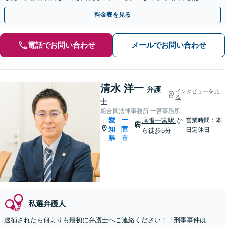
時間5500円】【一宮警察署から徒歩3分】
料金表を見る
電話でお問い合わせ
メールでお問い合わせ
清水 洋一
弁護
インタビューを見
る
士
旭合同法律事務所 一宮事務所
愛
一
尾張一宮駅
か
営業時間：本
知
宮
|
日定休日
ら徒歩5分
県
市
私選弁護人
逮捕されたら何よりも最初に弁護士へご連絡ください！「刑事事件は