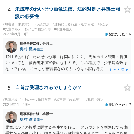
してください」みたいな葉書を出してみて、宛先人不在で戻って来な
かった所に絞って問い合わせるという方法があります。
4
未成年のわいせつ画像送信、法的対処と弁護士相
談の必要性
#加害者（未成年）
#示談交渉
#逮捕による解雇・退学回避
#不起訴
#児童ポルノ・わいせつ物頒布等
#私選弁護人
2022年9月10日
役にたった
6
刑事事件に強い弁護士
奥村 徹
弁護士
1対1であれば、わいせつ頒布には問いにくく、 児童ポルノ製造・提供
についても、被害者兼加害者になるので、 この程度で、少年院送致は
ないですね。 こっちが被害者なのでふつうは示談は考えません。 少年
事件を扱う弁護士に相談してください。
5
自首は受理されるでしょうか？
#児童ポルノ・わいせつ物頒布等
#加害者（未成年）
#私選弁護人
2021年11月19日
役にたった
7
刑事事件に強い弁護士
奥村 徹
弁護士
児童ポルノの授受に関する事件であれば、 アカウントを削除しても 相
手方から画像が出れば捜査を受ける可能性があります。 こちらに画像