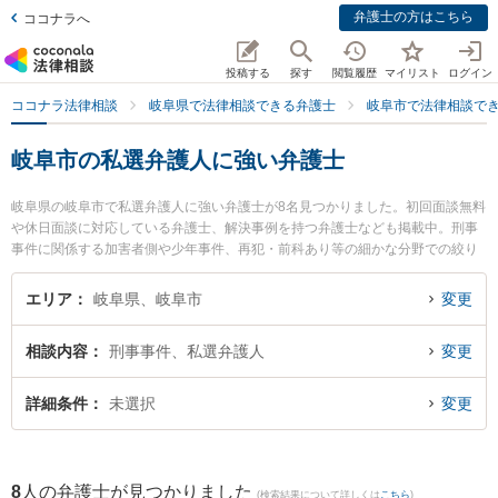
弁護士の方はこちら
ココナラへ
投稿する
探す
閲覧履歴
マイリスト
ログイン
ココナラ法律相談
岐阜県で法律相談できる弁護士
岐阜市で法律相談で
岐阜市の私選弁護人に強い弁護士
岐阜県の岐阜市で私選弁護人に強い弁護士が8名見つかりました。初回面談無料
や休日面談に対応している弁護士、解決事例を持つ弁護士なども掲載中。刑事
事件に関係する加害者側や少年事件、再犯・前科あり等の細かな分野での絞り
込み検索もでき便利です。特にベリーベスト法律事務所 岐阜オフィスの和田 尚
也弁護士やベリーベスト法律事務所 岐阜オフィスの藤嶋 護弁護士、坂井田法律
エリア
岐阜県、岐阜市
変更
事務所の坂井田 吉史弁護士のプロフィール情報や弁護士費用、強みなどが注目
されています。『岐阜市で土日や夜間に発生した私選弁護人のトラブルを今す
相談内容
刑事事件、私選弁護人
変更
ぐに弁護士に相談したい』『私選弁護人のトラブル解決の実績豊富な近くの弁
護士を検索したい』『初回相談無料で私選弁護人を法律相談できる岐阜市内の
弁護士に相談予約したい』などでお困りの相談者さんにおすすめです。
詳細条件
未選択
変更
8
人の弁護士が見つかりました
(検索結果について詳しくは
こちら
)