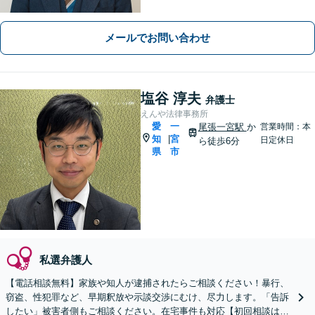
スを【離婚問題】女性弁護士在籍／証
拠収集・協議前〜紛争段階、どのフェ
メールでお問い合わせ
ーズにも対応【完全個室】
塩谷 淳夫
弁護士
えんや法律事務所
愛
一
尾張一宮駅
か
営業時間：本
知
宮
|
日定休日
ら徒歩6分
県
市
私選弁護人
【電話相談無料】家族や知人が逮捕されたらご相談ください！暴行、
窃盗、性犯罪など、早期釈放や示談交渉にむけ、尽力します。「告訴
したい」被害者側もご相談ください。在宅事件も対応【初回相談は2