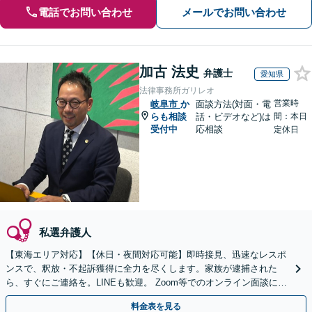
電話でお問い合わせ
メールでお問い合わせ
加古 法史
弁護士
愛知県
法律事務所ガリレオ
営業時
岐阜市
か
面談方法(対面・電
らも相談
話・ビデオなど)は
間：本日
受付中
応相談
定休日
私選弁護人
【東海エリア対応】【休日・夜間対応可能】即時接見、迅速なレスポ
ンスで、釈放・不起訴獲得に全力を尽くします。家族が逮捕された
ら、すぐにご連絡を。LINEも歓迎。 Zoom等でのオンライン面談にも
対応します【メールでの予約、問い合わせ可能】
料金表を見る