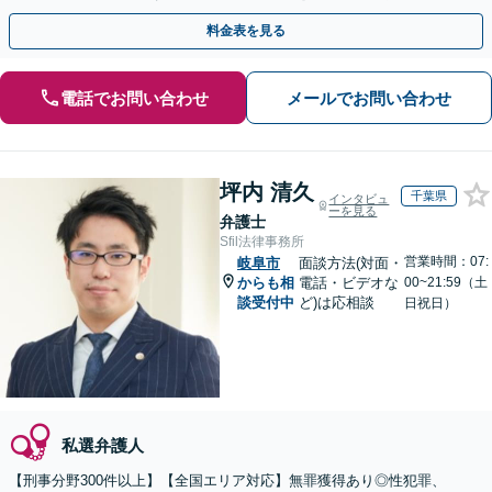
動を行います。
料金表を見る
電話でお問い合わせ
メールでお問い合わせ
坪内 清久
千葉県
インタビュ
ーを見る
弁護士
Sfil法律事務所
営業時間：07:
岐阜市
面談方法(対面・
からも相
電話・ビデオな
00~21:59（土
談受付中
ど)は応相談
日祝日）
私選弁護人
【刑事分野300件以上】【全国エリア対応】無罪獲得あり◎性犯罪、