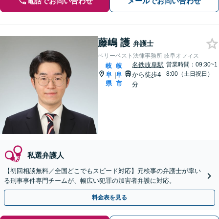
電話でお問い合わせ
メールでお問い合わせ
藤嶋 護
弁護士
ベリーベスト法律事務所 岐阜オフィス
名鉄岐阜駅
営業時間：09:30~1
岐
岐
8:00（土日祝日）
阜
阜
から徒歩4
|
県
市
分
私選弁護人
【初回相談無料／全国どこでもスピード対応】元検事の弁護士が率い
る刑事事件専門チームが、幅広い犯罪の加害者弁護に対応。
料金表を見る