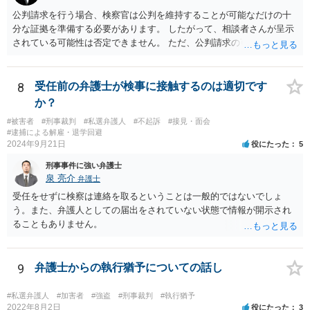
性があります。 以上踏まえて、お近くの弁護士事務所にご相談されて
公判請求を行う場合、検察官は公判を維持することが可能なだけの十
みてください。
分な証拠を準備する必要があります。 したがって、相談者さんが呈示
されている可能性は否定できません。 ただ、公判請求の可能性が完全
には否定できない以上、示談成立を指向される方向性が今後も望まし
いのではないかと思われます。 繰り返しますが、ご依頼されている弁
護人とご相談ください。
8
受任前の弁護士が検事に接触するのは適切です
か？
#被害者
#刑事裁判
#私選弁護人
#不起訴
#接見・面会
#逮捕による解雇・退学回避
2024年9月21日
役にたった
5
刑事事件に強い弁護士
泉 亮介
弁護士
受任をせずに検察は連絡を取るということは一般的ではないでしょ
う。また、弁護人としての届出をされていない状態で情報が開示され
ることもありません。
9
弁護士からの執行猶予についての話し
#私選弁護人
#加害者
#強盗
#刑事裁判
#執行猶予
2022年8月2日
役にたった
3