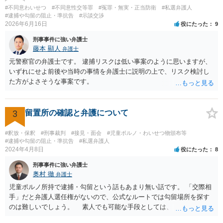
は条文だけ見ると重い罪なので。 ただ鑑別所に入れられることはまず
#不同意わいせつ
#不同意性交等罪
#冤罪・無実・正当防衛
#私選弁護人
ないと思いますし、相談者の方の素行が悪いというわけでもなけれ
#逮捕や勾留の阻止・準抗告
#示談交渉
2026年6月16日
役にたった
9
ば、不処分で終わりになる可能性が高いと思います。少年院送致や逆
送は暴力団関係者でもないとまずないと思います。 ただどうしても心
刑事事件に強い弁護士
配というなら、弁護士に依頼して自首するという方法はあるかも知れ
藤本 顯人
弁護士
ません。反省していることが捜査機関や家裁に伝わりますので。
元警察官の弁護士です。 逮捕リスクは低い事案のように思いますが、
いずれにせよ前後や当時の事情を弁護士に説明の上で、リスク検討し
た方がよさそうな事案です。
3
留置所の確認と弁護について
#釈放・保釈
#刑事裁判
#接見・面会
#児童ポルノ・わいせつ物頒布等
#逮捕や勾留の阻止・準抗告
#私選弁護人
2024年4月8日
役にたった
8
刑事事件に強い弁護士
奥村 徹
弁護士
児童ポルノ所持で逮捕・勾留という話もあまり無い話です。 「交際相
手」だと弁護人選任権がないので、公式なルートでは勾留場所を探す
のは難しいでしょう。 素人でも可能な手段としては、「○○県内」と
いう限定があれば、全ての留置場・拘置所に被疑者宛の「居たら返事