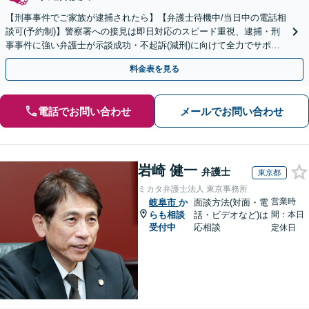
【刑事事件でご家族が逮捕されたら】【弁護士待機中/当日中の電話相
談可(予約制)】警察署への接見は即日対応のスピード重視、逮捕・刑
事事件に強い弁護士が示談成功・不起訴(減刑)に向けて全力でサポー
トします。【加害者側の相談専門】
料金表を見る
電話でお問い合わせ
メールでお問い合わせ
岩崎 健一
弁護士
東京都
ミカタ弁護士法人 東京事務所
営業時
岐阜市
か
面談方法(対面・電
らも相談
話・ビデオなど)は
間：本日
受付中
応相談
定休日