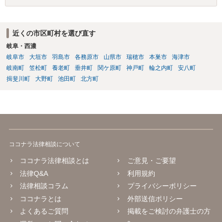
近くの市区町村を選び直す
岐阜・西濃
岐阜市
大垣市
羽島市
各務原市
山県市
瑞穂市
本巣市
海津市
岐南町
笠松町
養老町
垂井町
関ケ原町
神戸町
輪之内町
安八町
揖斐川町
大野町
池田町
北方町
ココナラ法律相談について
ココナラ法律相談とは
ご意見・ご要望
法律Q&A
利用規約
法律相談コラム
プライバシーポリシー
ココナラとは
外部送信ポリシー
よくあるご質問
掲載をご検討の弁護士の方