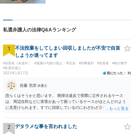
所で、町の皆様の平穏な生活
へと寄与します。法律問題は
お一人で抱えることなく、当
事務所にご相談ください。お
一人お一人の状況を深く理解
私選弁護人の法律Q&Aランキング
し、解決方法をご提案しま
す。
1
不法投棄をしてしまい回収しましたが不安で自首
しようか迷ってます
#加害者（未成年）
#逮捕や勾留の阻止・準抗告
#刑事裁判
#加害者
#執行猶予
#私選弁護人
2022年1月17日
役にたった
31
佐藤 充崇
弁護士
恐らくはそうかと思います。 廃掃法違反で実際に立件されるケース
は、周辺住民などに実害があって困っているケースがほとんどのよう
に見受けられます。すでに回収しているのにわざわざ通報するのは考
えにくいです。 仮に管理者が通報したとしても、不送致または簡易送
致→審判不開始となる可能性は高いと思います。この場合は警察官か
ら注意されて終わりです。 一応、通常通り家裁送致され少年審判にな
2
デタラメな事を言われました
る可能性というのもそれなりにあります。廃掃法違反の不法投棄の罪