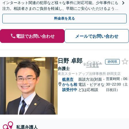
インターネット関連の犯罪など様々な事件に対応可能。少年事件にも
注力。相談者さまのご負担を軽減し、早期にご安心いただけるよう尽
力します【遠方のご依頼可】【裁判員裁判の経験あり】
料金表を見る
電話でお問い合わせ
メールでお問い合わせ
日野 卓郎
静岡県
インタビュ
ーを見る
弁護士
東京スタートアップ法律事務所 静岡支店
営業時間：06:
岐阜市
面談方法(対面・
からも相
電話・ビデオな
30~22:00（土
談受付中
ど)は応相談
日祝日）
私選弁護人