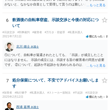
がないと、なかなか自首として受理して貰うのは難しいと思います
が、 スケッチで説明するなどして、事実関係を警察に相談しておく
と、相手方からの捜査が来たときに、逮捕の必要性が少なくなるとい
う効果が得られることがあって、実際に相手方からの捜査が及んだけ
6
飲酒後の自転車窃盗、示談交渉と今後の対応につ
れど、逮捕されなかった事例もあります。
いて
#示談交渉
#刑事裁判
#被害者
#万引き・窃盗罪
#私選弁護人
2021年7月1日
役にたった
2
北川 雄士
弁護士
①について、自転車が返還されたとしても、「示談」が成立したこと
にはなりません。 示談の成立には、示談する旨の被害者の同意が必要
です。 ②について、起訴か不起訴かを決められるのは、検察官のみで
す。 その意味では、最終的に警察官の言うとおりになる可能性はあり
ますが、警察官の個人的な見立てに過ぎません。 ③について、一般
に、示談を行うとすれば少しでも早い方がいいです。 被害者の動きを
7
処分保留について、不安でアドバイスお願いしま
待って、ということは通常しません。 ④について、示談をされたいと
す
いうことであれば、弁護士に依頼され、弁護士を通じて警察に対し、
#加害者
#執行猶予
#私選弁護人
#ストーカー規制法
#不起訴
#示談交渉
被害者の連絡先を教えてもらえないかとお願いする方法があります。
2025年2月12日
役にたった
3
最終的に応じるかは被害者の意向次第ですが、「加害者」本人に被害
者の情報を伝えるというのはなかなか応じてもらうのは難しいです
西浦 嘉博
弁護士
が、 弁護士限りで、などと条件を付けることで応じていただける可能