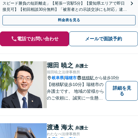
スピード勝負の短距離走」【尾張一宮駅5分】【愛知県エリアで即日
接見可】【初回相談30分無料】「被害者との示談交渉にも対応」逮捕
前：強硬な取り調べにお悩みの方も相談可【完全個室制】
料金表を見る
電話でお問い合わせ
メールで面談予約
堀田 暁之
弁護士
堀田暁之法律事務所
岐阜県
瑞穂市
穂積駅
から徒歩10分
|
【穂積駅徒歩10分】瑞穂市の
詳細を見
弁護士です。 地域の皆様から
る
のご依頼に、誠実に一生懸命
に取り組みます。2015年の弁
護士登録以来、刑事事件や交
通事故・慰謝料・借金問題を
はじめとする民事事件に対応
渡邊 海太
弁護士
してきました。お気軽にお電
わたなべ法律事務所