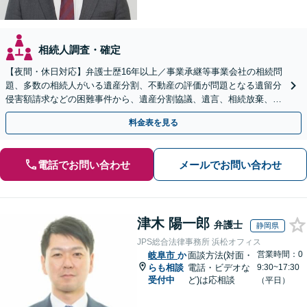
相続人調査・確定
【夜間・休日対応】弁護士歴16年以上／事業承継等事業会社の相続問
題、多数の相続人がいる遺産分割、不動産の評価が問題となる遺留分
侵害額請求などの困難事件から、遺産分割協議、遺言、相続放棄、使
途不明金の調査まで、全般の経験豊富【JR草津駅2分】
料金表を見る
電話でお問い合わせ
メールでお問い合わせ
津木 陽一郎
弁護士
静岡県
JPS総合法律事務所 浜松オフィス
営業時間：0
岐阜市
か
面談方法(対面・
らも相談
電話・ビデオな
9:30~17:30
受付中
ど)は応相談
（平日）