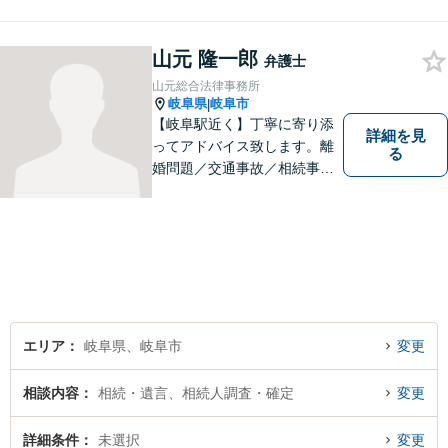
山元 隆一郎
弁護士
山元総合法律事務所
岐阜県
岐阜市
|
【岐阜駅近く】丁寧に寄り添
詳細を見
ってアドバイス致します。離
る
婚問題／交通事故／相続事件
／労働問題／借金問題など、
幅広く対応可能。【地域に根
ざした弁護士】難解な事件に
対応するため、必要な場合に
は他事務所の弁護士と連携し
ます。ご相談下さい。
エリア
岐阜県、岐阜市
変更
相談内容
相続・遺言、相続人調査・確定
変更
詳細条件
未選択
変更