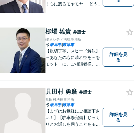
く心に残るモヤモヤ──どうぞ
安心してお聞かせください。
あなたの想いに丁寧に寄り添
いながら、これからの一歩を
一緒に見つけていきます。
柳場 雄貴
弁護士
【丁寧なヒアリング】【地域
岐阜シティ法律事務所
密着型の法律事務所】
岐阜県
岐阜市
|
【親切丁寧、スピード解決】
詳細を見
～あなたの心に晴れ空を～を
る
モットーに、ご相談者様、依
頼者様の良きリーガルパート
ナーになれるよう責任を持っ
てサポートさせて頂きます。
お気軽にご相談下さい。
見田村 勇磨
弁護士
見田村法律事務所
岐阜県
岐阜市
|
【まずはお気軽にご相談下さ
詳細を見
い！】【駐車場完備】じっく
る
りとお話しを伺うことをモッ
トーにしております。