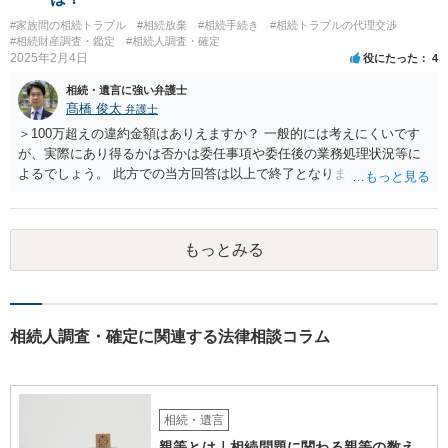
うな事はありますか？ →遺言が有効な場合、優位に立つことはできま
#家族間の相続トラブル
#相続放棄
#相続手続き
#相続トラブルの代理交渉
せんが、お祖父様が認知症であるなどの「遺言が作れないはずの事
#相続財産調査・鑑定
#相続人調査・確定
情」があるならば①遺言無効確認の訴えを起こすのは一つの手です。
2025年2月4日
役にたった
4
それができない場合は②遺留分侵害額請求で争うほかありません。 質
相続・遺言に強い弁護士
問4 相続トラブルの代理交渉は可能でしょうか。 →一般論としては可
髙橋 俊太
弁護士
能ですが、お伺いする内容ですとお祖父様が亡くなられた後に動くこ
とになるでしょう。
＞100万超えの違約金額はありえますか？ 一般的には考えにくいです
が、実際にあり得るかは否かは委任事項や委任後の業務処理状況等に
よるでしょう。 此方での当方回答は以上で終了となりますが、参考に
なりましたら幸いです。
もっとみる
相続人調査・確定に関連する法律相談コラム
相続・遺言
親等とは｜相続問題に関わる親等の数え