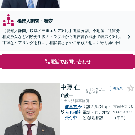
相続人調査・確定
【愛知／静岡／岐阜／三重エリア対応】遺産分割、不動産、遺留分、
相続放棄など相続発生後のトラブルから遺言書作成まで幅広く対応。
丁寧なヒアリングを行い、相談者さまやご家族の想いに寄り添い円滑
な解決へ導きます【オンライン面談OK】【休日相談可】
電話でお問い合わせ
中野 仁
滋賀県
インタビュー
を見る
弁護士
ミカン法律事務所
営業時間：0
岐阜市
か
面談方法(対面・
らも相談
電話・ビデオな
9:00~20:00
受付中
ど)は応相談
（平日）