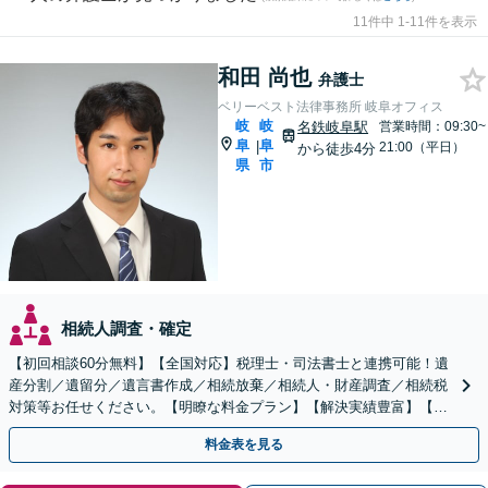
11件中 1-11件を表示
和田 尚也
弁護士
ベリーベスト法律事務所 岐阜オフィス
岐
岐
名鉄岐阜駅
営業時間：09:30~
阜
阜
|
21:00（平日）
から徒歩4分
県
市
相続人調査・確定
【初回相談60分無料】【全国対応】税理士・司法書士と連携可能！遺
産分割／遺留分／遺言書作成／相続放棄／相続人・財産調査／相続税
対策等お任せください。【明瞭な料金プラン】【解決実績豊富】【電
話相談可】
料金表を見る