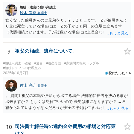
相続・遺言に強い弁護士
鈴木 崇裕
弁護士
亡くなった伯母さんのご兄弟をＸ，Ｙ，Ｚとします。 Ｚが伯母さんよ
り先に死亡している場合には，Ｚの子がＺと同一の立場に立ちます
（代襲相続といいます。子が複数いる場合には全員合わせてＺと同一
の取り分です。）。 Ｘ，Ｙ，Ｚ（またＺの子）はそれぞれ３分の１ず
つの相続分を有していますので， そのことを前提として，遺産分割協
議をすることになります（必ずしも３分の１ずつにしなくても，合意
9
祖父の相続、遺産について。
ができれば構いません。）。 今後の対応としては， ①伯母さんの相続
財産（遺産）の全容を整理する（預貯金，有価証券，不動産等の有無
#相続人調査・確定
#遺言
#遺産分割
#家族間の相続トラブル
を調べることになります。） ②相続財産に照らし，相続税の申告の準
#相続トラブルの代理交渉
2025年10月7日
役にたった
6
備をする（税理士の先生にご相談ください。） ③遺産分割協議をする
（ご本人同士で行っても構いませんし，弁護士に相談することもよろ
佐山 亮介
しいと思います。） ことになります。
弁護士
。 質問1 祖父の本籍や戸籍から出てる場合 法律的に長男を決める事が
出来ますか？ もしくは見解でいいので 長男は誰になりますか？ →戸
籍から出ていようがなんだろうが実子の序列は生まれた順ですから、
先方が後から生まれたならばお父様がお祖父様の長男です。 質問2 遺
書が腹違いの長男に向けてある場合 書かれてる内容が最優先にされる
のですか？ →遺書というのが、法律上の遺言の形式を守っている限り
10
司法書士解任時の違約金や費用の相場と対応策
はそのとおりです。 質問3 父が腹違いの長男に法律的に優位になれそ
は？