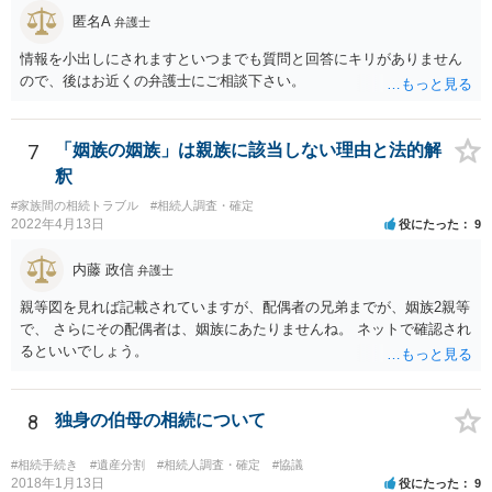
議の内容を前提とした主張をすることが最も有利ですが，ＡＢの相続
匿名A
人は応じない姿勢を示していることから，実現は困難だと思います。
弁護士
主張としては維持しつつも，現実的な解決方法（遺産分割協議の落と
情報を小出しにされますといつまでも質問と回答にキリがありません
しどころ）としては，譲歩することを甘受しなければならないかもし
ので、後はお近くの弁護士にご相談下さい。
れません。
7
「姻族の姻族」は親族に該当しない理由と法的解
釈
#家族間の相続トラブル
#相続人調査・確定
2022年4月13日
役にたった
9
内藤 政信
弁護士
親等図を見れば記載されていますが、配偶者の兄弟までが、姻族2親等
で、 さらにその配偶者は、姻族にあたりませんね。 ネットで確認され
るといいでしょう。
8
独身の伯母の相続について
#相続手続き
#遺産分割
#相続人調査・確定
#協議
2018年1月13日
役にたった
9