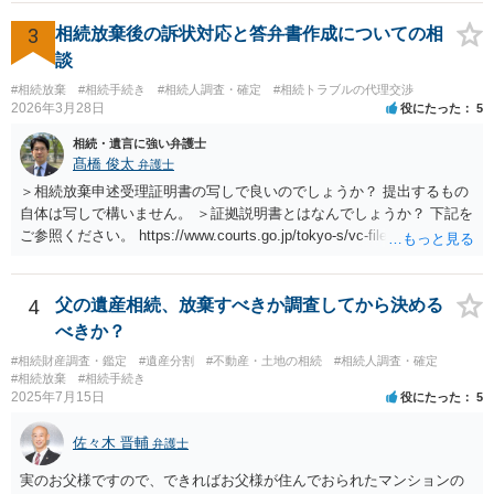
3
相続放棄後の訴状対応と答弁書作成についての相
談
#相続放棄
#相続手続き
#相続人調査・確定
#相続トラブルの代理交渉
2026年3月28日
役にたった
5
相続・遺言に強い弁護士
髙橋 俊太
弁護士
＞相続放棄申述受理証明書の写しで良いのでしょうか？ 提出するもの
自体は写しで構いません。 ＞証拠説明書とはなんでしょうか？ 下記を
ご参照ください。 https://www.courts.go.jp/tokyo-s/vc-files/tokyo-s/file/
14-1kisairei.pdf
4
父の遺産相続、放棄すべきか調査してから決める
べきか？
#相続財産調査・鑑定
#遺産分割
#不動産・土地の相続
#相続人調査・確定
#相続放棄
#相続手続き
2025年7月15日
役にたった
5
佐々木 晋輔
弁護士
実のお父様ですので、できればお父様が住んでおられたマンションの