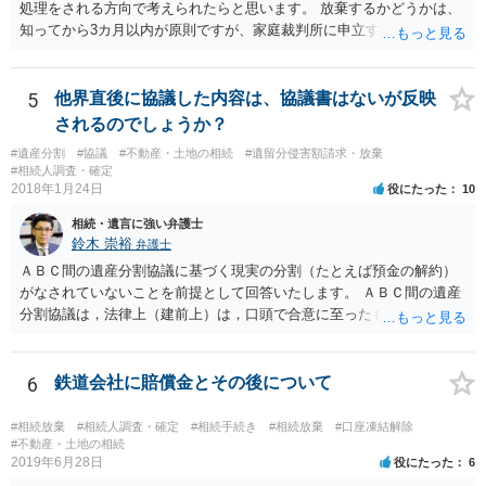
処理をされる方向で考えられたらと思います。 放棄するかどうかは、
知ってから3カ月以内が原則ですが、家庭裁判所に申立すれば3カ月の
期間を伸長することができます。 その間に、財産の状況を調査して、
放棄するかどうか決めることができます。 銀行やサラ金が数年も放置
することはありませんので、数年後に借金が発見される可能性はほぼ
5
他界直後に協議した内容は、協議書はないが反映
ありません。 なお、私が扱った相続放棄を検討していた案件で、期間
されるのでしょうか？
伸長して調査したところ、サラ金に対する過払金など相当な財産が見
#遺産分割
#協議
#不動産・土地の相続
#遺留分侵害額請求・放棄
つかったため相続したという事例がありました。
#相続人調査・確定
2018年1月24日
役にたった
10
相続・遺言に強い弁護士
鈴木 崇裕
弁護士
ＡＢＣ間の遺産分割協議に基づく現実の分割（たとえば預金の解約）
がなされていないことを前提として回答いたします。 ＡＢＣ間の遺産
分割協議は，法律上（建前上）は，口頭で合意に至ったものであって
も有効です。 しかし，口頭で合意したことを立証する方法がありませ
ん。 また，不動産の名義を移転するためには，遺産分割協議書への署
名捺印を得る必要があります。 したがって，残念ながら，「ＡＢＣ間
6
鉄道会社に賠償金とその後について
の遺産分割協議が有効に成立している」という前提に基づく主張は困
難と思われます。 「ＡＢＣ間の遺産分割協議は未了のまま，ＡとＢが
#相続放棄
#相続人調査・確定
#相続手続き
#相続放棄
#口座凍結解除
死亡し，二次相続が発生した」という前提に基づいて協議を進める必
#不動産・土地の相続
2019年6月28日
役にたった
6
要があります。 もちろん，Ｃの立場としては，ＡＢＣ間の遺産分割協