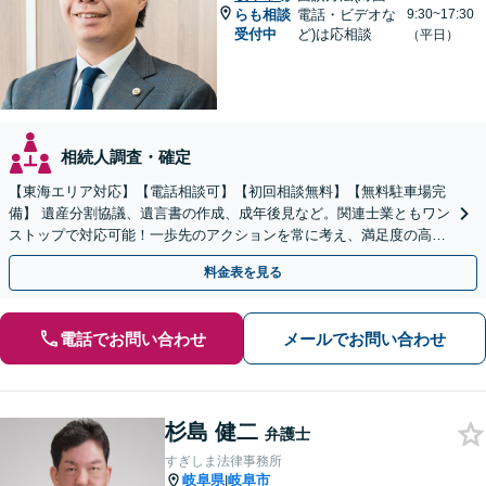
らも相談
電話・ビデオな
9:30~17:30
受付中
ど)は応相談
（平日）
相続人調査・確定
【東海エリア対応】【電話相談可】【初回相談無料】【無料駐車場完
備】 遺産分割協議、遺言書の作成、成年後見など。関連士業ともワン
ストップで対応可能！一歩先のアクションを常に考え、満足度の高い
解決を目指します
料金表を見る
電話でお問い合わせ
メールでお問い合わせ
杉島 健二
弁護士
すぎしま法律事務所
岐阜県
岐阜市
|