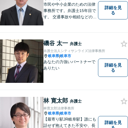
市民や中小企業のための法律
詳細を見
事務所です。弁護士15年目で
る
す。 交通事故や相続などの相
談料は、初回無料です。 交通
事故などの民事事件や、相続
などの家事事件を解決してき
ました。特に交通事故では多
磯谷 太一
弁護士
くの後遺障害事故や死亡事故
弁護士法人シティサンライズ法律事務所
を解決してきました。
岐阜県
岐阜市
|
あなたの力強いパートナーで
詳細を見
ありたい
る
林 寛太郎
弁護士
林寛太郎法律事務所
岐阜県
岐阜市
|
【最寄り駅JR岐阜駅】誰にも
詳細を見
話せず抱えてきた不安や、長
る