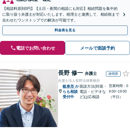
【相談料原則0円】【土日・夜間の相談にも対応】相続問題を集中的
に取り扱う弁護士が対応いたします。税理士と連携して、相続税まで
合わせたワンストップでの解決が可能です。
料金表を見る
電話でお問い合わせ
メールで面談予約
長野 修一
弁護士
静岡県
弁護士法人長野法律事務所
営業時間：0
岐阜市
か
面談方法(対面・
らも相談
電話・ビデオな
9:00~19:00
受付中
ど)は応相談
（平日）