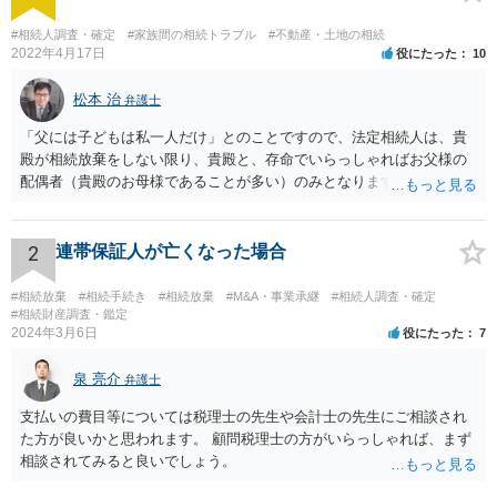
#相続人調査・確定
#家族間の相続トラブル
#不動産・土地の相続
2022年4月17日
役にたった
10
松本 治
弁護士
「父には子どもは私一人だけ」とのことですので、法定相続人は、貴
殿が相続放棄をしない限り、貴殿と、存命でいらっしゃればお父様の
配偶者（貴殿のお母様であることが多い）のみとなります。遺言がな
い限り、「次男」（お父様の弟）らの相続権は発生しません。
2
連帯保証人が亡くなった場合
#相続放棄
#相続手続き
#相続放棄
#M&A・事業承継
#相続人調査・確定
#相続財産調査・鑑定
2024年3月6日
役にたった
7
泉 亮介
弁護士
支払いの費目等については税理士の先生や会計士の先生にご相談され
た方が良いかと思われます。 顧問税理士の方がいらっしゃれば、まず
相談されてみると良いでしょう。