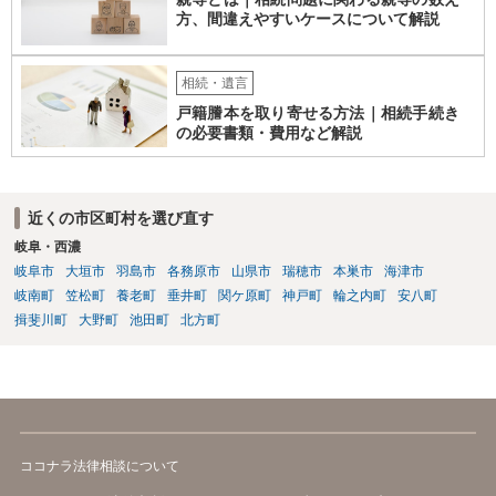
方、間違えやすいケースについて解説
相続・遺言
戸籍謄本を取り寄せる方法｜相続手続き
の必要書類・費用など解説
近くの市区町村を選び直す
岐阜・西濃
岐阜市
大垣市
羽島市
各務原市
山県市
瑞穂市
本巣市
海津市
岐南町
笠松町
養老町
垂井町
関ケ原町
神戸町
輪之内町
安八町
揖斐川町
大野町
池田町
北方町
ココナラ法律相談について