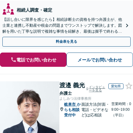
相続人調査・確定
【話し合いに限界を感じたら】相続診断士の資格を持つ弁護士が、他
士業と連携し不動産や税金の問題までワンストップで解決します。図
解を用いた丁寧な説明で複雑な事情を紐解き、最後は握手で終わる円
満な解決へ導きます。【東海エリア・神奈川県対応】
料金表を見る
電話でお問い合わせ
メールでお問い合わせ
渡邉 義光
愛知県
インタビュ
ーを見る
弁護士
よしみつ法律事務所
営業時間：0
岐阜市
か
面談方法(対面・
らも相談
電話・ビデオな
9:00~19:00
受付中
ど)は応相談
（平日）