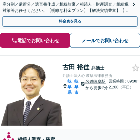
産分割／遺留分／遺言書作成／相続放棄／相続人・財産調査／相続税
対策等お任せください。【明瞭な料金プラン】【解決実績豊富】【電
話相談可】
料金表を見る
電話でお問い合わせ
メールでお問い合わせ
古田 裕佳
弁護士
弁護士法人心 岐阜法律事務所
岐
岐
名鉄岐阜駅
営業時間：09:00~
阜
阜
|
21:00（平日）
から徒歩2分
県
市
相続人調査・確定