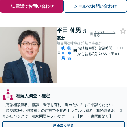
電話でお問い合わせ
メールでお問い合わせ
平田 伸男
弁
インタビューを
見る
護士
旭合同法律事務所 岐阜事務所
岐
岐
名鉄岐阜駅
営業時間：09:00~
阜
阜
|
17:00（平日）
から徒歩2分
県
市
相続人調査・確定
【電話相談無料】協議・調停を有利に進めたい方はご相談ください
【岐阜駅3分】他業種との連携で不動産トラブルも回避「相続調査お
まかせパックで、相続問題をフルサポート」【休日・夜間面談可】
【電話相談・ビデオ面談あり】【完全個室対応】
料金表を見る