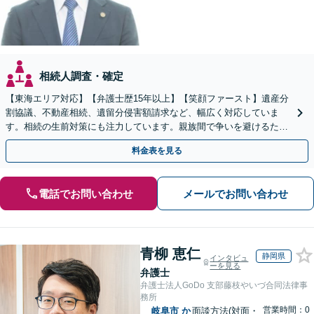
相続人調査・確定
【東海エリア対応】【弁護士歴15年以上】【笑顔ファースト】遺産分
割協議、不動産相続、遺留分侵害額請求など、幅広く対応していま
す。相続の生前対策にも注力しています。親族間で争いを避けるため
にも、お早めにご相談ください。【初回面談無料】
料金表を見る
電話でお問い合わせ
メールでお問い合わせ
青柳 恵仁
静岡県
インタビュ
ーを見る
弁護士
弁護士法人GoDo 支部藤枝やいづ合同法律事
務所
営業時間：0
岐阜市
か
面談方法(対面・