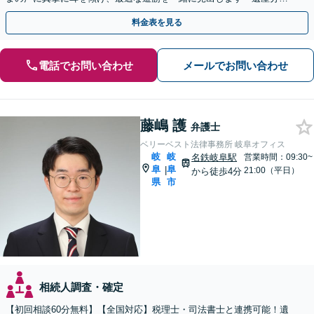
／寄与分／成年後見／遺留分／相続放棄／遺言書作成など」
料金表を見る
電話でお問い合わせ
メールでお問い合わせ
藤嶋 護
弁護士
ベリーベスト法律事務所 岐阜オフィス
岐
岐
名鉄岐阜駅
営業時間：09:30~
阜
阜
|
21:00（平日）
から徒歩4分
県
市
相続人調査・確定
【初回相談60分無料】【全国対応】税理士・司法書士と連携可能！遺