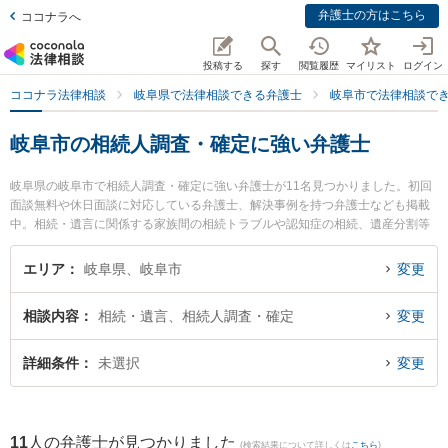
弁護士の方はこちら
ココナラへ
投稿する
探す
閲覧履歴
マイリスト
ログイン
ココナラ法律相談
岐阜県で法律相談できる弁護士
岐阜市で法律相談で
岐阜市の相続人調査・確定に強い弁護士
岐阜県の岐阜市で相続人調査・確定に強い弁護士が11名見つかりました。初回
面談無料や休日面談に対応している弁護士、解決事例を持つ弁護士なども掲載
中。相続・遺言に関係する家族間の相続トラブルや認知症の相続、遺産分割等
の細かな分野での絞り込み検索もでき便利です。特にベリーベスト法律事務所
岐阜オフィスの和田 尚也弁護士や旭合同法律事務所 岐阜事務所の平田 伸男弁
エリア
岐阜県、岐阜市
変更
護士、坂井田法律事務所の坂井田 吉史弁護士のプロフィール情報や弁護士費
用、強みなどが注目されています。『岐阜市で土日や夜間に発生した相続人調
相談内容
相続・遺言、相続人調査・確定
変更
査・確定のトラブルを今すぐに弁護士に相談したい』『相続人調査・確定のト
ラブル解決の実績豊富な近くの弁護士を検索したい』『初回相談無料で相続人
調査・確定を法律相談できる岐阜市内の弁護士に相談予約したい』などでお困
詳細条件
未選択
変更
りの相談者さんにおすすめです。
11
人の弁護士が見つかりました
(検索結果について詳しくは
こちら
)