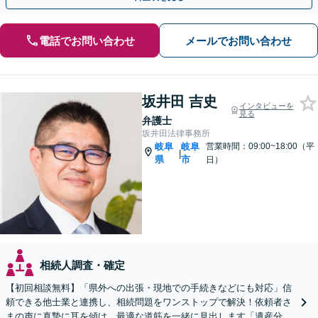
電話でお問い合わせ
メールでお問い合わせ
坂井田 吉史
インタビューを
見る
弁護士
坂井田法律事務所
岐阜
岐阜
営業時間：09:00~18:00（平
|
県
市
日）
相続人調査・確定
【初回相談無料】「県外への出張・現地での手続きなどにも対応」信
頼できる他士業と連携し、相続問題をワンストップで解決！依頼者さ
まの声に真摯に耳を傾け、最適な道筋を一緒に見出します「遺産分割