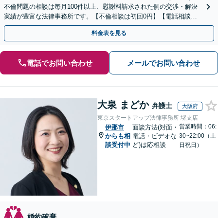
不倫問題の相談は毎月100件以上、慰謝料請求された側の交渉・解決
実績が豊富な法律事務所です。【不倫相談は初回0円】【電話相談で
ご契約まで対応可/来所不要】
料金表を見る
電話でお問い合わせ
メールでお問い合わせ
大泉 まどか
弁護士
大阪府
東京スタートアップ法律事務所 堺支店
営業時間：06:
伊那市
面談方法(対面・
からも相
電話・ビデオな
30~22:00（土
談受付中
ど)は応相談
日祝日）
婚約破棄