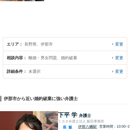
など、幅広い法律トラブルの
ご相談を承ります。【地域に
根ざした弁護士】もし何かお
困りな事がございましたらお
気軽にご相談ください。
エリア
長野県、伊那市
変更
相談内容
離婚・男女問題、婚約破棄
変更
詳細条件
未選択
変更
伊那市から近い婚約破棄に強い弁護士
下平 学
弁護士
ミカタ弁護士法人 飯田事務所
伊那八幡駅
営業時間：10:00~2
長
飯