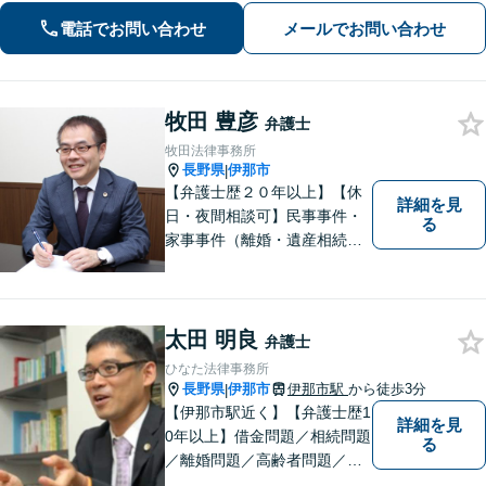
ます!【秘密厳守】【破産管財人】
電話でお問い合わせ
メールでお問い合わせ
牧田 豊彦
弁護士
牧田法律事務所
長野県
伊那市
|
【弁護士歴２０年以上】【休
詳細を見
日・夜間相談可】民事事件・
る
家事事件（離婚・遺産相続、
不動産・建築等）から企業法
務（紛争対応・債権回収等）
まで幅広い案件に対応してお
ります。最適なリーガルサー
太田 明良
弁護士
ビスを提供いたします。まず
ひなた法律事務所
はお気軽にご相談ください。
長野県
伊那市
伊那市駅
から徒歩3分
|
【伊那市駅近く】【弁護士歴1
詳細を見
0年以上】借金問題／相続問題
る
／離婚問題／高齢者問題／相
続問題／環境問題／企業法務