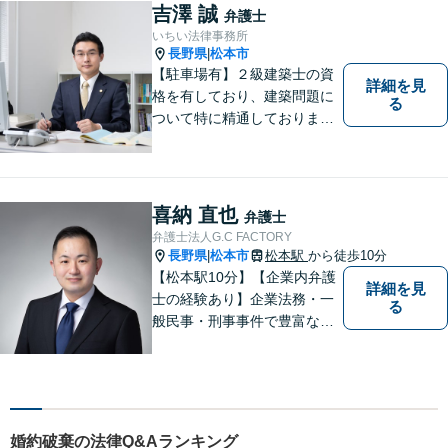
は日本全国です。 遠方の方は
吉澤 誠
弁護士
Web面談や電話でのご連絡が
いちい法律事務所
可能です。
長野県
松本市
|
【駐車場有】２級建築士の資
詳細を見
格を有しており、建築問題に
る
ついて特に精通しておりま
す。ご依頼者さまとの信頼関
係を大切にし、迅速・丁寧な
対応を心がけております。お
忙しい方もお気軽にご相談く
喜納 直也
弁護士
ださい。
弁護士法人G.C FACTORY
長野県
松本市
松本駅
から徒歩10分
|
【松本駅10分】【企業内弁護
詳細を見
士の経験あり】企業法務・一
る
般民事・刑事事件で豊富な実
績あり。「依頼をして良かっ
た。」と言っていただけるよ
うなリーガルサービスをご提
供します。
婚約破棄の法律Q&Aランキング