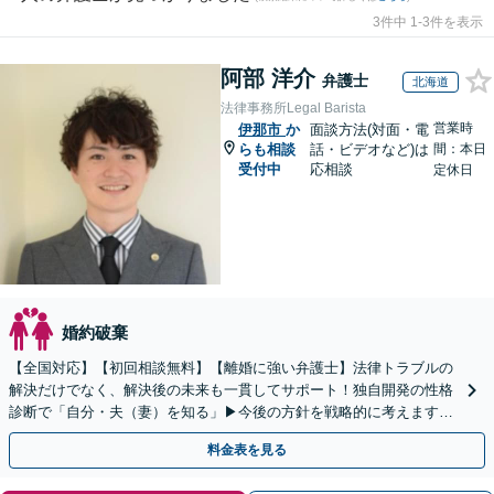
3件中 1-3件を表示
阿部 洋介
弁護士
北海道
法律事務所Legal Barista
営業時
伊那市
か
面談方法(対面・電
らも相談
話・ビデオなど)は
間：本日
受付中
応相談
定休日
婚約破棄
【全国対応】【初回相談無料】【離婚に強い弁護士】法律トラブルの
解決だけでなく、解決後の未来も一貫してサポート！独自開発の性格
診断で「自分・夫（妻）を知る」▶︎今後の方針を戦略的に考えます！
【休日夜間／オンライン相談OK】
料金表を見る