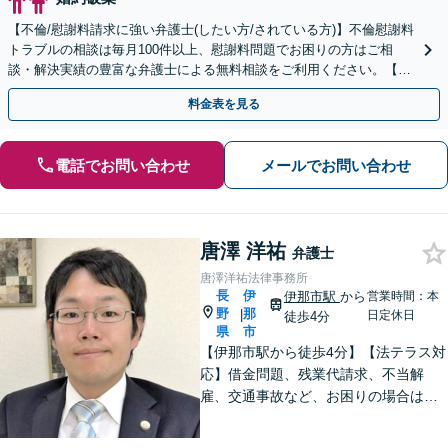
【不倫/慰謝料請求に強い弁護士(したい方/されている方)】不倫慰謝料
トラブルの相談は毎月100件以上、慰謝料問題でお困りの方はご相
談・解決実績の豊富な弁護士による無料相談をご利用ください。【不
倫相談は初回0円】【全国対応】
料金表を見る
電話でお問い合わせ
メールでお問い合わせ
唐澤 洋祐
弁護士
唐澤洋祐法律事務所
長
伊
伊那市駅
から
営業時間：本
野
那
|
日定休日
徒歩4分
県
市
【伊那市駅から徒歩4分】【法テラス対
応】借金問題、残業代請求、不当解
雇、交通事故など、お困りの場合はす
ぐにご相談ください。【個人・企業対
応可能】弁護士が代理人として交渉し