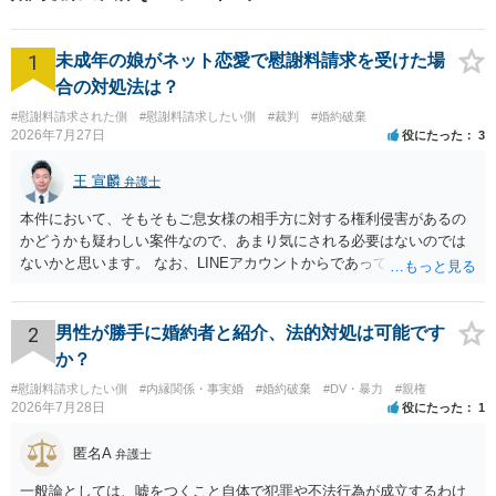
1
未成年の娘がネット恋愛で慰謝料請求を受けた場
合の対処法は？
#慰謝料請求された側
#慰謝料請求したい側
#裁判
#婚約破棄
2026年7月27日
役にたった
3
王 宣麟
弁護士
本件において、そもそもご息女様の相手方に対する権利侵害があるの
かどうかも疑わしい案件なので、あまり気にされる必要はないのでは
ないかと思います。 なお、LINEアカウントからであっても、そこに紐
づけられた電話番号の開示→携帯電話会社から氏名・住所が開示され
るパターンはありえるものの、本件のような精神的損害が発生したと
明確にいえないような案件において開示がなされる可能性も低いので
2
男性が勝手に婚約者と紹介、法的対処は可能です
はないかと推察します。
か？
#慰謝料請求したい側
#内縁関係・事実婚
#婚約破棄
#DV・暴力
#親権
2026年7月28日
役にたった
1
匿名A
弁護士
一般論としては、嘘をつくこと自体で犯罪や不法行為が成立するわけ