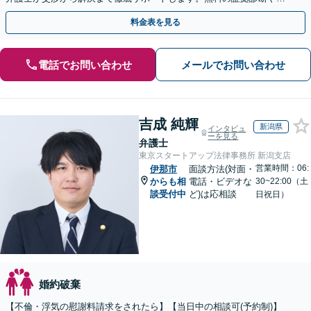
手金の返還保証もありますので安心してご相談ください。
料金表を見る
電話でお問い合わせ
メールでお問い合わせ
吉成 純輝
新潟県
インタビュ
ーを見る
弁護士
東京スタートアップ法律事務所 新潟支店
営業時間：06:
伊那市
面談方法(対面・
からも相
電話・ビデオな
30~22:00（土
談受付中
ど)は応相談
日祝日）
婚約破棄
【不倫・浮気の慰謝料請求をされたら】【当日中の相談可(予約制)】