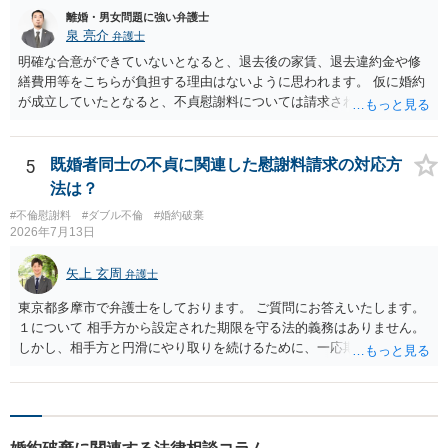
離婚・男女問題に強い弁護士
泉 亮介
弁護士
明確な合意ができていないとなると、退去後の家賃、退去違約金や修
繕費用等をこちらが負担する理由はないように思われます。 仮に婚約
が成立していたとなると、不貞慰謝料については請求される可能性が
あるため検討しておく必要があるでしょう。 弁護士を立てる予定であ
れば早めに弁護士に相談し、弁護士から回答をさせると良いでしょ
う。
5
既婚者同士の不貞に関連した慰謝料請求の対応方
法は？
#不倫慰謝料
#ダブル不倫
#婚約破棄
2026年7月13日
矢上 玄周
弁護士
東京都多摩市で弁護士をしております。 ご質問にお答えいたします。
１について 相手方から設定された期限を守る法的義務はありません。
しかし、相手方と円滑にやり取りを続けるために、一応期限を守って
連絡を取ることもあり得ます。 弁護士に相談してから連絡をしたい
が、期限を守らないのもご不安という場合には、「弁護士に相談して
から連絡するので少々お待ちください」という旨の連絡を入れておく
こともあります。 ２について 求償権の請求と婚約破棄の慰謝料請求
は、法的には別の議論ではありますが、事実上の繋がりがないわけで