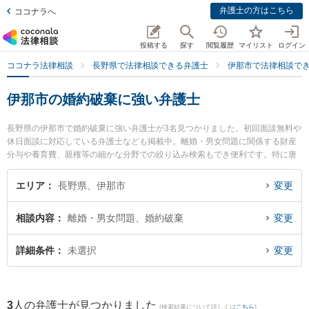
弁護士の方はこちら
ココナラへ
投稿する
探す
閲覧履歴
マイリスト
ログイン
ココナラ法律相談
長野県で法律相談できる弁護士
伊那市で法律相談で
伊那市の婚約破棄に強い弁護士
長野県の伊那市で婚約破棄に強い弁護士が3名見つかりました。初回面談無料や
休日面談に対応している弁護士なども掲載中。離婚・男女問題に関係する財産
分与や養育費、親権等の細かな分野での絞り込み検索もでき便利です。特に唐
澤洋祐法律事務所の唐澤 洋祐弁護士や牧田法律事務所の牧田 豊彦弁護士、ひな
た法律事務所の太田 明良弁護士のプロフィール情報や弁護士費用、強みなどが
エリア
長野県、伊那市
変更
注目されています。『伊那市で土日や夜間に発生した婚約破棄のトラブルを今
すぐに弁護士に相談したい』『婚約破棄のトラブル解決の実績豊富な近くの弁
相談内容
離婚・男女問題、婚約破棄
変更
護士を検索したい』『初回相談無料で婚約破棄を法律相談できる伊那市内の弁
護士に相談予約したい』などでお困りの相談者さんにおすすめです。
詳細条件
未選択
変更
3
人の弁護士が見つかりました
(検索結果について詳しくは
こちら
)