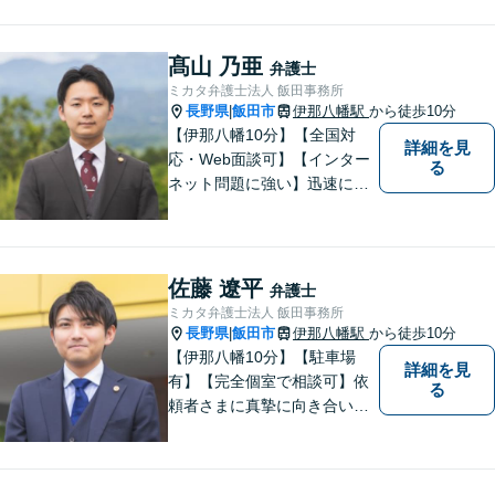
なることを志しました。多く
の方から相談しやすい弁護士
であることを心がけ、誠実
髙山 乃亜
弁護士
に、そして丁寧に対応してい
ミカタ弁護士法人 飯田事務所
きます。
長野県
飯田市
伊那八幡駅
から徒歩10分
|
【伊那八幡10分】【全国対
詳細を見
応・Web面談可】【インター
る
ネット問題に強い】迅速に対
応し、依頼者さまの平穏な生
活をいち早く取り戻すサポー
トをさせていただきます。ど
のようなことでも、お気軽に
佐藤 遼平
弁護士
ご相談ください。
ミカタ弁護士法人 飯田事務所
長野県
飯田市
伊那八幡駅
から徒歩10分
|
【伊那八幡10分】【駐車場
詳細を見
有】【完全個室で相談可】依
る
頼者さまに真摯に向き合い、
被害者の方のことも十分考慮
した上で事件を解決していき
ます。当事務所の対象エリア