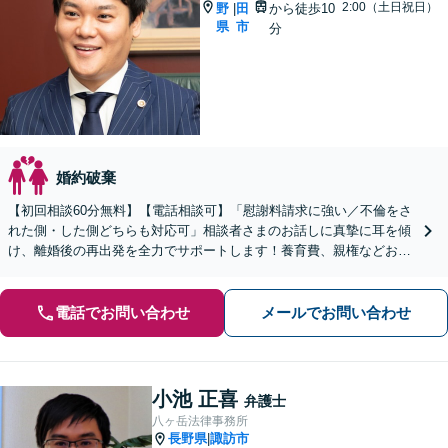
2:00（土日祝日）
野
田
から徒歩10
|
県
市
分
婚約破棄
【初回相談60分無料】【電話相談可】「慰謝料請求に強い／不倫をさ
れた側・した側どちらも対応可」相談者さまのお話しに真摯に耳を傾
け、離婚後の再出発を全力でサポートします！養育費、親権などお子
さまの問題に注力【子連れ相談可】【休日・夜間相談可】
電話でお問い合わせ
メールでお問い合わせ
小池 正喜
弁護士
八ヶ岳法律事務所
長野県
諏訪市
|