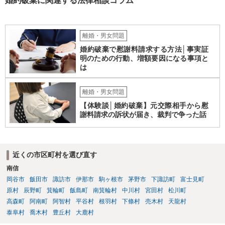
婚約破棄に関連する法律相談コラム
はありません。 例えば、既婚者であるにもかかわらず、結婚するとい
うことを匂わせて不貞関係になったというような場合には、求償権の
負担割合が高くなり、婚約破棄の慰謝料も払う必要が生じるという可
離婚・男女問題
能性もないわけではありません。 ただし、法律上重婚は認められてい
婚約破棄で慰謝料請求する方法│事実証
ないので、既婚者同士の婚約が成立するかといわれると、成立しない
明のための行動、増額要因になる事項と
と判断される可能性の方が高いと思われます。 ３について 和解をする
は
際には、清算条項という定めを設けることがほとんどです。 清算条項
を定めることによって、「これをもってお互いに今後一切請求しな
い」ことを双方が誓約することになります。 上記はあくまでも一般論
離婚・男女問題
としての回答となります。 詳細なご事情をお伺いすればより適切な回
【体験談│婚約破棄】元交際相手から慰
答ができるかと存じます。 弁護士に相談すべき事案かと存じますの
謝料請求の訴状が届き、裁判で争った話
で、お早めにご相談されることをお勧めいたします。
近くの市区町村を選び直す
南信
岡谷市
飯田市
諏訪市
伊那市
駒ヶ根市
茅野市
下諏訪町
富士見町
原村
辰野町
箕輪町
飯島町
南箕輪村
中川村
宮田村
松川町
高森町
阿南町
阿智村
平谷村
根羽村
下條村
売木村
天龍村
泰阜村
喬木村
豊丘村
大鹿村