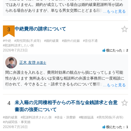
ではありません。婚約が成立している場合は婚約破棄慰謝料等が認め
られる場合がありますが、単なる男女交際にとどまる段階の場合、独
身偽装その他貞操権侵害事案は別として、信頼関係破壊行為について
慰謝料は生じないことが多いと思われます。 お怒りはごもっともです
が、仮に交際を進めたとしても後に相手を信頼できなくなる可能性が
3
中絶費用の請求について
高かったということですので、むしろ結婚しなくてよかったと割り切
って、交際を終わらせるのがよいと思います。
#中絶
#異性関係(不貞等)
#婚約破棄
#婚外の妊娠
#音信不通
#慰謝料請求したい側
2026年7月23日
役にたった
2
正木 友啓
弁護士
間に弁護士を入れると、費用対効果の観点から損になってしまう可能
性があります 無料あるいは安価な相談料の弁護士事務所に一度相談に
行かれて、今できること・請求できるものについて整理されるのがよ
いかと思います
4
未入籍の元同棲相手からの不当な金銭請求と合意
書面の強要について
#婚約破棄
#慰謝料請求された側
#借金・浪費癖
#離婚協議
#異性関係(不貞等)
#内縁関係・事実婚
2026年7月16日
役にたった
1