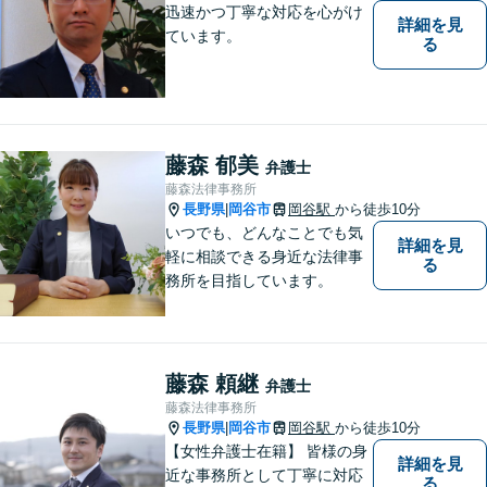
迅速かつ丁寧な対応を心がけ
詳細を見
ています。
る
藤森 郁美
弁護士
藤森法律事務所
長野県
岡谷市
岡谷駅
から徒歩10分
|
いつでも、どんなことでも気
詳細を見
軽に相談できる身近な法律事
る
務所を目指しています。
藤森 頼継
弁護士
藤森法律事務所
長野県
岡谷市
岡谷駅
から徒歩10分
|
【女性弁護士在籍】 皆様の身
詳細を見
近な事務所として丁寧に対応
る