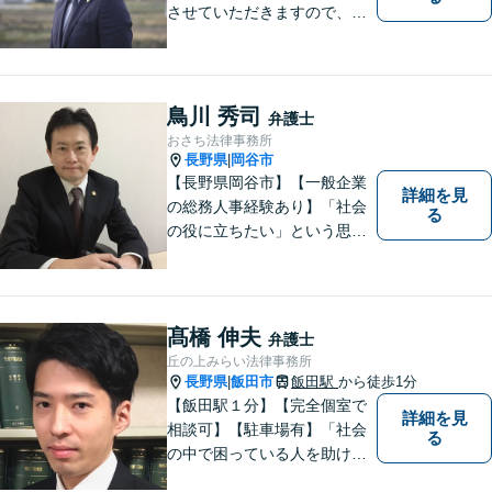
させていただきますので、お
気軽にお電話下さい。
鳥川 秀司
弁護士
おさち法律事務所
長野県
岡谷市
|
【長野県岡谷市】【一般企業
詳細を見
の総務人事経験あり】「社会
る
の役に立ちたい」という思い
を持って弁護士として活動し
ています。地元に根ざし、岡
谷市・長野県中南信の人々の
権利を守るために懸命に働き
髙橋 伸夫
弁護士
ます。離婚・借金・交通事故
丘の上みらい法律事務所
などお気軽にご相談くださ
長野県
飯田市
飯田駅
から徒歩1分
|
い。
【飯田駅１分】【完全個室で
詳細を見
相談可】【駐車場有】「社会
る
の中で困っている人を助けた
い」との思いから、弁護士に