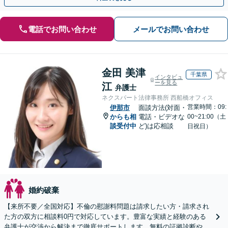
電話でお問い合わせ
メールでお問い合わせ
金田 美津
千葉県
インタビュ
ーを見る
江
弁護士
ネクスパート法律事務所 西船橋オフィス
営業時間：09:
伊那市
面談方法(対面・
からも相
電話・ビデオな
00~21:00（土
談受付中
ど)は応相談
日祝日）
婚約破棄
【来所不要／全国対応】不倫の慰謝料問題は請求したい方・請求され
た方の双方に相談料0円で対応しています。豊富な実績と経験のある
弁護士が交渉から解決まで徹底サポートします。無料の証拠診断や着