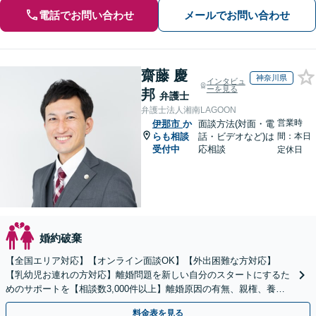
電話でお問い合わせ
メールでお問い合わせ
齋藤 慶
神奈川県
インタビュ
ーを見る
邦
弁護士
弁護士法人湘南LAGOON
営業時
伊那市
か
面談方法(対面・電
らも相談
話・ビデオなど)は
間：本日
受付中
応相談
定休日
婚約破棄
【全国エリア対応】【オンライン面談OK】【外出困難な方対応】
【乳幼児お連れの方対応】離婚問題を新しい自分のスタートにするた
めのサポートを【相談数3,000件以上】離婚原因の有無、親権、養育
費、財産分与、慰謝料請求【夜間・休日相談可】
料金表を見る