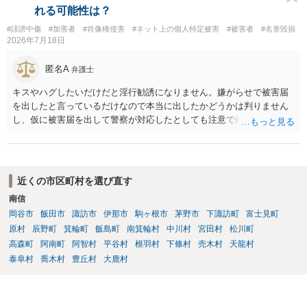
れる可能性は？
#誹謗中傷
#加害者
#肖像権侵害
#ネット上の個人特定被害
#被害者
#名誉毀損
2026年7月18日
匿名A
弁護士
キスやハグしたいだけだと淫行勧誘になりません。嫌がらせで被害届
を出したと言っているだけなので本当に出したかどうかは判りません
し、仮に被害届を出して警察が対応したとしても注意で終わるような
話です。放置しておいて下さい。 念のため、過去のやり取りはとって
おくように。
近くの市区町村を選び直す
南信
岡谷市
飯田市
諏訪市
伊那市
駒ヶ根市
茅野市
下諏訪町
富士見町
原村
辰野町
箕輪町
飯島町
南箕輪村
中川村
宮田村
松川町
高森町
阿南町
阿智村
平谷村
根羽村
下條村
売木村
天龍村
泰阜村
喬木村
豊丘村
大鹿村