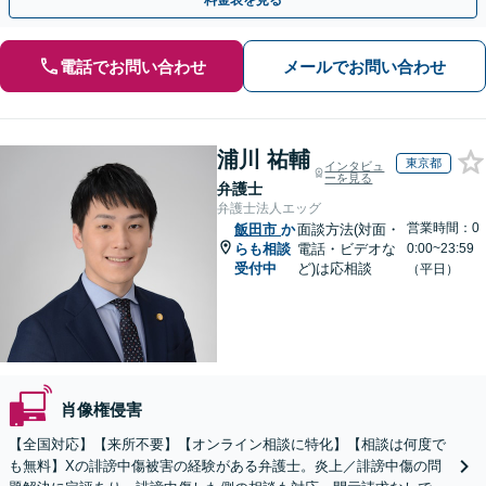
料金表を見る
電話でお問い合わせ
メールでお問い合わせ
浦川 祐輔
東京都
インタビュ
ーを見る
弁護士
弁護士法人エッグ
営業時間：0
飯田市
か
面談方法(対面・
らも相談
電話・ビデオな
0:00~23:59
受付中
ど)は応相談
（平日）
肖像権侵害
【全国対応】【来所不要】【オンライン相談に特化】【相談は何度で
も無料】Xの誹謗中傷被害の経験がある弁護士。炎上／誹謗中傷の問