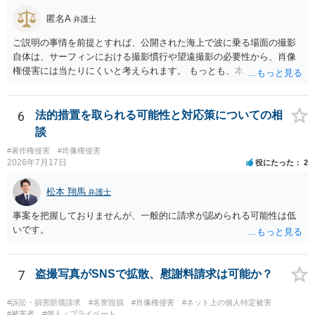
りません。 まず、見積書、メール、チャット、デザイナーの利用規約
匿名A
弁護士
を確認したうえで、「提供素材及びこれを含む画面の複製・SNS掲載
を許諾しない」と書面で明確に通知することをお勧めします。すでに
ご説明の事情を前提とすれば、公開された海上で波に乗る場面の撮影
掲載された場合は、URL、掲載日時、画面を保存してから削除を求め
自体は、サーフィンにおける撮影慣行や望遠撮影の必要性から、肖像
てください。
権侵害には当たりにくいと考えられます。 もっとも、本人の同意前に
識別可能なプレビューを誰でも閲覧できる状態で公開する点は別問題
です。低解像度化や透かしだけでは十分とは限らず、事前同意を取得
する、第三者が識別できない程度に加工する、又は本人のアカウント
6
法的措置を取られる可能性と対応策についての相
内だけで表示する方法を検討すべきです。 なりすまし購入・転売が行
談
われた場合、御社の責任が当然に生じるわけではありません。しか
#著作権侵害
#肖像権侵害
し、自己申告だけで購入でき、自社が照合不一致を検出しても販売を
2026年7月17日
役にたった
2
止めていない現行の運用では、予測可能な不正への対策を怠ったとし
て、撮影された本人に対する損害賠償責任が認められる可能性があり
松本 翔馬
弁護士
ます。 検討中の対策は、いずれも過剰ではなく、必要な方向性です。
ただし、それだけで十分とはいえません。ゲスト購入の廃止は購入者
事案を把握しておりませんが、一般的に請求が認められる可能性は低
の追跡には役立ちますが、その人が被写体本人であることまでは確認
いです。
できません。照合不一致時の販売保留・手動レビューは特に重要で
す。セッションの遡及作成は、検知するだけでなく、原則として販売
保留又は追加確認の対象とすべきです。フォレンジック透かしは転売
7
盗撮写真がSNSで拡散、慰謝料請求は可能か？
者の特定や抑止には有効ですが、不正購入や同意前の公開自体を防ぐ
ものではありません。 したがって、これらに加えて、被写体との照合
#訴訟・損害賠償請求
#名誉毀損
#肖像権侵害
#ネット上の個人特定被害
方法、無認証プレビューの廃止、申出時の即時非公開化、未購入映像
#被害者
#個人・プライベート