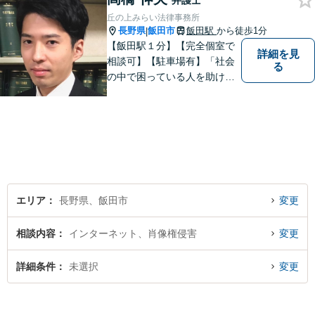
弁護士
ご相談ください。
丘の上みらい法律事務所
長野県
飯田市
飯田駅
から徒歩1分
|
【飯田駅１分】【完全個室で
詳細を見
相談可】【駐車場有】「社会
る
の中で困っている人を助けた
い」との思いから、弁護士に
なることを志しました。多く
の方から相談しやすい弁護士
であることを心がけ、誠実
に、そして丁寧に対応してい
きます。
エリア
長野県、飯田市
変更
相談内容
インターネット、肖像権侵害
変更
詳細条件
未選択
変更