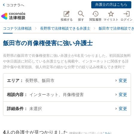
弁護士の方はこちら
ココナラへ
投稿する
探す
閲覧履歴
マイリスト
ログイン
ココナラ法律相談
長野県で法律相談できる弁護士
飯田市で法律相談で
飯田市の肖像権侵害に強い弁護士
長野県の飯田市で肖像権侵害に強い弁護士が4名見つかりました。初回面談無料
や休日面談に対応している弁護士なども掲載中。インターネットに関係する誹
謗中傷や名誉毀損、個人特定等の細かな分野での絞り込み検索もでき便利で
す。特にミカタ弁護士法人 飯田事務所の下平 学弁護士やミカタ弁護士法人 飯
田事務所の佐藤 遼平弁護士、ミカタ弁護士法人 飯田事務所の髙山 乃亜弁護士
エリア
長野県、飯田市
変更
のプロフィール情報や弁護士費用、強みなどが注目されています。『飯田市で
土日や夜間に発生した肖像権侵害のトラブルを今すぐに弁護士に相談したい』
相談内容
インターネット、肖像権侵害
変更
『肖像権侵害のトラブル解決の実績豊富な近くの弁護士を検索したい』『初回
相談無料で肖像権侵害を法律相談できる飯田市内の弁護士に相談予約したい』
などでお困りの相談者さんにおすすめです。
詳細条件
未選択
変更
4
人の弁護士が見つかりました
(検索結果について詳しくは
こちら
)