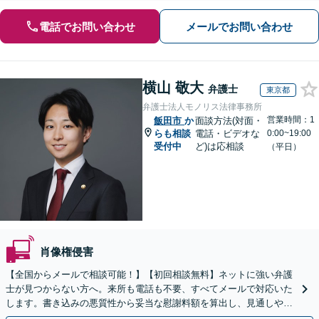
電話でお問い合わせ
メールでお問い合わせ
横山 敬大
弁護士
東京都
弁護士法人モノリス法律事務所
営業時間：1
飯田市
か
面談方法(対面・
らも相談
電話・ビデオな
0:00~19:00
受付中
ど)は応相談
（平日）
肖像権侵害
【全国からメールで相談可能！】【初回相談無料】ネットに強い弁護
士が見つからない方へ。来所も電話も不要、すべてメールで対応いた
します。書き込みの悪質性から妥当な慰謝料額を算出し、見通しや費
用面のリスクも包み隠さずお伝えしサポートします。