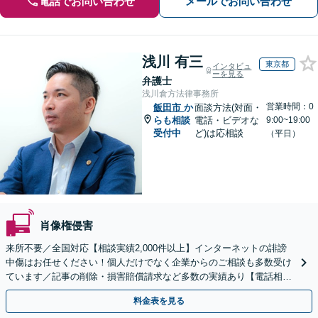
電話でお問い合わせ
メールでお問い合わせ
浅川 有三
東京都
インタビュ
ーを見る
弁護士
浅川倉方法律事務所
営業時間：0
飯田市
か
面談方法(対面・
らも相談
電話・ビデオな
9:00~19:00
受付中
ど)は応相談
（平日）
肖像権侵害
来所不要／全国対応【相談実績2,000件以上】インターネットの誹謗
中傷はお任せください！個人だけでなく企業からのご相談も多数受け
ています／記事の削除・損害賠償請求など多数の実績あり【電話相談
可】【初回相談無料】【夜間休日面談可】
料金表を見る