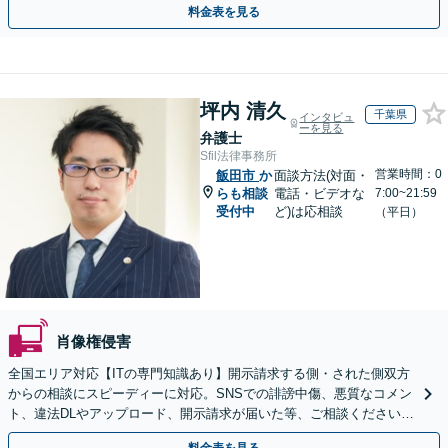
料金表を見る
坪内 清久
千葉県
インタビュ
ーを見る
弁護士
Sfil法律事務所
営業時間：0
飯田市
か
面談方法(対面・
らも相談
電話・ビデオな
7:00~21:59
受付中
ど)は応相談
（平日）
肖像権侵害
全国エリア対応【ITの専門知識あり】開示請求する側・された側双方
からの相談にスピーディーに対応。SNSでの誹謗中傷、悪質なコメン
ト、違法DLやアップロード、開示請求が届いた等、ご相談ください
【WEB面談OK&解決実績豊富】【千葉中央駅4分】