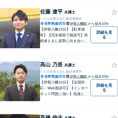
佐藤 遼平
弁護士
ミカタ弁護士法人 飯田事務所
長野県
飯田市
伊那八幡駅
から徒歩10分
|
【伊那八幡10分】【駐車場
詳細を見
有】【完全個室で相談可】依
る
頼者さまに真摯に向き合い、
被害者の方のことも十分考慮
した上で事件を解決していき
ます。当事務所の対象エリア
髙山 乃亜
は日本全国です。 遠方の方は
弁護士
Web面談や電話でのご連絡が
ミカタ弁護士法人 飯田事務所
可能です。
長野県
飯田市
伊那八幡駅
から徒歩10分
|
【伊那八幡10分】【全国対
詳細を見
応・Web面談可】【インター
る
ネット問題に強い】迅速に対
応し、依頼者さまの平穏な生
活をいち早く取り戻すサポー
トをさせていただきます。ど
髙橋 伸夫
のようなことでも、お気軽に