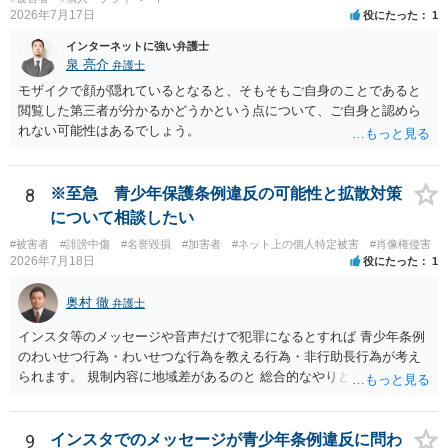
の保存期間などを整備する必要があります。実際の画面、照合ロジッ
2026年7月17日
役にたった
1
ク、利用規約、フィルマーとの契約を弁護士に提示し、サービス全体
インターネットに強い弁護士
のリーガルチェックを受けるのがよいでしょう。
泉 亮介
弁護士
モザイクで顔が隠れているとなると、そもそもご自身のことであると
閲覧した第三者が分かるかどうかという点について、ご自身と認めら
れない可能性はあるでしょう。
8
※至急 青少年保護条例違反の可能性と拡散対策
について相談したい
#被害者
#誹謗中傷
#名誉毀損
#加害者
#ネット上の個人特定被害
#肖像権侵害
2026年7月18日
役にたった
1
奥村 徹
弁護士
インスタ等のメッセージや音声だけで犯罪になるとすれば 青少年条例
のわいせつ行為・わいせつな行為を教える行為・非行助長行為が考え
られます。 規制内容に地域差があるのと 総合的なやりとりの内容で判
断されるので、 最寄りの弁護士に直接相談されるのがいいと思いま
す。
9
インスタでのメッセージが青少年条例違反に問わ