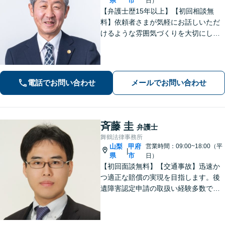
県
市
日）
【弁護士歴15年以上】【初回相談無
料】依頼者さまが気軽にお話しいただ
けるような雰囲気づくりを大切にして
います。交通事故や借金、消費者被害
など、幅広く対応しておりますので、
お困りの方はぜひ一度ご相談くださ
い。【電話・メール・WEB相談可】
電話でお問い合わせ
メールでお問い合わせ
斉藤 圭
弁護士
舞鶴法律事務所
山梨
甲府
営業時間：09:00~18:00（平
|
県
市
日）
【初回面談無料】【交通事故】迅速か
つ適正な賠償の実現を目指します。後
遺障害認定申請の取扱い経験多数で
す。【自己破産】金融業者からの催促
をストップできます。住宅ローンが残
っている場合もご相談ください。な