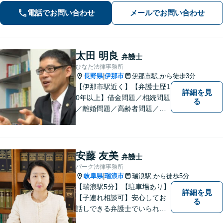
お、個室での相談対応も可能です。
電話でお問い合わせ
メールでお問い合わせ
太田 明良
弁護士
ひなた法律事務所
長野県
伊那市
伊那市駅
から徒歩3分
|
【伊那市駅近く】【弁護士歴1
詳細を見
0年以上】借金問題／相続問題
る
／離婚問題／高齢者問題／相
続問題／環境問題／企業法務
など、幅広い法律トラブルの
ご相談を承ります。【地域に
根ざした弁護士】もし何かお
安藤 友美
弁護士
困りな事がございましたらお
パーク法律事務所
気軽にご相談ください。
岐阜県
瑞浪市
瑞浪駅
から徒歩5分
|
【瑞浪駅5分】【駐車場あり】
詳細を見
【子連れ相談可】安心してお
る
話しできる弁護士でいられる
ように、依頼者の方のお話を