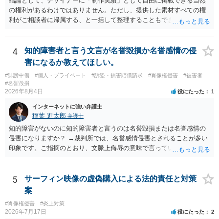
結論として、デザイナーに「制作実績」として自由に掲載できる当然
の権利があるわけではありません。ただし、提供した素材すべての権
利がご相談者に帰属する、と一括して整理することもできません。 ご
自身が撮影・執筆した写真や文章は、創作性があれば原則としてご自
身が著作権者です。 他方、ブランド名、文字主体のロゴ、商品情報、
短いキャッチコピー、販売コンセプトなどは、通常、著作物には当た
4
知的障害者と言う文言が名誉毀損か名誉感情の侵
りません。ただし、ロゴに独自の図形やイラスト等が含まれる場合に
害になるか教えてほしい。
は、その表現部分が著作物となる可能性があります。 また、人物写真
#誹謗中傷
#個人・プライベート
#訴訟・損害賠償請求
#肖像権侵害
#被害者
の著作権は撮影者に、肖像に関する権利は被写体本人に帰属します
#名誉毀損
（著作権法2条・17条）。 ウェブサイト全体に当然に著作権が生じる
2026年8月4日
役にたった
1
わけではありません。デザイナーが独自に制作したイラストやバナー
インターネットに強い弁護士
等は別として、一般的なレイアウトや配色、依頼者から提供された素
稲葉 進太郎
弁護士
材を希望に沿って配置した部分には、通常、著作物性は認められにく
いと考えられます。仮に具体的な画面構成の一部に創作性が認められ
知的障害がないのに知的障害者と言うのは名誉毀損または名誉感情の
ても、その権利は当該部分に限られ、ご相談者の写真や文章等を制作
侵害になりますか？ →裁判所では、名誉感情侵害とされることが多い
実績として掲載する権限まで当然に生じるものではありません。 もっ
印象です。ご指摘のとおり、文脈上侮辱の意味で言っている点も加味
とも、契約書がなくても、見積書、メール、利用規約等に実績掲載へ
されていると思います。
の同意があれば別です。また、単に制作を担当した事実を記載した
り、公開中のサイトへリンクしたりする行為まで当然に禁止できると
5
サーフィン映像の虚偽購入による法的責任と対策
は限りません。 人物写真については、通常のSNSへの無断掲載と同
案
様、掲載目的、態様、必要性、本人の特定可能性等から判断されま
#肖像権侵害
#炎上対策
す。営業目的であり、本人も掲載を拒否していることは、違法性を認
2026年7月17日
役にたった
2
める方向の事情となりますが、自動的に肖像権侵害となるわけではあ