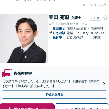
4件中 1-4件を表示
春田 菊麿
弁護士
石川県
春田法律事務所 金沢オフィス
営業時間：0
飯田市
か
面談方法(対面・
らも相談
電話・ビデオな
0:00~23:59
受付中
ど)は応相談
（平日）
肖像権侵害
【示談で早く解決したい】【賠償金を抑えたい】【開示請求に納得で
きない】【加害者に賠償請求したい】
料金表を見る