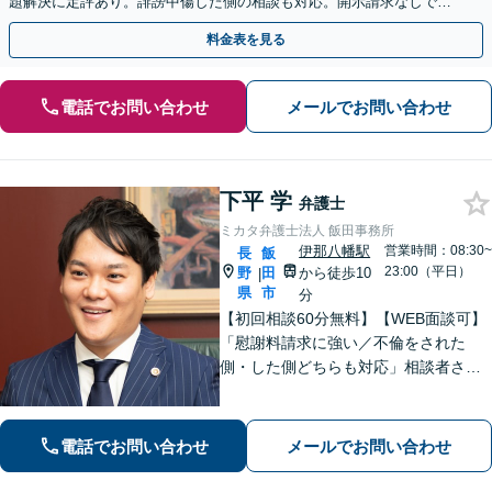
題解決に定評あり。誹謗中傷した側の相談も対応。開示請求なしで本
人の特定ができる場合もあり。
料金表を見る
電話でお問い合わせ
メールでお問い合わせ
下平 学
弁護士
ミカタ弁護士法人 飯田事務所
伊那八幡駅
営業時間：08:30~
長
飯
23:00（平日）
野
田
から徒歩10
|
県
市
分
【初回相談60分無料】【WEB面談可】
「慰謝料請求に強い／不倫をされた
側・した側どちらも対応」相談者さま
のお話しに真摯に耳を傾け、離婚後の
再出発を全力でサポートします！「契
約書チェック・労務対応など企業法務
電話でお問い合わせ
メールでお問い合わせ
の豊富な実績」「事業承継の対応実績
豊富」