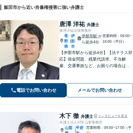
飯田市から近い肖像権侵害に強い弁護士
唐澤 洋祐
弁護士
唐澤洋祐法律事務所
長
伊
伊那市駅
か
営業時間：09:00~
野
那
|
18:00（平日）
ら徒歩4分
県
市
【伊那市駅から徒歩4分】【法テラス対
応】借金問題、残業代請求、不当解
雇、交通事故など、お困りの場合はす
ぐにご相談ください。【個人・企業対
応可能】弁護士が代理人として交渉し
ます!【秘密厳守】【破産管財人】
電話でお問い合わせ
メールでお問い合わせ
木下 徹
弁護士
インタビューを見る
弁護士法人ATB 山梨事務所
山梨
甲府
営業時間：09:00~17:00（平
|