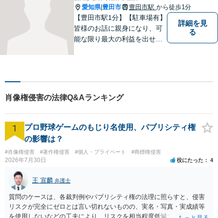
愛知県
豊田市
豊田市駅
から徒歩1分
|
【豊田市駅1分】【駐車場有】
詳細を見
皆様のお話に親身になり、可
る
能な限り最大の利益を出せる
よう尽力いたします。離婚／
相続／交通事故／借金／イン
ターネットなど、法律問題で
お困りの方はなんでもご相談
ください。先を見据えた解決
肖像権侵害の法律Q&Aランキング
策をご提案いたします。
1
プロ野球ゲームのもじり名使用、パブリシティ権
の影響は？
#肖像権侵害
#著作権侵害
#個人・プライベート
#商標権侵害
2026年7月30日
役にたった
4
王 宣麟
弁護士
質問のケースは、各裁判例やパブリシティ権の法理に照らすと、侵害
リスクが完全にゼロとは言い切れないものの、実名・写真・実成績等
を使用しないなどの工夫により、リスクを相当程度低減できる設計に