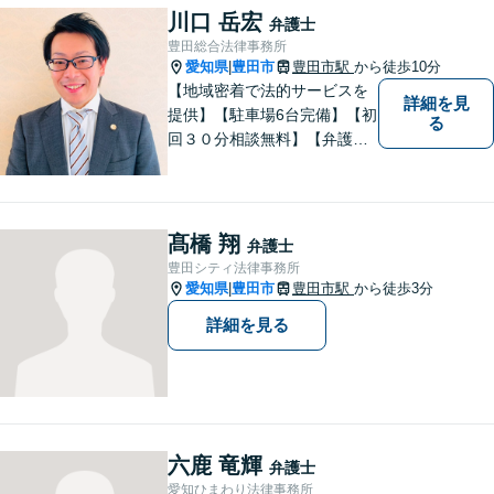
川口 岳宏
弁護士
豊田総合法律事務所
愛知県
豊田市
豊田市駅
から徒歩10分
|
【地域密着で法的サービスを
詳細を見
提供】【駐車場6台完備】【初
る
回３０分相談無料】【弁護士3
人体制】「親身な対応」と
「コミュニケーション」を重
視しております。 まちの皆様
のお困りごとを迅速に解決い
髙橋 翔
弁護士
たします。
豊田シティ法律事務所
愛知県
豊田市
豊田市駅
から徒歩3分
|
詳細を見る
六鹿 竜輝
弁護士
愛知ひまわり法律事務所