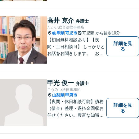
しっかり伺い分かりやすく親
身にサポートさせていただき
ます。より良い解決ができる
高井 克介
弁護士
ようサポートしたいと考えて
たかい総合法律事務所
おります。
岐阜県
可児市
可児駅
から徒歩10分
|
【初回無料相談あり】【夜
詳細を見
間・土日相談可】 しっかりと
る
お話をお聞きします。 お気
軽にお立ち寄り下さい。
甲光 俊一
弁護士
こうみつ法律事務所
山梨県
甲府市
|
【夜間・休日相談可能】債務
詳細を見
（借金）整理・過払金回収お
る
任せください。豊富な知識・
経験を生かしてあなたの生活
再建を全力でサポートいたし
ます。