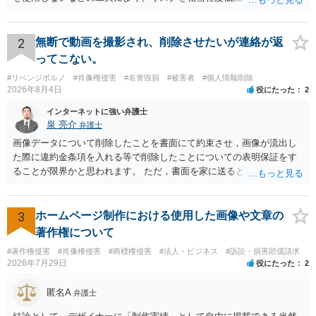
なっているかと思います。 ただし、「野球ファンであれば元の選手を
推測できる」という点は、裁判で争われた場合に「専ら顧客吸引力の
利用を目的とする」と判断される余地を残すため、一定の注意が必要
2
無断で動画を撮影され、削除させたいが連絡が返
です。 また、広告収益の有無は、侵害判断に一定の影響を与える可能
ってこない。
性がありますが、決定的要因ではありません。 パブリシティ権侵害の
#リベンジポルノ
#肖像権侵害
#名誉毀損
#被害者
#個人情報削除
成否は、主に「専ら顧客吸引力の利用を目的とするか」という点で判
2026年8月4日
役にたった
2
断されます。広告収益があることは「商業的目的」を強く示す要素で
すが、それだけで直ちに侵害となるわけではありません。完全無償・
インターネットに強い弁護士
非営利であれば「表現の自由」「創作物」としての側面が強く評価さ
泉 亮介
弁護士
れる可能性があります。一方、広告収益がある場合は「商業利用」と
画像データについて削除したことを書面にて約束させ，画像が流出し
しての色彩が強まり、リスクが高まる可能性があります。 公開前に変
た際に違約金条項を入れる等で削除したことについての表明保証をす
更・確認しておく事項については、公開の場でアドバイスするにも限
ることが限界かと思われます。 ただ，書面を家に送ると家族に不貞行
界があるかと思うので、資料等を持参の上、弁護士に相談されること
為が発覚しご自身が慰謝料請求を受けるリスクがあるため，書面で削
も一つかと存じます。
除等を求めることは避けたほうが良いかと思われます。
3
ホームページ制作における使用した画像や文章の
著作権について
#著作権侵害
#肖像権侵害
#商標権侵害
#法人・ビジネス
#訴訟・損害賠償請求
2026年7月29日
役にたった
2
匿名A
弁護士