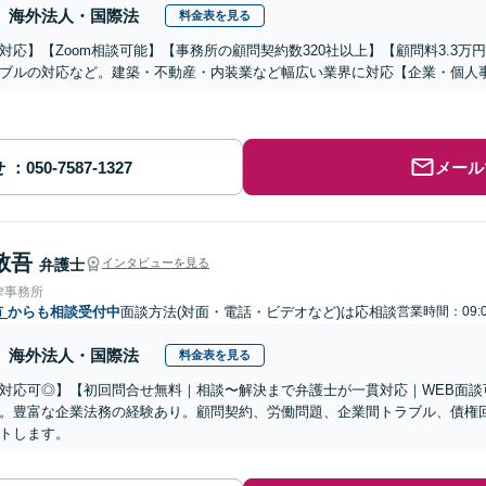
海外法人・国際法
料金表を見る
対応】【Zoom相談可能】【事務所の顧問契約数320社以上】【顧問料3.3
ブルの対応など。建築・不動産・内装業など幅広い業界に対応【企業・個人
せ
メール
敬吾
弁護士
インタビューを見る
律事務所
市
からも相談受付中
面談方法(対面・電話・ビデオなど)は応相談
営業時間：09:
海外法人・国際法
料金表を見る
対応可◎】【初回問合せ無料｜相談〜解決まで弁護士が一貫対応｜WEB面談
。豊富な企業法務の経験あり。顧問契約、労働問題、企業間トラブル、債権
トします。