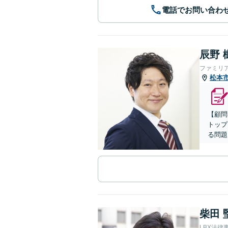
電話でお問い合わ
辰野 
ファミリ
松本
【顧問
トップ
る問題
柴田 
LBX法律