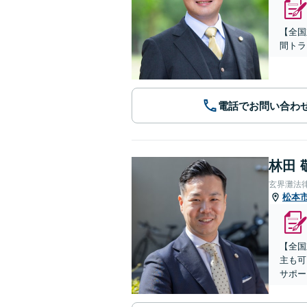
【全国
間トラ
電話でお問い合わ
林田 
玄界灘法
松本
【全国
主も可
サポー