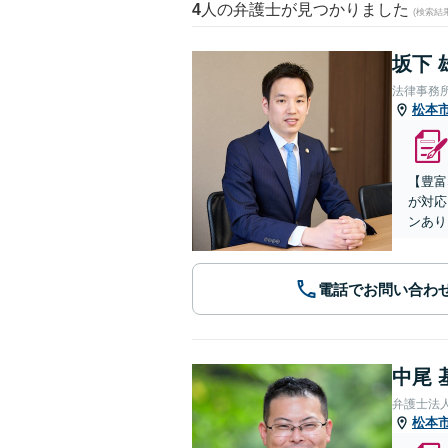
4
人の弁護士が見つかりました
(検索結
坂下 
法律事務所
松本
【豊富
が対応
ンあり
電話でお問い合わ
中尾 
弁護士法
松本