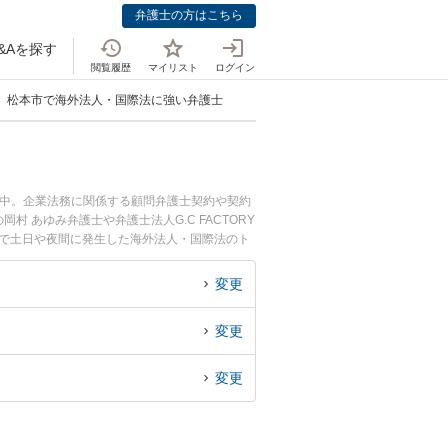
弁護士の方はこちら
&Aを探す
閲覧履歴
マイリスト
ログイン
松本市で海外法人・国際法に強い弁護士
載中。企業法務に関係する顧問弁護士契約や契約
あゆみ弁護士や弁護士法人G.C FACTORY
市で土日や夜間に発生した海外法人・国際法のト
無料で海外法人・国際法を法律相談できる松本市
変更
変更
変更