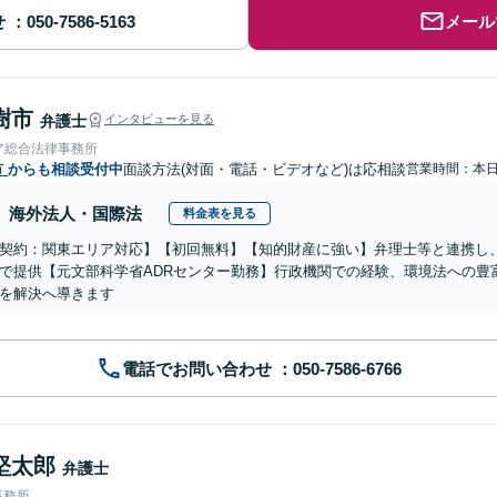
せ
メール
樹市
弁護士
インタビューを見る
ア総合法律事務所
市
からも相談受付中
面談方法(対面・電話・ビデオなど)は応相談
営業時間：本
海外法人・国際法
料金表を見る
契約：関東エリア対応】【初回無料】【知的財産に強い】弁理士等と連携し
で提供【元文部科学省ADRセンター勤務】行政機関での経験、環境法への豊
を解決へ導きます
電話でお問い合わせ
堅太郎
弁護士
事務所