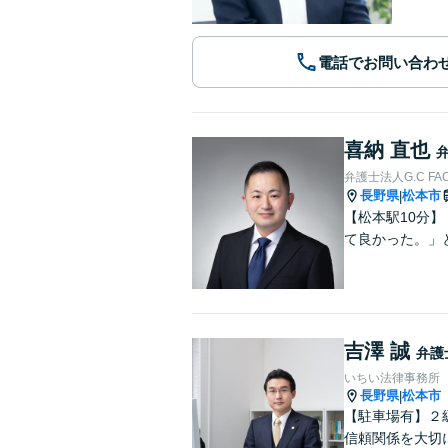
電話でお問い合わ
喜納 直也
弁護士法人G.C FA
長野県
松本市
|
【松本駅10分
て良かった。」
吉澤 誠
弁護
いちい法律事務所
長野県
松本市
|
【駐車場有】２
信頼関係を大切