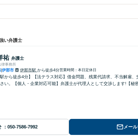
強い弁護士
洋祐
弁護士
法律事務所
県
伊那市
伊那市駅
から徒歩4分
営業時間：本日定休日
|
駅から徒歩4分】【法テラス対応】借金問題、残業代請求、不当解雇、
さい。【個人・企業対応可能】弁護士が代理人として交渉します!【秘
せ
メール