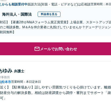
市
からも相談受付中
面談方法(対面・電話・ビデオなど)は応相談
営業時間：本
海外法人・国際法
料金表を見る
対応】【著書2作がM&Aフォーラム賞正賞受賞】上場企業、スタートアップ
のご相談多数。M＆Aを仲介業者に丸投げしていませんか？デューデリジェ
初回無料】
メールでお問い合わせ
あゆみ
弁護士
律事務所
県
松本市
営業時間：本日定休日
|
C近く】【駐車場あり】話しやすい雰囲気づくりを心掛けています。離
財産分与の解決多数。相続は財産調査から調停・審判までサポート「疎
可」