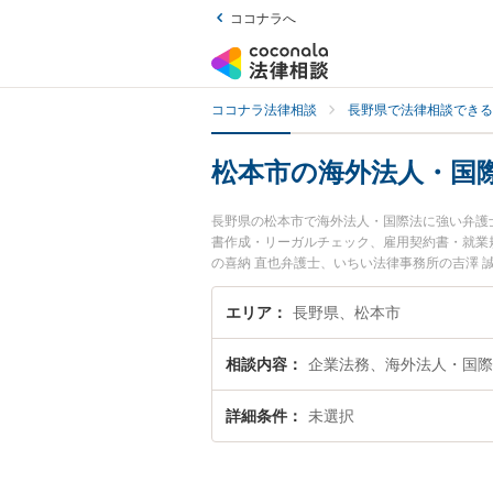
ココナラへ
ココナラ法律相談
長野県で法律相談できる
松本市の海外法人・国
長野県の松本市で海外法人・国際法に強い弁護
書作成・リーガルチェック、雇用契約書・就業規
の喜納 直也弁護士、いちい法律事務所の吉澤
ラブルを今すぐに弁護士に相談したい』『海外
内の弁護士に相談予約したい』などでお困りの
エリア
長野県、松本市
相談内容
企業法務、海外法人・国際
詳細条件
未選択