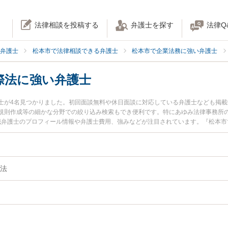
法律相談を投稿する
弁護士を探す
法律Q
弁護士
松本市で法律相談できる弁護士
松本市で企業法務に強い弁護士
際法に強い弁護士
士が4名見つかりました。初回面談無料や休日面談に対応している弁護士なども掲
則作成等の細かな分野での絞り込み検索もでき便利です。特にあゆみ法律事務所の岡村 
 誠弁護士のプロフィール情報や弁護士費用、強みなどが注目されています。『松本
法人・国際法のトラブル解決の実績豊富な近くの弁護士を検索したい』『初回相談
相談者さんにおすすめです。
法