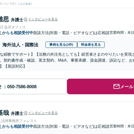
果について詳しくは
こちら
)
雄思
弁護士
インタビューを見る
Z 金沢オフィス
市
からも相談受付中
面談方法(対面・電話・ビデオなど)は応相談
営業時間：本
海外法人・国際法
事例を見る(2件)
料金表を見る
な経験でサポート】【法務の外注先としても】経営者さまのやりたいを実現
。契約書作成・確認、英文契約、M&A、事業承継、資金調達、訴訟など、お
】【英語対応】
せ
メール
基哉
弁護士
インタビューを見る
人法律事務所フォレスト
市
からも相談受付中
面談方法(対面・電話・ビデオなど)は応相談
営業時間：本