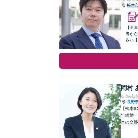
松本
【全国
者から
さい【
岡村 
あゆみ法
長野
【松本I
年離婚・
との交渉