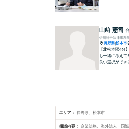
山﨑 憲司
信州総合法律事務所
長野県
松本市
|
【北松本駅4分
も一緒に考えて
良い選択ができ
エリア
長野県、松本市
相談内容
企業法務、海外法人・国際