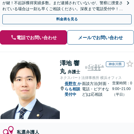
が鍵！不起訴獲得実績多数。まだ逮捕されていないが、警察に捜査さ
れている場合は一刻も早くご相談ください。深夜まで電話受付中！痴
漢／盗撮／のぞき／その他性犯罪など
料金表を見る
電話でお問い合わせ
メールでお問い合わせ
澤地 響
神奈川県
インタビュ
ーを見る
丸
弁護士
ネクスパート法律事務所 横浜オフィス
営業時間：0
長野市
か
面談方法(対面・
らも相談
電話・ビデオな
9:00~21:00
受付中
ど)は応相談
（平日）
私選弁護人