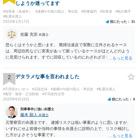
しようか迷ってます
#加害者（未成年）
#逮捕や勾留の阻止・準抗告
#刑事裁判
#加害者
#執行猶予
#私選弁護人
2022年1月17日
役にたった
31
佐藤 充崇
弁護士
恐らくはそうかと思います。 廃掃法違反で実際に立件されるケース
は、周辺住民などに実害があって困っているケースがほとんどのよう
に見受けられます。すでに回収しているのにわざわざ通報するのは考
えにくいです。 仮に管理者が通報したとしても、不送致または簡易送
致→審判不開始となる可能性は高いと思います。この場合は警察官か
ら注意されて終わりです。 一応、通常通り家裁送致され少年審判にな
2
デタラメな事を言われました
る可能性というのもそれなりにあります。廃掃法違反の不法投棄の罪
は条文だけ見ると重い罪なので。 ただ鑑別所に入れられることはまず
#不同意わいせつ
#示談交渉
#逮捕や勾留の阻止・準抗告
#私選弁護人
ないと思いますし、相談者の方の素行が悪いというわけでもなけれ
#冤罪・無実・正当防衛
#不同意性交罪
2026年6月16日
役にたった
9
ば、不処分で終わりになる可能性が高いと思います。少年院送致や逆
送は暴力団関係者でもないとまずないと思います。 ただどうしても心
刑事事件に強い弁護士
配というなら、弁護士に依頼して自首するという方法はあるかも知れ
藤本 顯人
弁護士
ません。反省していることが捜査機関や家裁に伝わりますので。
元警察官の弁護士です。 逮捕リスクは低い事案のように思いますが、
いずれにせよ前後や当時の事情を弁護士に説明の上で、リスク検討し
た方がよさそうな事案です。