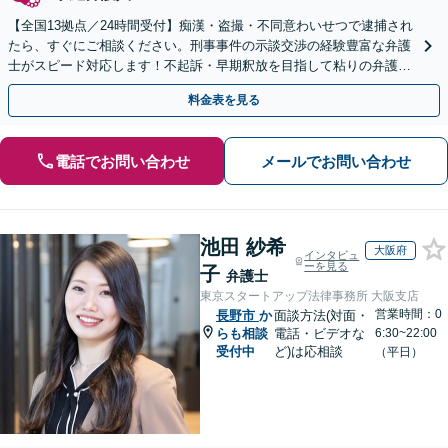
【全国13拠点／24時間受付】痴漢・盗撮・不同意わいせつで逮捕され
たら、すぐにご相談ください。刑事事件の示談交渉の経験豊富な弁護
士がスピード対応します！不起訴・早期釈放を目指して粘りの弁護活
動を行います。
料金表を見る
電話でお問い合わせ
メールでお問い合わせ
池田 紗希
大阪府
インタビュ
ーを見る
子
弁護士
東京スタートアップ法律事務所 大阪支店
営業時間：0
長野市
か
面談方法(対面・
らも相談
電話・ビデオな
6:30~22:00
受付中
ど)は応相談
（平日）