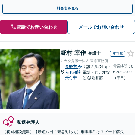
トします。【加害者側の相談専門】
料金表を見る
電話でお問い合わせ
メールでお問い合わせ
野村 幸作
弁護士
東京都
ミカタ弁護士法人 東京事務所
営業時間：0
長野市
か
面談方法(対面・
らも相談
電話・ビデオな
8:30~23:00
受付中
ど)は応相談
（平日）
私選弁護人
【初回相談無料】【最短即日！緊急対応可】刑事事件はスピード解決