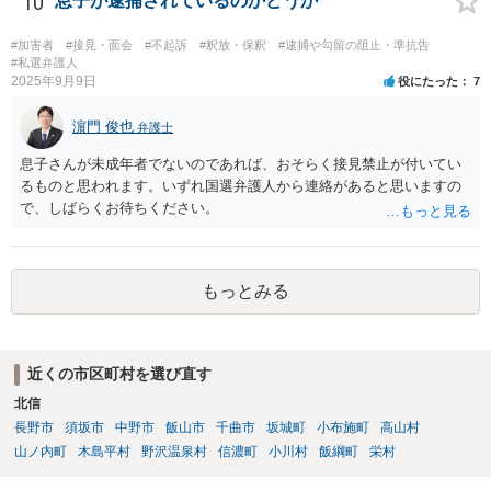
10
息子が逮捕されているのかどうか
#加害者
#接見・面会
#不起訴
#釈放・保釈
#逮捕や勾留の阻止・準抗告
#私選弁護人
2025年9月9日
役にたった
7
濵門 俊也
弁護士
息子さんが未成年者でないのであれば、おそらく接見禁止が付いてい
るものと思われます。いずれ国選弁護人から連絡があると思いますの
で、しばらくお待ちください。
もっとみる
近くの市区町村を選び直す
北信
長野市
須坂市
中野市
飯山市
千曲市
坂城町
小布施町
高山村
山ノ内町
木島平村
野沢温泉村
信濃町
小川村
飯綱町
栄村