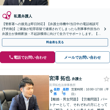
私選弁護人
【警察署への接見は即日対応】【弁護士待機中/当日中の電話相談可
(予約制)】ご家族が犯罪容疑で逮捕されてしまったら刑事事件担当の
弁護士が身柄釈放・不起訴獲得に向けて全力でサポートします。【毎
月100名以上の相談実績】【全国対応】
料金表を見る
電話でお問い合わせ
メールでお問い合わせ
宮澤 拓也
弁護士
宮澤拓也法律事務所
長野
長野
営業時間：10:00~17:00（平
|
県
市
日）
【離婚・男女問題】【労働問題】パー
トナーとして、それぞれの方にとって