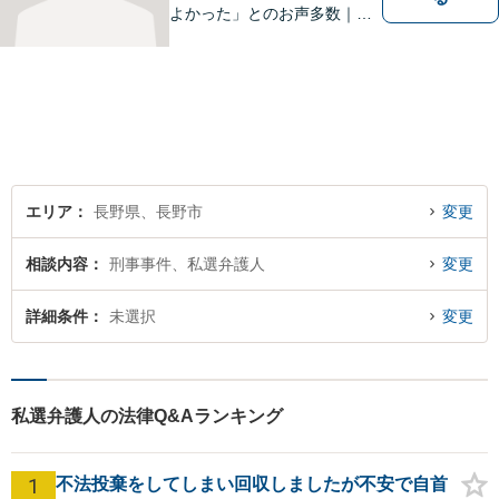
よかった」とのお声多数｜交
通事故・相続・企業法務など
幅広く対応。話しやすい弁護
士が親身にサポートします。
どんな小さなお悩みでも、ま
ずはお気軽にご相談くださ
い。【完全個室で相談】
エリア
長野県、長野市
変更
相談内容
刑事事件、私選弁護人
変更
詳細条件
未選択
変更
私選弁護人の法律Q&Aランキング
1
不法投棄をしてしまい回収しましたが不安で自首