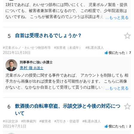
1対1であれば、わいせつ頒布には問いにくく、 児童ポルノ製造・提供
についても、被害者兼加害者になるので、 この程度で、少年院送致は
ないですね。 こっちが被害者なのでふつうは示談は考えません。 少年
事件を扱う弁護士に相談してください。
5
自首は受理されるでしょうか？
#児童ポルノ・わいせつ物頒布等
#加害者（未成年）
#私選弁護人
2021年11月19日
役にたった
7
刑事事件に強い弁護士
奥村 徹
弁護士
児童ポルノの授受に関する事件であれば、 アカウントを削除しても 相
手方から画像が出れば捜査を受ける可能性があります。 こちらに画像
がないと、なかなか自首として受理して貰うのは難しいと思います
が、 スケッチで説明するなどして、事実関係を警察に相談しておく
と、相手方からの捜査が来たときに、逮捕の必要性が少なくなるとい
う効果が得られることがあって、実際に相手方からの捜査が及んだけ
6
飲酒後の自転車窃盗、示談交渉と今後の対応につ
れど、逮捕されなかった事例もあります。
いて
#示談交渉
#刑事裁判
#被害者
#万引き・窃盗罪
#私選弁護人
2021年7月1日
役にたった
2