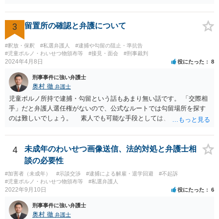
3
留置所の確認と弁護について
#釈放・保釈
#私選弁護人
#逮捕や勾留の阻止・準抗告
#児童ポルノ・わいせつ物頒布等
#接見・面会
#刑事裁判
2024年4月8日
役にたった
8
刑事事件に強い弁護士
奥村 徹
弁護士
児童ポルノ所持で逮捕・勾留という話もあまり無い話です。 「交際相
手」だと弁護人選任権がないので、公式なルートでは勾留場所を探す
のは難しいでしょう。 素人でも可能な手段としては、「○○県内」と
いう限定があれば、全ての留置場・拘置所に被疑者宛の「居たら返事
してください」みたいな葉書を出してみて、宛先人不在で戻って来な
かった所に絞って問い合わせるという方法があります。
4
未成年のわいせつ画像送信、法的対処と弁護士相
談の必要性
#加害者（未成年）
#示談交渉
#逮捕による解雇・退学回避
#不起訴
#児童ポルノ・わいせつ物頒布等
#私選弁護人
2022年9月10日
役にたった
6
刑事事件に強い弁護士
奥村 徹
弁護士