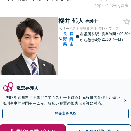
12件中 1-12件を表示
櫻井 郁人
弁護士
ベリーベスト法律事務所 長野オフィス
長
長
市役所前駅
営業時間：09:30~
野
野
|
21:00（平日）
から徒歩4分
県
市
私選弁護人
【初回相談無料／全国どこでもスピード対応】元検事の弁護士が率い
る刑事事件専門チームが、幅広い犯罪の加害者弁護に対応。
料金表を見る