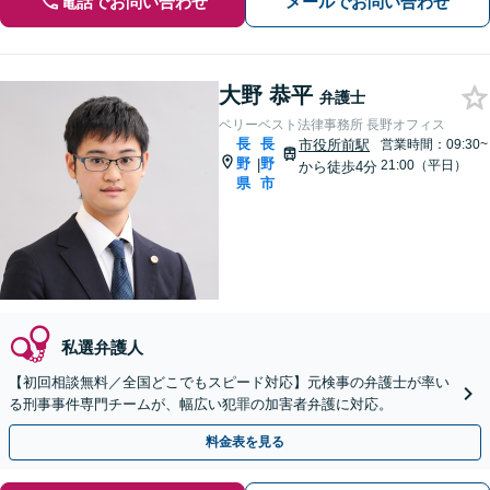
電話でお問い合わせ
メールでお問い合わせ
大野 恭平
弁護士
ベリーベスト法律事務所 長野オフィス
長
長
市役所前駅
営業時間：09:30~
野
野
|
21:00（平日）
から徒歩4分
県
市
私選弁護人
【初回相談無料／全国どこでもスピード対応】元検事の弁護士が率い
る刑事事件専門チームが、幅広い犯罪の加害者弁護に対応。
料金表を見る