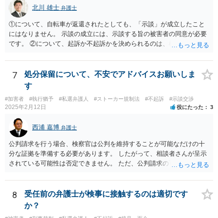
北川 雄士
弁護士
①について、自転車が返還されたとしても、「示談」が成立したこと
にはなりません。 示談の成立には、示談する旨の被害者の同意が必要
です。 ②について、起訴か不起訴かを決められるのは、検察官のみで
す。 その意味では、最終的に警察官の言うとおりになる可能性はあり
ますが、警察官の個人的な見立てに過ぎません。 ③について、一般
に、示談を行うとすれば少しでも早い方がいいです。 被害者の動きを
7
処分保留について、不安でアドバイスお願いしま
待って、ということは通常しません。 ④について、示談をされたいと
す
いうことであれば、弁護士に依頼され、弁護士を通じて警察に対し、
#加害者
#執行猶予
#私選弁護人
#ストーカー規制法
#不起訴
#示談交渉
被害者の連絡先を教えてもらえないかとお願いする方法があります。
2025年2月12日
役にたった
3
最終的に応じるかは被害者の意向次第ですが、「加害者」本人に被害
者の情報を伝えるというのはなかなか応じてもらうのは難しいです
西浦 嘉博
弁護士
が、 弁護士限りで、などと条件を付けることで応じていただける可能
性があります。 以上踏まえて、お近くの弁護士事務所にご相談されて
公判請求を行う場合、検察官は公判を維持することが可能なだけの十
みてください。
分な証拠を準備する必要があります。 したがって、相談者さんが呈示
されている可能性は否定できません。 ただ、公判請求の可能性が完全
には否定できない以上、示談成立を指向される方向性が今後も望まし
いのではないかと思われます。 繰り返しますが、ご依頼されている弁
護人とご相談ください。
8
受任前の弁護士が検事に接触するのは適切です
か？