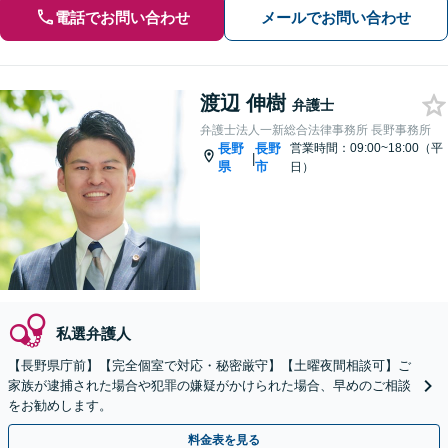
電話でお問い合わせ
メールでお問い合わせ
渡辺 伸樹
弁護士
弁護士法人一新総合法律事務所 長野事務所
長野
長野
営業時間：09:00~18:00（平
|
県
市
日）
私選弁護人
【長野県庁前】【完全個室で対応・秘密厳守】【土曜夜間相談可】ご
家族が逮捕された場合や犯罪の嫌疑がかけられた場合、早めのご相談
をお勧めします。
料金表を見る