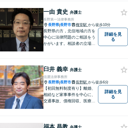
一由 貴史
弁護士
長野第一法律事務所
長野県
長野市
権堂駅
から徒歩10分
|
長野県の方，北信地域の方を
詳細を見
中心に法律問題のご相談をう
る
かがいます。相談者の立場を
尊重し，かつ，客観的なアド
バイスをいたします。
臼井 義幸
弁護士
信濃法律事務所
長野県
長野市
長野駅
から徒歩6分
|
【初回無料制度有り】離婚、
詳細を見
相続など家事事件を中心に、
る
交通事故、債権回収、医療過
誤、国際案件などを取り扱っ
ています。
福本 昌教
弁護士