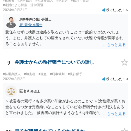
#被害者
#刑事裁判
#私選弁護人
#不起訴
#接見・面会
#逮捕による解雇・退学回避
2024年9月21日
役にたった
5
刑事事件に強い弁護士
泉 亮介
弁護士
受任をせずに検察は連絡を取るということは一般的ではないでしょ
う。また、弁護人としての届出をされていない状態で情報が開示され
ることもありません。
9
弁護士からの執行猶予についての話し
#私選弁護人
#加害者
#強盗
#刑事裁判
#執行猶予
2022年8月2日
役にたった
3
匿名A
弁護士
＞被害者の素行？も多少悪い印象があるとのことで ＞(女性癖が悪くお
金をちらつかせ売春紛いなことをしていた)執行猶予付きの判決もある
と言われました。 被害者の素行のようなものは影響がないかと思いま
すが、「執行猶予付きの判決もある」と言われたのであれば、可能性
はあるのではないでしょうか。