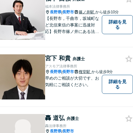
福本法律事務所
長野県
長野市
篠ノ井駅
から徒歩10分
|
【長野市，千曲市，坂城町な
詳細を見
ど北信東信の事案に迅速対
る
応】長野市篠ノ井にある法律
事務所です。離婚・相続・土
地建物・債権回収・交通事
故・刑事事件などでお困りの
宮下 和貴
方は是非ご相談ください。迅
弁護士
速に対応いたします。
アスモア法律事務所
長野県
長野市
権堂駅
から徒歩9分
|
早めのご相談が大切です、お
詳細を見
気軽にご相談ください。
る
轟 道弘
弁護士
轟法律事務所
長野県
長野市
|