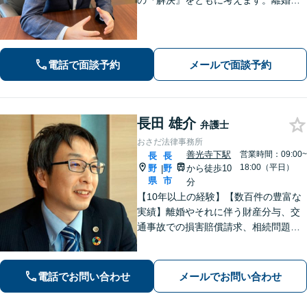
の『解決』をともに考えます。離婚・
男女問題、労働問題に注力しておりま
す。
電話で面談予約
メールで面談予約
長田 雄介
弁護士
おさだ法律事務所
善光寺下駅
営業時間：09:00~
長
長
18:00（平日）
野
野
から徒歩10
|
県
市
分
【10年以上の経験】【数百件の豊富な
実績】離婚やそれに伴う財産分与、交
通事故での損害賠償請求、相続問題な
ど幅広い依頼に対応。事務員もベテラ
ンで経験豊富。プライバシーも安心の
戸建て事務所です。【休日・夜間相談
電話でお問い合わせ
メールでお問い合わせ
可】