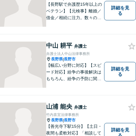
【長野駅で弁護歴15年以上の
詳細を見
ベテラン】【元検事】離婚／
る
借金／相続に注力。数々の実
績を挙げてきた弁護士が、お
一人おひとりに寄り添い、皆
様の権利を守ります。社会情
勢に合わせ、日々知見をアッ
中山 耕平
弁護士
プデートしながら事件に取り
弁護士法人中山法律事務所
組みます！【駐車場有】
長野県
長野市
|
【幅広い分野に対応】【スピ
詳細を見
ード対応】紛争の事後解決は
る
もちろん、紛争の予防に関す
るアドバイスもご提供いたし
ます。そのために、常日頃か
ら弁護士へ事前に法律相談を
する癖をつけることを勧めて
山浦 能央
弁護士
おります。早期相談が早期解
竹内喜宜法律事務所
決に繋がりますのでお気軽に
長野県
長野市
|
ご相談ください。
【善光寺下駅15分】【土日・
詳細を見
夜間も柔軟対応】「相談して
る