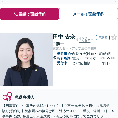
電話で面談予約
メールで面談予約
田中 杏奈
東京都
インタビュ
ーを見る
弁護士
東京スタートアップ法律事務所
営業時間：0
長野市
か
面談方法(対面・
らも相談
電話・ビデオな
6:30~22:00
受付中
ど)は応相談
（平日）
私選弁護人
【刑事事件でご家族が逮捕されたら】【弁護士待機中/当日中の電話相
談可(予約制)】警察署への接見は即日対応のスピード重視、逮捕・刑
事事件に強い弁護士が示談成功・不起訴(減刑)に向けて全力でサポー