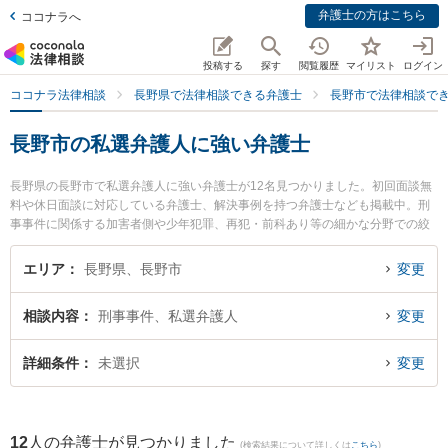
弁護士の方はこちら
ココナラへ
投稿する
探す
閲覧履歴
マイリスト
ログイン
ココナラ法律相談
長野県で法律相談できる弁護士
長野市で法律相談で
長野市の私選弁護人に強い弁護士
長野県の長野市で私選弁護人に強い弁護士が12名見つかりました。初回面談無
料や休日面談に対応している弁護士、解決事例を持つ弁護士なども掲載中。刑
事事件に関係する加害者側や少年犯罪、再犯・前科あり等の細かな分野での絞
り込み検索もでき便利です。特にベリーベスト法律事務所 長野オフィスの櫻井
郁人弁護士やベリーベスト法律事務所 長野オフィスの大野 恭平弁護士、弁護士
エリア
長野県、長野市
変更
法人一新総合法律事務所 長野事務所の渡辺 伸樹弁護士のプロフィール情報や弁
護士費用、強みなどが注目されています。『長野市で土日や夜間に発生した私
相談内容
刑事事件、私選弁護人
変更
選弁護人のトラブルを今すぐに弁護士に相談したい』『私選弁護人のトラブル
解決の実績豊富な近くの弁護士を検索したい』『初回相談無料で私選弁護人を
法律相談できる長野市内の弁護士に相談予約したい』などでお困りの相談者さ
詳細条件
未選択
変更
んにおすすめです。
12
人の弁護士が見つかりました
(検索結果について詳しくは
こちら
)