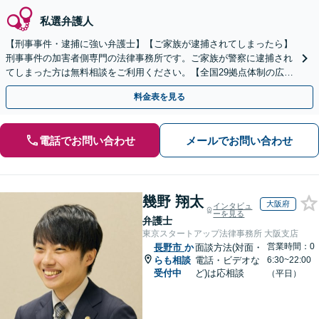
私選弁護人
【刑事事件・逮捕に強い弁護士】【ご家族が逮捕されてしまったら】
刑事事件の加害者側専門の法律事務所です。ご家族が警察に逮捕され
てしまった方は無料相談をご利用ください。【全国29拠点体制の広域
対応】【弁護士待機中/当日中の電話相談可(予約制)】
料金表を見る
電話でお問い合わせ
メールでお問い合わせ
幾野 翔太
大阪府
インタビュ
ーを見る
弁護士
東京スタートアップ法律事務所 大阪支店
営業時間：0
長野市
か
面談方法(対面・
らも相談
電話・ビデオな
6:30~22:00
受付中
ど)は応相談
（平日）