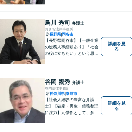
続問題／環境問題／企業法務
など、幅広い法律トラブルの
ご相談を承ります。【地域に
根ざした弁護士】もし何かお
鳥川 秀司
弁護士
困りな事がございましたらお
おさち法律事務所
気軽にご相談ください。
長野県
岡谷市
|
【長野県岡谷市】【一般企業
詳細を見
の総務人事経験あり】「社会
る
の役に立ちたい」という思い
を持って弁護士として活動し
ています。地元に根ざし、岡
谷市・長野県中南信の人々の
権利を守るために懸命に働き
谷岡 親秀
弁護士
ます。離婚・借金・交通事故
谷岡法律事務所
などお気軽にご相談くださ
神奈川県
秦野市
|
い。
【社会人経験の豊富な弁護
詳細を見
士】【破産・再生・債務整理
る
に注力】元僧侶として、多く
の方々のお悩みに寄り添って
まいりました。「皆様が抱え
る法律問題のより良い解決策