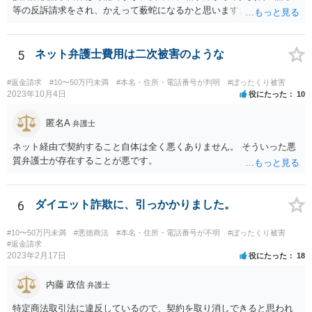
等の反訴請求をされ、かえって薮蛇になるかと思います。
5
ネット弁護士費用は二次被害のような
#返金請求
#10〜50万円未満
#本名・住所・電話番号が判明
#ぼったくり被害
2023年10月4日
役にたった
10
匿名A
弁護士
ネット経由で契約すること自体は全く悪くありません。 そういった悪
質弁護士が存在することが悪です。
6
ダイエット詐欺に、引っかかりました。
#10〜50万円未満
#悪徳商法
#本名・住所・電話番号が不明
#ぼったくり被害
#返金請求
2023年2月17日
役にたった
18
内藤 政信
弁護士
特定商法取引法に違反しているので、契約を取り消しできると思われ