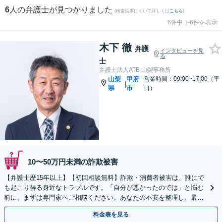
6
人の弁護士が見つかりました
(検索結果について詳しくは
こちら
)
6件中 1-6件を表示
木下 徹
弁護
インタビューを見
る
士
弁護士法人ATB 山梨事務所
山梨
甲府
営業時間：09:00~17:00（平
|
県
市
日）
10〜50万円未満の詐欺被害
【弁護士歴15年以上】【初回相談無料】詐欺・消費者被害は、誰にで
も起こり得る身近なトラブルです。「自分が悪かったのでは」と悩む
前に、まずは専門家へご相談ください。あなたの不安を整理し、最善
の解決策へ導きます。【電話・メール・WEB相談可】
料金表を見る