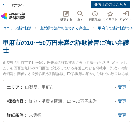
弁護士の方はこちら
ココナラへ
投稿する
探す
閲覧履歴
マイリスト
ログイン
ココナラ法律相談
山梨県で法律相談できる弁護士
甲府市で法律相談で
甲府市の10〜50万円未満の詐欺被害に強い弁護
士
山梨県の甲府市で10〜50万円未満の詐欺被害に強い弁護士が6名見つかりまし
た。初回面談無料や休日面談に対応している弁護士なども掲載中。詐欺・消費
者問題に関係する投資詐欺や副業詐欺、FX詐欺等の細かな分野での絞り込み検
索もでき便利です。特に弁護士法人ATB 山梨事務所の木下 徹弁護士や丹澤法律
事務所の丹澤 明主実弁護士、舞鶴法律事務所の斉藤 圭弁護士のプロフィール情
エリア
山梨県、甲府市
変更
報や弁護士費用、強みなどが注目されています。『甲府市で土日や夜間に発生
した10〜50万円未満の詐欺被害のトラブルを今すぐに弁護士に相談したい』
相談内容
詐欺・消費者問題、10〜50万円未満
変更
『10〜50万円未満の詐欺被害のトラブル解決の実績豊富な近くの弁護士を検索
したい』『初回相談無料で10〜50万円未満の詐欺被害を法律相談できる甲府市
内の弁護士に相談予約したい』などでお困りの相談者さんにおすすめです。
詳細条件
未選択
変更