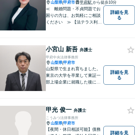
山梨県
甲府市
甲府駅
から徒歩10分
|
≪ 離婚問題・不貞問題でお
詳細を見
困りの方は、お気軽にご相談
る
ください ≫ 【法テラス利用
可能】【個室での相談】 離
婚・不貞の問題は、他人に相
談しにくいと思いますが、弁
小宮山 新吾
護士には、守秘義務がありま
弁護士
すので、ご安心してご相談を
甲府中央法律事務所
いただければと思います。
山梨県
甲府市
|
山梨県で生まれ育ちました。
詳細を見
東京の大学を卒業して東証一
る
部上場企業に就職した後に司
法試験を志し、社会人と受験
生の二足のわらじを履いてい
た時期もあります。 平成16年
に弁護士登録した後は、山梨
甲光 俊一
弁護士
県内を中心に様々な案件を取
こうみつ法律事務所
り扱ってきました。
山梨県
甲府市
|
【夜間・休日相談可能】債務
詳細を見