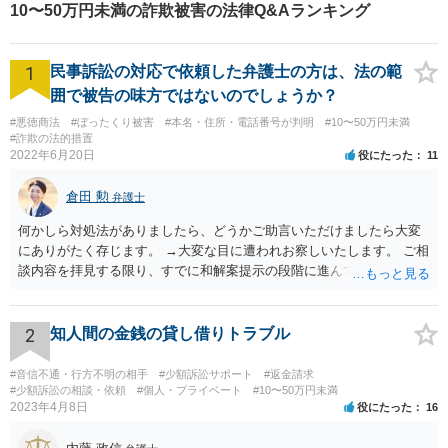
10〜50万円未満の詐欺被害の法律Q&Aランキング
1
民事訴訟の対応で依頼した弁護士の方は、法の範
囲で被告の味方ではないのでしょうか？
#悪徳商法
#ぼったくり被害
#本名・住所・電話番号が判明
#10〜50万円未満
#詐欺の法的措置
2022年6月20日
役にたった
11
倉田 勲
弁護士
何かしら対処法がありましたら、どうかご助言いただけましたら大変
にありがたく存じます。 →大変な目に遭われお察しいたします。 ご相
談内容を拝見する限り、すでに和解案提示の段階に進んでいるとなる
と書面や証拠提出もそれなりにされているものと思います。回答する
にあたってはそれらの書面や証拠を拝見しないと適切な回答は難しい
ですので、書面などをもってお近くの法律事務所でセカンドオピニオ
2
知人間の金銭の貸し借りトラブル
ンを受けることをお勧めします。
#音信不通・行方不明の相手
#少額訴訟サポート
#返金請求
#少額訴訟の相談・依頼
#個人・プライベート
#10〜50万円未満
2023年4月8日
役にたった
16