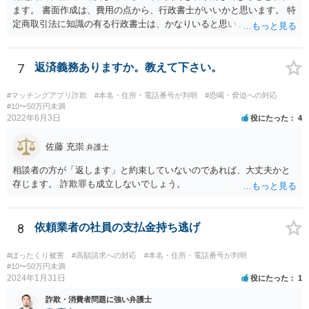
ます。 書面作成は、費用の点から、行政書士がいいかと思います。 特
定商取引法に知識の有る行政書士は、かなりいると思います。 問い合
わせされるといいでしょう。 今後の支払いは、不要です。
7
返済義務ありますか。教えて下さい。
#マッチングアプリ詐欺
#本名・住所・電話番号が判明
#恐喝・脅迫への対応
#10〜50万円未満
2022年6月3日
役にたった
4
佐藤 充崇
弁護士
相談者の方が「返します」と約束していないのであれば、大丈夫かと
存じます。 詐欺罪も成立しないでしょう。
8
依頼業者の社員の支払金持ち逃げ
#ぼったくり被害
#高額請求への対応
#本名・住所・電話番号が判明
#10〜50万円未満
2024年1月31日
役にたった
1
詐欺・消費者問題に強い弁護士