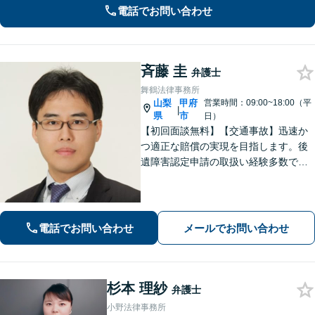
も、ぜひご相談ください。
電話でお問い合わせ
斉藤 圭
弁護士
舞鶴法律事務所
山梨
甲府
営業時間：09:00~18:00（平
|
県
市
日）
【初回面談無料】【交通事故】迅速か
つ適正な賠償の実現を目指します。後
遺障害認定申請の取扱い経験多数で
す。【自己破産】金融業者からの催促
をストップできます。住宅ローンが残
っている場合もご相談ください。な
お、個室での相談対応も可能です。
電話でお問い合わせ
メールでお問い合わせ
杉本 理紗
弁護士
小野法律事務所