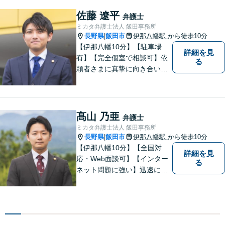
は何か」を常に考え、アドバ
佐藤 遼平
弁護士
イスをいたします！
ミカタ弁護士法人 飯田事務所
長野県
飯田市
伊那八幡駅
から徒歩10分
|
【伊那八幡10分】【駐車場
詳細を見
有】【完全個室で相談可】依
る
頼者さまに真摯に向き合い、
被害者の方のことも十分考慮
した上で事件を解決していき
ます。当事務所の対象エリア
は日本全国です。 遠方の方は
髙山 乃亜
弁護士
Web面談や電話でのご連絡が
ミカタ弁護士法人 飯田事務所
可能です。
長野県
飯田市
伊那八幡駅
から徒歩10分
|
【伊那八幡10分】【全国対
詳細を見
応・Web面談可】【インター
る
ネット問題に強い】迅速に対
応し、依頼者さまの平穏な生
活をいち早く取り戻すサポー
トをさせていただきます。ど
のようなことでも、お気軽に
ご相談ください。