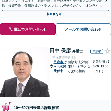
商材／アフィリエイト／副業詐欺／出会い系サクラ詐欺／コンサル詐
欺／投資詐欺／仮想通貨のトラブルは、お任せください！オンライン
のみで解決も可能！
料金表を見る
電話でお問い合わせ
メールでお問い合わせ
田中 保彦
弁護士
東京都
田中保彦法律事務所
営業時間：1
甲府市
か
面談方法(対面・
らも相談
電話・ビデオな
0:00~19:00
受付中
ど)は応相談
（平日）
10〜50万円未満の詐欺被害