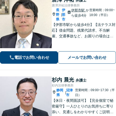
弁護士
唐澤洋祐法律事務所
長
伊
伊那市駅
か
営業時間：09:00~
野
那
|
18:00（平日）
ら徒歩4分
県
市
【伊那市駅から徒歩4分】【法テラス対
応】借金問題、残業代請求、不当解
雇、交通事故など、お困りの場合はす
ぐにご相談ください。【個人・企業対
応可能】弁護士が代理人として交渉し
ます!【秘密厳守】【破産管財人】
電話でお問い合わせ
メールでお問い合わせ
杉内 晨光
弁護士
杉内法律事務所
静岡
沼津
営業時間：09:00~17:30（平
|
県
市
日）
【休日・夜間面談可】【完全個室で秘
密厳守】一人ひとりのお気持ちに寄り
添い、見通しをわかりやすくご説明。