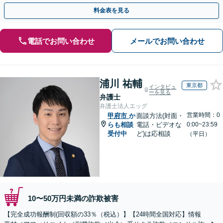
決に導いた実績あり。まずはお気軽にご相談ください
料金表を見る
電話でお問い合わせ
メールでお問い合わせ
浦川 祐輔
東京都
インタビュ
ーを見る
弁護士
弁護士法人エッグ
営業時間：0
甲府市
か
面談方法(対面・
らも相談
電話・ビデオな
0:00~23:59
受付中
ど)は応相談
（平日）
10〜50万円未満の詐欺被害
【完全成功報酬制(回収額の33％（税込）】【24時間全国対応】情報