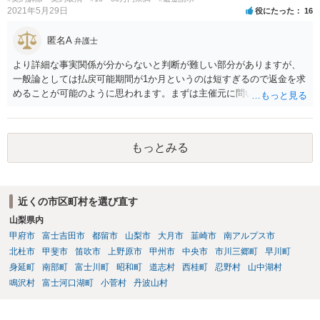
2021年5月29日
役にたった
16
匿名A
弁護士
より詳細な事実関係が分からないと判断が難しい部分がありますが、
一般論としては払戻可能期間が1か月というのは短すぎるので返金を求
めることが可能のように思われます。まずは主催元に問い合わせてみ
るとよいのではないかと存じます。話し合いで解決できない場合、弁
護士を立てると明らかに費用倒れですので、ご自身でチケットサイト
運営会社等に代金返還請求訴訟等を提起することが考えられるかと存
もっとみる
じます。
近くの市区町村を選び直す
山梨県内
甲府市
富士吉田市
都留市
山梨市
大月市
韮崎市
南アルプス市
北杜市
甲斐市
笛吹市
上野原市
甲州市
中央市
市川三郷町
早川町
身延町
南部町
富士川町
昭和町
道志村
西桂町
忍野村
山中湖村
鳴沢村
富士河口湖町
小菅村
丹波山村