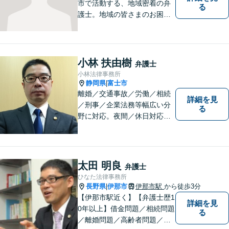
市で活動する、地域密着の弁
る
護士。地域の皆さまのお困り
ごとに寄り添い、最善の解決
方法をご提案いたします。個
人・法人問わず幅広い分野の
問題に対応可能です。お気軽
小林 扶由樹
弁護士
にご相談ください。
小林法律事務所
静岡県
富士市
|
離婚／交通事故／労働／相続
詳細を見
／刑事／企業法務等幅広い分
る
野に対応。夜間／休日対応
分割払い対応 相談料30分55
00円（税込） ※電話相談は行
っていません
太田 明良
弁護士
ひなた法律事務所
長野県
伊那市
伊那市駅
から徒歩3分
|
【伊那市駅近く】【弁護士歴1
詳細を見
0年以上】借金問題／相続問題
る
／離婚問題／高齢者問題／相