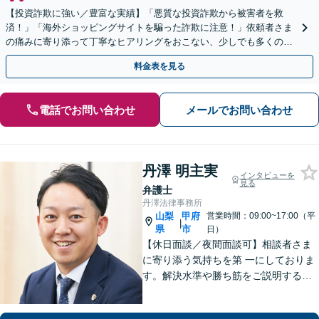
【投資詐欺に強い／豊富な実績】「悪質な投資詐欺から被害者を救
済！」「海外ショッピングサイトを騙った詐欺に注意！」依頼者さま
の痛みに寄り添って丁寧なヒアリングをおこない、少しでも多くの返
金が得られるよう尽力します！
料金表を見る
電話でお問い合わせ
メールでお問い合わせ
丹澤 明主実
インタビューを
見る
弁護士
丹澤法律事務所
山梨
甲府
営業時間：09:00~17:00（平
|
県
市
日）
【休日面談／夜間面談可】相談者さま
に寄り添う気持ちを第 一にしておりま
す。解決水準や勝ち筋をご説明する際
は、できる限り数字を用い て具体的に
お伝えします。有利な解決のために