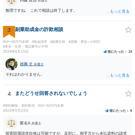
内藤 政信
弁護士
無理ですね。 これで相談は終了します。
3
副業助成金の詐欺相談
#10〜50万円未満
#返金請求
#副業詐欺
#恐喝・脅迫への対応
#本名・住所・電話番号が不明
2024年8月15日
役にたった
14
徳勝 丈
弁護士
それはわかりません。
4
またどうせ回答されないでしょう
#契約解除・契約取消
#10〜50万円未満
2023年5月23日
役にたった
9
匿名A
弁護士
損害賠償請求自体は可能ですが、反対に、相手方から未払賃料の請求