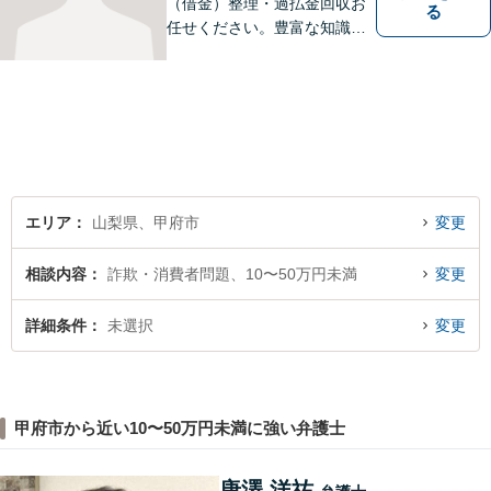
（借金）整理・過払金回収お
る
任せください。豊富な知識・
経験を生かしてあなたの生活
再建を全力でサポートいたし
ます。
エリア
山梨県、甲府市
変更
相談内容
詐欺・消費者問題、10〜50万円未満
変更
詳細条件
未選択
変更
甲府市から近い10〜50万円未満に強い弁護士
唐澤 洋祐