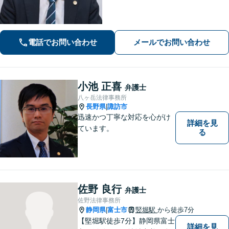
その先の生活や将来も見据えながら、
安心してご相談いただけるようサポー
トいたします。
電話でお問い合わせ
メールでお問い合わせ
小池 正喜
弁護士
八ヶ岳法律事務所
長野県
諏訪市
|
迅速かつ丁寧な対応を心がけ
詳細を見
ています。
る
佐野 良行
弁護士
佐野法律事務所
静岡県
富士市
竪堀駅
から徒歩7分
|
【堅堀駅徒歩7分】静岡県富士
詳細を見