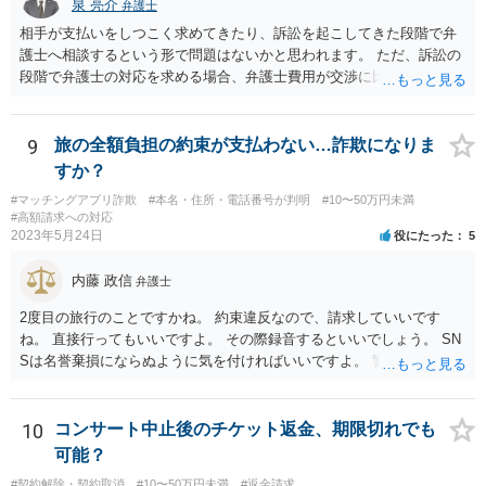
泉 亮介
弁護士
相手が支払いをしつこく求めてきたり、訴訟を起こしてきた段階で弁
護士へ相談するという形で問題はないかと思われます。 ただ、訴訟の
段階で弁護士の対応を求める場合、弁護士費用が交渉に比べて高くな
りやすい為、相手の対応を見ながらどのタイミングで弁護士を入れる
のかを考えておく必要があるでしょう。
9
旅の全額負担の約束が支払わない…詐欺になりま
すか？
#マッチングアプリ詐欺
#本名・住所・電話番号が判明
#10〜50万円未満
#高額請求への対応
2023年5月24日
役にたった
5
内藤 政信
弁護士
2度目の旅行のことですかね。 約束違反なので、請求していいです
ね。 直接行ってもいいですよ。 その際録音するといいでしょう。 SN
Sは名誉棄損にならぬように気を付ければいいですよ。 警察に行って
も民事と言われるだけでしょう。
10
コンサート中止後のチケット返金、期限切れでも
可能？
#契約解除・契約取消
#10〜50万円未満
#返金請求