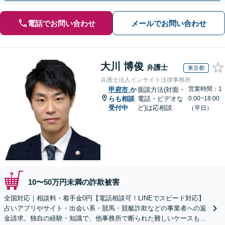
電話でお問い合わせ
メールでお問い合わせ
大川 博俊
弁護士
東京都
弁護士法人インサイト法律事務所
営業時間：1
甲府市
か
面談方法(対面・
らも相談
電話・ビデオな
0:00~18:00
受付中
ど)は応相談
（平日）
10〜50万円未満の詐欺被害
全国対応｜相談料・着手金0円【電話相談可！LINEでスピード対応】
占いアプリやサイト・出会い系・競馬・競艇詐欺などの事業者への返
金請求。独自の経験・知識で、他事務所で断られた難しいケースも解