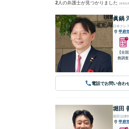
2
人の弁護士が見つかりました
(検索結
眞鍋 
日本クレ
甲府
【全国
務調査
電話でお問い合わ
堀田 
堀田法律
甲府