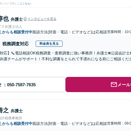
果について詳しくは
こちら
)
淳也
弁護士
インタビューを見る
アス弁護士法人
市
からも相談受付中
面談方法(対面・電話・ビデオなど)は応相談
営業時間：10:0
税務調査対応
料金表を見る
対応】📞電話相談OK税務調査・査察調査に強い事務所！弁護士❌公認会計
弁護チームがサポート！不利な調書をとられて手遅れになる前にご相談くだ
せ
メール
善之
弁護士
特許税務事務所
市
からも相談受付中
面談方法(対面・電話・ビデオなど)は応相談
営業時間：09:0