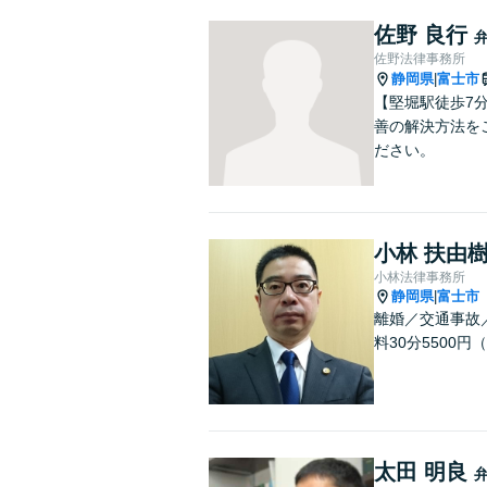
佐野 良行
佐野法律事務所
静岡県
富士市
|
【堅堀駅徒歩7
善の解決方法を
ださい。
小林 扶由
小林法律事務所
静岡県
富士市
|
離婚／交通事故
料30分5500
太田 明良