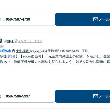
せ
メール
俊
弁護士
インタビューを見る
務所
都
昭島市
東中神駅
から徒歩4分
営業時間：00:00~23:59（平日）
|
駅徒歩3分】【zoom面談可】「元企業内弁護士の経験」を活かし、企
数あり！依頼者様が最大の利益を得られるよう、知見を活かし問題に真
せ
メール