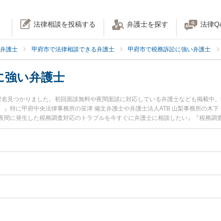
法律相談を投稿する
弁護士を探す
法律Q
弁護士
甲府市で法律相談できる弁護士
甲府市で税務訴訟に強い弁護士
に強い弁護士
2名見つかりました。初回面談無料や夜間面談に対応している弁護士なども掲載中
』特に甲府中央法律事務所の笹津 備文弁護士や弁護士法人ATB 山梨事務所の木下
夜間に発生した税務調査対応のトラブルを今すぐに弁護士に相談したい』『税務調
を法律相談できる甲府市内の弁護士に相談予約したい』などでお困りの相談者さん