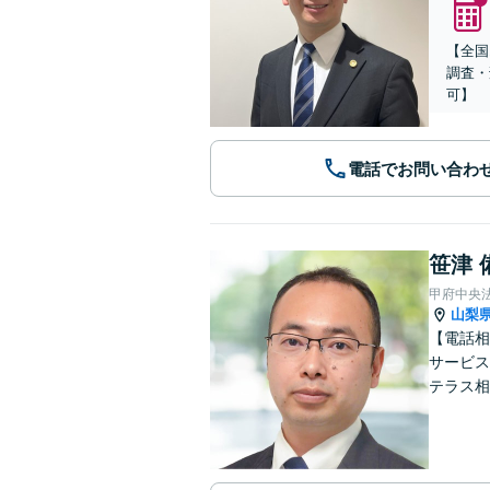
【全国
調査・
可】
電話でお問い合わ
笹津 
甲府中央
山梨
【電話相
サービス
テラス相