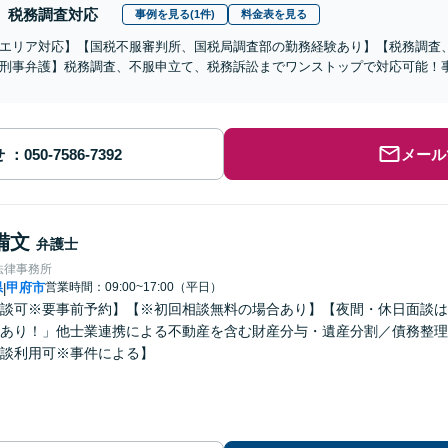
税務調査対応
事例を見る(1件)
料金表を見る
エリア対応】【国税不服審判所、国税局調査部の勤務経験あり】【税務調査
刑事弁護】税務調査、不服申立て、税務訴訟までワンストップで対応可能！
せ
メール
備文
弁護士
法律事務所
県
甲府市
営業時間：09:00~17:00（平日）
|
談可※要事前予約】【※初回相談無料の場合あり】【夜間・休日面談は
あり！」他士業連携による不動産を含む財産分与・遺産分割／債務整理
談利用可※事件による】