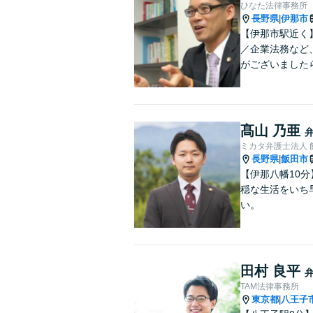
ひなた法律事務所
長野県
伊那市
|
【伊那市駅近く
／企業法務など
がございました
髙山 乃亜
ミカタ弁護士法人 
長野県
飯田市
|
【伊那八幡10
穏な生活をいち
い。
田村 良平
TAM法律事務所
東京都
八王子
|