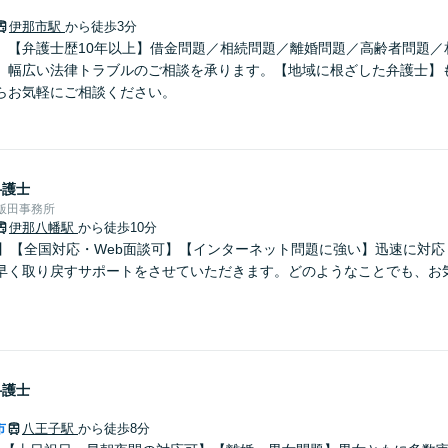
伊那市駅
から徒歩3分
】【弁護士歴10年以上】借金問題／相続問題／離婚問題／高齢者問題／
、幅広い法律トラブルのご相談を承ります。【地域に根ざした弁護士】
らお気軽にご相談ください。
弁護士
飯田事務所
伊那八幡駅
から徒歩10分
分】【全国対応・Web面談可】【インターネット問題に強い】迅速に対
早く取り戻すサポートをさせていただきます。どのようなことでも、お
弁護士
市
八王子駅
から徒歩8分