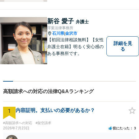
を活かし、依頼者様を守りま
す。悩んでいる人は、一度弁
護士に話を聞いてもらうこと
新谷 愛子
弁護士
でトラブル解決のきっかけを
浮葉法律事務所
つかむことができるかもしれ
石川県
金沢市
|
ません。
【初回法律相談無料】【女性
詳細を見
弁護士在籍】明るく安心感の
る
ある事務所です。
高額請求への対応の法律Q&Aランキング
1
内容証明。支払いの必要があるか？
#高額請求への対応
#架空請求
2026年7月23日
役にたった
3