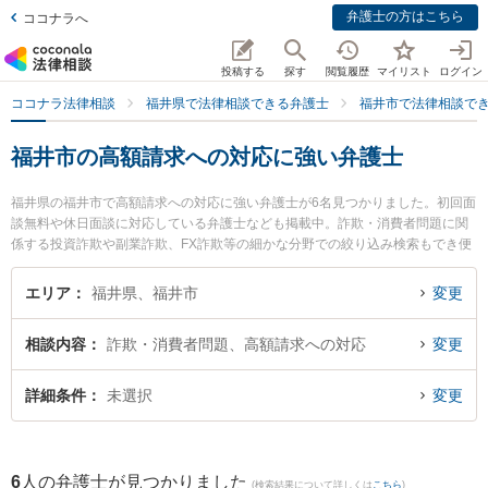
弁護士の方はこちら
ココナラへ
投稿する
探す
閲覧履歴
マイリスト
ログイン
ココナラ法律相談
福井県で法律相談できる弁護士
福井市で法律相談で
福井市の高額請求への対応に強い弁護士
福井県の福井市で高額請求への対応に強い弁護士が6名見つかりました。初回面
談無料や休日面談に対応している弁護士なども掲載中。詐欺・消費者問題に関
係する投資詐欺や副業詐欺、FX詐欺等の細かな分野での絞り込み検索もでき便
利です。特に勝見法律事務所の勝見 泰斗弁護士や吉浦・前田法律事務所の吉浦
勝正弁護士、剱法律事務所の宮本 崇史弁護士のプロフィール情報や弁護士費
エリア
福井県、福井市
変更
用、強みなどが注目されています。『福井市で土日や夜間に発生した高額請求
への対応のトラブルを今すぐに弁護士に相談したい』『高額請求への対応のト
相談内容
詐欺・消費者問題、高額請求への対応
変更
ラブル解決の実績豊富な近くの弁護士を検索したい』『初回相談無料で高額請
求への対応を法律相談できる福井市内の弁護士に相談予約したい』などでお困
りの相談者さんにおすすめです。
詳細条件
未選択
変更
6
人の弁護士が見つかりました
(検索結果について詳しくは
こちら
)