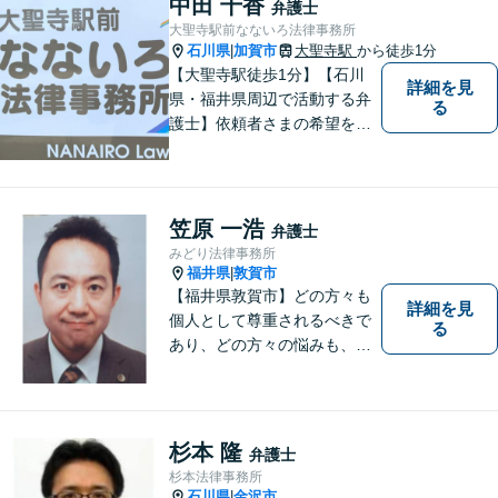
中田 千香
弁護士
大聖寺駅前なないろ法律事務所
石川県
加賀市
大聖寺駅
から徒歩1分
|
【大聖寺駅徒歩1分】【石川
詳細を見
県・福井県周辺で活動する弁
る
護士】依頼者さまの希望を尊
重し、それぞれの状況に応じ
た法的手段を遂行します。お
一人で抱えることなく、お気
軽にご相談ください。土日祝
笠原 一浩
弁護士
も対応可能です。【法テラス
みどり法律事務所
可】
福井県
敦賀市
|
【福井県敦賀市】どの方々も
詳細を見
個人として尊重されるべきで
る
あり、どの方々の悩みも、そ
れぞれ丁寧に、かつ迅速に、
解決が図られる必要がありま
す。 また、言葉の壁や専門知
識の壁も越えて、解決が図ら
杉本 隆
弁護士
れる必要があります。
杉本法律事務所
石川県
金沢市
|