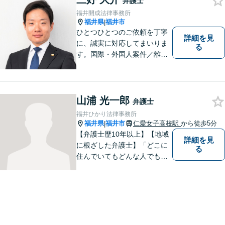
弁護士
金体系】法律トラブルでお悩
福井開成法律事務所
むの方は、お気軽にご相談く
福井県
福井市
|
ださい。
ひとつひとつのご依頼を丁寧
詳細を見
に、誠実に対応してまいりま
る
す。国際・外国人案件／離
婚・男女問題／インターネッ
ト関連問題／企業法務・顧問
弁護士／借金／相続／交通事
故／刑事弁護・犯罪被害者な
山浦 光一郎
弁護士
ど、幅広く対応可能。お気軽
福井ひかり法律事務所
にご相談ください。
福井県
福井市
仁愛女子高校駅
から徒歩5分
|
【弁護士歴10年以上】【地域
詳細を見
に根ざした弁護士】「どこに
る
住んでいてもどんな人でも等
しく最高の法的なサービスが
受けられる社会を作りた
い。」が理念です。【英語／
中国語対応】大都市に負けな
い質と幅の法的なサービスを
提供することを目指していま