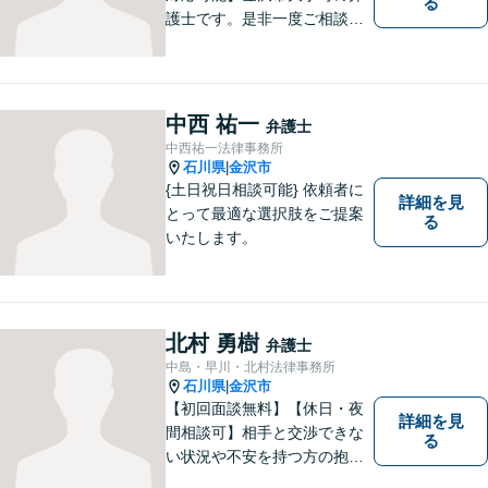
る
護士です。是非一度ご相談く
ださい。
中西 祐一
弁護士
中西祐一法律事務所
石川県
金沢市
|
{土日祝日相談可能} 依頼者に
詳細を見
とって最適な選択肢をご提案
る
いたします。
北村 勇樹
弁護士
中島・早川・北村法律事務所
石川県
金沢市
|
【初回面談無料】【休日・夜
詳細を見
間相談可】相手と交渉できな
る
い状況や不安を持つ方の抱え
る問題を解決するため、法律