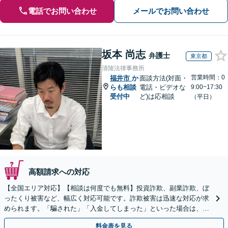
電話でお問い合わせ
メールでお問い合わせ
坂本 尚志
弁護士
東京都
清陵法律事務所
営業時間：0
福井市
か
面談方法(対面・
らも相談
電話・ビデオな
9:00~17:30
受付中
ど)は応相談
（平日）
高額請求への対応
【全国エリア対応】【相談は何度でも無料】投資詐欺、副業詐欺、ぼ
ったくり被害など、幅広く対応可能です。詐欺被害は迅速な対応が求
められます。「騙された」「入金してしまった」といった場合は、お
早めにご相談ください。【電話・メール・WEB相談可】
料金表を見る