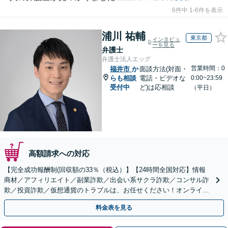
6件中 1-6件を表示
浦川 祐輔
東京都
インタビュ
ーを見る
弁護士
弁護士法人エッグ
営業時間：0
福井市
か
面談方法(対面・
らも相談
電話・ビデオな
0:00~23:59
受付中
ど)は応相談
（平日）
高額請求への対応
【完全成功報酬制(回収額の33％（税込）】【24時間全国対応】情報
商材／アフィリエイト／副業詐欺／出会い系サクラ詐欺／コンサル詐
欺／投資詐欺／仮想通貨のトラブルは、お任せください！オンライン
のみで解決も可能！
料金表を見る