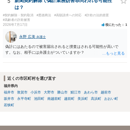
5
新聞契約解除で偽計業務妨害罪問われる可能性
でも、キャンセル料が必要になるかもしれませんが、キャンセルは可
は？
能かと存じます。 以上、ご参考までに。
#契約解除・契約取消
#悪徳商法
#高額請求への対応
#詐欺の法的措置
#高齢者の詐欺被害
2026年7月17日
役にたった
1
永野 広美
弁護士
偽計にはあたるので被害届出されると捜査はされる可能性が高いで
す。なお、相手には弁護士がついていますか？
近くの市区町村を選び直す
福井県内
福井市
敦賀市
小浜市
大野市
勝山市
鯖江市
あわら市
越前市
坂井市
永平寺町
池田町
南越前町
越前町
美浜町
高浜町
おおい町
若狭町