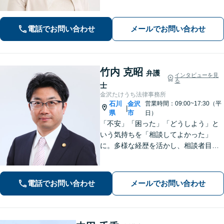
う深い共感力と、相手の心理を熟知し
た戦略で、涙の後に前を向けるよう全
力でサポートします。お子様連れも歓
電話でお問い合わせ
メールでお問い合わせ
迎。まずはじっくりとお話をお聞かせ
ください。
竹内 克昭
弁護
インタビューを見
る
士
金沢たけうち法律事務所
石川
金沢
営業時間：09:00~17:30（平
|
県
市
日）
「不安」「困った」「どうしよう」と
いう気持ちを「相談してよかった」
に。多様な経歴を活かし、相談者目線
を忘れません。相続、離婚、交通事故
の解決事例は多数あり、個人や企業様
の多くの方から喜ばれております。
電話でお問い合わせ
メールでお問い合わせ
【初回３０分間相談無料】