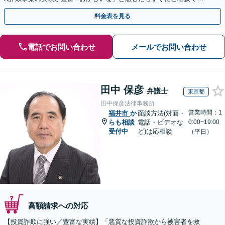
さい。
料金表を見る
電話でお問い合わせ
メールでお問い合わせ
田中 保彦
弁護士
東京都
田中保彦法律事務所
営業時間：1
福井市
か
面談方法(対面・
らも相談
電話・ビデオな
0:00~19:00
受付中
ど)は応相談
（平日）
高額請求への対応
【投資詐欺に強い／豊富な実績】「悪質な投資詐欺から被害者を救