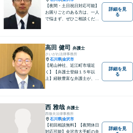
【夜間・土日祝日対応可能】
詳細を見
お困りごとのある方は、一人
る
で悩まず、ぜひご相談くださ
い。香林坊に事務所がありま
すので、お気軽にご相談くだ
さい（相談料：１時間５5００
円(税込））
高田 健司
弁護士
さいがわ法律事務所
石川県
金沢市
|
【尾山神社、近江町市場近
詳細を見
く】【弁護士登録１５年以
る
上】経験豊富な弁護士が、誠
実、丁寧に、フットワーク軽
く対応します
西 雅哉
弁護士
西徹夫法律事務所
石川県
金沢市
|
【初回相談無料】【夜間休日
詳細を見
対応可能】金沢市大手町の弁