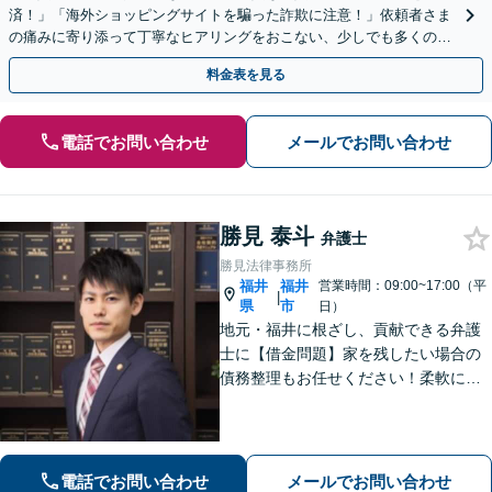
済！」「海外ショッピングサイトを騙った詐欺に注意！」依頼者さま
の痛みに寄り添って丁寧なヒアリングをおこない、少しでも多くの返
金が得られるよう尽力します！
料金表を見る
電話でお問い合わせ
メールでお問い合わせ
勝見 泰斗
弁護士
勝見法律事務所
福井
福井
営業時間：09:00~17:00（平
|
県
市
日）
地元・福井に根ざし、貢献できる弁護
士に【借金問題】家を残したい場合の
債務整理もお任せください！柔軟に対
応可能です「企業法務：未払い残業代
や不当解雇・退職勧奨など、労働問題
の対応はお任せ！」不動産絡みの相
続・相続放棄ご相談ください
電話でお問い合わせ
メールでお問い合わせ