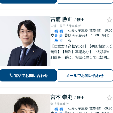
吉浦 勝正
弁護士
吉浦・前田法律事務所
仁愛女子高校
営業時間：10:00
福
福
~18:00（平日）
井
井
駅
から徒歩5
|
県
市
分
【仁愛女子高校駅5分】【初回相談30分
無料】【無料駐車場あり】「依頼者の
利益を一番に」相談に際しては疑問に
答えるだけでなく、プラスアルファで
何かを持ち帰っていただきたいと考え
ております。企業法務/債権回収/離婚問
電話でお問い合わせ
メールでお問い合わせ
題【当日・夜間・土日対応可（要相
談）】
宮本 崇史
弁護士
剱法律事務所
仁愛女子高校
営業時間：09:30
福
福