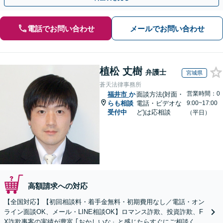
電話でお問い合わせ
メールでお問い合わせ
植松 丈樹
弁護士
宮城県
蒼天法律事務所
営業時間：0
福井市
か
面談方法(対面・
らも相談
電話・ビデオな
9:00~17:00
受付中
ど)は応相談
（平日）
高額請求への対応
【全国対応】【初回相談料・着手金無料・初期費用なし／電話・オン
ライン面談OK、メール・LINE相談OK】ロマンス詐欺、投資詐欺、F
X詐欺事案の実績が豊富 ｢おかしいな」と感じたらすぐにご相談くだ