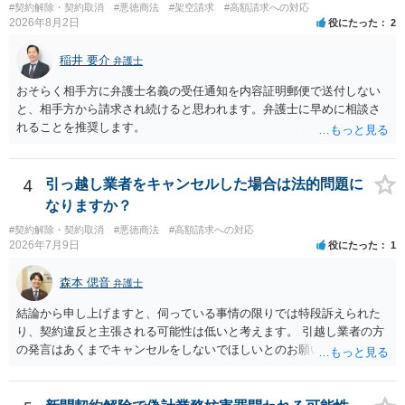
#契約解除・契約取消
#悪徳商法
#架空請求
#高額請求への対応
えます。 以上整理したとおり、貴殿の事情を説明し支払えないと実子
2026年8月2日
役にたった
2
に伝えるのが良い対処法と思います。
稲井 要介
弁護士
おそらく相手方に弁護士名義の受任通知を内容証明郵便で送付しない
と、相手方から請求され続けると思われます。弁護士に早めに相談さ
れることを推奨します。
4
引っ越し業者をキャンセルした場合は法的問題に
なりますか？
#契約解除・契約取消
#悪徳商法
#高額請求への対応
2026年7月9日
役にたった
1
森本 偲音
弁護士
結論から申し上げますと、伺っている事情の限りでは特段訴えられた
り、契約違反と主張される可能性は低いと考えます。 引越し業者の方
の発言はあくまでキャンセルをしないでほしいとのお願いにすぎず、
これに拘束されるものではないと考えられます。 契約上引越し予定日
の三日前まではキャンセル料無料とのことですので、三日前までは無
料でキャンセルできるかと存じます。 また、引越し予定日三日前以降