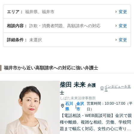
す。
エリア
福井県、福井市
変更
相談内容
詐欺・消費者問題、高額請求への対応
変更
詳細条件
未選択
変更
福井市から近い高額請求への対応に強い弁護士
柴田 未来
弁護
インタビューを見
る
士
しばた未来法律事務所
石川
金沢
営業時間：10:00~17:00（平
|
県
市
日）
【電話相談・WEB面談可能】金沢で親
権や離婚、複雑な相続、労働、学校問
題まで幅広く対応。女性の心に寄り添