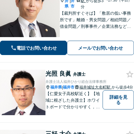
~17:30（平日）
井
井
駅
から徒歩3
|
県
市
分
【裁判所すぐそば】「敷居の低い事務
所です」離婚・男女問題／相続問題／
借金問題／刑事事件／企業法務など、
個人・法人問わずさまざまな事案に対
応可。依頼者さまのご希望を叶えられ
るよう尽力いたします【法テラス利用
電話でお問い合わせ
メールでお問い合わせ
可】【完全個室】【夜間・休日面談】
光照 良眞
弁護士
弁護士法人福井ひかり総合法律事務所
福井県
福井市
福井城址大名町駅
から徒歩4分
|
【仁愛女子高校駅近く】【地
詳細を見
域に根ざした弁護士】ホワイ
る
トボードで分かりやすく，納
得と安心をご提供します。企
業法務／労働問題／交通事故
／相続問題／離婚問題など、
三好 大介
幅広く対応可能。【明確な料