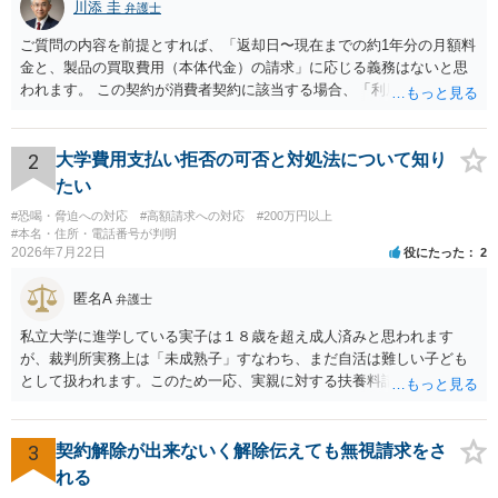
川添 圭
弁護士
ご質問の内容を前提とすれば、「返却日〜現在までの約1年分の月額料
金と、製品の買取費用（本体代金）の請求」に応じる義務はないと思
われます。 この契約が消費者契約に該当する場合、「利用料金の未納
があること」を理由として解約を認めない条項が存在していたとして
も不当条項として無効になると解されます（消費者契約法10条）。消
費者契約に該当しない場合でも、ご質問の記載を前提とすればそのよ
2
大学費用支払い拒否の可否と対処法について知り
うな条項は存在しないので請求自体が不当ということになります。 メ
たい
ールでのやり取りも証拠になりますので、あなたとしては、毅然と請
#恐喝・脅迫への対応
#高額請求への対応
#200万円以上
求を拒絶することを伝えるべきでしょう（ただし未納料金があること
#本名・住所・電話番号が判明
に争いがない場合には未納料金は支払う必要があるかもしれませ
2026年7月22日
役にたった
2
ん）。それ以上の話し合いには応じないという対応を考えられます。
訴訟で解決するのが一番ですが、相手方が遠方である場合は遠方の裁
匿名A
弁護士
判所で提訴される可能性もありますので、（費用はかかってしまいま
すが）弁護士へ依頼して正式な拒絶回答を送ることも検討した方がよ
私立大学に進学している実子は１８歳を超え成人済みと思われます
いかもしれません。
が、裁判所実務上は「未成熟子」すなわち、まだ自活は難しい子ども
として扱われます。このため一応、実親に対する扶養料請求として法
律的には成り立つ可能性があります。 ただし、実子と同居する元配偶
者宛に養育費を支払っており、当該養育費は実子の進学費用の趣旨も
一部含まれています。また、私立大学進学について貴殿が了解したわ
3
契約解除が出来ないく解除伝えても無視請求をさ
けではないという事情も存在します。 こうした場合には、支払を拒ん
れる
だとしても学費の請求が裁判所によって強制される可能性は低いとい