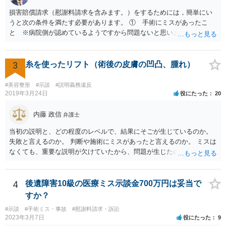
損害賠償請求（慰謝料請求を含みます。）をするためには，簡単にい
うと次の条件を満たす必要があります。 ① 手術にミスがあったこ
と ※病院側が認めているようですから問題ないと思います。 ② 手
術のミスの「せいで」仕事を休まなければならなくなったこと ③ 手
術のミスの「せいで」マスクが外せなくなったこと ④ 仕事を休まな
ければならなくなった「せいで」休業損害が発生したこと ⑤ マスク
3
糸を使ったリフト（術後の皮膚の凹凸、腫れ）
を外せなくなった「せいで」経済的に評価できる精神的な損害が発生
したこと 「せいで」と強調した点が，内藤先生のご指摘なさる「相当
#美容整形
#示談
#説明義務違反
因果関係」です。 手術のミスと関係のないことまでは責任追及ができ
2019年3月24日
役にたった
20
ないということです。 手術のミスの結果，手術前と比べて見た目が著
しく悪くなってしまったとか， 手術のミスの結果，入院期間が延びて
内藤 政信
弁護士
しまったとかいう事情があれば， 追加請求が可能な余地があります。
当初の説明と、どの程度のレベルで、結果にそごが生じているのか。
ただし，手術代の返金に応じた際に「これ以上金銭の請求はしませ
失敗と言えるのか。 判断や施術にミスがあったと言えるのか。 ミスは
ん」という趣旨の合意をしてしまっていると， 上記の請求は，基本的
なくても、重要な説明が欠けていたから、問題が生じたのか。 美容整
には困難となります。
形にある程度通じてる弁護士を探せるかどうか。
4
後遺障害10級の医療ミス示談金700万円は妥当で
すか？
#示談
#手術ミス・事故
#慰謝料請求・訴訟
2023年3月7日
役にたった
9