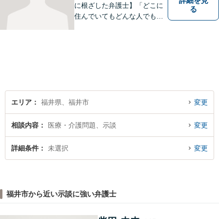
詳細を見
に根ざした弁護士】「どこに
る
住んでいてもどんな人でも等
しく最高の法的なサービスが
受けられる社会を作りた
い。」が理念です。【英語／
中国語対応】大都市に負けな
い質と幅の法的なサービスを
提供することを目指していま
す。
エリア
福井県、福井市
変更
相談内容
医療・介護問題、示談
変更
詳細条件
未選択
変更
福井市から近い示談に強い弁護士