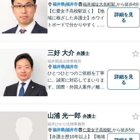
福井県
福井市
福井城址大名町駅
から徒歩4分
|
【仁愛女子高校駅近く】【地
詳細を見
域に根ざした弁護士】ホワイ
る
トボードで分かりやすく，納
得と安心をご提供します。企
業法務／労働問題／交通事故
／相続問題／離婚問題など、
三好 大介
幅広く対応可能。【明確な料
弁護士
金体系】法律トラブルでお悩
福井開成法律事務所
むの方は、お気軽にご相談く
福井県
福井市
|
ださい。
ひとつひとつのご依頼を丁寧
詳細を見
に、誠実に対応してまいりま
る
す。国際・外国人案件／離
婚・男女問題／インターネッ
ト関連問題／企業法務・顧問
弁護士／借金／相続／交通事
故／刑事弁護・犯罪被害者な
山浦 光一郎
弁護士
ど、幅広く対応可能。お気軽
福井ひかり法律事務所
にご相談ください。
福井県
福井市
仁愛女子高校駅
から徒歩5分
|
【弁護士歴10年以上】【地域