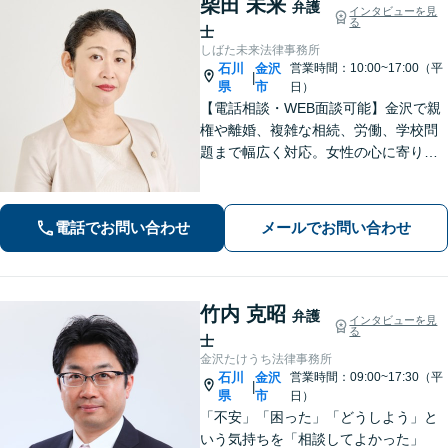
柴田 未来
弁護
インタビューを見
る
士
しばた未来法律事務所
石川
金沢
営業時間：10:00~17:00（平
|
県
市
日）
【電話相談・WEB面談可能】金沢で親
権や離婚、複雑な相続、労働、学校問
題まで幅広く対応。女性の心に寄り添
う深い共感力と、相手の心理を熟知し
た戦略で、涙の後に前を向けるよう全
力でサポートします。お子様連れも歓
電話でお問い合わせ
メールでお問い合わせ
迎。まずはじっくりとお話をお聞かせ
ください。
竹内 克昭
弁護
インタビューを見
る
士
金沢たけうち法律事務所
石川
金沢
営業時間：09:00~17:30（平
|
県
市
日）
「不安」「困った」「どうしよう」と
いう気持ちを「相談してよかった」