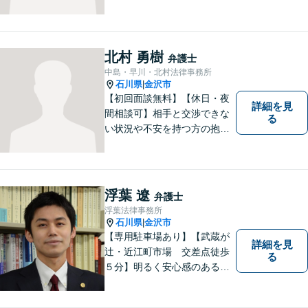
北村 勇樹
弁護士
中島・早川・北村法律事務所
石川県
金沢市
|
【初回面談無料】【休日・夜
詳細を見
間相談可】相手と交渉できな
る
い状況や不安を持つ方の抱え
る問題を解決するため、法律
を活かし、依頼者様を守りま
す。悩んでいる人は、一度弁
護士に話を聞いてもらうこと
浮葉 遼
弁護士
でトラブル解決のきっかけを
浮葉法律事務所
つかむことができるかもしれ
石川県
金沢市
|
ません。
【専用駐車場あり】【武蔵が
詳細を見
辻・近江町市場 交差点徒歩
る
５分】明るく安心感のある事
務所です。