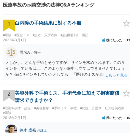
医療事故の示談交渉の法律Q&Aランキング
1
白内障の手術結果に対する不服
#示談
#医療ミス
#患者・入所者側
#慰謝料請求・訴訟
2022年3月1日
役にたった
13
匿名A
弁護士
＞しかし、どんな手術もそうですが、サインを求められます。このサ
インをしている以上、このような不服申し立てはできませんでしょう
か？ 仮にサインをしていたとしても、「医師のミスが原因で老眼がひ
どくなったといえるような場合」や「白内障の手術の合併症として老
眼が悪化することがあるにもかかわらず、全く説明されなかったよう
な場合」には、請求することは可能です。
2
美容外科で手術ミス。手術代金に加えて損害賠償
請求できますか？
#慰謝料請求・訴訟
#美容整形
#手術ミス・事故
#病院・介護サービス提供者側
#示談
2018年2月1日
役にたった
16
鈴木 崇裕
弁護士