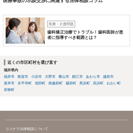
医療事故の示談交渉に関連する法律相談コラム
しいです。そもそも弟さんにそのような発言があったかも不明なた
め、弟さんの言動について証拠を開示してもらってください。もし相
手の言っている事実がなければ詐欺ですので警察にもご相談くださ
い。施設の方には、「こちらも弁護士に相談します」と告げ、支払い
医療・介護問題
はせず、弁護士にご相談されることをお勧めします。 ご参考になれば
歯科矯正治療でトラブル！歯科医師が患
幸いです。
者に指導すべき範囲とは？
近くの市区町村を選び直す
福井県内
福井市
敦賀市
小浜市
大野市
勝山市
鯖江市
あわら市
越前市
坂井市
永平寺町
池田町
南越前町
越前町
美浜町
高浜町
おおい町
若狭町
ココナラ法律相談について