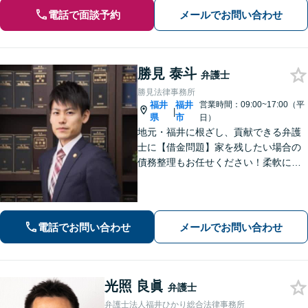
電話で面談予約
メールでお問い合わせ
勝見 泰斗
弁護士
勝見法律事務所
福井
福井
営業時間：09:00~17:00（平
|
県
市
日）
地元・福井に根ざし、貢献できる弁護
士に【借金問題】家を残したい場合の
債務整理もお任せください！柔軟に対
応可能です「企業法務：未払い残業代
や不当解雇・退職勧奨など、労働問題
の対応はお任せ！」不動産絡みの相
続・相続放棄ご相談ください
電話でお問い合わせ
メールでお問い合わせ
光照 良眞
弁護士
弁護士法人福井ひかり総合法律事務所