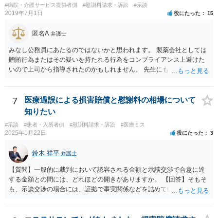
#病院・介護サービス提供者側
#慰謝料請求・訴訟
#示談
れることも可能ではありますが、相手方保険会社は容易に増額に応じ
2019年7月1日
役にたった
15
ない（多少の増額はあり得るとしても、裁判基準での和解は難しい）
と思われます。 弁護士が介入することにより提示額が大きく変わるこ
匿名A
弁護士
とは多々あるため、可能であれば弁護士に依頼した上での交渉をお勧
めしたいところです。
みなし公務員にあたるのではないかと思われます。 製薬会社としては
贈賄行為またはその疑いを持たれる行為をコンプライアンス上避けた
いので上司から指導されたのかもしれません。 先生にも万一迷惑をか
けることになってはいけないと。
7
医療過誤による損害賠償と慰謝料の相場について
知りたい
#示談
#患者・入所者側
#慰謝料請求・訴訟
#医療ミス
2025年1月22日
役にたった
3
鈴木 祥平
弁護士
【質問】一般的に裁判において認容される金額と示談交渉で合意に達
する金額との間には、どれほどの開きがありますか。 【回答】そもそ
も、示談交渉の場合には、証拠で事実関係などを詰めていないことが
あることから、一概には言えませんが、裁判で認められる６割～７割
程度にはなると思います。