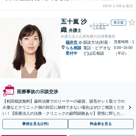
4件中 1-4件を表示
五十嵐 沙
東京都
インタビュ
ーを見る
織
弁護士
弁護士法人広尾有栖川法律事務所
営業時間：1
福井市
か
面談方法(対面・
らも相談
電話・ビデオな
0:00~16:00
受付中
ど)は応相談
（平日）
医療事故の示談交渉
【初回相談無料】歯科治療でのリーマーの破損、脱毛やシミ取りでの
火傷などクリニック側の対応に納得できない場合はぜひご相談くださ
い！【医療法人の法務・クリニックの顧問経験あり】実情に即したア
ドバイスで、納得のできるトラブルの解決を目指します。
事例を見る(2件)
料金表を見る