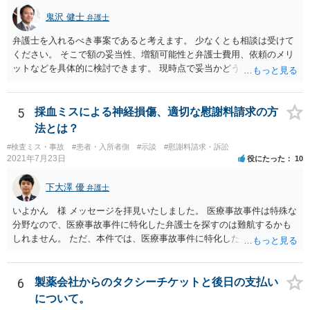
鬼沢 健士
弁護士
弁護士を入れるべき事案であると考えます。 少なくとも相談は受けて
ください。 そこで額の妥当性、増額可能性と弁護士費用、依頼のメリ
ットなどを具体的に検討できます。 現時点で妥当かどうかを即断する
ことを避けた方がいいです。
5
採血ミスによる神経損傷、適切な慰謝料請求の方
法とは？
#検査ミス・事故
#患者・入所者側
#示談
#慰謝料請求・訴訟
2021年7月23日
役にたった
10
下大澤 優
弁護士
いよかん 様 メッセージを拝見いたしました。 医療事故事件は特殊な
分野なので、医療事故事件に特化した弁護士を探すのは難航するかも
しれません。 ただ、本件では、医療事故事件に特化した弁護士でなく
とも対応は可能かと思われます。 医療事故事件で最も難しいのは医師
の過失（医療ミス）の立証なのですが、本件では過失自体には争いが
ないため、損害額の立証が主なポイントになります。 損害額に立証に
6
製薬会社からのタクシーチケットと後日の支払い
関しては、交通事故事件と同様の発想で考えればよいので、対応でき
について。
る弁護士は多いと思います。 今後の交渉については、ご自身で対応さ