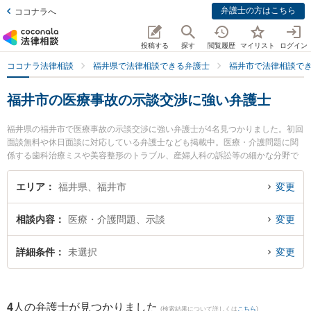
弁護士の方はこちら
ココナラへ
投稿する
探す
閲覧履歴
マイリスト
ログイン
ココナラ法律相談
福井県で法律相談できる弁護士
福井市で法律相談で
福井市の医療事故の示談交渉に強い弁護士
福井県の福井市で医療事故の示談交渉に強い弁護士が4名見つかりました。初回
面談無料や休日面談に対応している弁護士なども掲載中。医療・介護問題に関
係する歯科治療ミスや美容整形のトラブル、産婦人科の訴訟等の細かな分野で
の絞り込み検索もでき便利です。特に勝見法律事務所の勝見 泰斗弁護士や弁護
士法人福井ひかり総合法律事務所の光照 良眞弁護士、福井開成法律事務所の三
エリア
福井県、福井市
変更
好 大介弁護士のプロフィール情報や弁護士費用、強みなどが注目されていま
す。『福井市で土日や夜間に発生した医療事故の示談交渉のトラブルを今すぐ
相談内容
医療・介護問題、示談
変更
に弁護士に相談したい』『医療事故の示談交渉のトラブル解決の実績豊富な近
くの弁護士を検索したい』『初回相談無料で医療事故の示談交渉を法律相談で
きる福井市内の弁護士に相談予約したい』などでお困りの相談者さんにおすす
詳細条件
未選択
変更
めです。
4
人の弁護士が見つかりました
(検索結果について詳しくは
こちら
)