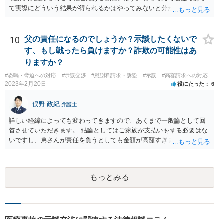
て実際にどういう結果が得られるかはやってみないと分かりません
が。 損害としては、その過失によって生じた症状の治療にかかった治
療費や精神的苦痛を受けた分の慰謝料や仕事に影響があれば休業損害
などが考えられます。 頑張ってください。
10
父の責任になるのでしょうか？示談したくないで
す、もし戦ったら負けますか？詐欺の可能性はあ
りますか？
#恐喝・脅迫への対応
#示談交渉
#慰謝料請求・訴訟
#示談
#高額請求への対応
2023年2月20日
役にたった
6
俣野 政紀
弁護士
詳しい経緯によっても変わってきますので、あくまで一般論として回
答させていただきます。 結論としてはご家族が支払いをする必要はな
いですし、弟さんが責任を負うとしても金額が高額すぎます。 仮に弟
さんが施設を中傷する発言をし、他の入所者が退所していたことが事
実だとしても責任を負うのは弟さんです。弟さんの詳しいご状況は分
かりませんが、現在お仕事をされて一人暮らしもできているというこ
もっとみる
とですから、自立施設にいたからといって責任無能力者ということに
はなりません。また、お父様が施設に入所させたことと今回の争いと
の間の相当因果関係（関連性）が不明です。 金額としても法外であ
り、弁護士がそのような見解を述べたかは疑問です。「時間もあまり
ない」として考える時間や弁護士に相談する時間を与えないことも怪