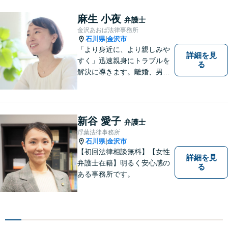
麻生 小夜
弁護士
金沢あおば法律事務所
石川県
金沢市
|
「より身近に、より親しみや
詳細を見
すく」迅速親身にトラブルを
る
解決に導きます。離婚、男女
間トラブル、借金、相続等の
問題から事業の問題まで幅広
く取り組んでいます。お気軽
にご相談ください。
新谷 愛子
弁護士
浮葉法律事務所
石川県
金沢市
|
【初回法律相談無料】【女性
詳細を見
弁護士在籍】明るく安心感の
る
ある事務所です。