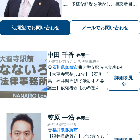
に。多様な経歴を活かし、相談者目線
を忘れません。相続、離婚、交通事故
の解決事例は多数あり、個人や企業様
の多くの方から喜ばれております。
電話でお問い合わせ
メールでお問い合わせ
【初回３０分間相談無料】
中田 千香
弁護士
大聖寺駅前なないろ法律事務所
石川県
加賀市
大聖寺駅
から徒歩1分
|
【大聖寺駅徒歩1分】【石川
詳細を見
県・福井県周辺で活動する弁
る
護士】依頼者さまの希望を尊
重し、それぞれの状況に応じ
た法的手段を遂行します。お
一人で抱えることなく、お気
軽にご相談ください。土日祝
笠原 一浩
弁護士
も対応可能です。【法テラス
みどり法律事務所
可】
福井県
敦賀市
|
【福井県敦賀市】どの方々も
詳細を見