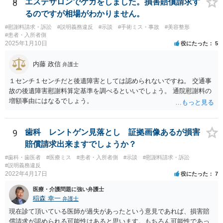
8
エステサロンでケガをしました。損害賠償請求す
るのですが相場がわかりません。
#慰謝料請求・訴訟
#説明義務違反
#示談
#手術ミス・事故
#美容整形
#患者・入所者側
2025年1月10日
役にたった
5
内藤 政信
弁護士
１センチ１センチだと後遺障害としては認められないですね。 交通事
故の後遺障害慰謝料算定基準を調べるといいでしょう。 通院慰謝料の
増額事由にはなるでしょう。
9
歯科 レントゲン見落とし 証拠画像あるが損害
賠償請求出来ますでしょうか？
#歯科・歯医者
#医療ミス
#患者・入所者側
#示談
#慰謝料請求・訴訟
#説明義務違反
2022年4月17日
役にたった
7
医療・介護問題に強い弁護士
稲森 幸一
弁護士
現在診て頂いている医師が過失があったという意見であれば、損害賠
償請求が認められる可能性はあると思います。もちろん可能性であっ