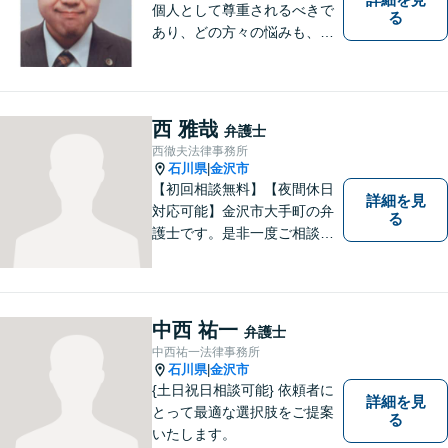
個人として尊重されるべきで
る
あり、どの方々の悩みも、そ
れぞれ丁寧に、かつ迅速に、
解決が図られる必要がありま
す。 また、言葉の壁や専門知
識の壁も越えて、解決が図ら
西 雅哉
弁護士
れる必要があります。
西徹夫法律事務所
石川県
金沢市
|
【初回相談無料】【夜間休日
詳細を見
対応可能】金沢市大手町の弁
る
護士です。是非一度ご相談く
ださい。
中西 祐一
弁護士
中西祐一法律事務所
石川県
金沢市
|
{土日祝日相談可能} 依頼者に
詳細を見
とって最適な選択肢をご提案
る
いたします。