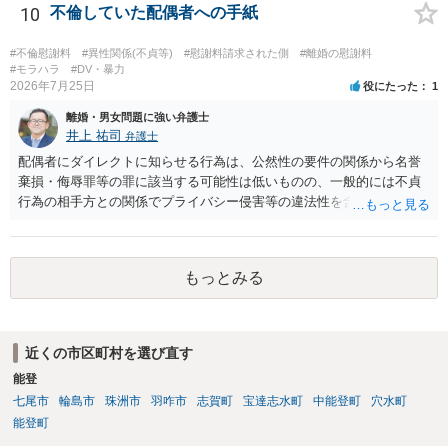
10
不倫していた配偶者への手紙
#不倫慰謝料
#異性関係(不貞等)
#慰謝料請求された側
#離婚の慰謝料
#モラハラ
#DV・暴力
2026年7月25日
役にたった
1
離婚・男女問題に強い弁護士
井上 祐司
弁護士
配偶者にダイレクトに知らせる行為は、公然性の要件の関係から名誉
棄損・侮辱罪等の罪に該当する可能性は低いものの、一般的には不貞
行為の相手方との関係でプライバシー侵害等の違法性を含む行為で
す。 そのため、そのことを知った相手方の夫婦関係への影響が大きい
ため、弁護士としては推奨しないことが一般的かと思います。
もっとみる
近くの市区町村を選び直す
能登
七尾市
輪島市
珠洲市
羽咋市
志賀町
宝達志水町
中能登町
穴水町
能登町