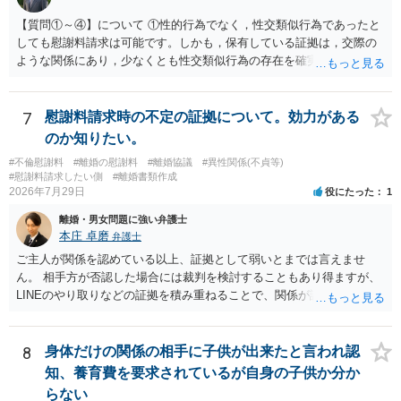
【質問①～④】について ①性的行為でなく，性交類似行為であったと
しても慰謝料請求は可能です。しかも，保有している証拠は，交際の
ような関係にあり，少なくとも性交類似行為の存在を確実に証明でき
るものです（裏を返せば，証拠で認められる範囲でしか認めていない
ことを窺わせるものです。）。ですから，慰謝料請求を進めることで
よいと思います。 ただ．慰謝料額については，婚姻破綻に至っていな
7
慰謝料請求時の不定の証拠について。効力がある
いとして，この点を考慮されることになるかもしれません。 ②夫との
のか知りたい。
今後のことを考えて書いてもらうか否かを検討するのがよいと思いま
#不倫慰謝料
#離婚の慰謝料
#離婚協議
#異性関係(不貞等)
す。今ある証拠以上のことを証明（証明力を強めることも含む）でき
#慰謝料請求したい側
#離婚書類作成
るのであれば，前向きに検討を進めるという考え方でもよいでしょ
2026年7月29日
役にたった
1
う。慰謝料請求としては証拠として使えることが前提であり，その価
離婚・男女問題に強い弁護士
値と夫との関係との均衡のように思います。 ③行政書士に委任をして
本庄 卓磨
弁護士
いるのであれば，どのような内容の委任なのか不明ですが，その行政
書士との協議になると思います。請求するか，訴訟にするか，その点
ご主人が関係を認めている以上、証拠として弱いとまでは言えませ
の見極めや，相手方は性交類似行為は認めているのか，それさえも否
ん。 相手方が否認した場合には裁判を検討することもあり得ますが、
定しているのかによって，考え方・進め方は変わってくると思いま
LINEのやり取りなどの証拠を積み重ねることで、関係が認定される余
す。 ④性交類似行為を認めているにもかかわらず支払を拒否するので
地は十分にあります。 ただし、手元の証拠でどこまで認定できるかは
あれば，本人（行政書士でも同じだと思います。）への対応ではあま
個別の事情によりますので、お早めに弁護士に相談されることをおす
り変わらないように思います。減額で折り合えるなら本人様の交渉で
すめします。
8
身体だけの関係の相手に子供が出来たと言われ認
もよいように思いますが，ゼロかどうかの観点であれば，訴訟に進む
知、養育費を要求されているが自身の子供か分か
しかなくなるようにも思います。そうしますと，お近くの弁護士に相
らない
談して進めることを検討した方がよいようにも思います。