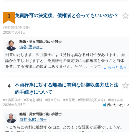
困難 仮に裁判で敗訴した場合でも、分割払いになる可能性はあります
ら２０％程度が設定されていることがあります。訴訟に移行する場合
か。 ⇒判決となり敗訴してしまった場合は、強制執行により不動産等
には、追加着手金や日当、実費が発生することもあります。 もっと
の財産を差し押さえられ、そこから債権回収が図られることになりま
も、証拠が十分にあるか、相手方の住所・勤務先が分かるか、慰謝料
3
免責許可の決定後、債権者と会ってもいいのか？
すが、 和解であれば柔軟な解決が可能ですので、その場合は分割払
額、離婚の有無、交渉で終わるか訴訟まで見込むかによって、費用は
いにより支払うことも十分可能です。 ⑤ このような事情であれば、私
変わり得ます。依頼前に、交渉だけの場合、訴訟になった場合、回収
#異性関係(不貞等)
は120万円のみ和解交渉を続けるべきでしょうか。 ⇒ご相談者様の認
できなかった場合の費用を確認しておくとよいでしょう。 弁護士選び
2026年8月1日
識を前提にすれば、１００万円も含めて返済する必要はないと考えら
では、不貞慰謝料案件の経験が相応にあるか、費用体系が明確か、見
離婚・男女問題に強い弁護士
れるため、 120万円のみについて交渉を続けることがベターかと存じ
通しを過度に楽観的に言い過ぎないか、質問に具体的に答えてくれる
澁谷 望
弁護士
ます。
か、連絡方法（メール、電話、弁護士直接か事務局員を介するかな
回答いたします。※弁護士により見解は異なる可能性があります。 結
ど）や対応スピードが合うかを確認するとよいと思います。いずれに
論から申し上げますと、免責許可の決定後に元債権者と会うこと自体
しましても、弁護士への相談・依頼にあたっては、証拠資料、夫と相
を禁止する法律上の規定はありません。ただし、トラブル防止の観点
手方の関係、相手方の氏名・住所等、夫婦関係への影響、離婚予定の
から慎重な対応が必要です。 今後の付き合い方で気をつけるべきポイ
有無など事実関係をよく整理して相談されることをお勧めいたしま
ントは以下の通りです。 ・金銭のやり取りや返済の約束は絶対にしな
す。
い（免責された借金を任意でも支払ってしまうとトラブルの元になり
4
不貞行為に対する離婚に有利な証拠収集方法と法
ます） ・過去のDVや過剰請求の経緯を踏まえ、相手の感情に流されな
的手続きについて
い ・予定通り毅然とした態度で距離を置く 法律上の制限はないもの
#有責配偶者
#不倫慰謝料
#財産分与
#養育費
#異性関係(不貞等)
#離婚協議
の、ご自身の生活と精神的な安定を守るためにも、お互いに距離を置
2026年8月5日
役にたった
2
くというご判断は非常に賢明かと思います。
離婚・男女問題に強い弁護士
白井 弘昭
弁護士
＞こちらに有利に離婚するには、どのような証拠が必要でしょうか。