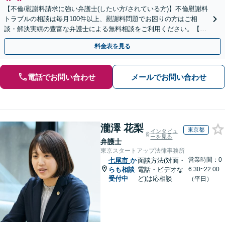
【不倫/慰謝料請求に強い弁護士(したい方/されている方)】不倫慰謝料
トラブルの相談は毎月100件以上、慰謝料問題でお困りの方はご相
談・解決実績の豊富な弁護士による無料相談をご利用ください。【不
倫相談は初回0円】【全国対応】
料金表を見る
電話でお問い合わせ
メールでお問い合わせ
瀧澤 花梨
東京都
インタビュ
ーを見る
弁護士
東京スタートアップ法律事務所
営業時間：0
七尾市
か
面談方法(対面・
らも相談
電話・ビデオな
6:30~22:00
受付中
ど)は応相談
（平日）