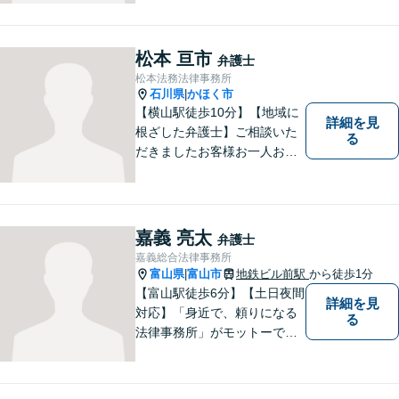
松本 亘市
弁護士
松本法務法律事務所
石川県
かほく市
|
【横山駅徒歩10分】【地域に
詳細を見
根ざした弁護士】ご相談いた
る
だきましたお客様お一人お一
人の幸せの為に力を尽くしま
す。交通事故／借金問題／離
婚問題／相続問題／刑事事件
など、幅広く対応可能。【夜
嘉義 亮太
弁護士
間／休日対応可能】どうぞお
嘉義総合法律事務所
気軽にご相談ください。
富山県
富山市
地鉄ビル前駅
から徒歩1分
|
【富山駅徒歩6分】【土日夜間
詳細を見
対応】「身近で、頼りになる
る
法律事務所」がモットーで
す。交通事故・刑事事件・離
婚問題を中心に、幅広いお困
りごとに対応していおりま