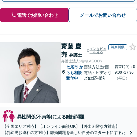
電話でお問い合わせ
メールでお問い合わせ
齋藤 慶
神奈川県
インタビュ
ーを見る
邦
弁護士
弁護士法人湘南LAGOON
営業時間：0
七尾市
か
面談方法(対面・
らも相談
電話・ビデオな
9:00~17:30
受付中
ど)は応相談
（平日）
異性関係(不貞等)による離婚問題
【全国エリア対応】【オンライン面談OK】【外出困難な方対応】
【乳幼児お連れの方対応】離婚問題を新しい自分のスタートにするた