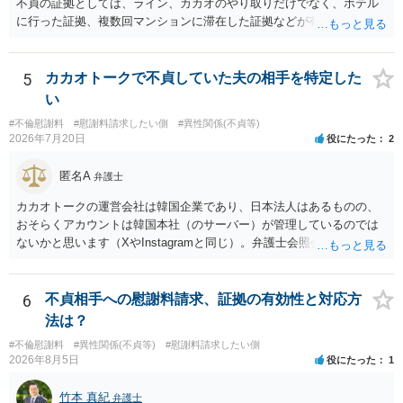
不貞の証拠としては、ライン、カカオのやり取りだけでなく、ホテル
に行った証拠、複数回マンションに滞在した証拠などが有効です。 不
貞の証拠があれば、離婚をさらに有利に進める（離婚したい時期に離
婚する、慰謝料をとるなど）ことができると思われます。 ただし、不
貞発覚後、長期間同居を続けると、不貞を許したとの評価につながる
5
カカオトークで不貞していた夫の相手を特定した
場合がありますので、ご注意ください。 以上、ご参考まで。
い
#不倫慰謝料
#慰謝料請求したい側
#異性関係(不貞等)
2026年7月20日
役にたった
2
匿名A
弁護士
カカオトークの運営会社は韓国企業であり、日本法人はあるものの、
おそらくアカウントは韓国本社（のサーバー）が管理しているのでは
ないかと思います（XやInstagramと同じ）。弁護士会照会は日本法に
基づく制度であり、送付先は日本国内とするのが原則で、外国企業に
対する照会は基本的にできないと解されています（弁護士会によって
は例外的に認める扱いもありますが、かなり限定されているので一般
6
不貞相手への慰謝料請求、証拠の有効性と対応方
的ではないでしょう）。もし韓国本社がアカウント管理をしているな
法は？
ら、日本法人へ送っても「ウチでは管理していない」という回答にな
#不倫慰謝料
#異性関係(不貞等)
#慰謝料請求したい側
ります。 個人で直接他人のID情報の開示を求めても拒否されるでしょ
2026年8月5日
役にたった
1
う。
竹本 真紀
弁護士