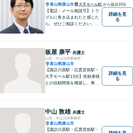
富山県
富山市
大手モール駅
から徒歩10分
|
【電話・メール相談可】トラ
詳細を見
ブルに巻き込まれたと感じた
る
ら、ぜひご相談ください。離
婚・相続・刑事・労働・企業
法務など、幅広い分野に対応
しています。あなたのお悩み
を解決するため、迅速かつ丁
板屋 康平
弁護士
寧にサポートいたします。
山田・中山法律事務所
【夜間対応可能】
富山県
富山市
|
【諏訪川原駅・広貫堂前駅・
詳細を見
大手モール駅13分】依頼者様
る
との信頼関係を構築し、希望
を尊重した解決になるよう尽
力してまいります。ちょっと
したことでも、ぜひお気軽に
ご相談ください。平日夜間相
中山 敦雄
弁護士
談OK！【複数弁護士在籍】
山田・中山法律事務所
富山県
富山市
|
【諏訪川原駅・広貫堂前駅・
詳細を見