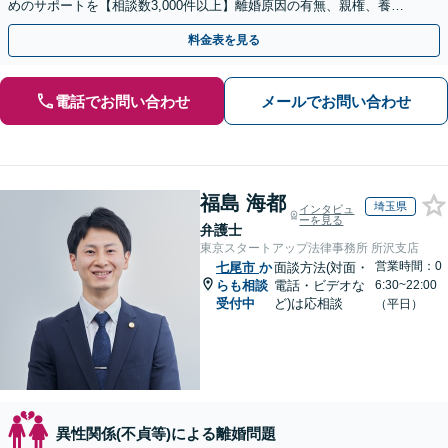
めのサポートを【相談数3,000件以上】離婚原因の有無、親権、養育
費、財産分与、慰謝料請求【夜間・休日相談可】
料金表を見る
電話でお問い合わせ
メールでお問い合わせ
福島 海都
埼玉県
インタビュ
ーを見る
弁護士
東京スタートアップ法律事務所 所沢支店
営業時間：0
七尾市
か
面談方法(対面・
らも相談
電話・ビデオな
6:30~22:00
受付中
ど)は応相談
（平日）
異性関係(不貞等)による離婚問題