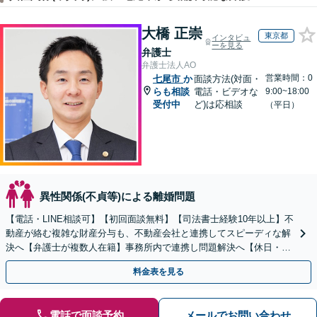
大橋 正崇
東京都
インタビュ
ーを見る
弁護士
弁護士法人AO
営業時間：0
七尾市
か
面談方法(対面・
らも相談
電話・ビデオな
9:00~18:00
受付中
ど)は応相談
（平日）
異性関係(不貞等)による離婚問題
【電話・LINE相談可】【初回面談無料】【司法書士経験10年以上】不
動産が絡む複雑な財産分与も、不動産会社と連携してスピーディな解
決へ【弁護士が複数人在籍】事務所内で連携し問題解決へ【休日・夜
間面談可】【子連れ相談可】【虎ノ門駅1分】
料金表を見る
電話で面談予約
メールでお問い合わせ