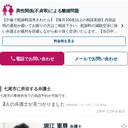
異性関係(不貞等)による離婚問題
【不倫で慰謝料請求されたら】【毎月100名以上の相談実績】内容証
明の通知が届いてお困りの方はご相談下さい。慰謝料の減額交渉に強
い弁護士が裁判を回避しながら粘り強く交渉いたします。【当日中の
相談可(予約制)】【全国対応】
料金表を見る
電話でお問い合わせ
メールでお問い合わせ
七尾市に所在する弁護士
七尾市の事務所等での面談予約が可能です。
2
人の弁護士が見つかりました
(検索結果について詳しくは
こちら
)
2件中 1-2件を表示
堀江 重尊
弁護士