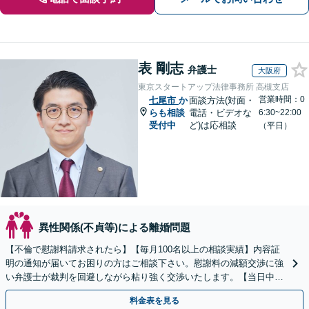
表 剛志
弁護士
大阪府
東京スタートアップ法律事務所 高槻支店
営業時間：0
七尾市
か
面談方法(対面・
らも相談
電話・ビデオな
6:30~22:00
受付中
ど)は応相談
（平日）
異性関係(不貞等)による離婚問題
【不倫で慰謝料請求されたら】【毎月100名以上の相談実績】内容証
明の通知が届いてお困りの方はご相談下さい。慰謝料の減額交渉に強
い弁護士が裁判を回避しながら粘り強く交渉いたします。【当日中の
相談可(予約制)】【全国対応】
料金表を見る