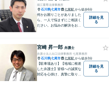
堀江重尊法律事務所
石川県
七尾市
七尾駅
から徒歩6分
|
何かお困りごとがありました
詳細を見
ら、一人で悩まずにご相談く
る
ださい。お悩みの解決をお手
伝いします。
宮崎 昇一郎
弁護士
弁護士法人出口法律事務所 七尾事務所
石川県
七尾市
七尾駅
から徒歩3分
|
【駐車場あり】【地域に根差
詳細を見
した弁護士】皆様への誠実な
る
対応を心掛け、真摯に取り組
みたいと思います。法律トラ
ブルでお悩みの方は、お気軽
にご相談ください。充実した
法的サービスを提供しており
ますので，どうぞ宜しくお願
い申し上げます。