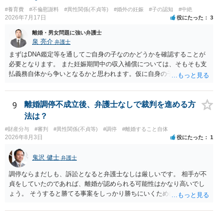
#養育費
#不倫慰謝料
#異性関係(不貞等)
#婚外の妊娠
#子の認知
#中絶
2026年7月17日
役にたった
3
離婚・男女問題に強い弁護士
泉 亮介
弁護士
まずはDNA鑑定等を通してご自身の子なのかどうかを確認することが
必要となります。 また妊娠期間中の収入補償については、そもそも支
払義務自体から争いとなるかと思われます。仮に自身の子であったと
して、そのことから当然に補償義務が発生するものではありません。
相手に弁護士がついているということであれば、依頼をするかしない
かは別として一度ご自身も個別に弁護士に相談をされたほうが良いで
9
離婚調停不成立後、弁護士なしで裁判を進める方
しょう。
法は？
#財産分与
#審判
#異性関係(不貞等)
#調停
#離婚すること自体
2026年8月3日
役にたった
1
鬼沢 健士
弁護士
調停ならまだしも、訴訟となると弁護士なしは厳しいです。 相手が不
貞をしていたのであれば、離婚が認められる可能性はかなり高いでし
ょう。 そうすると勝てる事案をしっかり勝ちにいくためにも弁護士委
任を強くおすすめします。