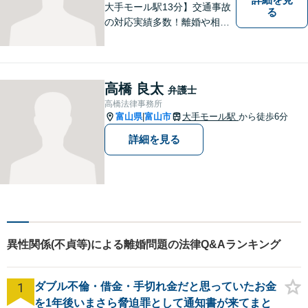
大手モール駅13分】交通事故
る
の対応実績多数！離婚や相続
のご相談もしやすいアットホ
ームな雰囲気。一人で悩みを
抱える前に、私と一緒に最善
策がないか考えてみません
高橋 良太
弁護士
か？【複数弁護士在籍】
高橋法律事務所
富山県
富山市
大手モール駅
から徒歩6分
|
詳細を見る
異性関係(不貞等)による離婚問題の法律Q&Aランキング
1
ダブル不倫・借金・手切れ金だと思っていたお金
を1年後いまさら脅迫罪として通知書が来てまと