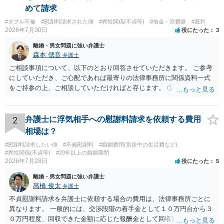
めて請求
#ダブル不倫
#慰謝料請求された側
#異性関係(不貞等)
#借金・浪費癖
#裁判
2026年7月30日
役にたった
3
離婚・男女問題に強い弁護士
森本 偲音
弁護士
ご相談事項について、以下のとおり回答させていただきます。 ご参考
にしていただき、ご心配であれば最寄りの法律事務所に関係資料一式
をご持参の上、ご相談していただければと存じます。 ① このLINEの
流れを見る限り、100万円は貸付金ではなく、手切れ金・和解金と評価
される可能性はあるのか ⇒LINEを含む１００万円の貸付に至るまでの
やり取り等の経緯、誓約書の内容等を踏まえて、関係を清算するため
2
弁護士に浮気相手への慰謝料請求を依頼する費用
の 金銭であったと評価される可能性はあると考えます。 ② 「今後一
相場は？
切関与しないなら100万円振り込む」というLINEや誓約書は、裁判上
#慰謝料請求したい側
#不倫慰謝料
#婚姻費用(別居中の生活費など)
どの程度証拠価値があるのか ⇒前後のやり取りや誓約書の具体的内容
#異性関係(不貞等)
#20年以上の婚姻期間
を見ない限り、具体的な判断はできませんが、一定の証拠価値はある
2026年7月28日
役にたった
5
と考えます。 ③ 借用書があっても、後から100万円を貸付扱いに変更
離婚・男女問題に強い弁護士
することは認められるのか。 ⇒おそらく１００万円は不当利得（受け
髙橋 俊太
弁護士
取る正当な権利がないのに利益を取得した）として返還請求されてい
るものかと推察しますので、 貸金返還ではないかと存じます。 ④ 私
不貞慰謝料請求を弁護士に依頼する場合の費用は、法律事務所ごとに
は現在、収入も不安定で貯金もなくリボ払い借金が既に約100万あり。
異なります。 一般的には、交渉段階の着手金として１０万円台から３
今年に再婚したが主人はお金に厳しい為、一括で220万円を支払う事は
０万円程度、回収できた金額に応じた報酬金として回収額の１０％か