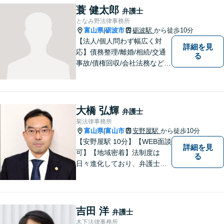
す。お悩みになる前に、ご相
蓑 健太郎
弁護士
談ください。【24Hメール受
となみ野法律事務所
付】
富山県
砺波市
砺波駅
から徒歩10分
|
【法人/個人問わず幅広く対
詳細を見
応】債務整理/離婚/相続/交通
る
事故/債権回収/会社法務など幅
広い知識を活かしご対応しま
す。気軽に相談していただけ
る法律事務所を目指しており
ますので、ぜひ一度ご相談く
大橋 弘輝
弁護士
ださい。【JR「砺波駅」10
菊法律事務所
分】
富山県
富山市
安野屋駅
から徒歩10分
|
【安野屋駅 10分】【WEB面談
詳細を見
可】【地域密着】法制度は
る
日々進化しており、弁護士に
も柔軟かつ迅速な対応が求め
られる時代です。 電子化やAI
の活用が進む中でも、依頼者
の声にしっかり耳を傾ける姿
吉田 洋
弁護士
勢は変わりません。
木下法律事務所