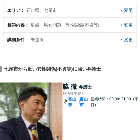
エリア
石川県、七尾市
変更
相談内容
離婚・男女問題、異性関係(不貞等)
変更
詳細条件
未選択
変更
七尾市から近い異性関係(不貞等)に強い弁護士
脇 徹
弁護士
脇法律事務所
富山
富山
営業時間：09:00~21:00（平
|
県
市
日）