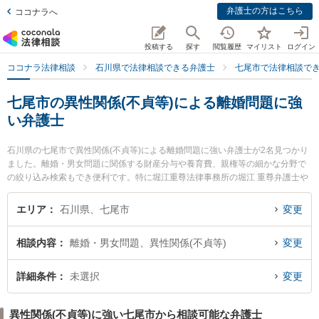
弁護士の方はこちら
ココナラへ
投稿する
探す
閲覧履歴
マイリスト
ログイン
ココナラ法律相談
石川県で法律相談できる弁護士
七尾市で法律相談で
七尾市の異性関係(不貞等)による離婚問題に強
い弁護士
石川県の七尾市で異性関係(不貞等)による離婚問題に強い弁護士が2名見つかり
ました。離婚・男女問題に関係する財産分与や養育費、親権等の細かな分野で
の絞り込み検索もでき便利です。特に堀江重尊法律事務所の堀江 重尊弁護士や
弁護士法人出口法律事務所 七尾事務所の宮崎 昇一郎弁護士のプロフィール情報
や弁護士費用、強みなどが注目されています。『七尾市で土日や夜間に発生し
エリア
石川県、七尾市
変更
た異性関係(不貞等)による離婚問題のトラブルを今すぐに弁護士に相談したい』
『異性関係(不貞等)による離婚問題のトラブル解決の実績豊富な近くの弁護士を
相談内容
離婚・男女問題、異性関係(不貞等)
変更
検索したい』『初回相談無料で異性関係(不貞等)による離婚問題を法律相談でき
る七尾市内の弁護士に相談予約したい』などでお困りの相談者さんにおすすめ
です。
詳細条件
未選択
変更
異性関係(不貞等)に強い七尾市から相談可能な弁護士