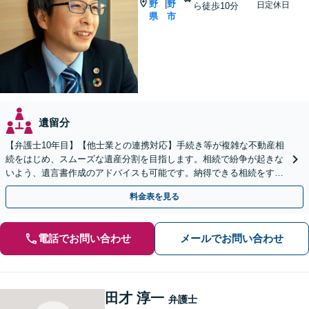
野
野
|
日定休日
ら徒歩10分
県
市
遺留分
【弁護士10年目】【他士業との連携対応】手続き等が複雑な不動産相
続をはじめ、スムーズな遺産分割を目指します。相続で紛争が起きな
いよう、遺言書作成のアドバイスも可能です。納得できる相続をする
ため、お早めにご相談ください。【休日・夜間相談可】
料金表を見る
電話でお問い合わせ
メールでお問い合わせ
田才 淳一
弁護士