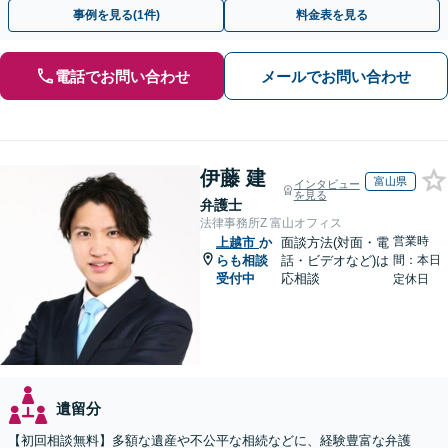
談ください。【休日・夜間面談可】【オンライン面談可】
事例を見る(1件)
料金表を見る
電話でお問い合わせ
メールでお問い合わせ
伊藤 建
富山県
インタビュー
を見る
弁護士
法律事務所Z 富山オフィス
営業時
上越市
か
面談方法(対面・電
らも相談
話・ビデオなど)は
間：本日
受付中
応相談
定休日
遺留分
【初回相談無料】多額な遺産や不公平な相続などに、経験豊富な弁護