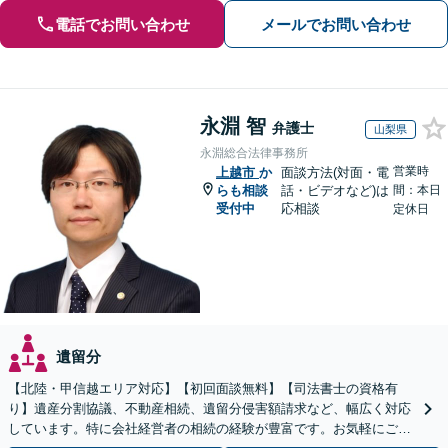
電話でお問い合わせ
メールでお問い合わせ
永淵 智
弁護士
山梨県
永淵総合法律事務所
営業時
上越市
か
面談方法(対面・電
らも相談
話・ビデオなど)は
間：本日
受付中
応相談
定休日
遺留分
【北陸・甲信越エリア対応】【初回面談無料】【司法書士の資格有
り】遺産分割協議、不動産相続、遺留分侵害額請求など、幅広く対応
しています。特に会社経営者の相続の経験が豊富です。お気軽にご相