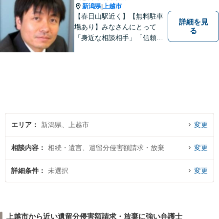
新潟県
上越市
|
【春日山駅近く】【無料駐車
詳細を見
場あり】みなさんにとって
る
「身近な相談相手」「信頼で
きるパートナー」になりま
す。【地域に根ざした弁護
士】相談にいらっしゃるお一
人お一人の不安や悩みをしっ
かり受け止め、丁寧な対応を
心がけます。お気軽にご相談
ください。
エリア
新潟県、上越市
変更
相談内容
相続・遺言、遺留分侵害額請求・放棄
変更
詳細条件
未選択
変更
上越市から近い遺留分侵害額請求・放棄に強い弁護士