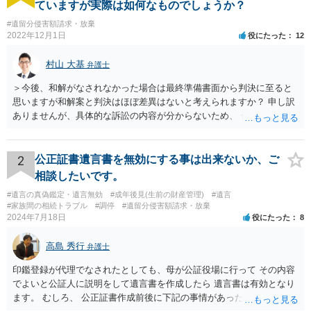
ていますが実際は如何なものでしょうか？
#遺留分侵害額請求・放棄
2022年12月1日
役にたった
12
村山 大基
弁護士
＞今後、和解がなされなかった場合は最終準備書面から判決に至ると
思いますが和解案と判決はほぼ差異はないと考えられますか？ 申し訳
ありませんが、具体的な訴訟の内容が分からないため、 何とも回答が
難しい、といわざるを得ません。 繰り返しになりますが、事情をよく
わかっている代理人弁護士に聞くか、 訴訟資料を持って面談相談に行
ってみましょう。 その上で、一般論として回答するなら、和解案と判
2
公正証書遺言書を無効にする事は出来ないか、ご
決は（ケースによって程度の差はあっても）食い違うことが多いで
相談したいです。
す。 金額は適当ですが、例えば判決で１００万円支払え、という結論
#遺言の真偽鑑定・遺言無効
#成年後見(生前の財産管理)
#遺言
になりそうな場合、 そのまま１００万円を和解案として提示しても、
#家族間の相続トラブル
#調停
#遺留分侵害額請求・放棄
判決と変わらないなら払う側としてはあまり和解に応じようという気
2024年7月18日
役にたった
8
にはなりにくいです。 他方で、７０万円で和解を提示した場合、 「こ
のまま判決で１００万円支払いとなるより、７０万円でまとめた方が
高島 秀行
弁護士
マシ」ということで、 合意の可能性が出てきます。 応じるかどうか
は、判決になったらどうなりそうか、という点についての検討が不可
印鑑登録が代理でなされたとしても、母が公証役場に行って その内容
欠ですので、 初めに述べた通り、代理人と相談するか、資料を持って
でよいと公証人に説明をして遺言書を作成したら 遺言書は有効となり
面談相談に行ってみることをお勧めします。
ます。 むしろ、 公正証書作成前後に下記の事情があったことが証明で