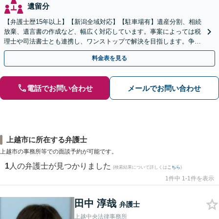
遺留分
【弁護士歴15年以上】【新潟全域対応】【駐車場有】遺産分割、相続
放棄、遺言書の作成など、幅広く対応しています。事案によっては税
理士や司法書士とも連携し、ワンストップで解決を目指します。争い
を防ぐためにもぜひご相談ください。【分割払い可】
料金表を見る
電話でお問い合わせ
メールでお問い合わせ
上越市に所在する弁護士
上越市の事務所等での面談予約が可能です。
1
人の弁護士が見つかりました
(検索結果について詳しくは
こちら
)
1件中 1-1件を表示
田中 淳哉
弁護士
上越中央法律事務所