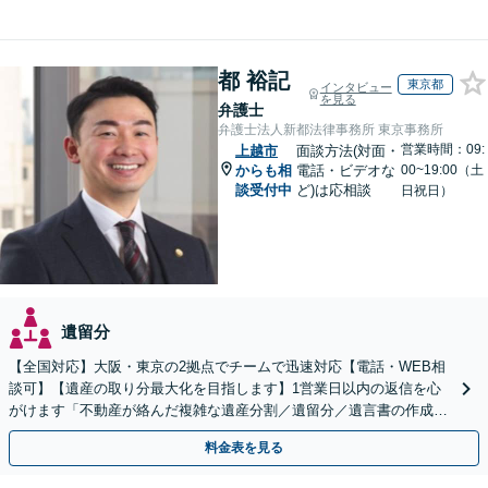
都 裕記
東京都
インタビュー
を見る
弁護士
弁護士法人新都法律事務所 東京事務所
営業時間：09:
上越市
面談方法(対面・
からも相
電話・ビデオな
00~19:00（土
談受付中
ど)は応相談
日祝日）
遺留分
【全国対応】大阪・東京の2拠点でチームで迅速対応【電話・WEB相
談可】【遺産の取り分最大化を目指します】1営業日以内の返信を心
がけます「不動産が絡んだ複雑な遺産分割／遺留分／遺言書の作成・
執行／事業承継など、お任せください」【休日相談あり】
料金表を見る