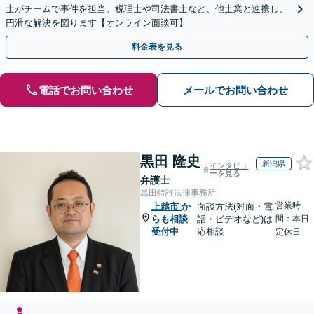
士がチームで事件を担当。税理士や司法書士など、他士業と連携し、
円滑な解決を図ります【オンライン面談可】
料金表を見る
電話でお問い合わせ
メールでお問い合わせ
黒田 隆史
新潟県
インタビュ
ーを見る
弁護士
黒田特許法律事務所
営業時
上越市
か
面談方法(対面・電
らも相談
話・ビデオなど)は
間：本日
受付中
応相談
定休日