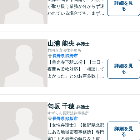
詳細を見
が取り扱う業務か分からず迷
る
われている場合でも、まずは
ご連絡ください。正確な見通
しと解決方針が立てられま
す。
山浦 能央
弁護士
竹内喜宜法律事務所
長野県
長野市
|
【善光寺下駅15分】【土日・
詳細を見
夜間も柔軟対応】「相談して
る
よかった」とのお声多数｜交
通事故・相続・企業法務など
幅広く対応。話しやすい弁護
士が親身にサポートします。
どんな小さなお悩みでも、ま
匂坂 千穂
弁護士
ずはお気軽にご相談くださ
すずらん長野法律事務所
い。【完全個室で相談】
長野県
須坂市
|
【女性弁護士】【長野県北部
詳細を見
にある地域密着事務所】専門
る
家による最善の解決を！依頼