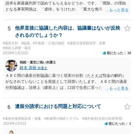
請求を家庭裁判所で認めてもらえるかどうか、です。「廃除」の理由
となる事実関係は、「虐待」をうけたか、「重大な侮辱」を受けた
か、推定相続人たる夫に「その他著しい非行」があったか否かです。
「廃除」は遺言でも可能です（民法８９３条）。 弁護士に具体的な事
情を話して相談して、「廃除」が可能か、実際に法律相談を受けるこ
5
他界直後に協議した内容は、協議書はないが反映
とをお勧めします。
されるのでしょうか？
#遺産分割
#協議
#不動産・土地の相続
#遺留分侵害額請求・放棄
#相続人調査・確定
2018年1月24日
役にたった
10
相続・遺言に強い弁護士
鈴木 崇裕
弁護士
ＡＢＣ間の遺産分割協議に基づく現実の分割（たとえば預金の解約）
がなされていないことを前提として回答いたします。 ＡＢＣ間の遺産
分割協議は，法律上（建前上）は，口頭で合意に至ったものであって
も有効です。 しかし，口頭で合意したことを立証する方法がありませ
ん。 また，不動産の名義を移転するためには，遺産分割協議書への署
名捺印を得る必要があります。 したがって，残念ながら，「ＡＢＣ間
6
遺留分請求における問題と対応について
の遺産分割協議が有効に成立している」という前提に基づく主張は困
難と思われます。 「ＡＢＣ間の遺産分割協議は未了のまま，ＡとＢが
#遺留分侵害額請求・放棄
#家族間の相続トラブル
#成年後見(生前の財産管理)
死亡し，二次相続が発生した」という前提に基づいて協議を進める必
2024年2月5日
役にたった
1
要があります。 もちろん，Ｃの立場としては，ＡＢＣ間の遺産分割協