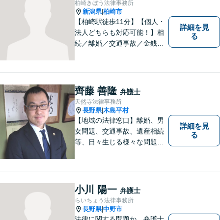
柏崎きぼう法律事務所
新潟県
柏崎市
|
【柏崎駅徒歩11分】【個人・
詳細を見
法人どちらも対応可能！】相
る
続／離婚／交通事故／金銭ト
ラブルなど、お困りごとがあ
ればすぐにご相談ください！
解決方法をわかりやすく説明
し、元の生活に戻っていただ
齊藤 善隆
弁護士
けるよう尽力します。【地域
天然寺法律事務所
の皆様のお力になりたい】
長野県
木島平村
|
【地域の法律窓口】離婚、男
詳細を見
女問題、交通事故、遺産相続
る
等、日々生じる様々な問題に
ついて、相談者の悩みを一緒
に考え、適切な解決を図りま
す。
小川 陽一
弁護士
らいちょう法律事務所
長野県
中野市
|
法律に関する問題か、弁護士