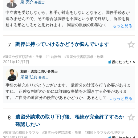
議の内容を前提とした主張をすることが最も有利ですが，ＡＢの相続
泉 亮介
弁護士
人は応じない姿勢を示していることから，実現は困難だと思います。
申立書を受領しながら、相手が対応をしないとなると、調停手続きが
主張としては維持しつつも，現実的な解決方法（遺産分割協議の落と
進みませんので、その場合は調停を不調という形で終結し、訴訟を提
しどころ）としては，譲歩することを甘受しなければならないかもし
起する形となるかと思われます。 同居の親族の影響なく、というのは
れません。
難しいでしょう。ただ、裁判や調停の中では主張等が書面で残るた
め、後からひっくり返すということは難しくなってくるかと思われま
す。 公開相談の場でのご相談については、どうしても限界が出てしま
7
調停に持っていけるかどうか悩んでいます
うため、一度個別にご相談をされることをお勧めいたします。
#遺留分侵害額請求・放棄
#生前贈与
#遺留分侵害額請求・放棄
2021年12月7日
役にたった
5
相続・遺言に強い弁護士
尾畠 弘典
弁護士
事情の補充ありがとうございます。 遺留分の計算を行う必要がありま
すね。 正確な判断のためには詳細な事情をお聞きする必要がありま
す。 ご自身の遺留分の侵害があるかどうか、あるとしてどの程度の金
額となるかを正確に把握されたいのであれば、一度お近くの弁護士に
相談されるのが良いと思います。
8
遺留分請求の取り下げ後、相続が完全終了するか
確認したい
#家族間の相続トラブル
#遺留分侵害額請求・放棄
#相続トラブルの代理交渉
2025年8月7日
役にたった
4