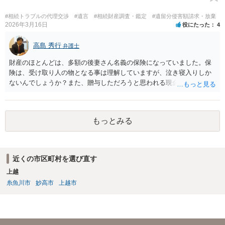
くなりになった場合、相続人となる可能性がありますが、 その場合は
相続放棄されれば問題ありません。 ３） 完全に拒否する方法はないか
#相続トラブルの代理交渉
#遺言
#相続財産調査・鑑定
#遺留分侵害額請求・放棄
もしれませんが、 関わりを持ちたくないとのことでしたら、親族の意
2026年3月16日
役にたった
4
見書にその旨を記載して提出しておけば良いかも知れません。 後見人
としても、関わりを拒否している親族にあえて連絡をしてくる可能性
高島 秀行
弁護士
は低いと考えられます。 以上、ご参考になさってください。
財産のほとんどは、多額の後妻さん名義の保険になっていました。保
険は、受け取り人の物となる事は理解していますが、泣き寝入りしか
ないんでしょうか？また、贈与しただろうと思われる現金の引き出し
も数年ありました。この現金についても泣き寝入りしかないんでしょ
うか？ 保険は原則として受取人のものですが、遺産全体での保険金
の割合が高い場合、掛け金が一括払いで、保険金が掛け金の額と同様
もっとみる
の額の場合などは特別受益として遺留分の対象となる可能性がありま
す。 多額の現金の引き出しは、相手に渡ったかどうか、そのとき父
の判断能力など事情によります。 弁護士に面談で詳しい事情を話し
て相談された方がよいと思います。
近くの市区町村を選び直す
上越
糸魚川市
妙高市
上越市