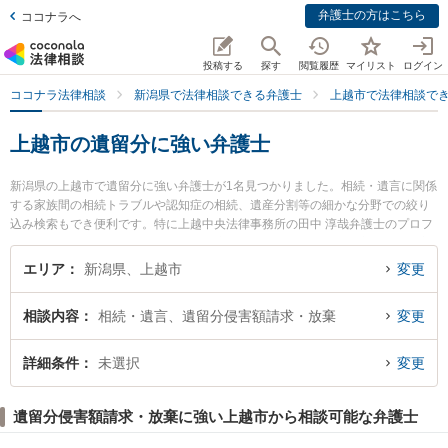
弁護士の方はこちら
ココナラへ
投稿する
探す
閲覧履歴
マイリスト
ログイン
ココナラ法律相談
新潟県で法律相談できる弁護士
上越市で法律相談で
上越市の遺留分に強い弁護士
新潟県の上越市で遺留分に強い弁護士が1名見つかりました。相続・遺言に関係
する家族間の相続トラブルや認知症の相続、遺産分割等の細かな分野での絞り
込み検索もでき便利です。特に上越中央法律事務所の田中 淳哉弁護士のプロフ
ィール情報や弁護士費用、強みなどが注目されています。『上越市で土日や夜
間に発生した遺留分のトラブルを今すぐに弁護士に相談したい』『遺留分のト
エリア
新潟県、上越市
変更
ラブル解決の実績豊富な近くの弁護士を検索したい』『初回相談無料で遺留分
を法律相談できる上越市内の弁護士に相談予約したい』などでお困りの相談者
相談内容
相続・遺言、遺留分侵害額請求・放棄
変更
さんにおすすめです。
詳細条件
未選択
変更
遺留分侵害額請求・放棄に強い上越市から相談可能な弁護士