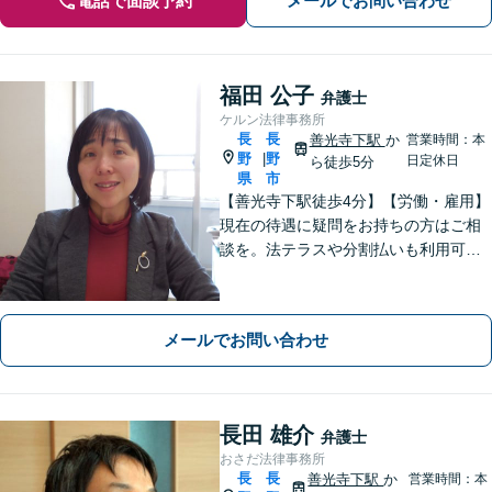
電話で面談予約
メールでお問い合わせ
福田 公子
弁護士
ケルン法律事務所
長
長
善光寺下駅
か
営業時間：本
野
野
|
日定休日
ら徒歩5分
県
市
【善光寺下駅徒歩4分】【労働・雇用】
現在の待遇に疑問をお持ちの方はご相
談を。法テラスや分割払いも利用可
能。【完全個室】【子連れ相談可】
【駐車場あり】
メールでお問い合わせ
長田 雄介
弁護士
おさだ法律事務所
長
長
善光寺下駅
か
営業時間：本