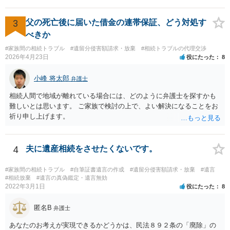
きれば判断能力がなく 無効だったと主張することが可能です。 翌年1
月に携帯が新しくなった母からの第一声は「ここにいたら殺される」
「面会に来てくれ」で、長男に聞くと「面会は出来ない。俺は携帯電
3
父の死亡後に届いた借金の連帯保証、どう対処す
話の使い方を教える為に会っている」「母の話は聞かなくて良い」と
べきか
電話が切れました。その後の電話でも「食事に毒が入っている」「体
#家族間の相続トラブル
#遺留分侵害額請求・放棄
#相続トラブルの代理交渉
にチップが埋められている」等、おかしかったです。 当時の診療記
2026年4月23日
役にたった
8
録、介護認定の資料、介護記録を取得して 弁護士に面談で相談された
方がよいと思います。
小峰 将太郎
弁護士
相続人間で地域が離れている場合には、どのように弁護士を探すかも
難しいとは思います。 ご家族で検討の上で、よい解決になることをお
祈り申し上げます。
4
夫に遺産相続をさせたくないです。
#家族間の相続トラブル
#自筆証書遺言の作成
#遺留分侵害額請求・放棄
#遺言
#相続放棄
#遺言の真偽鑑定・遺言無効
2022年3月1日
役にたった
8
匿名B
弁護士
あなたのお考えが実現できるかどうかは、民法８９２条の「廃除」の