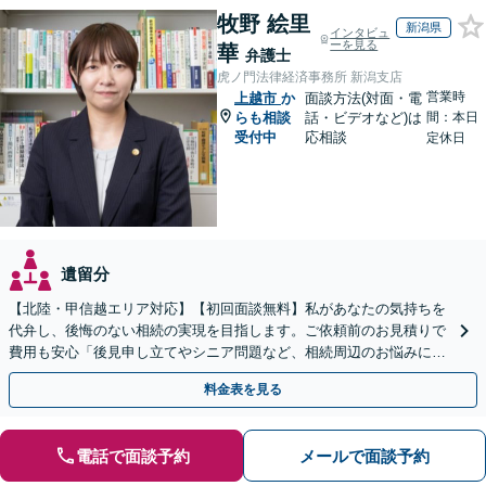
牧野 絵里
新潟県
インタビュ
ーを見る
華
弁護士
虎ノ門法律経済事務所 新潟支店
営業時
上越市
か
面談方法(対面・電
らも相談
話・ビデオなど)は
間：本日
受付中
応相談
定休日
遺留分
【北陸・甲信越エリア対応】【初回面談無料】私があなたの気持ちを
代弁し、後悔のない相続の実現を目指します。ご依頼前のお見積りで
費用も安心「後見申し立てやシニア問題など、相続周辺のお悩みにも
対処可能」【WEB面談対応】
料金表を見る
電話で面談予約
メールで面談予約