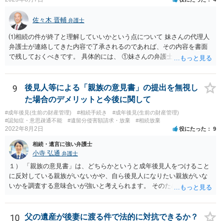
佐々木 晋輔
弁護士
⑴相続の件が終了と理解していいかという点について 妹さんの代理人
弁護士が連絡してきた内容で了承されるのであれば、その内容を書面
で残しておくべきです。 具体的には、 ①妹さんの弁護士に対して、連
絡してきた内容（遺留分請求は取り下げる、唯一執行されていない母
の預金を振り込めば終了など）を記載した合意書等の書面を作成して
もらう。 ②相談者様はその書面の内容をしっかり確認する。納得でき
9
後見人等による「親族の意見書」の提出を無視し
ない部分があれば、説明を求めたり、修正を求める。 なお、相続に
た場合のデメリットと今後に関して
関してお互いに債権債務がないことを確認する旨を記載してもらいま
#成年後見(生前の財産管理)
#相続手続き
#成年後見(生前の財産管理)
しょう。その記載があれば、相続の件は終了となります。 ③合意書等
#認知症・意思疎通不能
#遺留分侵害額請求・放棄
#相続放棄
が納得できる内容になれば、お互いに署名捺印する。 という流れで
2022年8月2日
役にたった
9
す。 合意書等に署名捺印してもいいか不安があるようでしたら、署名
相続・遺言に強い弁護士
捺印する前に、相談者様も別の弁護士に相談して確認してもらうので
小寺 弘通
弁護士
もいいと思います。 ⑵振込先が弁護士宛であることについて 代理人弁
護士の預り口座を振込先とするのはよくあることです。 問題ないと思
１） 「親族の意見書」は、どちらかというと成年後見人をつけること
います。
に反対している親族がいないかや、自ら後見人になりたい親族がいな
いかを調査する意味合いが強いと考えられます。 そのため、ご相談の
ご事情であれば無視してしまっても特に不都合はないと考えられま
す。 ２） 場合によっては、介護や被後見人の財産の処分等に関して、
後見人から相談があることも考えられます。 また、お祖母さんがお亡
10
父の遺産が後妻に渡る件で法的に対抗できるか？