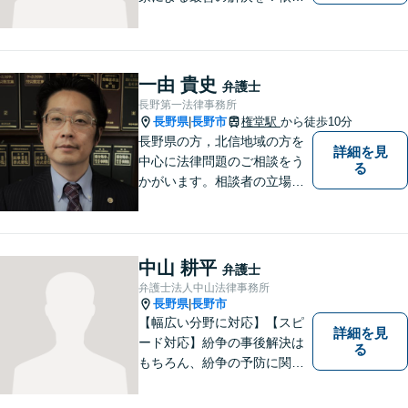
者の笑顔を取り戻すため、迅
速かつ丁寧なリーガルサービ
スをご提供します。
一由 貴史
弁護士
長野第一法律事務所
長野県
長野市
権堂駅
から徒歩10分
|
長野県の方，北信地域の方を
詳細を見
中心に法律問題のご相談をう
る
かがいます。相談者の立場を
尊重し，かつ，客観的なアド
バイスをいたします。
中山 耕平
弁護士
弁護士法人中山法律事務所
長野県
長野市
|
【幅広い分野に対応】【スピ
詳細を見
ード対応】紛争の事後解決は
る
もちろん、紛争の予防に関す
るアドバイスもご提供いたし
ます。そのために、常日頃か