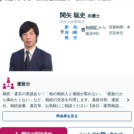
関矢 聡史
弁護士
関矢法律事務所
新
柏
柏崎駅
から
営業時間：本
潟
崎
|
日定休日
徒歩4分
県
市
遺留分
相続・遺言の実績あり！「他の相続人と連絡が取れない」「親族だか
ら揉めたくない」など、相続の交渉を代理します。遺産分割、遺留
分、相続放棄、遺言等、お気軽にご相談ください【休日・夜間相談
可】【柏崎駅4分】【近隣駐車場あり】【弁護士歴10年以上】
料金表を見る