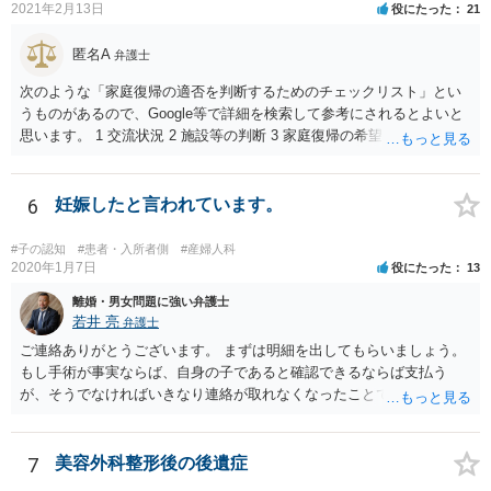
2021年2月13日
役にたった
21
た弁護士にご相談いただき、ご質問ください。 一般的な回答となり恐
縮ですが、使途不明金訴訟の場合には、よくて５分５分というところ
匿名A
弁護士
です。 なお、仮に裁判で勝ったとしても弟さんに資力がないと具体的
な回収をすることはできませんので、弟さんの財産への事前の仮差押
次のような「家庭復帰の適否を判断するためのチェックリスト」とい
え等もきちんと検討してくれる弁護士の方にご相談いただくことをお
うものがあるので、Google等で詳細を検索して参考にされるとよいと
勧めいたします。
思います。 1 交流状況 2 施設等の判断 3 家庭復帰の希望 4 保護者への
思い、愛着 5 健康・発育の状況 6 対人関係、情緒の安定 7 リスク回避
能力 8 引取りの希望 9 虐待の事実を認めていること 10 子どもの立場
に立った見方 11 衝動のコントロール 12 精神的安定 13 養育の知識・
6
妊娠したと言われています。
技術 14 関係機関への援助、関係構築の意思 15 地域、近隣における孤
立、トラブル 16 親族との関係 17 生活基盤の安定 18 子どもの心理的
#子の認知
#患者・入所者側
#産婦人科
居場所 19 地域の受入れ体制 20 地域の支援機能 お母様が別居して引き
2020年1月7日
役にたった
13
取るプランは、児童相談所側からすると、17・18あたりでネガティブ
離婚・男女問題に強い弁護士
に捉えられる可能性がありますので、たとえば、あなた自身が安定し
若井 亮
弁護士
た収入を有し、かつ、親族等の手厚い援助が得られ、お父様の影響を
ご連絡ありがとうございます。 まずは明細を出してもらいましょう。
排除できることを示さないかぎりはなかなか認められないように思わ
もし手術が事実ならば、自身の子であると確認できるならば支払う
れます。 児童相談所の担当者は、中には問題のあるかたもいるかもし
が、そうでなければいきなり連絡が取れなくなったことで不信感もあ
れませんが、基本的には子どもの立場に立って動こうとされているか
るし、自身の子であるか疑問に残る点もあるので、支払えないと回答
たが多いと思いますので、敵対関係ではなく、友好関係を築かれると
してはいかがでしょうか。 代理人となる場合ですが、事務所ごとにま
よいかと存じます。また、敵対関係になると10・11・12・14あたりで
ちまちです。 弊所の場合、交渉をお受けするとなると20万円くらいが
7
美容外科整形後の後遺症
ネガティブな評価を付けられるので、家庭復帰の可能性をどんどん狭
多いかと思います。
めることになってしまいます。