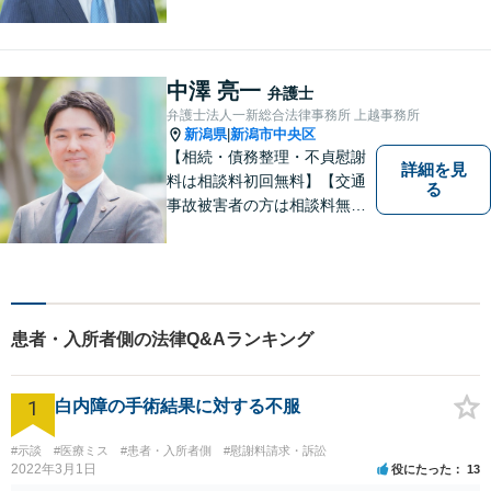
士費用特約利用の場合は除
く）】【相続・債務整理・労
災・不貞慰謝料は相談料初回
無料】
中澤 亮一
弁護士
弁護士法人一新総合法律事務所 上越事務所
新潟県
新潟市中央区
|
【相続・債務整理・不貞慰謝
詳細を見
料は相談料初回無料】【交通
る
事故被害者の方は相談料無料
（弁護士費用特約利用の場合
は除く）】気軽に相談してい
ただける弁護士になりたいと
思っています。
患者・入所者側の法律Q&Aランキング
1
白内障の手術結果に対する不服
#示談
#医療ミス
#患者・入所者側
#慰謝料請求・訴訟
2022年3月1日
役にたった
13