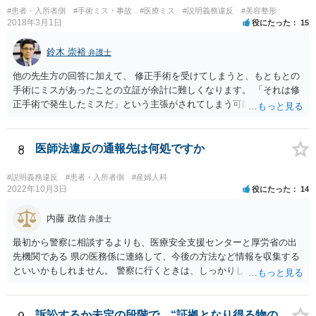
#患者・入所者側
#手術ミス・事故
#医療ミス
#説明義務違反
#美容整形
2018年3月1日
役にたった
15
鈴木 崇裕
弁護士
他の先生方の回答に加えて、 修正手術を受けてしまうと、もともとの
手術にミスがあったことの立証が余計に難しくなります。 「それは修
正手術で発生したミスだ」という主張がされてしまう可能性があるか
らです。 心身の苦痛はあるでしょうけれども、損害賠償請求などをご
検討なさっているのであれば、修正手術を受けるまえに弁護士に相談
して対応を決めることを強くお勧めいたします。
8
医師法違反の通報先は何処ですか
#説明義務違反
#患者・入所者側
#産婦人科
2022年10月3日
役にたった
14
内藤 政信
弁護士
最初から警察に相談するよりも、医療安全支援センターと厚労省の出
先機関である 県の医務係に連絡して、今後の方法など情報を収集する
といいかもしれません。 警察に行くときは、しっかりした被害届ある
いは告発状を作成、持参して、相談に行くといいでしょう。
訴訟するか未定の段階で、“証拠となり得る物の