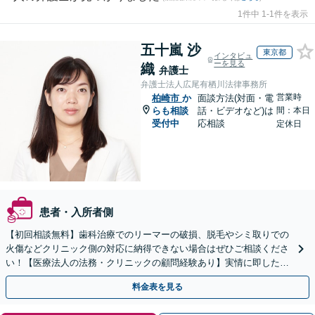
1件中 1-1件を表示
五十嵐 沙
東京都
インタビュ
ーを見る
織
弁護士
弁護士法人広尾有栖川法律事務所
営業時
柏崎市
か
面談方法(対面・電
らも相談
話・ビデオなど)は
間：本日
受付中
応相談
定休日
患者・入所者側
【初回相談無料】歯科治療でのリーマーの破損、脱毛やシミ取りでの
火傷などクリニック側の対応に納得できない場合はぜひご相談くださ
い！【医療法人の法務・クリニックの顧問経験あり】実情に即したア
ドバイスで、納得のできるトラブルの解決を目指します。
料金表を見る