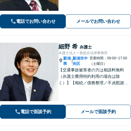
ことも可能です。ご依頼者さまのお悩
みが解決できるよう尽力いたします。
まずはお気軽にご相談ください【休
電話でお問い合わせ
メールでお問い合わせ
日・夜間相談可】
細野 希
弁護士
弁護士法人一新総合法律事務所
新潟
新潟市中
営業時間：09:00~17:00
|
県
央区
（土曜日）
【交通事故被害者の方は相談料無料
（弁護士費用特約利用の場合は除
く）】【相続／債務整理／不貞慰謝料
請求／労災は初回相談無料！】【労
働・雇用／労働災害は事故直後からサ
ポート！】あなたのお話を丁寧に聞
き、気持ちに寄り添いながら法的サポ
電話で面談予約
メールで面談予約
ートをいたします。