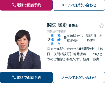
電話で面談予約
メールでお問い合わせ
関矢 聡史
弁護士
関矢法律事務所
新
柏
柏崎駅
から
営業時間：本
潟
崎
|
日定休日
徒歩4分
県
市
◎メール問い合わせ24時間受付中【休
日・夜間相談可】地元密着！一つひと
つのご相談が特別です。親身・誠実な
対応を心がけております。離婚、相
続、刑事事件など、幅広い分野に対
応。まずはご相談ください【柏崎駅4分
電話で面談予約
メールでお問い合わせ
｜近隣駐車場あり｜弁護士歴10年以
上】