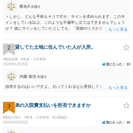
匿名A
弁護士
＞しかし、どんな手術もそうですが、サインを求められます。このサ
インをしている以上、このような不服申し立てはできませんでしょう
か？ 仮にサインをしていたとしても、「医師のミスが原因で老眼がひ
どくなったといえるような場合」や「白内障の手術の合併症として老
眼が悪化することがあるにもかかわらず、全く説明されなかったよう
な場合」には、請求することは可能です。
2
貸してた土地に住んでいた人が入所。
#相続放棄
#患者・入所者側
2020年1月19日
役にたった
13
内藤 政信
弁護士
請求するのはいいですよ。 払ってくれるなら受領してもいいですよ。
3
弟の入院費支払いを拒否できますか
#督促の停止
#患者・入所者側
#介護施設
2022年9月20日
役にたった
15