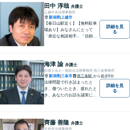
田中 淳哉
弁護士
上越中央法律事務所
新潟県
上越市
|
【春日山駅近く】【無料駐車
詳細を見
場あり】みなさんにとって
る
「身近な相談相手」「信頼で
きるパートナー」になりま
す。【地域に根ざした弁護
士】相談にいらっしゃるお一
人お一人の不安や悩みをしっ
海津 諭
弁護士
かり受け止め、丁寧な対応を
弁護士法人一新総合法律事務所 燕三条事務所
心がけます。お気軽にご相談
新潟県
三条市
燕三条駅
から徒歩5分
|
ください。
法律問題で行き詰まったと
詳細を見
き、傷ついたとき、疲れたと
る
き、あなたのお話を誠実にお
聞きします【相続・債務整
理・不貞慰謝料は相談料初回
無料】【土曜相談可】
齊藤 善隆
弁護士
天然寺法律事務所