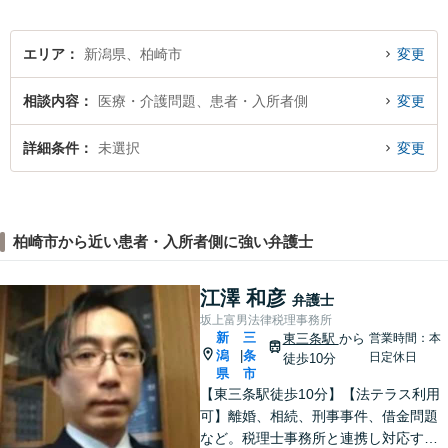
エリア
新潟県、柏崎市
変更
相談内容
医療・介護問題、患者・入所者側
変更
詳細条件
未選択
変更
柏崎市から近い患者・入所者側に強い弁護士
江澤 和彦
弁護士
坂上富男法律税理事務所
新
三
東三条駅
から
営業時間：本
潟
条
|
日定休日
徒歩10分
県
市
【東三条駅徒歩10分】【法テラス利用
可】離婚、相続、刑事事件、借金問題
など。税理士事務所と連携し対応する