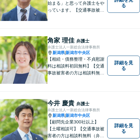
始まる」と思って弁護士をや
る
っています。【交通事故被害
者の方は相談料無料（弁護士
費用特約利用の場合は除
く）】【相続・債務整理・労
災・不貞慰謝料は相談料初回
角家 理佳
弁護士
無料】【顧問先企業300社以
弁護士法人一新総合法律事務所
上】
新潟県
新潟市中央区
|
【相続・債務整理・不貞慰謝
詳細を見
料は相談料初回無料】【交通
る
事故被害者の方は相談料無料
（弁護士費用特約利用の場合
は除く）】【土曜相談可】
「しんなら強い」弁護士にな
るため日々研鑽を積んでいま
今井 慶貴
弁護士
す
弁護士法人一新総合法律事務所
新潟県
新潟市中央区
|
【顧問先企業300社以上】
詳細を見
【土曜相談可】【交通事故被
る
害者の方は相談料無料（弁護