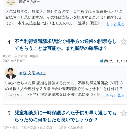
匿名A
弁護士
＞弟は無年金、無収入、無貯金なので、１年程度は入院費を代わりに
支払おうと思いますが、その後は支払いを拒否することは可能でしょ
うか。 本来支払義務はありませんので、（連帯）保証人などにならな
ければ、支払いを拒絶することは可能です。
4
不当利得返還請求訴訟で相手方の通帳の開示をし
てもらうことは可能か。また勝訴の確率は？
#患者・入所者側
#協議
2021年5月8日
役にたった
11
有森 文昭
弁護士
いぬいぬちゃん様 証拠を補強するために、不当利得返還訴訟で相手方
の通帳の入金履歴を２３条照会や調査嘱託で開示させることは可能で
しょうか。 ⇒不当利得返還請求又は不法行為に基づく損害賠償請求の
いずれかになるものと思いますが、その裁判手続きの中で、調査嘱託
等を行うことは十分考えられます。もっとも、網羅的な探索的調査と
なることを裁判所は忌避しますので、具体的な期間等を特定して行う
5
児童相談所に一時保護された子供を早く返しても
必要があります。 不正引き出しと入金の金額と日付がすべて一致して
らうために何をしたら良いでしょうか？
いた場合勝訴の確率はどのくらいでしょうか。 ⇒誠に恐縮ですが、勝
#DV・暴力
#親子交流（面会交流）
#患者・入所者側
訴の確率をこの場でお伝えすることはできませんので、個別に依頼し