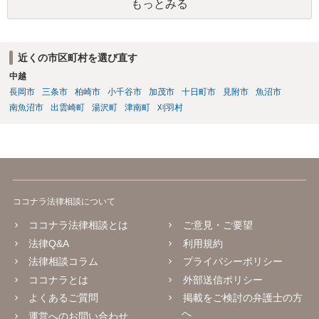
もっとみる
対応が必要になってくるかと存じます。
近くの市区町村を選び直す
中越
長岡市
三条市
柏崎市
小千谷市
加茂市
十日町市
見附市
魚沼市
南魚沼市
出雲崎町
湯沢町
津南町
刈羽村
ココナラ法律相談について
ココナラ法律相談とは
ご意見・ご要望
法律Q&A
利用規約
法律相談コラム
プライバシーポリシー
ココナラとは
外部送信ポリシー
よくあるご質問
掲載をご検討の弁護士の方
へ
運営へのお問い合わせ