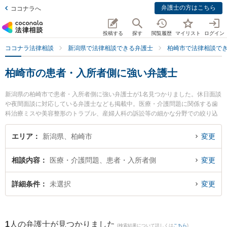
弁護士の方はこちら
ココナラへ
投稿する
探す
閲覧履歴
マイリスト
ログイン
ココナラ法律相談
新潟県で法律相談できる弁護士
柏崎市で法律相談で
柏崎市の患者・入所者側に強い弁護士
新潟県の柏崎市で患者・入所者側に強い弁護士が1名見つかりました。休日面談
や夜間面談に対応している弁護士なども掲載中。医療・介護問題に関係する歯
科治療ミスや美容整形のトラブル、産婦人科の訴訟等の細かな分野での絞り込
み検索もでき便利です。特に関矢法律事務所の関矢 聡史弁護士のプロフィール
情報や弁護士費用、強みなどが注目されています。『柏崎市で土日や夜間に発
エリア
新潟県、柏崎市
変更
生した患者・入所者側のトラブルを今すぐに弁護士に相談したい』『患者・入
所者側のトラブル解決の実績豊富な近くの弁護士を検索したい』『初回相談無
相談内容
医療・介護問題、患者・入所者側
変更
料で患者・入所者側を法律相談できる柏崎市内の弁護士に相談予約したい』な
どでお困りの相談者さんにおすすめです。
詳細条件
未選択
変更
1
人の弁護士が見つかりました
(検索結果について詳しくは
こちら
)