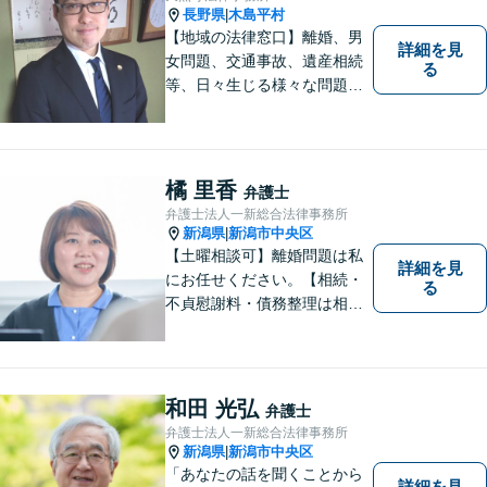
長野県
木島平村
|
【地域の法律窓口】離婚、男
詳細を見
女問題、交通事故、遺産相続
る
等、日々生じる様々な問題に
ついて、相談者の悩みを一緒
に考え、適切な解決を図りま
す。
橘 里香
弁護士
弁護士法人一新総合法律事務所
新潟県
新潟市中央区
|
【土曜相談可】離婚問題は私
詳細を見
にお任せください。【相続・
る
不貞慰謝料・債務整理は相談
料初回無料】【交通事故被害
者の方は相談料無料（弁護士
費用特約利用の場合は除
く）】
和田 光弘
弁護士
弁護士法人一新総合法律事務所
新潟県
新潟市中央区
|
「あなたの話を聞くことから
詳細を見