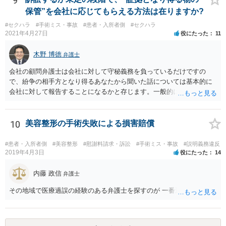
9
保管”を会社に応じてもらえる方法は在りますか?
#セクハラ
#手術ミス・事故
#患者・入所者側
#セクハラ
2021年4月27日
役にたった
11
木野 博徳
弁護士
会社の顧問弁護士は会社に対して守秘義務を負っているだけですの
で、紛争の相手方となり得るあなたから聞いた話については基本的に
会社に対して報告することになるかと存じます。一般的に弁護士かぎ
りの話にしてほしいという相手方の要望を受け容れることは状況によ
ってはあるかもしれませんが、相手方に誤解を与える可能性があり、
利益相反の問題が生じうるのでそういった要請は拒絶する場合が大半
10
美容整形の手術失敗による損害賠償
でしょうし、とりわけ今回の状況において弁護士かぎりの話にしてほ
しいという要望を受け容れる弁護士はほとんどいないと思います。 会
#患者・入所者側
#美容整形
#慰謝料請求・訴訟
#手術ミス・事故
#説明義務違反
社内の部署に相談した場合についても通常は会社内で情報共有が図ら
2019年4月3日
役にたった
14
れるでしょうから、結局のところ、関係資料等をまとめて一度弁護士
に相談した上で、事案の見通し等を示してもらい、訴訟するかどうか
内藤 政信
弁護士
を早急に決断された方が良いかと存じます。訴訟提起を選択される場
その地域で医療過誤の経験のある弁護士を探すのが 一番近道だね。
合は、通常、会社が隠蔽のため過去の記録を廃棄すること等を防ぐた
め、弁護士と相談の上、訴え提起前の証拠保全の要否等を検討するこ
とになります。 いずれにせよ、あなたの動きを悟られた場合、少なく
とも一般論としては会社が隠蔽工作を行う可能性があるため、慎重な