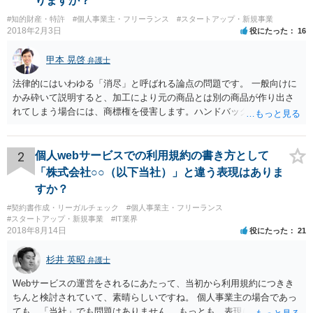
りますか？
#知的財産・特許
#個人事業主・フリーランス
#スタートアップ・新規事業
2018年2月3日
役にたった
16
甲本 晃啓
弁護士
法律的にはいわゆる「消尽」と呼ばれる論点の問題です。 一般向けに
かみ砕いて説明すると、加工により元の商品とは別の商品が作り出さ
れてしまう場合には、商標権を侵害します。ハンドバッグをポーチに
リメイクするなどの場合です。他方で、単なる性能や品質を維持する
ための加工（一般にいう修理）は、商標権を侵害しません。 商標権者
は、その商品を売ったときに対価を回収しているので、商標権は用い
2
個人webサービスでの利用規約の書き方として
尽くされている（用尽、消尽といいます。）と解釈されます。他方
「株式会社○○（以下当社）」と違う表現はありま
で、商標権者の預かり知らないところで、販売した商品から別の商品
すか？
（コピー品やリメイク品）が作りだされてしまうと、その商品が仮に
#契約書作成・リーガルチェック
#個人事業主・フリーランス
酷い品質であれば、商標権者のブランドイメージが傷ついてしまいま
#スタートアップ・新規事業
#IT業界
すし、その証商標権者にクレームが来てしまいますので、商標権を侵
2018年8月14日
役にたった
21
害します。その商品が流通すれば商標権（ロゴマーク等）に対する一
般消費者の信頼も害することになります。また、本来商標権者に入る
杉井 英昭
弁護士
べき利益が入らないことになります。 修理だけではそのような問題は
生じません。
Webサービスの運営をされるにあたって、当初から利用規約につきき
ちんと検討されていて、素晴らしいですね。 個人事業主の場合であっ
ても、「当社」でも問題はありません。 もっとも、表現に違和感があ