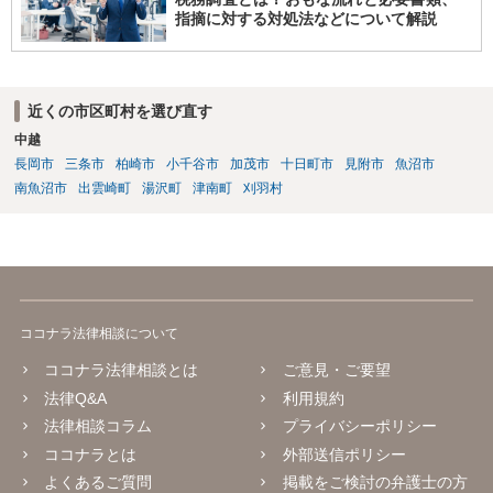
指摘に対する対処法などについて解説
近くの市区町村を選び直す
中越
長岡市
三条市
柏崎市
小千谷市
加茂市
十日町市
見附市
魚沼市
南魚沼市
出雲崎町
湯沢町
津南町
刈羽村
ココナラ法律相談について
ココナラ法律相談とは
ご意見・ご要望
法律Q&A
利用規約
法律相談コラム
プライバシーポリシー
ココナラとは
外部送信ポリシー
よくあるご質問
掲載をご検討の弁護士の方