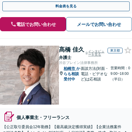
す。【初回相談無料】【休日・夜間相談可】
料金表を見る
電話でお問い合わせ
メールでお問い合わせ
髙橋 佳久
東京都
インタビュ
ーを見る
弁護士
渋谷ブレイン法律事務所
営業時間：0
柏崎市
か
面談方法(対面・
らも相談
電話・ビデオな
9:00~18:00
受付中
ど)は応相談
（平日）
個人事業主・フリーランス
【公正取引委員会12年勤務】【最高裁決定獲得実績】【企業法務案件