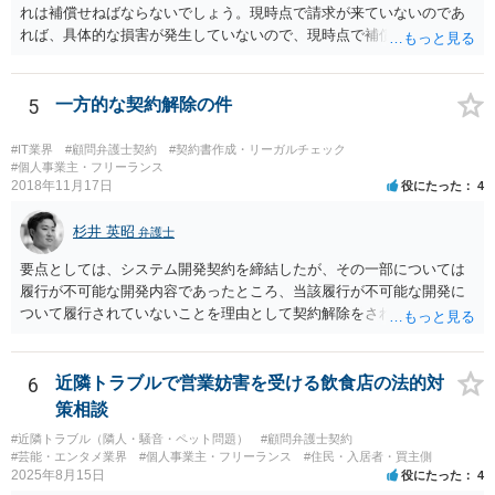
れは補償せねばならないでしょう。現時点で請求が来ていないのであ
れば、具体的な損害が発生していないので、現時点で補償の必要はあ
りません。 なお、補償の問題が生じたときは、貴社がクライアントに
補償し、その補償分を損害として外注先に賠償請求することになるで
しょう。
5
一方的な契約解除の件
#IT業界
#顧問弁護士契約
#契約書作成・リーガルチェック
#個人事業主・フリーランス
2018年11月17日
役にたった
4
杉井 英昭
弁護士
要点としては、システム開発契約を締結したが、その一部については
履行が不可能な開発内容であったところ、当該履行が不可能な開発に
ついて履行されていないことを理由として契約解除をされた。そこ
で、既に開発を完了したものについての請負代金を請求できるか、と
いうご質問であると理解しました。 まず、「物理的にできない開発で
一方的に契約不履行のように伝えられ」とのことですが、「物理的に
6
近隣トラブルで営業妨害を受ける飲食店の法的対
できない」と真に言えるのかどうか、なぜ「物理的にできない開発」
策相談
を請け負うことになったのかが問題です。 もし、「物理的にできな
#近隣トラブル（隣人・騒音・ペット問題）
#顧問弁護士契約
い」という意味が、単に「契約に記載された納期では間に合わない」
#芸能・エンタメ業界
#個人事業主・フリーランス
#住民・入居者・買主側
ということであれば、それは単純に履行遅滞を理由とする債務不履行
2025年8月15日
役にたった
4
ですから、契約解除は有効です。 「物理的にできない」が、そもそも