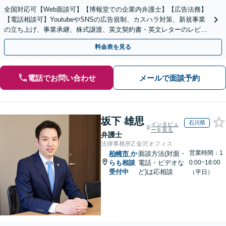
全国対応可【Web面談可】【博報堂での企業内弁護士】【広告法務】
【電話相談可】YoutubeやSNSの広告規制、カスハラ対策、新規事業
の立ち上げ、事業承継、株式譲渡、英文契約書・英文レターのレビュ
ー・ドラフトなどに対応。
料金表を見る
電話でお問い合わせ
メールで面談予約
坂下 雄思
石川県
インタビュ
ーを見る
弁護士
法律事務所Z 金沢オフィス
営業時間：1
柏崎市
か
面談方法(対面・
らも相談
電話・ビデオな
0:00~18:00
受付中
ど)は応相談
（平日）