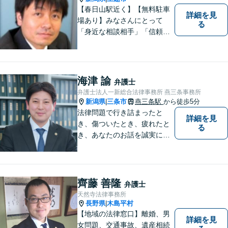
【春日山駅近く】【無料駐車
詳細を見
場あり】みなさんにとって
る
「身近な相談相手」「信頼で
きるパートナー」になりま
す。【地域に根ざした弁護
士】相談にいらっしゃるお一
人お一人の不安や悩みをしっ
海津 諭
弁護士
かり受け止め、丁寧な対応を
弁護士法人一新総合法律事務所 燕三条事務所
心がけます。お気軽にご相談
新潟県
三条市
燕三条駅
から徒歩5分
|
ください。
法律問題で行き詰まったと
詳細を見
き、傷ついたとき、疲れたと
る
き、あなたのお話を誠実にお
聞きします【相続・債務整
理・不貞慰謝料は相談料初回
無料】【土曜相談可】
齊藤 善隆
弁護士
天然寺法律事務所
長野県
木島平村
|
【地域の法律窓口】離婚、男
詳細を見
女問題、交通事故、遺産相続