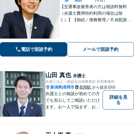
県
央区
（平日）
【交通事故被害者の方は相談料無料
（弁護士費用特約利用の場合は除
く）】【相続／債務整理／不貞慰謝料
請求／労災は初回相談無料！】【労
働・雇用／労働災害は事故直後からサ
ポート！】あなたのお話を丁寧に聞
き、気持ちに寄り添いながら法的サポ
電話で面談予約
メールで面談予約
ートをいたします。
山田 真也
弁護士
弁護士法人一新総合法律事務所 長岡事務所
新潟県
長岡市
長岡駅
から徒歩10分
|
弁護士との相談が初めての方
詳細を見
でも安心してご相談いただけ
る
ます。お一人で悩まず、お気
軽にご相談ください。【土曜
相談可】【相続・債務整理・
不貞慰謝料は相談料初回無
料】【交通事故被害者の方は