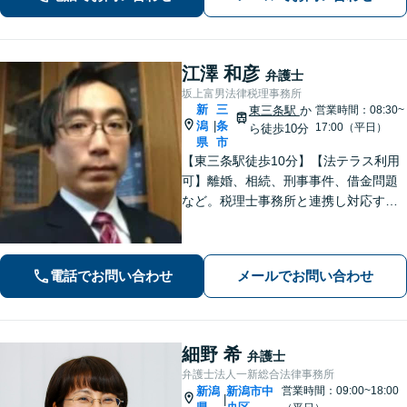
に努めますので、お気軽にご相談くだ
さい。
江澤 和彦
弁護士
坂上富男法律税理事務所
新
三
東三条駅
か
営業時間：08:30~
潟
条
|
17:00（平日）
ら徒歩10分
県
市
【東三条駅徒歩10分】【法テラス利用
可】離婚、相続、刑事事件、借金問題
など。税理士事務所と連携し対応する
ことも可能です。ご依頼者さまのお悩
みが解決できるよう尽力いたします。
まずはお気軽にご相談ください【休
電話でお問い合わせ
メールでお問い合わせ
日・夜間相談可】
細野 希
弁護士
弁護士法人一新総合法律事務所
新潟
新潟市中
営業時間：09:00~18:00
|