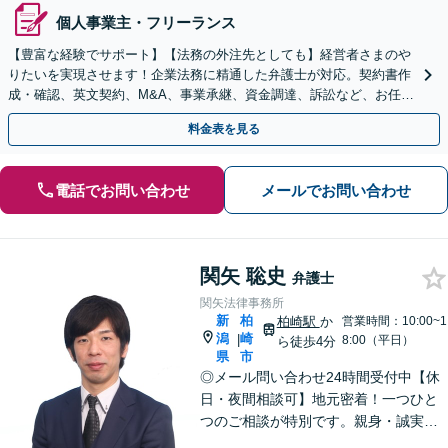
個人事業主・フリーランス
【豊富な経験でサポート】【法務の外注先としても】経営者さまのや
りたいを実現させます！企業法務に精通した弁護士が対応。契約書作
成・確認、英文契約、M&A、事業承継、資金調達、訴訟など、お任せ
ください【複数の顧問契約プランあり】【英語対応】
料金表を見る
電話でお問い合わせ
メールでお問い合わせ
関矢 聡史
弁護士
関矢法律事務所
新
柏
柏崎駅
か
営業時間：10:00~1
潟
崎
|
8:00（平日）
ら徒歩4分
県
市
◎メール問い合わせ24時間受付中【休
日・夜間相談可】地元密着！一つひと
つのご相談が特別です。親身・誠実な
対応を心がけております。離婚、相