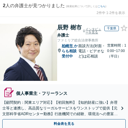
2
人の弁護士が見つかりました
(検索結果について詳しくは
こちら
)
2件中 1-2件を表示
辰野 樹市
千葉県
インタビュ
ーを見る
弁護士
ファミリア総合法律事務所
営業時間：1
柏崎市
か
面談方法(対面・
らも相談
電話・ビデオな
0:00~17:00
受付中
ど)は応相談
（平日）
個人事業主・フリーランス
【顧問契約：関東エリア対応】【初回無料】【知的財産に強い】弁理
士等と連携し、高品質なリーガルサービスをワンストップで提供【元
文部科学省ADRセンター勤務】行政機関での経験、環境法への豊富な
知識を活かし、事業者さまの抱える問題を解決へ導きます
料金表を見る