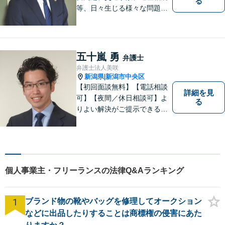
る
等、日々生じる様々な問題に
ついて、相談者の悩みを一緒
に考え、適切な解決を図りま
す。
五十嵐 勇
弁護士
弁護士法人美咲
新潟県
新潟市中央区
|
【初回面談無料】【電話相談
詳細を見
可】【夜間／休日相談可】よ
る
りよい解決がご提示できるよ
う、全力でサポートさせてい
ただきます。お困りの方は、
お気軽にご相談ください。
個人事業主・フリーランスの法律Q&Aランキング
1
ブランド物の靴やバッグを修理してオークション
などに出品したりすることは商標権の侵害にあた