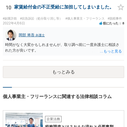
10
家賃給付金の不正受給に加担してしまいました。
#副業詐欺
#抗告訴訟（処分取り消し等）
#個人事業主・フリーランス
#脱税事件
2022年4月6日
役にたった
8
岡部 将吾
弁護士
時間がなく大変かもしれませんが、取り調べ前に一度弁護士に相談さ
れた方が良いです。
もっとみる
個人事業主・フリーランスに関連する法律相談コラム
企業法務
税務調査とは？おもな流れと必要書類、