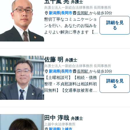
五十嵐 亮
弁護士
相談料無料（弁護士費用特約
弁護士法人一新総合法律事務所 長岡事務所
利用の場合は除く）】
新潟県
長岡市
長岡駅
から徒歩10分
|
懇切丁寧なコミュニケーショ
詳細を見
ンを行い、あなたのお悩みを
る
よりよい解決に導きます 【交
通事故被害者の方は相談料無
料（弁護士費用特約利用の場
合は除く）】【相続・債務整
理・労災・不貞慰謝料は相談
佐藤 明
弁護士
料初回無料】【土曜相談可】
弁護士法人一新総合法律事務所 長岡事務所
新潟県
長岡市
長岡駅
から徒歩10分
|
【土曜相談可】【相続・債務
詳細を見
整理・不貞慰謝料は相談料初
る
回無料】【交通事故被害者の
方は相談料無料（弁護士費用
特約利用の場合は除く）】依
頼者の話によく耳を傾け、全
体を把握し、真の利益を追及
田中 淳哉
弁護士
します
上越中央法律事務所
新潟県
上越市
|