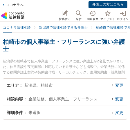
弁護士の方はこちら
ココナラへ
投稿する
探す
閲覧履歴
マイリスト
ログイン
ココナラ法律相談
新潟県で法律相談できる弁護士
柏崎市で法律相談で
柏崎市の個人事業主・フリーランスに強い弁護
士
新潟県の柏崎市で個人事業主・フリーランスに強い弁護士が2名見つかりまし
た。休日面談や夜間面談に対応している弁護士なども掲載中。企業法務に関係
する顧問弁護士契約や契約書作成・リーガルチェック、雇用契約書・就業規則
作成等の細かな分野での絞り込み検索もでき便利です。特に関矢法律事務所の
関矢 聡史弁護士や柏崎きぼう法律事務所の田才 淳一弁護士のプロフィール情報
エリア
新潟県、柏崎市
変更
や弁護士費用、強みなどが注目されています。『柏崎市で土日や夜間に発生し
た個人事業主・フリーランスのトラブルを今すぐに弁護士に相談したい』『個
相談内容
企業法務、個人事業主・フリーランス
変更
人事業主・フリーランスのトラブル解決の実績豊富な近くの弁護士を検索した
い』『初回相談無料で個人事業主・フリーランスを法律相談できる柏崎市内の
弁護士に相談予約したい』などでお困りの相談者さんにおすすめです。
詳細条件
未選択
変更