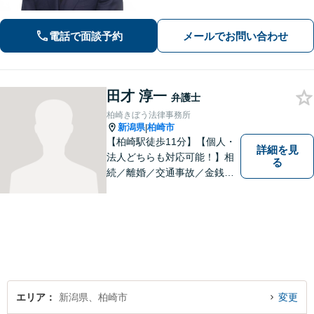
続、刑事事件など、幅広い分野に対
応。まずはご相談ください【柏崎駅4分
電話で面談予約
メールでお問い合わせ
｜近隣駐車場あり｜弁護士歴10年以
上】
田才 淳一
弁護士
柏崎きぼう法律事務所
新潟県
柏崎市
|
【柏崎駅徒歩11分】【個人・
詳細を見
法人どちらも対応可能！】相
る
続／離婚／交通事故／金銭ト
ラブルなど、お困りごとがあ
ればすぐにご相談ください！
解決方法をわかりやすく説明
し、元の生活に戻っていただ
けるよう尽力します。【地域
の皆様のお力になりたい】
エリア
新潟県、柏崎市
変更