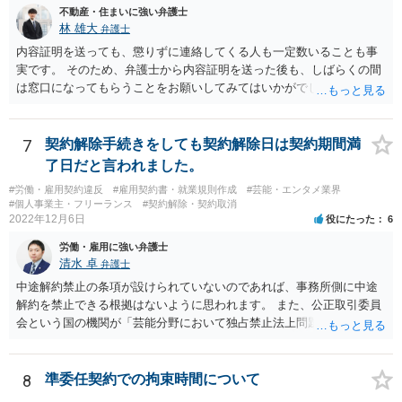
不動産・住まいに強い弁護士
そのような開発は理論的に不可能（例えば、タイムマシンを作るとい
林 雄大
弁護士
う契約等）であれば、契約自体が無効になる可能性があります。 いず
れの場合であっても、結局は、上記の「物理的にできない」部分を除
内容証明を送っても、懲りずに連絡してくる人も一定数いることも事
いた部分は開発完了しているということですから、その部分に相当す
実です。 そのため、弁護士から内容証明を送った後も、しばらくの間
る請負代金は請求できる可能性があります。 ただし、当該開発完了部
は窓口になってもらうことをお願いしてみてはいかがでしょうか。 そ
分だけでどれくらいの価値があるのか、が問題になります。 一般論は
うすれば、もしその方から不当な要求を受けることがあっても、「窓
以上で、より個別的なお話は、詳しい契約内容や開発内容を知る必要
口（弁護士に）言ってください」とだけお伝えし、それ以外には一切
がありますので、正式に弁護士に相談することも検討された方がよい
応じないという姿勢をとることができるため、スタッフの方の負担軽
7
契約解除手続きをしても契約解除日は契約期間満
と思います。
減を図れると思います。 大変な状況かと思いますが、ご参考になりま
了日だと言われました。
したら幸いです。
#労働・雇用契約違反
#雇用契約書・就業規則作成
#芸能・エンタメ業界
#個人事業主・フリーランス
#契約解除・契約取消
2022年12月6日
役にたった
6
労働・雇用に強い弁護士
清水 卓
弁護士
中途解約禁止の条項が設けられていないのであれば、事務所側に中途
解約を禁止できる根拠はないように思われます。 また、公正取引委員
会という国の機関が「芸能分野において独占禁止法上問題となり得る
行為の想定例」として、「所属事務所が，契約終了後は⼀定期間芸能
活動を⾏えない旨の義務を課し，⼜は移籍・独⽴した場合には芸能活
動を妨害する旨⽰唆して，移籍・独⽴を諦めさせること（優越的地位
8
準委任契約での拘束時間について
の濫⽤等）を例示しています。 ライバー事務所にも同様のことが言え