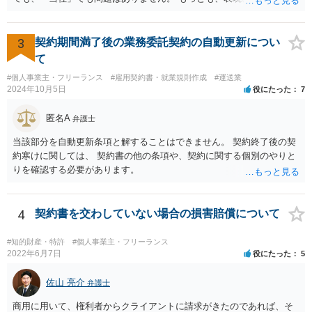
るというのであれば、屋号を使うとよいでしょう。 例えば、田中一郎
さんが「ABCウェブサービス」の屋号で事業を運営する際には、「当
社」の代わりに「ABCウェブサービス」とか「ABCWS」を使う等で
3
契約期間満了後の業務委託契約の自動更新につい
す。
て
#個人事業主・フリーランス
#雇用契約書・就業規則作成
#運送業
2024年10月5日
役にたった
7
匿名A
弁護士
当該部分を自動更新条項と解することはできません。 契約終了後の契
約寒けに関しては、 契約書の他の条項や、契約に関する個別のやりと
りを確認する必要があります。
4
契約書を交わしていない場合の損害賠償について
#知的財産・特許
#個人事業主・フリーランス
2022年6月7日
役にたった
5
佐山 亮介
弁護士
商用に用いて、権利者からクライアントに請求がきたのであれば、そ