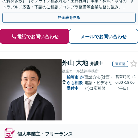
の解決多数】【オンライン相談対応・土日祝可】事業・株式・取引の
トラブル／広告・下請のご相談／コンプラ整備等企業法務に強み。株
式の相続／誹謗中傷対策／不動産問題まで幅広く対応！
料金表を見る
電話でお問い合わせ
メールでお問い合わせ
外山 大地
弁護士
東京都
銀座エール法律事務所
営業時間：1
柏崎市
か
面談方法(対面・
らも相談
電話・ビデオな
0:00~18:00
受付中
ど)は応相談
（平日）
個人事業主・フリーランス