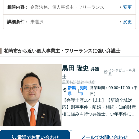
相談内容
企業法務、個人事業主・フリーランス
変更
詳細条件
未選択
変更
柏崎市から近い個人事業主・フリーランスに強い弁護士
黒田 隆史
弁護
インタビューを見
る
士
黒田特許法律事務所
新潟
長岡
営業時間：09:00~17:00（平
|
県
市
日）
【弁護士歴15年以上】【新潟全域対
応】刑事事件・離婚・相続・知的財産
権に強みを持つ弁護士。少年事件にも
積極的に取り組んでいます。LGBTs関
連事件にも精通しております。地域の
みなさまのお力になれるよう問題解決
電話でお問い合わせ
メールでお問い合わせ