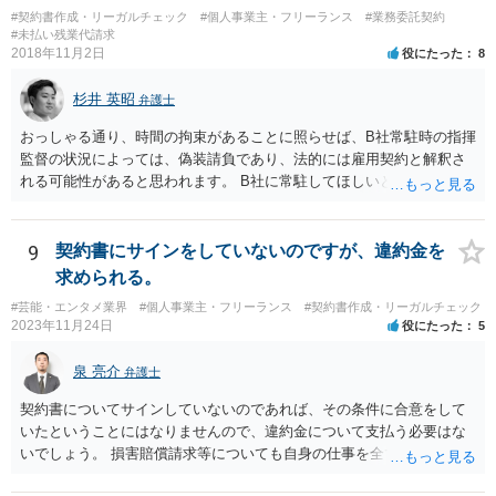
る可能性があり、あなたのケースでも、独占禁止法上問題となり得ま
#契約書作成・リーガルチェック
#個人事業主・フリーランス
#業務委託契約
す。 ただし、「※これら⾏為が実際に独占禁⽌法違反となるかどうか
#未払い残業代請求
2018年11月2日
役にたった
8
は，具体的態様に照らして個別に判断されることとなる。例えば，優
越的地位の濫⽤に関して，不当に不利益を与えるか否かは，課される
杉井 英昭
義務等の内容や期間が⽬的に照らして過⼤であるか，与える不利益の
弁護士
程度，代償措置の有無やその⽔準，あらかじめ⼗分な協議が⾏われた
おっしゃる通り、時間の拘束があることに照らせば、B社常駐時の指揮
か等を考慮の上，個別具体的に判断される」という指摘もなされてい
監督の状況によっては、偽装請負であり、法的には雇用契約と解釈さ
るので、ご事案に応じ、挙げられている事情を具体的に検討して行く
れる可能性があると思われます。 B社に常駐してほしいと先方が求め
必要があります。 なお、退所等で事務所側と揉めるようであれば、弁
る理由がコミュニケーションをしやすいからであるとするのであれ
護士に直接相談・依頼し、事務所側と交渉にあたってもらう方法もあ
ば、折衷的な提案として、「突発的な質問に対応できるように、基本
るかと思います。 （参考）「⼈材分野における公正取引委員会の取
的には１０時〜１９時はできるだけB社にいるよう努力はします。た
9
契約書にサインをしていないのですが、違約金を
組」（令和元年９月２５日 公正取引委員会）６頁 https://www.jftc.g
だ、他の仕事もありますので、必ずその条件を守れるとは限りません
求められる。
o.jp/houdou/kouenkai/190925kondan_file/siryou2.pdf
し、B社常駐時であっても本件以外の仕事もさせてもらうことになりま
#芸能・エンタメ業界
#個人事業主・フリーランス
#契約書作成・リーガルチェック
す。」というものが考えられます。 その提案すら断られるようであれ
2023年11月24日
役にたった
5
ば、ちょっと危険な会社だというシグナルと考えるべきでしょう。
泉 亮介
弁護士
契約書についてサインしていないのであれば、その条件に合意をして
いたということにはなりませんので、違約金について支払う必要はな
いでしょう。 損害賠償請求等についても自身の仕事を全て処理してか
ら辞めるのであれば一般的には負担義務はないかと思われます。