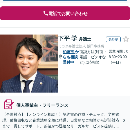
電話でお問い合わせ
下平 学
弁護士
長野県
ミカタ弁護士法人 飯田事務所
営業時間：0
柏崎市
か
面談方法(対面・
らも相談
電話・ビデオな
8:30~23:00
受付中
ど)は応相談
（平日）
個人事業主・フリーランス
【全国対応】【オンライン相談可】契約書の作成・チェック、労務管
理、債権回収など企業法務全般に精通。日常的なご相談から訴訟対応
まで一貫してサポート。的確かつ迅速なリーガルサービスを提供しま