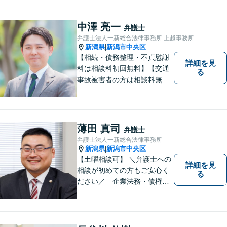
れを実現できるよう、最大限
の努力をいたします。
中澤 亮一
弁護士
弁護士法人一新総合法律事務所 上越事務所
新潟県
新潟市中央区
|
【相続・債務整理・不貞慰謝
詳細を見
料は相談料初回無料】【交通
る
事故被害者の方は相談料無料
（弁護士費用特約利用の場合
は除く）】気軽に相談してい
ただける弁護士になりたいと
思っています。
薄田 真司
弁護士
弁護士法人一新総合法律事務所
新潟県
新潟市中央区
|
【土曜相談可】 ＼弁護士への
詳細を見
相談が初めての方もご安心く
る
ださい／ 企業法務・債権回
収・労働問題などに注力！お
話をじっくりと伺い、誠実に
対応します。【相続・債務整
理・不貞慰謝料は相談料初回