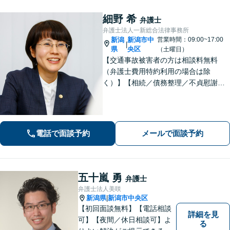
細野 希
弁護士
弁護士法人一新総合法律事務所
新潟
新潟市中
営業時間：09:00~17:00
|
県
央区
（土曜日）
【交通事故被害者の方は相談料無料
（弁護士費用特約利用の場合は除
く）】【相続／債務整理／不貞慰謝料
請求／労災は初回相談無料！】【労
働・雇用／労働災害は事故直後からサ
ポート！】あなたのお話を丁寧に聞
き、気持ちに寄り添いながら法的サポ
電話で面談予約
メールで面談予約
ートをいたします。
五十嵐 勇
弁護士
弁護士法人美咲
新潟県
新潟市中央区
|
【初回面談無料】【電話相談
詳細を見
可】【夜間／休日相談可】よ
る