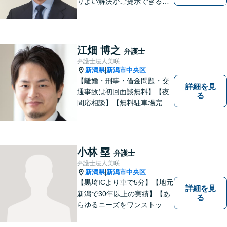
りよい解決がご提示できるよ
う、全力でサポートさせてい
ただきます。お困りの方は、
お気軽にご相談ください。
江畑 博之
弁護士
弁護士法人美咲
新潟県
新潟市中央区
|
【離婚・刑事・借金問題・交
詳細を見
通事故は初回面談無料】【夜
る
間応相談】【無料駐車場完
備】明確かつリーズナブルな
料金をご提案。難しい法律用
語も丁寧に解説いたします。
個人の方も法人の方も、お気
小林 塁
弁護士
軽にご相談ください。
弁護士法人美咲
新潟県
新潟市中央区
|
【黒埼ICより車で5分】【地元
詳細を見
新潟で30年以上の実績】【あ
る
らゆるニーズをワンストップ
でサポート】依頼者の方々の
ご要望をしっかりと聞き、そ