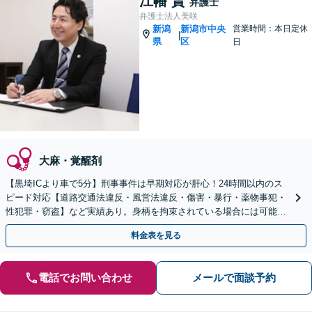
江幡 賢
弁護士
弁護士法人美咲
新潟
新潟市中央
営業時間：本日定休
|
県
区
日
大麻・覚醒剤
【黒埼ICより車で5分】刑事事件は早期対応が肝心！24時間以内のス
ピード対応【道路交通法違反・風営法違反・傷害・暴行・薬物事犯・
性犯罪・窃盗】など実績あり。身柄を拘束されている場合には可能な
限り接見し、丁寧な説明と迅速な対応しています。
料金表を見る
電話でお問い合わせ
メールで面談予約