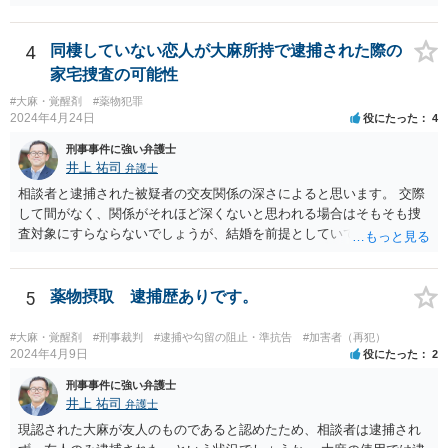
4
同棲していない恋人が大麻所持で逮捕された際の
家宅捜査の可能性
#大麻・覚醒剤
#薬物犯罪
2024年4月24日
役にたった
4
刑事事件に強い弁護士
井上 祐司
弁護士
相談者と逮捕された被疑者の交友関係の深さによると思います。 交際
して間がなく、関係がそれほど深くないと思われる場合はそもそも捜
査対象にすらならないでしょうが、結婚を前提としていて、頻繁にLIN
E等のやり取りをしており、そのやり取りの中に薬物の存在を疑わせる
ものがある、という事情が存在する場合、まずは任意での参考人聴取
が行われ、その結果を受けて捜索差押許可状の発布を検討する、とい
5
薬物摂取 逮捕歴ありです。
う流れになるでしょう。 恋人にあたる方とのやり取り中に薬物の存在
を疑われるやり取りが一切なく、共同所持が疑われる状況にないので
#大麻・覚醒剤
#刑事裁判
#逮捕や勾留の阻止・準抗告
#加害者（再犯）
あれば、心配は特に必要ないかと思われます。
2024年4月9日
役にたった
2
刑事事件に強い弁護士
井上 祐司
弁護士
現認された大麻が友人のものであると認めたため、相談者は逮捕され