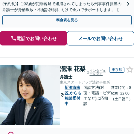
(予約制)】ご家族が犯罪容疑で逮捕されてしまったら刑事事件担当の
弁護士が身柄釈放・不起訴獲得に向けて全力でサポートします。【毎
月100名以上の相談実績】【全国対応】
料金表を見る
電話でお問い合わせ
メールでお問い合わせ
瀧澤 花梨
東京都
インタビュ
ーを見る
弁護士
東京スタートアップ法律事務所
新潟市南
面談方法(対
営業時間：0
区
からも
面・電話・ビデ
6:30~22:00
相談受付
オなど)は応相
（土日祝日）
中
談