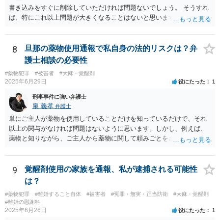
書き込みをすぐに削除していただければ問題ないでしょう。 そうすれ
ば、特にこれ以上問題が大きくなることはないと思いますよ。
8
旦那の薬物使用通報で私自身の法的リスクは？弁
護士相談の必要性
#薬物犯罪
#被害者
#大麻・覚醒剤
2025年6月29日
役にたった
1
刑事事件に強い弁護士
泉 義孝
弁護士
単にご主人が薬物を使用していることだけを知っているだけで、それ
以上の関与がなければ問題はないように思います。しかし、例えば、
薬物と知りながら、ご主人から薬物に関して頼みごとをされてそれに
応じたなどの事情があれば頼み事の内容如何では共犯を疑わる可能性
があると思います。少なくとも警察から参考人として事情聴取は受け
ると思います。 思うということ以上に確定的な回答をすることは難し
9
覚醒剤使用の家族を通報、私が逮捕される可能性
いです。 回答になっているかどうか不明ですが、よろしくお願いいた
は？
します。
#薬物犯罪
#離婚すること自体
#被害者
#冤罪・無実・正当防衛
#大麻・覚醒剤
#離婚の慰謝料
2025年6月26日
役にたった
1