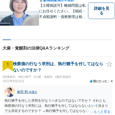
新潟県
新潟市中央区
|
【土曜相談可】離婚問題は私
詳細を見
にお任せください。【相続・
る
不貞慰謝料・債務整理は相談
料初回無料】【交通事故被害
者の方は相談料無料（弁護士
費用特約利用の場合は除
く）】
大麻・覚醒剤の法律Q&Aランキング
1
検察側の行なう求刑は、執行猶予を付してはなら
ないのですか？
#刑事裁判
#執行猶予
#大麻・覚醒剤
#裁判員裁判
2022年8月22日
役にたった
4
倉田 勲
弁護士
執行猶予を付した求刑を行なうべきなのではないですか？ それとも、
検察側の行なう求刑には、執行猶予を付してはならないという決まり
でも存在するのですか？ →執行猶予を付してはならないという決まり