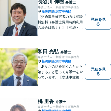
長谷川 伸樹
弁護士
無料】
弁護士法人一新総合法律事務所
新潟県
新潟市中央区
|
【交通事故被害者の方は相談
詳細を見
料無料（弁護士費用特約利用
る
の場合は除く）】【相続・債
務整理・労災・不貞慰謝料は
相談料初回無料】【土曜相談
可】あなたのパートナーとし
てお力になります
和田 光弘
弁護士
弁護士法人一新総合法律事務所
新潟県
新潟市中央区
|
「あなたの話を聞くことから
詳細を見
始まる」と思って弁護士をや
る
っています。【交通事故被害
者の方は相談料無料（弁護士
費用特約利用の場合は除
く）】【相続・債務整理・労
災・不貞慰謝料は相談料初回
橘 里香
弁護士
無料】【顧問先企業300社以
弁護士法人一新総合法律事務所
上】