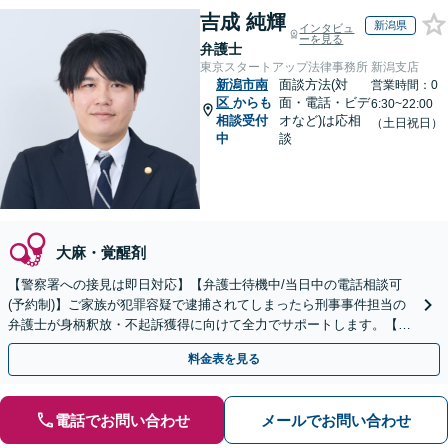
吉成 純輝
新潟県
インタビュ
ーを見る
弁護士
東京スタートアップ法律事務所 新潟支店
新潟市南
面談方法(対
営業時間：0
区
からも
面・電話・ビデ
6:30~22:00
相談受付
オなど)は応相
（土日祝日）
中
談
大麻・覚醒剤
【警察署への接見は即日対応】【弁護士待機中/当日中の電話相談可
(予約制)】ご家族が犯罪容疑で逮捕されてしまったら刑事事件担当の
弁護士が身柄釈放・不起訴獲得に向けて全力でサポートします。【毎
月100名以上の相談実績】【北陸・甲信越エリア対応】
料金表を見る
電話でお問い合わせ
メールでお問い合わせ