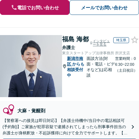
電話でお問い合わせ
メールでお問い合わせ
福島 海都
埼玉県
インタビュ
ーを見る
弁護士
東京スタートアップ法律事務所 所沢支店
新潟市南
面談方法(対
営業時間：0
区
からも
面・電話・ビデ
6:30~22:00
相談受付
オなど)は応相
（土日祝日）
中
談
大麻・覚醒剤
【警察署への接見は即日対応】【弁護士待機中/当日中の電話相談可
(予約制)】ご家族が犯罪容疑で逮捕されてしまったら刑事事件担当の
弁護士が身柄釈放・不起訴獲得に向けて全力でサポートします。【毎