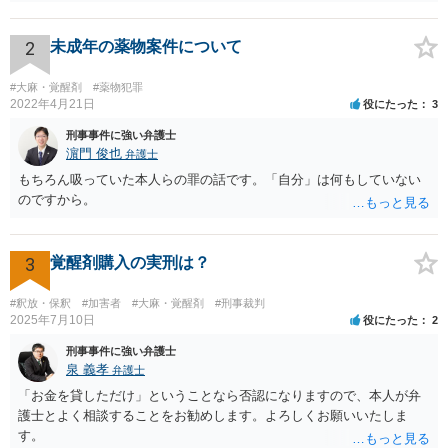
はないはずです。 逆に決まりがない以上検察が行う求刑内容ついては
検察サイドに裁量があります。検察側に裁量がある求刑内容について
どうすべきかをこの場で尋ねられても、弁護人サイドとしてはお答え
2
未成年の薬物案件について
しようがありません。
#大麻・覚醒剤
#薬物犯罪
2022年4月21日
役にたった
3
刑事事件に強い弁護士
濵門 俊也
弁護士
もちろん吸っていた本人らの罪の話です。「自分」は何もしていない
のですから。
3
覚醒剤購入の実刑は？
#釈放・保釈
#加害者
#大麻・覚醒剤
#刑事裁判
2025年7月10日
役にたった
2
刑事事件に強い弁護士
泉 義孝
弁護士
「お金を貸しただけ」ということなら否認になりますので、本人が弁
護士とよく相談することをお勧めします。よろしくお願いいたしま
す。