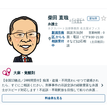
柴田 直哉
愛知県
インタビュ
ーを見る
弁護士
ネクスパート法律事務所 名古屋オフィス
新潟市南
面談方法(対
営業時間：0
区
からも
面・電話・ビデ
9:00~21:00
相談受付
オなど)は応相
（土日祝日）
中
談
大麻・覚醒剤
【全国13拠点／24時間受付】痴漢・盗撮・不同意わいせつで逮捕され
たら、すぐにご相談ください。刑事事件の示談交渉の経験豊富な弁護
士がスピード対応します！不起訴・早期釈放を目指して粘りの弁護活
動を行います。
料金表を見る