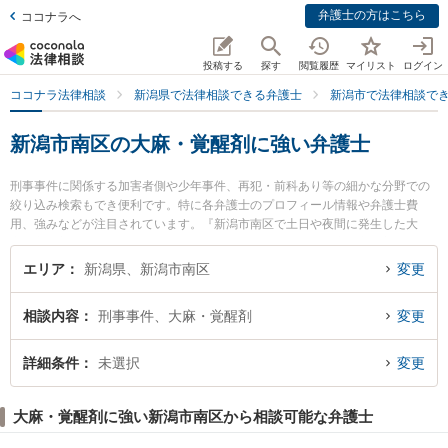
弁護士の方はこちら
ココナラへ
投稿する
探す
閲覧履歴
マイリスト
ログイン
ココナラ法律相談
新潟県で法律相談できる弁護士
新潟市で法律相談で
新潟市南区の大麻・覚醒剤に強い弁護士
刑事事件に関係する加害者側や少年事件、再犯・前科あり等の細かな分野での
絞り込み検索もでき便利です。特に各弁護士のプロフィール情報や弁護士費
用、強みなどが注目されています。『新潟市南区で土日や夜間に発生した大
麻・覚醒剤のトラブルを今すぐに弁護士に相談したい』『大麻・覚醒剤のトラ
ブル解決の実績豊富な近くの弁護士を検索したい』『初回相談無料で大麻・覚
エリア
新潟県、新潟市南区
変更
醒剤を法律相談できる新潟市南区内の弁護士に相談予約したい』などでお困り
の相談者さんにおすすめです。
相談内容
刑事事件、大麻・覚醒剤
変更
詳細条件
未選択
変更
大麻・覚醒剤に強い新潟市南区から相談可能な弁護士