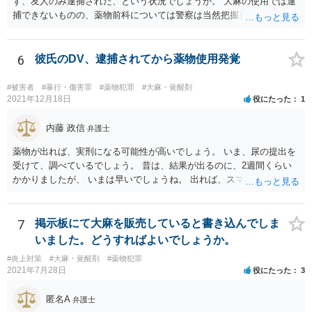
ず、友人のみ逮捕された、という状況でしょうか。 大麻の使用では逮
捕できないものの、薬物前科については警察は当然把握しているた
め、共同所持や譲渡の有無等について、参考人として警察から話を聞
かれることはありるると思います。
6
彼氏のDV、逮捕されてから薬物使用発覚
#被害者
#暴行・傷害罪
#薬物犯罪
#大麻・覚醒剤
2021年12月18日
役にたった
1
内藤 政信
弁護士
薬物が出れば、実刑になる可能性が高いでしょう。 いま、尿の提出を
受けて、調べているでしょう。 昔は、結果が出るのに、2週間くらい
かかりましたが、 いまは早いでしょうね。 出れば、スマホの押収と家
宅捜索ですね。
7
掲示板にて大麻を販売していると書き込んでしま
いました。どうすればよいでしょうか。
#炎上対策
#大麻・覚醒剤
#薬物犯罪
2021年7月28日
役にたった
3
匿名A
弁護士