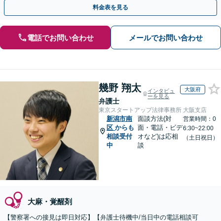
月100名以上の相談実績】【全国対応】
料金表を見る
電話でお問い合わせ
メールでお問い合わせ
幾野 翔太
大阪府
インタビュ
ーを見る
弁護士
東京スタートアップ法律事務所 大阪支店
新潟市南
面談方法(対
営業時間：0
区
からも
面・電話・ビデ
6:30~22:00
相談受付
オなど)は応相
（土日祝日）
中
談
大麻・覚醒剤
【警察署への接見は即日対応】【弁護士待機中/当日中の電話相談可