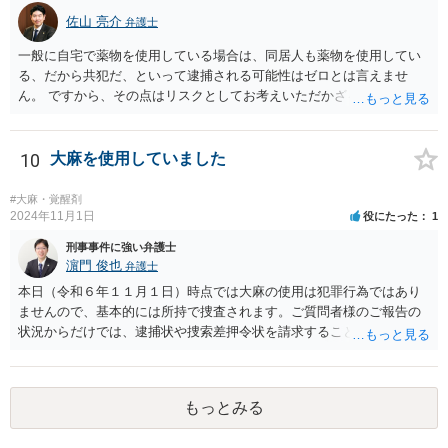
佐山 亮介
弁護士
一般に自宅で薬物を使用している場合は、同居人も薬物を使用してい
る、だから共犯だ、といって逮捕される可能性はゼロとは言えませ
ん。 ですから、その点はリスクとしてお考えいただかざるを得ないと
思います。 離婚を見越し、かつ通報もしたいということであれば、弁
護士の支援はほぼ必須と思っていただいた方が良いと考えます。 弁護
士費用の確保（場合によっては法テラスの利用）、ご主人が逮捕され
10
大麻を使用していました
た後に身を隠すためのシェルターや転居先の確保調整を行い、タイミ
ングを見計らって弁護士同席で警察に相談しに行き、以後はシェルタ
#大麻・覚醒剤
ーに身を隠しながら離婚調停・離婚訴訟を進めていくのが良いと考え
2024年11月1日
役にたった
1
ます。
刑事事件に強い弁護士
濵門 俊也
弁護士
本日（令和６年１１月１日）時点では大麻の使用は犯罪行為ではあり
ませんので、基本的には所持で捜査されます。ご質問者様のご報告の
状況からだけでは、逮捕状や捜索差押令状を請求することは難しいと
思います。
もっとみる