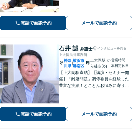
あります。依頼者に寄り添いながら的
確にアドバイスいたします【平日夜
間・土日祝相談可】【上大岡駅直結】
電話で面談予約
メールで面談予約
石井 誠
弁護士
インタビューを見る
上大岡法律事務所
上大岡駅
か
営業時間：
神奈
横浜市
|
川県
港南区
本日定休日
ら徒歩3分
【上大岡駅直結】【講演・セミナー開
催】「離婚問題」調停委員を経験した
豊富な実績！とことんお悩みに寄り添
います！「交通事故」医学的知見・保
険制度の知識を活かしたトータルサポ
ートを実現【完全個室対応／子連れ相
談可】
電話で面談予約
メールで面談予約