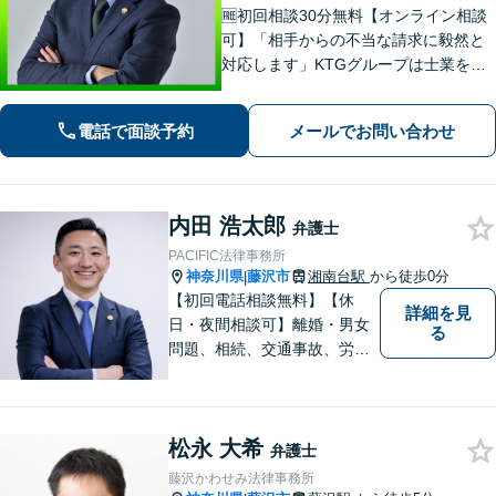
🆓初回相談30分無料【オンライン相談
可】「相手からの不当な請求に毅然と
対応します」KTGグループは士業を中
心とした専門家集団です。ワンストッ
プ対応で迅速な解決を目指します。ま
電話で面談予約
メールでお問い合わせ
ずはお気軽にご相談ください【カード
払い・分割払い可】
内田 浩太郎
弁護士
PACIFIC法律事務所
神奈川県
藤沢市
湘南台駅
から徒歩0分
|
【初回電話相談無料】【休
詳細を見
日・夜間相談可】離婚・男女
る
問題、相続、交通事故、労働
問題、不動産、刑事事件、企
業法務など幅広い分野のご相
談に対応しております。ご相
松永 大希
談者様の想いや立場を丁寧に
弁護士
くみ取り、最善の解決を目指
藤沢かわせみ法律事務所
して参ります。【湘南台駅0