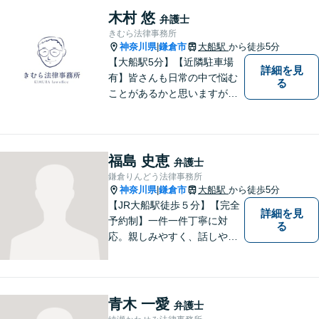
木村 悠
弁護士
きむら法律事務所
神奈川県
鎌倉市
大船駅
から徒歩5分
|
【大船駅5分】【近隣駐車場
詳細を見
有】皆さんも日常の中で悩む
る
ことがあるかと思いますが、
まず誰かに相談してみるとい
うことで解決の糸口が見つか
るかもしれません。地域の
方々により良い法律サービス
福島 史恵
弁護士
を届けていきたいと思いま
鎌倉りんどう法律事務所
す。 ぜひご相談ください。
神奈川県
鎌倉市
大船駅
から徒歩5分
|
【JR大船駅徒歩５分】【完全
詳細を見
予約制】一件一件丁寧に対
る
応。親しみやすく、話しやす
い弁護士であることを心がけ
ています。ご相談予約をご希
望の場合にはまずはお気軽に
お問い合わせください。
青木 一愛
弁護士