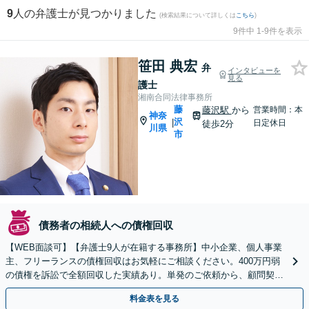
9
人の弁護士が見つかりました
(検索結果について詳しくは
こちら
)
9件中 1-9件を表示
笹田 典宏
弁
インタビューを
見る
護士
湘南合同法律事務所
藤
藤沢駅
から
営業時間：本
神奈
沢
|
日定休日
徒歩2分
川県
市
債務者の相続人への債権回収
【WEB面談可】【弁護士9人が在籍する事務所】中小企業、個人事業
主、フリーランスの債権回収はお気軽にご相談ください。400万円弱
の債権を訴訟で全額回収した実績あり。単発のご依頼から、顧問契約
まで対応しております【藤沢駅2分】
料金表を見る