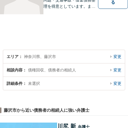
問題・交通事故・借金債務整
る
理を得意としています。ま
た、事業所勤務経験があり、
労働者の立場からのアドバイ
スができます。ぜひ一度ご相
談ください。
エリア
神奈川県、藤沢市
変更
相談内容
債権回収、債務者の相続人
変更
詳細条件
未選択
変更
藤沢市から近い債務者の相続人に強い弁護士
川尻 新
弁護士