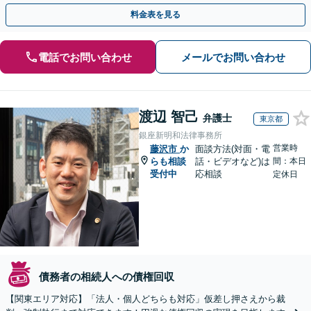
す【休日・夜間相談対応】
料金表を見る
電話でお問い合わせ
メールでお問い合わせ
渡辺 智己
弁護士
東京都
銀座新明和法律事務所
営業時
藤沢市
か
面談方法(対面・電
らも相談
話・ビデオなど)は
間：本日
受付中
応相談
定休日
債務者の相続人への債権回収
【関東エリア対応】「法人・個人どちらも対応」仮差し押さえから裁