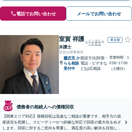
電話でお問い合わせ
メールでお問い合わせ
室賀 祥護
東京都
インタビュ
ーを見る
弁護士
室賀法律事務所
営業時間：1
藤沢市
か
面談方法(対面・
らも相談
電話・ビデオな
0:00~17:00
受付中
ど)は応相談
（土曜日）
債務者の相続人への債権回収
【関東エリア対応】債権回収は迅速なご相談が重要です。相手方の資
産状況を把握し、スピーディーかつ的確な対応で回収の最大化をめざ
します。回収に対するご意向を尊重し、満足度の高い解決を目指しま