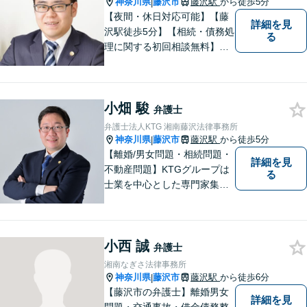
神奈川県
藤沢市
藤沢駅
から徒歩5分
|
分】
【夜間・休日対応可能】【藤
詳細を見
沢駅徒歩5分】【相続・債務処
る
理に関する初回相談無料】お
客様一人一人に最適な解決方
法を一緒に考えます。お気軽
にご相談ください。
小畑 駿
弁護士
弁護士法人KTG 湘南藤沢法律事務所
神奈川県
藤沢市
藤沢駅
から徒歩5分
|
【離婚/男女問題・相続問題・
詳細を見
不動産問題】KTGグループは
る
士業を中心とした専門家集団
です。「困ったことがあればK
TGに相談すれば安心」と思っ
ていただけるような、ワンス
小西 誠
トップサービスを提供してい
弁護士
ます。【WEB相談可】【カー
湘南なぎさ法律事務所
ド払い・分割払い可】
神奈川県
藤沢市
藤沢駅
から徒歩6分
|
【藤沢市の弁護士】離婚男女
詳細を見