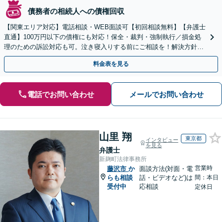
債務者の相続人への債権回収
【関東エリア対応】電話相談・WEB面談可【初回相談無料】【弁護士
直通】100万円以下の債権にも対応！保全・裁判・強制執行／損金処
理のための訴訟対応も可。泣き寝入りする前にご相談を！解決方針は
初回相談時にしっかりお伝え【請求された側にも対応】
料金表を見る
電話でお問い合わせ
メールでお問い合わせ
山里 翔
東京都
インタビュー
を見る
弁護士
新麹町法律事務所
営業時
藤沢市
か
面談方法(対面・電
らも相談
話・ビデオなど)は
間：本日
受付中
応相談
定休日