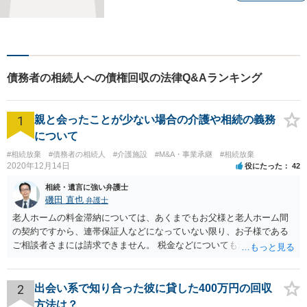
れる」と思っていただけるよ
うな弁護士でいられるように
心がけています。地域密着型
の法律事務所として皆様のお
力になれればと考えておりま
債務者の相続人への債権回収の法律Q&Aランキング
す。
1
親と会ったことが少ない場合の介護や相続の義務
について
#相続放棄
#債務者の相続人
#介護施設
#M&A・事業承継
#相続放棄
2020年12月14日
役にたった
42
相続・遺言に強い弁護士
磯田 直也
弁護士
老人ホームの料金滞納については、あくまでもお父様と老人ホーム間
の契約ですから、連帯保証人などになっていない限り、お子様である
ご相談者さまには請求できません。 税金などについても滞納している
のはお父様ですから、お子様に請求が来ることはありません。 生活保
護受給の際に扶養できないかという連絡が役所から来ますが、できな
い旨回答すればそれまでです。 相続が開始した場合については先述の
2
出会い系で知り合った彼に貸した400万円の回収
通りです。 民法上の扶養義務はご相談者さまがお考えのほど強いもの
方法は？