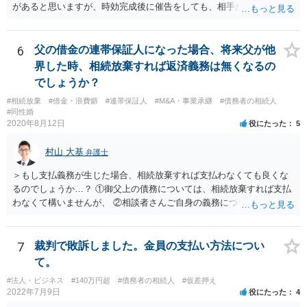
があると思いますが、時効完成後に催告をしても、相手が時効の援用
をすれば、相手は支払わなくてよくなります。
6
父の借金の連帯保証人になった場合、将来父が他
界した時、相続放棄すれば返済義務は無くなるの
でしょうか？
#相続放棄
#借金・浪費癖
#連帯保証人
#M&A・事業承継
#債務者の相続人
#同性婚
2020年8月12日
役にたった
5
村山 大基
弁護士
＞もし支払義務が生じた場合、相続放棄すれば支払わなくても良くな
るのでしょうか…？ ①御父上の債務については、相続放棄すれば支払
わなくて構いませんが、 ②相談者さんご自身の義務については、契約
書そのもの（サインした推定相続人はどんな義務を負うのか）を見て
いないので何とも言えません。 そもそも、何の義務も負わないなら、
印鑑証明まで用意して推定相続人にサインさせる意味もないような気
7
裁判で敗訴しました。金員の支払い方法につい
がします。 もし何らかの義務を相続放棄しても負う内容だと困ります
て。
ので、契約書の文面を持って、弁護士に相談に行かれることをお勧め
#法人・ビジネス
#140万円超
#債務者の相続人
#仮差押え
します。
2022年7月9日
役にたった
4