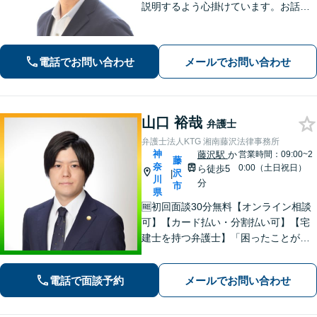
説明するよう心掛けています。お話を
うかがった上で、当該案件に即した事
件の進め方をご提案いたします。「一
般社団法人の代表者を経験した弁護
電話でお問い合わせ
メールでお問い合わせ
士」「AIを活用した効率的な契約書レ
ビュー」
山口 裕哉
弁護士
弁護士法人KTG 湘南藤沢法律事務所
神
藤沢駅
か
営業時間：09:00~2
藤
奈
0:00（土日祝日）
ら徒歩5
沢
|
川
分
市
県
🆓初回面談30分無料【オンライン相談
可】【カード払い・分割払い可】【宅
建士を持つ弁護士】「困ったことがあ
ればKTGに相談すれば安心」と思って
いただけるような、ワンストップサー
電話で面談予約
メールでお問い合わせ
ビスを提供しています。お気軽にご相
談ください。