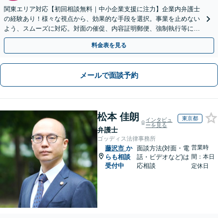
関東エリア対応【初回相談無料｜中小企業支援に注力】企業内弁護士
の経験あり！様々な視点から、効果的な手段を選択。事業を止めない
よう、スムーズに対応。対面の催促、内容証明郵便、強制執行等に精
通。お困りの方はすぐにご相談を【オンライン面談◎】
料金表を見る
メールで面談予約
松本 佳朗
東京都
インタビュ
ーを見る
弁護士
ゴッディス法律事務所
営業時
藤沢市
か
面談方法(対面・電
らも相談
話・ビデオなど)は
間：本日
受付中
応相談
定休日