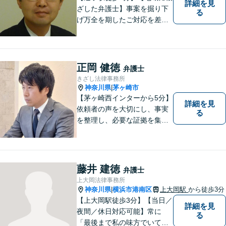
詳細を見
ざした弁護士】事案を掘り下
る
げ万全を期したご対応を差し
上げることがモットーです。
相続問題／離婚問題／不動産
問題／労働問題／交通事故な
ど、幅広く対応可能。【明確
正岡 健徳
弁護士
な料金体系】１件１件ていね
きざし法律事務所
いに対応させて頂きます。ご
神奈川県
茅ヶ崎市
|
連絡ください。
【茅ヶ崎西インターから5分】
詳細を見
依頼者の声を大切にし、事実
る
を整理し、必要な証拠を集め
て、紛争を解決するお手伝い
をします。 どんなご相談にも
親身に対応し、皆さまの少し
でも明るい未来のために尽力
藤井 建徳
弁護士
しますのでご安心ください。
上大岡法律事務所
【駐車場有】
神奈川県
横浜市港南区
上大岡駅
から徒歩3分
|
【上大岡駅徒歩3分】【当日／
詳細を見
夜間／休日対応可能】常に
る
「最後まで私の味方でいてく