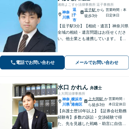
湘南よこすか法律事務所 逗子事務所
逗
逗子駅
から
営業時間：本
神奈
子
|
日定休日
徒歩3分
川県
市
【逗子駅3分】【相続・遺言】神奈川県
全域の相続・遺言問題はお任せくださ
い。他士業とも連携しています。【離
婚・男女問題】豊富な実績が強み。女
性弁護士も所属している事務所です。
【初回面談無料】【夜間・休日は予約
電話でお問い合わせ
メールでお問い合わせ
で対応可】【法テラス可】
水口 かれん
弁護士
上大岡法律事務所
上大岡駅
か
営業時間：
神奈
横浜市
|
川県
港南区
本日定休日
ら徒歩3分
【弁護士歴10年以上】【証券会社勤務
経験有】多数の訴訟・交渉経験で得
た、先を見越した戦略・助言に自信が