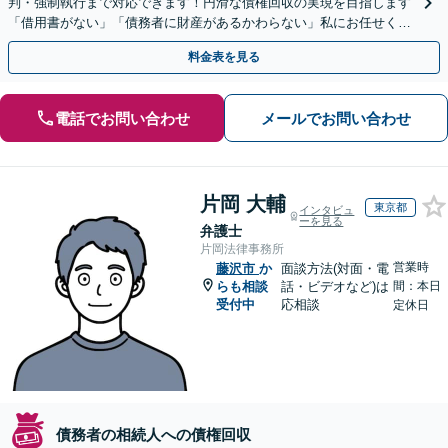
判・強制執行まで対応できます！円滑な債権回収の実現を目指します
「借用書がない」「債務者に財産があるかわらない」私にお任せくだ
さい！【分割払いあり】【休日・夜間相談可】
料金表を見る
電話でお問い合わせ
メールでお問い合わせ
片岡 大輔
東京都
インタビュ
ーを見る
弁護士
片岡法律事務所
営業時
藤沢市
か
面談方法(対面・電
らも相談
話・ビデオなど)は
間：本日
受付中
応相談
定休日
債務者の相続人への債権回収