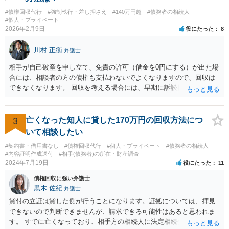
ではありません。 あくまでも、余力の範囲で認められるものです。 親
#債権回収代行
#強制執行・差し押さえ
#140万円超
#債務者の相続人
の介護は子供がみるという民法の条文はありません。 また、親に対す
#個人・プライベート
る扶養義務は配偶者や子に対する扶養義務に比べて弱いものです。 生
2026年2月9日
役にたった
8
まれてすぐ両親が離婚し、その後会っていなかったという事情も、扶
養義務の順位を下げる一つの理由になります。
川村 正衡
弁護士
相手が自己破産を申し立て、免責の許可（借金を0円にする）が出た場
合には、相談者の方の債権も支払わないでよくなりますので、回収は
できなくなります。 回収を考える場合には、早期に訴訟提起などを進
めた方が良いと思います。
3
亡くなった知人に貸した170万円の回収方法につ
いて相談したい
#契約書・借用書なし
#債権回収代行
#個人・プライベート
#債務者の相続人
#内容証明作成送付
#相手(債務者)の所在・財産調査
2024年7月19日
役にたった
11
債権回収に強い弁護士
黒木 佐紀
弁護士
貸付の立証は貸した側が行うことになります。証拠については、拝見
できないので判断できませんが、請求できる可能性はあると思われま
す。 すでに亡くなっており、相手方の相続人に法定相続分に応じて請