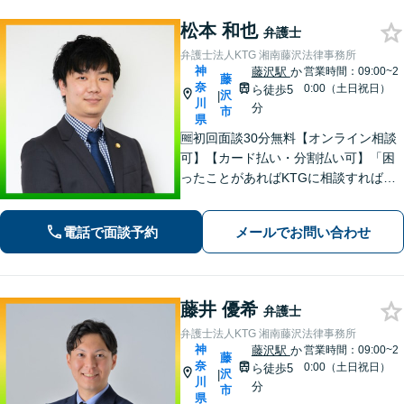
松本 和也
弁護士
弁護士法人KTG 湘南藤沢法律事務所
神
藤沢駅
か
営業時間：09:00~2
藤
奈
0:00（土日祝日）
ら徒歩5
沢
|
川
分
市
県
🆓初回面談30分無料【オンライン相談
可】【カード払い・分割払い可】「困
ったことがあればKTGに相談すれば安
心」と思っていただけるような、ワン
ストップサービスを提供しています。
電話で面談予約
メールでお問い合わせ
お気軽にご相談ください。
藤井 優希
弁護士
弁護士法人KTG 湘南藤沢法律事務所
神
藤沢駅
か
営業時間：09:00~2
藤
奈
0:00（土日祝日）
ら徒歩5
沢
|
川
分
市
県