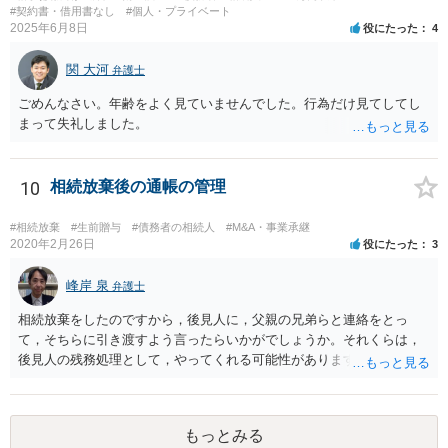
#契約書・借用書なし
#個人・プライベート
2025年6月8日
役にたった
4
関 大河
弁護士
ごめんなさい。年齢をよく見ていませんでした。行為だけ見てしてし
まって失礼しました。
10
相続放棄後の通帳の管理
#相続放棄
#生前贈与
#債務者の相続人
#M&A・事業承継
2020年2月26日
役にたった
3
峰岸 泉
弁護士
相続放棄をしたのですから，後見人に，父親の兄弟らと連絡をとっ
て，そちらに引き渡すよう言ったらいかがでしょうか。それくらは，
後見人の残務処理として，やってくれる可能性があります。 ただ，通
帳を預かっていたからといって，何か不利になることもありません。
もっとみる