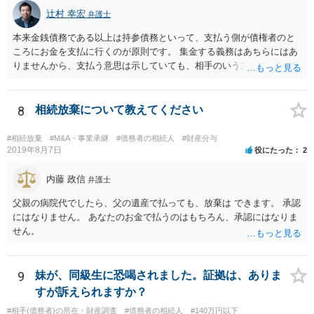
辻村 幸宏
弁護士
本来金銭債務である以上は持参債務といって、支払う側が債権者のと
ころにお金を支払に行くのが原則です。 集金する義務はあちらにはあ
りませんから、支払う意思は示していても、相手のいう方法で支払わ
なければ現に支払が履行されない以上、差押はされてしまうことにな
るかと思います。
8
相続放棄について教えてください
#相続放棄
#M&A・事業承継
#債務者の相続人
#財産分与
2019年8月7日
役にたった
2
内藤 政信
弁護士
父親の病院代でしたら、父の遺産で払っても、放棄は できます。 承認
にはなりません。 あなたのお金で払うのはもちろん、承認にはなりま
せん。
9
妹が、同級生に恐喝されました。証拠は、ありま
すが訴えられますか？
#相手(債務者)の所在・財産調査
#債務者の相続人
#140万円以下