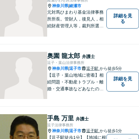
綾瀬かわせみ法律事務所
神奈川県
綾瀬市
|
元対馬ひまわり基金法律事務
詳細を見
所所長。管財人，後見人，相
る
続財産管理人等，裁判所選任
事件の実績も豊富です。
奥園 龍太郎
弁護士
逗子・葉山法律事務所
神奈川県
逗子市
逗子駅
から徒歩5分
|
【逗子・葉山地域に密着】相
詳細を見
続問題・不動産トラブル・離
る
婚・交通事故などあなたの困
りごとを一緒に解決していき
ましょう。
手島 万里
弁護士
逗子法律事務所
神奈川県
逗子市
逗子駅
から徒歩1分
|
【逗子駅徒歩1分】【地域に根