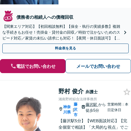
債務者の相続人への債権回収
【関東エリア対応】【初回相談無料】【保全・執行の実績多数】複雑
な手続きもお任せ！売掛金・貸付金の回収／時効で泣かないためのス
ピード対応／家賃の未払い請求にも対応！【夜間・休日面談可】【完
全個室】
料金表を見る
電話でお問い合わせ
メールでお問い合わせ
野村 俊介
弁護士
湘南野村綜合法律事務所
藤
藤沢駅
から
営業時間：本
神奈
沢
|
日定休日
徒歩5分
川県
市
【藤沢駅5分】【WEB面談対応】【完
全個室で相談】「大局的な視点」でご