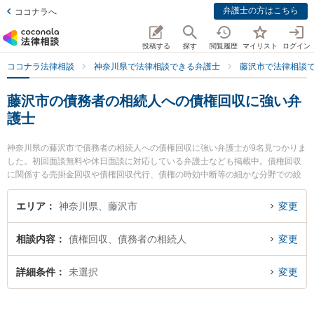
弁護士の方はこちら
ココナラへ
投稿する
探す
閲覧履歴
マイリスト
ログイン
ココナラ法律相談
神奈川県で法律相談できる弁護士
藤沢市で法律相談
藤沢市の債務者の相続人への債権回収に強い弁
護士
神奈川県の藤沢市で債務者の相続人への債権回収に強い弁護士が9名見つかりま
した。初回面談無料や休日面談に対応している弁護士なども掲載中。債権回収
に関係する売掛金回収や債権回収代行、債権の時効中断等の細かな分野での絞
り込み検索もでき便利です。特に湘南合同法律事務所の笹田 典宏弁護士や湘南
野村綜合法律事務所の野村 俊介弁護士、弁護士法人KTG 湘南藤沢法律事務所の
エリア
神奈川県、藤沢市
変更
山口 裕哉弁護士のプロフィール情報や弁護士費用、強みなどが注目されていま
す。『藤沢市で土日や夜間に発生した債務者の相続人への債権回収のトラブル
相談内容
債権回収、債務者の相続人
変更
を今すぐに弁護士に相談したい』『債務者の相続人への債権回収のトラブル解
決の実績豊富な近くの弁護士を検索したい』『初回相談無料で債務者の相続人
への債権回収を法律相談できる藤沢市内の弁護士に相談予約したい』などでお
詳細条件
未選択
変更
困りの相談者さんにおすすめです。