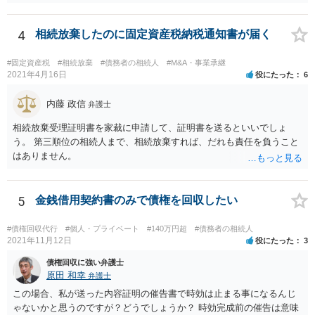
求していくことになりますが、相続人が相続放棄すると請求すること
が難しくなります。 お早めに相続人に請求していくか、それが難しい
場合は、弁護士に相談されるのがよろしいかと思います。
4
相続放棄したのに固定資産税納税通知書が届く
#固定資産税
#相続放棄
#債務者の相続人
#M&A・事業承継
2021年4月16日
役にたった
6
内藤 政信
弁護士
相続放棄受理証明書を家裁に申請して、証明書を送るといいでしょ
う。 第三順位の相続人まで、相続放棄すれば、だれも責任を負うこと
はありません。
5
金銭借用契約書のみで債権を回収したい
#債権回収代行
#個人・プライベート
#140万円超
#債務者の相続人
2021年11月12日
役にたった
3
債権回収に強い弁護士
原田 和幸
弁護士
この場合、私が送った内容証明の催告書で時効は止まる事になるんじ
ゃないかと思うのですが？どうでしょうか？ 時効完成前の催告は意味