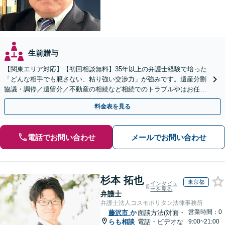
生前贈与
【関東エリア対応】【初回相談無料】35年以上の弁護士経験で培った
「どんな相手でも臆さない、粘り強い交渉力」が強みです。遺産分割
協議・調停／遺留分／不動産の相続など相続でのトラブルやはお任せ
ください。遺言書や生前贈与など生前対策にも注力
料金表を見る
電話でお問い合わせ
メールでお問い合わせ
杉本 拓也
東京都
インタビュ
ーを見る
弁護士
弁護士法人コスモポリタン法律事務所
営業時間：0
藤沢市
か
面談方法(対面・
らも相談
電話・ビデオな
9:00~21:00