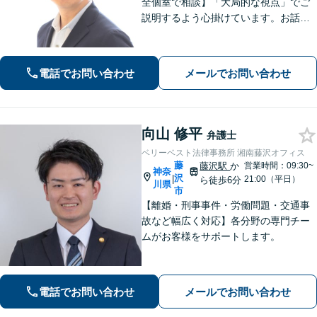
全個室で相談】「大局的な視点」でご
説明するよう心掛けています。お話を
うかがった上で、当該案件に即した事
件の進め方をご提案いたします。「一
般社団法人の代表者を経験した弁護
電話でお問い合わせ
メールでお問い合わせ
士」「AIを活用した効率的な契約書レ
ビュー」
向山 修平
弁護士
ベリーベスト法律事務所 湘南藤沢オフィス
藤
藤沢駅
か
営業時間：09:30~
神奈
沢
|
21:00（平日）
ら徒歩6分
川県
市
【離婚・刑事事件・労働問題・交通事
故など幅広く対応】各分野の専門チー
ムがお客様をサポートします。
電話でお問い合わせ
メールでお問い合わせ