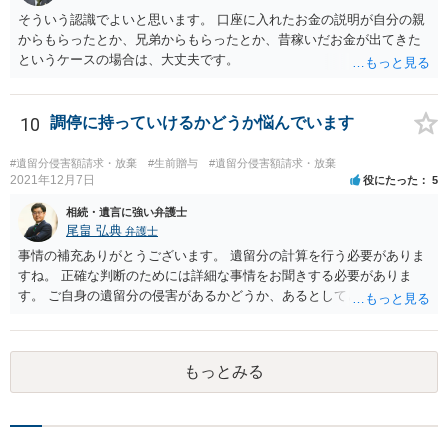
そういう認識でよいと思います。 口座に入れたお金の説明が自分の親
からもらったとか、兄弟からもらったとか、昔稼いだお金が出てきた
というケースの場合は、大丈夫です。
10
調停に持っていけるかどうか悩んでいます
#遺留分侵害額請求・放棄
#生前贈与
#遺留分侵害額請求・放棄
2021年12月7日
役にたった
5
相続・遺言に強い弁護士
尾畠 弘典
弁護士
事情の補充ありがとうございます。 遺留分の計算を行う必要がありま
すね。 正確な判断のためには詳細な事情をお聞きする必要がありま
す。 ご自身の遺留分の侵害があるかどうか、あるとしてどの程度の金
額となるかを正確に把握されたいのであれば、一度お近くの弁護士に
相談されるのが良いと思います。
もっとみる