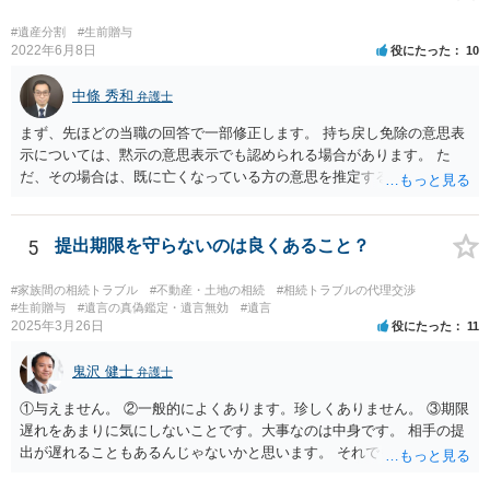
#遺産分割
#生前贈与
2022年6月8日
役にたった
10
中條 秀和
弁護士
まず、先ほどの当職の回答で一部修正します。 持ち戻し免除の意思表
示については、黙示の意思表示でも認められる場合があります。 た
だ、その場合は、既に亡くなっている方の意思を推定することになり
ますので、なかなか立証のハードルは高いと思われます。それゆえ、
持ち戻し免除の意思表示は書面で明確にしておいていただくべきとい
う結論は変わりません。 誤解を与えるような回答でした。失礼しまし
5
提出期限を守らないのは良くあること？
た。 文言については、「〇〇に対する生前贈与による特別受益の持ち
戻しをすべて免除する」というのがオーソドックスなものですが、ご
#家族間の相続トラブル
#不動産・土地の相続
#相続トラブルの代理交渉
心配ならば、弁護士のところに行って、特別受益となりそうな贈与に
#生前贈与
#遺言の真偽鑑定・遺言無効
#遺言
2025年3月26日
役にたった
11
ついて説明した上で、適切な文言についてご相談してみてはいかがで
しょうか。
鬼沢 健士
弁護士
①与えません。 ②一般的によくあります。珍しくありません。 ③期限
遅れをあまりに気にしないことです。大事なのは中身です。 相手の提
出が遅れることもあるんじゃないかと思います。 それでもあなた有利
にはなりません。