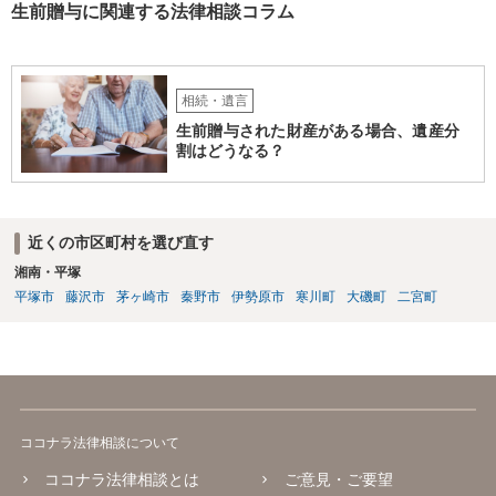
生前贈与に関連する法律相談コラム
相続・遺言
生前贈与された財産がある場合、遺産分
割はどうなる？
近くの市区町村を選び直す
湘南・平塚
平塚市
藤沢市
茅ヶ崎市
秦野市
伊勢原市
寒川町
大磯町
二宮町
ココナラ法律相談について
ココナラ法律相談とは
ご意見・ご要望