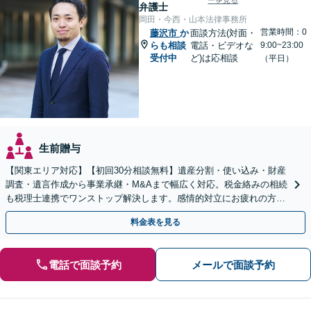
ーを見る
弁護士
岡田・今西・山本法律事務所
営業時間：0
藤沢市
か
面談方法(対面・
らも相談
電話・ビデオな
9:00~23:00
受付中
ど)は応相談
（平日）
生前贈与
【関東エリア対応】【初回30分相談無料】遺産分割・使い込み・財産
調査・遺言作成から事業承継・M&Aまで幅広く対応。税金絡みの相続
も税理士連携でワンストップ解決します。感情的対立にお疲れの方や
紛争予防をご検討の方も、お気軽にご相談ください。
料金表を見る
電話で面談予約
メールで面談予約