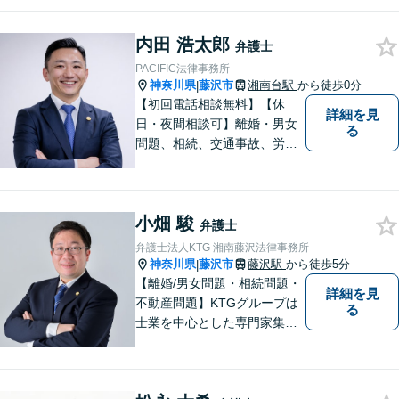
内田 浩太郎
弁護士
PACIFIC法律事務所
神奈川県
藤沢市
湘南台駅
から徒歩0分
|
【初回電話相談無料】【休
詳細を見
日・夜間相談可】離婚・男女
る
問題、相続、交通事故、労働
問題、不動産、刑事事件、企
業法務など幅広い分野のご相
談に対応しております。ご相
小畑 駿
談者様の想いや立場を丁寧に
弁護士
くみ取り、最善の解決を目指
弁護士法人KTG 湘南藤沢法律事務所
して参ります。【湘南台駅0
神奈川県
藤沢市
藤沢駅
から徒歩5分
|
分】
【離婚/男女問題・相続問題・
詳細を見
不動産問題】KTGグループは
る
士業を中心とした専門家集団
です。「困ったことがあればK
TGに相談すれば安心」と思っ
ていただけるような、ワンス