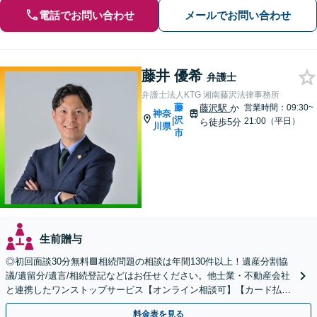
電話でお問い合わせ
メールでお問い合わせ
藤井 優希
弁護士
弁護士法人KTG 湘南藤沢法律事務所
藤
藤沢駅
か
営業時間：09:30~
神奈
沢
|
21:00（平日）
ら徒歩5分
川県
市
生前贈与
◎初回面談30分無料🟩相続問題の相談は年間130件以上！遺産分割協
議/遺留分/遺言/相続登記などはお任せください。他士業・不動産会社
と連携したワンストップサービス【オンライン相談可】【カード払
い・分割払い可】
料金表を見る