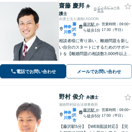
齋藤 慶邦
弁
インタビューを
見る
護士
弁護士法人湘南LAGOON
藤
藤沢駅
か
営業時間：09:00~
神奈
沢
|
17:30（平日）
ら徒歩1分
川県
市
相談者様に寄り添い、離婚問題を新し
い自分のスタートにするためのサポー
トを【離婚問題の相談数3,000件以上】
離婚原因の有無、親権、養育費、財産
分与、慰謝料請求、国際離婚など幅広
電話でお問い合わせ
メールでお問い合わせ
い離婚問題に対応【オンライン面談O
K】【夜間・休日相談可】
野村 俊介
弁護士
湘南野村綜合法律事務所
藤
藤沢駅
か
営業時間：09:00~
神奈
沢
|
17:00（平日）
ら徒歩5分
川県
市
【藤沢駅5分】【WEB面談対応】【完