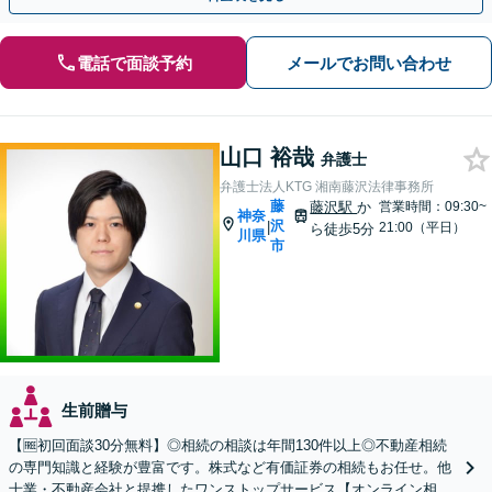
電話で面談予約
メールでお問い合わせ
山口 裕哉
弁護士
弁護士法人KTG 湘南藤沢法律事務所
藤
藤沢駅
か
営業時間：09:30~
神奈
沢
|
21:00（平日）
ら徒歩5分
川県
市
生前贈与
【🆓初回面談30分無料】◎相続の相談は年間130件以上◎不動産相続
の専門知識と経験が豊富です。株式など有価証券の相続もお任せ。他
士業・不動産会社と提携したワンストップサービス【オンライン相談