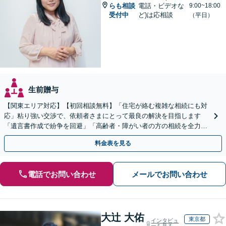
らも相談
電話・ビデオな
9:00~18:00
受付中
ど)は応相談
（平日）
生前贈与
【関東エリア対応】【初回相談無料】「住宅が絡む複雑な相続にも対
応」粘り強い交渉で、依頼者さまにとって最良の解決を目指します
「遺言書作成で紛争を回避」「高齢者・障がい者の方の相続を全力サ
ポート」【全国出張】【完全個室制】【バリアフリー対応】
料金表を見る
電話でお問い合わせ
メールでお問い合わせ
大辻 大佑
東京都
インタビュ