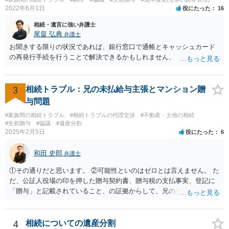
2022年6月1日
役にたった
16
相続・遺言に強い弁護士
尾畠 弘典
弁護士
お聞きする限りの状況であれば、銀行窓口で通帳とキャッシュカード
の再発行手続を行うことで解決できるかもしれません。
3
相続トラブル：兄の未払給与主張とマンション贈
与問題
#家族間の相続トラブル
#相続トラブルの代理交渉
#不動産・土地の相続
#生前贈与
#協議
#遺産分割
2025年2月5日
役にたった
6
和田 史郎
弁護士
①その通りだと思います。 ②可能性といのはゼロとは言えません。 た
だ、公証人役場の印を押した贈与契約書、贈与税の支払事実、登記に
「贈与」と記載されていること、の証拠からして、兄の主張は通らな
いようには思います。 ③④その通りだと思います。 話し合いで折り合
わなければ、遺産分割調停を申し立てて進めるのがベターのような気
がしますね。
4
相続についての遺産分割