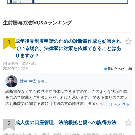
生前贈与の法律Q&Aランキング
1
成年後見制度申請のための診断書作成を妨害され
ている場合、法律家に対策を依頼できることはあ
りますか？
#生前贈与
#DV・暴力
2020年7月22日
役にたった
30
辻村 幸宏
弁護士
診断書がなくても後見申立自体はできますので、このような状況自体
を含めて家裁とご相談いただければと思います。 できる限りのご本人
の判断能力に関する書類（周辺の方の陳述書、医師からの聴取書等）
を整え、家裁の鑑定を経る前提で鑑定費用の予納金を用意し、申立て
をしていただければそこから先は進むのではないかと存じます。 ま
た、Aさんの意向を酌みすぎるあまりに後見申立ができない状況にして
2
成人後の口座管理、法的根拠と親への説得方法
いる施設の問題もありますので、当該地域の地域包括支援センターに
ご相談されるのもひとつの方法です。
#家族間の相続トラブル
#調停
#協議
#生前贈与
#成年後見(生前の財産管理)