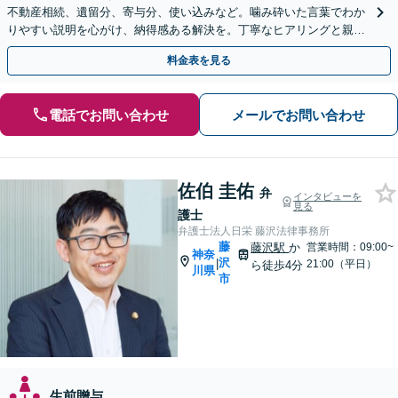
不動産相続、遺留分、寄与分、使い込みなど。噛み砕いた言葉でわか
りやすい説明を心がけ、納得感ある解決を。丁寧なヒアリングと親身
な姿勢を大切にします
料金表を見る
電話でお問い合わせ
メールでお問い合わせ
佐伯 圭佑
弁
インタビューを
見る
護士
弁護士法人日栄 藤沢法律事務所
藤
藤沢駅
か
営業時間：09:00~
神奈
沢
|
21:00（平日）
ら徒歩4分
川県
市
生前贈与