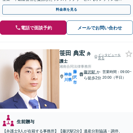
｜カード・分割払い可】
料金表を見る
電話で面談予約
メールでお問い合わせ
笹田 典宏
弁
インタビューを
見る
護士
湘南合同法律事務所
藤
藤沢駅
か
営業時間：09:00~
神奈
沢
|
20:00（平日）
ら徒歩2分
川県
市
生前贈与
【弁護士9人が在籍する事務所】【藤沢駅2分】遺産分割協議・調停、