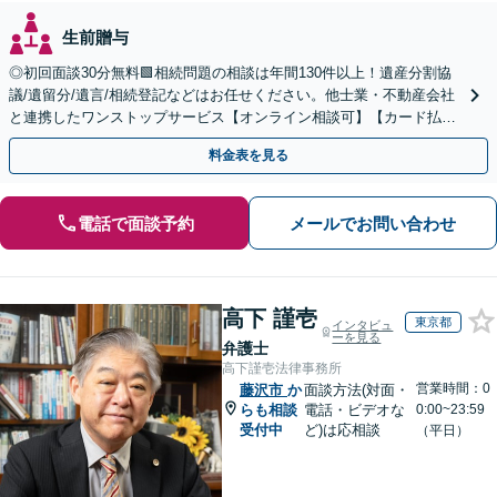
生前贈与
◎初回面談30分無料🟩相続問題の相談は年間130件以上！遺産分割協
議/遺留分/遺言/相続登記などはお任せください。他士業・不動産会社
と連携したワンストップサービス【オンライン相談可】【カード払
い・分割払い可】
料金表を見る
電話で面談予約
メールでお問い合わせ
高下 謹壱
東京都
インタビュ
ーを見る
弁護士
高下謹壱法律事務所
営業時間：0
藤沢市
か
面談方法(対面・
らも相談
電話・ビデオな
0:00~23:59
受付中
ど)は応相談
（平日）