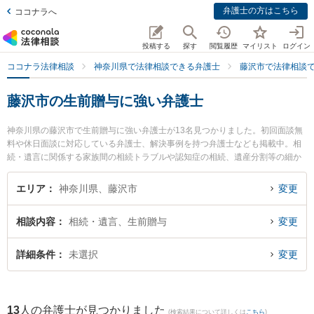
弁護士の方はこちら
ココナラへ
投稿する
探す
閲覧履歴
マイリスト
ログイン
ココナラ法律相談
神奈川県で法律相談できる弁護士
藤沢市で法律相談
藤沢市の生前贈与に強い弁護士
神奈川県の藤沢市で生前贈与に強い弁護士が13名見つかりました。初回面談無
料や休日面談に対応している弁護士、解決事例を持つ弁護士なども掲載中。相
続・遺言に関係する家族間の相続トラブルや認知症の相続、遺産分割等の細か
な分野での絞り込み検索もでき便利です。特に弁護士法人湘南LAGOONの高宮
隆吉弁護士や弁護士法人KTG 湘南藤沢法律事務所の藤井 優希弁護士、弁護士法
エリア
神奈川県、藤沢市
変更
人KTG 湘南藤沢法律事務所の山口 裕哉弁護士のプロフィール情報や弁護士費
用、強みなどが注目されています。『藤沢市で土日や夜間に発生した生前贈与
相談内容
相続・遺言、生前贈与
変更
のトラブルを今すぐに弁護士に相談したい』『生前贈与のトラブル解決の実績
豊富な近くの弁護士を検索したい』『初回相談無料で生前贈与を法律相談でき
る藤沢市内の弁護士に相談予約したい』などでお困りの相談者さんにおすすめ
詳細条件
未選択
変更
です。
13
人の弁護士が見つかりました
(検索結果について詳しくは
こちら
)