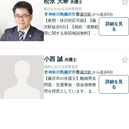
松永 大希
トップサービスを提供してい
弁護士
ます。【WEB相談可】【カー
藤沢かわせみ法律事務所
ド払い・分割払い可】
神奈川県
藤沢市
藤沢駅
から徒歩5分
|
【夜間・休日対応可能】【藤
詳細を見
沢駅徒歩5分】【相続・債務処
る
理に関する初回相談無料】お
客様一人一人に最適な解決方
法を一緒に考えます。お気軽
にご相談ください。
小西 誠
弁護士
湘南なぎさ法律事務所
神奈川県
藤沢市
藤沢駅
から徒歩6分
|
【藤沢市の弁護士】離婚男女
詳細を見
問題・交通事故・借金債務整
る
理を得意としています。ま
た、事業所勤務経験があり、
労働者の立場からのアドバイ
スができます。ぜひ一度ご相
談ください。