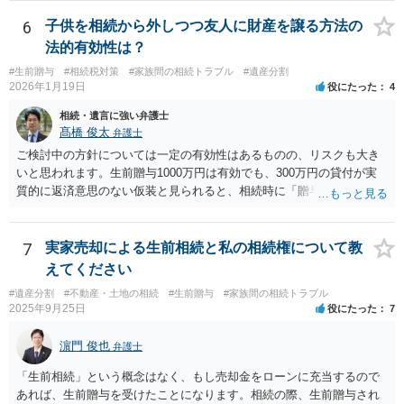
6
子供を相続から外しつつ友人に財産を譲る方法の
法的有効性は？
#生前贈与
#相続税対策
#家族間の相続トラブル
#遺産分割
2026年1月19日
役にたった
4
相続・遺言に強い弁護士
髙橋 俊太
弁護士
ご検討中の方針については一定の有効性はあるものの、リスクも大き
いと思われます。生前贈与1000万円は有効でも、300万円の貸付が実
質的に返済意思のない仮装と見られると、相続時に「贈与」と評価さ
れ、子から遺留分侵害額請求を受ける可能性があります。 その他の方
法として考えられるものとしては、 ①信託（家族信託・目的信託） 財
産を信託口に移し、受託者（信頼できる友人や専門職）に管理させ、
7
実家売却による生前相続と私の相続権について教
・生存中はあなたの生活費・介護費に優先充当 ・残余を友人や慈善団
えてください
体へ と使途を厳格に指定。相続ではなく信託帰属になるため、子の関
#遺産分割
#不動産・土地の相続
#生前贈与
#家族間の相続トラブル
与を大きく排除できます。 ②遺言＋生命保険の組合せ 生活資金は手元
2025年9月25日
役にたった
7
に残し、余剰資金で受取人を友人・団体にした保険を活用。保険金は
相続財産とは別枠で、遺留分対策にも有効と思われます。 ③負担付死
濵門 俊也
弁護士
因贈与 「介護・見守り等を条件に、死亡時に財産を渡す」契約。条件
不履行なら無効にでき、老後の安心を担保できます。 ④ 寄附予約＋解
「生前相続」という概念はなく、もし売却金をローンに充当するので
除条件 慈善団体への寄附を予約しつつ、資金不足時は解除できる条項
あれば、生前贈与を受けたことになります。相続の際、生前贈与され