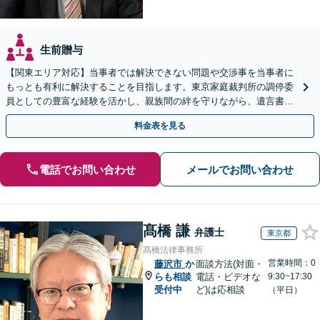
生前贈与
【関東エリア対応】当事者では解決できない問題や交渉事を当事者に
もっとも有利に解決することを目指します。東京家庭裁判所の調停委
員としての豊富な経験を活かし、親族間の絆を守りながら、遺言書作
成から相続放棄まで相続問題を誠実にサポートいたします。
料金表を見る
電話でお問い合わせ
メールでお問い合わせ
髙橋 謙
弁護士
東京都
髙橋法律事務所
営業時間：0
藤沢市
か
面談方法(対面・
らも相談
電話・ビデオな
9:30~17:30
受付中
ど)は応相談
（平日）