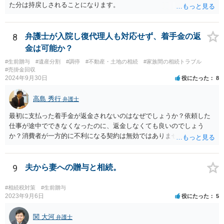
を設定。 などがあり得るかと思われます。
た分は持戻しされることになります。
8
弁護士が入院し復代理人も対応せず、着手金の返
金は可能か？
#生前贈与
#遺産分割
#調停
#不動産・土地の相続
#家族間の相続トラブル
#売掛金回収
2024年9月30日
役にたった
8
高島 秀行
弁護士
最初に支払った着手金が返金されないのはなぜでしょうか？依頼した
仕事が途中でできなくなったのに、返金しなくても良いのでしょう
か？消費者が一方的に不利になる契約は無効ではありませんか？
着手金は、前の弁護士が倒れるまでにやった仕事に応じて清算する義
務があると思います。 倒れた弁護士が所属する弁護士会に相談さ
れた方がよいと思います。 倒れた弁護士は脳梗塞で倒れたようで
9
夫から妻への贈与と相続。
すが、 判断能力があり、復代理を倒れた弁護士の判断で復代理を
選任したのか 即ち、復代理人の選任は有効なのかという問題もあ
#相続税対策
#生前贈与
ると思います。
2023年9月6日
役にたった
5
関 大河
弁護士