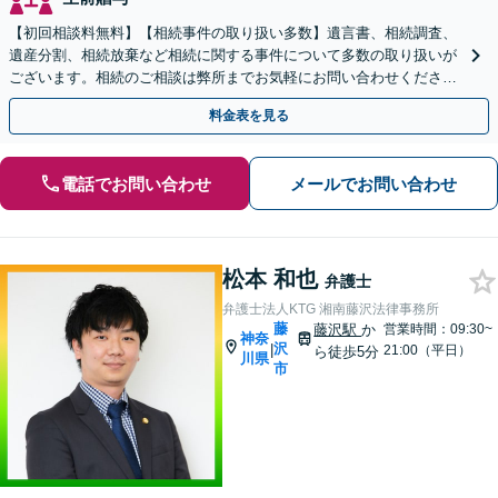
【初回相談料無料】【相続事件の取り扱い多数】遺言書、相続調査、
遺産分割、相続放棄など相続に関する事件について多数の取り扱いが
ございます。相続のご相談は弊所までお気軽にお問い合わせくださ
い。
料金表を見る
電話でお問い合わせ
メールでお問い合わせ
松本 和也
弁護士
弁護士法人KTG 湘南藤沢法律事務所
藤
藤沢駅
か
営業時間：09:30~
神奈
沢
|
21:00（平日）
ら徒歩5分
川県
市