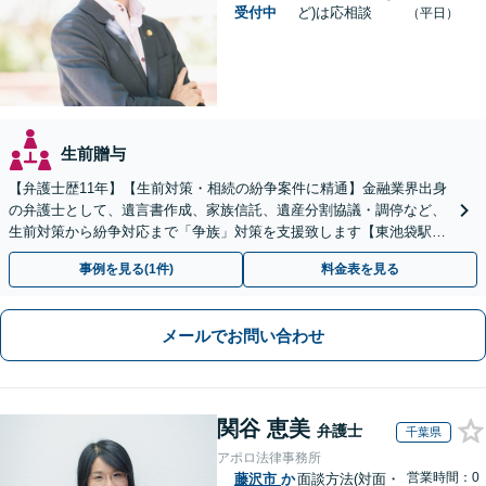
受付中
ど)は応相談
（平日）
生前贈与
【弁護士歴11年】【生前対策・相続の紛争案件に精通】金融業界出身
の弁護士として、遺言書作成、家族信託、遺産分割協議・調停など、
生前対策から紛争対応まで「争族」対策を支援致します【東池袋駅2
分】【初回面談無料】
事例を見る(1件)
料金表を見る
メールでお問い合わせ
関谷 恵美
弁護士
千葉県
アポロ法律事務所
営業時間：0
藤沢市
か
面談方法(対面・