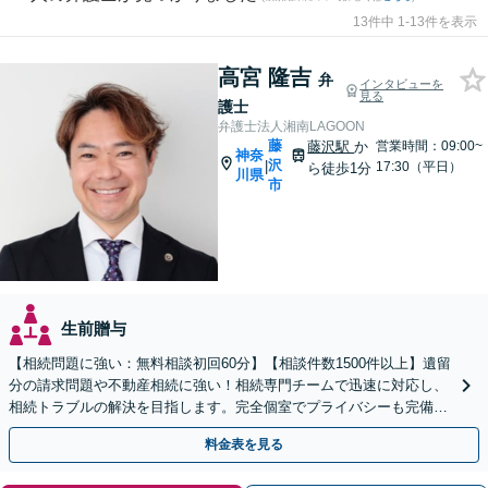
13件中 1-13件を表示
高宮 隆吉
弁
インタビューを
見る
護士
弁護士法人湘南LAGOON
藤
藤沢駅
か
営業時間：09:00~
神奈
沢
|
17:30（平日）
ら徒歩1分
川県
市
生前贈与
【相続問題に強い：無料相談初回60分】【相談件数1500件以上】遺留
分の請求問題や不動産相続に強い！相続専門チームで迅速に対応し、
相続トラブルの解決を目指します。完全個室でプライバシーも完備
【各線藤沢駅より徒歩1分】
料金表を見る