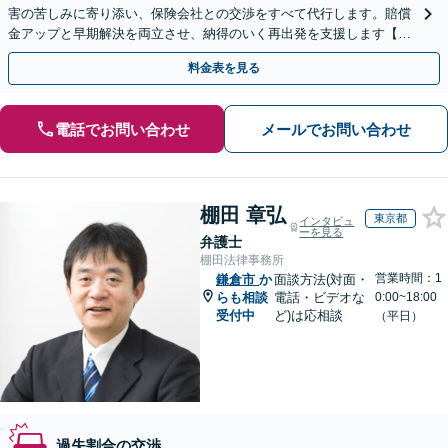
害の苦しみに寄り添い、保険会社との交渉をすべて代行します。賠償
金アップと早期解決を両立させ、納得のいく再出発を支援します【夜
間や休日相談可】
料金表を見る
電話でお問い合わせ
メールでお問い合わせ
棚田 章弘
東京都
インタビュ
ーを見る
弁護士
棚田法律事務所
営業時間：1
鎌倉市
か
面談方法(対面・
らも相談
電話・ビデオな
0:00~18:00
受付中
ど)は応相談
（平日）
過失割合の交渉