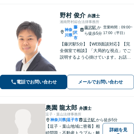
野村 俊介
弁護士
湘南野村綜合法律事務所
藤
藤沢駅
か
営業時間：09:00~
神奈
沢
|
17:00（平日）
ら徒歩5分
川県
市
【藤沢駅5分】【WEB面談対応】【完
全個室で相談】「大局的な視点」でご
説明するよう心掛けています。お話を
うかがった上で、当該案件に即した事
件の進め方をご提案いたします。「一
般社団法人の代表者を経験した弁護
電話でお問い合わせ
メールでお問い合わせ
士」「AIを活用した効率的な契約書レ
ビュー」
奥園 龍太郎
弁護士
逗子・葉山法律事務所
神奈川県
逗子市
逗子駅
から徒歩5分
|
【逗子・葉山地域に密着】相
詳細を見
続問題・不動産トラブル・離