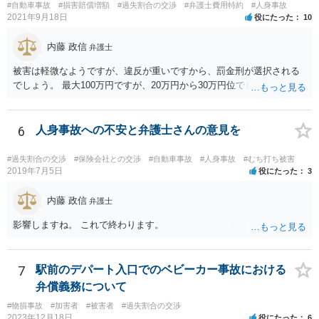
#自動車事故
#損害賠償増額
#過失割合の交渉
#弁護士費用特約
#人身事故
本件に使えるか、使おうとするかが定かではありませんので。「1年4
2021年9月18日
役にたった
10
ヶ月のうちに4回も事故」の事実は、会社から加害ドライバーへの責任
転嫁のような発言ですが、上記ただし書との関連で言えば、会社側が
内藤 政信
弁護士
「相当の注意」をしていなかった証左でしょう。 今後の対応ですが、
事故証明書を速やかに取得すべきです。 病院で治療を受ける際、第三
被害は軽微なようですが、違反が重いですから、罰金刑が選択される
者行為による傷病届を出す必要があります。 最終的にどこまで認めら
でしょう。 最大100万円ですが、20万円から30万円位でしょうか。
れるかという問題はありますが、事故後に事故に関連した支出に関し
ては、領収書をもらい保存しておきましょう。
6
人身事故への不安と弁護士さんの意見を
#過失割合の交渉
#保険会社との交渉
#自動車事故
#人身事故
#むち打ち被害
2019年7月5日
役にたった
3
内藤 政信
弁護士
影響しますね。 これで終わります。
7
駅前のデパート入口でのベビーカー事故における
弁償義務について
#物損事故
#加害者
#被害者
#過失割合の交渉
2023年12月18日
役にたった
6