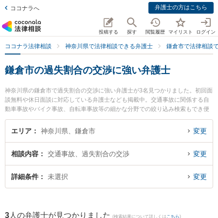
弁護士の方はこちら
ココナラへ
投稿する
探す
閲覧履歴
マイリスト
ログイン
ココナラ法律相談
神奈川県で法律相談できる弁護士
鎌倉市で法律相談
鎌倉市の過失割合の交渉に強い弁護士
神奈川県の鎌倉市で過失割合の交渉に強い弁護士が3名見つかりました。初回面
談無料や休日面談に対応している弁護士なども掲載中。交通事故に関係する自
動車事故やバイク事故、自転車事故等の細かな分野での絞り込み検索もでき便
利です。特に弁護士法人エース 鎌倉事務所の青木 洋介弁護士やきむら法律事務
所の木村 悠弁護士、鎌倉りんどう法律事務所の福島 史恵弁護士のプロフィール
エリア
神奈川県、鎌倉市
変更
情報や弁護士費用、強みなどが注目されています。『鎌倉市で土日や夜間に発
生した過失割合の交渉のトラブルを今すぐに弁護士に相談したい』『過失割合
相談内容
交通事故、過失割合の交渉
変更
の交渉のトラブル解決の実績豊富な近くの弁護士を検索したい』『初回相談無
料で過失割合の交渉を法律相談できる鎌倉市内の弁護士に相談予約したい』な
どでお困りの相談者さんにおすすめです。
詳細条件
未選択
変更
3
人の弁護士が見つかりました
(検索結果について詳しくは
こちら
)