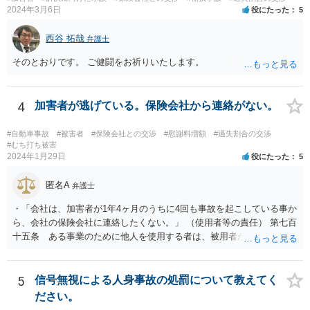
な視点で解決が目指されることになります。
2024年3月6日
役にたった
5
西谷 拓哉
弁護士
そのとおりです。 ご健闘をお祈りいたします。
4
加害者が逃げている。保険会社から連絡がない。
#自動車事故
#被害者
#保険会社との交渉
#慰謝料増額
#過失割合の交渉
#むち打ち被害
2024年1月29日
役にたった
5
匿名A
弁護士
・「会社は、加害者が1年4ヶ月のうちに4回も事故を起こしている事か
ら、会社の保険会社に連絡したくない。」 （使用者等の責任） 第七百
十五条 ある事業のために他人を使用する者は、被用者がその事業の
執行について第三者に加えた損害を賠償する責任を負う。ただし、使
用者が被用者の選任及びその事業の監督について相当の注意をしたと
き、又は相当の注意をしても損害が生ずべきであったときは、この限
5
信号無視による人身事故の処罰について教えてく
りでない。 会社側の言い分に付き合わず、会社側への請求をお考えな
ださい。
さったほうがよろしいかもしれません。加害ドライバーの任意保険が