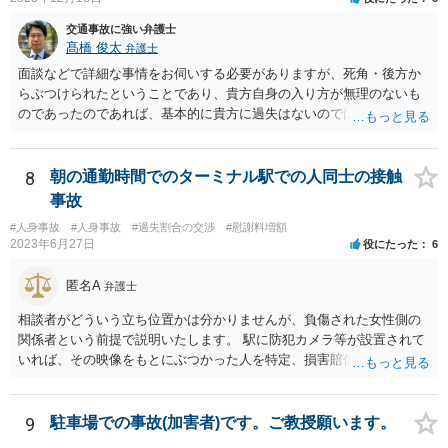
交通事故に強い弁護士
髙橋 俊太
弁護士
面談などで詳細な事情をお伺いする必要がありますが、死角・後方か
らぶつけられたということであり、貴方自身の入り方が無理のないも
のであったのであれば、基本的に貴方に過失はないのではないかとい
う印象です。 なお、貴方に怪我がなかったのは幸いなことなのです
が、ベビーカーの車輪が壊れるというのは（かなり劣化していたとい
うことでもない限り）相当な衝撃だったのではないかとも思われま
8
朝の通勤時間でのターミナル駅での人同士の接触
す。 そのあたりも含め、今後の状況に応じて弁護士に個別に相談なさ
事故
った方がよいように思います。
#人身事故
#人身事故
#過失割合の交渉
#慰謝料増額
2023年6月27日
役にたった
6
匿名A
弁護士
相談者がどういう立ち位置かは分かりませんが、負傷された女性側の
関係者という前提で説明いたします。 駅に防犯カメラ等が設置されて
いれば、その映像をもとにぶつかった人を特定、損害賠償請求をでき
る可能性、被害届の提出（過失傷害）をできる可能性があります。 映
像の保存期間は鉄道会社によりますがある程度の期間が経過すると削
除される場合があるので対応は早い方がよいでしょう。 請求権者は負
9
駐車場での事故(加害者)です。ご教授願います。
傷された女性になりますので、できるだけ早く本人で法律相談に行き