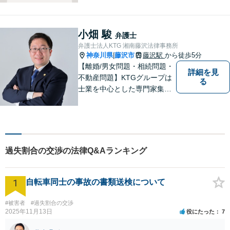
労働者の立場からのアドバイ
スができます。ぜひ一度ご相
談ください。
小畑 駿
弁護士
弁護士法人KTG 湘南藤沢法律事務所
神奈川県
藤沢市
藤沢駅
から徒歩5分
|
【離婚/男女問題・相続問題・
詳細を見
不動産問題】KTGグループは
る
士業を中心とした専門家集団
です。「困ったことがあればK
TGに相談すれば安心」と思っ
ていただけるような、ワンス
トップサービスを提供してい
ます。【WEB相談可】【カー
過失割合の交渉の法律Q&Aランキング
ド払い・分割払い可】
1
自転車同士の事故の書類送検について
#被害者
#過失割合の交渉
2025年11月13日
役にたった
7