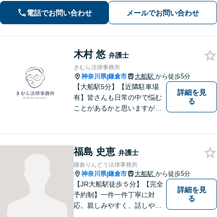
電話でお問い合わせ
メールでお問い合わせ
木村 悠
弁護士
きむら法律事務所
神奈川県
鎌倉市
大船駅
から徒歩5分
|
【大船駅5分】【近隣駐車場
詳細を見
有】皆さんも日常の中で悩む
る
ことがあるかと思いますが、
まず誰かに相談してみるとい
うことで解決の糸口が見つか
るかもしれません。地域の
福島 史恵
方々により良い法律サービス
弁護士
を届けていきたいと思いま
鎌倉りんどう法律事務所
す。 ぜひご相談ください。
神奈川県
鎌倉市
大船駅
から徒歩5分
|
【JR大船駅徒歩５分】【完全
詳細を見
予約制】一件一件丁寧に対
る
応。親しみやすく、話しやす
い弁護士であることを心がけ