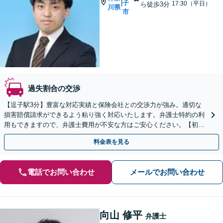
子
|
17:30（平日）
ら徒歩3分
川県
市
過失割合の交渉
【逗子駅3分】豊富な対応実績と保険会社との交渉力が強み。適切な
損害賠償請求ができるよう粘り強く対応いたします。弁護士特約の利
用もできますので、弁護士費用が不安な方はご安心ください。【初回
面談無料】【夜間・休日は予約で対応可】【法テラス可】
料金表を見る
電話でお問い合わせ
メールでお問い合わせ
向山 修平
弁護士