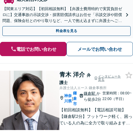
【関東エリア対応】【初回相談無料】【弁護士費用特約で実質負担ゼ
ロに】交通事故の示談交渉・損害賠償請求はお任せ「示談交渉や賠償
問題、保険会社とのやり取りなど、一人で抱え込まずに弁護士へご相
談を」豊富な経験を活かし、最善の対応方針をご提案
料金表を見る
電話でお問い合わせ
メールでお問い合わせ
青木 洋介
弁
インタビューを
見る
護士
弁護士法人エース 鎌倉事務所
鎌
鎌倉駅
か
営業時間：08:00~
神奈
倉
|
22:00（平日）
ら徒歩2分
川県
市
【初回相談無料】【電話相談可能】
【鎌倉駅2分】フットワーク軽く、困っ
ている人の為に全力で取り組みます。
まずはご相談ください。