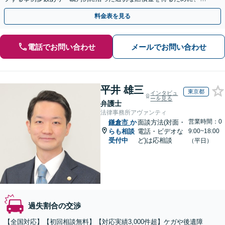
故の調査や事実関係の整理を徹底」【完全個室】
料金表を見る
電話でお問い合わせ
メールでお問い合わせ
平井 雄三
東京都
インタビュ
ーを見る
弁護士
法律事務所アヴァンティ
営業時間：0
鎌倉市
か
面談方法(対面・
らも相談
電話・ビデオな
9:00~18:00
受付中
ど)は応相談
（平日）
過失割合の交渉
【全国対応】【初回相談無料】【対応実績3,000件超】ケガや後遺障