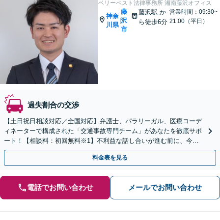
ベリーベスト法律事務所 湘南藤沢オフィス
藤
藤沢駅
か
営業時間：09:30~
神奈
沢
|
21:00（平日）
ら徒歩6分
川県
市
過失割合の交渉
【土日祝日相談対応／全国対応】弁護士、パラリーガル、医療コーデ
ィネーターで構成された「交通事故専門チーム」があなたを徹底サポ
ート！【相談料：初回無料※1】不利益な話し合いが進む前に、今す
ぐ相談！
料金表を見る
電話でお問い合わせ
メールでお問い合わせ