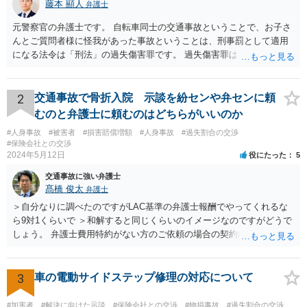
藤本 顯人
弁護士
元警察官の弁護士です。 自転車同士の交通事故ということで、お子さ
んとご質問者様に怪我があった事故ということは、刑事罰として適用
になる法令は「刑法」の過失傷害罪です。 過失傷害罪は、親告罪と言
って、「告訴」がなければ処罰できません。 告訴とは、被害届や通報
とは異なるものです。 今回の事故で、ご質問者様は、相手方を処罰し
たいということで、ご自身の怪我とお子さんの怪我について、過失傷
2
交通事故で骨折入院 示談を紛センや弁センに頼
害として、告訴状を警察に出したものと思います。それであれば、相
むのと弁護士に頼むのはどちらがいいのか
手方については処罰されます。 他方で、怪我のない相手方は、自らの
#人身事故
#被害者
#損害賠償増額
#人身事故
#過失割合の交渉
怪我についての告訴については、相手方がご質問者様に対してするこ
#保険会社との交渉
とはできません。また、お子さんやご質問者様の怪我についての告訴
2024年5月12日
役にたった
5
をすることもできません。 告訴することができるのは被害者または被
交通事故に強い弁護士
害者の法定代理人（お子さんの親権者）だからです。 そうすると、ご
髙橋 俊太
弁護士
質問者様の事件（お子さんに対する過失傷害罪）も検察に送致される
というのはちょっと疑問が湧くところです。 というのも、お子さんや
＞自分なりに調べたのですがLAC基準の弁護士報酬でやってくれるな
ご質問者様あるいは他の親権者様が、ご質問者様を処罰するためにわ
ら9対1くらいで ＞和解すると同じくらいのイメージなのですがどうで
ざわざ告訴状を出すのか？という疑問があるためです。 どういう理由
しょう。 弁護士費用特約がない方のご依頼の場合の契約内容などは各
でご質問者様も送致されるのか、確認したほうが良いと思います。 他
事務所の報酬基準によって区々かと思われます。 ＞あと紛センや弁セ
の交通違反で送致ということ（例えば信号無視など）が想定されます
ンで最初から10対0を主張したり期待するのは難しいのでしょうか。
が、そういった事情もないようなので、やはり確認した方が良いと思
＞1か2は譲らないとセンターとしても無理とかやりたくないとかある
3
車の電動サイドステップ修理の対応について
います。
のでしょうか。 私見では、そのようなことはないように思います。紛
セン等においても、基本的には、損害論も責任論も裁判所と同じよう
#加害者
#解決に向けた示談
#保険会社との交渉
#物損事故
#過失割合の交渉