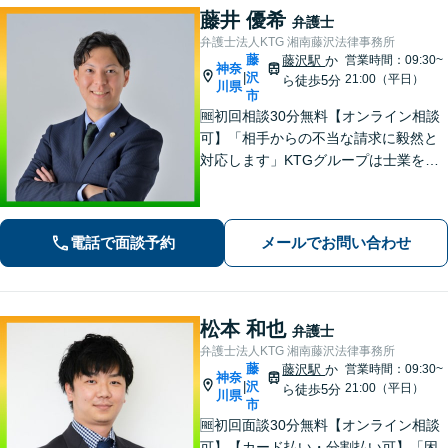
藤井 優希
弁護士
弁護士法人KTG 湘南藤沢法律事務所
藤
藤沢駅
か
営業時間：09:30~
神奈
沢
|
21:00（平日）
ら徒歩5分
川県
市
🆓初回相談30分無料【オンライン相談
可】「相手からの不当な請求に毅然と
対応します」KTGグループは士業を中
心とした専門家集団です。ワンストッ
プ対応で迅速な解決を目指します。ま
ずはお気軽にご相談ください【カード
電話で面談予約
メールでお問い合わせ
払い・分割払い可】
松本 和也
弁護士
弁護士法人KTG 湘南藤沢法律事務所
藤
藤沢駅
か
営業時間：09:30~
神奈
沢
|
21:00（平日）
ら徒歩5分
川県
市
🆓初回面談30分無料【オンライン相談
可】【カード払い・分割払い可】「困