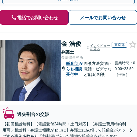
電話でお問い合わせ
メールでお問い合わせ
金 浩俊
東京都
インタビュー
を見る
弁護士
金法律事務所
営業時間：0
鎌倉市
か
面談方法(対面・
らも相談
電話・ビデオな
0:00~23:59
受付中
ど)は応相談
（平日）
過失割合の交渉
【初回相談無料】【電話受付24時間・土日対応】【弁護士費用特約利
用可／相談料・弁護士報酬がゼロに】弁護士に依頼して賠償金がアッ
プする事例多数あり「裁判例に沿った適切な賠償金を得るために、事