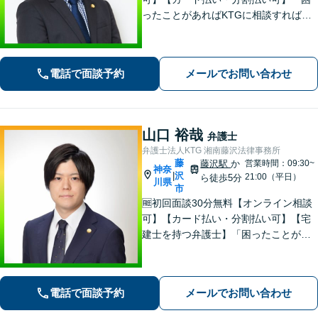
ったことがあればKTGに相談すれば安
心」と思っていただけるような、ワン
ストップサービスを提供しています。
お気軽にご相談ください。
電話で面談予約
メールでお問い合わせ
山口 裕哉
弁護士
弁護士法人KTG 湘南藤沢法律事務所
藤
藤沢駅
か
営業時間：09:30~
神奈
沢
|
21:00（平日）
ら徒歩5分
川県
市
🆓初回面談30分無料【オンライン相談
可】【カード払い・分割払い可】【宅
建士を持つ弁護士】「困ったことがあ
ればKTGに相談すれば安心」と思って
いただけるような、ワンストップサー
ビスを提供しています。お気軽にご相
電話で面談予約
メールでお問い合わせ
談ください。