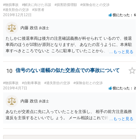
ましょう。 本人が動けない場合には、電話相談などを繋げないか相談
#物損事故
#解決に向けた示談
#損害賠償増額
#保険会社との交渉
してみましょう。
#過失割合の交渉
#加害者
2019年12月12日
役にたった
6
内藤 政信
弁護士
たしかに後退車両は後方の注意確認義務が科せられて いるので、後退
車両のほうが10割が原則となりますが、 あなたの言うように、本来駐
車すべきところでないと ころに駐車していたことから、後退車両のさ
またげに なることも予見されるし、あなたが後退してきたことに きず
いたならクラクションを鳴らす必要もあるでしょう。 駐車スペースで
ないところに停めていることの合図と して、補助ランプも点灯してお
10
信号のない道幅の似た交差点での事故について
く必要もあるでしょうね。 ２割くらいは過失がありそうですね。 私見
です。
#物損事故
#自動車事故
#過失割合の交渉
#保険会社との交渉
2019年4月7日
役にたった
2
内藤 政信
弁護士
あなたが交差点に先に入っていたことを主張し、 相手の前方注意義務
違反を主張するといいでし ょう。 メール相談はこれで終わります。