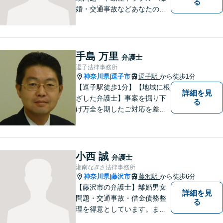
る
婚・交通事故などあなたの困
りごとを一緒に解決していき
ましょう。
手島 万里
弁護士
逗子法律事務所
神奈川県
逗子市
逗子駅
から徒歩1分
|
【逗子駅徒歩1分】【地域に根
詳細を見
ざした弁護士】事案を掘り下
る
げ万全を期したご対応を差し
上げることがモットーです。
相続問題／離婚問題／不動産
問題／労働問題／交通事故な
ど、幅広く対応可能。【明確
小西 誠
弁護士
な料金体系】１件１件ていね
湘南なぎさ法律事務所
いに対応させて頂きます。ご
神奈川県
藤沢市
藤沢駅
から徒歩6分
|
連絡ください。
【藤沢市の弁護士】離婚男女
詳細を見
問題・交通事故・借金債務整
る
理を得意としています。ま
た、事業所勤務経験があり、