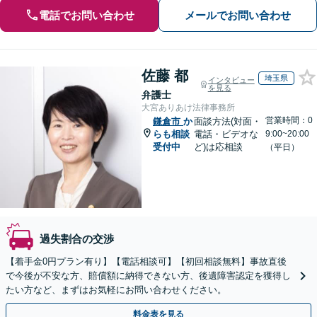
電話でお問い合わせ
メールでお問い合わせ
佐藤 都
埼玉県
インタビュー
を見る
弁護士
大宮ありあけ法律事務所
営業時間：0
鎌倉市
か
面談方法(対面・
らも相談
電話・ビデオな
9:00~20:00
受付中
ど)は応相談
（平日）
過失割合の交渉
【着手金0円プラン有り】【電話相談可】【初回相談無料】事故直後
で今後が不安な方、賠償額に納得できない方、後遺障害認定を獲得し
たい方など、まずはお気軽にお問い合わせください。
料金表を見る