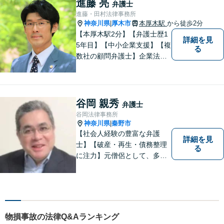
進藤 亮
弁護士
進藤・田村法律事務所
神奈川県
厚木市
本厚木駅
から徒歩2分
|
【本厚木駅2分】【弁護士歴1
詳細を見
5年目】【中小企業支援】【複
る
数社の顧問弁護士】企業法
務…会社法｜契約法務｜企業
間紛争｜会社訴訟｜労務紛争
｜債権回収｜法人破産 || 一
般民事…交通事故｜労働｜不
谷岡 親秀
弁護士
動産｜相続｜借金問題
谷岡法律事務所
神奈川県
秦野市
|
【社会人経験の豊富な弁護
詳細を見
士】【破産・再生・債務整理
る
に注力】元僧侶として、多く
の方々のお悩みに寄り添って
まいりました。「皆様が抱え
る法律問題のより良い解決策
は何か」を常に考え、アドバ
イスをいたします！
物損事故の法律Q&Aランキング