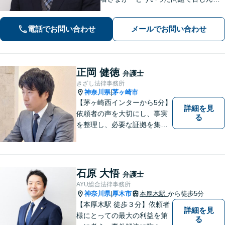
いるのか」「最終的にどのような未来
を望んでいるのか」を丁寧に伺い、最
電話でお問い合わせ
メールでお問い合わせ
善の解決策をご提案します。お気軽に
ご相談ください。【休日・夜間対応】
正岡 健徳
弁護士
きざし法律事務所
神奈川県
茅ヶ崎市
|
【茅ヶ崎西インターから5分】
詳細を見
依頼者の声を大切にし、事実
る
を整理し、必要な証拠を集め
て、紛争を解決するお手伝い
をします。 どんなご相談にも
親身に対応し、皆さまの少し
でも明るい未来のために尽力
石原 大悟
弁護士
しますのでご安心ください。
AYU総合法律事務所
【駐車場有】
神奈川県
厚木市
本厚木駅
から徒歩5分
|
【本厚木駅 徒歩３分】依頼者
詳細を見
様にとっての最大の利益を第
る