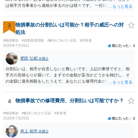
ので、そのあたりのご事情も踏まえて、依頼意思の確認方法等を検討
は相手方当事者から連絡が来るのかは様々です。 一括払いや分割払い
する必要があると思われます。
は、和解交渉の際の条件となります。 相手方が相談者さんの損害賠償
金の支払いにつき、分割払いに合意すれば、和解は可能です。 他方で
合意しなければ和解できないことになります。 今後の見通しを知る為
3
物損事故の分割払いは可能か？相手の威圧への対
に、交渉の方向性につき、最寄りの法律事務所で相談だけでもされる
処法
ことも検討ください。
#物損事故
#損害賠償増額
#解決に向けた示談
#加害者
2026年7月26日
役にたった
2
肥田 弘昭
弁護士
分割払いは、相手が合意しないと難しいです。上記の事情ですと、相
手方の見積もりが届いて、まずその金額が妥当かどうかを検討し、そ
の金額に過失相殺をしたうえで、あなたにも修理代金が発生している
のであれば、過失相殺後の相互の金額について相殺して、その残額を
分割払いにしたいとの示談案を提案するのが良いかと思います。威圧
されるのであれば、斡旋、仲裁、民事調停を利用しては如何でしょう
4
物損事故での修理費用、分割払いは可能ですか？
か。ご参考にしてください。
#物損事故
#解決に向けた示談
#加害者
2026年7月25日
役にたった
2
井上 祐司
弁護士