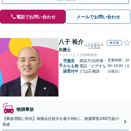
電話でお問い合わせ
メールでお問い合わせ
八子 裕介
東京都
インタビュ
ーを見る
弁護士
ベリーベスト法律事務所
営業時間：10:
平塚市
面談方法(対面・
からも相
電話・ビデオな
00~19:00（土
談受付中
ど)は応相談
日祝日）
物損事故
【事故増額に特化】保険会社提示を最大9倍に。後遺障害1000万超の
実績