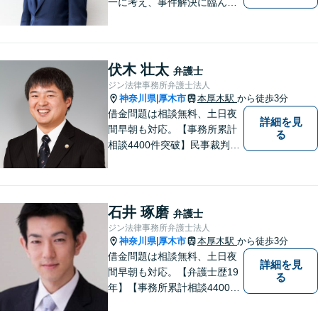
一に考え、事件解決に臨んで
おります。神奈川県央地域に
根差し、みなさまから選ばれ
るべき県内Ｎｏ１の法律事務
所を目指しております。
伏木 壮太
弁護士
ジン法律事務所弁護士法人
神奈川県
厚木市
本厚木駅
から徒歩3分
|
借金問題は相談無料、土日夜
詳細を見
間早朝も対応。【事務所累計
る
相談4400件突破】民事裁判／
家事調停・審判／債務整理／
法人破産／相続／不貞トラブ
ル／離婚／男女問題
石井 琢磨
弁護士
ジン法律事務所弁護士法人
神奈川県
厚木市
本厚木駅
から徒歩3分
|
借金問題は相談無料、土日夜
詳細を見
間早朝も対応。【弁護士歴19
る
年】【事務所累計相談4400件
突破】民事裁判／家事調停・