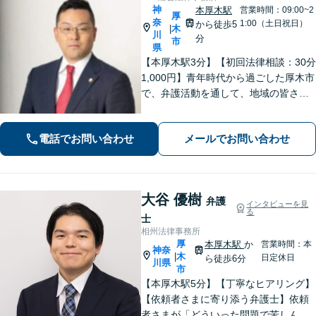
神
本厚木駅
営業時間：09:00~2
厚
奈
1:00（土日祝日）
から徒歩5
木
|
川
分
市
県
【本厚木駅3分】【初回法律相談：30分
1,000円】青年時代から過ごした厚木市
で、弁護活動を通して、地域の皆さま
のお役に立ちたい。企業法務・不動
産・インターネット問題など幅広い分
電話でお問い合わせ
メールでお問い合わせ
野に対応可能です。【休日・夜間対
応】
大谷 優樹
弁護
インタビューを見
る
士
相州法律事務所
厚
本厚木駅
か
営業時間：本
神奈
木
|
日定休日
ら徒歩6分
川県
市
【本厚木駅5分】【丁寧なヒアリング】
【依頼者さまに寄り添う弁護士】依頼
者さまが「どういった問題で苦しんで