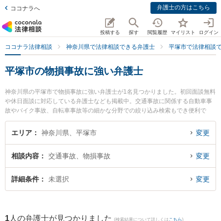
弁護士の方はこちら
ココナラへ
投稿する
探す
閲覧履歴
マイリスト
ログイン
ココナラ法律相談
神奈川県で法律相談できる弁護士
平塚市で法律相談
平塚市の物損事故に強い弁護士
神奈川県の平塚市で物損事故に強い弁護士が1名見つかりました。初回面談無料
や休日面談に対応している弁護士なども掲載中。交通事故に関係する自動車事
故やバイク事故、自転車事故等の細かな分野での絞り込み検索もでき便利で
す。特に稲垣総合法律事務所の稲垣 孝宣弁護士のプロフィール情報や弁護士費
用、強みなどが注目されています。『平塚市で土日や夜間に発生した物損事故
エリア
神奈川県、平塚市
変更
のトラブルを今すぐに弁護士に相談したい』『物損事故のトラブル解決の実績
豊富な近くの弁護士を検索したい』『初回相談無料で物損事故を法律相談でき
相談内容
交通事故、物損事故
変更
る平塚市内の弁護士に相談予約したい』などでお困りの相談者さんにおすすめ
です。
詳細条件
未選択
変更
1
人の弁護士が見つかりました
(検索結果について詳しくは
こちら
)