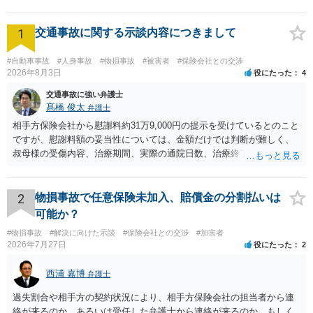
1
交通事故に関する示談内容につきまして
#自動車事故
#人身事故
#物損事故
#被害者
#保険会社との交渉
2026年8月3日
役にたった
4
交通事故に強い弁護士
髙橋 俊太
弁護士
相手方保険会社から慰謝料約31万9,000円の提示を受けているとのこと
ですが、慰謝料額の妥当性については、金額だけでは判断が難しく、
叔母様の受傷内容、治療期間、実際の通院日数、治療終了の経緯、後
遺症の有無、相手方保険会社から提示されている示談内容の内訳等を
確認する必要があります。保険会社から提示される慰謝料額について
は、弁護士が介入することにより増額を検討できる場合がありますの
2
物損事故で任意保険未加入、賠償金の分割払いは
で、以下の資料・情報を準備した上で、弁護士に個別に相談すること
可能か？
をお勧めいたします。 ・相手方保険会社から届いている示談金額の提
#物損事故
#解決に向けた示談
#保険会社との交渉
#加害者
示書類 ・叔母様の診断名、けがの内容 ・治療開始日及び治療終了日
2026年7月27日
役にたった
2
・入院の有無、通院回数 ・現在も症状が残っているか ・叔母様ご本人
やご家族等が加入している保険に、今回の事故で利用できる弁護士費
西浦 嘉博
弁護士
用特約が付帯しているか なお、被害者は叔母様ご本人となりますの
で、弁護士が受任する場合には、叔母様ご本人の依頼意思等を確認す
過失割合や相手方の契約状況により、相手方保険会社の担当者から連
る必要があります。日本語での十分な意思疎通が難しいとのことです
絡が来るのか、あるいは受任した弁護士から連絡が来るのか、もしく