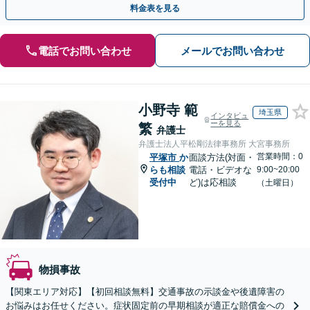
料金表を見る
電話でお問い合わせ
メールでお問い合わせ
小野寺 範
埼玉県
インタビュ
ーを見る
繁
弁護士
弁護士法人平松剛法律事務所 大宮事務所
営業時間：0
平塚市
か
面談方法(対面・
らも相談
電話・ビデオな
9:00~20:00
受付中
ど)は応相談
（土曜日）
物損事故
【関東エリア対応】【初回相談無料】交通事故の示談金や後遺障害の
お悩みはお任せください。症状固定前の早期相談が適正な賠償金への