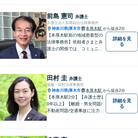
審判／債務整理／法人破産／
相続／不貞トラブル／離婚／
男女問題
前島 憲司
弁護士
弁護士法人前島綜合法律事務所
神奈川県
厚木市
本厚木駅
から徒歩2分
|
【本厚木駅前の地域密着型の
詳細を見
法律事務所】依頼者さまと弁
る
護士の関係では、コミュニケ
ーションの取りやすさを重
視！早期解決のためにまずは
ご相談ください。【電話・WE
B面談可】【本厚木駅1分】
田村 圭
弁護士
進藤・田村法律事務所
神奈川県
厚木市
本厚木駅
から徒歩2分
|
【本厚木駅2分】【弁護士歴1
詳細を見
0年以上】【離婚・男女問題/
る
不動産問題/交通事故に注力】
わかりやすい説明と迅速・誠
実対応を心がけています。最
善の解決策をご提供できるよ
う、全力でサポートします。