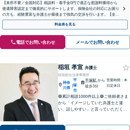
【来所不要／全国対応】相談料・着手金0円で適正な慰謝料獲得から
後遺障害認定まで徹底的にサポートします。保険会社の対応にお困り
の方も、経験豊富な弁護士が最後まで強気の交渉を行います。【全国
13拠点】お気軽にご相談ください。
料金表を見る
電話でお問い合わせ
メールでお問い合わせ
稲垣 孝宣
弁護士
稲垣総合法律事務所
平
平塚駅
から
営業時間：本
神奈
塚
|
日定休日
徒歩3分
川県
市
🟢累計相談1000件以上🟢ご依頼者さま
から「イメージしていた弁護士と違
い、話しやすい」と言っていただくこ
とも多くあります。ご依頼者さまを
「否定せず」、明るく前向きにコミュ
ニケーションをいたします！【債務整