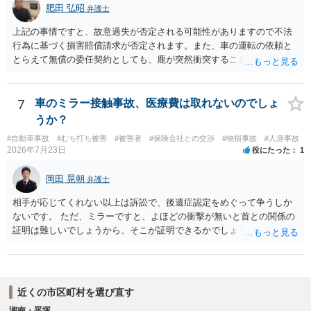
肥田 弘昭
弁護士
上記の事情ですと、故意過失が否定される可能性がありますので不法
行為に基づく損害賠償請求が否定されます。また、車の運転の依頼と
とらえて無償の委任契約としても、鹿が突然衝突することは予見がで
きませんので善管注意義務違反は否定され債務不履行に基づく損害賠
償請求も成立しない可能性があります。以上の理由から支払義務は否
定される可能性が高いです。ご参考にしてください。
7
車のミラー接触事故、医療費は取れないのでしょ
うか？
#自動車事故
#むち打ち被害
#被害者
#保険会社との交渉
#物損事故
#人身事故
2026年7月23日
役にたった
1
岡田 晃朝
弁護士
相手が応じてくれない以上は訴訟で、後遺症認定をめぐって争うしか
ないです。 ただ、ミラーですと、よほどの衝撃が無いと首との関係の
証明は難しいでしょうから、そこが証明できるかでしょうね。
近くの市区町村を選び直す
湘南・平塚