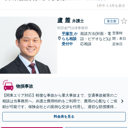
1件中 1-1件を表示
盧 麓
弁護士
東京都
和田倉門法律事務所
営業時
平塚市
か
面談方法(対面・電
らも相談
話・ビデオなど)は
間：本日
受付中
応相談
定休日
物損事故
【関東エリア対応】軽微な事故から重大事故まで、交通事故被害のご
相談は当事務所へ。弁護士費用特約をご利用で、費用の心配なくご依
頼が可能です。保険会社との面倒な交渉を代理し、適切な賠償獲得を
目指します。【日本語・中国語対応可能】
料金表を見る