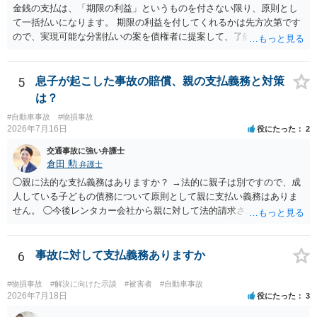
金銭の支払は、「期限の利益」というものを付さない限り、原則とし
て一括払いになります。 期限の利益を付してくれるかは先方次第です
ので、実現可能な分割払いの案を債権者に提案して、了解してもらえ
れば分割払いは可能です。
5
息子が起こした事故の賠償、親の支払義務と対策
は？
#自動車事故
#物損事故
2026年7月16日
役にたった
2
交通事故に強い弁護士
倉田 勲
弁護士
◯親に法的な支払義務はありますか？ →法的に親子は別ですので、成
人している子どもの債務について原則として親に支払い義務はありま
せん。 ◯今後レンタカー会社から親に対して法的請求される可能性は
ありますか？ →原則として支払い義務がない以上請求される可能性は
低いでしょう。 ◯親である私は今後どう対応すべきでしょうか？ →債
権者に対してご自身は支払いを拒み、請求するのであれば本人に対し
6
事故に対して支払義務ありますか
て請求するよう言う程度かと思います。
#物損事故
#解決に向けた示談
#被害者
#自動車事故
2026年7月18日
役にたった
3