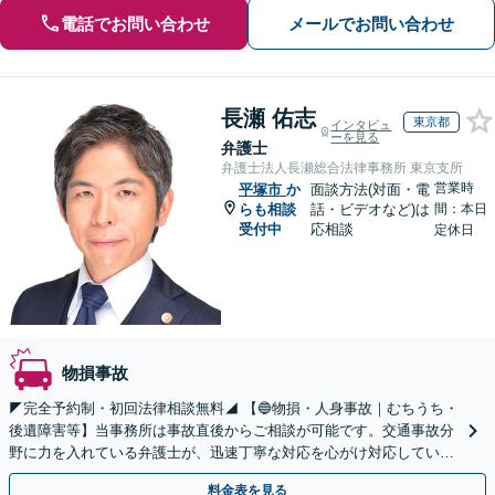
電話でお問い合わせ
メールでお問い合わせ
長瀬 佑志
東京都
インタビュ
ーを見る
弁護士
弁護士法人長瀬総合法律事務所 東京支所
営業時
平塚市
か
面談方法(対面・電
らも相談
話・ビデオなど)は
間：本日
受付中
応相談
定休日
物損事故
◤完全予約制・初回法律相談無料◢ 【🔵物損・人身事故｜むちうち・
後遺障害等】当事務所は事故直後からご相談が可能です。交通事故分
野に力を入れている弁護士が、迅速丁寧な対応を心がけ対応していま
す。お気軽にお問い合わせください。
料金表を見る