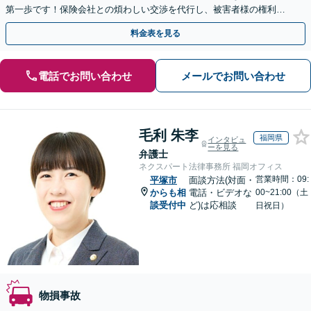
第一歩です！保険会社との煩わしい交渉を代行し、被害者様の権利を
しっかり守ります。【夜間や休日相談可】
料金表を見る
電話でお問い合わせ
メールでお問い合わせ
毛利 朱李
福岡県
インタビュ
ーを見る
弁護士
ネクスパート法律事務所 福岡オフィス
営業時間：09:
平塚市
面談方法(対面・
からも相
電話・ビデオな
00~21:00（土
談受付中
ど)は応相談
日祝日）
物損事故