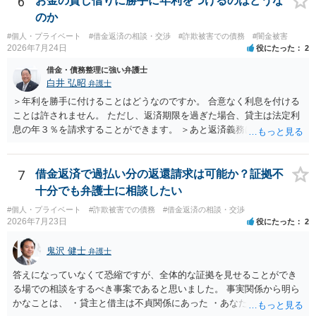
6
お金の貸し借りに勝手に年利をつけるのはどうな
のか
#個人・プライベート
#借金返済の相談・交渉
#詐欺被害での債務
#闇金被害
2026年7月24日
役にたった
2
借金・債務整理に強い弁護士
白井 弘昭
弁護士
＞年利を勝手に付けることはどうなのですか。 合意なく利息を付ける
ことは許されません。 ただし、返済期限を過ぎた場合、貸主は法定利
息の年３％を請求することができます。 ＞あと返済義務はありますか
借りたお金の返済か、勝手につけられた利息がが分かりませんが、借
りたお金は返さなければいけませんし、勝手につけた利息は返済不要
です。 以上、ご参考まで。
7
借金返済で過払い分の返還請求は可能か？証拠不
十分でも弁護士に相談したい
#個人・プライベート
#詐欺被害での債務
#借金返済の相談・交渉
2026年7月23日
役にたった
2
鬼沢 健士
弁護士
答えになっていなくて恐縮ですが、全体的な証拠を見せることができ
る場での相談をするべき事案であると思いました。 事実関係から明ら
かなことは、 ・貸主と借主は不貞関係にあった ・あなたから相手に金