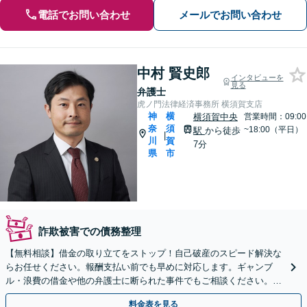
電話でお問い合わせ
メールでお問い合わせ
中村 賢史郎
インタビューを
見る
弁護士
虎ノ門法律経済事務所 横須賀支店
神
横
横須賀中央
営業時間：09:00
奈
須
~18:00（平日）
駅
から徒歩
|
川
賀
7分
県
市
詐欺被害での債務整理
【無料相談】借金の取り立てをストップ！自己破産のスピード解決な
らお任せください。報酬支払い前でも早めに対応します。ギャンブ
ル・浪費の借金や他の弁護士に断られた事件でもご相談ください。税
理士・司法書士有資格弁護士が対応。
料金表を見る