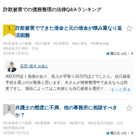
す。 お困りの方はぜひご相談
詐欺被害での債務整理の法律Q&Aランキング
ください。
1
詐欺被害でできた借金と元の借金が積み重なり返
済困難
#詐欺被害での債務
#自己破産
#任意整理
#個人再生
#消費者金融
#借金返済の相談・交渉
2026年7月30日
役にたった
2
吉田 雄大
弁護士
400万円近く負債があり、収入が手取り16万円ほどでしたら、自己破産
手続を選ぶのが最善と思います。夫さんが債務整理中であるならば尚
更ですし、場合によってはご夫婦とも自己破産を選択する方法もある
と思います。
2
弁護士の態度に不満、他の事務所に相談すべき
か？
#詐欺被害での債務
#多重債務
#FX詐欺
#副業詐欺
#借金返済の相談・交渉
#仮想通貨詐欺
2026年7月15日
役にたった
3