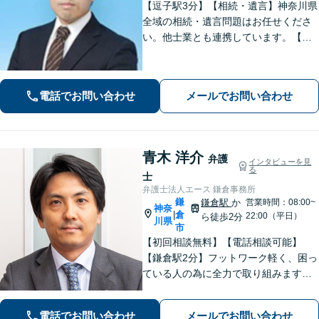
【逗子駅3分】【相続・遺言】神奈川県
全域の相続・遺言問題はお任せくださ
い。他士業とも連携しています。【離
婚・男女問題】豊富な実績が強み。女
性弁護士も所属している事務所です。
【初回面談無料】【夜間・休日は予約
電話でお問い合わせ
メールでお問い合わせ
で対応可】【法テラス可】
青木 洋介
弁護
インタビューを見
る
士
弁護士法人エース 鎌倉事務所
鎌
鎌倉駅
か
営業時間：08:00~
神奈
倉
|
22:00（平日）
ら徒歩2分
川県
市
【初回相談無料】【電話相談可能】
【鎌倉駅2分】フットワーク軽く、困っ
ている人の為に全力で取り組みます。
まずはご相談ください。
電話でお問い合わせ
メールでお問い合わせ