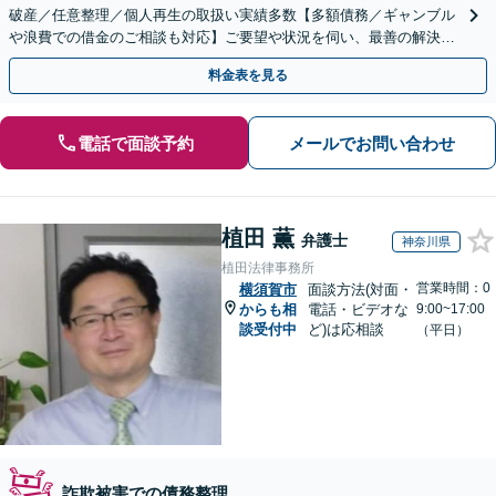
破産／任意整理／個人再生の取扱い実績多数【多額債務／ギャンブル
や浪費での借金のご相談も対応】ご要望や状況を伺い、最善の解決を
目指します
料金表を見る
電話で面談予約
メールでお問い合わせ
植田 薫
弁護士
神奈川県
植田法律事務所
営業時間：0
横須賀市
面談方法(対面・
からも相
電話・ビデオな
9:00~17:00
談受付中
ど)は応相談
（平日）
詐欺被害での債務整理