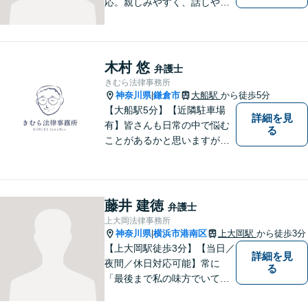
応。親しみやすく、話しやす
い弁護士であることを心がけ
ています。ご相談予約をご希
望の場合にはまずはお気軽に
お問い合わせください。
木村 悠
弁護士
きむら法律事務所
神奈川県
鎌倉市
大船駅
から徒歩5分
|
【大船駅5分】【近隣駐車場
詳細を見
有】皆さんも日常の中で悩む
る
ことがあるかと思いますが、
まず誰かに相談してみるとい
うことで解決の糸口が見つか
るかもしれません。地域の
方々により良い法律サービス
藤井 建徳
弁護士
を届けていきたいと思いま
上大岡法律事務所
す。 ぜひご相談ください。
神奈川県
横浜市港南区
上大岡駅
から徒歩3分
|
【上大岡駅徒歩3分】【当日／
詳細を見
夜間／休日対応可能】常に
る
「最後まで私の味方でいてく
れる」と思っていただけるよ