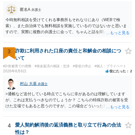
匿名A
弁護士
今時無料相談を受けてくれる事務所もそれなりにあり（WEBで検
索）、また自治体でも無料相談を実施しているのではないかと思いま
すので、実際に複数の弁護士に会って、ちゃんと話を聞いてくれる
方、高圧的ではない方に相談した方が良いでしょう。その弁護士の方
はそもそも事案を把握できていないようですので、御相談の案件につ
いては弁護士として能力不足なのかもしれません。相手にしない方が
3
詐欺に利用された口座の責任と和解金の相談につ
良いと思います。ただ、仮想通貨詐欺の被害回復は現実的には難しい
いて
かもしれません。
#詐欺被害での債務
#借金返済の相談・交渉
#督促の停止
#個人・プライベート
2026年8月6日
役にたった
2
村山 大基
弁護士
>通帳など送付している時点でこちらに非があるのは理解しています
が、これは支払うべきなのでしょうか？ こちらの特殊詐欺の被害を受
けた立場でもあると思うのですが、この場合どういった対処が必要で
しょうか？ →依頼するかどうかは別にして、弁護士に相談に行った方
がいいとは思います。 そもそも、特殊詐欺関係なく旦那さんの行為
は法に触れる可能性もあります。 ＞100万を支払わず穏便に和解する
4
愛人契約解消後の返済義務と取り立て行為の合法
ことは可能でしょうか？ →一般的には難しいです。相談者さんも１０
性は？