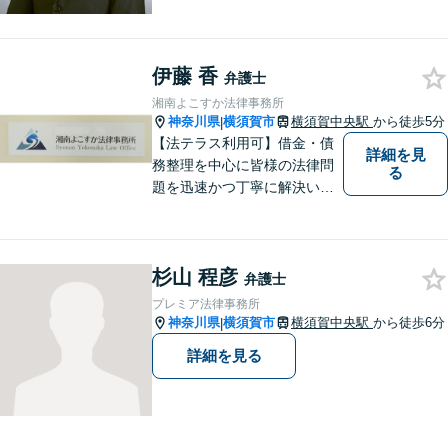
富な弁護経験と信頼を持つ弁
護士。他士業連携で高度な問
題にも対応可能◎【法テラス
伊藤 香
可】【女性弁護士在籍】
弁護士
湘南よこすか法律事務所
神奈川県
横須賀市
横須賀中央駅
から徒歩5分
|
【法テラス利用可】借金・債
詳細を見
務整理を中心に皆様の法律問
る
題を迅速かつ丁寧に解決いた
します。暮らしの身近な相談
相手として、依頼者様の事情
に合わせた解決方法をご提
杉山 程彦
案。まずはお気軽にご相談く
弁護士
ださい。
プレミア法律事務所
神奈川県
横須賀市
横須賀中央駅
から徒歩6分
|
詳細を見る