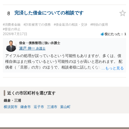
銭を振り込んだ形跡がある ということでしょう。 相手の反論として予
想されるのは、 ・もらったものだ ・貸したかもしれないが、不法原因
給付ではない でしょう。 書かれた情報だけからは、不法原因給付であ
8
完済した借金についての相談です
るといえそうなものはありませんでした。 不貞当事者間での貸金だか
らといって不法原因給付になるわけではありません。 あなたが性行為
#消費者金融
#詐欺被害での債務
#借金返済の相談・交渉
#時効の援用
をしたくてお金を払ってお願いしていたという事情などが必要です。
#督促の停止
2026年7月17日
役にたった
1
借金・債務整理に強い弁護士
瀬戸 伸一
弁護士
アイフルの処理が誤っているという可能性もありますが、多くは、債
権自体はまだ残っているという可能性のほうが高いと思われます。 配
偶者（「旦那」の方）のほうで、相談者様に話したくない事情等もあ
るのではないかと推察いたします。 長期間経過していれば、消滅時効
援用という方法も取れる可能性があるため、御主人に法律事務所に相
談にいくように説得されてはどうでしょうか。相談者様が一緒だと話
せない事情もあるかもしれないのでおひとりで行ってもらうほうがい
近くの市区町村を選び直す
いかもしれません。 配偶者の債務がある状態で配偶者が亡くなると債
鎌倉・三浦
務を相談者様が相続するという状態になる（相続放棄などの亡くなっ
横須賀市
鎌倉市
逗子市
三浦市
葉山町
てからの方法もありますが）ため、相談者様にも関係することだとし
て相談にいくようにお話してみてはどうでしょうか。