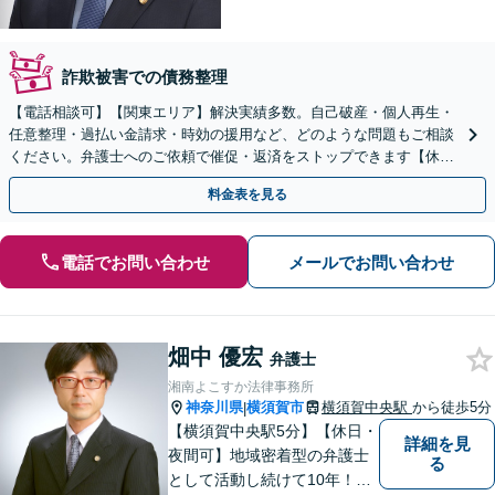
詐欺被害での債務整理
【電話相談可】【関東エリア】解決実績多数。自己破産・個人再生・
任意整理・過払い金請求・時効の援用など、どのような問題もご相談
ください。弁護士へのご依頼で催促・返済をストップできます【休
日・夜間相談可】【分割払い可】【初回相談無料】
料金表を見る
電話でお問い合わせ
メールでお問い合わせ
畑中 優宏
弁護士
湘南よこすか法律事務所
神奈川県
横須賀市
横須賀中央駅
から徒歩5分
|
【横須賀中央駅5分】【休日・
詳細を見
夜間可】地域密着型の弁護士
る
として活動し続けて10年！豊