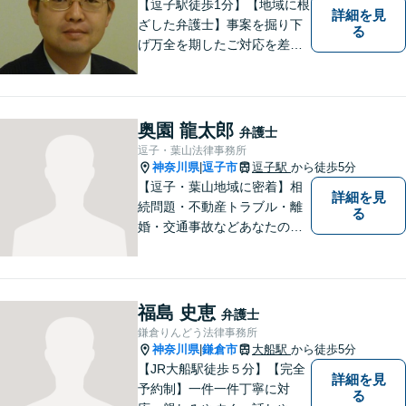
【逗子駅徒歩1分】【地域に根
詳細を見
ざした弁護士】事案を掘り下
る
げ万全を期したご対応を差し
上げることがモットーです。
相続問題／離婚問題／不動産
問題／労働問題／交通事故な
ど、幅広く対応可能。【明確
奥園 龍太郎
弁護士
な料金体系】１件１件ていね
逗子・葉山法律事務所
いに対応させて頂きます。ご
神奈川県
逗子市
逗子駅
から徒歩5分
|
連絡ください。
【逗子・葉山地域に密着】相
詳細を見
続問題・不動産トラブル・離
る
婚・交通事故などあなたの困
りごとを一緒に解決していき
ましょう。
福島 史恵
弁護士
鎌倉りんどう法律事務所
神奈川県
鎌倉市
大船駅
から徒歩5分
|
【JR大船駅徒歩５分】【完全
詳細を見
予約制】一件一件丁寧に対
る