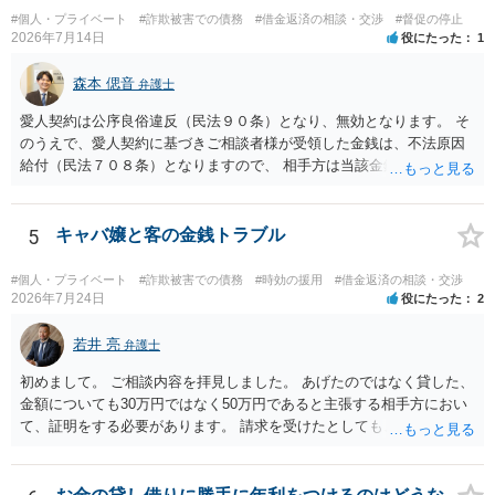
０万円の被害を受けたとして、１円も払わないで和解したいと言われ
#個人・プライベート
#詐欺被害での債務
#借金返済の相談・交渉
#督促の停止
たら、 できるだけ重い刑罰を与えて欲しい、と思われるのではない
2026年7月14日
役にたった
1
でしょうか。 ＞弁護士さんに入ってもらうことで支払額が下がること
はありますか？ そこはあり得ます、ただ、弁護士費用かけるならその
森本 偲音
弁護士
分賠償に回すことも考えられるので、 兼ね合いは考えてみましょう。
愛人契約は公序良俗違反（民法９０条）となり、無効となります。 そ
のうえで、愛人契約に基づきご相談者様が受領した金銭は、不法原因
給付（民法７０８条）となりますので、 相手方は当該金銭の返還請求
をすることはできません。 以上、ご参考までに。
5
キャバ嬢と客の金銭トラブル
#個人・プライベート
#詐欺被害での債務
#時効の援用
#借金返済の相談・交渉
2026年7月24日
役にたった
2
若井 亮
弁護士
初めまして。 ご相談内容を拝見しました。 あげたのではなく貸した、
金額についても30万円ではなく50万円であると主張する相手方におい
て、証明をする必要があります。 請求を受けたとしても、もらったも
のであることを伝え、貸したというのであれば証拠を出すよう申し入
れることになるでしょう。 請求があるまでは、こちらからアクション
を起こす必要はないかと思います。