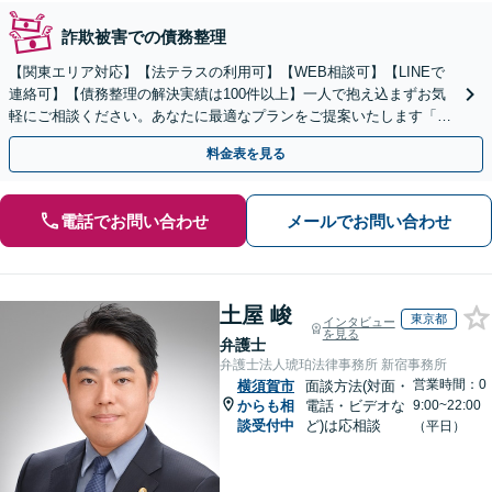
詐欺被害での債務整理
【関東エリア対応】【法テラスの利用可】【WEB相談可】【LINEで
連絡可】【債務整理の解決実績は100件以上】一人で抱え込まずお気
軽にご相談ください。あなたに最適なプランをご提案いたします「法
人破産にも強い弁護士」【休日・夜間対応】
料金表を見る
電話でお問い合わせ
メールでお問い合わせ
土屋 峻
東京都
インタビュー
を見る
弁護士
弁護士法人琥珀法律事務所 新宿事務所
営業時間：0
横須賀市
面談方法(対面・
からも相
電話・ビデオな
9:00~22:00
談受付中
ど)は応相談
（平日）