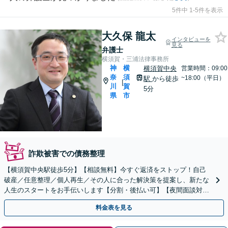
5件中 1-5件を表示
大久保 龍太
インタビューを
見る
弁護士
横須賀・三浦法律事務所
神
横
横須賀中央
営業時間：09:00
奈
須
~18:00（平日）
駅
から徒歩
|
川
賀
5分
県
市
詐欺被害での債務整理
【横須賀中央駅徒歩5分】【相談無料】今すぐ返済をストップ！自己
破産／任意整理／個人再生／その人に合った解決策を提案し、新たな
人生のスタートをお手伝いします【分割・後払い可】【夜間面談対応
（事前予約）】「過払い金請求は完全成功報酬型」
料金表を見る