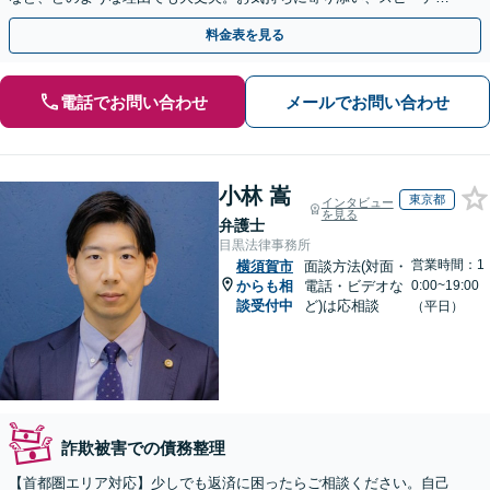
ーな解決を目指します【法テラス利用＆休日・夜間面談可】
料金表を見る
電話でお問い合わせ
メールでお問い合わせ
小林 嵩
東京都
インタビュー
を見る
弁護士
目黒法律事務所
営業時間：1
横須賀市
面談方法(対面・
からも相
電話・ビデオな
0:00~19:00
談受付中
ど)は応相談
（平日）
詐欺被害での債務整理
【首都圏エリア対応】少しでも返済に困ったらご相談ください。自己