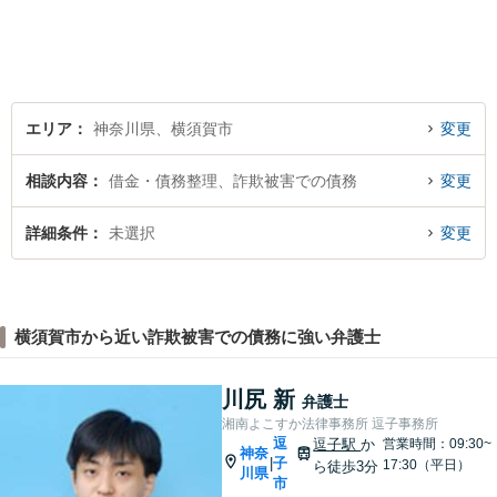
エリア
神奈川県、横須賀市
変更
相談内容
借金・債務整理、詐欺被害での債務
変更
詳細条件
未選択
変更
横須賀市から近い詐欺被害での債務に強い弁護士
川尻 新
弁護士
湘南よこすか法律事務所 逗子事務所
逗
逗子駅
か
営業時間：09:30~
神奈
子
|
17:30（平日）
ら徒歩3分
川県
市