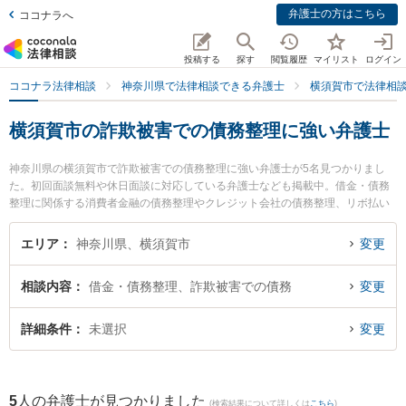
弁護士の方はこちら
ココナラへ
投稿する
探す
閲覧履歴
マイリスト
ログイン
ココナラ法律相談
神奈川県で法律相談できる弁護士
横須賀市で法律相
横須賀市の詐欺被害での債務整理に強い弁護士
神奈川県の横須賀市で詐欺被害での債務整理に強い弁護士が5名見つかりまし
た。初回面談無料や休日面談に対応している弁護士なども掲載中。借金・債務
整理に関係する消費者金融の債務整理やクレジット会社の債務整理、リボ払い
の債務整理等の細かな分野での絞り込み検索もでき便利です。特に横須賀・三
浦法律事務所の大久保 龍太弁護士や虎ノ門法律経済事務所 横須賀支店の中村
エリア
神奈川県、横須賀市
変更
賢史郎弁護士、湘南よこすか法律事務所の畑中 優宏弁護士のプロフィール情報
や弁護士費用、強みなどが注目されています。『横須賀市で土日や夜間に発生
相談内容
借金・債務整理、詐欺被害での債務
変更
した詐欺被害での債務整理のトラブルを今すぐに弁護士に相談したい』『詐欺
被害での債務整理のトラブル解決の実績豊富な近くの弁護士を検索したい』
『初回相談無料で詐欺被害での債務整理を法律相談できる横須賀市内の弁護士
詳細条件
未選択
変更
に相談予約したい』などでお困りの相談者さんにおすすめです。
5
人の弁護士が見つかりました
(検索結果について詳しくは
こちら
)