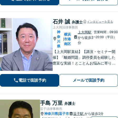
石井 誠
弁護士
インタビューを見る
上大岡法律事務所
神
上大岡駅
営業時間：09:00
横浜
奈
~20:00（平日）
から徒歩3
市港
|
川
分
南区
県
【上大岡駅直結】【講演・セミナー開
催】「離婚問題」調停委員を経験した
豊富な実績！とことんお悩みに寄り添
います！「交通事故」医学的知見・保
険制度の知識を活かしたトータルサポ
電話で面談予約
メールで面談予約
ートを実現【完全個室対応／子連れ相
談可】
手島 万里
弁護士
逗子法律事務所
神奈川県
逗子市
逗子駅
から徒歩1分
|