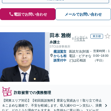
電話でお問い合わせ
メールでお問い合わせ
田本 雅樹
東京都
インタビュ
ーを見る
弁護士
STO法律事務所
営業時間：1
横須賀市
面談方法(対面・
からも相
電話・ビデオな
0:00~18:00
談受付中
ど)は応相談
（平日）
詐欺被害での債務整理
【関東エリア対応】【初回面談無料】豊富な実績あり！取り立て停止
＆こまめな連絡で、不安を軽減します。収入減やローン支払い、浪費
など、どのような理由でも大丈夫。お気持ちに寄り添い、スピーディ