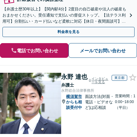
【弁護士歴30年以上】【関内駅4分】2度目の自己破産や法人の破産も
おまかせください。受任通知で支払いの督促ストップ。【法テラス利
用可】分割払い・カード払いなど柔軟に対応【休日・夜間面談可】
【電話／メール／ビデオ面談可】
料金表を見る
電話でお問い合わせ
メールでお問い合わせ
永野 達也
東京都
インタビュ
ーを見る
弁護士
永野総合法律事務所
営業時間：1
横須賀市
面談方法(対面・
からも相
電話・ビデオな
0:00~18:00
談受付中
ど)は応相談
（平日）