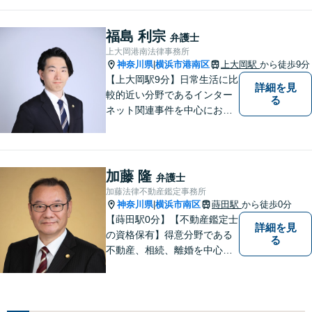
うな弁護士でいられるように
心がけています。地域密着型
の法律事務所として皆様のお
福島 利宗
弁護士
力になれればと考えておりま
上大岡港南法律事務所
す。
神奈川県
横浜市港南区
上大岡駅
から徒歩9分
|
【上大岡駅9分】日常生活に比
詳細を見
較的近い分野であるインター
る
ネット関連事件を中心にお取
り扱いしております。【掲載
情報の削除交渉】手数料３万
円から承ります。まずはメー
ルにて掲載情報のURL等をお
加藤 隆
弁護士
送りください。見込み、費用
加藤法律不動産鑑定事務所
等をご案内させていただきま
神奈川県
横浜市南区
蒔田駅
から徒歩0分
|
す。
【蒔田駅0分】【不動産鑑定士
詳細を見
の資格保有】得意分野である
る
不動産、相続、離婚を中心に
様々な分野の業務を行なって
おります。 今まで培ってきた
経験も活かして、依頼者に寄
り添った弁護活動を目指しま