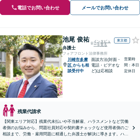
電話でお問い合わせ
メールでお問い合わせ
池尾 俊祐
東京都
インタビュ
ーを見る
弁護士
フォアフロント法律事務所
営業時
川崎市多摩
面談方法(対面・
区
からも相
電話・ビデオな
間：本日
談受付中
ど)は応相談
定休日
残業代請求
【関東エリア対応】残業代未払いや不当解雇、ハラスメントなど労働
者側のお悩みから、問題社員対応や契約書チェックなど使用者側のご
相談まで、労働・雇用問題に精通した弁護士が解決に導きます。ハラ