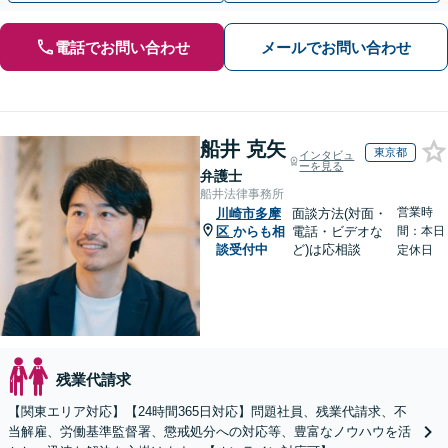
電話でお問い合わせ
メールでお問い合わせ
船井 克矢
東京都
インタビュ
ーを見る
弁護士
船井法律事務所
営業時
川崎市多摩
面談方法(対面・
区
からも相
電話・ビデオな
間：本日
談受付中
ど)は応相談
定休日
残業代請求
【関東エリア対応】【24時間365日対応】問題社員、残業代請求、不
当解雇、労働基準監督署、懲戒処分への対応等、豊富なノウハウを活