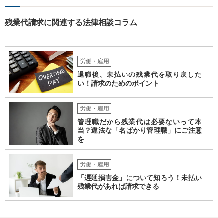
労働基準監督署への認定申請（事実上の倒産の場合）が行われた日の
６か月前の日から２年の間に退職した者であること 事実上の倒産の場
合、そもそも、労働基準監督署長の認定を要するため、申請•認定に相
残業代請求に関連する法律相談コラム
応の時間を要します。また、事業活動の停止•再開見込み等につき会社
側の抵抗が予想され、認定に至らない事態も想定されます。 また、労
働基準監督署へ申告なされているとのことですが、労働基準監督署が
行うのは、原則として、会社への指導や是正勧告のため、未払い賃金
労働・雇用
の支払いを会社に強制する措置までは行うことができないという実情
退職後、未払いの残業代を取り戻した
があります。 そのため、退職の意思を既に会社に表明しているのであ
い！請求のためのポイント
れば、未払賃金の支払を求める労働審判や労働訴訟などの方法に切り
替えることを検討された方が適切なように思います（とろうとされて
いる主題と会社の実態とがマッチしていないように思われます）。 一
労働・雇用
度、雇用契約書や就業規則などを持参の上、弁護士に直接相談されて
管理職だから残業代は必要ないって本
みてはいかがでしょうか。
当？違法な「名ばかり管理職」にご注意
を
労働・雇用
「遅延損害金」について知ろう！未払い
残業代があれば請求できる