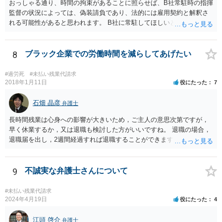
おっしゃる通り、時間の拘束があることに照らせば、B社常駐時の指揮
監督の状況によっては、偽装請負であり、法的には雇用契約と解釈さ
れる可能性があると思われます。 B社に常駐してほしいと先方が求め
る理由がコミュニケーションをしやすいからであるとするのであれ
ば、折衷的な提案として、「突発的な質問に対応できるように、基本
的には１０時〜１９時はできるだけB社にいるよう努力はします。た
8
ブラック企業での労働時間を減らしてあげたい
だ、他の仕事もありますので、必ずその条件を守れるとは限りません
し、B社常駐時であっても本件以外の仕事もさせてもらうことになりま
#過労死
#未払い残業代請求
す。」というものが考えられます。 その提案すら断られるようであれ
2018年1月11日
役にたった
7
ば、ちょっと危険な会社だというシグナルと考えるべきでしょう。
石畑 晶彦
弁護士
長時間残業は心身への影響が大きいため，ご主人の意思次第ですが，
早く休業するか，又は退職も検討した方がいいですね。 退職の場合，
退職届を出し，2週間経過すれば退職することができます。これは会社
の意向は関係ありません。 もっとも，禍根を残すことなくという希望
であれば，十分な引き継ぎを行った上で，退職することで後々のトラ
ブルは防ぐことが可能です。
9
不誠実な弁護士さんについて
#未払い残業代請求
2024年4月19日
役にたった
4
江頭 啓介
弁護士