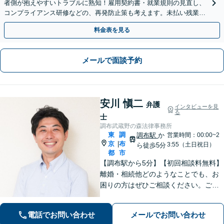
者側が抱えやすいトラブルに熟知！雇用契約書・就業規則の見直し、
コンプライアンス研修などの、再発防止策も考えます。未払い残業代
や不当解雇、労災など【狛江駅4分】【オンライン面談◎】
料金表を見る
メールで面談予約
安川 愼二
弁護
インタビューを見
る
士
調布武蔵野の森法律事務所
東
調
調布駅
か
営業時間：00:00~2
京
布
|
3:55（土日祝日）
ら徒歩5分
都
市
【調布駅から5分】【初回相談料無料】
離婚・相続他どのようなことでも、お
困りの方はぜひご相談ください。ご連
絡いただいた際には弁護士が直接対応
させていただきます。
電話でお問い合わせ
メールでお問い合わせ