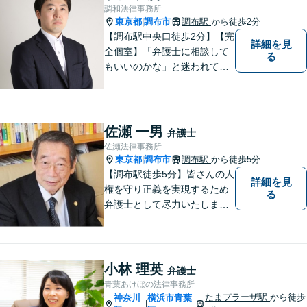
調和法律事務所
東京都
調布市
調布駅
から徒歩2分
|
【調布駅中央口徒歩2分】【完
詳細を見
全個室】「弁護士に相談して
る
もいいのかな」と迷われてい
る方は私にご相談ください。
ご依頼者様のお話を丁寧に聞
き、的確なアドバイスで「不
安」を「安心」に変えられる
佐瀬 一男
弁護士
よう尽力いたします。
佐瀬法律事務所
東京都
調布市
調布駅
から徒歩5分
|
【調布駅徒歩5分】皆さんの人
詳細を見
権を守り正義を実現するため
る
弁護士として尽力いたしま
す。離婚、相続、交通事故な
どお気軽にご相談ください。
小林 理英
弁護士
青葉あけぼの法律事務所
たまプラーザ駅
から徒歩
神奈川
横浜市青葉
|