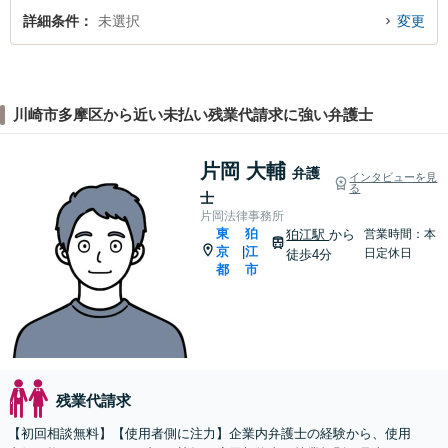
詳細条件
未選択
変更
川崎市多摩区から近い未払い残業代請求に強い弁護士
片岡 大輔
弁護
インタビューを見
る
士
片岡法律事務所
東
狛
狛江駅
から
営業時間：本
京
江
|
日定休日
徒歩4分
都
市
残業代請求
【初回相談無料】【使用者側に注力】企業内弁護士の経験から、使用