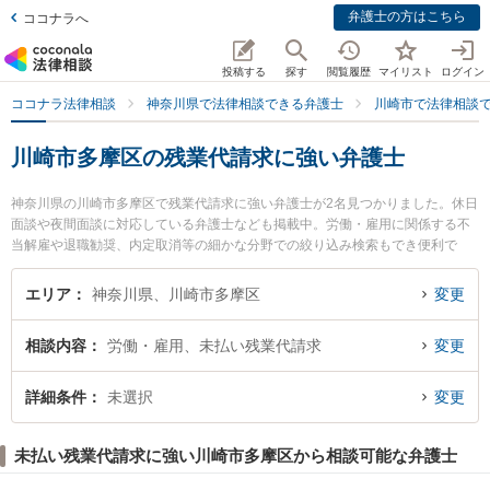
弁護士の方はこちら
ココナラへ
投稿する
探す
閲覧履歴
マイリスト
ログイン
ココナラ法律相談
神奈川県で法律相談できる弁護士
川崎市で法律相談
川崎市多摩区の残業代請求に強い弁護士
神奈川県の川崎市多摩区で残業代請求に強い弁護士が2名見つかりました。休日
面談や夜間面談に対応している弁護士なども掲載中。労働・雇用に関係する不
当解雇や退職勧奨、内定取消等の細かな分野での絞り込み検索もでき便利で
す。特に川崎北合同法律事務所の湯山 薫弁護士や川崎北合同法律事務所の工藤
猛弁護士のプロフィール情報や弁護士費用、強みなどが注目されています。
エリア
神奈川県、川崎市多摩区
変更
『川崎市多摩区で土日や夜間に発生した残業代請求のトラブルを今すぐに弁護
士に相談したい』『残業代請求のトラブル解決の実績豊富な近くの弁護士を検
相談内容
労働・雇用、未払い残業代請求
変更
索したい』『初回相談無料で残業代請求を法律相談できる川崎市多摩区内の弁
護士に相談予約したい』などでお困りの相談者さんにおすすめです。
詳細条件
未選択
変更
未払い残業代請求に強い川崎市多摩区から相談可能な弁護士