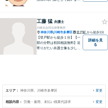
す。日々研鑽を怠らず、依頼
者様との信頼関係が築けるよ
う努力しています。家事事
工藤 猛
件・刑事事件・労働事件な
弁護士
ど、幅広く対応いたします。
川崎北合同法律事務所
神奈川県
川崎市多摩区
登戸駅
から徒歩1分
|
【登戸駅から徒歩１分】【一
詳細を見
部の分野は初回相談無料】近
る
寄りがたい弁護士像を少しで
も変えられるように、皆様に
寄り添い、一緒に考え、お一
人おひとりにとって最善の解
決が何であるのかを見極め、
誠心誠意、仕事に取り組んで
まいります。
エリア
神奈川県、川崎市多摩区
変更
相談内容
労働・雇用、未払い残業代請求
変更