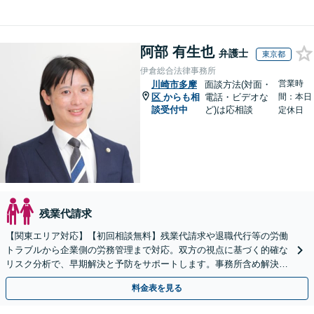
阿部 有生也
弁護士
東京都
伊倉総合法律事務所
営業時
川崎市多摩
面談方法(対面・
区
からも相
電話・ビデオな
間：本日
談受付中
ど)は応相談
定休日
残業代請求
【関東エリア対応】【初回相談無料】残業代請求や退職代行等の労働
トラブルから企業側の労務管理まで対応。双方の視点に基づく的確な
リスク分析で、早期解決と予防をサポートします。事務所含め解決実
績は年300件以上！【時間外・Web相談も可】
料金表を見る