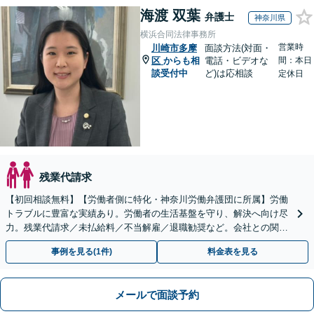
海渡 双葉
弁護士
神奈川県
横浜合同法律事務所
営業時
川崎市多摩
面談方法(対面・
区
からも相
電話・ビデオな
間：本日
談受付中
ど)は応相談
定休日
残業代請求
【初回相談無料】【労働者側に特化・神奈川労働弁護団に所属】労働
トラブルに豊富な実績あり。労働者の生活基盤を守り、解決へ向け尽
力。残業代請求／未払給料／不当解雇／退職勧奨など。会社との関係
性も考慮し、ご意向を尊重しながら丁寧に対応いたします
事例を見る(1件)
料金表を見る
メールで面談予約