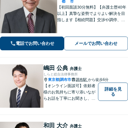
都
市
【初回面談30分無料】【弁護士歴40年
以上】真摯な姿勢でよりよい解決を目
指します【相続問題】交渉や調停、裁
判などさまざまなフェーズに対応。不
動産処理もお任せください【離婚問
題】熟年離婚や離婚を検討中の方もお
電話でお問い合わせ
メールでお問い合わせ
気軽にご相談ください【調布駅4分】
嶋田 公典
弁護士
しらと総合法律事務所
東京都
調布市
調布駅
から徒歩6分
|
【オンライン面談可】依頼者
詳細を見
様のお気持ちに寄り添いなが
る
らお話を丁寧にお聞きし、分
かりやすくご説明します。
和田 大介
弁護士