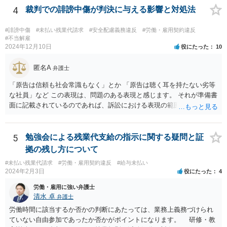
消化の話がないのであれば、退職手続きだけを見れば問題がなかった
4
裁判での誹謗中傷が判決に与える影響と対処法
ということはあり得るかと思われます。
#誹謗中傷
#未払い残業代請求
#安全配慮義務違反
#労働・雇用契約違反
#不当解雇
2024年12月10日
役にたった
10
匿名A
弁護士
「原告は信頼も社会常識もなく」とか 「原告は聴く耳を持たない劣等
な社員」など この表現は、問題のある表現と感じます。 それが準備書
面に記載されているのであれば、訴訟における表現の範囲を超えてい
ると感じます。
5
勉強会による残業代支給の指示に関する疑問と証
拠の残し方について
#未払い残業代請求
#労働・雇用契約違反
#給与未払い
2024年2月3日
役にたった
4
労働・雇用に強い弁護士
清水 卓
弁護士
労働時間に該当するか否かの判断にあたっては、業務上義務づけられ
ていない自由参加であったか否かがポイントになります。 研修・教