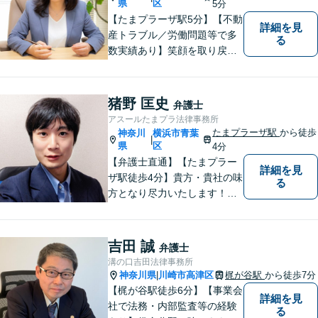
県
区
5分
【たまプラーザ駅5分】【不動
詳細を見
産トラブル／労働問題等で多
る
数実績あり】笑顔を取り戻す
お手伝いを。丁寧にお話を伺
い，一緒にベストな解決を考
えます。【契約時点での明朗
猪野 匡史
弁護士
会計】
アスールたまプラ法律事務所
たまプラーザ駅
から徒歩
神奈川
横浜市青葉
|
県
区
4分
【弁護士直通】【たまプラー
詳細を見
ザ駅徒歩4分】貴方・貴社の味
る
方となり尽力いたします！当
日相談ができる場合もありま
すのでまずはお気軽にご相談
ください。
吉田 誠
弁護士
溝の口吉田法律事務所
神奈川県
川崎市高津区
梶が谷駅
から徒歩7分
|
【梶が谷駅徒歩6分】【事業会
詳細を見
社で法務・内部監査等の経験
る