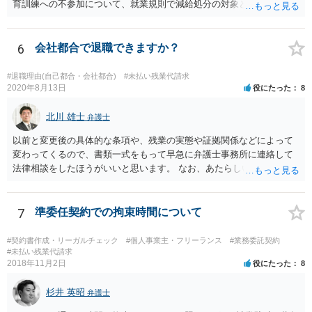
育訓練への不参加について、就業規則で減給処分の対象とされていた
り、不参加によって業務を行うことができなかったりするなど、事実
上参加を強制されている場合には、研修・教育訓練であっても 労働時
間に該当するものと考えられています。 実務でも勉強会で習ったソ
6
会社都合で退職できますか？
フトウェアを使用している、勉強会で出さた課題の提出を会社から求
められていること等からすると、参加しないと業務に支障が出る可能
#退職理由(自己都合・会社都合)
#未払い残業代請求
性があり、事実上参加せざるを得なかったとも言えそうです。 開催
2020年8月13日
役にたった
8
日時•場所、開催された勉強会の内容、出された課題、提出した課題の
回答等を証拠として押さえておくことが考えられます。 職場を管轄
北川 雄士
弁護士
している労働基準監督署に相談してみる、労働局のあっせんを利用し
以前と変更後の具体的な条項や、残業の実態や証拠関係などによって
てみる方法もあろうかと思います。厚労省サイトの参考情報もご紹介
変わってくるので、書類一式をもって早急に弁護士事務所に連絡して
しておきます。 【参考】厚労省サイト 労働時間の考え方:「研修・教
法律相談をしたほうがいいと思います。 なお、あたらしい雇用契約書
育訓練」等の取扱い https://www.mhlw.go.jp/content/000556972.pdf
にサインしなければ違法という可能性は低いと思いますが、今回は先
の回答でも述べた通り、時間が経つほどにこちらの不利益になる可能
性があるので、あたらしい書面にサインせず、すぐに弁護士に相談す
7
準委任契約での拘束時間について
る案件だと思います。
#契約書作成・リーガルチェック
#個人事業主・フリーランス
#業務委託契約
#未払い残業代請求
2018年11月2日
役にたった
8
杉井 英昭
弁護士