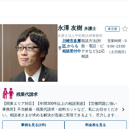
スメント対応や従業員向けセミナーも対応可能。
永澤 友樹
弁護士
東京都
弁護士法人平松剛法律事務所
川崎市多摩
面談方法(対
営業時間：0
区
からも
面・電話・ビ
9:00~23:00
相談受付中
デオなど)は応
（土日祝日）
相談
残業代請求
【関東エリア対応】【年間300件以上の相談実績】【労働問題に強い
事務所】不当解雇・残業代請求・給料カットなど、私にお任せくださ
い。相談者さまが求める解決が迅速に実現できるよう、尽力します
【初回相談無料】【着手金無料あり】【労使ともに対応】
事例を見る(2件)
料金表を見る