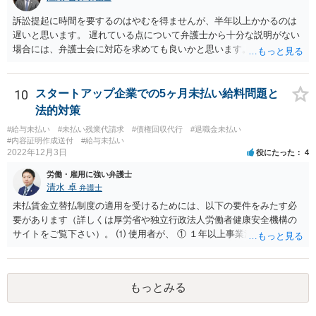
訴訟提起に時間を要するのはやむを得ませんが、半年以上かかるのは
遅いと思います。 遅れている点について弁護士から十分な説明がない
場合には、弁護士会に対応を求めても良いかと思います。
10
スタートアップ企業での5ヶ月未払い給料問題と
法的対策
#給与未払い
#未払い残業代請求
#債権回収代行
#退職金未払い
#内容証明作成送付
#給与未払い
2022年12月3日
役にたった
4
労働・雇用に強い弁護士
清水 卓
弁護士
未払賃金立替払制度の適用を受けるためには、以下の要件をみたす必
要があります（詳しくは厚労省や独立行政法人労働者健康安全機構の
サイトをご覧下さい）。 ⑴ 使用者が、 ① １年以上事業活動を行って
いたこと ② 倒産したこと •法律上の倒産（破産、民事再生等） → 破
産管財人等に倒産の事実等を証明してもらう必要あり。 •事実上の倒産
（中小企業について、事業活動が停止し、再開する見込みがなく、賃
もっとみる
金支払能力がない場合） → 労働基準監督署長の認定が必要。 (2) 労働
者が、倒産について裁判所への申立て等（法律上の倒産の場合）又は