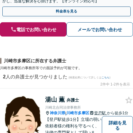
かし、迅速な解決を心掛けます。【オンライン対応可】
料金表を見る
電話でお問い合わせ
メールでお問い合わせ
川崎市多摩区に所在する弁護士
川崎市多摩区の事務所等での面談予約が可能です。
2
人の弁護士が見つかりました
(検索結果について詳しくは
こちら
)
2件中 1-2件を表示
湯山 薫
弁護士
川崎北合同法律事務所
神奈川県
川崎市多摩区
登戸駅
から徒歩1分
|
【登戸駅徒歩1分】立場の弱い
詳細を見
依頼者様の権利を守るべく、
る
法律の専門家として闘いま