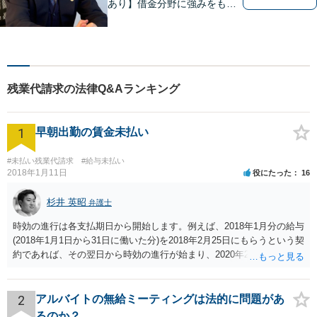
あり】借金分野に強みをも
ち、幅広い分野に対応する弁
護士。敷居の低い法律事務所
を目指し、相談しやすい環境
作りに尽力しています。【初
回無料相談】【東京・神奈川
残業代請求の法律Q&Aランキング
エリア】
1
早朝出勤の賃金未払い
#未払い残業代請求
#給与未払い
2018年1月11日
役にたった
16
杉井 英昭
弁護士
時効の進行は各支払期日から開始します。例えば、2018年1月分の給与
(2018年1月1日から31日に働いた分)を2018年2月25日にもらうという契
約であれば、その翌日から時効の進行が始まり、2020年2月25日の経
過によって時効が完成します。
2
アルバイトの無給ミーティングは法的に問題があ
るのか？