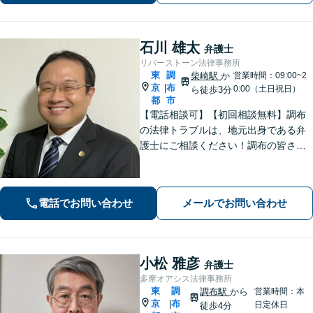
石川 雄太
弁護士
リバーストーン法律事務所
東
調
柴崎駅
か
営業時間：09:00~2
京
布
|
0:00（土日祝日）
ら徒歩3分
都
市
【電話相談可】【初回相談無料】調布
の法律トラブルは、地元出身である弁
護士にご相談ください！調布の皆さま
から愛される弁護士になれるよう、
日々精進いたします。どんな些細なこ
とでも大丈夫ですので、まずはご相談
電話でお問い合わせ
メールでお問い合わせ
ください【柴崎駅3分】【出張相談も
可】
小松 雅彦
弁護士
多摩オアシス法律事務所
東
調
調布駅
から
営業時間：本
京
布
|
日定休日
徒歩4分