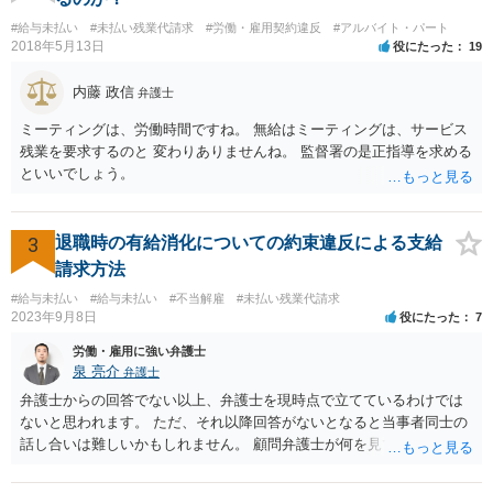
#給与未払い
#未払い残業代請求
#労働・雇用契約違反
#アルバイト・パート
2018年5月13日
役にたった
19
内藤 政信
弁護士
ミーティングは、労働時間ですね。 無給はミーティングは、サービス
残業を要求するのと 変わりありませんね。 監督署の是正指導を求める
といいでしょう。
3
退職時の有給消化についての約束違反による支給
請求方法
#給与未払い
#給与未払い
#不当解雇
#未払い残業代請求
2023年9月8日
役にたった
7
労働・雇用に強い弁護士
泉 亮介
弁護士
弁護士からの回答でない以上、弁護士を現時点で立てているわけでは
ないと思われます。 ただ、それ以降回答がないとなると当事者同士の
話し合いは難しいかもしれません。 顧問弁護士が何を見て判断したの
か、そもそも会社がどのように説明をしたのかについても不明ですの
で、どの程度の事実を顧問弁護士が把握しているかも不明です。 有休