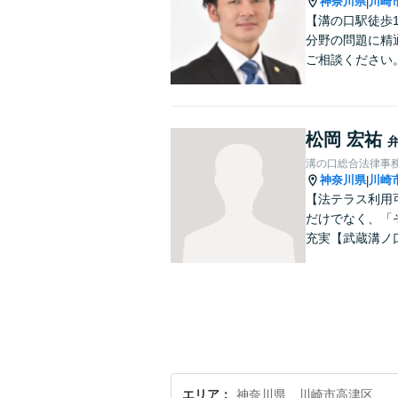
神奈川県
川崎
|
【溝の口駅徒歩
分野の問題に精
ご相談ください
松岡 宏祐
溝の口総合法律事
神奈川県
川崎
|
【法テラス利用
だけでなく、「
充実【武蔵溝ノ
エリア
神奈川県、川崎市高津区