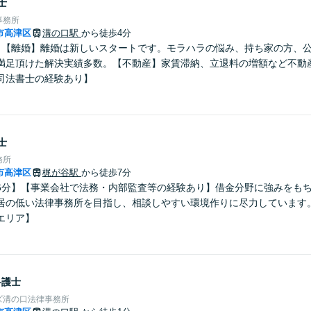
士
事務所
市高津区
溝の口駅
から徒歩4分
】【離婚】離婚は新しいスタートです。モラハラの悩み、持ち家の方、
満足頂けた解決実績多数。【不動産】家賃滞納、立退料の増額など不動
司法書士の経験あり】
士
務所
市高津区
梶が谷駅
から徒歩7分
6分】【事業会社で法務・内部監査等の経験あり】借金分野に強みをも
居の低い法律事務所を目指し、相談しやすい環境作りに尽力しています
エリア】
弁護士
ズ溝の口法律事務所