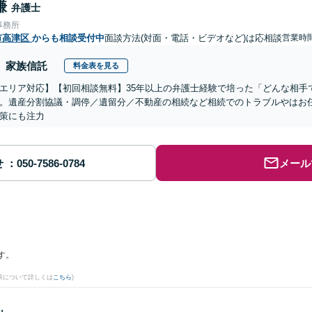
謙
弁護士
事務所
市高津区
からも相談受付中
面談方法(対面・電話・ビデオなど)は応相談
営業時
家族信託
料金表を見る
エリア対応】【初回相談無料】35年以上の弁護士経験で培った「どんな相手
。遺産分割協議・調停／遺留分／不動産の相続など相続でのトラブルやはお
策にも注力
せ
メール
す。
果について詳しくは
こちら
)