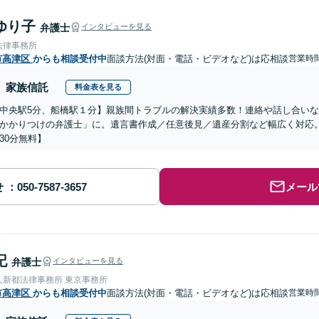
ゆり子
弁護士
インタビューを見る
法律事務所
市高津区
からも相談受付中
面談方法(対面・電話・ビデオなど)は応相談
営業時
家族信託
料金表を見る
中央駅5分、船橋駅１分】親族間トラブルの解決実績多数！連絡や話し合い
かかりつけの弁護士」に。遺言書作成／任意後見／遺産分割など幅広く対応
30分無料】
せ
メール
記
弁護士
インタビューを見る
人新都法律事務所 東京事務所
市高津区
からも相談受付中
面談方法(対面・電話・ビデオなど)は応相談
営業時間