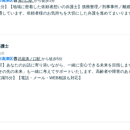
市高津区
溝の口駅
から徒歩1分
1分】【地域に密着した依頼者想いの弁護士】債務整理／刑事事件／離
通しています。依頼者様のお気持ちを大切にした弁護を進めてまいりま
。
弁護士
務所
市高津区
武蔵溝ノ口駅
から徒歩5分
可】あなたのお話に寄り添いながら、一緒に安心できる未来を目指しま
その先の未来」も一緒に考えてサポートいたします。高齢者や障害のあ
口駅5分】【電話・メール・WEB相談も対応】