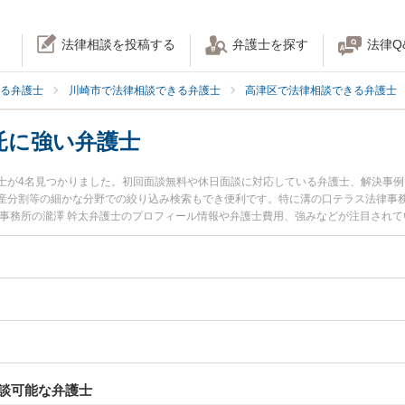
法律相談を投稿する
弁護士を探す
法律Q
る弁護士
川崎市で法律相談できる弁護士
高津区で法律相談できる弁護士
託に強い弁護士
士が4名見つかりました。初回面談無料や休日面談に対応している弁護士、解決事
産分割等の細かな分野での絞り込み検索もでき便利です。特に溝の口テラス法律事務
律事務所の瀧澤 幹太弁護士のプロフィール情報や弁護士費用、強みなどが注目され
したい』『家族信託のトラブル解決の実績豊富な近くの弁護士を検索したい』『初
りの相談者さんにおすすめです。
談可能な弁護士