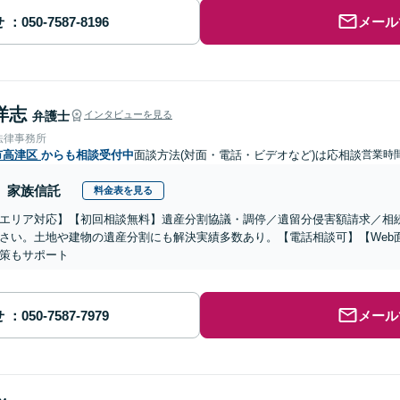
せ
メール
洋志
弁護士
インタビューを見る
法律事務所
市高津区
からも相談受付中
面談方法(対面・電話・ビデオなど)は応相談
営業時
家族信託
料金表を見る
エリア対応】【初回相談無料】遺産分割協議・調停／遺留分侵害額請求／相
さい。土地や建物の遺産分割にも解決実績多数あり。【電話相談可】【Web
策もサポート
せ
メール