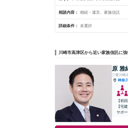
相談内容
相続・遺言、家族信託
詳細条件
未選択
川崎市高津区から近い家族信託に強
原 雅
三愛川崎
神奈
【初回
【宅建
サポー