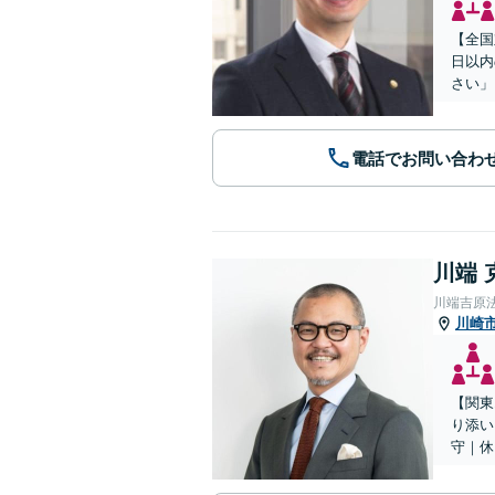
【全国
日以内
さい」
電話でお問い合わ
川端 
川端吉原
川崎
【関東
り添い
守｜休