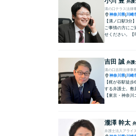
小川 豊
弁護
溝の口テラス法律
神奈川県
川崎
|
【溝ノ口駅3分
ご事情の方にご
せください。【
吉田 誠
弁護
溝の口吉田法律事
神奈川県
川崎
|
【梶が谷駅徒歩
する弁護士。敷
【東京・神奈川
瀧澤 幹太
弁護士法人アライ