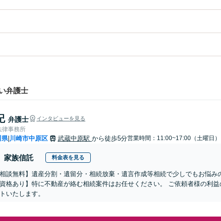
い弁護士
紀
弁護士
インタビューを見る
法律事務所
川県
川崎市中原区
武蔵中原駅
から徒歩5分
営業時間：11:00~17:00（土曜日）
|
家族信託
料金表を見る
相談無料】遺産分割・遺留分・相続放棄・遺言作成等相続で少しでもお悩み
資格あり】特に不動産が絡む相続案件はお任せください。 ご依頼者様の利益
トいたします。