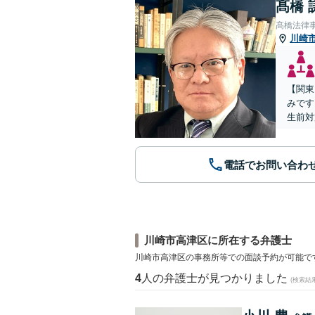
髙橋 
髙橋法律
川崎
【関東
みです
生前対
電話でお問い合わ
川崎市高津区に所在する弁護士
川崎市高津区の事務所等での面談予約が可能で
4
人の弁護士が見つかりました
(検索結