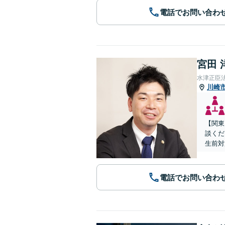
電話でお問い合わ
宮田 
水津正臣
川崎
【関東
談くだ
生前対
電話でお問い合わ