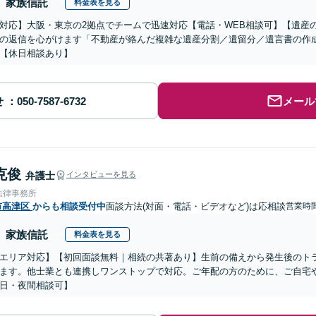
家族信託
料金表を見る
対応】大阪・東京の2拠点でチームで迅速対応【電話・WEB相談可】【遺産
の返信を心がけます「不動産が絡んだ複雑な遺産分割／遺留分／遺言書の作
【休日相談あり】
せ
メール
克俊
弁護士
インタビューを見る
法律事務所
市高津区
からも相談受付中
面談方法(対面・電話・ビデオなど)は応相談
営業時
家族信託
料金表を見る
エリア対応】【初回面談無料｜相続の共著あり】生前の備えから発生後のト
ます。他士業とも連携しワンストップで対応。ご年配の方のために、ご自宅
日・夜間相談可】