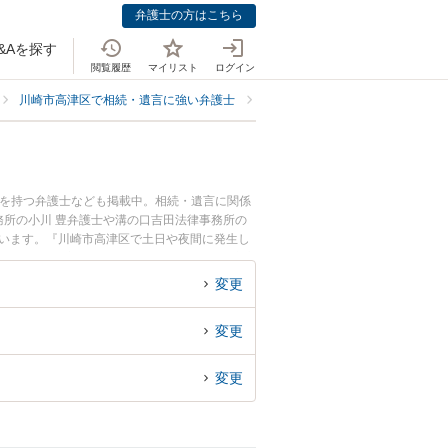
弁護士の方はこちら
&Aを探す
閲覧履歴
マイリスト
ログイン
川崎市高津区で相続・遺言に強い弁護士
川崎市高津区で家族信託に強い弁
例を持つ弁護士なども掲載中。相続・遺言に関係
所の小川 豊弁護士や溝の口吉田法律事務所の
ています。『川崎市高津区で土日や夜間に発生し
回相談無料で家族信託を法律相談できる川崎市高
変更
変更
変更