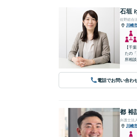
石垣 
佐野総合
川崎
【千葉
たの「
所相談
電話でお問い合わ
都 裕
弁護士法
川崎