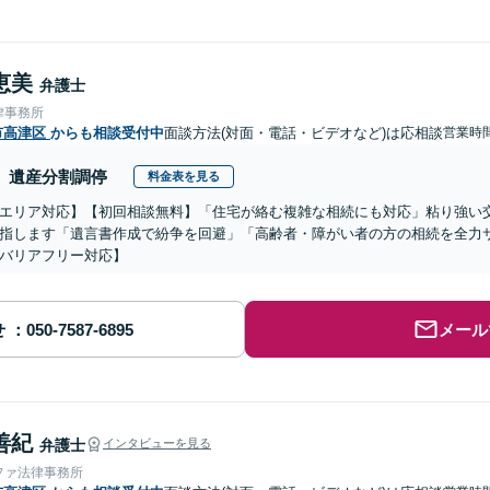
恵美
弁護士
律事務所
市高津区
からも相談受付中
面談方法(対面・電話・ビデオなど)は応相談
営業時間
遺産分割調停
料金表を見る
エリア対応】【初回相談無料】「住宅が絡む複雑な相続にも対応」粘り強い
指します「遺言書作成で紛争を回避」「高齢者・障がい者の方の相続を全力
バリアフリー対応】
せ
メール
善紀
弁護士
インタビューを見る
ファ法律事務所