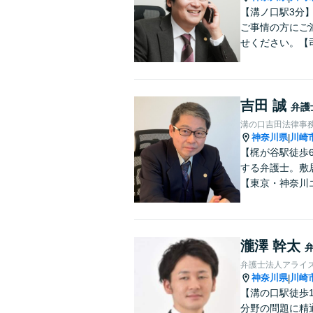
【溝ノ口駅3分
ご事情の方にご
せください。【
吉田 誠
弁護
溝の口吉田法律事
神奈川県
川崎
|
【梶が谷駅徒歩
する弁護士。敷
【東京・神奈川
瀧澤 幹太
弁護士法人アライ
神奈川県
川崎
|
【溝の口駅徒歩
分野の問題に精