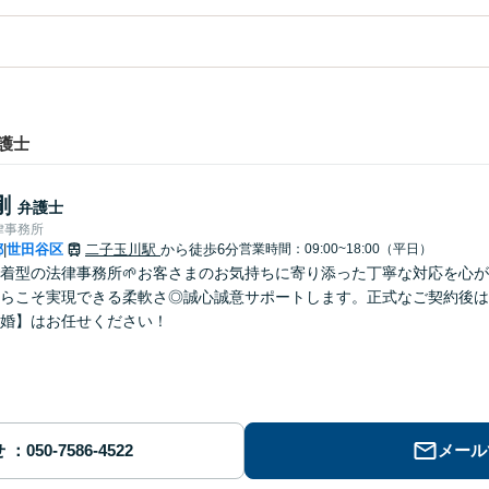
護士
剛
弁護士
律事務所
都
世田谷区
二子玉川駅
から徒歩6分
営業時間：09:00~18:00（平日）
|
密着型の法律事務所🌱お客さまのお気持ちに寄り添った丁寧な対応を心
らこそ実現できる柔軟さ◎誠心誠意サポートします。正式なご契約後は
婚】はお任せください！
せ
メール