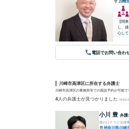
川崎
【関東
し、揉
心して
電話でお問い合わ
川崎市高津区に所在する弁護士
川崎市高津区の事務所等での面談予約が可能で
4
人の弁護士が見つかりました
(検索結
小川 豊
弁護
溝の口テラス法律
神奈川県
川崎
|