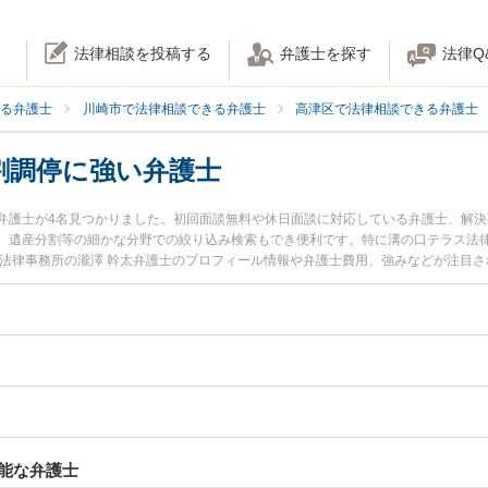
法律相談を投稿する
弁護士を探す
法律Q
る弁護士
川崎市で法律相談できる弁護士
高津区で法律相談できる弁護士
割調停に強い弁護士
弁護士が4名見つかりました。初回面談無料や休日面談に対応している弁護士、解
、遺産分割等の細かな分野での絞り込み検索もでき便利です。特に溝の口テラス法律
口法律事務所の瀧澤 幹太弁護士のプロフィール情報や弁護士費用、強みなどが注目
士に相談したい』『遺産分割調停のトラブル解決の実績豊富な近くの弁護士を検索
たい』などでお困りの相談者さんにおすすめです。
能な弁護士