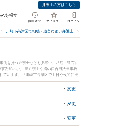
弁護士の方はこちら
&Aを探す
閲覧履歴
マイリスト
ログイン
川崎市高津区で相続・遺言に強い弁護士
川崎市高津区で調停に強い弁護士
決事例を持つ弁護士なども掲載中。相続・遺言に
事務所の小川 豊弁護士や溝の口吉田法律事務
されています。『川崎市高津区で土日や夜間に発
したい』『初回相談無料で遺産分割調停を法律相
変更
変更
変更