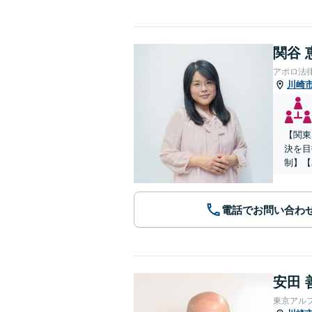
関谷 
アポロ法
川崎
【関東
決を目
制】【
電話でお問い合わ
安田 
東京アル