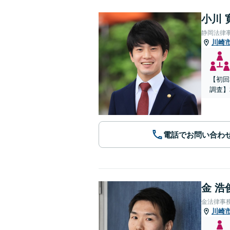
小川 
静岡法律
川崎
【初回
調査】
電話でお問い合わ
金 浩
金法律事
川崎