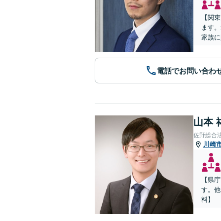
【関東
ます。
家族に
電話でお問い合わ
山本 
佐野総合
川崎
【県庁
す。他
料】