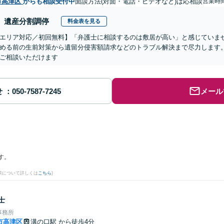
市高津区
からも相談受付中
面談方法(対面・電話・ビデオなど)は応相談
営業時間
遺産分割調停
料金表を見る
エリア対応／初回無料】「弁護士に相談するのは敷居が高い」と感じていま
める前の生前対策から遺留分侵害額請求などのトラブル解決まで尽力します。
ご相談いただけます
せ
メール
す。
果について詳しくは
こちら
)
士
事務所
市高津区
溝の口駅
から徒歩4分