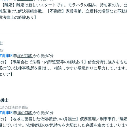
】【離婚】離婚は新しいスタートです。モラハラの悩み、持ち家の方、
満足頂けた解決実績多数。【不動産】家賃滞納、立退料の増額など不動
司法書士の経験あり】
士
務所
市高津区
梶が谷駅
から徒歩7分
6分】【事業会社で法務・内部監査等の経験あり】借金分野に強みをも
居の低い法律事務所を目指し、相談しやすい環境作りに尽力しています
エリア】
弁護士
ズ溝の口法律事務所
市高津区
溝の口駅
から徒歩1分
1分】【地域に密着した依頼者想いの弁護士】債務整理／刑事事件／離
通しています。依頼者様のお気持ちを大切にした弁護を進めてまいりま