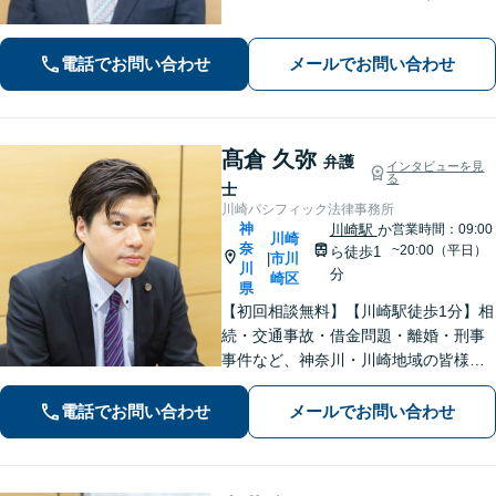
続・交通事故・借金問題など親身にな
って対応致します。クチコミ・リピー
電話でお問い合わせ
メールでお問い合わせ
ターの方多数。お気軽にご相談くださ
い。
髙倉 久弥
弁護
インタビューを見
る
士
川崎パシフィック法律事務所
神
川崎駅
か
営業時間：09:00
川崎
奈
~20:00（平日）
ら徒歩1
市川
|
川
分
崎区
県
【初回相談無料】【川崎駅徒歩1分】相
続・交通事故・借金問題・離婚・刑事
事件など、神奈川・川崎地域の皆様の
法律問題を解決すべく、親身になって
取り組みます。クチコミ・リピーター
電話でお問い合わせ
メールでお問い合わせ
の方も多数。お気軽にお問い合わせ下
さい。