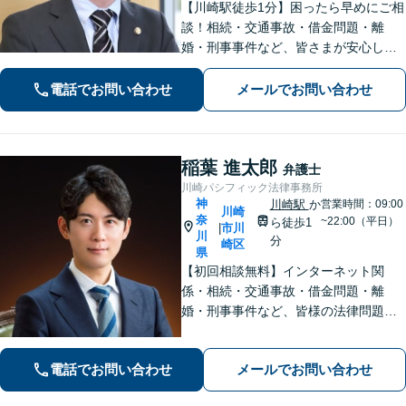
【川崎駅徒歩1分】困ったら早めにご相
談！相続・交通事故・借金問題・離
婚・刑事事件など、皆さまが安心して
暮らせるように問題解決に尽力しま
す。【地元密着】クチコミ・リピータ
電話でお問い合わせ
メールでお問い合わせ
ーの方も多数。「こんなことで」と思
わずにお気軽にお問い合わせ下さい。
稲葉 進太郎
弁護士
川崎パシフィック法律事務所
神
川崎駅
か
営業時間：09:00
川崎
奈
~22:00（平日）
ら徒歩1
市川
|
川
分
崎区
県
【初回相談無料】インターネット関
係・相続・交通事故・借金問題・離
婚・刑事事件など、皆様の法律問題を
解決すべく、親身になって取り組みま
す。クチコミ・リピーターの方も多
電話でお問い合わせ
メールでお問い合わせ
数。お気軽にお問い合わせ下さい。