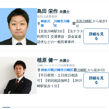
島田 栄作
弁護士
島田法律事務所
京急川崎駅
から徒歩3
神奈川
川崎市川崎
|
県
区
分
【京急川崎駅3分】【法テラス
詳細を見
利用可】交通事故・貸金返還
る
請求などの一般民事事件、離
婚事件・遺産分割事件等の家
事事件、任意整理・破産・個
人再生などの債務整理事件、
植原 健一
弁護士
さらには刑事事件等幅広い分
川崎パートナーズ法律事務所
野を取り扱っております。お
神奈川県
川崎市川崎区
川崎駅
から徒歩1分
|
気軽にご相談ください【休
【平日夜間・土日祝日相談
詳細を見
日・夜間相談可】
可】【初回相談無料】【JR川
る
崎駅徒歩１分】