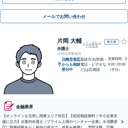
メールでお問い合わせ
片岡 大輔
東京都
インタビュ
ーを見る
弁護士
片岡法律事務所
営業時間：0
川崎市幸区
面談方法(対面・
からも相談
電話・ビデオな
9:00~20:00
受付中
ど)は応相談
（平日）
金融業界
【オンラインを活用し関東エリア対応】【初回相談無料｜中小企業支
援に注力】企業内弁護士（プライム上場やベンチャー企業）＆消費者
庁に勤務経験あり！独自の視点で、成長を後押し。予防法務、労働問