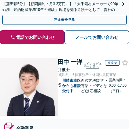
【蒲田駅5分】【顧問契約：月3.3万円～】「大手素材メーカーで20年
勤務、知的財産業務10年の経験」現場を知る弁護士として、貴社のビ
ジネスを法的側面から力強く支えます。
料金表を見る
電話でお問い合わせ
メールでお問い合わせ
田中 一洋
東京都
インタビュ
ーを見る
弁護士
渥美坂井法律事務所・外国法共同事業
営業時間：1
川崎市幸区
面談方法(対面・
からも相談
電話・ビデオな
0:00~17:00
受付中
ど)は応相談
（平日）
金融業界