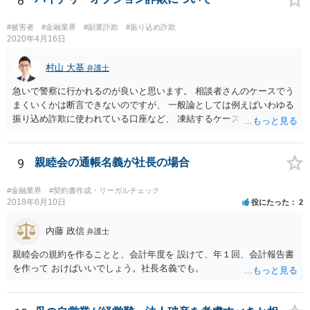
8
るだけではなかなか理解し難いところがあるかと思いますし、この掲
示板で回答するには限界がありますので、この分野に詳しそうな弁護
#被害者
#金融業界
#副業詐欺
#振り込め詐欺
士の方に直接相談なさってみて下さい。 （資金決済法） 第二条の二
2020年4月16日
金銭債権を有する者（以下この条において「受取人」という。）から
の委託、受取人からの金銭債権の譲受けその他これらに類する方法に
村山 大基
弁護士
より、当該金銭債権に係る債務者又は当該債務者からの委託（二以上
急いで警察に行かれるのが良いと思います。 相談者さんのケースでう
の段階にわたる委託を含む。）その他これに類する方法により支払を
まくいくかは断言できないのですが、 一般論としては例えばいわゆる
行う者から弁済として資金を受け入れ、又は他の者に受け入れさせ、
振り込め詐欺に使われている口座など、 凍結するケースもありますの
当該受取人に当該資金を移動させる行為（当該資金を当該受取人に交
で、できるだけ早く行って相談しましょう。
付することにより移動させる行為を除く。）であって、受取人が個人
（事業として又は事業のために受取人となる場合におけるものを除
9
親睦会の通帳名義が社長の場合
く。）であることその他の内閣府令で定める要件を満たすものは、為
替取引に該当するものとする
#金融業界
#契約書作成・リーガルチェック
2018年6月10日
役にたった
2
内藤 政信
弁護士
親睦会の規約を作ることと、会計年度を 設けて、年１回、会計報告書
を作って おけばいいでしょう。社長名義でも。