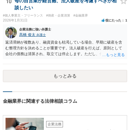
10
母の自営業が経営難、法人破産を考慮すべきか相
談したい
#個人事業主・フリーランス
#倒産・企業清算
#金融業界
2026年1月31日
役にたった
1
企業法務に強い弁護士
髙橋 俊太
弁護士
返済滞納が複数あり、融資資金も枯渇している場合、早期に破産を含
む整理方針を決めることが重要です。法人破産を行えば、原則として
会社の債務は清算され、取立ては停止します。ただし、代表者が連帯
保証をしている場合は、代表者個人の破産も併せて検討が必要になる
ことが多いです。放置すると責任が拡大しやすいため、北海道の法律
事務所で法人破産の実績があるところを探して速やかに相談をして、
もっとみる
資金繰り・雇用・保証の有無を整理した上で進めるのが安全です。イ
ンターネットやココナラだけでなく、北海道の弁護士会などを頼りに
すると見つかりやすいと思います。
金融業界に関連する法律相談コラム
企業法務