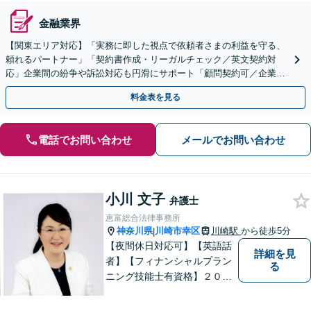
金融業界
【関東エリア対応】「実務に即した視点で依頼者さまの利益を守る、
頼れるパートナー」「契約書作成・リーガルチェック／英文契約対
応」企業間の紛争や訴訟対応も円滑にサポート「顧問契約可／企業規
模や業種に応じて柔軟にカスタマイズ」【休日・夜間相談可】
料金表を見る
電話でお問い合わせ
メールでお問い合わせ
小川 文子
弁護士
恵富総合法律事務所
神奈川県
川崎市幸区
川崎駅
から徒歩5分
|
【夜間休日対応可】【英語話
詳細を見
者】【フィナンシャルプラン
る
ニング技能士有資格】２０年
以上の事業所勤務経験があり
ます。中小企業診断士、証券