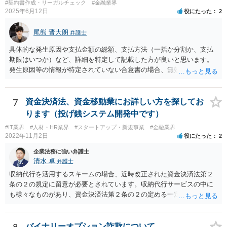
#契約書作成・リーガルチェック
#金融業界
2025年6月12日
役にたった
2
尾熊 晋大朗
弁護士
具体的な発生原因や支払金額の総額、支払方法（一括か分割か、支払
期限はいつか）など、詳細を特定して記載した方が良いと思います。
発生原因等の情報が特定されていない合意書の場合、無効になるリス
クがあり得ます。 また、例えば、分割払いの場合の期限の利益喪失条
項など、合意書に記載した方が良い文言もありますので、ご注意され
た方が良いです。 合意書など法的な書面は文言によって効果が変わり
7
資金決済法、資金移動業にお詳しい方を探してお
得るので、弁護士にご事情を伝えて直接相談、合意書の作成を依頼す
ります（投げ銭システム開発中です）
ることをお勧めいたします。
#IT業界
#人材・HR業界
#スタートアップ・新規事業
#金融業界
2022年11月2日
役にたった
2
企業法務に強い弁護士
清水 卓
弁護士
収納代行を活用するスキームの場合、近時改正された資金決済法第２
条の２の規定に留意が必要とされています。収納代行サービスの中に
も様々なものがあり、資金決済法第２条の２の定める一定の要件（内
閣府令で定める要件も含む）を満たす場合には、為替取引に該当する
ことが明らかにされました。 この資金決済法第２条の２の定める一
定の要件（内閣府令で定める要件も含む）については、該当条文を見
バイナリーオプション詐欺について