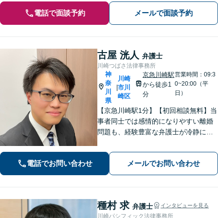
電話で面談予約
メールで面談予約
古屋 洸人
弁護士
川崎つばさ法律事務所
神
京急川崎駅
営業時間：09:3
川崎
奈
0~20:00（平
から徒歩1
市川
|
川
日）
分
崎区
県
【京急川崎駅1分】【初回相談無料】当
事者同士では感情的になりやすい離婚
問題も、経験豊富な弁護士が冷静に解
決へと導きます。相続問題では「争
族」に発展する前に、ぜひ私にご相談
電話でお問い合わせ
メールでお問い合わせ
ください。ご家族の状況を整理し、最
適な解決策を一緒に見出しましょう。
種村 求
弁護士
インタビューを見る
川崎パシフィック法律事務所