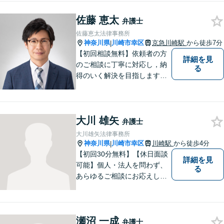
アナリスト検定会員も保有し
佐藤 恵太
ております。
弁護士
佐藤恵太法律事務所
神奈川県
川崎市幸区
京急川崎駅
から徒歩7分
|
【初回相談無料】依頼者の方
詳細を見
のご相談に丁寧に対応し，納
る
得のいく解決を目指します。
まずはお気軽にご相談くださ
い。
大川 雄矢
弁護士
大川雄矢法律事務所
神奈川県
川崎市幸区
川崎駅
から徒歩4分
|
【初回30分無料】【休日面談
詳細を見
可能】個人・法人を問わず、
る
あらゆるご相談にお応えしま
す。持ち前の明るさと元気の
良さで、ひとつひとつの案件
に対して誠実に対応いたしま
瀬沼 一成
すので、まずはご相談くださ
弁護士