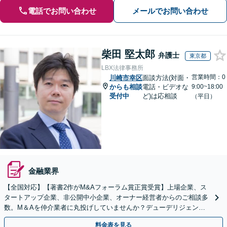
電話でお問い合わせ
メールでお問い合わせ
柴田 堅太郎
弁護士
東京都
LBX法律事務所
営業時間：0
川崎市幸区
面談方法(対面・
からも相談
電話・ビデオな
9:00~18:00
受付中
ど)は応相談
（平日）
金融業界
【全国対応】【著書2作がM&Aフォーラム賞正賞受賞】上場企業、ス
タートアップ企業、非公開中小企業、オーナー経営者からのご相談多
数。M＆Aを仲介業者に丸投げしていませんか？デューデリジェンス
や契約書作成・交渉はお任せください【初回無料】
料金表を見る