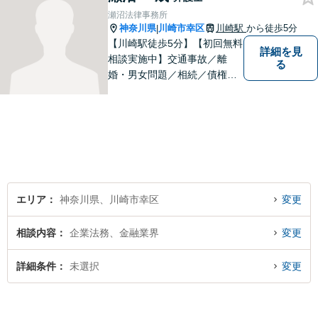
い。。【JR京浜東北線「川崎
瀬沼法律事務所
駅」⻄⼝3分】
神奈川県
川崎市幸区
川崎駅
から徒歩5分
|
【川崎駅徒歩5分】【初回無料
詳細を見
相談実施中】交通事故／離
る
婚・男女問題／相続／債権回
収など、幅広いご相談に対応
可能。「犯罪被害者支援」に
精通する弁護士。苦しい思い
をしている方を救うため、全
力で取り組みます。
エリア
神奈川県、川崎市幸区
変更
相談内容
企業法務、金融業界
変更
詳細条件
未選択
変更