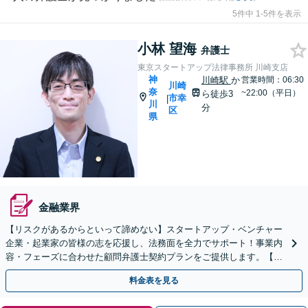
5件中 1-5件を表示
小林 望海
弁護士
東京スタートアップ法律事務所 川崎支店
神
川崎駅
か
営業時間：06:30
川崎
奈
~22:00（平日）
ら徒歩3
市幸
|
川
分
区
県
金融業界
【リスクがあるからといって諦めない】スタートアップ・ベンチャー
企業・起業家の皆様の志を応援し、法務面を全力でサポート！事業内
容・フェーズに合わせた顧問弁護士契約プランをご提供します。【顧
問契約／企業法務】
料金表を見る