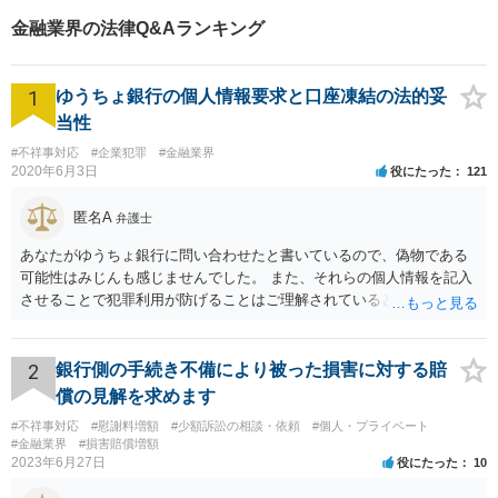
金融業界の法律Q&Aランキング
1
ゆうちょ銀行の個人情報要求と口座凍結の法的妥
当性
#不祥事対応
#企業犯罪
#金融業界
2020年6月3日
役にたった
121
匿名A
弁護士
あなたがゆうちょ銀行に問い合わせたと書いているので、偽物である
可能性はみじんも感じませんでした。 また、それらの個人情報を記入
させることで犯罪利用が防げることはご理解されているとおりです。
結局あなたにはゆうちょ銀行が信用できないという前提があり、弁護
士に同意を求めているだけです。 最初の回答では分かりづらかったの
かもしれませんが、質問にわかりやすく答えると「法的に許される」
2
銀行側の手続き不備により被った損害に対する賠
が答えになります。 補足でアドバイスしておきますと、今私に反論し
償の見解を求めます
てきたその内容をゆうちょ銀行にぶつければいいとおもいます。 もっ
#不祥事対応
#慰謝料増額
#少額訴訟の相談・依頼
#個人・プライベート
とも、ぶつけられたゆうちょ銀行があなたと契約するかは法律上ゆう
#金融業界
#損害賠償増額
ちょ銀行の自由です。
2023年6月27日
役にたった
10