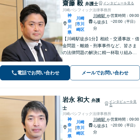
齋藤 毅
弁護士
インタビューを見る
川崎パシフィック法律事務所
神
川崎駅
か
営業時間：09:00
川崎
奈
~20:00（平日）
ら徒歩1
市川
|
川
分
崎区
県
【川崎駅徒歩1分】相続・交通事故・借
金問題・離婚・刑事事件など、皆さま
の法律問題の解決に精一杯取り組みま
す。持ち前のバイタリティとフットワ
ークの軽さに自信あり。費用の負担を
電話でお問い合わせ
メールでお問い合わせ
最小限にするよう努めています。【地
元密着】クチコミ・リピーター多数。
岩永 和大
弁護
インタビューを見
る
士
川崎パシフィック法律事務所
神
川崎駅
か
営業時間：09:00
川崎
奈
~20:00（平日）
ら徒歩1
市川
|
川
分
崎区
県