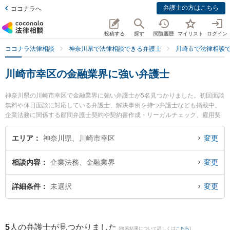
弁護士の方はこちら
ココナラへ
投稿する
探す
閲覧履歴
マイリスト
ログイン
ココナラ法律相談
神奈川県で法律相談できる弁護士
川崎市で法律相談
川崎市幸区の金融業界に強い弁護士
神奈川県の川崎市幸区で金融業界に強い弁護士が5名見つかりました。初回面談
無料や休日面談に対応している弁護士、解決事例を持つ弁護士なども掲載中。
企業法務に関係する顧問弁護士契約や契約書作成・リーガルチェック、雇用契
約書・就業規則作成等の細かな分野での絞り込み検索もでき便利です。特に東
京スタートアップ法律事務所 川崎支店の小林 望海弁護士や恵富総合法律事務所
エリア
神奈川県、川崎市幸区
変更
の小川 文子弁護士、佐藤恵太法律事務所の佐藤 恵太弁護士のプロフィール情報
や弁護士費用、強みなどが注目されています。『川崎市幸区で土日や夜間に発
相談内容
企業法務、金融業界
変更
生した金融業界のトラブルを今すぐに弁護士に相談したい』『金融業界のトラ
ブル解決の実績豊富な近くの弁護士を検索したい』『初回相談無料で金融業界
を法律相談できる川崎市幸区内の弁護士に相談予約したい』などでお困りの相
詳細条件
未選択
変更
談者さんにおすすめです。
5
人の弁護士が見つかりました
(検索結果について詳しくは
こちら
)