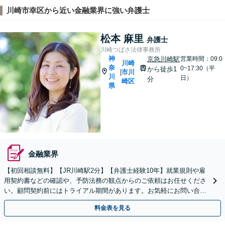
川崎市幸区から近い金融業界に強い弁護士
松本 麻里
弁護士
川崎つばさ法律事務所
神
京急川崎駅
営業時間：09:0
川崎
奈
0~17:30（平
から徒歩1
市川
|
川
日）
分
崎区
県
金融業界
【初回相談無料】【JR川崎駅2分】【弁護士経験10年】就業規則や雇
用契約書などの確認や、予防法務の観点からのご依頼はお任せくださ
い。顧問契約前にはトライアル期間があります。お気軽にお問い合わ
せください【土日祝対応可】
料金表を見る