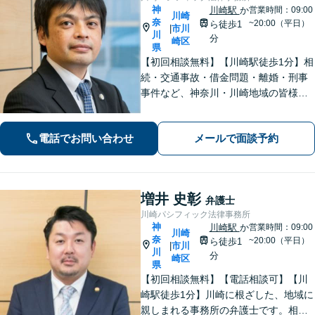
神
川崎駅
か
営業時間：09:00
川崎
奈
~20:00（平日）
ら徒歩1
市川
|
川
分
崎区
県
【初回相談無料】【川崎駅徒歩1分】相
続・交通事故・借金問題・離婚・刑事
事件など、神奈川・川崎地域の皆様の
法律問題を解決すべく、親身になって
取り組みます。クチコミ・リピーター
電話でお問い合わせ
メールで面談予約
の方も多数。お気軽にお問い合わせ下
さい。
増井 史彰
弁護士
川崎パシフィック法律事務所
神
川崎駅
か
営業時間：09:00
川崎
奈
~20:00（平日）
ら徒歩1
市川
|
川
分
崎区
県
【初回相談無料】【電話相談可】【川
崎駅徒歩1分】川崎に根ざした、地域に
親しまれる事務所の弁護士です。相