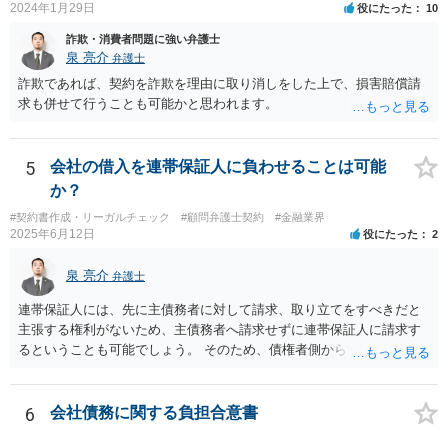
2024年1月29日
役にたった
10
情報を引き継がなかった等の事情があれば、会社から問題視される可
能性はあるでしょう。 対応としては、まず会社から何を求められてい
詐欺・消費者問題に強い弁護士
るのかを明確にすることが重要です。謝罪、調査協力、金銭負担、始
泉 亮介
弁護士
末書提出など、求められている内容によって対応は異なります。不用
詐欺であれば、契約を詐欺を理由に取り消しをした上で、損害賠償請
意に責任を認める文書を作成したり、損害負担を約束したりすること
求も併せて行うことも可能かと思われます。
は避けるべきです。一方で、在職中の業務内容、権限分掌、引継ぎ資
料、不正を認識していなかった事情を整理し、必要な範囲で調査に協
力することは考えられます。 仮に、金銭請求や責任追及を示唆されて
5
会社の借入を連帯保証人に負わせることは可能
いる場合には、会社とのやり取りを保存し、弁護士に相談したうえで
か？
対応なさった方がよいでしょう。
#契約書作成・リーガルチェック
#顧問弁護士契約
#金融業界
2025年6月12日
役にたった
2
泉 亮介
弁護士
連帯保証人には、先に主債務者に対して請求、取り立てをすべきだと
主張する権利がないため、主債務者へ請求せずに連帯保証人に請求す
るということも可能でしょう。 そのため、債権者側からすれば、会社
が払えない場合に連帯保証人に請求できるものではなく、どちらに請
求しても良いものとなります。
6
会社債務に関する負担合意書