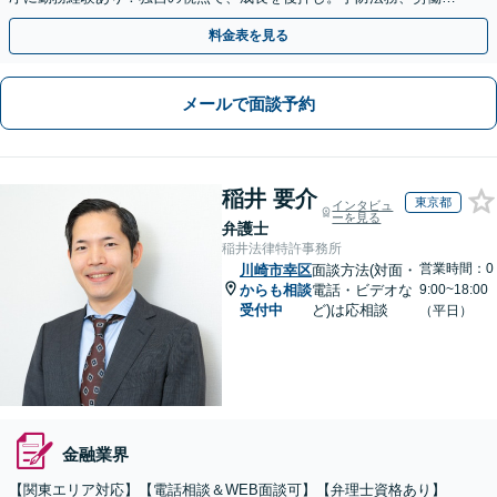
題、債権回収、コンプラ、会社設立・事業再編等幅広く対応
料金表を見る
メールで面談予約
稲井 要介
東京都
インタビュ
ーを見る
弁護士
稲井法律特許事務所
営業時間：0
川崎市幸区
面談方法(対面・
からも相談
電話・ビデオな
9:00~18:00
受付中
ど)は応相談
（平日）
金融業界
【関東エリア対応】【電話相談＆WEB面談可】【弁理士資格あり】