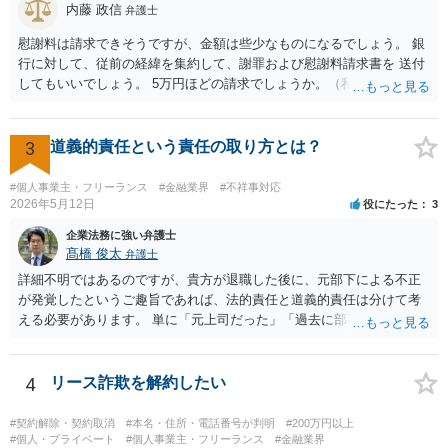
内藤 政信
弁護士
慰謝料は請求できそうですが、金額は些少なものになるでしょう。 銀
行に対して、従前の経緯を集約して、謝罪および慰謝料請求書を 送付
してもいいでしょう。 5万円ほどの請求でしょうか。（私見）
3
道義的責任という責任の取り方とは？
#個人事業主・フリーランス
#金融業界
#不祥事対応
2026年5月12日
役にたった
3
企業法務に強い弁護士
髙橋 俊太
弁護士
詳細不明ではあるのですが、貴方が退職した後に、元部下による不正
が発覚したというご趣旨であれば、法的責任と道義的責任は分けて考
える必要があります。 単に「元上司だった」「過去に部下だった」と
いうだけで、当然に１億円の損害について法的責任を負うものではあ
りません。会社が貴方に損害賠償請求をするには、在職中の管理監督
義務違反、引継ぎの不備、不正の兆候を知りながら放置したことな
4
リース詐欺を解約したい
ど、具体的な義務違反と損害との因果関係を主張・立証する必要があ
ります。なお、在職中から会計処理や現金管理の不自然さを認識して
#契約解除・契約取消
#本名・住所・電話番号が判明
#200万円以上
いた、部下に過度な権限を与えたまま放置していた、退職時に重要な
#個人・プライベート
#個人事業主・フリーランス
#金融業界