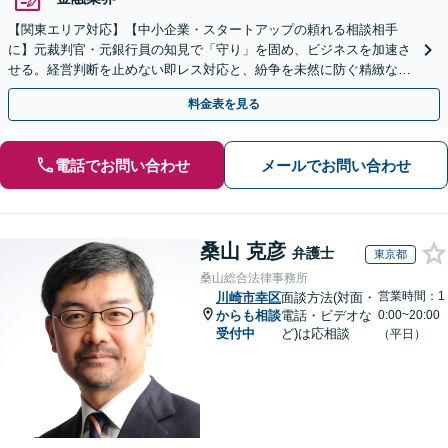
【関東エリア対応】【中小企業・スタートアップの頼れる相談相手
に】元裁判官・元銀行員の知見で「守り」を固め、ビジネスを加速さ
せる。経営判断を止めない即レス対応と、紛争を未然に防ぐ精緻な契
約戦略。【夜間・WEB相談可】
料金表を見る
電話でお問い合わせ
メールでお問い合わせ
桑山 克彦
弁護士
東京都
桑山総合法律事務所
営業時間：1
川崎市幸区
面談方法(対面・
からも相談
電話・ビデオな
0:00~20:00
受付中
ど)は応相談
（平日）