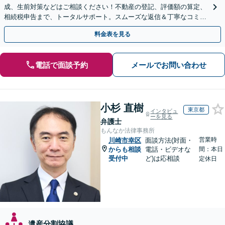
成、生前対策などはご相談ください！不動産の登記、評価額の算定、
相続税申告まで、トータルサポート。スムーズな返信＆丁寧なコミュ
ニケーション◎お気軽にご相談ください。
料金表を見る
電話で面談予約
メールでお問い合わせ
小杉 直樹
東京都
インタビュ
ーを見る
弁護士
もんなか法律事務所
営業時
川崎市幸区
面談方法(対面・
からも相談
電話・ビデオな
間：本日
受付中
ど)は応相談
定休日
遺産分割協議