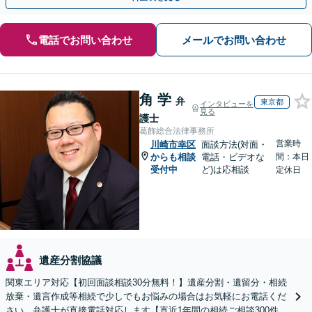
電話でお問い合わせ
メールでお問い合わせ
角 学
弁
東京都
インタビューを
見る
護士
葛飾総合法律事務所
営業時
川崎市幸区
面談方法(対面・
からも相談
電話・ビデオな
間：本日
受付中
ど)は応相談
定休日
遺産分割協議
関東エリア対応【初回面談相談30分無料！】遺産分割・遺留分・相続
放棄・遺言作成等相続で少しでもお悩みの場合はお気軽にお電話くだ
さい。弁護士が直接電話対応します【直近1年間の相続ご相談300件以