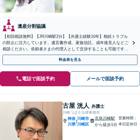
遺産分割協議
【初回相談無料】【JR川崎駅2分】【弁護士経験10年】相続トラブル
の防止に注力しています。遺言書作成、家族信託、成年後見人などご
相談ください。依頼者さまの代理人として交渉することも可能です
【土日祝対応可】
料金表を見る
電話で面談予約
メールで面談予約
古屋 洸人
弁護士
川崎つばさ法律事務所
京急川崎駅
営業時間：
神奈
川崎市
|
川県
川崎区
本日定休日
から徒歩1分