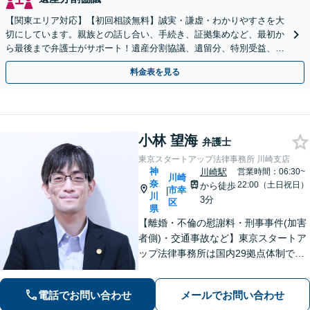
【関東エリア対応】【初回相談無料】誠実・謙虚・わかりやすさを大
切にしています。親族との話し合い、手続き、証拠集めなど、最初か
ら最後まで弁護士がサポート！遺産分割協議、遺留分、特別受益、使
い込み、相続放棄など、お任せ【弁護士歴15年以上】
料金表を見る
小林 望海
弁護士
東京スタートアップ法律事務所 川崎支店
神
川崎駅
営業時間：06:30~
川崎
奈
22:00（土日祝日）
から徒歩
市幸
|
川
3分
区
県
【離婚・不倫の慰謝料・刑事事件(加害
者側)・交通事故など】東京スタートア
ップ法律事務所は国内29拠点体制で全
国対応！【ご自宅からの電話相談にも
対応(法律相談は完全予約制)】各分野で
電話でお問い合わせ
メールでお問い合わせ
専門性の高い弁護士が寄り添い解決を