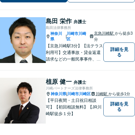
ーの方も多数。「こんなことで」と思
わずにお気軽にお問い合わせ下さい。
島田 栄作
弁護士
島田法律事務所
京急川崎駅
から徒歩3
神奈川
川崎市川崎
|
県
区
分
【京急川崎駅3分】【法テラス
詳細を見
利用可】交通事故・貸金返還
る
請求などの一般民事事件、離
婚事件・遺産分割事件等の家
事事件、任意整理・破産・個
人再生などの債務整理事件、
植原 健一
弁護士
さらには刑事事件等幅広い分
川崎パートナーズ法律事務所
野を取り扱っております。お
神奈川県
川崎市川崎区
川崎駅
から徒歩1分
|
気軽にご相談ください【休
【平日夜間・土日祝日相談
詳細を見
日・夜間相談可】
可】【初回相談無料】【JR川
る
崎駅徒歩１分】