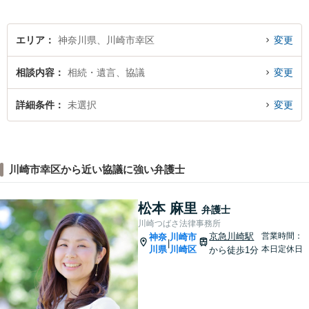
駅」⻄⼝3分】
エリア
神奈川県、川崎市幸区
変更
相談内容
相続・遺言、協議
変更
詳細条件
未選択
変更
川崎市幸区から近い協議に強い弁護士
松本 麻里
弁護士
川崎つばさ法律事務所
京急川崎駅
営業時間：
神奈
川崎市
|
川県
川崎区
本日定休日
から徒歩1分