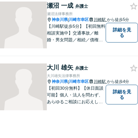
瀬沼 一成
ております。
弁護士
瀬沼法律事務所
神奈川県
川崎市幸区
川崎駅
から徒歩5分
|
【川崎駅徒歩5分】【初回無料
詳細を見
相談実施中】交通事故／離
る
婚・男女問題／相続／債権回
収など、幅広いご相談に対応
可能。「犯罪被害者支援」に
精通する弁護士。苦しい思い
大川 雄矢
をしている方を救うため、全
弁護士
力で取り組みます。
大川雄矢法律事務所
神奈川県
川崎市幸区
川崎駅
から徒歩4分
|
【初回30分無料】【休日面談
詳細を見
可能】個人・法人を問わず、
る
あらゆるご相談にお応えしま
す。持ち前の明るさと元気の
良さで、ひとつひとつの案件
に対して誠実に対応いたしま
すので、まずはご相談くださ
い。。【JR京浜東北線「川崎