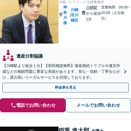
川崎パシフィック法律事務所
神
川崎駅
営業時間：09:00~
川崎
奈
20:00（土日祝
から徒歩
市川
|
川
日）
1分
崎区
県
遺産分割協議
【川崎駅より徒歩１分】【初回相談無料】遺産相続トラブルや遺言作
成などの相続問題に豊富な実績があります。安心・信頼・丁寧を心が
け，質の高いリーガルサービスを目指しております。
料金表を見る
電話でお問い合わせ
メールでお問い合わせ
稲葉 進太郎
弁護士