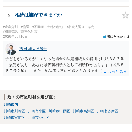
する場合の比率は、現状で、客観的に見てどの程度が妥当と考えられ
ますか。 →本人が自由に決められますので、どこが妥当とは言えない
です。客観的な基準もありません。 ・できれば穏やかに、分割を拒否
5
相続は誰ができますか
することはできますか。 →分割を拒否するということは、遺産はいら
ないということでしょうか。遺言で、受取を指定されててもいらない
#遺産分割
#協議
#不動産・土地の相続
#相続人調査・確定
と拒否することはできます。理由を説明する必要はありません。
#相続登記（義務化対応）
2026年7月16日
役にたった
2
吉田 雄大
弁護士
子どもがいる方が亡くなった場合の法定相続人の範囲は民法８８７条
に規定があり、あなたは代襲相続人として相続権があります（民法８
８７条２項）。 また、配偶者は常に相続人となります（民法８９０
条）。 「祖父の子供３人」の方の配偶者がご健在であれば、その方に
も相続権があります。つまり、孫５人に加えて「おじ又はおば」にも
相続権がある可能性があります。
近くの市区町村を選び直す
川崎市内
川崎市川崎区
川崎市幸区
川崎市中原区
川崎市高津区
川崎市多摩区
川崎市宮前区
川崎市麻生区