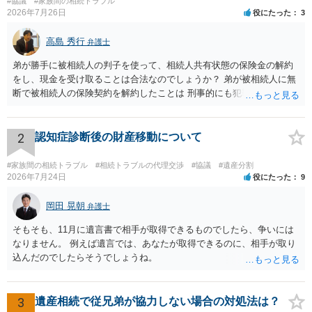
#協議
#家族間の相続トラブル
2026年7月26日
役にたった
3
高島 秀行
弁護士
弟が勝手に被相続人の判子を使って、相続人共有状態の保険金の解約
をし、現金を受け取ることは合法なのでしょうか？ 弟が被相続人に無
断で被相続人の保険契約を解約したことは 刑事的にも犯罪となる可能
性があり、民事的には無効だと思います。 保険会社で解約の際に提出
された書類のコピーを取得して、弁護士に面談で詳しい事情を話して
相談 されたら良いと思います。
2
認知症診断後の財産移動について
#家族間の相続トラブル
#相続トラブルの代理交渉
#協議
#遺産分割
2026年7月24日
役にたった
9
岡田 晃朝
弁護士
そもそも、11月に遺言書で相手が取得できるものでしたら、争いには
なりません。 例えば遺言では、あなたが取得できるのに、相手が取り
込んだのでしたらそうでしょうね。
3
遺産相続で従兄弟が協力しない場合の対処法は？