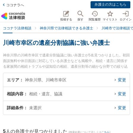
弁護士の方はこちら
ココナラへ
投稿する
探す
閲覧履歴
マイリスト
ログイン
ココナラ法律相談
神奈川県で法律相談できる弁護士
川崎市で法律相談
川崎市幸区の遺産分割協議に強い弁護士
神奈川県の川崎市幸区で遺産分割協議に強い弁護士が5名見つかりました。初回
面談無料や休日面談に対応している弁護士なども掲載中。相続・遺言に関係す
る家族間の相続トラブルや認知症の相続、遺産分割等の細かな分野での絞り込
み検索もでき便利です。特に東京スタートアップ法律事務所 川崎支店の小林 望
海弁護士や佐藤恵太法律事務所の佐藤 恵太弁護士、恵富総合法律事務所の小川
エリア
神奈川県、川崎市幸区
変更
文子弁護士のプロフィール情報や弁護士費用、強みなどが注目されています。
『川崎市幸区で土日や夜間に発生した遺産分割協議のトラブルを今すぐに弁護
相談内容
相続・遺言、協議
変更
士に相談したい』『遺産分割協議のトラブル解決の実績豊富な近くの弁護士を
検索したい』『初回相談無料で遺産分割協議を法律相談できる川崎市幸区内の
弁護士に相談予約したい』などでお困りの相談者さんにおすすめです。
詳細条件
未選択
変更
5
人の弁護士が見つかりました
(検索結果について詳しくは
こちら
)