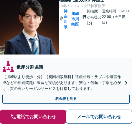
川崎パシフィック法律事務所
神
川崎駅
営業時間：09:00~
川崎
奈
22:00（土日祝
から徒歩
市川
|
川
日）
1分
崎区
県
遺産分割協議
【川崎駅より徒歩１分】【初回相談無料】遺産相続トラブルや遺言作
成などの相続問題に豊富な実績があります。安心・信頼・丁寧を心が
け，質の高いリーガルサービスを目指しております。
料金表を見る
電話でお問い合わせ
メールでお問い合わせ