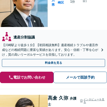
川
日）
1分
崎区
県
遺産分割協議
【川崎駅より徒歩１分】【初回相談無料】遺産相続トラブルや遺言作
成などの相続問題に豊富な実績があります。安心・信頼・丁寧を心が
け，質の高いリーガルサービスを目指しております。
料金表を見る
電話でお問い合わせ
メールで面談予約
髙倉 久弥
弁護
インタビューを見
る
士