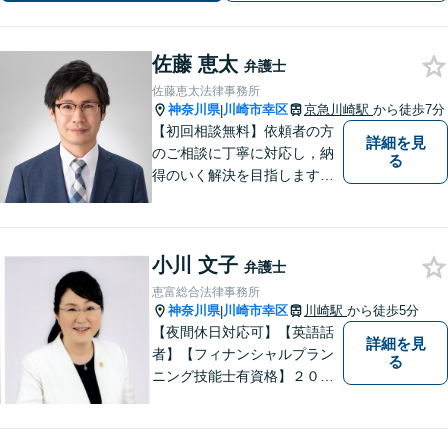
サポートします。
佐藤 恵太
弁護士
佐藤恵太法律事務所
神奈川県
川崎市幸区
京急川崎駅
から徒歩7分
|
【初回相談無料】依頼者の方
詳細を見
のご相談に丁寧に対応し，納
る
得のいく解決を目指します。
まずはお気軽にご相談くださ
い。
小川 文子
弁護士
恵富総合法律事務所
神奈川県
川崎市幸区
川崎駅
から徒歩5分
|
【夜間休日対応可】【英語話
詳細を見
者】【フィナンシャルプラン
る
ニング技能士有資格】２０年
以上の事業所勤務経験があり
ます。中小企業診断士、証券
アナリスト検定会員も保有し