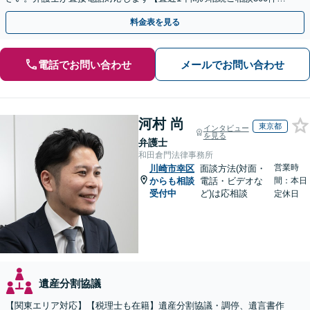
上！＆相続の著書・セミナー多数】弁護士複数所属
料金表を見る
電話でお問い合わせ
メールでお問い合わせ
河村 尚
東京都
インタビュー
を見る
弁護士
和田倉門法律事務所
営業時
川崎市幸区
面談方法(対面・
からも相談
電話・ビデオな
間：本日
受付中
ど)は応相談
定休日
遺産分割協議
【関東エリア対応】【税理士も在籍】遺産分割協議・調停、遺言書作