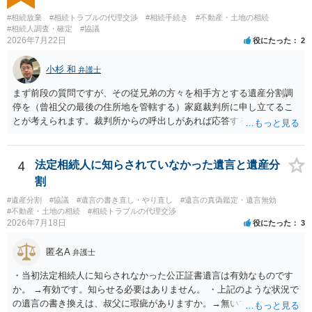
#相続放棄
#相続トラブルの代理交渉
#相続手続き
#不動産・土地の相続
#相続人調査・確定
#協議
2026年7月22日
役にたった
2
小杉 和
弁護士
まず前段の質問ですが、その従兄弟の方々を相手方とする遺産分割調
停を（曾祖父の最後の住所地を管轄する）家庭裁判所に申し立てるこ
とが考えられます。裁判所からの呼出しがあれば応答する可能性がま
だあるのではないでしょうか。 後段の質問については、相続放棄は可
能と思われます。時間が思った以上にないので必要書類をてきぱきと
揃える必要があります。その点是非御注意ください。
4
法定相続人に知らされていなかった遺言と遺産分
割
#遺産分割
#協議
#遺言の書き直し・やり直し
#遺言の真偽鑑定・遺言無効
#不動産・土地の相続
#相続トラブルの代理交渉
2026年7月18日
役にたった
3
匿名A
弁護士
・当初法定相続人に知らされなかった公正証書遺言は有効なものです
か。 →有効です。知らせる必要はありません。 ・上記のような状況で
の遺言の書き換えは、叔父に瑕疵がありますか。→無いです。 ・分割