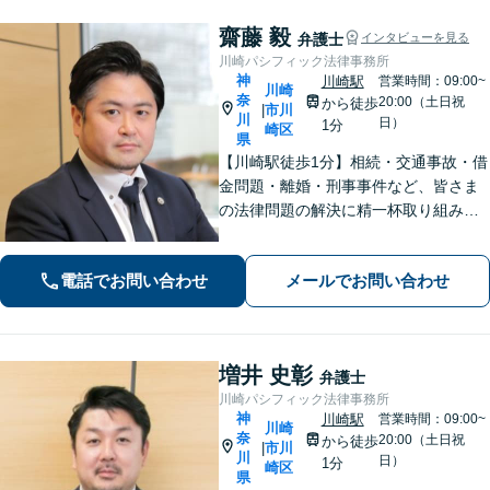
齋藤 毅
弁護士
インタビューを見る
川崎パシフィック法律事務所
神
川崎駅
営業時間：09:00~
川崎
奈
20:00（土日祝
から徒歩
市川
|
川
日）
1分
崎区
県
【川崎駅徒歩1分】相続・交通事故・借
金問題・離婚・刑事事件など、皆さま
の法律問題の解決に精一杯取り組みま
す。持ち前のバイタリティとフットワ
ークの軽さに自信あり。費用の負担を
電話でお問い合わせ
メールでお問い合わせ
最小限にするよう努めています。【地
元密着】クチコミ・リピーター多数。
増井 史彰
弁護士
川崎パシフィック法律事務所
神
川崎駅
営業時間：09:00~
川崎
奈
20:00（土日祝
から徒歩
市川
|
川
日）
1分
崎区
県