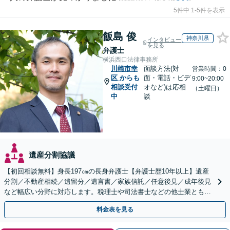
5件中 1-5件を表示
飯島 俊
神奈川県
インタビュー
を見る
弁護士
横浜西口法律事務所
川崎市幸
面談方法(対
営業時間：0
区
からも
面・電話・ビデ
9:00~20:00
相談受付
オなど)は応相
（土曜日）
中
談
遺産分割協議
【初回相談無料】身長197㎝の長身弁護士【弁護士歴10年以上】遺産
分割／不動産相続／遺留分／遺言書／家族信託／任意後見／成年後見
など幅広い分野に対応します。税理士や司法書士などの他士業とも連
携【出張相談】【夜間・休日面談】【横浜駅7分】
料金表を見る