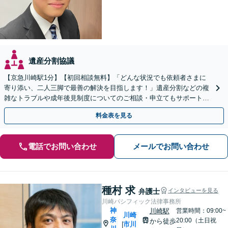
遺産分割協議
【京急川崎駅1分】【初回相談無料】「どんな状況でも依頼者さまに
寄り添い、二人三脚で最善の解決を目指します！」遺産分割などの複
雑なトラブルや成年後見制度についてのご相談・申立てもサポート。
一人で抱え込まず、まずはお話をお聞かせください
料金表を見る
電話でお問い合わせ
メールでお問い合わせ
種村 求
弁護士
インタビューを見る
川崎パシフィック法律事務所
神
川崎駅
営業時間：09:00~
川崎
奈
20:00（土日祝
から徒歩
市川
|