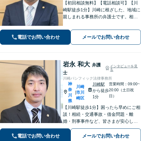
【初回相談無料】【電話相談可】【川
崎駅徒歩1分】川崎に根ざした、地域に
親しまれる事務所の弁護士です。相
続・交通事故・借金問題など親身にな
って対応致します。クチコミ・リピー
電話でお問い合わせ
メールでお問い合わせ
ターの方多数。お気軽にご相談くださ
い。
岩永 和大
弁護
インタビューを見
る
士
川崎パシフィック法律事務所
神
川崎駅
営業時間：09:00~
川崎
奈
20:00（土日祝
から徒歩
市川
|
川
日）
1分
崎区
県
【川崎駅徒歩1分】困ったら早めにご相
談！相続・交通事故・借金問題・離
婚・刑事事件など、皆さまが安心して
暮らせるように問題解決に尽力しま
す。【地元密着】クチコミ・リピータ
電話でお問い合わせ
メールでお問い合わせ