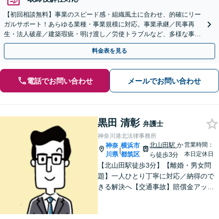
【初回相談無料】事業のスピード感・組織風土に合わせ、的確にリー
ガルサポート！あらゆる業種・事業規模に対応。事業承継／民事再
生・法人破産／建築瑕疵・明け渡し／労使トラブルなど、多様な事案
に精通。顧問契約の実績多数【市ケ谷駅2分】【電話相談可】
料金表を見る
電話でお問い合わせ
メールでお問い合わせ
黒田 清彰
弁護士
神奈川港北法律事務所
北山田駅
か
営業時間：
神奈
横浜市
|
川県
都筑区
本日定休日
ら徒歩3分
【北山田駅徒歩3分】【離婚・男女問
題】一人ひとり丁寧に対応／納得ので
きる解決へ【交通事故】賠償金アップ
などに努めます。保険会社との交渉や
手続きはお任せ【借金・債務整理】手