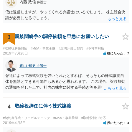
内藤 政信
弁護士
僕は遠慮しますが、やってくれる弁護士はいるでしょう。 株主総会決
議が必要になるでしょう。
3
親族間紛争の調停依頼を早急にお願いしたい
#取締役解任対応
#M&A・事業承継
#顧問弁護士契約
#不祥事対応
2019年7月28日
役にたった
7
青山 知史
弁護士
脅迫によって株式譲渡を強いられたとすれば、そもそもの株式譲渡自
体を無効とできる可能性もあるかと思われます。 この場合、譲渡無効
の通知を発した上で、社内の株主に関する手続き等を履行していく必
要がありますが、相手方も強硬な姿勢のようであり、場合によっては
株主権確認訴訟等に発展する可能性はあるかと思われます。 いずれに
しても、譲渡時の状況やその裏付けとなる証拠の有無、また、当該会
4
取締役辞任に伴う株式譲渡
社の定款等によって、採れる手段も変わってこようかと思われますの
で、早い段階で、 関連資料をお持ちの上、弁護士にご相談をされたほ
#契約書作成・リーガルチェック
#M&A・事業承継
#取締役解任対応
うが良いかと思慮いたします。
2019年4月8日
役にたった
4