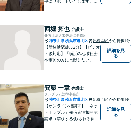
寧にサポートいたします。ど
んな些細なお悩みでもまずは
ご相談ください！
西堀 拓也
弁護士
弁護士法人常磐法律事務所
神奈川県
横浜市港北区
新横浜駅
から徒歩1分
|
【新横浜駅徒歩2分】【ビデオ
詳細を見
面談対応】「横浜の地域社会
る
や市民の方に貢献したい」を
モットーに、すべてのご相談
者様に寄り添います。少しで
もご相談者様の人生のサポー
トができるよう全力を尽くし
安藤 一章
弁護士
ます。事務所一丸となって法
タングラム法律事務所
律トラブルの解決を目指しま
神奈川県
横浜市港北区
新横浜駅
から徒歩1分
|
す。
【オンライン相談可】「ネッ
詳細を見
トトラブル」発信者情報開示
る
請求（請求する側/される側）
や削除請求の豊富な解決事例