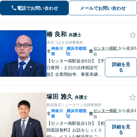
続きはもちろん、再発防止策や今後の
生活のフォローも行います。
電話でお問い合わせ
メールでお問い合わせ
椿 良和
弁護士
港北つばき法律事務所
センター南駅
から徒歩5
神奈川
横浜市都筑
|
県
区
分
【センター南駅徒歩5分】【平
詳細を見
日夜間・土日の法律相談可
る
能】企業間紛争、事業承継・
後継者問題その他の企業法務
から、インターネットによる
中傷・プライバシー・著作権
塚田 雅久
弁護士
被害、いじめ、離婚・相続、
都筑港北ニュータウン法律事務所
不動産に関わる紛争その他の
センター南駅
から徒歩1
神奈川
横浜市都筑
|
個人法務まで幅広い分野の対
県
区
分
応が可能です。
【センター南駅徒歩1分】【初
詳細を見
回面談無料】お話をじっくり
る
伺い、ベストな解決策をご一