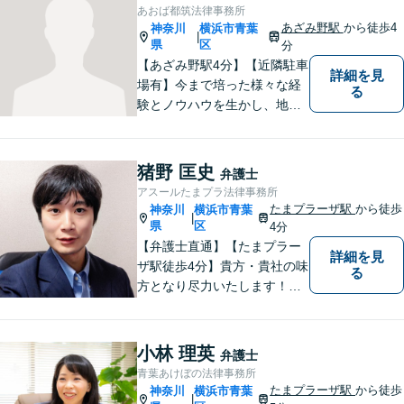
あおば都筑法律事務所
あざみ野駅
から徒歩4
神奈川
横浜市青葉
|
県
区
分
【あざみ野駅4分】【近隣駐車
詳細を見
場有】今まで培った様々な経
る
験とノウハウを生かし、地域
のお客様に寄り添い、実現可
能な最善の結論を共に目指し
て問題解決を図る所存です。
猪野 匡史
弁護士
法律上の問題に巻き込まれた
アスールたまプラ法律事務所
際は、お一人で悩まずにお気
たまプラーザ駅
から徒歩
神奈川
横浜市青葉
|
軽にご相談ください。
県
区
4分
【弁護士直通】【たまプラー
詳細を見
ザ駅徒歩4分】貴方・貴社の味
る
方となり尽力いたします！当
日相談ができる場合もありま
すのでまずはお気軽にご相談
ください。
小林 理英
弁護士
青葉あけぼの法律事務所
たまプラーザ駅
から徒歩
神奈川
横浜市青葉
|