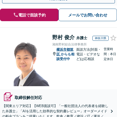
電話で面談予約
メールでお問い合わせ
野村 俊介
弁護士
神奈川県
湘南野村綜合法律事務所
営業時
横浜市都筑
面談方法(対面・
区
からも相
電話・ビデオな
間：本日
談受付中
ど)は応相談
定休日
取締役解任対応
【関東エリア対応】【WEB面談可】「一般社団法人の代表者を経験し
た弁護士」「AIを活用した効率的な契約書レビュー」オーダーメイド
の料金プランをご提案いたします。飲食／教育／建設／IT／運送／不