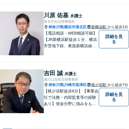
あり、「遺言・相続」先々を
見据えた的確なアドバイスに
より最善の解決へ導きます。
川原 佑基
弁護士
遠方で来所困難な方もお気軽
港北中央法律事務所
にご相談ください。
神奈川県
横浜市港北区
新横浜駅
から徒歩1分
|
【電話相談・WEB相談可能】
詳細を見
【JR新横浜駅徒歩１分、横浜
る
市営地下鉄、東急新横浜線新
横浜駅徒歩２分】【事故分野
に特化し、特に交通事故は通
算500件以上の解決実績あ
り】
吉田 誠
弁護士
溝の口吉田法律事務所
神奈川県
川崎市高津区
梶が谷駅
から徒歩7分
|
【梶が谷駅徒歩6分】【事業会
詳細を見
社で法務・内部監査等の経験
る
あり】借金分野に強みをも
ち、幅広い分野に対応する弁
護士。敷居の低い法律事務所
を目指し、相談しやすい環境
作りに尽力しています。【初