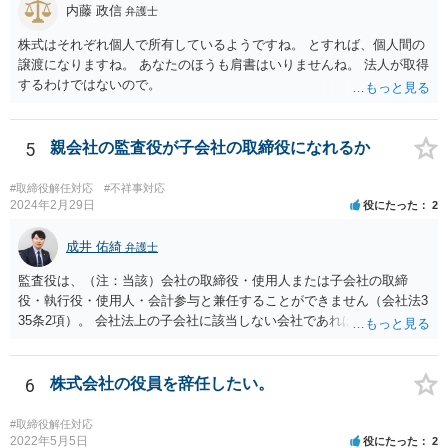
内藤 政信
弁護士
株式はそれぞれ個人で所有しているようですね。 とすれば、個人間の
譲渡になりますね。 あなたのほうも肩書はいりませんね。 法人が取得
するわけではないので。
5
親会社の監査役が子会社の取締役になれるか
#取締役解任対応
#不祥事対応
2024年2月29日
役にたった
2
成井 佑綺
弁護士
監査役は、（注：当該）会社の取締役・使用人または子会社の取締
役・執行役・使用人・会計参与と兼任することができません（会社法3
35条2項）。 会社法上の子会社に該当しない会社であれば上記の兼任
規制は及びません。 なお、この兼任規制に反して監査役が取締役を兼
任していた場合には、基本はその選任自体は有効となり、監査も有効
となりますが、当該監査役が損害賠償責任を負う可能性があります。
6
株式会社の役員を辞任したい。
もっとも、親会社が親会社の監査役を子会社の取締役に選任した場合
には、監査が無効になる可能性があります。 いずれにせよ兼任規制に
#取締役解任対応
反する兼任の場合には、監査役の辞任等を検討する対応がベターに思
2022年5月5日
役にたった
2