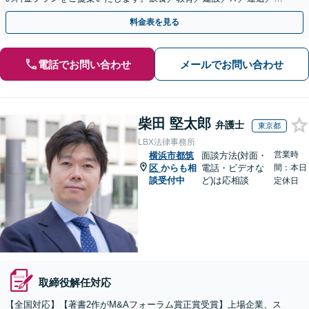
動産／メーカー／社会福祉法人など幅広い業界に対応
料金表を見る
電話でお問い合わせ
メールでお問い合わせ
柴田 堅太郎
弁護士
東京都
LBX法律事務所
営業時
横浜市都筑
面談方法(対面・
区
からも相
電話・ビデオな
間：本日
談受付中
ど)は応相談
定休日
取締役解任対応
【全国対応】【著書2作がM&Aフォーラム賞正賞受賞】上場企業、ス