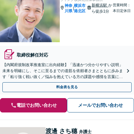
新横浜駅
か
営業時間：
神奈
横浜市
|
川県
港北区
本日定休日
ら徒歩1分
取締役解任対応
【内閣府規制改革推進室に出向経験】「迅速かつ分かりやすい説明」
未来を明確にし、そこに至るまでの道筋を依頼者さまとともに歩みま
す「粘り強く戦い抜く／悩みを抱えている方の課題や感情を言葉にす
るサポート」【電話・メール相談可】【休日・夜間相談可】
料金表を見る
電話でお問い合わせ
メールでお問い合わせ
渡邊 さち穗
弁護士