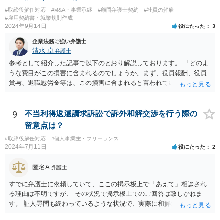
#取締役解任対応
#M&A・事業承継
#顧問弁護士契約
#社員の解雇
#雇用契約書・就業規則作成
2024年9月14日
役にたった
3
企業法務に強い弁護士
清水 卓
弁護士
参考として紹介した記事で以下のとおり解説しております。 「どのよ
うな費目がこの損害に含まれるのでしょうか。まず、役員報酬、役員
賞与、退職慰労金等は、この損害に含まれると言われています。また
手当等異なる名称が使用されていても、実質はこれらと同じような性
質の金員と判断されれば、損害に含まれる可能性があります。 慰謝料
や弁護士費用については、これらの損害に含まれないと述べる裁判例
9
不当利得返還請求訴訟で訴外和解交渉を行う際の
もありますが、含まれるとする見解もあり、争いがあるところです
留意点は？
（なお、含まれないとしても、民法の不法行為などの別の法律構成で
#取締役解任対応
#個人事業主・フリーランス
賠償請求される可能性もあります）。」 → このように、法律構成の工
2024年7月11日
役にたった
2
夫等次第では、慰謝料請求の余地もあるのですが、あなたのケースで
は、不法行為構成で請求しようとすると、３年の消滅時効の壁に阻ま
匿名A
弁護士
れるリスクがあるため、慰謝料請求までは難しいかもしれません。
損害のメイン部分は役員報酬の部分かと思われます。会社法第３３９
すでに弁護士に依頼していて、ここの掲示板上で「あえて」相談され
条２項の損害賠償責任の法的性質について、法律により設けられた特
る理由は不明ですが、 その状況で掲示板上でのご回答は致しかねま
別の責任（法定責任）と解する立場であっても、時効期間の観点から
す。 証人尋問も終わっているような状況で、実際に和解のお話も進ん
は、早めに請求行動を試みる等の対策を講じておくべきかと思いま
でいる様子であるところ、 そのような経緯、相手方にそのようにお伝