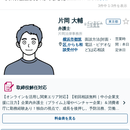
3件中 1-3件を表示
片岡 大輔
東京都
インタビュ
ーを見る
弁護士
片岡法律事務所
営業時
横浜市都筑
面談方法(対面・
区
からも相
電話・ビデオな
間：本日
談受付中
ど)は応相談
定休日
取締役解任対応
【オンラインを活用し関東エリア対応】【初回相談無料｜中小企業支
援に注力】企業内弁護士（プライム上場やベンチャー企業）＆消費者
庁に勤務経験あり！独自の視点で、成長を後押し。予防法務、労働問
題、債権回収、コンプラ、会社設立・事業再編等幅広く対応
料金表を見る