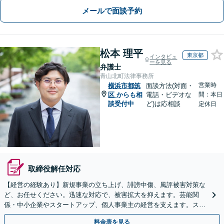
メールで面談予約
松本 理平
東京都
インタビュ
ーを見る
弁護士
青山北町法律事務所
営業時
横浜市都筑
面談方法(対面・
区
からも相
電話・ビデオな
間：本日
談受付中
ど)は応相談
定休日
取締役解任対応
【経営の経験あり】新規事業の立ち上げ、誹謗中傷、風評被害対策な
ど、お任せください。迅速な対応で、被害拡大を抑えます。芸能関
係・中小企業やスタートアップ、個人事業主の経営を支えます。スポ
ット・顧問契約いずれも対応可。【表参道駅から徒歩3分】
料金表を見る