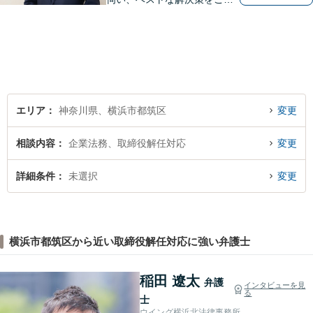
緒に考えさせていただきま
す。【夜間／休日対応可能】
難解な用語は極力用いずに平
易かつ具体的な説明を心がけ
ていますので、まずは一度お
気軽にご相談頂ければと思い
ます。
エリア
神奈川県、横浜市都筑区
変更
相談内容
企業法務、取締役解任対応
変更
詳細条件
未選択
変更
横浜市都筑区から近い取締役解任対応に強い弁護士
稲田 遼太
弁護
インタビューを見
る
士
ウイング横浜北法律事務所