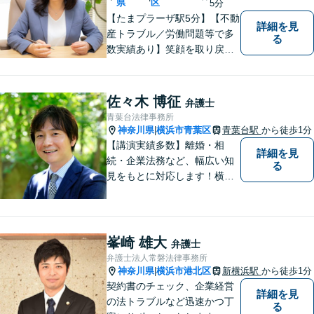
県
区
5分
【たまプラーザ駅5分】【不動
詳細を見
産トラブル／労働問題等で多
る
数実績あり】笑顔を取り戻す
お手伝いを。丁寧にお話を伺
い，一緒にベストな解決を考
えます。【契約時点での明朗
佐々木 博征
弁護士
会計】
青葉台法律事務所
神奈川県
横浜市青葉区
青葉台駅
から徒歩1分
|
【講演実績多数】離婚・相
詳細を見
続・企業法務など、幅広い知
る
見をもとに対応します！横
浜・川崎・町田等からもアク
セスが良い地域密着型の事務
所です【破産管財人経験あ
り】負債総額数億円の倒産申
峯崎 雄大
弁護士
立ての実績あり【完全個室】
弁護士法人常磐法律事務所
【青葉台駅1分】【複数弁護士
神奈川県
横浜市港北区
新横浜駅
から徒歩1分
|
在籍】
契約書のチェック、企業経営
詳細を見
の法トラブルなど迅速かつ丁
る