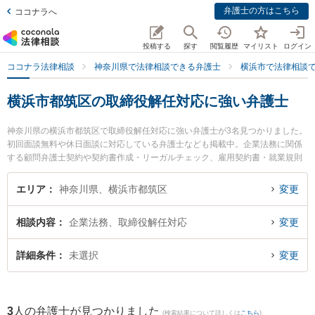
弁護士の方はこちら
ココナラへ
投稿する
探す
閲覧履歴
マイリスト
ログイン
ココナラ法律相談
神奈川県で法律相談できる弁護士
横浜市で法律相談
横浜市都筑区の取締役解任対応に強い弁護士
神奈川県の横浜市都筑区で取締役解任対応に強い弁護士が3名見つかりました。
初回面談無料や休日面談に対応している弁護士なども掲載中。企業法務に関係
する顧問弁護士契約や契約書作成・リーガルチェック、雇用契約書・就業規則
作成等の細かな分野での絞り込み検索もでき便利です。特に神奈川港北法律事
務所の黒田 清彰弁護士や港北つばき法律事務所の椿 良和弁護士、都筑港北ニュ
エリア
神奈川県、横浜市都筑区
変更
ータウン法律事務所の塚田 雅久弁護士のプロフィール情報や弁護士費用、強み
などが注目されています。『横浜市都筑区で土日や夜間に発生した取締役解任
相談内容
企業法務、取締役解任対応
変更
対応のトラブルを今すぐに弁護士に相談したい』『取締役解任対応のトラブル
解決の実績豊富な近くの弁護士を検索したい』『初回相談無料で取締役解任対
応を法律相談できる横浜市都筑区内の弁護士に相談予約したい』などでお困り
詳細条件
未選択
変更
の相談者さんにおすすめです。
3
人の弁護士が見つかりました
(検索結果について詳しくは
こちら
)