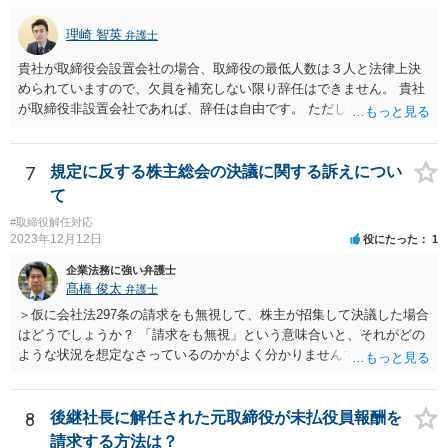
われます。
理崎 智英
弁護士
貴社が取締役会設置会社の場合、取締役の最低人数は３人と法律上決
められていますので、欠員を補充しない限り辞任はできません。 貴社
が取締役非設置会社であれば、辞任は自由です。 ただし、会社にとっ
て「不利な時期」に辞任した場合であって、辞任により会社に損害が
生じた場合、会社に対して損害賠償をする必要があります。 一度、今
後の対応等について、弁護士にご相談されることをお勧めします。
7
規定に反する株主総会の決議に関する訴えについ
て
#取締役解任対応
2023年12月12日
役にたった
1
企業法務に強い弁護士
髙橋 俊太
弁護士
＞仮に会社法297条の請求をも無視して、株主が招集して決議した場合
はどうでしょうか？ 「請求をも無視」という意味合いと、それがどの
ような状況を想定なさっているのかがよく分かりませんでしたが、株
主総会決議取消訴訟の対象あるいは株主総会決議不存在確認訴訟の対
象になるのではないかと思われます。
8
後継社長に解任された元取締役が未払役員報酬を
請求する方法は？