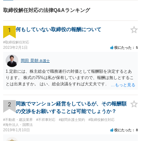
回無料相談】【東京・神奈川
取締役解任対応の法律Q&Aランキング
エリア】
1
何もしていない取締役の報酬について
#取締役解任対応
2023年2月1日
役にたった
5
岡田 晃朝
弁護士
1.定款には、株主総会で職務遂行の対価として報酬額を決定するとあ
ります。 株式の75%は私が保有していますので、報酬は無しとするこ
とは出来ますか。 はい、総会決議をすれば大丈夫です。 一応、就任時
に報酬を払う約束がある場合、出来る限り決議するように会社が動く
必要がありますが、本件では、そういう約束も無いようですし、大丈
夫でしょう。 2.定款には、任期も総会で決めるとありますので、短縮
2
同族でマンション経営をしているが、その報酬額
して、取締役を任期満了で辞めてもらっても良いでしょうか？ 途中で
の交渉をお願いすることは可能でしょうか？
の退職は正当事由が必要です。 解任は自由に可能ですが、正当事由が
#不動産・建設業界
#不祥事対応
#顧問弁護士契約
#取締役解任対応
無ければ、損害賠償の対象になります。 もっとも、元より無報酬な
#海外法人・国際法
ら、損害が無いようには思いますが、その点、何か言ってくるかもし
2019年1月10日
役にたった
8
れませんね。