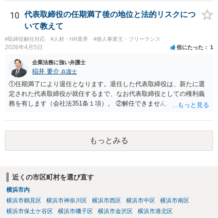
す。 この掲示板での私からの回答はこれで終わりにさせていただぎ
えになられたい理由、原告側の温度感、裁判の流れ、判決となったと
す。より詳しくは、証拠を持参の上、法律事務所に赴いて弁護士に直
きの見通しなどの事情を排除して、和解に関する要求の妥当性を部分
10
代表取締役の任期満了後の地位と法的リスクにつ
接相談•依頼してみることをご検討下さい。
的にのみ責任を持って判断することはできません。 セカンドオピニオ
いて教えて
ンをご希望であれば、掲示板上で漠然と質問されるよりも、 実際に訴
#取締役解任対応
#人材・HR業界
#個人事業主・フリーランス
訟に関する資料や経緯を踏まえて、直接弁護士事務所にてご相談され
2026年4月5日
役にたった
1
る方が良いかと思います。
企業法務に強い弁護士
稲井 要介
弁護士
①任期満了により退任となります。退任した代表取締役は、新たに選
定された代表取締役が就任するまで、なお代表取締役としての権利義
務を有します（会社法351条１項）。 ②解任できません。 ③金融機関
や取引先より、後任の代表取締役はいつ選任されるか、と指摘される
可能性があります。また、権利義務代表取締役であっても、第三者か
ら損害賠償請求を受けるリスクがあります（会社法429条１項）。
もっとみる
近くの市区町村を選び直す
横浜市内
横浜市鶴見区
横浜市神奈川区
横浜市西区
横浜市中区
横浜市南区
横浜市保土ケ谷区
横浜市磯子区
横浜市金沢区
横浜市港北区