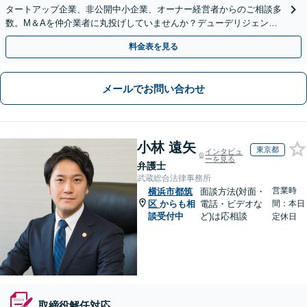
タートアップ企業、非公開中小企業、オーナー経営者からのご相談多
数。M＆Aを仲介業者に丸投げしていませんか？デューデリジェンス
や契約書作成・交渉はお任せください【初回無料】
料金表を見る
メールでお問い合わせ
小林 遠矢
東京都
インタビュ
ーを見る
弁護士
武蔵総合法律事務所
営業時
横浜市都筑
面談方法(対面・
区
からも相
電話・ビデオな
間：本日
談受付中
ど)は応相談
定休日
取締役解任対応