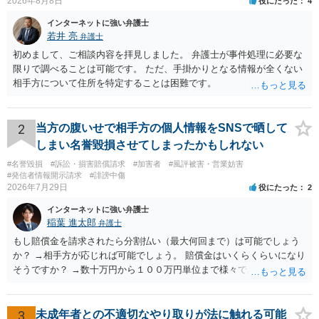
2026年8月8日
役にたった
4
インターネットに強い弁護士
若井 亮
弁護士
初めまして、ご相談内容を拝見しました。 弁護士が事件処理に必要な
限りで調べることは可能です。 ただ、手掛かりとなる情報が全くない
相手方について住所を特定することは困難です。
2
当方の腹いせで相手方の個人情報をSNSで晒して
しまい名誉毀損させてしまったかもしれない
#名誉毀損
#訴訟・損害賠償請求
#加害者
#風評被害・営業妨害
#発信者情報開示請求
#誹謗中傷
2026年7月29日
役にたった
2
インターネットに強い弁護士
稲葉 進太郎
弁護士
もし賠償金を請求されたら分割払い（最大何回まで）は可能でしょう
か？ →相手方が応じれば可能でしょう。 賠償金はいくらくらいになり
そうですか？ →数十万円から１００万円単位まで様々であり、不明で
す。相手方から相談者様に対し請求がなされた場合、減額や分割の交
渉が行われ、双方合意に至れば支払が開始され、決裂して相手方が訴
訟提起を選択すれば訴訟の中で解決がなされる流れが通常です。
3
未成年者との不適切なやり取りが法に触れる可能