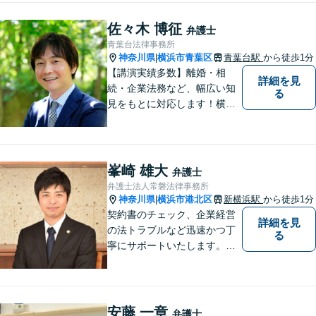
すのでまずはお気軽にご相談
ください。
佐々木 博征
弁護士
青葉台法律事務所
神奈川県
横浜市青葉区
青葉台駅
から徒歩1分
|
【講演実績多数】離婚・相
詳細を見
続・企業法務など、幅広い知
る
見をもとに対応します！横
浜・川崎・町田等からもアク
セスが良い地域密着型の事務
所です【破産管財人経験あ
り】負債総額数億円の倒産申
峯崎 雄大
弁護士
立ての実績あり【完全個室】
弁護士法人常磐法律事務所
【青葉台駅1分】【複数弁護士
神奈川県
横浜市港北区
新横浜駅
から徒歩1分
|
在籍】
契約書のチェック、企業経営
詳細を見
の法トラブルなど迅速かつ丁
る
寧にサポートいたします。ど
んな些細なお悩みでもまずは
ご相談ください！
安藤 一章
弁護士