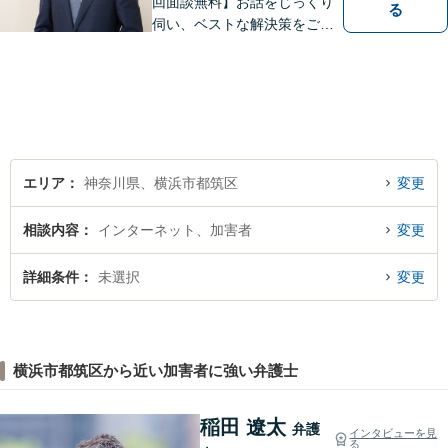
回面談無料】お話をじっくり
る
伺い、ベストな解決策をご一
緒に考えさせていただきま
す。【夜間／休日対応可能】
難解な用語は極力用いずに平
易かつ具体的な説明を心がけ
ていますので、まずは一度お
気軽にご相談頂ければと思い
ます。
エリア
神奈川県、横浜市都筑区
変更
相談内容
インターネット、加害者
変更
詳細条件
未選択
変更
横浜市都筑区から近い加害者に強い弁護士
稲田 遼太
弁護
インタビューを見
る