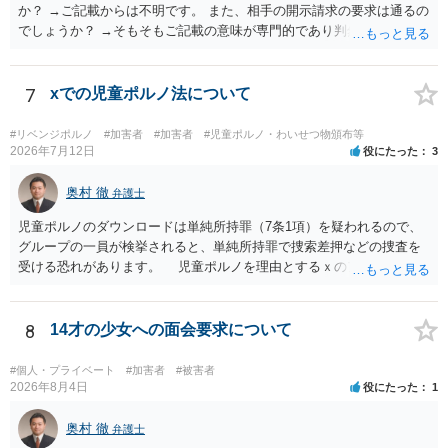
か？ →ご記載からは不明です。 また、相手の開示請求の要求は通るの
でしょうか？ →そもそもご記載の意味が専門的であり判然としないも
のと存じます。直接弁護士に、そのゲームの内容をご説明になりなが
らご相談になることをお勧めいたします。
7
xでの児童ポルノ法について
#リベンジポルノ
#加害者
#加害者
#児童ポルノ・わいせつ物頒布等
2026年7月12日
役にたった
3
奥村 徹
弁護士
児童ポルノのダウンロードは単純所持罪（7条1項）を疑われるので、
グループの一員が検挙されると、単純所持罪で捜索差押などの捜査を
受ける恐れがあります。 児童ポルノを理由とするｘのアカウント凍
結は日本警察に通報されることがあって（確率はわかりませんが実例
は珍しくない）、これも捜索差押を受けるおそれがあります
8
14才の少女への面会要求について
#個人・プライベート
#加害者
#被害者
2026年8月4日
役にたった
1
奥村 徹
弁護士