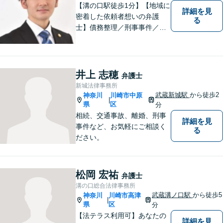
【溝の口駅徒歩1分】【地域に
詳細を見
密着した依頼者想いの弁護
る
士】債務整理／刑事事件／離
婚／相続など、幅広い分野の
問題に精通しています。依頼
者様のお気持ちを大切にした
弁護を進めてまいります。ま
井上 志穂
弁護士
ずはお気軽にご相談くださ
新城法律事務所
い。
武蔵新城駅
から徒歩2
神奈川
川崎市中原
|
県
区
分
相続、交通事故、離婚、刑事
詳細を見
事件など、お気軽にご相談く
る
ださい。
松岡 宏祐
弁護士
溝の口総合法律事務所
武蔵溝ノ口駅
から徒歩5
神奈川
川崎市高津
|
県
区
分
【法テラス利用可】あなたの
詳細を見