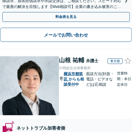
除請求、損害賠償請求や示談交渉は、ご相談ください。スピード対応
で最善の解決を目指します【Web相談可】企業の書き込み被害のご相
談にも対応
料金表を見る
メールでお問い合わせ
山根 祐輔
弁護士
東京都
片岡総合法律事務所
営業時
横浜市都筑
面談方法(対面・
区
からも相
電話・ビデオな
間：本日
談受付中
ど)は応相談
定休日
ネットトラブル加害者側