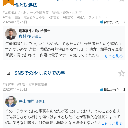
性と対処法
#児童ポルノ・わいせつ物頒布等
#恐喝・脅迫への対応
#本名・住所・電話番号が不明
#加害者
#被害者
#個人・プライベート
2026年7月26日
役にたった
2
刑事事件に強い弁護士
奥村 徹
弁護士
年齢確認もしていないし 後から出てきた人が、保護者だという確認も
できないので 詐欺・恐喝の可能性はあるでしょう 他方、相手方が真実
18歳未満であれば、 内容は電子マナーを送ってくれたら自慰行為など
の動画を要望通りに撮って送るよと言ったやりとりでした。 自分は動
画の尺は10分ほど、服を着たままで胸を触って欲しい、などの要望を
して、要求された金額(1000円程度)の電子マネーを送信してしまいま
4
SNSでのやり取りでの事
した。 そこから、撮影するまで暇なので顔の雰囲気の写真を交換して
欲しい、住んでいる都道府県と区を教えてと言われたので教えたりと
#加害者
#訴訟・損害賠償請求
言ったやり取りをしていました。 というやりとりは、青少年条例違反
2026年7月25日
役にたった
1
（わいせつ行為）の疑いがあります。18歳未満と知らなくても処罰可
能です。
井上 祐司
弁護士
そのトラウマである事実をあなたが既に知っており、そのことをあえ
て認識しながら相手を傷つけようとしたことが客観的な証拠によって
認定できない限り、何の罰則も問題となる法令もないと思われます。