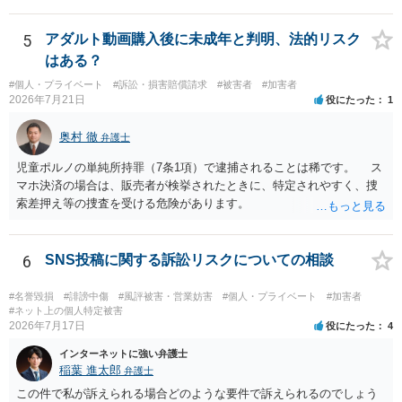
5
アダルト動画購入後に未成年と判明、法的リスク
はある？
#個人・プライベート
#訴訟・損害賠償請求
#被害者
#加害者
2026年7月21日
役にたった
1
奥村 徹
弁護士
児童ポルノの単純所持罪（7条1項）で逮捕されることは稀です。 ス
マホ決済の場合は、販売者が検挙されたときに、特定されやすく、捜
索差押え等の捜査を受ける危険があります。
6
SNS投稿に関する訴訟リスクについての相談
#名誉毀損
#誹謗中傷
#風評被害・営業妨害
#個人・プライベート
#加害者
#ネット上の個人特定被害
2026年7月17日
役にたった
4
インターネットに強い弁護士
稲葉 進太郎
弁護士
この件で私が訴えられる場合どのような要件で訴えられるのでしょう