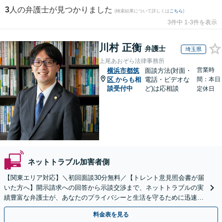
3
人の弁護士が見つかりました
(検索結果について詳しくは
こちら
)
3件中 1-3件を表示
川村 正衡
弁護士
埼玉県
上尾あおぞら法律事務所
営業時
横浜市都筑
面談方法(対面・
区
からも相
電話・ビデオな
間：本日
談受付中
ど)は応相談
定休日
ネットトラブル加害者側
【関東エリア対応】＼初回面談30分無料／【トレント意見照会書が届
いた方へ】開示請求への回答から示談交渉まで、ネットトラブルの実
績豊富な弁護士が、あなたのプライバシーと生活を守るために迅速に
対応します【セミナー実績多数】【休日・夜間相談OK】
料金表を見る