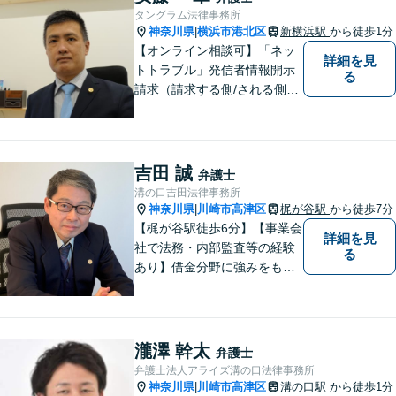
タングラム法律事務所
神奈川県
横浜市港北区
新横浜駅
から徒歩1分
|
【オンライン相談可】「ネッ
詳細を見
トトラブル」発信者情報開示
る
請求（請求する側/される側）
や削除請求の豊富な解決事例
あり、「遺言・相続」先々を
見据えた的確なアドバイスに
より最善の解決へ導きます。
吉田 誠
弁護士
遠方で来所困難な方もお気軽
溝の口吉田法律事務所
にご相談ください。
神奈川県
川崎市高津区
梶が谷駅
から徒歩7分
|
【梶が谷駅徒歩6分】【事業会
詳細を見
社で法務・内部監査等の経験
る
あり】借金分野に強みをも
ち、幅広い分野に対応する弁
護士。敷居の低い法律事務所
を目指し、相談しやすい環境
作りに尽力しています。【初
瀧澤 幹太
弁護士
回無料相談】【東京・神奈川
弁護士法人アライズ溝の口法律事務所
エリア】
神奈川県
川崎市高津区
溝の口駅
から徒歩1分
|