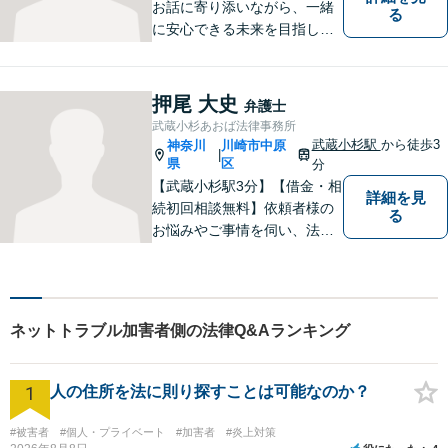
お話に寄り添いながら、一緒
る
に安心できる未来を目指しま
す。法律問題の解決だけでな
く、「その先の未来」も一緒
に考えてサポートいたしま
押尾 大史
弁護士
す。高齢者や障害のある方へ
武蔵小杉あおば法律事務所
のサポートの充実【武蔵溝ノ
武蔵小杉駅
から徒歩3
神奈川
川崎市中原
|
口駅5分】【電話・メール・W
県
区
分
EB相談も対応】
【武蔵小杉駅3分】【借金・相
詳細を見
続初回相談無料】依頼者様の
る
お悩みやご事情を伺い、法的
なアドバイス・今後の見通し
を丁寧にご説明いたします。
なんでも気軽に相談できる
「町のお医者さん」のような
ネットトラブル加害者側の法律Q&Aランキング
弁護士でありたいと思ってお
ります。【電話相談可】
1
人の住所を法に則り探すことは可能なのか？
#被害者
#個人・プライベート
#加害者
#炎上対策