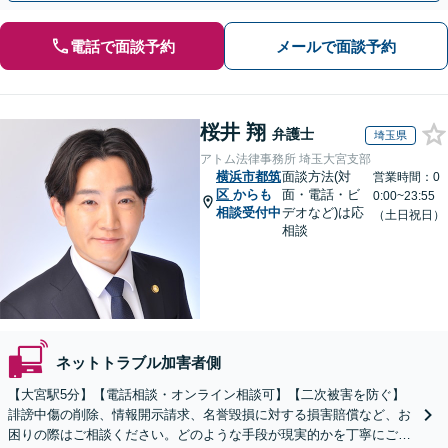
電話で面談予約
メールで面談予約
桜井 翔
弁護士
埼玉県
アトム法律事務所 埼玉大宮支部
横浜市都筑
面談方法(対
営業時間：0
区
からも
面・電話・ビ
0:00~23:55
相談受付中
デオなど)は応
（土日祝日）
相談
ネットトラブル加害者側
【大宮駅5分】【電話相談・オンライン相談可】【二次被害を防ぐ】
誹謗中傷の削除、情報開示請求、名誉毀損に対する損害賠償など、お
困りの際はご相談ください。どのような手段が現実的かを丁寧にご説