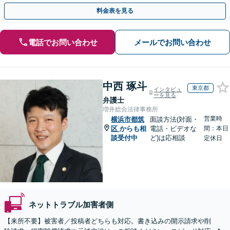
明し、依頼者さまにとって納得のいく解決を目指します。
料金表を見る
電話でお問い合わせ
メールでお問い合わせ
中西 琢斗
東京都
インタビュ
ーを見る
弁護士
増井総合法律事務所
営業時
横浜市都筑
面談方法(対面・
区
からも相
電話・ビデオな
間：本日
談受付中
ど)は応相談
定休日
ネットトラブル加害者側
【来所不要】被害者／投稿者どちらも対応。書き込みの開示請求や削