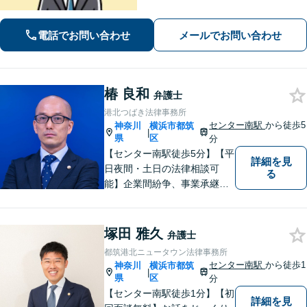
手続きはお任せ【借金・債務整理】手
続きはもちろん、再発防止策や今後の
生活のフォローも行います。
電話でお問い合わせ
メールでお問い合わせ
椿 良和
弁護士
港北つばき法律事務所
センター南駅
から徒歩5
神奈川
横浜市都筑
|
県
区
分
【センター南駅徒歩5分】【平
詳細を見
日夜間・土日の法律相談可
る
能】企業間紛争、事業承継・
後継者問題その他の企業法務
から、インターネットによる
中傷・プライバシー・著作権
塚田 雅久
弁護士
被害、いじめ、離婚・相続、
都筑港北ニュータウン法律事務所
不動産に関わる紛争その他の
センター南駅
から徒歩1
神奈川
横浜市都筑
|
個人法務まで幅広い分野の対
県
区
分
応が可能です。
【センター南駅徒歩1分】【初
詳細を見