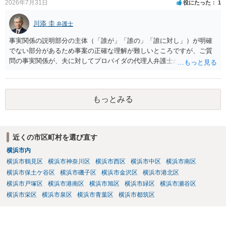
2026年7月31日
役にたった
1
川添 圭
弁護士
事実関係の説明部分の主体（「誰が」「誰の」「誰に対し」）が明確
でない部分があるため事案の正確な理解が難しいところですが、ご質
問の事実関係が、夫に対してプロバイダの代理人弁護士から発信者情
報開示請求の意見照会が届いたということであれば、いずれは発信者
情報として夫の氏名と住所が開示され、開示請求者（の代理人弁護
士）が、夫に対して内容証明郵便を送ったり訴訟の提起がなされたり
もっとみる
する可能性があるように思われます。この場合は、開示請求者（とあ
る女性？）の代理人弁護士へ、実は投稿者があなたであるという内容
とともに、あなたから連絡することもあり得ます。 夫がクレーム電話
を入れた「相手方の法律事務所」というのがプロバイダの代理人の事
近くの市区町村を選び直す
務所であるのか、それとも開示請求者の代理人の事務所なのかが不明
横浜市内
ですが、もし前者であれば、書類の再送要請にはあまり意味はなく、
一方、後者であるなら、夫を被告として提訴に至る可能性も考える必
横浜市鶴見区
横浜市神奈川区
横浜市西区
横浜市中区
横浜市南区
要が出てきます。 あなたと夫との夫婦関係の状況（別居中なのか、夫
横浜市保土ケ谷区
横浜市磯子区
横浜市金沢区
横浜市港北区
婦関係は良好なのか、あなたが夫へ嘘をついたのか等）がよくわから
横浜市戸塚区
横浜市港南区
横浜市旭区
横浜市緑区
横浜市瀬谷区
ないところがあり、実際にどのような対応がベターなのかを正確に検
横浜市栄区
横浜市泉区
横浜市青葉区
横浜市都筑区
討するためには、公開の相談ではなく、詳しい事実関係を整理した上
で弁護士へ直接相談するべきでしょう。