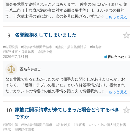
面会要求罪で逮捕されることはあります。 確率の％はわかりません 第
一八二条（十六歳未満の者に対する面会要求等） 1 わいせつの目的
で、十六歳未満の者に対し、次の各号に掲げるいずれかの行為をした
者（当該十六歳未満の者が十三歳以上である場合については、その者
が生まれた日より五年以上前の日に生まれた者に限る。）は、一年以
下の拘禁刑又は五十万円以下の罰金に処する。 一 威迫し、偽計を用
9
名誉毀損をしてしまいました
い又は誘惑して面会を要求すること。 二 拒まれたにもかかわらず、
反復して面会を要求すること。 三 金銭その他の利益を供与し、又は
#名誉毀損
#発信者情報開示請求
#訴訟・損害賠償請求
#加害者
その申込み若しくは約束をして面会を要求すること。 2前項の罪を犯
#風評被害・営業妨害
#誹謗中傷
2026年7月31日
役にたった
1
し、よってわいせつの目的で当該十六歳未満の者と面会をした者は、
二年以下の拘禁刑又は百万円以下の罰金に処する。
匿名A
弁護士
なぜ貴殿であるとわかったのかは相手方に聞くしかありませんが、お
そらく、「近隣トラブルの腹いせ」という背景事情があり、投稿され
たアカウントの情報その他の事情を踏まえて情報収集した結果、この
ような投稿をするのは貴殿しかいないと推測したもので、これに対し
貴殿が投稿した事実を認めてしまったことで「答え合わせ」になって
しまったのではないでしょうか。 相手方の動きについても、相手方次
10
家族に開示請求が来てしまった場合どうするべき
第ですので何とも言えません。公開の場で回答するには情報が乏し
ですか
く、ここで詳細を明らかにすることは事案の特定に繋がってしまうの
#誹謗中傷
#発信者情報開示請求
#名誉毀損
#加害者
#ネット上の個人特定被害
で、弁護士へ直接相談した方がよいです。
#訴訟・損害賠償請求