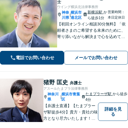
士
ウイング横浜北法律事務所
新横浜駅
か
営業時間：
神奈
横浜市
|
川県
港北区
本日定休日
ら徒歩1分
【初回オンライン相談30分無料】「依
頼者さまのご希望する未来のために、
寄り添いながら解決まで心を込めて対
応します」不動産契約や売買、家賃滞
納など不動産トラブル／離婚協議や調
停など離婚問題／相続・遺言も対応
電話でお問い合わせ
メールでお問い合わせ
【新横浜1分】
猪野 匡史
弁護士
アスールたまプラ法律事務所
たまプラーザ駅
から徒歩
神奈川
横浜市青葉
|
県
区
4分
【弁護士直通】【たまプラー
詳細を見
ザ駅徒歩4分】貴方・貴社の味
る
方となり尽力いたします！当
日相談ができる場合もありま