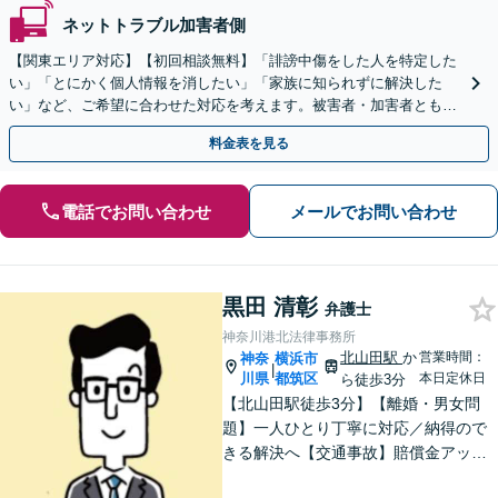
ネットトラブル加害者側
【関東エリア対応】【初回相談無料】「誹謗中傷をした人を特定した
い」「とにかく個人情報を消したい」「家族に知られずに解決した
い」など、ご希望に合わせた対応を考えます。被害者・加害者ともに
対応可。企業のネットトラブルもお任せ【土日祝対応可】
料金表を見る
電話でお問い合わせ
メールでお問い合わせ
黒田 清彰
弁護士
神奈川港北法律事務所
北山田駅
か
営業時間：
神奈
横浜市
|
川県
都筑区
本日定休日
ら徒歩3分
【北山田駅徒歩3分】【離婚・男女問
題】一人ひとり丁寧に対応／納得ので
きる解決へ【交通事故】賠償金アップ
などに努めます。保険会社との交渉や