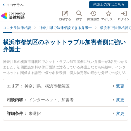
弁護士の方はこちら
ココナラへ
投稿する
探す
閲覧履歴
マイリスト
ログイン
ココナラ法律相談
神奈川県で法律相談できる弁護士
横浜市で法律相談
横浜市都筑区のネットトラブル加害者側に強い
弁護士
神奈川県の横浜市都筑区でネットトラブル加害者側に強い弁護士が3名見つかり
ました。初回面談無料や休日面談に対応している弁護士なども掲載中。インタ
ーネットに関係する誹謗中傷や名誉毀損、個人特定等の細かな分野での絞り込
み検索もでき便利です。特に神奈川港北法律事務所の黒田 清彰弁護士や港北つ
ばき法律事務所の椿 良和弁護士、都筑港北ニュータウン法律事務所の塚田 雅久
エリア
神奈川県、横浜市都筑区
変更
弁護士のプロフィール情報や弁護士費用、強みなどが注目されています。『横
浜市都筑区で土日や夜間に発生したネットトラブル加害者側のトラブルを今す
相談内容
インターネット、加害者
変更
ぐに弁護士に相談したい』『ネットトラブル加害者側のトラブル解決の実績豊
富な近くの弁護士を検索したい』『初回相談無料でネットトラブル加害者側を
法律相談できる横浜市都筑区内の弁護士に相談予約したい』などでお困りの相
詳細条件
未選択
変更
談者さんにおすすめです。