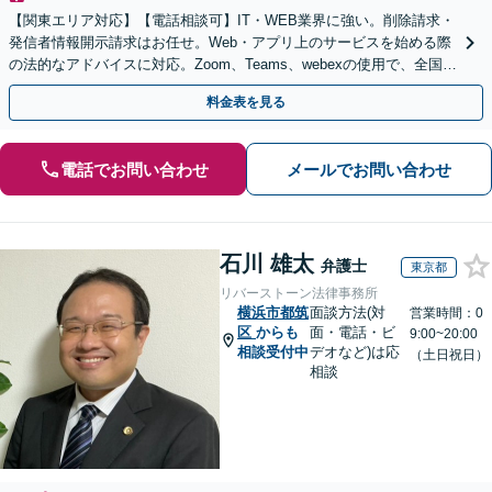
【関東エリア対応】【電話相談可】IT・WEB業界に強い。削除請求・
発信者情報開示請求はお任せ。Web・アプリ上のサービスを始める際
の法的なアドバイスに対応。Zoom、Teams、webexの使用で、全国か
らのご相談にも対応【平日夜間面談可】
料金表を見る
電話でお問い合わせ
メールでお問い合わせ
石川 雄太
弁護士
東京都
リバーストーン法律事務所
横浜市都筑
面談方法(対
営業時間：0
区
からも
面・電話・ビ
9:00~20:00
相談受付中
デオなど)は応
（土日祝日）
相談