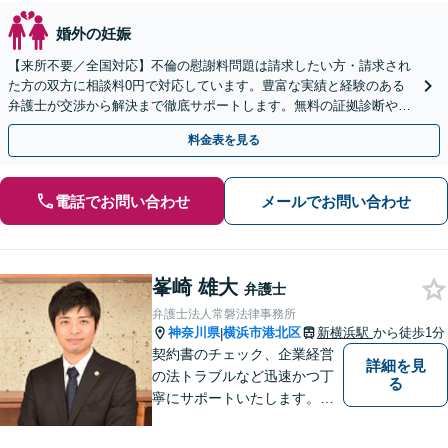
婚外の妊娠
【来所不要／全国対応】不倫の慰謝料問題は請求したい方・請求され
た方の双方に相談料0円で対応しています。豊富な実績と経験のある
弁護士が交渉から解決まで徹底サポートします。無料の証拠診断や着
手金の返還保証もありますので安心してご相談ください。
料金表を見る
電話でお問い合わせ
メールでお問い合わせ
峯崎 雄大
弁護士
弁護士法人常磐法律事務所
神奈川県
横浜市港北区
新横浜駅
から徒歩1分
|
契約書のチェック、企業経営
詳細を見
の法トラブルなど迅速かつ丁
る
寧にサポートいたします。ど
んな些細なお悩みでもまずは
ご相談ください！