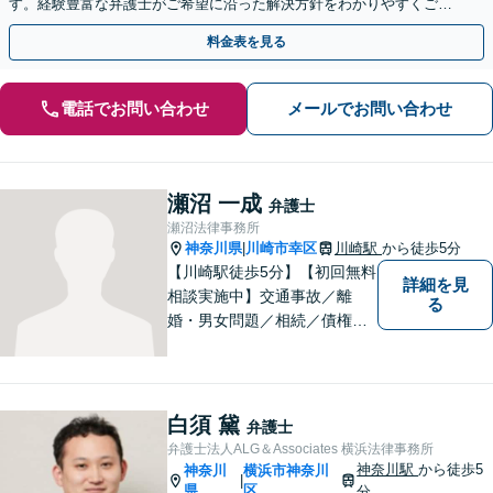
す。経験豊富な弁護士がご希望に沿った解決方針をわかりやすくご提
案します。お気軽にお問合せ下さい。
料金表を見る
電話でお問い合わせ
メールでお問い合わせ
瀬沼 一成
弁護士
瀬沼法律事務所
神奈川県
川崎市幸区
川崎駅
から徒歩5分
|
【川崎駅徒歩5分】【初回無料
詳細を見
相談実施中】交通事故／離
る
婚・男女問題／相続／債権回
収など、幅広いご相談に対応
可能。「犯罪被害者支援」に
精通する弁護士。苦しい思い
をしている方を救うため、全
白須 黛
弁護士
力で取り組みます。
弁護士法人ALG＆Associates 横浜法律事務所
神奈川駅
から徒歩5
神奈川
横浜市神奈川
|
県
区
分