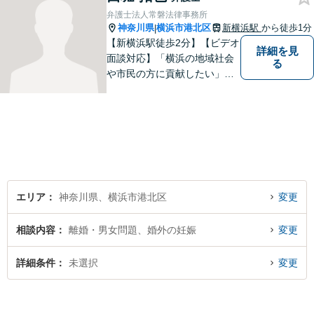
ひお気軽に、当事務所までお
弁護士法人常磐法律事務所
越しください。
神奈川県
横浜市港北区
新横浜駅
から徒歩1分
|
【新横浜駅徒歩2分】【ビデオ
詳細を見
面談対応】「横浜の地域社会
る
や市民の方に貢献したい」を
モットーに、すべてのご相談
者様に寄り添います。少しで
もご相談者様の人生のサポー
トができるよう全力を尽くし
ます。事務所一丸となって法
律トラブルの解決を目指しま
す。
エリア
神奈川県、横浜市港北区
変更
相談内容
離婚・男女問題、婚外の妊娠
変更
詳細条件
未選択
変更