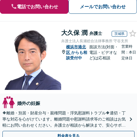
電話でお問い合わせ
メールでお問い合わせ
大久保 潤
弁護士
茨城県
弁護士法人長瀬総合法律事務所 守谷支所
営業時
横浜市港北
面談方法(対面・
区
からも相
電話・ビデオな
間：本日
談受付中
ど)は応相談
定休日
婚外の妊娠
🔶離婚・別居・財産分与・親権問題・浮気慰謝料トラブル🔶適切・丁
寧な対応を心がけています。離婚問題や慰謝料請求等のご相談はお気
軽にお問い合わせください。弁護士が相談から解決まで、安心サポー
トいたします。◤完全予約制・初回法律相談無料◢
料金表を見る