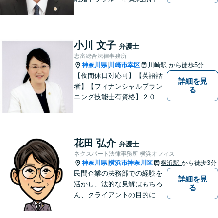
養育費未払い、ネット上での
誹謗中傷・企業法務お任せく
ださい。不安を感じたらまず
ご相談ください【秘密厳守】
小川 文子
弁護士
【オンライン相談可】
恵富総合法律事務所
神奈川県
川崎市幸区
川崎駅
から徒歩5分
|
【夜間休日対応可】【英語話
詳細を見
者】【フィナンシャルプラン
る
ニング技能士有資格】２０年
以上の事業所勤務経験があり
ます。中小企業診断士、証券
アナリスト検定会員も保有し
ております。
花田 弘介
弁護士
ネクスパート法律事務所 横浜オフィス
神奈川県
横浜市神奈川区
横浜駅
から徒歩3分
|
民間企業の法務部での経験を
詳細を見
活かし、法的な見解はもちろ
る
ん、クライアントの目的に適
った、より実務的なアドバイ
スを提供します。個々の民事