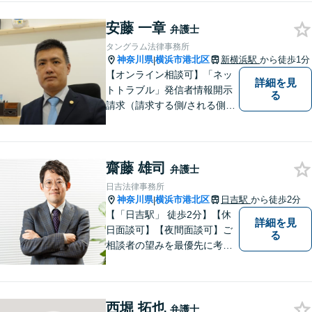
安藤 一章
弁護士
タングラム法律事務所
神奈川県
横浜市港北区
新横浜駅
から徒歩1分
|
【オンライン相談可】「ネッ
詳細を見
トトラブル」発信者情報開示
る
請求（請求する側/される側）
や削除請求の豊富な解決事例
あり、「遺言・相続」先々を
見据えた的確なアドバイスに
齋藤 雄司
より最善の解決へ導きます。
弁護士
遠方で来所困難な方もお気軽
日吉法律事務所
にご相談ください。
神奈川県
横浜市港北区
日吉駅
から徒歩2分
|
【「日吉駅」 徒歩2分】【休
詳細を見
日面談可】【夜間面談可】ご
る
相談者の望みを最優先に考
え、解決策のメリットやデメ
リットを丁寧に説明し、費用
や手間が見合わない場合には
西堀 拓也
率直にお伝えしています。 ぜ
弁護士