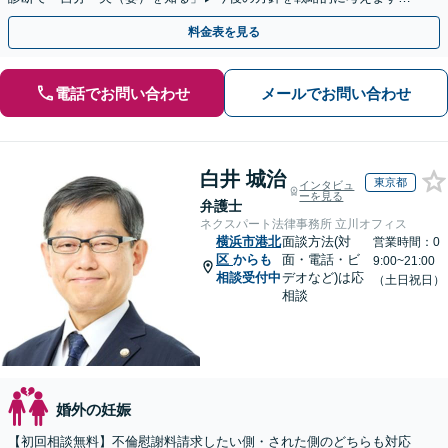
【休日夜間／オンライン相談OK】
料金表を見る
電話でお問い合わせ
メールでお問い合わせ
白井 城治
東京都
インタビュ
ーを見る
弁護士
ネクスパート法律事務所 立川オフィス
横浜市港北
面談方法(対
営業時間：0
区
からも
面・電話・ビ
9:00~21:00
相談受付中
デオなど)は応
（土日祝日）
相談
婚外の妊娠
【初回相談無料】不倫慰謝料請求したい側・された側のどちらも対応