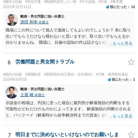
#婚外の妊娠
#音信不通
#慰謝料請求したい側
#子の認知
#中絶
#養育費
2021年12月11日
役にたった
12
離婚・男女問題に強い弁護士
原田 和幸
弁護士
職場にこの件について個人で連絡してもよいのでしょうか？ 単に取り
次いでもらうだけなら構わないと思いますが、取り次いでもらえるか
分かりませんね。 職場に、妊娠や認知の件は話さないほうがよいと思
います。 それとも弁護士を通すべきなのでしょうか？ 相談者で対応が
難しいと思われれば、弁護士に入ってもらうことも検討されてくださ
い。 一度、お近くの弁護士に相談されてみてもよいと思います。
6
労働問題と男女間トラブル
#婚外の妊娠
#退職勧奨
#退職理由(自己都合・会社都合)
#労働・雇用契約違反
2024年3月5日
役にたった
1
離婚・男女問題に強い弁護士
土屋 峻
弁護士
示談金の相場は、判決に至った場合に裁判所が解雇無効の判断をする
可能性がどれだけのものかによってきます。 解雇無効の判断がされる
と、バックペイ（解雇時から紛争解決時までの賃金）が認められるの
で、解雇無効の判断をする可能性が高ければバックペイ＋解決金が基
準となります。解決金の基準は、半年から１年程度の賃金相当額くら
いだと思います。 この件は、弁護士に具体的な内容について、ご相談
7
明日までに決めないといけないのでお願いしま