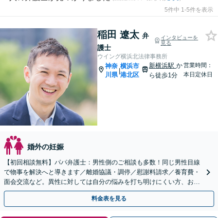
5件中 1-5件を表示
稲田 遼太
弁
インタビューを
見る
護士
ウイング横浜北法律事務所
新横浜駅
か
営業時間：
神奈
横浜市
|
川県
港北区
本日定休日
ら徒歩1分
婚外の妊娠
【初回相談無料】パパ弁護士：男性側のご相談も多数！同じ男性目線
で物事を解決へと導きます／離婚協議・調停／慰謝料請求／養育費・
面会交流など。異性に対しては自分の悩みを打ち明けにくい方、お気
軽にご相談ください【Web面談可】【夜間面談応相談】
料金表を見る