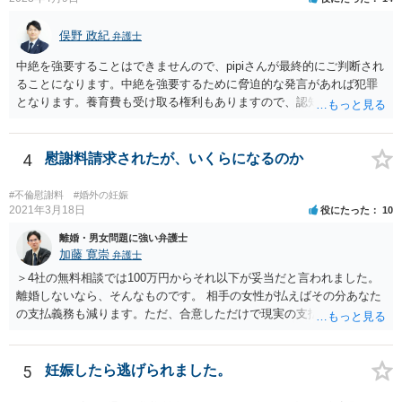
俣野 政紀
弁護士
中絶を強要することはできませんので、pipiさんが最終的にご判断され
ることになります。中絶を強要するために脅迫的な発言があれば犯罪
となります。養育費も受け取る権利もありますので、認知等につきお
相手がきちんと対応しないのであれば弁護士にご相談されることをお
勧めします。
4
慰謝料請求されたが、いくらになるのか
#不倫慰謝料
#婚外の妊娠
2021年3月18日
役にたった
10
離婚・男女問題に強い弁護士
加藤 寛崇
弁護士
＞4社の無料相談では100万円からそれ以下が妥当だと言われました。
離婚しないなら、そんなものです。 相手の女性が払えばその分あなた
の支払義務も減ります。ただ、合意しただけで現実の支払がないなら
減りません。
5
妊娠したら逃げられました。