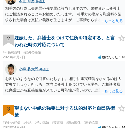
本庄 卓磨
弁護士
相手方の行為は脅迫罪や強要罪に該当しますので、警察または弁護士
にご相談されることをお勧めいたします。 相手方の妻から慰謝料を請
求された場合は支払い義務が生じますが、ご事情からすると減額交渉
をする余地は十分にありそうです。
2
妊娠した。弁護士をつけて住所を特定する、と言
われた時の対応について
#不倫慰謝料
#婚外の妊娠
2023年6月7日
役にたった
16
小峰 将太郎
弁護士
お困りのようなので回答いたします。 相手に事実確認を求めるのは大
丈夫でしょう。むしろ、本当に弁護士をつけている場合、ご相談者様
に弁護士から直接連絡が来ている可能性が高いので、虚言の可能性も
確かにあります。 弁護士は身分や素性を非公開する意味はないので、
相手にそのことを聞くことに問題はありません。 逆に本当に弁護士を
つけているような場合はこちらも、弁護士に相談した方がよいかと考
3
望まない中絶の強要に対する法的対応と自己防衛
えます。 ご参考になれば幸いです。
策
#婚外の妊娠
#中絶
#子の認知
#養育費
#親族関係
#離婚協議
2023年4月9日
役にたった
14