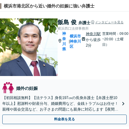
横浜市港北区から近い婚外の妊娠に強い弁護士
飯島 俊
弁護士
インタビューを見る
横浜西口法律事務所
神
神奈川駅
営業時間：09:00
横浜市
奈
~20:00（土曜
から徒歩
神奈川
|
川
日）
2分
区
県
婚外の妊娠
【初回相談無料】【法テラス】身長197㎝の長身弁護士【弁護士歴10
年以上】慰謝料や財産分与、婚姻費用など、金銭トラブルはお任せ！
親権や面会交流など、お子さまの問題にも親身に対応します【夜間・
休日面談】【子連れ相談】【電話相談】【横浜駅7分】
料金表を見る