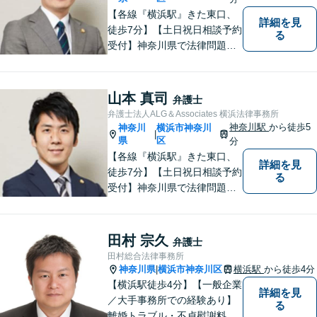
【各線『横浜駅』きた東口、
詳細を見
徒歩7分】【土日祝日相談予約
る
受付】神奈川県で法律問題で
お困りの方、豊富な実績と専
門性を持つ弁護士が、ともに
解決を目指します。どうぞお
山本 真司
弁護士
気軽にご相談ください。
弁護士法人ALG＆Associates 横浜法律事務所
神奈川駅
から徒歩5
神奈川
横浜市神奈川
|
県
区
分
【各線『横浜駅』きた東口、
詳細を見
徒歩7分】【土日祝日相談予約
る
受付】神奈川県で法律問題で
お困りの方、豊富な実績と専
門性を持つ弁護士が、ともに
解決を目指します。どうぞお
田村 宗久
弁護士
気軽にご相談ください。
田村総合法律事務所
神奈川県
横浜市神奈川区
横浜駅
から徒歩4分
|
【横浜駅徒歩4分】【一般企業
詳細を見
／大手事務所での経験あり】
る
離婚トラブル・不貞慰謝料・