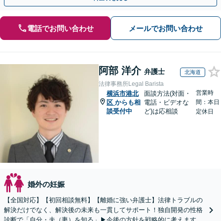
電話でお問い合わせ
メールでお問い合わせ
阿部 洋介
弁護士
北海道
法律事務所Legal Barista
営業時
横浜市港北
面談方法(対面・
区
からも相
電話・ビデオな
間：本日
談受付中
ど)は応相談
定休日
婚外の妊娠
【全国対応】【初回相談無料】【離婚に強い弁護士】法律トラブルの
解決だけでなく、解決後の未来も一貫してサポート！独自開発の性格
診断で「自分・夫（妻）を知る」▶︎今後の方針を戦略的に考えます！