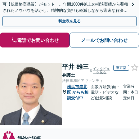
可【低価格高品質】がモットー。年間1000件以上の相談実績から蓄積
されたノウハウを活かし、精神的な負担も軽減しながら迅速な解決を
目指します。【休日・夜間相談あり】【ビデオ面談可】
料金表を見る
電話でお問い合わせ
メールでお問い合わせ
平井 雄三
東京都
インタビュ
ーを見る
弁護士
法律事務所アヴァンティ
営業時
横浜市港北
面談方法(対面・
区
からも相
電話・ビデオな
間：本日
談受付中
ど)は応相談
定休日
婚外の妊娠