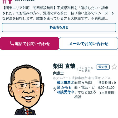
【関東エリア対応｜初回相談無料】不貞慰謝料を「請求したい・請求
された」でお悩みの方へ。泥沼化する前に、粘り強い交渉でスムーズ
な解決を目指します。離婚を迷っている方も大歓迎です。不貞慰謝料
請求に強い弁護士にお任せください！【夜間や休日相談可】
料金表を見る
電話でお問い合わせ
メールでお問い合わせ
柴田 直哉
愛知県
インタビュ
ーを見る
弁護士
ネクスパート法律事務所 名古屋オフィス
横浜市港北
面談方法(対
営業時間：0
区
からも
面・電話・ビ
9:00~21:00
相談受付中
デオなど)は応
（土日祝日）
相談