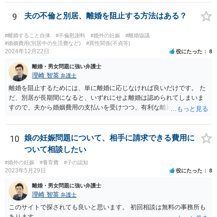
9
夫の不倫と別居、離婚を阻止する方法はある？
#離婚すること自体
#不倫慰謝料
#婚外の妊娠
#離婚協議
#婚姻費用(別居中の生活費など)
#異性関係(不貞等)
2024年12月22日
役にたった
8
離婚・男女問題に強い弁護士
理崎 智英
弁護士
離婚を阻止するためには、単に離婚に応じなければ良いだけです。 た
だ、別居が長期間になると、いずれにせよ離婚は認められてしまいま
すので、夫から婚姻費用の支払いを受けつつ、有利な離婚条件での離
婚を目指すというのが現実的な方策かと考えます。
10
娘の妊娠問題について、相手に請求できる費用に
ついて相談したい
#婚外の妊娠
#養育費
#子の認知
2023年5月29日
役にたった
8
離婚・男女問題に強い弁護士
理崎 智英
弁護士
このサイトで探されても良いと思います。 初回相談は無料の事務所も
あります。