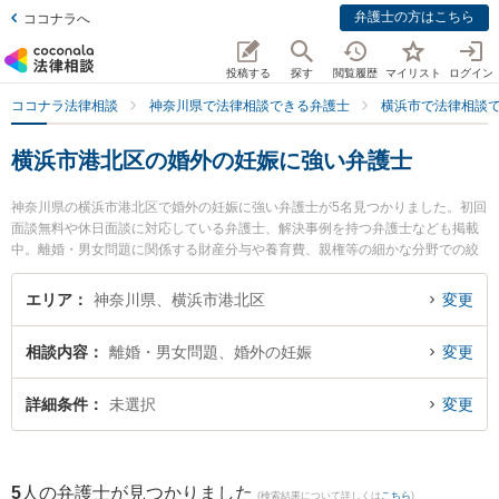
弁護士の方はこちら
ココナラへ
投稿する
探す
閲覧履歴
マイリスト
ログイン
ココナラ法律相談
神奈川県で法律相談できる弁護士
横浜市で法律相談
横浜市港北区の婚外の妊娠に強い弁護士
神奈川県の横浜市港北区で婚外の妊娠に強い弁護士が5名見つかりました。初回
面談無料や休日面談に対応している弁護士、解決事例を持つ弁護士なども掲載
中。離婚・男女問題に関係する財産分与や養育費、親権等の細かな分野での絞
り込み検索もでき便利です。特にウイング横浜北法律事務所の稲田 遼太弁護士
や弁護士法人常磐法律事務所の峯崎 雄大弁護士、タングラム法律事務所の安藤
エリア
神奈川県、横浜市港北区
変更
一章弁護士のプロフィール情報や弁護士費用、強みなどが注目されています。
『横浜市港北区で土日や夜間に発生した婚外の妊娠のトラブルを今すぐに弁護
相談内容
離婚・男女問題、婚外の妊娠
変更
士に相談したい』『婚外の妊娠のトラブル解決の実績豊富な近くの弁護士を検
索したい』『初回相談無料で婚外の妊娠を法律相談できる横浜市港北区内の弁
護士に相談予約したい』などでお困りの相談者さんにおすすめです。
詳細条件
未選択
変更
5
人の弁護士が見つかりました
(検索結果について詳しくは
こちら
)