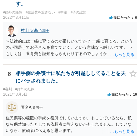
された方がよい事案だと考えます。
す。
#婚外の妊娠
#生活費を渡さない
#中絶
#子の認知
2022年3月11日
役にたった
6
村山 大基
弁護士
＞法律的には一緒に育てるのが厳しいですか？ 一緒に育てる、という
のが同居してお子さんを育てていく、という意味なら厳しいです。 ＞
もしくは、養育費と認知をもらえたりするのでしょうか、 相手が認知
を拒む場合、調停や裁判などの手続きで認知を求める必要がありま
す。 また、認知されたことを前提に、父親として子を養う義務があり
ますので、 養育費を請求できます。 ただ、極端な話相手に収入がなか
8
相手側の弁護士に私たちが引越ししてることを夫
ったり、行方不明だったりすると、実際上の回収が難しい可能性はあ
にバラされました。
ります。
#審判
#婚外の妊娠
2021年8月5日
役にたった
10
匿名A
弁護士
住民票等の秘匿の手続を役所でしていますか。もししているなら、私
なら偶然知ったとしても依頼者に教えないかもしれません。していな
いなら、依頼者に伝えると思います。