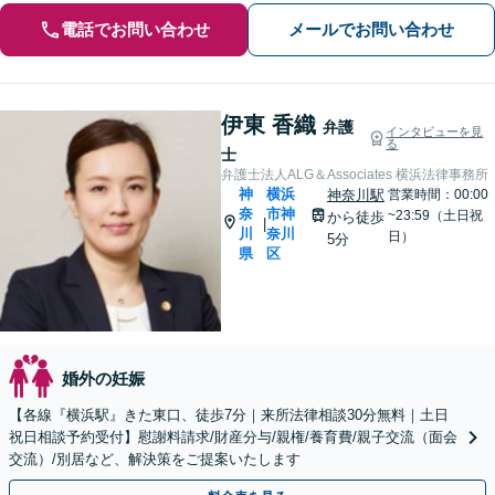
電話でお問い合わせ
メールでお問い合わせ
伊東 香織
弁護
インタビューを見
る
士
弁護士法人ALG＆Associates 横浜法律事務所
神
横浜
神奈川駅
営業時間：00:00
奈
市神
~23:59（土日祝
から徒歩
|
川
奈川
日）
5分
県
区
婚外の妊娠
【各線『横浜駅』きた東口、徒歩7分｜来所法律相談30分無料｜土日
祝日相談予約受付】慰謝料請求/財産分与/親権/養育費/親子交流（面会
交流）/別居など、解決策をご提案いたします