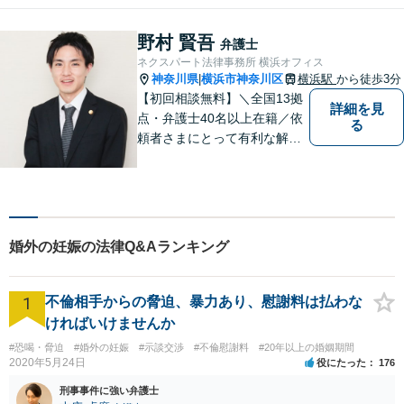
案件にも幅広く他応しており
ます。情熱を大切にしつつ、
野村 賢吾
弁護士
冷静を保つ、心を込めて解決
ネクスパート法律事務所 横浜オフィス
します。【分割払い可】
神奈川県
横浜市神奈川区
横浜駅
から徒歩3分
|
【初回相談無料】＼全国13拠
詳細を見
点・弁護士40名以上在籍／依
る
頼者さまにとって有利な解決
になるよう、最後まで諦めず
に闘います！借金問題/離婚・
男女問 題/相続/交通事故/刑事
事件など、ご相談ください
【夜間・休日対応】
婚外の妊娠の法律Q&Aランキング
1
不倫相手からの脅迫、暴力あり、慰謝料は払わな
ければいけませんか
#恐喝・脅迫
#婚外の妊娠
#示談交渉
#不倫慰謝料
#20年以上の婚姻期間
2020年5月24日
役にたった
176
刑事事件に強い弁護士