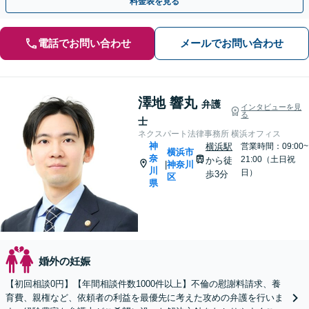
料金表を見る
電話でお問い合わせ
メールでお問い合わせ
澤地 響丸
弁護
インタビューを見
る
士
ネクスパート法律事務所 横浜オフィス
神
横浜駅
営業時間：09:00~
横浜市
奈
21:00（土日祝
から徒
神奈川
|
川
日）
歩3分
区
県
婚外の妊娠
【初回相談0円】【年間相談件数1000件以上】不倫の慰謝料請求、養
育費、親権など、依頼者の利益を最優先に考えた攻めの弁護を行いま