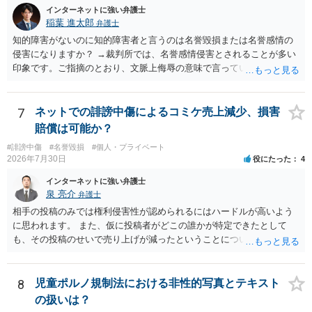
インターネットに強い弁護士
稲葉 進太郎
弁護士
知的障害がないのに知的障害者と言うのは名誉毀損または名誉感情の
侵害になりますか？ →裁判所では、名誉感情侵害とされることが多い
印象です。ご指摘のとおり、文脈上侮辱の意味で言っている点も加味
されていると思います。
7
ネットでの誹謗中傷によるコミケ売上減少、損害
賠償は可能か？
#誹謗中傷
#名誉毀損
#個人・プライベート
2026年7月30日
役にたった
4
インターネットに強い弁護士
泉 亮介
弁護士
相手の投稿のみでは権利侵害性が認められるにはハードルが高いよう
に思われます。 また、仮に投稿者がどこの誰かが特定できたとして
も、その投稿のせいで売り上げが減ったということについての証明は
相当程度難易度が高いでしょう。
8
児童ポルノ規制法における非性的写真とテキスト
の扱いは？