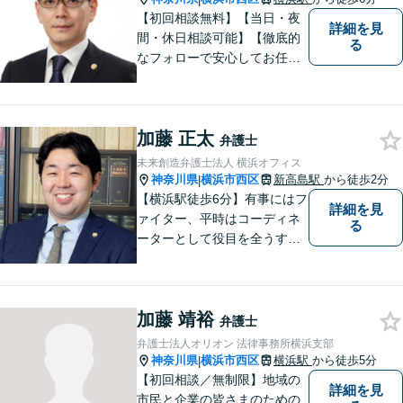
【初回相談無料】【当日・夜
詳細を見
間・休日相談可能】【徹底的
る
なフォローで安心してお任せ
いただけます】 私の理念は、
「皆様が日常生活を取り戻す
お力になる」ということで
加藤 正太
す。小さなお悩みから大きな
弁護士
トラブルまでご相談くださ
未来創造弁護士法人 横浜オフィス
い。
神奈川県
横浜市西区
新高島駅
から徒歩2分
|
【横浜駅徒歩6分】有事にはフ
詳細を見
ァイター、平時はコーディネ
る
ーターとして役目を全うする
弁護士。行政事件も得意な弁
護士です。どんな難しい案件
でも依頼者の方の利益を尊重
加藤 靖裕
します。【独占禁止法・下請
弁護士
法の著書執筆】
弁護士法人オリオン 法律事務所横浜支部
神奈川県
横浜市西区
横浜駅
から徒歩5分
|
【初回相談／無制限】地域の
詳細を見
市民と企業の皆さまのための