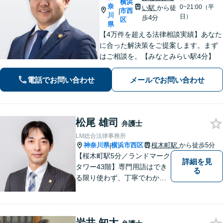
横浜
奈
0~21:00（平
い駅
から徒
市西
|
川
日）
歩4分
区
県
【4万件を超える法律相談実績】あなた
に合った解決策をご提案します。まず
はご相談を。【みなとみらい駅4分】
電話でお問い合わせ
メールでお問い合わせ
松尾 雄司
弁護士
LM総合法律事務所
神奈川県
横浜市西区
桜木町駅
から徒歩5分
|
【桜木町駅5分／ランドマーク
詳細を見
タワー43階】専門用語はでき
る
る限り使わず、丁寧でわかり
やすい説明を心がけていま
す！複雑な案件の場合でも複
数の弁護士でチームを作り、
岩井 知大
誠心誠意対応いたします。