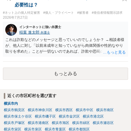
その説明に必要な従たる資料であること、引用部分が明確に区別さ
必要性は？
れ、必要な範囲に限られていることなどが必要です。勉強ノートの教
#ネット上の個人特定被害
#個人・プライベート
#被害者
#発信者情報開示請求
材として図そのものを中心的に掲載する場合、引用と認められにくい
2026年7月27日
でしょう。 文章についても、単に所々表現を変えただけで適法になる
とは限りません。医学上の事実を理解したうえで、ご自身の表現と構
インターネットに強い弁護士
成でまとめる必要があります。 安全にSNSで公開するには、教科書の
稲葉 進太郎
弁護士
図をトレース・模写した部分は掲載せず、人体の構造という事実を基
これは詐欺などのメッセージと思っていいのでしょうか？ →相談者様
に、自分で構図や表現を工夫して作図する方法が考えられます。ま
が、他人に対し「以前未成年と知っていながら肉体関係や性的なやり
た、改変・SNS掲載が認められたオープンライセンス素材を、利用条
取りを求めた」ことが一切ないのであれば、詐欺や恐喝の可能性が高
件に従って使う方法もあります。トレースした図を残したい場合は、
いでしょう。
自分だけの学習用にとどめるのが安全です。
もっとみる
近くの市区町村を選び直す
横浜市内
横浜市鶴見区
横浜市神奈川区
横浜市西区
横浜市中区
横浜市南区
横浜市保土ケ谷区
横浜市磯子区
横浜市金沢区
横浜市港北区
横浜市戸塚区
横浜市港南区
横浜市旭区
横浜市緑区
横浜市瀬谷区
横浜市栄区
横浜市泉区
横浜市青葉区
横浜市都筑区