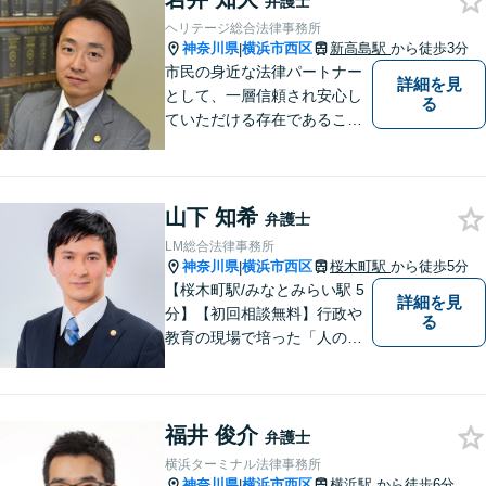
弁護士
【初回相談45分無料】【完全
ヘリテージ総合法律事務所
個室で対応】
神奈川県
横浜市西区
新高島駅
から徒歩3分
|
市民の身近な法律パートナー
詳細を見
として、一層信頼され安心し
る
ていただける存在であること
を目指します。
山下 知希
弁護士
LM総合法律事務所
神奈川県
横浜市西区
桜木町駅
から徒歩5分
|
【桜木町駅/みなとみらい駅 5
詳細を見
分】【初回相談無料】行政や
る
教育の現場で培った「人の話
に丁寧に耳を傾ける姿勢」を
大切にしています。どんな小
さなことでも安心してお話し
福井 俊介
ください。「相談してよかっ
弁護士
た」と思える解決を共に目指
横浜ターミナル法律事務所
します。
神奈川県
横浜市西区
横浜駅
から徒歩6分
|