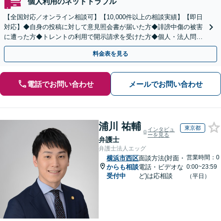
個人利用のネットトラブル
【全国対応／オンライン相談可】【10,000件以上の相談実績】【即日
対応】◆自身の投稿に対して意見照会書が届いた方◆誹謗中傷の被害
に遭った方◆トレントの利用で開示請求を受けた方◆個人・法人問わ
ず対応◎【来所不要／LINE相談可】
料金表を見る
電話でお問い合わせ
メールでお問い合わせ
浦川 祐輔
東京都
インタビュ
ーを見る
弁護士
弁護士法人エッグ
営業時間：0
横浜市西区
面談方法(対面・
からも相談
電話・ビデオな
0:00~23:59
受付中
ど)は応相談
（平日）