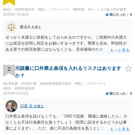
#訴訟・損害賠償請求
#個人・プライベート
#被害者
#ネット上の個人特定被害
2026年7月28日
役にたった
6
匿名A
弁護士
せっかく弁護士に依頼をしておられるのですから、ご依頼中の弁護士
には状況を説明し対応をお願いするべきです。警察も含め、即効性が
ある形での状況改善にはならなくとも、安全確保のためできることは
ある筈です。
2
示談書に口外禁止条項を入れるリスクはあります
か？
#名誉毀損
#誹謗中傷
#発信者情報開示請求
#個人・プライベート
#訴訟・損害賠償請求
2026年7月23日
役にたった
5
川添 圭
弁護士
口外禁止条項を設けなくても、「SNSで拡散、職場に連絡したら」少
なくとも不法行為責任を負うでしょう（犯罪に該当するかどうかは事
案によります）。 ただ、仮に不法行為責任を負うとしても、違約金を
決めておかなければ慰謝料程度しか認められないケースが出てきます