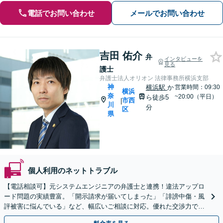
電話でお問い合わせ
メールでお問い合わせ
吉田 佑介
弁
インタビューを
見る
護士
弁護士法人オリオン 法律事務所横浜支部
神
横浜駅
か
営業時間：09:30
横浜
奈
~20:00（平日）
ら徒歩5
市西
|
川
分
区
県
個人利用のネットトラブル
【電話相談可】元システムエンジニアの弁護士と連携！違法アップロ
ード問題の実績豊富。「開示請求が届いてしまった」「誹謗中傷・風
評被害に悩んでいる」など、幅広いご相談に対応。優れた交渉力で最
短の解決を目指します【横浜駅8分】【夜間・休日対応】