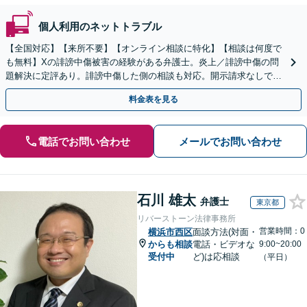
個人利用のネットトラブル
【全国対応】【来所不要】【オンライン相談に特化】【相談は何度で
も無料】Xの誹謗中傷被害の経験がある弁護士。炎上／誹謗中傷の問
題解決に定評あり。誹謗中傷した側の相談も対応。開示請求なしで本
人の特定ができる場合もあり。
料金表を見る
電話でお問い合わせ
メールでお問い合わせ
石川 雄太
弁護士
東京都
リバーストーン法律事務所
営業時間：0
横浜市西区
面談方法(対面・
からも相談
電話・ビデオな
9:00~20:00
受付中
ど)は応相談
（平日）