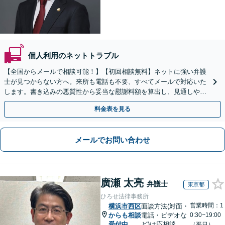
個人利用のネットトラブル
【全国からメールで相談可能！】【初回相談無料】ネットに強い弁護
士が見つからない方へ。来所も電話も不要、すべてメールで対応いた
します。書き込みの悪質性から妥当な慰謝料額を算出し、見通しや費
用面のリスクも包み隠さずお伝えしサポートします。
料金表を見る
メールでお問い合わせ
廣瀬 太亮
弁護士
東京都
ひろせ法律事務所
営業時間：1
横浜市西区
面談方法(対面・
からも相談
電話・ビデオな
0:30~19:00
受付中
ど)は応相談
（平日）