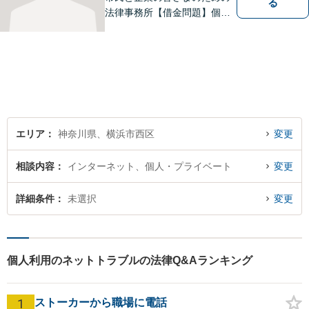
る
法律事務所【借金問題】個
人・法人両方のご相談に対
応。セカンドオピニオンも歓
迎【交通事故】示談金額の無
料診断サービスを実施してい
ます【夜間・休日面談】【完
全個室】【横浜駅5分】
エリア
神奈川県、横浜市西区
変更
相談内容
インターネット、個人・プライベート
変更
詳細条件
未選択
変更
個人利用のネットトラブルの法律Q&Aランキング
1
ストーカーから職場に電話