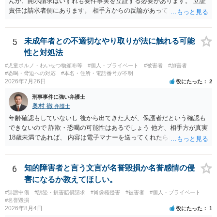
んが、開示請求はいずれも要件事実を立証する必要があります。 立証
更・確認しておく事項については、公開の場でアドバイスするにも限
責任は請求者側にあります。 相手方からの反論があっても、裁判官が
界があるかと思うので、資料等を持参の上、弁護士に相談されること
要件事実を満たしていると判断すれば、補充は求められません。 相手
も一つかと存じます。
方が口頭で反論したのは、仮処分は迅速性が要求されるためです。 書
面での反論となれば、より遅延する可能性がございます。 また、本件
5
未成年者との不適切なやり取りが法に触れる可能
はXのため、APのIPアドレスの保存期間の問題もございます。 開示請
性と対処法
求は法律知識が不可欠ですが、それだけでは足りず、実務を踏まえた
#児童ポルノ・わいせつ物頒布等
#個人・プライベート
#被害者
#加害者
方法を選択することが重要です。
#恐喝・脅迫への対応
#本名・住所・電話番号が不明
2026年7月26日
役にたった
2
刑事事件に強い弁護士
奥村 徹
弁護士
年齢確認もしていないし 後から出てきた人が、保護者だという確認も
できないので 詐欺・恐喝の可能性はあるでしょう 他方、相手方が真実
18歳未満であれば、 内容は電子マナーを送ってくれたら自慰行為など
の動画を要望通りに撮って送るよと言ったやりとりでした。 自分は動
画の尺は10分ほど、服を着たままで胸を触って欲しい、などの要望を
して、要求された金額(1000円程度)の電子マネーを送信してしまいま
6
知的障害者と言う文言が名誉毀損か名誉感情の侵
した。 そこから、撮影するまで暇なので顔の雰囲気の写真を交換して
害になるか教えてほしい。
欲しい、住んでいる都道府県と区を教えてと言われたので教えたりと
#誹謗中傷
#訴訟・損害賠償請求
#肖像権侵害
#被害者
#個人・プライベート
言ったやり取りをしていました。 というやりとりは、青少年条例違反
#名誉毀損
（わいせつ行為）の疑いがあります。18歳未満と知らなくても処罰可
2026年8月4日
役にたった
1
能です。