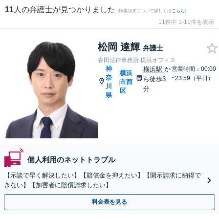
11
人の弁護士が見つかりました
(検索結果について詳しくは
こちら
)
11件中 1-11件を表示
松岡 達輝
弁護士
春田法律事務所 横浜オフィス
神
横浜駅
か
営業時間：00:00
横浜
奈
~23:59（平日）
ら徒歩3
市西
|
川
分
区
県
個人利用のネットトラブル
【示談で早く解決したい】【賠償金を抑えたい】【開示請求に納得で
きない】【加害者に賠償請求したい】
料金表を見る