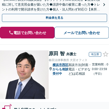
稿に対して意見照会書が届いた方◆誹謗中傷の被害に遭った方◆トレ
ントの利用で開示請求を受けた方◆個人・法人問わず対応◎【来所不
要／LINE相談可】
料金表を見る
電話でお問い合わせ
メールでお問い合わせ
原田 智
弁護士
埼玉県
春田法律事務所 大宮オフィス
営業時間：0
横浜市西区
面談方法(対面・
からも相談
電話・ビデオな
0:00~23:59
受付中
ど)は応相談
（平日）