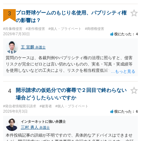
（日本の裁判所が認定する慰謝料は、到底被害感情を満足させられる
ような金額ではありません）。そのため、口外禁止条項とともに口外
3
プロ野球ゲームのもじり名使用、パブリシティ権
した場合の違約金（100～200万円程度）を定めることには、大きな意
の影響は？
味と抑止力があります。 逆に、口外禁止条項を設けると、正当な理由
#肖像権侵害
#著作権侵害
#個人・プライベート
#商標権侵害
がある場合を除いて第三者へ情報開示ができなくなります。そのた
2026年7月30日
役にたった
4
め、口外禁止条項によって自らを縛られてしまうと困るようなケース
（例えば弁護団事件でマスコミ等へ公表する必要があるケース等）で
王 宣麟
弁護士
は、口外禁止の範囲を特定・限定する等の工夫をすることがあります
が、個人間の紛争で、合意後もみだりに紛争情報を口外することそれ
質問のケースは、各裁判例やパブリシティ権の法理に照らすと、侵害
自体が異常事態であって、相手方への抑止効果として口外禁止条項を
リスクが完全にゼロとは言い切れないものの、実名・写真・実成績等
設定しておく方が望ましい場合が多いと思われます（上記のとおり、
を使用しないなどの工夫により、リスクを相当程度低減できる設計に
口外禁止条項は、違反した際の違約金条項とワンセットにすることで
なっているかと思います。 ただし、「野球ファンであれば元の選手を
効果を発揮するといえます）。
推測できる」という点は、裁判で争われた場合に「専ら顧客吸引力の
利用を目的とする」と判断される余地を残すため、一定の注意が必要
4
開示請求の仮処分での審尋で２回目で終わらない
です。 また、広告収益の有無は、侵害判断に一定の影響を与える可能
場合どうしたらいいですか
性がありますが、決定的要因ではありません。 パブリシティ権侵害の
#発信者情報開示請求
#被害者
#個人・プライベート
成否は、主に「専ら顧客吸引力の利用を目的とするか」という点で判
2026年8月3日
役にたった
6
断されます。広告収益があることは「商業的目的」を強く示す要素で
すが、それだけで直ちに侵害となるわけではありません。完全無償・
インターネットに強い弁護士
非営利であれば「表現の自由」「創作物」としての側面が強く評価さ
三村 勇人
弁護士
れる可能性があります。一方、広告収益がある場合は「商業利用」と
本件投稿記事の詳細が不明ですので、具体的なアドバイスはできませ
しての色彩が強まり、リスクが高まる可能性があります。 公開前に変