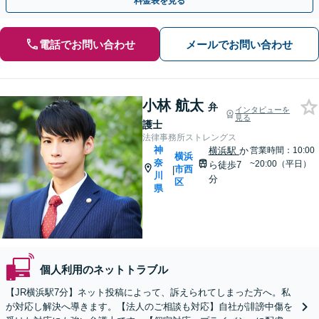
料金表を見る
電話でお問い合わせ
メールでお問い合わせ
小林 航太
弁
インタビューを
見る
護士
法律事務所ストレングス
神
横浜駅
か
営業時間：10:00
横浜
奈
~20:00（平日）
ら徒歩7
市西
|
川
分
区
県
個人利用のネットトラブル
【JR横浜駅7分】ネット投稿によって、訴えられてしまった方へ。私
が対応し解決へ導きます。【法人のご相談も対応】自社が誹謗中傷を