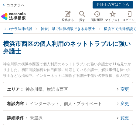
弁護士の方はこちら
ココナラへ
投稿する
探す
閲覧履歴
マイリスト
ログイン
ココナラ法律相談
神奈川県で法律相談できる弁護士
横浜市で法律相談
横浜市西区の個人利用のネットトラブルに強い
弁護士
神奈川県の横浜市西区で個人利用のネットトラブルに強い弁護士が11名見つか
りました。初回面談無料や休日面談に対応している弁護士、解決事例を持つ弁
護士なども掲載中。インターネットに関係する誹謗中傷や名誉毀損、個人特定
等の細かな分野での絞り込み検索もでき便利です。特に春田法律事務所 横浜オ
フィスの松岡 達輝弁護士や弁護士法人オリオン 法律事務所横浜支部の吉田 佑
エリア
神奈川県、横浜市西区
変更
介弁護士、法律事務所ストレングスの小林 航太弁護士のプロフィール情報や弁
護士費用、強みなどが注目されています。『横浜市西区で土日や夜間に発生し
相談内容
インターネット、個人・プライベート
変更
た個人利用のネットトラブルのトラブルを今すぐに弁護士に相談したい』『個
人利用のネットトラブルのトラブル解決の実績豊富な近くの弁護士を検索した
い』『初回相談無料で個人利用のネットトラブルを法律相談できる横浜市西区
詳細条件
未選択
変更
内の弁護士に相談予約したい』などでお困りの相談者さんにおすすめです。