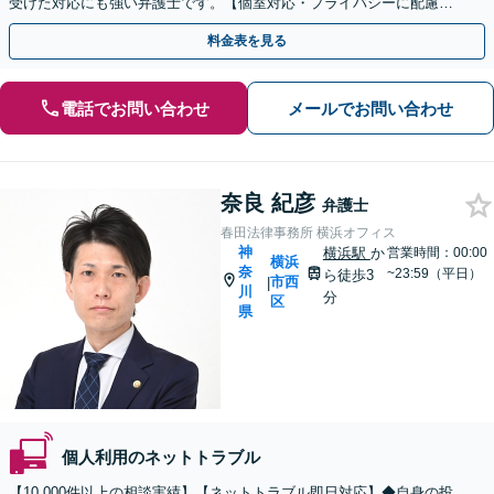
受けた対応にも強い弁護士です。【個室対応・プライバシーに配慮】
コスプレに関連するトラブルは相談無料です
料金表を見る
電話でお問い合わせ
メールでお問い合わせ
奈良 紀彦
弁護士
春田法律事務所 横浜オフィス
神
横浜駅
か
営業時間：00:00
横浜
奈
~23:59（平日）
ら徒歩3
市西
|
川
分
区
県
個人利用のネットトラブル
【10,000件以上の相談実績】【ネットトラブル即日対応】◆自身の投