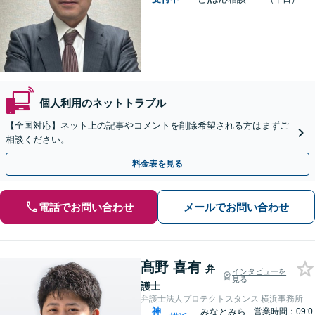
個人利用のネットトラブル
【全国対応】ネット上の記事やコメントを削除希望される方はまずご
相談ください。
料金表を見る
電話でお問い合わせ
メールでお問い合わせ
髙野 喜有
弁
インタビューを
見る
護士
弁護士法人プロテクトスタンス 横浜事務所
神
みなとみら
営業時間：09:0