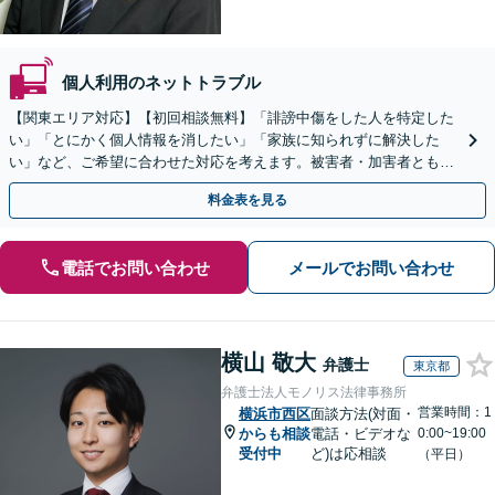
個人利用のネットトラブル
【関東エリア対応】【初回相談無料】「誹謗中傷をした人を特定した
い」「とにかく個人情報を消したい」「家族に知られずに解決した
い」など、ご希望に合わせた対応を考えます。被害者・加害者ともに
対応可。企業のネットトラブルもお任せ【土日祝対応可】
料金表を見る
電話でお問い合わせ
メールでお問い合わせ
横山 敬大
弁護士
東京都
弁護士法人モノリス法律事務所
営業時間：1
横浜市西区
面談方法(対面・
からも相談
電話・ビデオな
0:00~19:00
受付中
ど)は応相談
（平日）