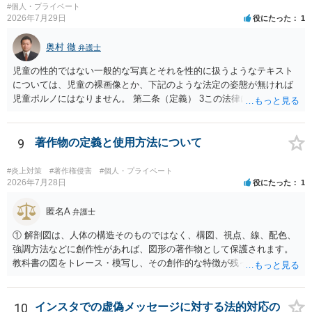
#個人・プライベート
2026年7月29日
役にたった
1
奥村 徹
弁護士
児童の性的ではない一般的な写真とそれを性的に扱うようなテキスト
については、児童の裸画像とか、下記のような法定の姿態が無ければ
児童ポルノにはなりません。 第二条（定義） 3この法律において「児
童ポルノ」とは、写真、電磁的記録（電子的方式、磁気的方式その他
人の知覚によっては認識することができない方式で作られる記録であ
って、電子計算機による情報処理の用に供されるものをいう。以下同
9
著作物の定義と使用方法について
じ。）に係る記録媒体その他の物であって、次の各号のいずれかに掲
げる児童の姿態を視覚により認識することができる方法により描写し
#炎上対策
#著作権侵害
#個人・プライベート
たものをいう。 一 児童を相手方とする又は児童による性交又は性交
2026年7月28日
役にたった
1
類似行為に係る児童の姿態 二 他人が児童の性器等を触る行為又は児
童が他人の性器等を触る行為に係る児童の姿態であって性欲を興奮さ
匿名A
弁護士
せ又は刺激するもの 三 衣服の全部又は一部を着けない児童の姿態で
① 解剖図は、人体の構造そのものではなく、構図、視点、線、配色、
あって、殊更に児童の性的な部位（性器等若しくはその周辺部、臀で
強調方法などに創作性があれば、図形の著作物として保護されます。
ん部又は胸部をいう。）が露出され又は強調されているものであり、
教科書の図をトレース・模写し、その創作的な特徴が残っていれば、
かつ、性欲を興奮させ又は刺激するもの
完全一致でなくても複製・翻案に当たる可能性があります。非営利で
も、SNSへの公開は私的使用には当たりません。 ② 出典を記載するだ
けでは、適法な引用にはなりません。自分の説明や批評が主で、図が
10
インスタでの虚偽メッセージに対する法的対応の