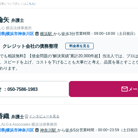
結果について詳しくは
こちら
)
倫矢
弁護士
人心 横浜法律事務所
川県
横浜市神奈川区
横浜駅
から徒歩3分
営業時間：09:00~18:00（土日祝日）
|
クレジット会社の債務整理
料金表を見る
でも相談無料】【借金問題の“解決実績”累計20,000件超】当法人では、プ
、スピードを上げ、コストを下げることも大事だと考え、品質を落とすこと
わります。
せ
メー
香織
弁護士
インタビューを見る
LG＆Associates 横浜法律事務所
川県
横浜市神奈川区
神奈川駅
から徒歩5分
営業時間：00:00~23:59（土日祝
|