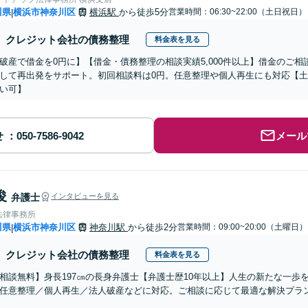
川県
横浜市神奈川区
横浜駅
から徒歩5分
営業時間：06:30~22:00（土日祝日）
|
クレジット会社の債務整理
料金表を見る
破産で借金を0円に】【借金・債務整理の相談実績5,000件以上】借金のご相
して再出発をサポート。初回相談料は0円。任意整理や個人再生にも対応【
い可】
せ
メール
俊
弁護士
インタビューを見る
法律事務所
川県
横浜市神奈川区
神奈川駅
から徒歩2分
営業時間：09:00~20:00（土曜日）
|
クレジット会社の債務整理
料金表を見る
相談無料】身長197㎝の長身弁護士【弁護士歴10年以上】人生の新たな一歩
任意整理／個人再生／法人破産などに対応。ご相談に応じて最適な解決プラ
】