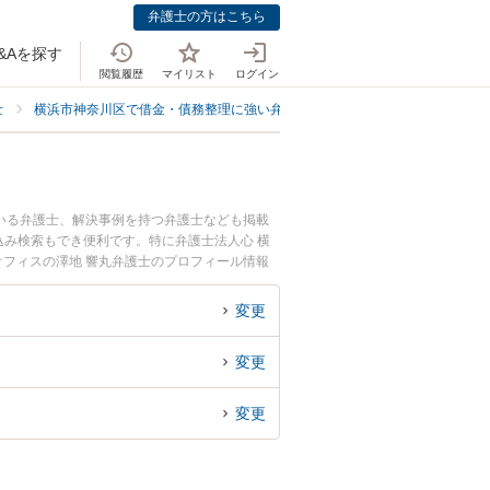
弁護士の方はこちら
&Aを探す
閲覧履歴
マイリスト
ログイン
士
横浜市神奈川区で借金・債務整理に強い弁護士
横浜市神奈川区でクレジ
いる弁護士、解決事例を持つ弁護士なども掲載
み検索もでき便利です。特に弁護士法人心 横
横浜オフィスの澤地 響丸弁護士のプロフィール情報
今すぐに弁護士に相談したい』『クレジット会社
る横浜市神奈川区内の弁護士に相談予約したい』
変更
変更
変更