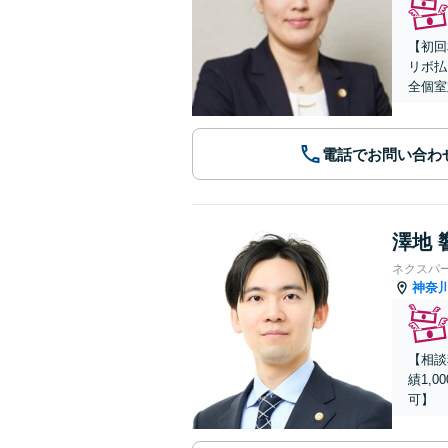
【初回
リボ払
全個室
電話でお問い合わ
澤地 
ネクスパ
神奈
【相談
績1,
可】