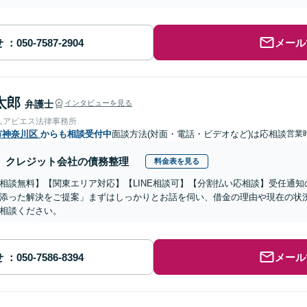
せ
メール
太郎
弁護士
インタビューを見る
人アビエス法律事務所
市神奈川区
からも相談受付中
面談方法(対面・電話・ビデオなど)は応相談
営業時
クレジット会社の債務整理
料金表を見る
相談無料】【関東エリア対応】【LINE相談可】【分割払い応相談】受任通
添った解決をご提案」まずはしっかりとお話を伺い、借金の理由や現在の状
相談ください。
せ
メール