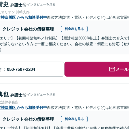
靖史
弁護士
インタビューを見る
人オリオン 川崎支部
市神奈川区
からも相談受付中
面談方法(対面・電話・ビデオなど)は応相談
営業時
クレジット会社の債務整理
料金表を見る
エリア】【初回相談無料／無制限】【累計相談3000件以上】弁護士の介入
が減らないという方は一度ご相談ください。会社の破産・倒産にも対応【セ
】
せ
メール
典也
弁護士
インタビューを見る
松法律事務所
市神奈川区
からも相談受付中
面談方法(対面・電話・ビデオなど)は応相談
営業
クレジット会社の債務整理
料金表を見る
エリア対応】【初回相談無料】【弁護士費用分割払い可能／債務整理の対応