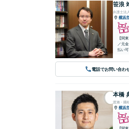
笹浪 
弁護士法
横浜
【関東
／元金
払い可
電話でお問い合わ
本橋 
渡瀨・國
横浜
【関東