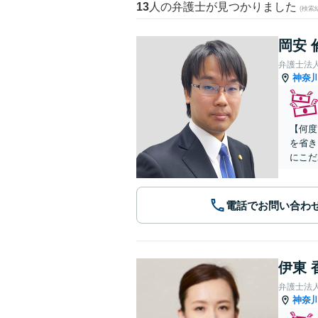
13
人の弁護士が見つかりました
(検索
岡安 
弁護士法
神奈
【何度
を省き
にこだ
電話でお問い合わ
伊東 
弁護士法人A
神奈