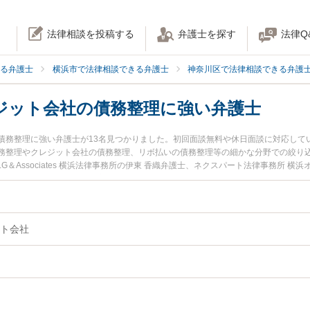
法律相談を投稿する
弁護士を探す
法律Q
る弁護士
横浜市で法律相談できる弁護士
神奈川区で法律相談できる弁護
ジット会社の債務整理に強い弁護士
債務整理に強い弁護士が13名見つかりました。初回面談無料や休日面談に対応して
務整理やクレジット会社の債務整理、リボ払いの債務整理等の細かな分野での絞り込
G＆Associates 横浜法律事務所の伊東 香織弁護士、ネクスパート法律事務所 
『横浜市神奈川区で土日や夜間に発生したクレジット会社の債務整理のトラブルを
弁護士を検索したい』『初回相談無料でクレジット会社の債務整理を法律相談でき
ト会社