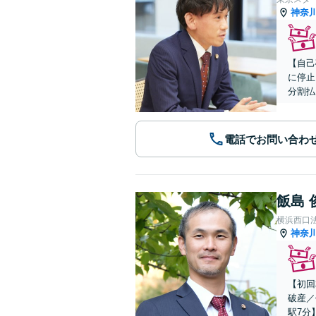
神奈
【自己
に停止
分割払
電話でお問い合わ
飯島 
横浜西口
神奈
【初回
破産／
駅7分