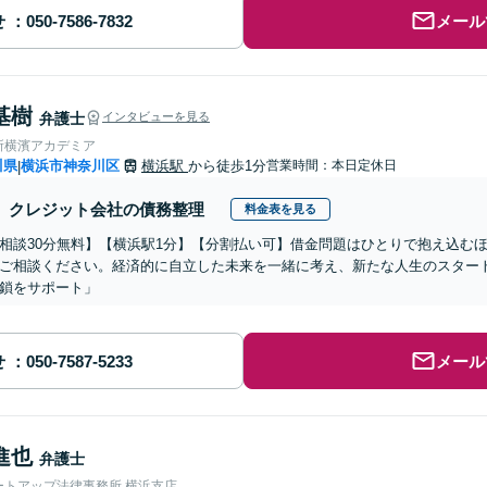
せ
メール
基樹
弁護士
インタビューを見る
所横濱アカデミア
川県
横浜市神奈川区
横浜駅
から徒歩1分
営業時間：本日定休日
|
クレジット会社の債務整理
料金表を見る
相談30分無料】【横浜駅1分】【分割払い可】借金問題はひとりで抱え込む
ご相談ください。経済的に自立した未来を一緒に考え、新たな人生のスター
鎖をサポート」
せ
メール
進也
弁護士
ートアップ法律事務所 横浜支店