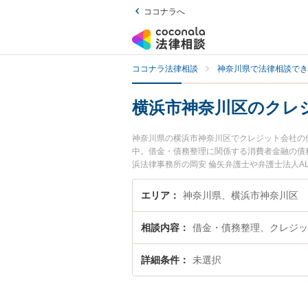
ココナラへ
ココナラ法律相談
神奈川県で法律相談でき
横浜市神奈川区のクレ
神奈川県の横浜市神奈川区でクレジット会社の
中。借金・債務整理に関係する消費者金融の債
浜法律事務所の岡安 倫矢弁護士や弁護士法人AL
や弁護士費用、強みなどが注目されています。
の債務整理のトラブル解決の実績豊富な近くの
エリア
神奈川県、横浜市神奈川区
などでお困りの相談者さんにおすすめです。
相談内容
借金・債務整理、クレジッ
詳細条件
未選択