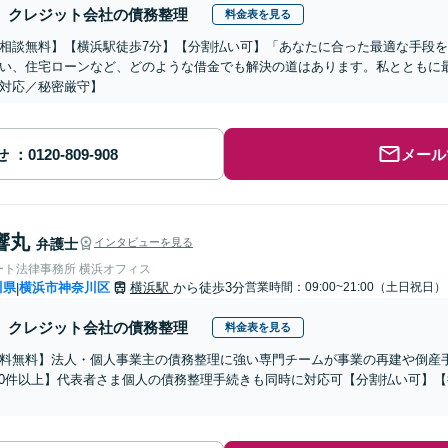
クレジット会社の債務整理
料金表を見る
相談無料】【横浜駅徒歩7分】【分割払い可】「あなたに合った最適な手段
い、住宅ローンなど、どのような借金でも解決の道はあります。私とともに
対応／秘密厳守】
せ
メール
響丸
弁護士
インタビューを見る
ート法律事務所 横浜オフィス
川県
横浜市神奈川区
横浜駅
から徒歩3分
営業時間：09:00~21:00（土日祝日）
|
クレジット会社の債務整理
料金表を見る
料無料】法人・個人事業主の債務整理に強い専門チームが事業の再建や倒産
000件以上】代表者さま個人の債務整理手続きも同時に対応可【分割払い可】