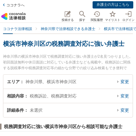
弁護士の方はこちら
ココナラへ
投稿する
探す
閲覧履歴
マイリスト
ログイン
ココナラ法律相談
神奈川県で法律相談できる弁護士
横浜市で法律相談
横浜市神奈川区の税務調査対応に強い弁護士
神奈川県の横浜市神奈川区で税務調査対応に強い弁護士が2名見つかりました。
初回面談無料や休日面談に対応している弁護士なども掲載中。税務訴訟に関係
する脱税事件や税務調査対応等の細かな分野での絞り込み検索もでき便利で
す。』特にジン法律事務所弁護士法人 横浜駅前事務所の坂本 学弁護士やネクス
パート法律事務所 横浜オフィスの野村 賢吾弁護士のプロフィール情報や弁護士
エリア
神奈川県、横浜市神奈川区
変更
費用、強みなどが注目されています。『横浜市神奈川区で土日や夜間に発生し
た税務調査対応のトラブルを今すぐに弁護士に相談したい』『税務調査対応の
相談内容
税務訴訟、税務調査対応
変更
トラブル解決の実績豊富な近くの弁護士を検索したい』『初回相談無料で税務
調査対応を法律相談できる横浜市神奈川区内の弁護士に相談予約したい』など
でお困りの相談者さんにおすすめです。
詳細条件
未選択
変更
税務調査対応に強い横浜市神奈川区から相談可能な弁護士