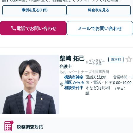
事業承継にも対応【休日・夜間相談可】
事例を見る(1件)
料金表を見る
電話でお問い合わせ
メールでお問い合わせ
柴﨑 拓己
東京都
インタビュ
ーを見る
弁護士
あおいパートナーズ法律事務所
横浜市神奈
面談方法(対
営業時間：1
川区
からも
面・電話・ビデ
0:00~19:00
相談受付中
オなど)は応相
（平日）
談
税務調査対応