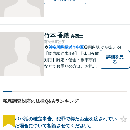
竹本 香織
弁護士
葵法律事務所
神奈川県
横浜市中区
関内駅
から徒歩6分
|
【関内駅徒歩3分】【休日夜間
詳細を見
対応】離婚・借金・刑事事件
る
などでお困りの方は、お気軽
にご相談ください。将来を見
据えた解決方法をご提案いた
します。
税務調査対応の法律Q&Aランキング
1
パパ活の確定申告。犯罪で得たお金を渡されてい
た場合について相談させてください。