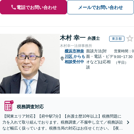
電話でお問い合わせ
メールでお問い合わせ
木村 幸一
弁護士
東京都
木村幸一法律事務所
横浜市神奈
面談方法(対
営業時間：0
川区
からも
面・電話・ビデ
9:00~17:30
相談受付中
オなど)は応相
（平日）
談
税務調査対応
【関東エリア対応】【府中駅7分】【弁護士歴10年以上】税務問題に
力を入れて取り組んでおります。税務調査／不服申し立て／税務訴訟
など幅広く扱っています。税務当局の対応はお任せください。【夜