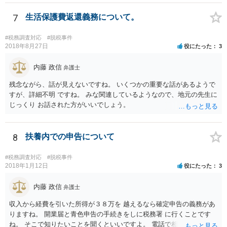
7
生活保護費返還義務について。
#税務調査対応
#脱税事件
2018年8月27日
役にたった
3
内藤 政信
弁護士
残念ながら、話が見えないですね。 いくつかの重要な話があるようで
すが、詳細不明 ですね。 みな関連しているようなので、地元の先生に
じっくり お話された方がいいでしょう。
8
扶養内での申告について
#税務調査対応
#脱税事件
2018年1月12日
役にたった
3
内藤 政信
弁護士
収入から経費を引いた所得が３８万を 越えるなら確定申告の義務があ
りますね。 開業届と青色申告の手続きをしに税務署 に行くことです
ね。 そこで知りたいことを聞くといいですよ。 電話で相談にいくこと