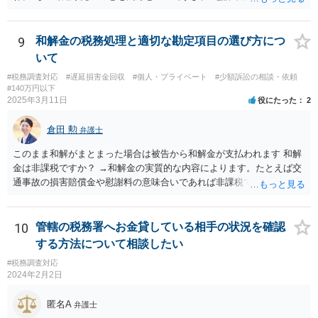
を伝えてからいくと いいでしょう。
9
和解金の税務処理と適切な勘定項目の選び方につ
いて
#税務調査対応
#遅延損害金回収
#個人・プライベート
#少額訴訟の相談・依頼
#140万円以下
2025年3月11日
役にたった
2
倉田 勲
弁護士
このまま和解がまとまった場合は被告から和解金が支払われます 和解
金は非課税ですか？ →和解金の実質的な内容によります。たとえば交
通事故の損害賠償金や慰謝料の意味合いであれば非課税ですが、残業
代であれば所得税の課税対象となります。 なおお尋ねのご質問は税務
会計の話であり、弁護士では専門外になります。 税務会計の専門家は
税理士又は会計士になりますので、正確なところは税理士などにご相
10
管轄の税務署へお金貸している相手の状況を確認
談ください。
する方法について相談したい
#税務調査対応
2024年2月2日
匿名A
弁護士