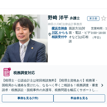
野﨑 洋平
弁護士
東京都
神田小川町法律会計事務所
横浜市神奈
面談方法(対
営業時間：1
川区
からも
面・電話・ビデ
0:00~18:00
相談受付中
オなど)は応相
（平日）
談
税務調査対応
【税理士・公認会計士は初回相談無料】【税理士資格あり】税務署・
国税局から連絡を受けたら、なるべく早くご相談を！税務調査・審査
請求・税務訴訟・脱税事件の弁護等、税務問題を幅広くサポートしま
す【電話受付：平日10時～21時】【税務調査に注力】
事例を見る(7件)
料金表を見る