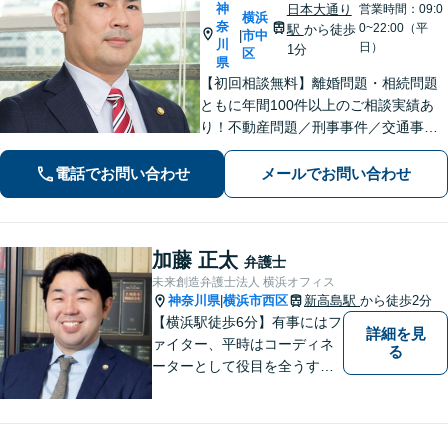
神
日本大通り
営業時間：09:0
横浜
奈
0~22:00（平
駅
から徒歩
市中
|
川
日）
1分
区
県
【初回相談無料】離婚問題・相続問題
ともに年間100件以上のご相談実績あ
り！不動産問題／刑事事件／交通事故
／借金問題／労働問題／債権回収にも
注力。これまで培ったノウハウを最大
電話でお問い合わせ
メールでお問い合わせ
限に活かし、最善の解決へ尽力します
【完全個室】【日本大通り駅2分】
加藤 正太
弁護士
未来創造弁護士法人 横浜オフィス
神奈川県
横浜市西区
新高島駅
から徒歩2分
|
【横浜駅徒歩6分】有事にはフ
詳細を見
ァイター、平時はコーディネ
る
ーターとして役目を全うする
弁護士。行政事件も得意な弁
護士です。どんな難しい案件
でも依頼者の方の利益を尊重