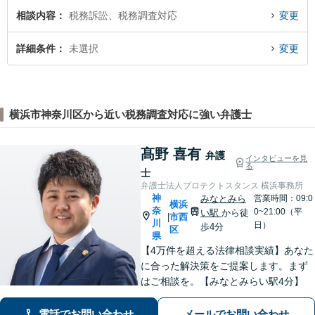
相談内容
税務訴訟、税務調査対応
変更
詳細条件
未選択
変更
横浜市神奈川区から近い税務調査対応に強い弁護士
髙野 喜有
弁護
インタビューを見
る
士
弁護士法人プロテクトスタンス 横浜事務所
神
みなとみら
営業時間：09:0
横浜
奈
0~21:00（平
い駅
から徒
市西
|
川
日）
歩4分
区
県
【4万件を超える法律相談実績】あなた
に合った解決策をご提案します。まず
はご相談を。【みなとみらい駅4分】
電話でお問い合わせ
メールでお問い合わせ