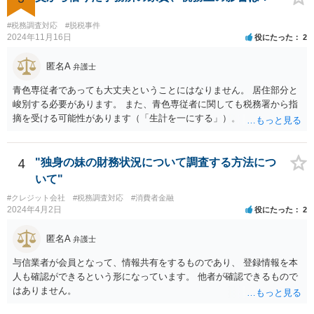
合もあります。 高額なものでもない限り単なる無申告だけでは直ちに
逮捕されないとは思います。
#税務調査対応
#脱税事件
2024年11月16日
役にたった
2
匿名A
弁護士
青色専従者であっても大丈夫ということにはなりません。 居住部分と
峻別する必要があります。 また、青色専従者に関しても税務署から指
摘を受ける可能性があります（「生計を一にする」）。
4
"独身の妹の財務状況について調査する方法につ
いて"
#クレジット会社
#税務調査対応
#消費者金融
2024年4月2日
役にたった
2
匿名A
弁護士
与信業者が会員となって、情報共有をするものであり、 登録情報を本
人も確認ができるという形になっています。 他者が確認できるもので
はありません。