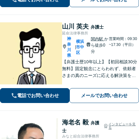
山川 英夫
弁護士
延命法律事務所
神
関内駅
か
営業時間：09:30
横浜
奈
~17:30（平日）
ら徒歩0
市中
|
川
分
区
県
【弁護士歴10年以上】【初回相談30分
無料】固定観念にとらわれず、依頼者
さまの真のニーズに応える解決策を導
きます！不動産会社の顧問経験や、他
士業との連携で不動産トラブルや相続
電話でお問い合わせ
メールでお問い合わせ
問題にワンストップの対応も可能【WE
B面談対応】【関内駅3分】
海老名 毅
弁護
インタビューを見
る
士
みなと綜合法律事務所