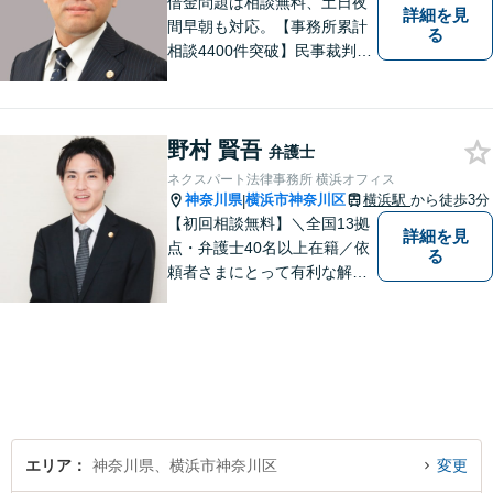
借金問題は相談無料、土日夜
詳細を見
間早朝も対応。【事務所累計
る
相談4400件突破】民事裁判／
家事調停・審判／債務整理／
法人破産／相続／不貞トラブ
ル／離婚／男女問題
野村 賢吾
弁護士
ネクスパート法律事務所 横浜オフィス
神奈川県
横浜市神奈川区
横浜駅
から徒歩3分
|
【初回相談無料】＼全国13拠
詳細を見
点・弁護士40名以上在籍／依
る
頼者さまにとって有利な解決
になるよう、最後まで諦めず
に闘います！借金問題/離婚・
男女問 題/相続/交通事故/刑事
事件など、ご相談ください
【夜間・休日対応】
エリア
神奈川県、横浜市神奈川区
変更