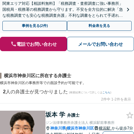
関東エリア対応【相談料無料】「税務調査・査察調査に強い事務所」
国税局・税務署の税務調査から守ります。不安を全方位的に解決「急
な税務調査でも安心な税務調査弁護」不利な調書をとられて手遅れに
なる前にご相談を
事例を見る(2件)
料金表を見る
電話でお問い合わせ
メールでお問い合わせ
横浜市神奈川区に所在する弁護士
横浜市神奈川区の事務所等での面談予約が可能です。
2
人の弁護士が見つかりました
(検索結果について詳しくは
こちら
)
2件中 1-2件を表示
坂本 学
弁護士
ジン法律事務所弁護士法人 横浜駅前事務所
神奈川県
横浜市神奈川区
横浜駅
から徒歩7分
|