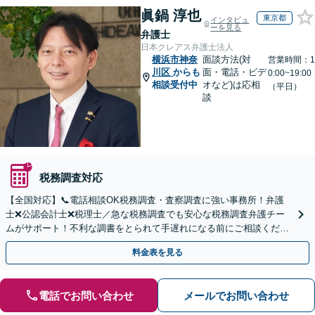
眞鍋 淳也
東京都
インタビュ
ーを見る
弁護士
日本クレアス弁護士法人
横浜市神奈
面談方法(対
営業時間：1
川区
からも
面・電話・ビデ
0:00~19:00
相談受付中
オなど)は応相
（平日）
談
税務調査対応
【全国対応】📞電話相談OK税務調査・査察調査に強い事務所！弁護
士❌公認会計士❌税理士／急な税務調査でも安心な税務調査弁護チー
ムがサポート！不利な調書をとられて手遅れになる前にご相談くださ
い。
料金表を見る
電話でお問い合わせ
メールでお問い合わせ