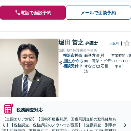
間・休日の対応可能】【オンライン面談可能】
電話で面談予約
メールで面談予約
堀田 善之
弁護士
大阪府
堀田法律特許税務事務所
横浜市神奈
面談方法(対
営業時間：0
川区
からも
面・電話・ビデ
9:00~21:00
相談受付中
オなど)は応相
（平日）
談
税務調査対応
【全国エリア対応】【国税不服審判所、国税局調査部の勤務経験あ
り】【税務調査、税務訴訟のノウハウが豊富】【査察調査・刑事弁
護】税務調査、不服申立て、税務訴訟までワンストップで対応可能！