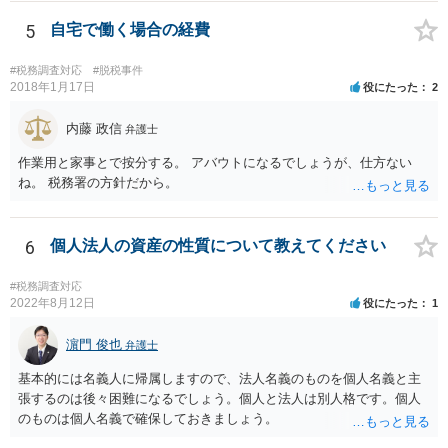
5
自宅で働く場合の経費
#税務調査対応
#脱税事件
2018年1月17日
役にたった
2
内藤 政信
弁護士
作業用と家事とで按分する。 アバウトになるでしょうが、仕方ない
ね。 税務署の方針だから。
6
個人法人の資産の性質について教えてください
#税務調査対応
2022年8月12日
役にたった
1
濵門 俊也
弁護士
基本的には名義人に帰属しますので、法人名義のものを個人名義と主
張するのは後々困難になるでしょう。個人と法人は別人格です。個人
のものは個人名義で確保しておきましょう。