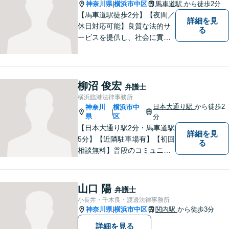
神奈川県
横浜市中区
馬車道駅
から徒歩2分
|
【馬車道駅徒歩2分】【夜間／
詳細を見
休日対応可能】良質な法的サ
る
ービスを提供し、社会に貢献
することを目指して参りま
す。離婚問題／労働問題／借
金問題／交通事故／企業法務
など、幅広く対応可能。【地
柳沼 俊宏
弁護士
域に根ざした弁護士】どうぞ
横浜臨港法律事務所
ご相談ください。
日本大通り駅
から徒歩2
神奈川
横浜市中
|
県
区
分
【日本大通り駅2分・馬車道駅
詳細を見
5分】【近隣駐車場有】【初回
る
相談無料】普段のコミュニケ
ーションから不安を取り除
き、法的な面だけでなく精神
的にも寄り添える存在であり
山口 陽
弁護士
たいと願っています。 法律問
小長井・千木良・渡邊法律事務所
題でお困りの際は、どうぞお
神奈川県
横浜市中区
関内駅
から徒歩3分
|
気軽にご相談ください。
詳細を見る