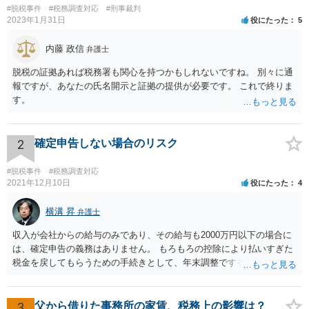
#脱税事件
#税務調査対応
#刑事裁判
2023年1月31日
役にたった
5
内藤 政信
弁護士
脱税の証拠あれば税務署も関心を持つかもしれないですね。 別々に通
報ですが、あなたの氏名開示と証拠の提供が必要です。 これで終りま
す。
2
確定申告しない場合のリスク
#脱税事件
#税務調査対応
2021年12月10日
役にたった
4
横溝 昇
弁護士
収入が会社からの給与のみであり、その給与も2000万円以下の場合に
は、確定申告の義務はありません。 もろもろの控除により払いすぎた
税金を戻してもらうための手続きとして、年末調整でするのか、確定
申告でするのか、ということになります。 そうではなく、確定申告を
する義務がある場合で確定申告をしなかった場合には、税務署の調査
等があり、本来払うべき税金にプラスして加算税の処分を科される場
3
父から借りた事務所の家賃、税務上の影響は？