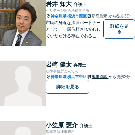
します。【独占禁止法・下請
岩井 知大
弁護士
法の著書執筆】
ヘリテージ総合法律事務所
神奈川県
横浜市西区
新高島駅
から徒歩3分
|
市民の身近な法律パートナー
詳細を見
として、一層信頼され安心し
る
ていただける存在であること
を目指します。
岩崎 健太
弁護士
法律事務所まんてん
神奈川県
横浜市中区
馬車道駅
から徒歩2分
|
詳細を見る
小笠原 憲介
弁護士
馬車道法律事務所