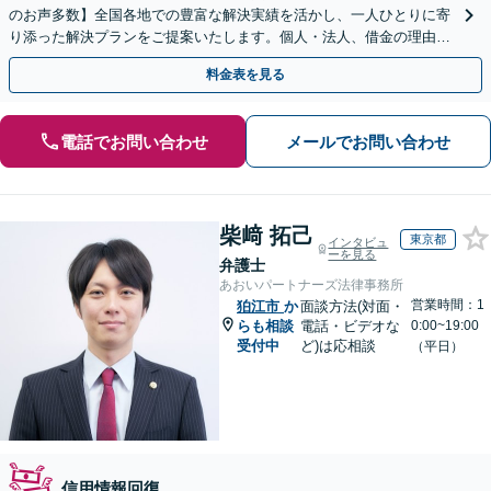
のお声多数】全国各地での豊富な解決実績を活かし、一人ひとりに寄
り添った解決プランをご提案いたします。個人・法人、借金の理由に
問わず柔軟に対応しますので、まずはお気軽にご相談を
料金表を見る
電話でお問い合わせ
メールでお問い合わせ
柴﨑 拓己
東京都
インタビュ
ーを見る
弁護士
あおいパートナーズ法律事務所
営業時間：1
狛江市
か
面談方法(対面・
らも相談
電話・ビデオな
0:00~19:00
受付中
ど)は応相談
（平日）
信用情報回復