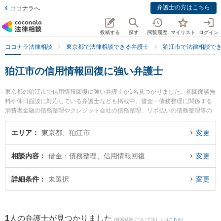
弁護士の方はこちら
ココナラへ
投稿する
探す
閲覧履歴
マイリスト
ログイン
ココナラ法律相談
東京都で法律相談できる弁護士
狛江市で法律相談で
狛江市の信用情報回復に強い弁護士
東京都の狛江市で信用情報回復に強い弁護士が1名見つかりました。初回面談無
料や休日面談に対応している弁護士なども掲載中。借金・債務整理に関係する
消費者金融の債務整理やクレジット会社の債務整理、リボ払いの債務整理等の
細かな分野での絞り込み検索もでき便利です。特に片岡法律事務所の片岡 大輔
弁護士のプロフィール情報や弁護士費用、強みなどが注目されています。『狛
エリア
東京都、狛江市
変更
江市で土日や夜間に発生した信用情報回復のトラブルを今すぐに弁護士に相談
したい』『信用情報回復のトラブル解決の実績豊富な近くの弁護士を検索した
相談内容
借金・債務整理、信用情報回復
変更
い』『初回相談無料で信用情報回復を法律相談できる狛江市内の弁護士に相談
予約したい』などでお困りの相談者さんにおすすめです。
詳細条件
未選択
変更
1
人の弁護士が見つかりました
(検索結果について詳しくは
こちら
)