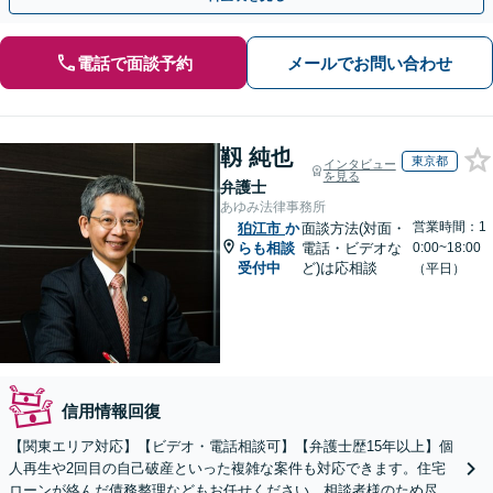
電話で面談予約
メールでお問い合わせ
靱 純也
東京都
インタビュー
を見る
弁護士
あゆみ法律事務所
営業時間：1
狛江市
か
面談方法(対面・
らも相談
電話・ビデオな
0:00~18:00
受付中
ど)は応相談
（平日）
信用情報回復
【関東エリア対応】【ビデオ・電話相談可】【弁護士歴15年以上】個
人再生や2回目の自己破産といった複雑な案件も対応できます。住宅
ローンが絡んだ債務整理などもお任せください。相談者様のため尽力