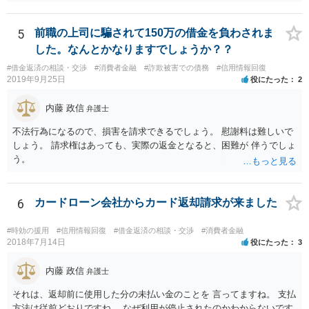
生してきますので、 早急の申立てを目指します。１年を過ぎるなら危
ため，知られる可能性は低いと思います。なお，戸籍などに載るので
険信号・異常信号と思って頂いて結構です。 もし、新しく依頼をされ
はないかと心配される方がおられますが，そのようなことはありませ
る場合は、 スケジュール感を確認してみてください。 ①●月●日受任
5
前職の上司に騙されて150万の借金を負わされま
ん。 ＜個人再生のデメリット＞ ・借金が減額されるとはいえ，３年～
通知発送→②１～２か月で返答かえってくる。報告書作成しはじめる
した。なんとかなりますでしょうか？？
５年間は返済を継続する必要がある。 ・所有している財産の価値が大
→③さらに１カ月程度をめどに裁判所に破産申立て など教えてくれる
きい場合，借金が減らない場合がある。 ＜自己破産のデメリット＞ ・
#借金返済の相談・交渉
#消費者金融
#詐欺被害での債務
#信用情報回復
と思います（個人破産で破産費用も確保できている場合の例示なの
2019年9月25日
役にたった
2
借金の理由が問われ，場合によっては破産が認められない。 ・所有し
で、法人や積み立てが必要な場合はまた変わります。）
ている財産（２０万円以上の価値があるもの）は，原則として保持で
内藤 政信
きない。 【③の回答】 ３０万円～６０万円程度かと思います。 弁護
弁護士
士費用は分割で支払うことができる場合も多いので，弁護士と相談し
不法行為になるので、損害を請求できるでしょう。 慰謝料は難しいで
て支払いのスケジュールを決めます。 なお，ご依頼後は借金を返済す
しょう。 請求権はあっても、実際の返金となると、困難が 伴うでしょ
る必要はなくなるため，借金の返済に充てていた分を弁護士費用に充
う。
てることが可能です。 【④の回答】 手続上の注意点が多いため，ご自
身で進めることは相当難しく，リスクも伴います。 滞納が続くと訴訟
を起こされることもあり得るため，お早めに弁護士にご依頼されるこ
6
カードローン会社からカード返却請求が来ました
とをお勧めします。
#時効の援用
#信用情報回復
#借金返済の相談・交渉
#消費者金融
2018年7月14日
役にたった
3
内藤 政信
弁護士
それは、返却前に使用した分の未払い金のことを 言ってますね。 支払
方法は従前どおりですね。 なぜ利用が停止されたのかわからないです