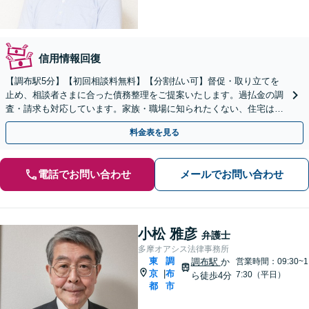
信用情報回復
【調布駅5分】【初回相談料無料】【分割払い可】督促・取り立てを
止め、相談者さまに合った債務整理をご提案いたします。過払金の調
査・請求も対応しています。家族・職場に知られたくない、住宅は残
したいなどのご希望もお聞かせください。
料金表を見る
電話でお問い合わせ
メールでお問い合わせ
小松 雅彦
弁護士
多摩オアシス法律事務所
東
調
調布駅
か
営業時間：09:30~1
京
布
|
7:30（平日）
ら徒歩4分
都
市