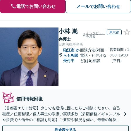
電話でお問い合わせ
メールでお問い合わせ
小林 嵩
東京都
インタビュー
を見る
弁護士
目黒法律事務所
営業時間：1
狛江市
か
面談方法(対面・
らも相談
電話・ビデオな
0:00~19:00
受付中
ど)は応相談
（平日）
信用情報回復
【首都圏エリア対応】少しでも返済に困ったらご相談ください。自己
破産／任意整理／個人再生の取扱い実績多数【多額債務／ギャンブル
や浪費での借金のご相談も対応】ご要望や状況を伺い、最善の解決を
目指します
料金表を見る