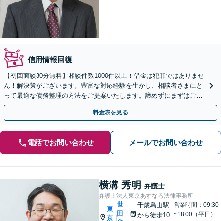
信用情報回復
【初回面談30分無料】相談件数1000件以上！借金は犯罪ではありませ
ん！解決策がございます。豊富な対応経験を生かし、相談者さまにと
って最適な債務整理の方法をご提案いたします。諦めずにまずはご相
談ください【弁護士歴40年以上】【調布駅4分】
料金表を見る
電話でお問い合わせ
メールでお問い合わせ
横溝 秀明
弁護士
弁護士法人東京あすなろ法律事務所
世
千歳烏山駅
営業時間：09:30
東
田
~18:00（平日）
から徒歩10
京
|