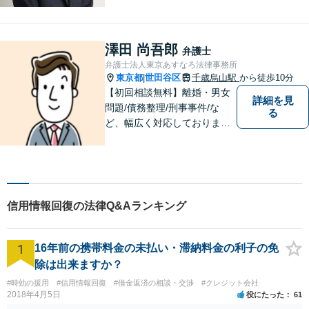
ご依頼者様のお話を丁寧に聞
き、的確なアドバイスで「不
安」を「安心」に変えられる
澤田 尚吾郎
弁護士
よう尽力いたします。
弁護士法人東京あすなろ法律事務所
東京都
世田谷区
千歳烏山駅
から徒歩10分
|
【初回相談無料】離婚・男女
詳細を見
問題/債務整理/刑事事件/な
る
ど、幅広く対応しておりま
す。お困りごとは、すぐにご
相談ください！依頼者さまの
意向を汲み取り、希望を尊重
した弁護活動を行います。
【電話相談可】
信用情報回復の法律Q&Aランキング
1
16年前の携帯料金の未払い・滞納料金の利子の免
除は出来ますか？
#時効の援用
#信用情報回復
#借金返済の相談・交渉
#クレジット会社
2018年4月5日
役にたった
61