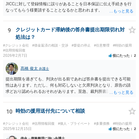
JICCに対して登録情報に誤りがあることを日本保証に伝え手続きを行
なってもらう様要請することとなるかと思われます。
9
クレジットカード滞納後の答弁書提出期限切れ対
処法は？
#クレジット会社
#借金返済の相談・交渉
#督促の停止
#任意整理
#時効の援用
#信用情報回復
2026年2月7日
役にたった
2
髙橋 俊太
弁護士
提出期限を過ぎても、判決が出る前であれば答弁書を提出できる可能
性はあります。ただし、何も対応しないと欠席判決となり、原告の請
求どおり認められるおそれがあります。至急、裁判所書記官に連絡し
現状を確認のうえ、遅れてでも答弁書を提出した方がよいでしょう。
10
時効の援用送付先について相談
#クレジット会社
#信用情報回復
#個人・プライベート
#多重債務
#時効の援用
2025年12月15日
役にたった
2
借金・債務整理に強い弁護士