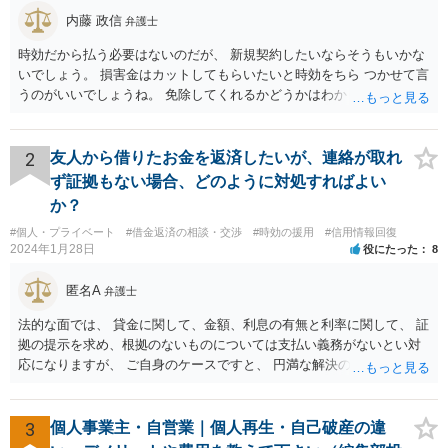
内藤 政信
弁護士
時効だから払う必要はないのだが、 新規契約したいならそうもいかな
いでしょう。 損害金はカットしてもらいたいと時効をちら つかせて言
うのがいいでしょうね。 免除してくれるかどうかはわかりませんが。
2
友人から借りたお金を返済したいが、連絡が取れ
ず証拠もない場合、どのように対処すればよい
か？
#個人・プライベート
#借金返済の相談・交渉
#時効の援用
#信用情報回復
2024年1月28日
役にたった
8
匿名A
弁護士
法的な面では、 貸金に関して、金額、利息の有無と利率に関して、 証
拠の提示を求め、根拠のないものについては支払い義務がないとい対
応になりますが、 ご自身のケースですと、 円満な解決のため、一定程
度譲歩することもありうるかと思います（譲歩すべきと言っているわ
けではありません）。 何某かの主張をされた場合、あらためて弁護士
に相談されるという形でよいかと思います。
3
個人事業主・自営業｜個人再生・自己破産の違