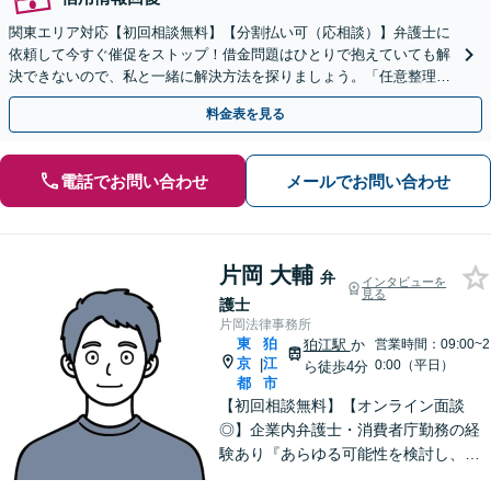
関東エリア対応【初回相談無料】【分割払い可（応相談）】弁護士に
依頼して今すぐ催促をストップ！借金問題はひとりで抱えていても解
決できないので、私と一緒に解決方法を探りましょう。「任意整理は
お任せ／弁護士が代わりに交渉」【休日・夜間相談可】
料金表を見る
電話でお問い合わせ
メールでお問い合わせ
片岡 大輔
弁
インタビューを
見る
護士
片岡法律事務所
東
狛
狛江駅
か
営業時間：09:00~2
京
江
|
0:00（平日）
ら徒歩4分
都
市
【初回相談無料】【オンライン面談
◎】企業内弁護士・消費者庁勤務の経
験あり『あらゆる可能性を検討し、単
に「ダメ」では終わらせない。ダメな