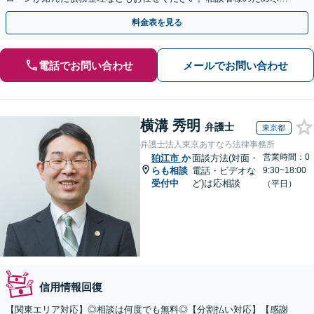
いたします【初回面談60分無料】【法テラス利用可】
料金表を見る
電話でお問い合わせ
メールでお問い合わせ
横溝 秀明
弁護士
東京都
弁護士法人東京あすなろ法律事務所
営業時間：0
狛江市
か
面談方法(対面・
らも相談
電話・ビデオな
9:30~18:00
受付中
ど)は応相談
（平日）
信用情報回復
【関東エリア対応】◎相談は何度でも無料◎【分割払い対応】【感謝