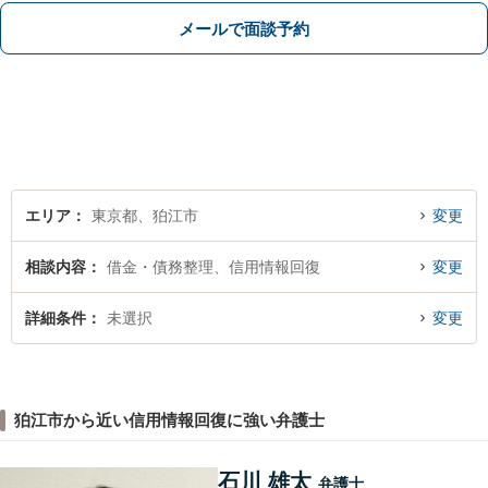
部分は、その理由を説明し代案をご検
メールで面談予約
討いたします』セカンドオピニオン可
【狛江駅4分／休日夜間相談可】
エリア
東京都、狛江市
変更
相談内容
借金・債務整理、信用情報回復
変更
詳細条件
未選択
変更
狛江市から近い信用情報回復に強い弁護士
石川 雄太
弁護士