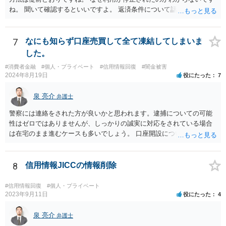
ね。 聞いて確認するといいですよ。 返済条件について話し合う事は当
然にできます。
7
なにも知らず口座売買して全て凍結してしまいま
した。
#消費者金融
#個人・プライベート
#信用情報回復
#闇金被害
2024年8月19日
役にたった
7
泉 亮介
弁護士
警察には連絡をされた方が良いかと思われます。逮捕についての可能
性はゼロではありませんが、しっかりの誠実に対応をされている場合
は在宅のまま進むケースも多いでしょう。 口座開設については銀行等
の対応次第ですが、凍結された名義と同名義の口座開設については断
られるケースも多いかと思われます。
8
信用情報JICCの情報削除
#信用情報回復
#個人・プライベート
2023年9月11日
役にたった
4
泉 亮介
弁護士