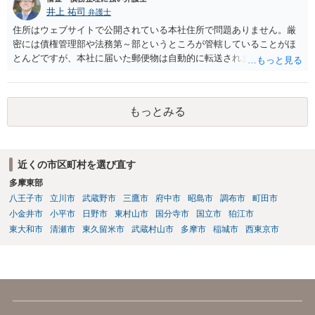
井上 祐司
弁護士
住所はウェブサイトで公開されている本社住所で問題ありません。厳
密には債権管理部や法務第～部というところが管轄していることがほ
とんどですが、本社に届いた郵便物は自動的に転送されます。 内容証
明郵便の場合、法人が相手方の場合はその代表者名を宛先に加えて記
すのが通例です。 なお、信用情報において三井住友カード株式会社が
債権者として表示されていればそこへ送るのが正解だとは思います
もっとみる
が、同社が貸付や立替によって取得した債権は完全子会社であるSMB
Cコンシューマーファイナンス株式会社が保有・管理していることが通
常です。念のため当時の担当部署に確認しておいた方がよいかもしれ
ません。
近くの市区町村を選び直す
多摩東部
八王子市
立川市
武蔵野市
三鷹市
府中市
昭島市
調布市
町田市
小金井市
小平市
日野市
東村山市
国分寺市
国立市
狛江市
東大和市
清瀬市
東久留米市
武蔵村山市
多摩市
稲城市
西東京市