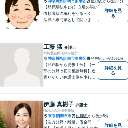
神奈川県
川崎市多摩区
登戸駅
から徒歩1分
|
【登戸駅徒歩1分】立場の弱い
詳細を見
依頼者様の権利を守るべく、
る
法律の専門家として闘いま
す。日々研鑽を怠らず、依頼
者様との信頼関係が築けるよ
う努力しています。家事事
件・刑事事件・労働事件な
工藤 猛
弁護士
ど、幅広く対応いたします。
川崎北合同法律事務所
神奈川県
川崎市多摩区
登戸駅
から徒歩1分
|
【登戸駅から徒歩１分】【一
詳細を見
部の分野は初回相談無料】近
る
寄りがたい弁護士像を少しで
も変えられるように、皆様に
寄り添い、一緒に考え、お一
人おひとりにとって最善の解
決が何であるのかを見極め、
伊藤 真樹子
弁護士
誠心誠意、仕事に取り組んで
仙川総合法律事務所
まいります。
東京都
調布市
仙川駅
から徒歩5分
|
【注力分野：離婚、借金問
詳細を見