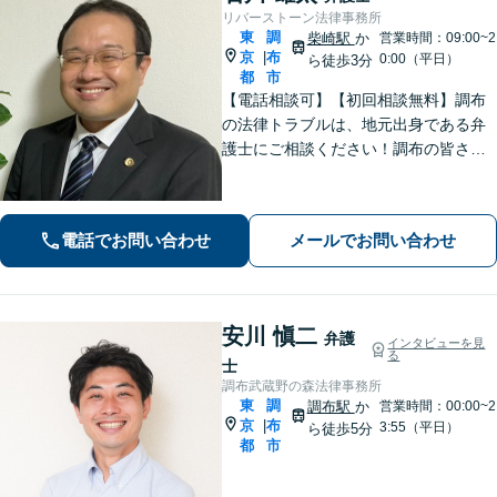
リバーストーン法律事務所
東
調
柴崎駅
か
営業時間：09:00~2
京
布
|
0:00（平日）
ら徒歩3分
都
市
【電話相談可】【初回相談無料】調布
の法律トラブルは、地元出身である弁
護士にご相談ください！調布の皆さま
から愛される弁護士になれるよう、
日々精進いたします。どんな些細なこ
とでも大丈夫ですので、まずはご相談
電話でお問い合わせ
メールでお問い合わせ
ください【柴崎駅3分】【出張相談も
可】
安川 愼二
弁護
インタビューを見
る
士
調布武蔵野の森法律事務所
東
調
調布駅
か
営業時間：00:00~2
京
布
|
3:55（平日）
ら徒歩5分
都
市