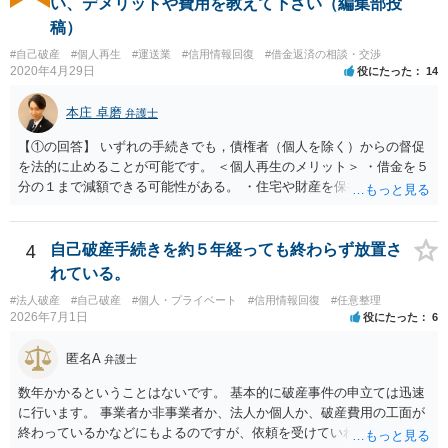
い、デメリットや費用を教えて下さい（編集部投
稿）
#自己破産
#個人再生
#運送業
#信用情報回復
#借金返済の相談・交渉
2020年4月29日
役にたった
14
本庄 卓磨
弁護士
【①の回答】 いずれの手続きでも，債権者（個人を除く）からの督促
を法的に止めることが可能です。 ＜個人再生のメリット＞ ・借金を５
分の１まで減額できる可能性がある。 ・住宅や財産を保持できる（た
だし，条件あり）。 ・借金の理由は問われない。 ・自己破産よりも心
理的抵抗が小さい（個人差あり）。 ＜自己破産のメリット＞ ・税金等
の滞納分を除き，借金を返済する必要がなくなる。 【②の回答】 ・個
4
自己破産手続きを約５年経っても終わらず放置さ
人再生・破産ともに，信用情報に事故情報（いわゆるブラックリス
れている。
ト）として登録されますので，５年～１０年ほどは新たに借金をする
#法人破産
#自己破産
#個人・プライベート
#信用情報回復
#任意整理
ことはできません。また，住宅や店舗を借りる際，保証会社の審査も
2026年7月1日
役にたった
6
通らなくなるため，保証人を立てて契約する必要がある場合がありま
す。 ・ご家族名義の財産を処分する必要はありません。 ・個人再生・
匿名A
弁護士
破産ともに，返済が困難な状況に陥っている以上，事業継続は難しい
場合が多いです。もっとも，手続き終了後，新たに事業を行うことは
数年かかるということはないです。 基本的に破産事件の申立ては迅速
できます。 ・個人再生・破産ともに，裁判所で手続きを進める際に官
に行います。 事業者か非事業者か、法人か個人か、破産費用の工面が
報に掲載されます。そのため，第三者に知られる可能性はゼロではあ
終わっているかなどにもよるのですが、依頼を受けていれば責任が発
りませんが，官報をチェックしている人はほとんどいないと思われる