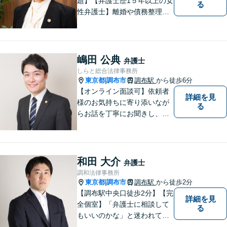
題】【弁護士歴1５年以上の女
る
性弁護士】離婚や債務整理
が、人生の前向きなリスター
トになるよう、依頼者のお気
持ちに寄り添い力を尽くしま
す。【仙川駅５分】
嶋田 公典
弁護士
しらと総合法律事務所
東京都
調布市
調布駅
から徒歩6分
|
【オンライン面談可】依頼者
詳細を見
様のお気持ちに寄り添いなが
る
らお話を丁寧にお聞きし、分
かりやすくご説明します。
和田 大介
弁護士
調和法律事務所
東京都
調布市
調布駅
から徒歩2分
|
【調布駅中央口徒歩2分】【完
詳細を見
全個室】「弁護士に相談して
る
もいいのかな」と迷われてい
る方は私にご相談ください。