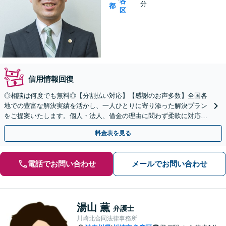
谷
分
都
区
信用情報回復
◎相談は何度でも無料◎【分割払い対応】【感謝のお声多数】全国各
地での豊富な解決実績を活かし、一人ひとりに寄り添った解決プラン
をご提案いたします。個人・法人、借金の理由に問わず柔軟に対応し
ますので、まずはお気軽にご相談を【千歳烏山駅15分】
料金表を見る
電話でお問い合わせ
メールでお問い合わせ
湯山 薫
弁護士
川崎北合同法律事務所