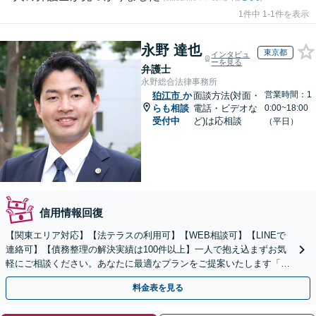
1件中 1-1件を表示
永野 達也
東京都
インタビュ
ーを見る
弁護士
永野総合法律事務所
営業時間：1
狛江市
か
面談方法(対面・
らも相談
電話・ビデオな
0:00~18:00
受付中
ど)は応相談
（平日）
信用情報回復
【関東エリア対応】【法テラスの利用可】【WEB相談可】【LINEで
連絡可】【債務整理の解決実績は100件以上】一人で抱え込まずお気
軽にご相談ください。あなたに最適なプランをご提案いたします「法
人破産にも強い弁護士」【休日・夜間対応】
料金表を見る